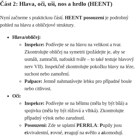
Část 2: Hlava, oči, uši, nos a hrdlo (HEENT)
Nyní začneme s praktickou částí.
HEENT posouzení
je podrobný
pohled na hlavu a obličejové struktury.
Hlava/obličej:
Inspekce:
Podívejte se na hlavu na velikost a tvar.
Zkontrolujte obličej na symetrii (požádejte je, aby se
usmáli, zamračili, nafoukli tváře – to také testuje hlavový
nerv VII). Inspekčně zkontrolujte pokožku hlavy na léze,
suchost nebo zamoření.
Palpace:
Jemně nahmatávejte lebku pro případné boule
nebo citlivost.
Oči:
Inspekce:
Podívejte se na bělimu (měla by být bílá) a
spojivku (měla by být růžová a vlhká). Zkontrolujte
případný výtok nebo zarudnutí.
Posouzení:
Zde se uplatní
PERRLA
:
P
upily jsou
e
kvivalentní,
r
ovné,
r
eagují na
s
větlo a
a
komodují.