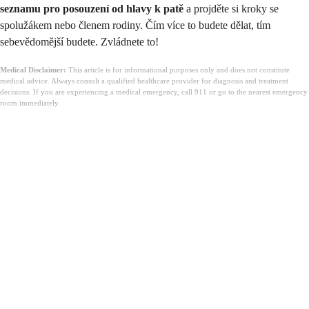
seznamu pro posouzení od hlavy k patě
a projděte si kroky se
spolužákem nebo členem rodiny. Čím více to budete dělat, tím
sebevědomější budete. Zvládnete to!
Medical Disclaimer:
This article is for informational purposes only and does not constitute
medical advice. Always consult a qualified healthcare provider for diagnosis and treatment
decisions. If you are experiencing a medical emergency, call 911 or go to the nearest emergency
room immediately.