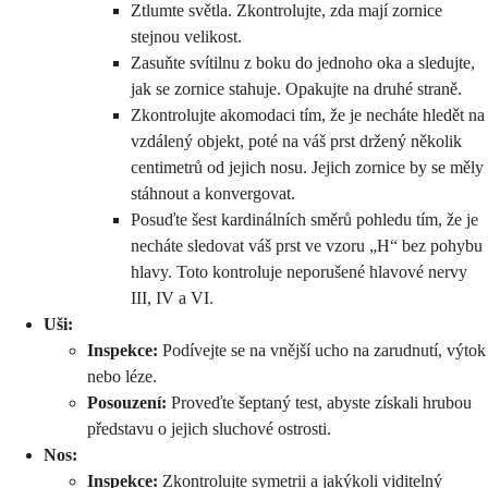
Ztlumte světla. Zkontrolujte, zda mají zornice
stejnou velikost.
Zasuňte svítilnu z boku do jednoho oka a sledujte,
jak se zornice stahuje. Opakujte na druhé straně.
Zkontrolujte akomodaci tím, že je necháte hledět na
vzdálený objekt, poté na váš prst držený několik
centimetrů od jejich nosu. Jejich zornice by se měly
stáhnout a konvergovat.
Posuďte šest kardinálních směrů pohledu tím, že je
necháte sledovat váš prst ve vzoru „H“ bez pohybu
hlavy. Toto kontroluje neporušené hlavové nervy
III, IV a VI.
Uši:
Inspekce:
Podívejte se na vnější ucho na zarudnutí, výtok
nebo léze.
Posouzení:
Proveďte šeptaný test, abyste získali hrubou
představu o jejich sluchové ostrosti.
Nos:
Inspekce:
Zkontrolujte symetrii a jakýkoli viditelný