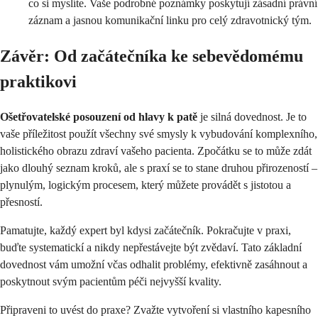
co si myslíte. Vaše podrobné poznámky poskytují zásadní právní
záznam a jasnou komunikační linku pro celý zdravotnický tým.
Závěr: Od začátečníka ke sebevědomému
praktikovi
Ošetřovatelské posouzení od hlavy k patě
je silná dovednost. Je to
vaše příležitost použít všechny své smysly k vybudování komplexního,
holistického obrazu zdraví vašeho pacienta. Zpočátku se to může zdát
jako dlouhý seznam kroků, ale s praxí se to stane druhou přirozeností –
plynulým, logickým procesem, který můžete provádět s jistotou a
přesností.
Pamatujte, každý expert byl kdysi začátečník. Pokračujte v praxi,
buďte systematickí a nikdy nepřestávejte být zvědaví. Tato základní
dovednost vám umožní včas odhalit problémy, efektivně zasáhnout a
poskytnout svým pacientům péči nejvyšší kvality.
Připraveni to uvést do praxe? Zvažte vytvoření si vlastního kapesního