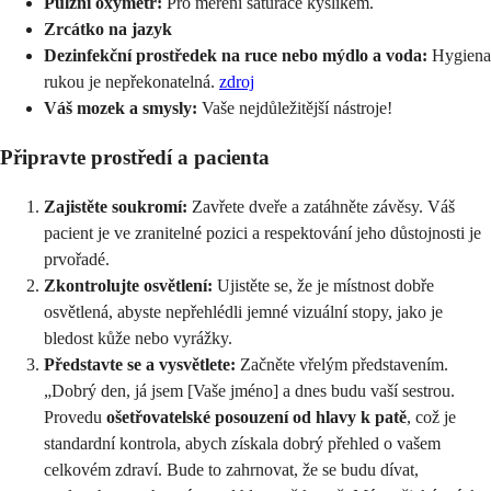
Pulzní oxymetr:
Pro měření saturace kyslíkem.
Zrcátko na jazyk
Dezinfekční prostředek na ruce nebo mýdlo a voda:
Hygiena
rukou je nepřekonatelná.
zdroj
Váš mozek a smysly:
Vaše nejdůležitější nástroje!
Připravte prostředí a pacienta
Zajistěte soukromí:
Zavřete dveře a zatáhněte závěsy. Váš
pacient je ve zranitelné pozici a respektování jeho důstojnosti je
prvořadé.
Zkontrolujte osvětlení:
Ujistěte se, že je místnost dobře
osvětlená, abyste nepřehlédli jemné vizuální stopy, jako je
bledost kůže nebo vyrážky.
Představte se a vysvětlete:
Začněte vřelým představením.
„Dobrý den, já jsem [Vaše jméno] a dnes budu vaší sestrou.
Provedu
ošetřovatelské posouzení od hlavy k patě
, což je
standardní kontrola, abych získala dobrý přehled o vašem
celkovém zdraví. Bude to zahrnovat, že se budu dívat,