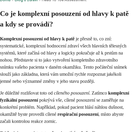
Co je komplexní posouzení od hlavy k patě
a kdy se provádí?
Komplexní posouzení od hlavy k patě
je přesně to, co zní:
systematické, komplexní hodnocení zdraví všech hlavních tělesných
systémů, které začíná od hlavy a logicky pokračuje až k prstům na
nohou. Představte si to jako vytvoření kompletního zdravotního
snímku vašeho pacienta v daném okamžiku. Tento počáteční snímek
slouží jako základna, která vám umožní rychle rozpoznat jakékoli
jemné nebo významné změny v jeho stavu později.
Je důležité rozlišovat toto od
cíleného posouzení
. Zatímco
komplexní
fyzikální posouzení
pokrývá vše, cílené posouzení se zaměřuje na
konkrétní problém. Například, pokud pacient hlásí náhlou dušnost,
okamžitě byste provedli cílené
respirační posouzení
, místo abyste
začali kontrolou reakce zornic.