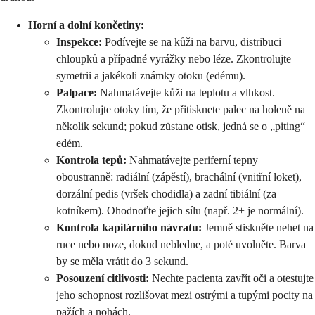
Horní a dolní končetiny:
Inspekce:
Podívejte se na kůži na barvu, distribuci
chloupků a případné vyrážky nebo léze. Zkontrolujte
symetrii a jakékoli známky otoku (edému).
Palpace:
Nahmatávejte kůži na teplotu a vlhkost.
Zkontrolujte otoky tím, že přitisknete palec na holeně na
několik sekund; pokud zůstane otisk, jedná se o „piting“
edém.
Kontrola tepů:
Nahmatávejte periferní tepny
oboustranně: radiální (zápěstí), brachální (vnitřní loket),
dorzální pedis (vršek chodidla) a zadní tibiální (za
kotníkem). Ohodnoťte jejich sílu (např. 2+ je normální).
Kontrola kapilárního návratu:
Jemně stiskněte nehet na
ruce nebo noze, dokud nebledne, a poté uvolněte. Barva
by se měla vrátit do 3 sekund.
Posouzení citlivosti:
Nechte pacienta zavřít oči a otestujte
jeho schopnost rozlišovat mezi ostrými a tupými pocity na
pažích a nohách.