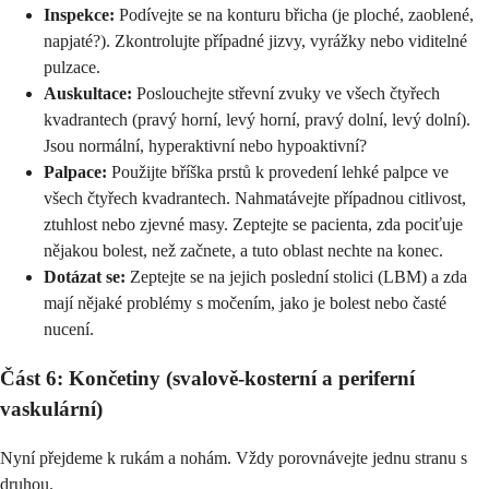
Inspekce:
Podívejte se na konturu břicha (je ploché, zaoblené,
napjaté?). Zkontrolujte případné jizvy, vyrážky nebo viditelné
pulzace.
Auskultace:
Poslouchejte střevní zvuky ve všech čtyřech
kvadrantech (pravý horní, levý horní, pravý dolní, levý dolní).
Jsou normální, hyperaktivní nebo hypoaktivní?
Palpace:
Použijte bříška prstů k provedení lehké palpce ve
všech čtyřech kvadrantech. Nahmatávejte případnou citlivost,
ztuhlost nebo zjevné masy. Zeptejte se pacienta, zda pociťuje
nějakou bolest, než začnete, a tuto oblast nechte na konec.
Dotázat se:
Zeptejte se na jejich poslední stolici (LBM) a zda
mají nějaké problémy s močením, jako je bolest nebo časté
nucení.
Část 6: Končetiny (svalově-kosterní a periferní
vaskulární)
Nyní přejdeme k rukám a nohám. Vždy porovnávejte jednu stranu s
druhou.