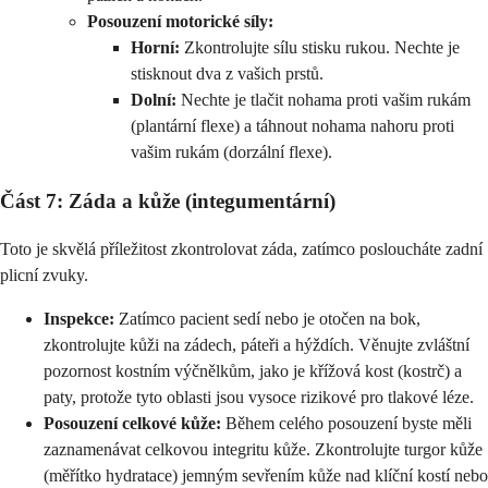
Posouzení motorické síly:
Horní:
Zkontrolujte sílu stisku rukou. Nechte je
stisknout dva z vašich prstů.
Dolní:
Nechte je tlačit nohama proti vašim rukám
(plantární flexe) a táhnout nohama nahoru proti
vašim rukám (dorzální flexe).
Část 7: Záda a kůže (integumentární)
Toto je skvělá příležitost zkontrolovat záda, zatímco posloucháte zadní
plicní zvuky.
Inspekce:
Zatímco pacient sedí nebo je otočen na bok,
zkontrolujte kůži na zádech, páteři a hýždích. Věnujte zvláštní
pozornost kostním výčnělkům, jako je křížová kost (kostrč) a
paty, protože tyto oblasti jsou vysoce rizikové pro tlakové léze.
Posouzení celkové kůže:
Během celého posouzení byste měli
zaznamenávat celkovou integritu kůže. Zkontrolujte turgor kůže
(měřítko hydratace) jemným sevřením kůže nad klíční kostí nebo