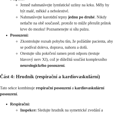
Jemně nahmatávejte lymfatické uzliny na krku. Měly by
být malé, měkké a nebolestivé.
Nahmatávejte karotidní tepny
jednu po druhé
. Nikdy
netlačte na obě současně, protože to může přerušit průtok
krve do mozku! Poznamenejte si sílu pulzu.
Posouzení:
Zkontrolujte rozsah pohybu tím, že požádáte pacienta, aby
se podíval doleva, doprava, nahoru a dolů.
Otestujte sílu pokrčení ramen proti odporu (testuje
hlavový nerv XI), což je důležitá součást komplexního
neurologického posouzení
.
Část 4: Hrudník (respirační a kardiovaskulární)
Tato sekce kombinuje
respirační posouzení
a
kardiovaskulární
posouzení
.
Respirační:
Inspekce:
Sledujte hrudník na symetrické zvedání a