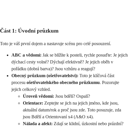
Část 1: Úvodní průzkum
Toto je váš první dojem a nastavuje scénu pro celé posouzení.
ABC a vědomí:
Jak se blížíte k posteli, rychle posuďte: Je jejich
dýchací cesty volné? Dýchají efektivně? Je jejich oběh v
pořádku (dobrá barva)? Jsou vzhůru a reagují?
Obecný průzkum (ošetřovatelství):
Toto je klíčová část
procesu
ošetřovatelského obecného průzkumu
. Pozorujte
jejich celkový vzhled.
Úroveň vědomí:
Jsou bdělí? Ospalí?
Orientace:
Zeptejte se jich na jejich jméno, kde jsou,
aktuální datum/rok a proč jsou zde. Toto posuzuje, zda
jsou Bdělí a Orientovaní x4 (A&O x4).
Nálada a afekt:
Zdají se klidní, úzkostní nebo prázdní?