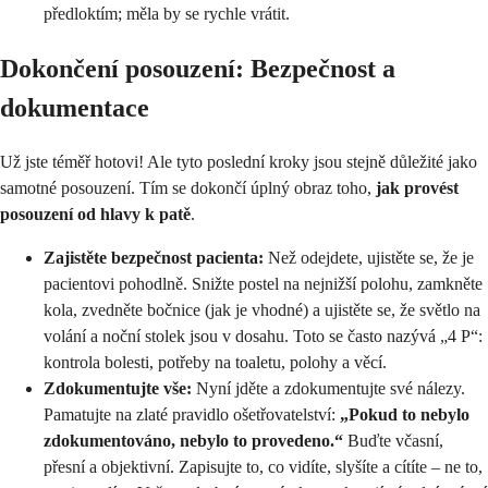
předloktím; měla by se rychle vrátit.
Dokončení posouzení: Bezpečnost a
dokumentace
Už jste téměř hotovi! Ale tyto poslední kroky jsou stejně důležité jako
samotné posouzení. Tím se dokončí úplný obraz toho,
jak provést
posouzení od hlavy k patě
.
Zajistěte bezpečnost pacienta:
Než odejdete, ujistěte se, že je
pacientovi pohodlně. Snižte postel na nejnižší polohu, zamkněte
kola, zvedněte bočnice (jak je vhodné) a ujistěte se, že světlo na
volání a noční stolek jsou v dosahu. Toto se často nazývá „4 P“:
kontrola bolesti, potřeby na toaletu, polohy a věcí.
Zdokumentujte vše:
Nyní jděte a zdokumentujte své nálezy.
Pamatujte na zlaté pravidlo ošetřovatelství:
„Pokud to nebylo
zdokumentováno, nebylo to provedeno.“
Buďte včasní,
přesní a objektivní. Zapisujte to, co vidíte, slyšíte a cítíte – ne to,