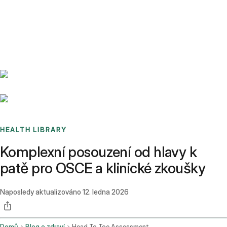
Benchmarks
Stories
FAQ
Sign up / Log in
HEALTH LIBRARY
Komplexní posouzení od hlavy k
patě pro OSCE a klinické zkoušky
Naposledy aktualizováno
12. ledna 2026
Domů
Blog o zdraví
Head To Toe Assessment