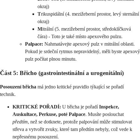
okraj)
T
rikuspidální (4. mezižeberní prostor, levý sternální
okraj)
M
itrální (5. mezižeberní prostor, středoklíčková
čára) - Toto je také místo apexového pulzu.
Palpace:
Nahmatávejte apexový pulz v mitrální oblasti.
Pokud je srdeční rytmus nepravidelný, měli byste apexový
pulz počítat plnou minutu.
Část 5: Břicho (gastrointestinální a urogenitální)
Posouzení břicha
má jedno kritické pravidlo týkající se pořadí
technik.
KRITICKÉ POŘADÍ:
U břicha je pořadí
Inspekce,
Auskultace, Perkuse, poté Palpace
. Musíte poslouchat
předtím
, než se dotknete, protože palpování může stimulovat
střeva a vytvořit zvuky, které tam předtím nebyly, což vede k
nepřesnému posouzení.