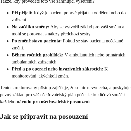
Takže, kdy provedete toto vše zahrnující vyšetření?
Při přijetí:
Když je pacient poprvé přijat na oddělení nebo do
zařízení.
Na začátku směny:
Aby se vytvořil základ pro vaši směnu a
mohl se porovnat s nálezy předchozí sestry.
Po změně stavu pacienta:
Pokud se stav pacienta nečekaně
změní.
Během ročních prohlídek:
V ambulantních nebo primárních
ambulantních zařízeních.
Před a po operaci nebo invazivních zákrocích:
K
monitorování jakýchkoli změn.
Tento strukturovaný přístup zajišťuje, že se nic nevynechá, a poskytuje
pevný základ pro váš ošetřovatelský plán péče. Je to klíčová součást
každého
návodu pro ošetřovatelské posouzení
.
Jak se připravit na posouzení