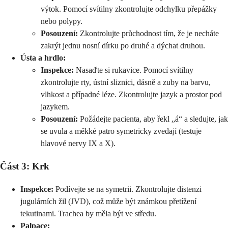
výtok. Pomocí svítilny zkontrolujte odchylku přepážky
nebo polypy.
Posouzení:
Zkontrolujte průchodnost tím, že je necháte
zakrýt jednu nosní dírku po druhé a dýchat druhou.
Ústa a hrdlo:
Inspekce:
Nasaďte si rukavice. Pomocí svítilny
zkontrolujte rty, ústní sliznici, dásně a zuby na barvu,
vlhkost a případné léze. Zkontrolujte jazyk a prostor pod
jazykem.
Posouzení:
Požádejte pacienta, aby řekl „á“ a sledujte, jak
se uvula a měkké patro symetricky zvedají (testuje
hlavové nervy IX a X).
Část 3: Krk
Inspekce:
Podívejte se na symetrii. Zkontrolujte distenzi
jugulárních žil (JVD), což může být známkou přetížení
tekutinami. Trachea by měla být ve středu.
Palpace: