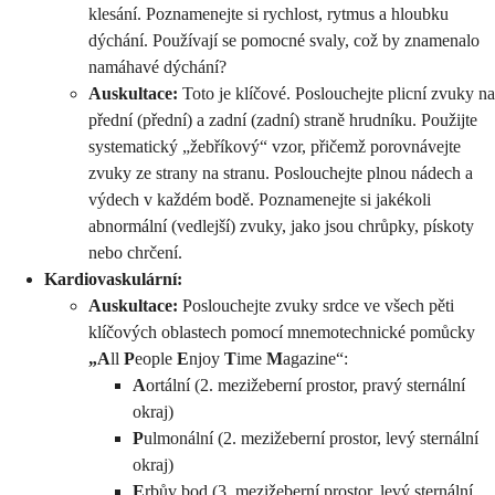
klesání. Poznamenejte si rychlost, rytmus a hloubku
dýchání. Používají se pomocné svaly, což by znamenalo
namáhavé dýchání?
Auskultace:
Toto je klíčové. Poslouchejte plicní zvuky na
přední (přední) a zadní (zadní) straně hrudníku. Použijte
systematický „žebříkový“ vzor, přičemž porovnávejte
zvuky ze strany na stranu. Poslouchejte plnou nádech a
výdech v každém bodě. Poznamenejte si jakékoli
abnormální (vedlejší) zvuky, jako jsou chrůpky, pískoty
nebo chrčení.
Kardiovaskulární:
Auskultace:
Poslouchejte zvuky srdce ve všech pěti
klíčových oblastech pomocí mnemotechnické pomůcky
„A
ll
P
eople
E
njoy
T
ime
M
agazine“:
A
ortální (2. mezižeberní prostor, pravý sternální
okraj)
P
ulmonální (2. mezižeberní prostor, levý sternální
okraj)
E
rbův bod (3. mezižeberní prostor, levý sternální