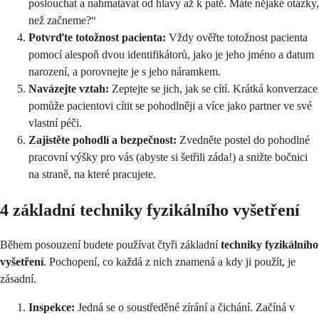
poslouchat a nahmatávat od hlavy až k patě. Máte nějaké otázky,
než začneme?“
Potvrďte totožnost pacienta:
Vždy ověřte totožnost pacienta
pomocí alespoň dvou identifikátorů, jako je jeho jméno a datum
narození, a porovnejte je s jeho náramkem.
Navázejte vztah:
Zeptejte se jich, jak se cítí. Krátká konverzace
pomůže pacientovi cítit se pohodlněji a více jako partner ve své
vlastní péči.
Zajistěte pohodlí a bezpečnost:
Zvedněte postel do pohodlné
pracovní výšky pro vás (abyste si šetřili záda!) a snižte bočnici
na straně, na které pracujete.
4 základní techniky fyzikálního vyšetření
Během posouzení budete používat čtyři základní
techniky fyzikálního
vyšetření
. Pochopení, co každá z nich znamená a kdy ji použít, je
zásadní.
Inspekce:
Jedná se o soustředěné zírání a čichání. Začíná v