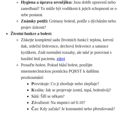
Hygiena a úprava zevnějšku:
Jsou dobře upravení nebo
zanedbaní? To může být vodítkem k jejich schopnosti se o
sebe postarat.
Známky potíží:
Grimasy bolestí, potíže s dýcháním nebo
projev úzkosti?
Životní funkce a bolest:
Získejte kompletní sadu životních funkcí: teplota, krevní
tlak, srdeční frekvence, dechová frekvence a saturace
kyslíkem. Znát normální rozsahy, ale také je porovnat s
bazální linií pacienta.
zdroj
Posuďte bolest. Pokud hlásí bolest, použijte
mnemotechnickou pomůcku PQRST k dalšímu
prozkoumání:
P
rovokuje: Co ji zhoršuje nebo zlepšuje?
K
valita: Jak se projevuje (ostrá, tupá, bolestivá)?
S
álá: Šíří se někam?
Z
ávažnost: Na stupnici od 0-10?
Č
as: Kdy začala? Je konstantní nebo přerušovaná?