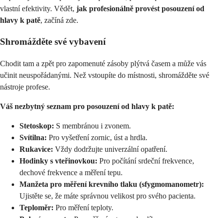
vlastní efektivity. Vědět,
jak profesionálně provést posouzení od
hlavy k patě
, začíná zde.
Shromážděte své vybavení
Chodit tam a zpět pro zapomenuté zásoby plýtvá časem a může vás
učinit neuspořádanými. Než vstoupíte do místnosti, shromážděte své
nástroje profese.
Váš nezbytný seznam pro posouzení od hlavy k patě:
Stetoskop:
S membránou i zvonem.
Svítilna:
Pro vyšetření zornic, úst a hrdla.
Rukavice:
Vždy dodržujte univerzální opatření.
Hodinky s vteřinovkou:
Pro počítání srdeční frekvence,
dechové frekvence a měření tepu.
Manžeta pro měření krevního tlaku (sfygmomanometr):
Ujistěte se, že máte správnou velikost pro svého pacienta.
Teploměr:
Pro měření teploty.