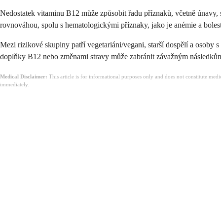
Nedostatek vitaminu B12 může způsobit řadu příznaků, včetně únavy, sla
rovnováhou, spolu s hematologickými příznaky, jako je anémie a bol
Mezi rizikové skupiny patří vegetariáni/vegani, starší dospělí a osoby 
doplňky B12 nebo změnami stravy může zabránit závažným následků
Medical Disclaimer:
This article is for informational purposes only and does not constitute med
immediately.