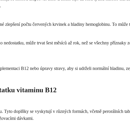
.
né zlepšení počtu červených krvinek a hladiny hemoglobinu. To může trv
edostatku, může trvat šest měsíců až rok, než se všechny příznaky zcel
uplementaci B12 nebo úpravy stravy, aby si udrželi normální hladinu, 
tatku vitaminu B12
Tyto doplňky se vyskytují v různých formách, včetně perorálních tablet,
ržovacími dávkami.