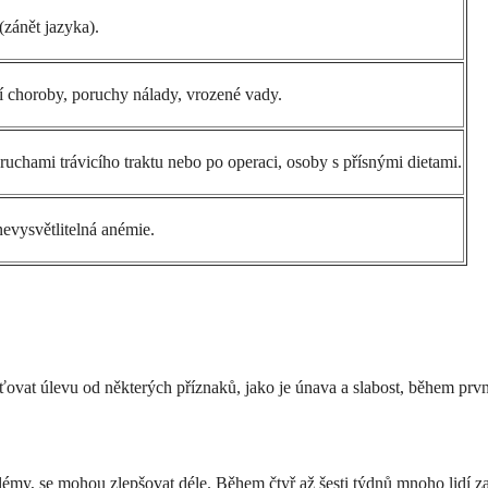
(zánět jazyka).
í choroby, poruchy nálady, vrozené vady.
oruchami trávicího traktu nebo po operaci, osoby s přísnými dietami.
nevysvětlitelná anémie.
ovat úlevu od některých příznaků, jako je únava a slabost, během prv
blémy, se mohou zlepšovat déle. Během čtyř až šesti týdnů mnoho lidí z