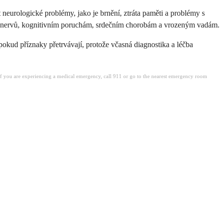
t neurologické problémy, jako je brnění, ztráta paměti a problémy s
ní nervů, kognitivním poruchám, srdečním chorobám a vrozeným vadám.
 pokud příznaky přetrvávají, protože včasná diagnostika a léčba
. If you are experiencing a medical emergency, call 911 or go to the nearest emergency room