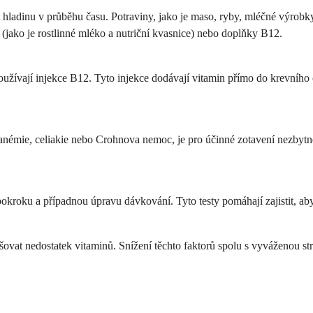
ladinu v průběhu času. Potraviny, jako je maso, ryby, mléčné výrobky,
 (jako je rostlinné mléko a nutriční kvasnice) nebo doplňky B12.
ívají injekce B12. Tyto injekce dodávají vitamin přímo do krevního ob
anémie, celiakie nebo Crohnova nemoc, je pro účinné zotavení nezbytné
pokroku a případnou úpravu dávkování. Tyto testy pomáhají zajistit, ab
vat nedostatek vitaminů. Snížení těchto faktorů spolu s vyváženou st