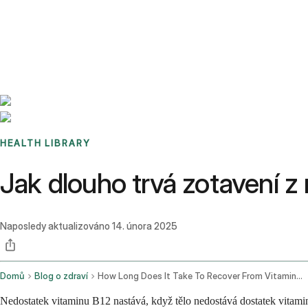
Benchmarks
Stories
FAQ
Sign up / Log in
HEALTH LIBRARY
Jak dlouho trvá zotavení 
Naposledy aktualizováno
14. února 2025
Domů
Blog o zdraví
How Long Does It Take To Recover From Vitamin B12 Deficiency
Nedostatek vitaminu B12 nastává, když tělo nedostává dostatek vitami