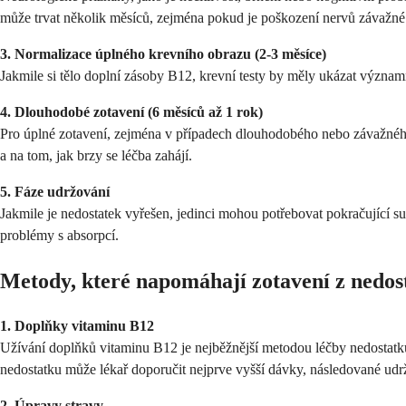
může trvat několik měsíců, zejména pokud je poškození nervů závažné
3. Normalizace úplného krevního obrazu (2-3 měsíce)
Jakmile si tělo doplní zásoby B12, krevní testy by měly ukázat význam
4. Dlouhodobé zotavení (6 měsíců až 1 rok)
Pro úplné zotavení, zejména v případech dlouhodobého nebo závažného n
a na tom, jak brzy se léčba zahájí.
5. Fáze udržování
Jakmile je nedostatek vyřešen, jedinci mohou potřebovat pokračující s
problémy s absorpcí.
Metody, které napomáhají zotavení z nedos
1. Doplňky vitaminu B12
Užívání doplňků vitaminu B12 je nejběžnější metodou léčby nedostatku. 
nedostatku může lékař doporučit nejprve vyšší dávky, následované ud
2. Úpravy stravy