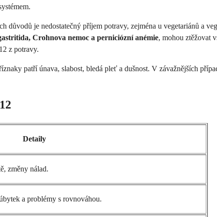
 systémem.
ch důvodů je nedostatečný příjem potravy, zejména u vegetariánů a v
gastritida, Crohnova nemoc a perniciózní anémie
, mohou ztěžovat v
2 z potravy.
říznaky patří únava, slabost, bledá pleť a dušnost. V závažnějších př
B12
Detaily
atě, změny nálad.
ní úbytek a problémy s rovnováhou.