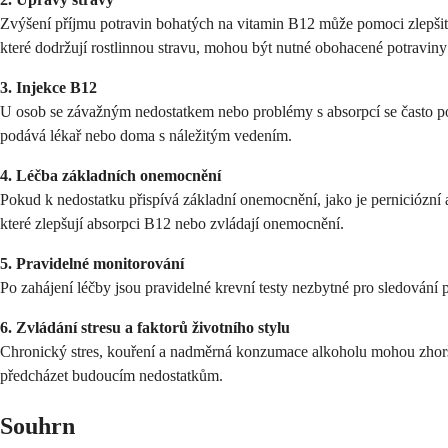
Zvýšení příjmu potravin bohatých na vitamin B12 může pomoci zlepšit h
které dodržují rostlinnou stravu, mohou být nutné obohacené potraviny
3. Injekce B12
U osob se závažným nedostatkem nebo problémy s absorpcí se často použ
podává lékař nebo doma s náležitým vedením.
4. Léčba základních onemocnění
Pokud k nedostatku přispívá základní onemocnění, jako je perniciózní 
které zlepšují absorpci B12 nebo zvládají onemocnění.
5. Pravidelné monitorování
Po zahájení léčby jsou pravidelné krevní testy nezbytné pro sledování 
6. Zvládání stresu a faktorů životního stylu
Chronický stres, kouření a nadměrná konzumace alkoholu mohou zhoršo
předcházet budoucím nedostatkům.
Souhrn