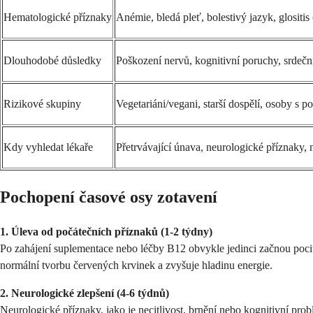
Hematologické příznaky
Anémie, bledá pleť, bolestivý jazyk, glositis 
Dlouhodobé důsledky
Poškození nervů, kognitivní poruchy, srdečn
Rizikové skupiny
Vegetariáni/vegani, starší dospělí, osoby s p
Kdy vyhledat lékaře
Přetrvávající únava, neurologické příznaky, 
Pochopení časové osy zotavení
1. Úleva od počátečních příznaků (1-2 týdny)
Po zahájení suplementace nebo léčby B12 obvykle jedinci začnou pociť
normální tvorbu červených krvinek a zvyšuje hladinu energie.
2. Neurologické zlepšení (4-6 týdnů)
Neurologické příznaky, jako je necitlivost, brnění nebo kognitivní pro