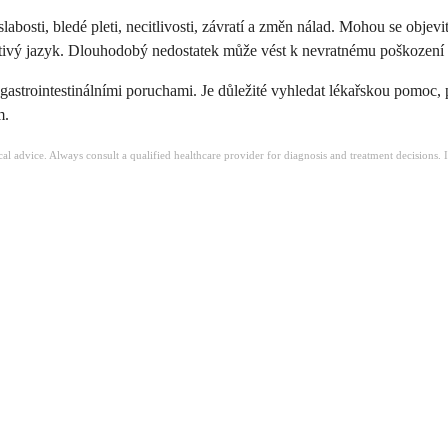
bosti, bledé pleti, necitlivosti, závratí a změn nálad. Mohou se objevi
estivý jazyk. Dlouhodobý nedostatek může vést k nevratnému poškoze
s gastrointestinálními poruchami. Je důležité vyhledat lékařskou pomoc,
m.
ical advice. Always consult a qualified healthcare provider for diagnosis and treatment decisions