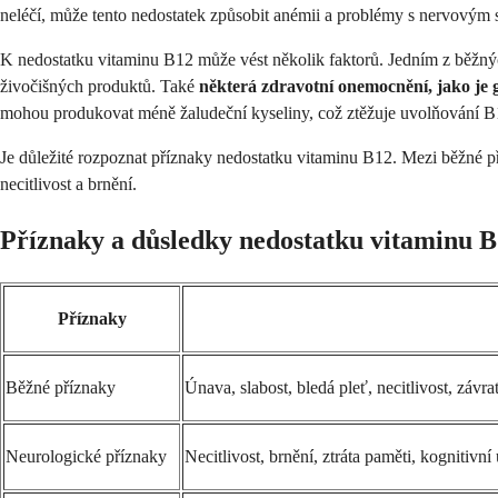
neléčí, může tento nedostatek způsobit anémii a problémy s nervovým
K nedostatku vitaminu B12 může vést několik faktorů. Jedním z běžný
živočišných produktů. Také
některá zdravotní onemocnění, jako je 
mohou produkovat méně žaludeční kyseliny, což ztěžuje uvolňování B1
Je důležité rozpoznat příznaky nedostatku vitaminu B12. Mezi běžné p
necitlivost a brnění.
Příznaky a důsledky nedostatku vitaminu 
Příznaky
Běžné příznaky
Únava, slabost, bledá pleť, necitlivost, závr
Neurologické příznaky
Necitlivost, brnění, ztráta paměti, kognitiv