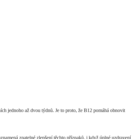
ních jednoho až dvou týdnů. Je to proto, že B12 pomáhá obnovit
aznamená znatelné zlepšení těchto příznaků, i když úplné uzdravení