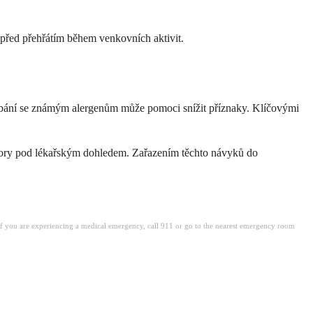
před přehřátím během venkovních aktivit.
vyhýbání se známým alergenům může pomoci snížit příznaky. Klíčovými
aktory pod lékařským dohledem. Zařazením těchto návyků do
. If you are experiencing a medical emergency, call 911 or go to the nearest emergency room