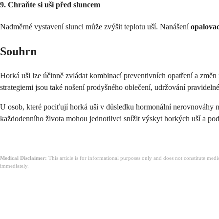
9. Chraňte si uši před sluncem
Nadměrné vystavení slunci může zvýšit teplotu uší. Nanášení
opalova
Souhrn
Horká uši lze účinně zvládat kombinací preventivních opatření a změn 
strategiemi jsou také nošení prodyšného oblečení, udržování pravidel
U osob, které pociťují horká uši v důsledku hormonální nerovnováhy n
každodenního života mohou jednotlivci snížit výskyt horkých uší a podp
Medical Disclaimer:
This article is for informational purposes only and does not constitute med
immediately.