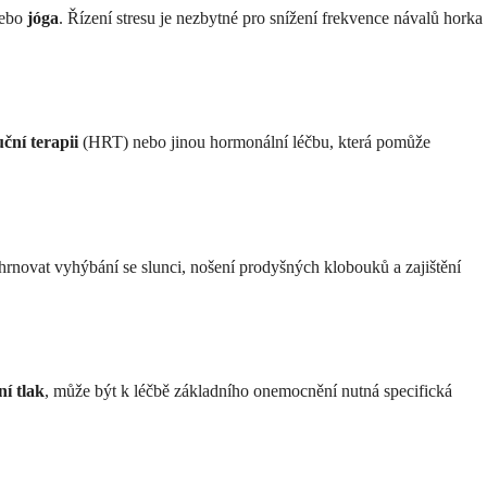
ebo
jóga
. Řízení stresu je nezbytné pro snížení frekvence návalů horka
ční terapii
(HRT) nebo jinou hormonální léčbu, která pomůže
hrnovat vyhýbání se slunci, nošení prodyšných klobouků a zajištění
í tlak
, může být k léčbě základního onemocnění nutná specifická