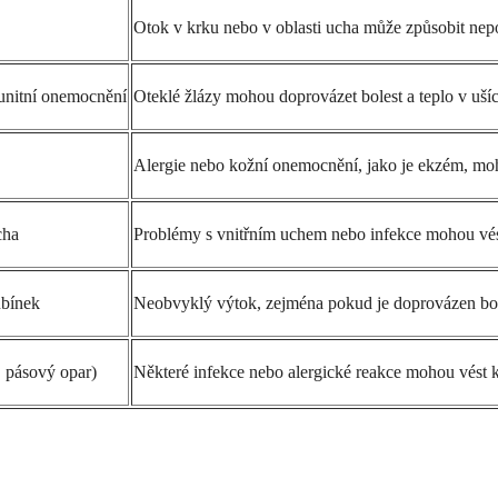
Otok v krku nebo v oblasti ucha může způsobit nepo
munitní onemocnění
Oteklé žlázy mohou doprovázet bolest a teplo v ušíc
Alergie nebo kožní onemocnění, jako je ekzém, moh
cha
Problémy s vnitřním uchem nebo infekce mohou vést 
ubínek
Neobvyklý výtok, zejména pokud je doprovázen bole
. pásový opar)
Některé infekce nebo alergické reakce mohou vést k