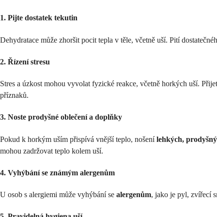
1. Pijte dostatek tekutin
Dehydratace může zhoršit pocit tepla v těle, včetně uší. Pití dostatečn
2. Řízení stresu
Stres a úzkost mohou vyvolat fyzické reakce, včetně horkých uší. Přijetí
příznaků.
3. Noste prodyšné oblečení a doplňky
Pokud k horkým uším přispívá vnější teplo, nošení
lehkých, prodyšný
mohou zadržovat teplo kolem uší.
4. Vyhýbání se známým alergenům
U osob s alergiemi může vyhýbání se
alergenům
, jako je pyl, zvířec
5. Pravidelná hygiena uší