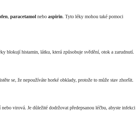
ofen
,
paracetamol
nebo
aspirin
. Tyto léky mohou také pomoci
éky blokují histamin, látku, která způsobuje svědění, otok a zarudnutí.
ěte se, že nepoužíváte horké obklady, protože to může stav zhoršit.
ní nebo virová. Je důležité dodržovat předepsanou léčbu, abyste infekci