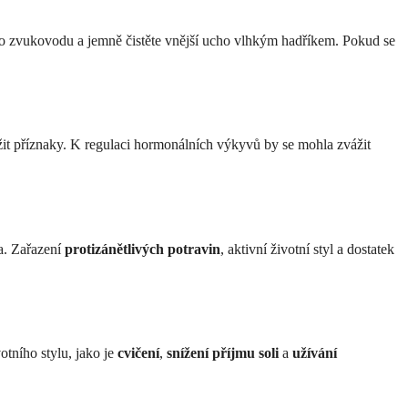
do zvukovodu a jemně čistěte vnější ucho vlhkým hadříkem. Pokud se
žit příznaky. K regulaci hormonálních výkyvů by se mohla zvážit
a. Zařazení
protizánětlivých potravin
, aktivní životní styl a dostatek
tního stylu, jako je
cvičení
,
snížení příjmu soli
a
užívání