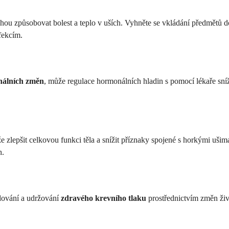
ou způsobovat bolest a teplo v uších. Vyhněte se vkládání předmětů 
fekcím.
álních změn
, může regulace hormonálních hladin s pomocí lékaře sní
zlepšit celkovou funkci těla a snížit příznaky spojené s horkými ušim
h.
edování a udržování
zdravého krevního tlaku
prostřednictvím změn živo