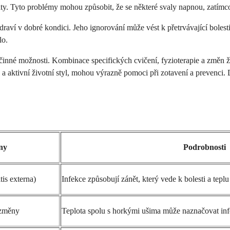
vity. Tyto problémy mohou způsobit, že se některé svaly napnou, zatím
 zdraví v dobré kondici. Jeho ignorování může vést k přetrvávající bole
lo.
 účinné možnosti. Kombinace specifických cvičení, fyzioterapie a změn
a a aktivní životní styl, mohou výrazně pomoci při zotavení a prevenci
ny
Podrobnosti
tis externa)
Infekce způsobují zánět, který vede k bolesti a teplu
 změny
Teplota spolu s horkými ušima může naznačovat inf