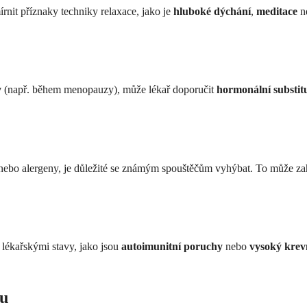
nit příznaky techniky relaxace, jako je
hluboké dýchání
,
meditace
n
y
(např. během menopauzy), může lékař doporučit
hormonální substitu
o nebo alergeny, je důležité se známým spouštěčům vyhýbat. To může za
s lékařskými stavy, jako jsou
autoimunitní poruchy
nebo
vysoký krevn
lu