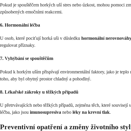
Pokud je spouštěčem horkých uší stres nebo úzkost, mohou pomoci zmír
způsobených emočními reakcemi.
6. Hormonální léčba
U osob, které pociťují horká uši v důsledku
hormonální nerovnováh
regulovat příznaky.
7. Vyhýbání se spouštěčům
Pokud k horkým uším přispívají environmentální faktory, jako je tepl
toho, aby byl obytný prostor chladný a pohodlný.
8. Lékařské zákroky u těžkých případů
U přetrvávajících nebo těžkých případů, zejména těch, které souvisejí 
léčba, jako jsou
imunosupresiva
nebo
léky na krevní tlak
.
Preventivní opatření a změny životního sty