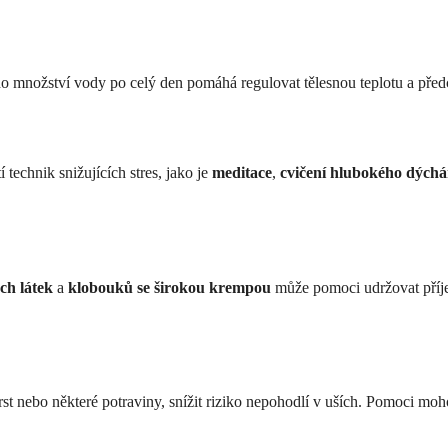
ého množství vody po celý den pomáhá regulovat tělesnou teplotu a předc
 technik snižujících stres, jako je
meditace
,
cvičení hlubokého dýchá
ch látek
a
klobouků se širokou krempou
může pomoci udržovat příj
í srst nebo některé potraviny, snížit riziko nepohodlí v uších. Pomoci mo