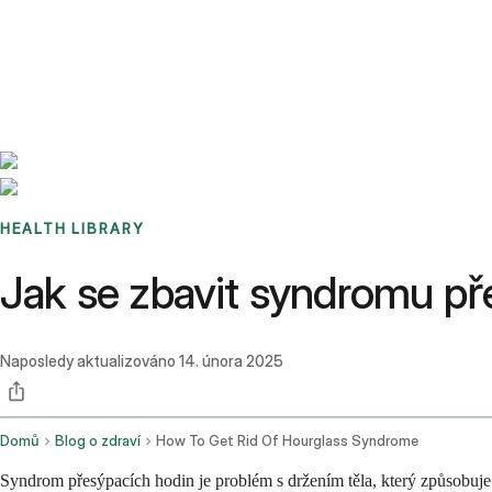
Benchmarks
Stories
FAQ
Sign up / Log in
HEALTH LIBRARY
Jak se zbavit syndromu př
Naposledy aktualizováno
14. února 2025
Domů
Blog o zdraví
How To Get Rid Of Hourglass Syndrome
Syndrom přesýpacích hodin je problém s držením těla, který způsobuje z