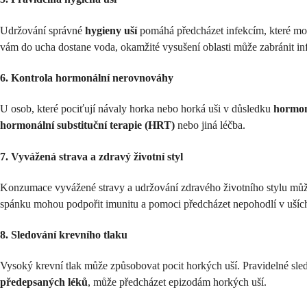
Udržování správné
hygieny uší
pomáhá předcházet infekcím, které moh
vám do ucha dostane voda, okamžité vysušení oblasti může zabránit in
6. Kontrola hormonální nerovnováhy
U osob, které pociťují návaly horka nebo horká uši v důsledku
hormon
hormonální substituční terapie (HRT)
nebo jiná léčba.
7. Vyvážená strava a zdravý životní styl
Konzumace vyvážené stravy a udržování zdravého životního stylu může 
spánku mohou podpořit imunitu a pomoci předcházet nepohodlí v ušíc
8. Sledování krevního tlaku
Vysoký krevní tlak může způsobovat pocit horkých uší. Pravidelné sl
předepsaných léků
, může předcházet epizodám horkých uší.