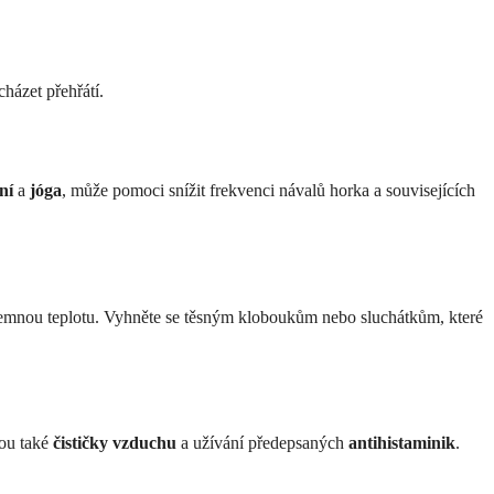
házet přehřátí.
ní
a
jóga
, může pomoci snížit frekvenci návalů horka a souvisejících
emnou teplotu. Vyhněte se těsným kloboukům nebo sluchátkům, které
hou také
čističky vzduchu
a užívání předepsaných
antihistaminik
.