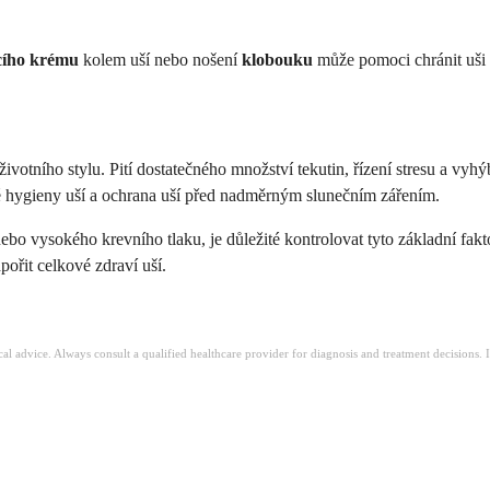
cího krému
kolem uší nebo nošení
klobouku
může pomoci chránit uši 
životního stylu. Pití dostatečného množství tekutin, řízení stresu a 
né hygieny uší a ochrana uší před nadměrným slunečním zářením.
ebo vysokého krevního tlaku, je důležité kontrolovat tyto základní f
ořit celkové zdraví uší.
ical advice. Always consult a qualified healthcare provider for diagnosis and treatment decisions