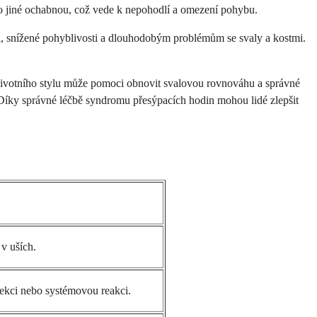
co jiné ochabnou, což vede k nepohodlí a omezení pohybu.
sti, snížené pohyblivosti a dlouhodobým problémům se svaly a kostmi.
 životního stylu může pomoci obnovit svalovou rovnováhu a správné
. Díky správné léčbě syndromu přesýpacích hodin mohou lidé zlepšit
 v uších.
ekci nebo systémovou reakci.