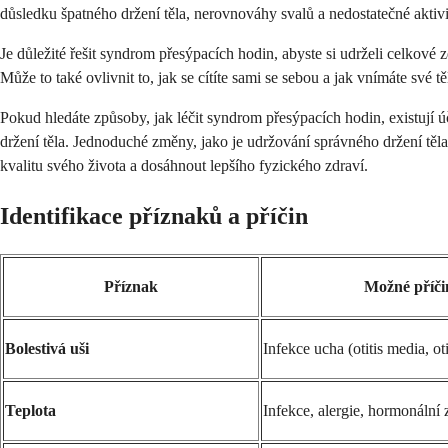
důsledku špatného držení těla, nerovnováhy svalů a nedostatečné akti
Je důležité řešit syndrom přesýpacích hodin, abyste si udrželi celkové
Může to také ovlivnit to, jak se cítíte sami se sebou a jak vnímáte své tě
Pokud hledáte způsoby, jak léčit syndrom přesýpacích hodin, existují
držení těla. Jednoduché změny, jako je udržování správného držení těl
kvalitu svého života a dosáhnout lepšího fyzického zdraví.
Identifikace příznaků a příčin
Příznak
Možné příči
Bolestivá uši
Infekce ucha (otitis media, oti
Teplota
Infekce, alergie, hormonální