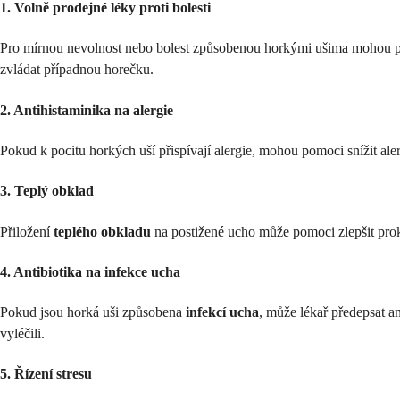
1. Volně prodejné léky proti bolesti
Pro mírnou nevolnost nebo bolest způsobenou horkými ušima mohou pom
zvládat případnou horečku.
2. Antihistaminika na alergie
Pokud k pocitu horkých uší přispívají alergie, mohou pomoci snížit al
3. Teplý obklad
Přiložení
teplého obkladu
na postižené ucho může pomoci zlepšit prokr
4. Antibiotika na infekce ucha
Pokud jsou horká uši způsobena
infekcí ucha
, může lékař předepsat an
vyléčili.
5. Řízení stresu