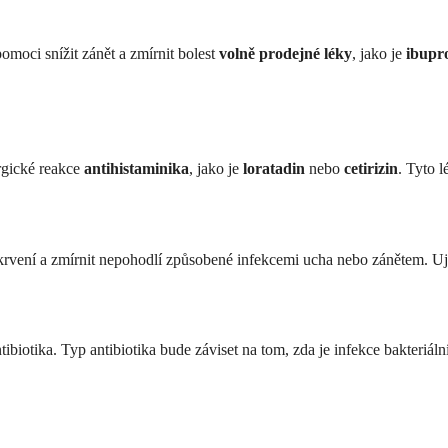
oci snížit zánět a zmírnit bolest
volně prodejné léky
, jako je
ibupr
ergické reakce
antihistaminika
, jako je
loratadin
nebo
cetirizin
. Tyto l
vení a zmírnit nepohodlí způsobené infekcemi ucha nebo zánětem. Ujist
tibiotika. Typ antibiotika bude záviset na tom, zda je infekce bakteriál