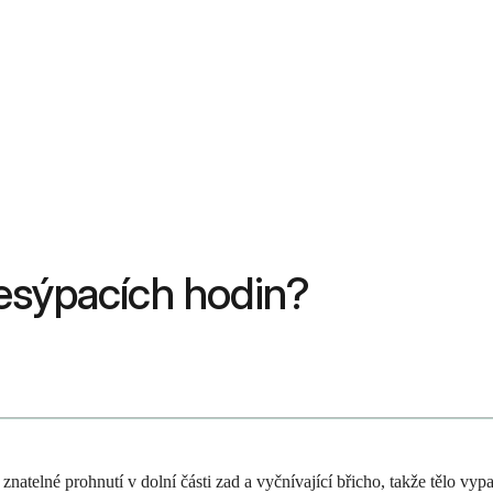
esýpacích hodin?
natelné prohnutí v dolní části zad a vyčnívající břicho, takže tělo vy