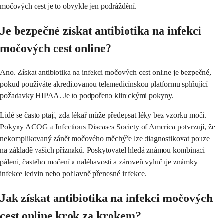
močových cest je to obvykle jen podráždění.
Je bezpečné získat antibiotika na infekci
močových cest online?
Ano. Získat antibiotika na infekci močových cest online je bezpečné,
pokud používáte akreditovanou telemedicínskou platformu splňující
požadavky HIPAA. Je to podpořeno klinickými pokyny.
Lidé se často ptají, zda lékař může předepsat léky bez vzorku moči.
Pokyny ACOG a Infectious Diseases Society of America potvrzují, že
nekomplikovaný zánět močového měchýře lze diagnostikovat pouze
na základě vašich příznaků. Poskytovatel hledá známou kombinaci
pálení, častého močení a naléhavosti a zároveň vylučuje známky
infekce ledvin nebo pohlavně přenosné infekce.
Jak získat antibiotika na infekci močových
cest online krok za krokem?