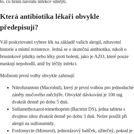
to, co brání návratu infekce silnější.
Která antibiotika lékaři obvykle
předepisují?
Váš poskytovatel vybere lék na základě vašich alergií, zdravotní
historie a místní rezistence. Jedná se o skutečná antibiotika, nikoli o
brusinkové pilulky nebo léky proti bolesti, jako je AZO, které pouze
maskují nepohodlí, aniž by léčily infekci.
Možnosti první volby obvykle zahrnují:
Nitrofurantoin (Macrobid), který je první volbou pro jednoduché
záněty močového měchýře. Obvyklé dávkování je 100 mg
dvakrát denně po dobu 5 dnů.
Sulfamethoxazol-trimethoprim (Bactrim DS), jedna tableta s
dvojitou silou dvakrát denně po dobu 3 dnů. Nelze použít při
alergii na sulfonamidy.
Fosfomycin (Monurol), jednorázový balíček, užitečný, pokud je