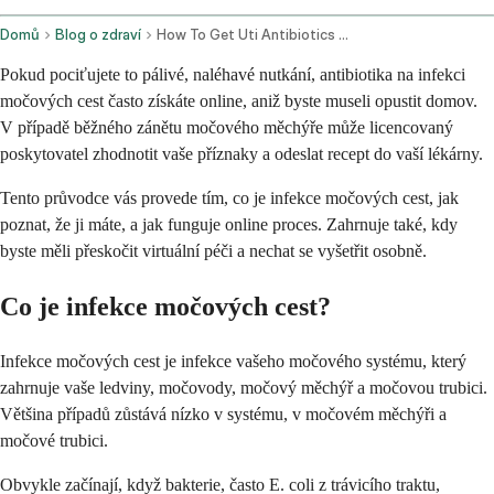
Domů
Blog o zdraví
How To Get Uti Antibiotics Online Step By Step Guide
Pokud pociťujete to pálivé, naléhavé nutkání, antibiotika na infekci
močových cest často získáte online, aniž byste museli opustit domov.
V případě běžného zánětu močového měchýře může licencovaný
poskytovatel zhodnotit vaše příznaky a odeslat recept do vaší lékárny.
Tento průvodce vás provede tím, co je infekce močových cest, jak
poznat, že ji máte, a jak funguje online proces. Zahrnuje také, kdy
byste měli přeskočit virtuální péči a nechat se vyšetřit osobně.
Co je infekce močových cest?
Infekce močových cest je infekce vašeho močového systému, který
zahrnuje vaše ledviny, močovody, močový měchýř a močovou trubici.
Většina případů zůstává nízko v systému, v močovém měchýři a
močové trubici.
Obvykle začínají, když bakterie, často E. coli z trávicího traktu,