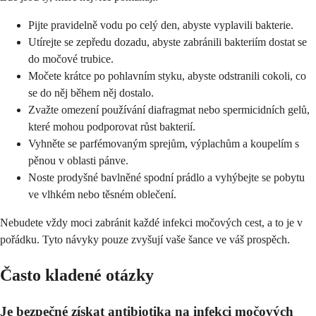
Pijte pravidelně vodu po celý den, abyste vyplavili bakterie.
Utírejte se zepředu dozadu, abyste zabránili bakteriím dostat se
do močové trubice.
Močete krátce po pohlavním styku, abyste odstranili cokoli, co
se do něj během něj dostalo.
Zvažte omezení používání diafragmat nebo spermicidních gelů,
které mohou podporovat růst bakterií.
Vyhněte se parfémovaným sprejům, výplachům a koupelím s
pěnou v oblasti pánve.
Noste prodyšné bavlněné spodní prádlo a vyhýbejte se pobytu
ve vlhkém nebo těsném oblečení.
Nebudete vždy moci zabránit každé infekci močových cest, a to je v
pořádku. Tyto návyky pouze zvyšují vaše šance ve váš prospěch.
Často kladené otázky
Je bezpečné získat antibiotika na infekci močových