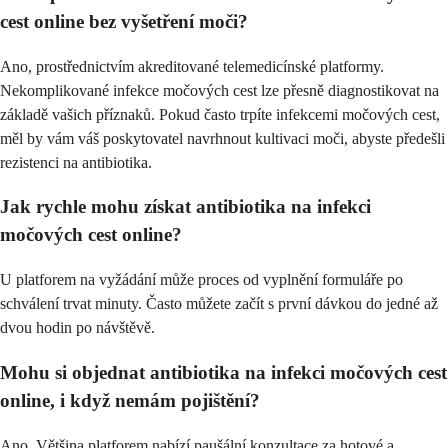
cest online bez vyšetření moči?
Ano, prostřednictvím akreditované telemedicínské platformy.
Nekomplikované infekce močových cest lze přesně diagnostikovat na
základě vašich příznaků. Pokud často trpíte infekcemi močových cest,
měl by vám váš poskytovatel navrhnout kultivaci moči, abyste předešli
rezistenci na antibiotika.
Jak rychle mohu získat antibiotika na infekci
močových cest online?
U platforem na vyžádání může proces od vyplnění formuláře po
schválení trvat minuty. Často můžete začít s první dávkou do jedné až
dvou hodin po návštěvě.
Mohu si objednat antibiotika na infekci močových cest
online, i když nemám pojištění?
Ano. Většina platforem nabízí paušální konzultace za hotové a