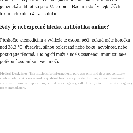
generická antibiotika jako Macrobid a Bactrim stojí v nejbližších
lékárnách kolem 4 až 15 dolarů.
Kdy je nebezpečné hledat antibiotika online?
Přeskočte telemedicínu a vyhledejte osobní péči, pokud máte horečku
nad 38,3 °C, třesavku, silnou bolest zad nebo boku, nevolnost, nebo
pokud jste těhotná. Biologičtí muži a lidé s oslabenou imunitou také
potřebují osobní kultivaci moči.
Medical Disclaimer:
This article is for informational purposes only and does not constitute
medical advice. Always consult a qualified healthcare provider for diagnosis and treatment
decisions. If you are experiencing a medical emergency, call 911 or go to the nearest emergency
room immediately.