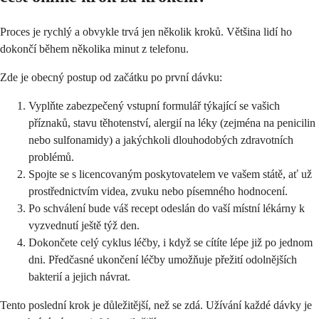
Proces je rychlý a obvykle trvá jen několik kroků. Většina lidí ho
dokončí během několika minut z telefonu.
Zde je obecný postup od začátku po první dávku:
Vyplňte zabezpečený vstupní formulář týkající se vašich
příznaků, stavu těhotenství, alergií na léky (zejména na penicilin
nebo sulfonamidy) a jakýchkoli dlouhodobých zdravotních
problémů.
Spojte se s licencovaným poskytovatelem ve vašem státě, ať už
prostřednictvím videa, zvuku nebo písemného hodnocení.
Po schválení bude váš recept odeslán do vaší místní lékárny k
vyzvednutí ještě týž den.
Dokončete celý cyklus léčby, i když se cítíte lépe již po jednom
dni. Předčasné ukončení léčby umožňuje přežití odolnějších
bakterií a jejich návrat.
Tento poslední krok je důležitější, než se zdá. Užívání každé dávky je