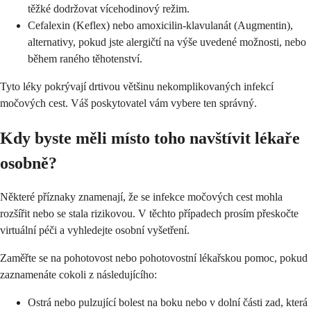
těžké dodržovat vícehodinový režim.
Cefalexin (Keflex) nebo amoxicilin-klavulanát (Augmentin),
alternativy, pokud jste alergičtí na výše uvedené možnosti, nebo
během raného těhotenství.
Tyto léky pokrývají drtivou většinu nekomplikovaných infekcí
močových cest. Váš poskytovatel vám vybere ten správný.
Kdy byste měli místo toho navštívit lékaře
osobně?
Některé příznaky znamenají, že se infekce močových cest mohla
rozšířit nebo se stala rizikovou. V těchto případech prosím přeskočte
virtuální péči a vyhledejte osobní vyšetření.
Zaměřte se na pohotovost nebo pohotovostní lékařskou pomoc, pokud
zaznamenáte cokoli z následujícího:
Ostrá nebo pulzující bolest na boku nebo v dolní části zad, která