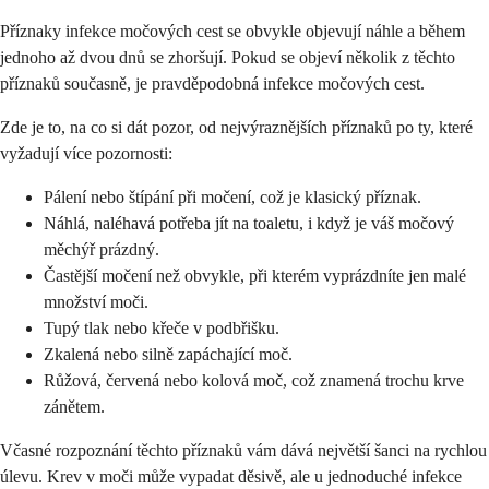
Příznaky infekce močových cest se obvykle objevují náhle a během
jednoho až dvou dnů se zhoršují. Pokud se objeví několik z těchto
příznaků současně, je pravděpodobná infekce močových cest.
Zde je to, na co si dát pozor, od nejvýraznějších příznaků po ty, které
vyžadují více pozornosti:
Pálení nebo štípání při močení, což je klasický příznak.
Náhlá, naléhavá potřeba jít na toaletu, i když je váš močový
měchýř prázdný.
Častější močení než obvykle, při kterém vyprázdníte jen malé
množství moči.
Tupý tlak nebo křeče v podbřišku.
Zkalená nebo silně zapáchající moč.
Růžová, červená nebo kolová moč, což znamená trochu krve
zánětem.
Včasné rozpoznání těchto příznaků vám dává největší šanci na rychlou
úlevu. Krev v moči může vypadat děsivě, ale u jednoduché infekce