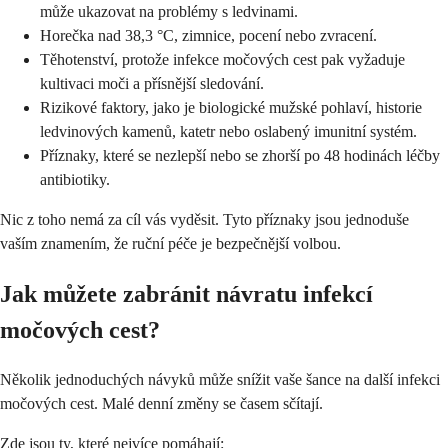
může ukazovat na problémy s ledvinami.
Horečka nad 38,3 °C, zimnice, pocení nebo zvracení.
Těhotenství, protože infekce močových cest pak vyžaduje
kultivaci moči a přísnější sledování.
Rizikové faktory, jako je biologické mužské pohlaví, historie
ledvinových kamenů, katetr nebo oslabený imunitní systém.
Příznaky, které se nezlepší nebo se zhorší po 48 hodinách léčby
antibiotiky.
Nic z toho nemá za cíl vás vyděsit. Tyto příznaky jsou jednoduše
vaším znamením, že ruční péče je bezpečnější volbou.
Jak můžete zabránit návratu infekcí
močových cest?
Několik jednoduchých návyků může snížit vaše šance na další infekci
močových cest. Malé denní změny se časem sčítají.
Zde jsou ty, které nejvíce pomáhají: