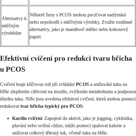
Některé ženy s PCOS mohou pociťovat nadýmání
Alternativy k
nebo nepohodlí s mléčnými výrobky. Zvažte rostlinné
mléčným
alternativy, jako je mandlové mléko nebo kokosový
výrobkům
jogurt.
Efektivní cvičení pro redukci tvaru břicha
u PCOS
Cvičení hraje klíčovou roli při zvládání
PCOS
a snižování tuku na
břiše zlepšením citlivosti na inzulín, zvýšením metabolismu a podporou
úbytku tuku. Níže jsou uvedena efektivní cvičení, která mohou pomoci
redukovat
tvar břicha typický pro PCOS
:
Kardio cvičení
: Zapojení do aktivit, jako je jogging, cyklistika,
plavání nebo svižná chůze, může pomoci spalovat kalorie a
snižovat celkový tělesný tuk, včetně tuku na břiše.