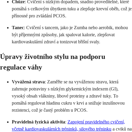
Chůze
: Cvičení s nízkým dopadem, snadno proveditelné, které
pomáhá s celkovým úbytkem tuku a zlepšuje krevní oběh, což je
přínosné pro zvládání PCOS.
Tanec
: Cvičení s tancem, jako je Zumba nebo aerobik, mohou
být příjemnými způsoby, jak spalovat kalorie, zlepšovat
kardiovaskulární zdraví a tonizovat břišní svaly.
Úpravy životního stylu na podporu
regulace váhy
Vyvážená strava
: Zaměřte se na vyváženou stravu, která
zahrnuje potraviny s nízkým glykemickým indexem (GI),
vysoký obsah vlákniny, libové proteiny a zdravé tuky. To
pomáhá regulovat hladinu cukru v krvi a snižuje inzulínovou
rezistenci, což je častý problém u PCOS.
Pravidelná fyzická aktivita
:
Zapojení pravidelného cvičení,
včetně kardiovaskulárních tréninků, silového tréninku
a cviků na