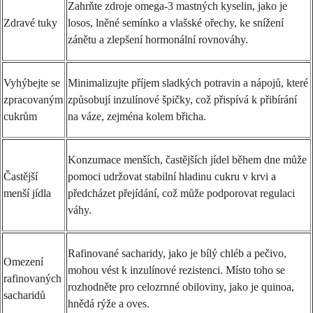
Zahrňte zdroje omega-3 mastných kyselin, jako je
Zdravé tuky
losos, lněné semínko a vlašské ořechy, ke snížení
zánětu a zlepšení hormonální rovnováhy.
Vyhýbejte se
Minimalizujte příjem sladkých potravin a nápojů, které
zpracovaným
způsobují inzulínové špičky, což přispívá k přibírání
cukrům
na váze, zejména kolem břicha.
Konzumace menších, častějších jídel během dne může
Častější
pomoci udržovat stabilní hladinu cukru v krvi a
menší jídla
předcházet přejídání, což může podporovat regulaci
váhy.
Rafinované sacharidy, jako je bílý chléb a pečivo,
Omezení
mohou vést k inzulínové rezistenci. Místo toho se
rafinovaných
rozhodněte pro celozrnné obiloviny, jako je quinoa,
sacharidů
hnědá rýže a oves.