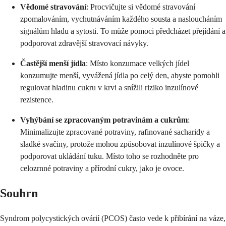
Vědomé stravování
: Procvičujte si vědomé stravování
zpomalováním, vychutnáváním každého sousta a nasloucháním
signálům hladu a sytosti. To může pomoci předcházet přejídání a
podporovat zdravější stravovací návyky.
Častější menší jídla
: Místo konzumace velkých jídel
konzumujte menší, vyvážená jídla po celý den, abyste pomohli
regulovat hladinu cukru v krvi a snížili riziko inzulínové
rezistence.
Vyhýbání se zpracovaným potravinám a cukrům
:
Minimalizujte zpracované potraviny, rafinované sacharidy a
sladké svačiny, protože mohou způsobovat inzulínové špičky a
podporovat ukládání tuku. Místo toho se rozhodněte pro
celozrnné potraviny a přírodní cukry, jako je ovoce.
Souhrn
Syndrom polycystických ovárií (PCOS) často vede k přibírání na váze,