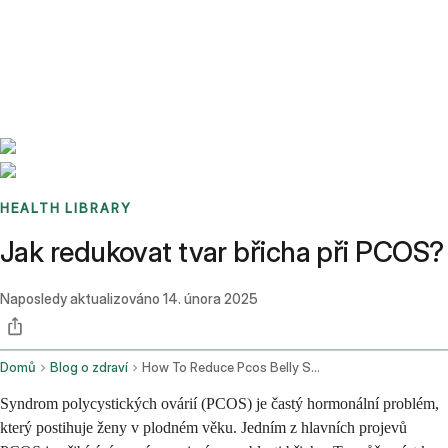
Benchmarks
Stories
FAQ
Sign up / Log in
HEALTH LIBRARY
Jak redukovat tvar břicha při PCOS?
Naposledy aktualizováno
14. února 2025
Domů
Blog o zdraví
How To Reduce Pcos Belly Shape
Syndrom polycystických ovárií (PCOS) je častý hormonální problém,
který postihuje ženy v plodném věku. Jedním z hlavních projevů