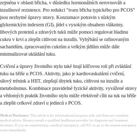
zejména v oblasti břicha, v důsledku hormonálních nerovnováh a
inzulínové rezistence. Pro redukci "tvaru břicha typického pro PCOS"
jsou nezbytné úpravy stravy. Konzumace potravin s nízkým
glykemickým indexem (GI), jídel s vysokým obsahem vlákniny,
libových proteinů a zdravých tuků může pomoci regulovat hladinu
cukru v krvi a zlepšit citlivost na inzulín. Vyhýbání se rafinovaným
sacharidům, zpracovaným cukrům a velkým jídlům může dále
minimalizovat ukládání tuku.
Cvičení a úpravy životního stylu také hrají klíčovou roli při zvládání
tuku na břiše u PCOS. Aktivity, jako je kardiovaskulární cvičení,
silový trénink a HIIT, zlepšují úbytek tuku, citlivost na inzulín a
metabolismus. Kombinace pravidelné fyzické aktivity, vyvážené stravy
a vědomých praktik životního stylu může efektivně cílit na tuk na břiše
a zlepšit celkové zdraví u jedinců s PCOS.
Medical Disclaimer:
This article is for informational purposes only and does not constitute
medical advice. Always consult a qualified healthcare provider for diagnosis and treatment
decisions. If you are experiencing a medical emergency, call 911 or go to the nearest emergency
room immediately.