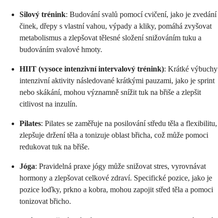
Silový trénink
: Budování svalů pomocí cvičení, jako je zvedání
činek, dřepy s vlastní vahou, výpady a kliky, pomáhá zvyšovat
metabolismus a zlepšovat tělesné složení snižováním tuku a
budováním svalové hmoty.
HIIT (vysoce intenzivní intervalový trénink)
: Krátké výbuchy
intenzivní aktivity následované krátkými pauzami, jako je sprint
nebo skákání, mohou významně snížit tuk na břiše a zlepšit
citlivost na inzulín.
Pilates
: Pilates se zaměřuje na posilování středu těla a flexibilitu,
zlepšuje držení těla a tonizuje oblast břicha, což může pomoci
redukovat tuk na břiše.
Jóga
: Pravidelná praxe jógy může snižovat stres, vyrovnávat
hormony a zlepšovat celkové zdraví. Specifické pozice, jako je
pozice loďky, prkno a kobra, mohou zapojit střed těla a pomoci
tonizovat břicho.