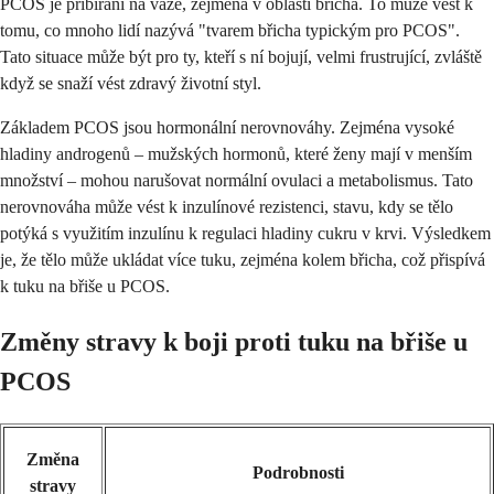
PCOS je přibírání na váze, zejména v oblasti břicha. To může vést k
tomu, co mnoho lidí nazývá "tvarem břicha typickým pro PCOS".
Tato situace může být pro ty, kteří s ní bojují, velmi frustrující, zvláště
když se snaží vést zdravý životní styl.
Základem PCOS jsou hormonální nerovnováhy. Zejména vysoké
hladiny androgenů – mužských hormonů, které ženy mají v menším
množství – mohou narušovat normální ovulaci a metabolismus. Tato
nerovnováha může vést k inzulínové rezistenci, stavu, kdy se tělo
potýká s využitím inzulínu k regulaci hladiny cukru v krvi. Výsledkem
je, že tělo může ukládat více tuku, zejména kolem břicha, což přispívá
k tuku na břiše u PCOS.
Změny stravy k boji proti tuku na břiše u
PCOS
Změna
Podrobnosti
stravy