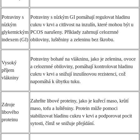
Potraviny s
Potraviny s nízkým GI pomáhají regulovat hladinu
nízkým
cukru v krvi a citlivost na inzulín, které mohou být u
glykemickým
PCOS narušeny. Příklady zahrnují celozrnné
indexem (GI)
obiloviny, luštěniny a zeleninu bez škrobu.
Potraviny bohaté na vlákninu, jako je zelenina, ovoce
Vysoký
a celozrnné obiloviny, pomáhají kontrolovat hladinu
příjem
cukru v krvi a snižují inzulínovou rezistenci, což
vlákniny
napomáhá k úbytku tuku.
Zahrňte libové proteiny, jako je kuřecí maso, krůtí
Zdroje
maso, tofu a luštěniny. Protein může pomoci
libového
stabilizovat hladinu cukru v krvi a podporovat pocit
proteinu
sytosti, čímž se snižuje přejídání.