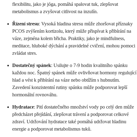
flexibilitu, jako je jóga, pomáhá spalovat tuk, zlepšovat
metabolismus a zvyšovat citlivost na inzulín.
Řízení stresu
: Vysoká hladina stresu může zhoršovat příznaky
PCOS zvýšením kortizolu, který může přispívat k přibírání na
váze, zejména kolem břicha. Praktiky, jako je mindfulness,
meditace, hluboké dýchání a pravidelné cvičení, mohou pomoci
zvládat stres.
Dostatečný spánek
: Usilujte o 7-9 hodin kvalitního spánku
každou noc. Špatný spánek může ovlivňovat hormony regulující
hlad a vést k přibírání na váze nebo obtížím s hubnutím.
Zavedení konzistentní rutiny spánku může podporovat lepší
hormonální rovnováhu.
Hydratace
: Pití dostatečného množství vody po celý den může
předcházet přejídání, zlepšovat trávení a podporovat celkové
zdraví. Udržování hydratace také pomáhá udržovat hladinu
energie a podporovat metabolismus tuků.