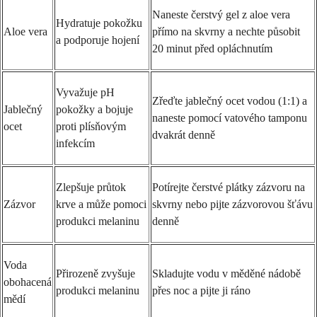
Naneste čerstvý gel z aloe vera
Hydratuje pokožku
Aloe vera
přímo na skvrny a nechte působit
a podporuje hojení
20 minut před opláchnutím
Vyvažuje pH
Zřeďte jablečný ocet vodou (1:1) a
Jablečný
pokožky a bojuje
naneste pomocí vatového tamponu
ocet
proti plísňovým
dvakrát denně
infekcím
Zlepšuje průtok
Potírejte čerstvé plátky zázvoru na
Zázvor
krve a může pomoci
skvrny nebo pijte zázvorovou šťávu
produkci melaninu
denně
Voda
Přirozeně zvyšuje
Skladujte vodu v měděné nádobě
obohacená
produkci melaninu
přes noc a pijte ji ráno
mědí