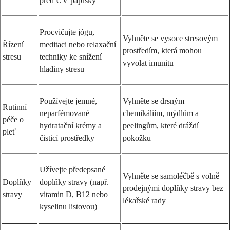
před UV paprsky
Procvičujte jógu,
Vyhněte se vysoce stresovým
Řízení
meditaci nebo relaxační
prostředím, která mohou
stresu
techniky ke snížení
vyvolat imunitu
hladiny stresu
Používejte jemné,
Vyhněte se drsným
Rutinní
neparfémované
chemikáliím, mýdlům a
péče o
hydratační krémy a
peelingům, které dráždí
pleť
čisticí prostředky
pokožku
Užívejte předepsané
Vyhněte se samoléčbě s volně
Doplňky
doplňky stravy (např.
prodejnými doplňky stravy bez
stravy
vitamin D, B12 nebo
lékařské rady
kyselinu listovou)