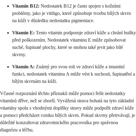
Vitamin B12:
Nedostatek B12 je často spojen s kožními
problémy, jako je vitiligo, které způsobuje tvorbu bílých skvrn
na kůži v důsledku nedostatku pigmentace.
Vitamin E:
Tento vitamin podporuje zdraví kůže a chrání buňky
před poškozením. Nedostatek vitaminu E může způsobovat
suché, šupinaté plochy, které se mohou také jevit jako bílé
skvrny.
Vitamin A:
Známý pro svou roli ve zdraví kůže a imunitní
funkci, nedostatek vitaminu A může vést k suchosti, šupinatění a
bílým skvrnám na kůži.
Včasné rozpoznání těchto příznaků může pomoci řešit nedostatky
vitamínů dříve, než se zhorší. Vyvážená strava bohatá na tyto základní
vitamíny spolu s vhodnými doplňky stravy může podpořit zdraví kůže
a pomoci předcházet vzniku bílých skvrn. Pokud skvrny přetrvávají, je
důležité konzultovat zdravotnického pracovníka pro správnou
diagnózu a léčbu.