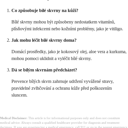
Co způsobuje bílé skvrny na kůži?
Bílé skvrny mohou být způsobeny nedostatkem vitamínů,
plísňovými infekcemi nebo kožními problémy, jako je vitiligo.
Jak mohu léčit bílé skvrny doma?
Domácí prostředky, jako je kokosový olej, aloe vera a kurkuma,
mohou pomoci uklidnit a vyléčit bílé skvrny.
Dá se bílým skvrnám předcházet?
Prevence bílých skvrn zahrnuje udržení vyvážené stravy,
pravidelné zvlhčování a ochranu kůže před poškozením
sluncem.
Medical Disclaimer:
This article is for informational purposes only and does not constitute
medical advice. Always consult a qualified healthcare provider for diagnosis and treatment
decisions. If you are experiencing a medical emergency, call 911 or go to the nearest emergency