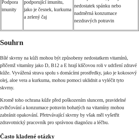
Podpora
podporující imunitu,
nedostatek spánku nebo
imunity
jako je česnek, kurkuma
nadměrná konzumace
a zelený čaj
nezdravých potravin
Souhrn
Bílé skvrny na kůži mohou být způsobeny nedostatkem vitamínů,
přičemž vitamíny jako D, B12 a E hrají klíčovou roli v udržení zdravé
kůže. Vyvážená strava spolu s domácími prostředky, jako je kokosový
olej, aloe vera a kurkuma, mohou pomoci uklidnit a vyléčit tyto
skvrny.
Kromě toho ochrana kůže před poškozením sluncem, pravidelné
zvlhčování a konzumace potravin bohatých na vitamíny mohou
zabránit opakování. Přetrvávající skvrny by však měl vyšetřit
zdravotnický pracovník pro správnou diagnózu a léčbu.
Často kladené otázky