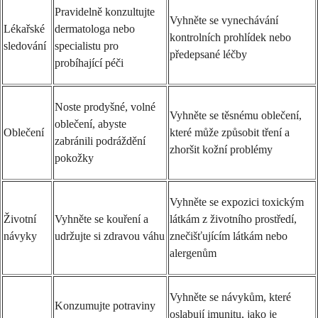
Pravidelně konzultujte
Vyhněte se vynechávání
Lékařské
dermatologa nebo
kontrolních prohlídek nebo
sledování
specialistu pro
předepsané léčby
probíhající péči
Noste prodyšné, volné
Vyhněte se těsnému oblečení,
oblečení, abyste
Oblečení
které může způsobit tření a
zabránili podráždění
zhoršit kožní problémy
pokožky
Vyhněte se expozici toxickým
Životní
Vyhněte se kouření a
látkám z životního prostředí,
návyky
udržujte si zdravou váhu
znečišťujícím látkám nebo
alergenům
Vyhněte se návykům, které
Konzumujte potraviny
oslabují imunitu, jako je