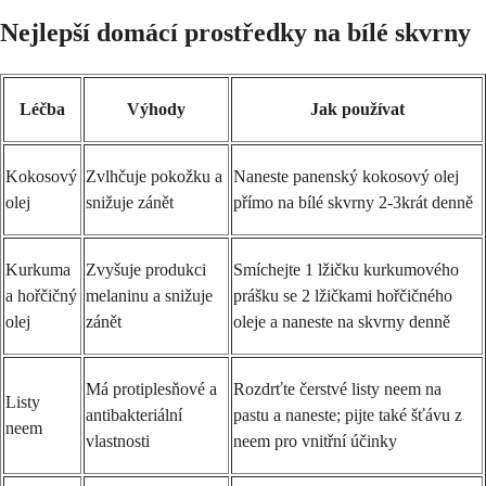
Nejlepší domácí prostředky na bílé skvrny
Léčba
Výhody
Jak používat
Kokosový
Zvlhčuje pokožku a
Naneste panenský kokosový olej
olej
snižuje zánět
přímo na bílé skvrny 2-3krát denně
Kurkuma
Zvyšuje produkci
Smíchejte 1 lžičku kurkumového
a hořčičný
melaninu a snižuje
prášku se 2 lžičkami hořčičného
olej
zánět
oleje a naneste na skvrny denně
Má protiplesňové a
Rozdrťte čerstvé listy neem na
Listy
antibakteriální
pastu a naneste; pijte také šťávu z
neem
vlastnosti
neem pro vnitřní účinky