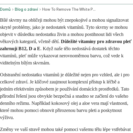
Domů
Blog o zdraví
How To Remove The White Patches On The Skin By Home Remedies Caused By Vitamin Deficiency
Bílé skvrny na obličeji mohou být znepokojivé a mohou signalizovat
skryté problémy, jako je nedostatek vitamínů. Tyto skvrny se mohou
objevit v důsledku nedostatku živin a mohou postihnout lidi všech
věkových kategorií, včetně dětí.
Důležité vitamíny pro zdravou pleť
zahrnují B12, D a E
. Když naše tělo nedostává dostatek těchto
vitamínů, pleť může vykazovat nerovnoměrnou barvu, což vede k
viditelným bílým skvrnám.
Odstranění nedostatku vitamínů je důležité nejen pro vzhled, ale i pro
celkové zdraví. Je klíčové zaujmout komplexní přístup k léčbě a
jedním efektivním způsobem je používání domácích prostředků. Tato
přírodní řešení jsou obvykle bezpečná a snadno se začlení do vašeho
denního režimu. Například kokosový olej a aloe vera mají vlastnosti,
které mohou pomoci obnovit přirozenou barvu pleti a poskytnout
výživu.
Změny ve vaší stravě mohou také pomoci vašemu tělu lépe vstřebávat