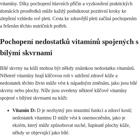
vitamíny. Díky pochopení hlavních příčin a vyzkoušení praktických
domácích prostředků může každý podniknout pozitivní kroky ke
zlepšení vzhledu své pleti. Cesta ke zdravější pleti začíná pochopením
a řešením těchto nutričních potřeb.
Pochopení nedostatků vitamínů spojených s
bílými skvrnami
Bílé skvrny na kůži mohou být někdy známkou nedostatku vitamínů.
Některé vitamíny hrají klíčovou roli v udržení zdravé kůže a
nedostatek těchto živin může vést k nápadným změnám, jako jsou bílé
skvrny nebo plochy. Níže jsou uvedeny některé klíčové vitamíny
spojené s bílými skvrnami na kůži:
Vitamin D:
D je nezbytný pro imunitní funkci a zdraví kostí;
nedostatek vitaminu D může vést k onemocněním, jako je
ekzém, který může způsobovat suché, šupinaté plochy kůže,
někdy se objevující jako bílé.