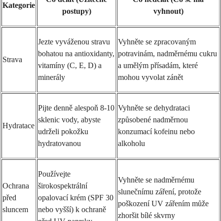
Kategorie
postupy)
vyhnout)
Jezte vyváženou stravu
Vyhněte se zpracovaným
bohatou na antioxidanty,
potravinám, nadměrnému cukru
Strava
vitamíny (C, E, D) a
a umělým přísadám, které
minerály
mohou vyvolat zánět
Pijte denně alespoň 8-10
Vyhněte se dehydrataci
sklenic vody, abyste
způsobené nadměrnou
Hydratace
udrželi pokožku
konzumací kofeinu nebo
hydratovanou
alkoholu
Používejte
Vyhněte se nadměrnému
Ochrana
širokospektrální
slunečnímu záření, protože
před
opalovací krém (SPF 30
poškození UV zářením může
sluncem
nebo vyšší) k ochraně
zhoršit bílé skvrny