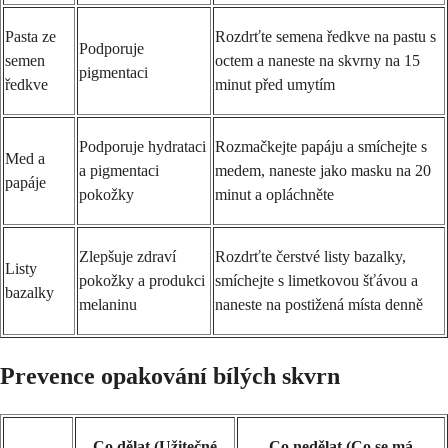
Pasta ze
Rozdrťte semena ředkve na pastu s
Podporuje
semen
octem a naneste na skvrny na 15
pigmentaci
ředkve
minut před umytím
Podporuje hydrataci
Rozmačkejte papáju a smíchejte s
Med a
a pigmentaci
medem, naneste jako masku na 20
papáje
pokožky
minut a opláchněte
Zlepšuje zdraví
Rozdrťte čerstvé listy bazalky,
Listy
pokožky a produkci
smíchejte s limetkovou šťávou a
bazalky
melaninu
naneste na postižená místa denně
Prevence opakování bílých skvrn
Co dělat (Užitečné
Co nedělat (Co se má