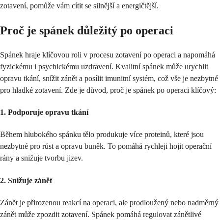
zotavení, pomůže vám cítit se silnější a energičtější.
Proč je spánek důležitý po operaci
Spánek hraje klíčovou roli v procesu zotavení po operaci a napomáhá
fyzickému i psychickému uzdravení. Kvalitní spánek může urychlit
opravu tkání, snížit zánět a posílit imunitní systém, což vše je nezbytné
pro hladké zotavení. Zde je důvod, proč je spánek po operaci klíčový:
1.
Podporuje opravu tkání
Během hlubokého spánku tělo produkuje více proteinů, které jsou
nezbytné pro růst a opravu buněk. To pomáhá rychleji hojit operační
rány a snižuje tvorbu jizev.
2.
Snižuje zánět
Zánět je přirozenou reakcí na operaci, ale prodloužený nebo nadměrný
zánět může zpozdit zotavení. Spánek pomáhá regulovat zánětlivé