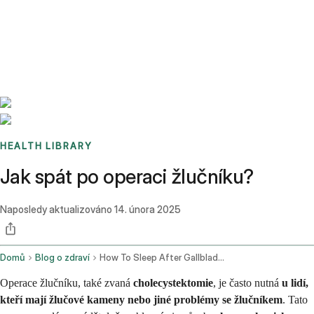
Benchmarks
Stories
FAQ
Sign up / Log in
HEALTH LIBRARY
Jak spát po operaci žlučníku?
Naposledy aktualizováno
14. února 2025
Domů
Blog o zdraví
How To Sleep After Gallbladder Surgery
Operace žlučníku, také zvaná
cholecystektomie
, je často nutná
u lidí,
kteří mají žlučové kameny nebo jiné problémy se žlučníkem
. Tato