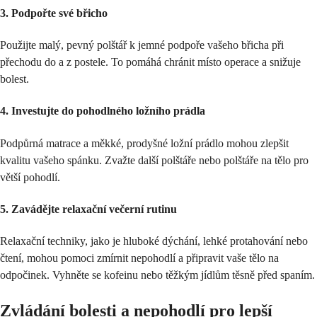
3.
Podpořte své břicho
Použijte malý, pevný polštář k jemné podpoře vašeho břicha při
přechodu do a z postele. To pomáhá chránit místo operace a snižuje
bolest.
4.
Investujte do pohodlného ložního prádla
Podpůrná matrace a měkké, prodyšné ložní prádlo mohou zlepšit
kvalitu vašeho spánku. Zvažte další polštáře nebo polštáře na tělo pro
větší pohodlí.
5.
Zavádějte relaxační večerní rutinu
Relaxační techniky, jako je hluboké dýchání, lehké protahování nebo
čtení, mohou pomoci zmírnit nepohodlí a připravit vaše tělo na
odpočinek. Vyhněte se kofeinu nebo těžkým jídlům těsně před spaním.
Zvládání bolesti a nepohodlí pro lepší