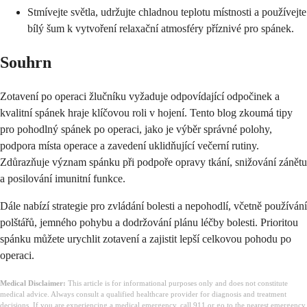
Stmívejte světla, udržujte chladnou teplotu místnosti a používejte
bílý šum k vytvoření relaxační atmosféry příznivé pro spánek.
Souhrn
Zotavení po operaci žlučníku vyžaduje odpovídající odpočinek a
kvalitní spánek hraje klíčovou roli v hojení. Tento blog zkoumá tipy
pro pohodlný spánek po operaci, jako je výběr správné polohy,
podpora místa operace a zavedení uklidňující večerní rutiny.
Zdůrazňuje význam spánku při podpoře opravy tkání, snižování zánětu
a posilování imunitní funkce.
Dále nabízí strategie pro zvládání bolesti a nepohodlí, včetně používání
polštářů, jemného pohybu a dodržování plánu léčby bolesti. Prioritou
spánku můžete urychlit zotavení a zajistit lepší celkovou pohodu po
operaci.
Medical Disclaimer:
This article is for informational purposes only and does not constitute
medical advice. Always consult a qualified healthcare provider for diagnosis and treatment
decisions. If you are experiencing a medical emergency, call 911 or go to the nearest emergency