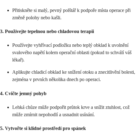
Přitiskněte si malý, pevný polštář k podpoře místa operace při
změně polohy nebo kašli.
3.
Používejte tepelnou nebo chladovou terapii
Používejte vyhřívací podložku nebo teplý obklad k uvolnění
svalového napětí kolem operační oblasti (pokud to schválí váš
lékař).
Aplikujte chladicí obklad ke snížení otoku a znecitlivění bolesti,
zejména v prvních několika dnech po operaci.
4.
Cvičte jemný pohyb
Lehká chůze může podpořit průtok krve a snížit ztuhlost, což
může zmírnit nepohodlí a usnadnit usínání.
5.
Vytvořte si klidné prostředí pro spánek