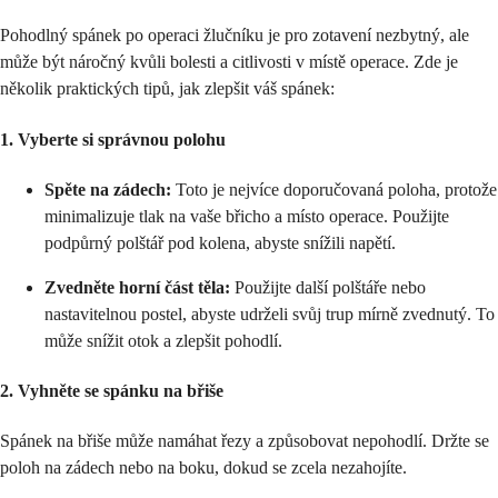
Pohodlný spánek po operaci žlučníku je pro zotavení nezbytný, ale
může být náročný kvůli bolesti a citlivosti v místě operace. Zde je
několik praktických tipů, jak zlepšit váš spánek:
1.
Vyberte si správnou polohu
Spěte na zádech:
Toto je nejvíce doporučovaná poloha, protože
minimalizuje tlak na vaše břicho a místo operace. Použijte
podpůrný polštář pod kolena, abyste snížili napětí.
Zvedněte horní část těla:
Použijte další polštáře nebo
nastavitelnou postel, abyste udrželi svůj trup mírně zvednutý. To
může snížit otok a zlepšit pohodlí.
2.
Vyhněte se spánku na břiše
Spánek na břiše může namáhat řezy a způsobovat nepohodlí. Držte se
poloh na zádech nebo na boku, dokud se zcela nezahojíte.