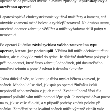
operace se dá provádět dvěma hlavními způsoby:
laparoskopicky a
otevřenou operací
.
Laparoskopická cholecystektomie využívá malé řezy a kameru, což
obvykle znamená méně bolesti a rychlejší zotavení. Na druhou stranu,
otevřená operace zahrnuje větší řez a může vyžadovat delší pobyt v
nemocnici.
Po operaci žlučníku
závisí rychlost vašeho zotavení na typu
operace, kterou jste podstoupili
. Většina lidí může očekávat určitou
bolest, ale ta obvykle zmizí do týdne. Je důležité dodržovat pokyny k
péči po operaci, které často zahrnují odpočinek, pití dostatečného
množství tekutin a pomalé návrat k denním aktivitám.
Jedna důležitá věc, na kterou je třeba myslet během zotavení, je
spánek. Mnoho lidí se diví, jak spát po operaci žlučníku kvůli
nepohodlí nebo změnám v jejich rutině. Zvednutí horní části těla
pomocí polštářů vám může pomoci lépe spát. Je nezbytné dávat pozor
na to, jak se vaše tělo cítí, a v případě potřeby změnit polohu při
spánku. Zaměření se na kvalitní spánek může výrazně zlepšit vaše