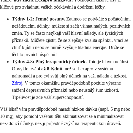
klíčové pro zvládnutí vašich očekávání a dodržení léčby.
Týdny 1-2: Jemné posuny.
Zatímco se potýkáte s počátečními
nežádoucími účinky, můžete si začít všímat malých, pozitivních
změn. Ty se často netýkají vaší hlavní nálady, ale fyzických
příznaků. Můžete zjistit, že se zlepšuje kvalita spánku, vrací se
chuť k jídlu nebo se mírně zvyšuje hladina energie. Držte se
těchto prvních úspěchů!
Týdny 4-8: Plný terapeutický účinek.
Toto je hlavní událost.
Obvykle trvá
4 až 8 týdnů
, než se Lexapro v systému
nahromadí a projeví svůj plný účinek na vaši náladu a úzkost.
Zdroj
. V tomto okamžiku pravděpodobně pocítíte výrazné
snížení depresivních příznaků nebo neustálý šum úzkosti.
Trpělivost je zde vaší superschopností.
Váš lékař vám pravděpodobně nasadí nízkou dávku (např. 5 mg nebo
10 mg), aby pomohl vašemu tělu aklimatizovat se a minimalizovat
nežádoucí účinky, než ji případně zvýší na terapeutickou úroveň.