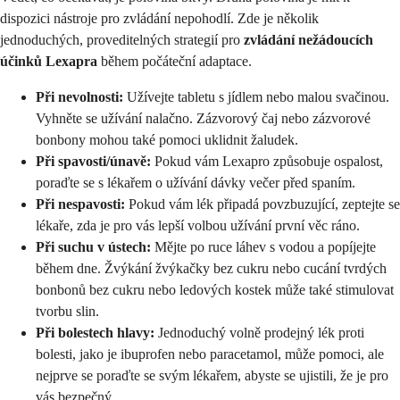
dispozici nástroje pro zvládání nepohodlí. Zde je několik
jednoduchých, proveditelných strategií pro
zvládání nežádoucích
účinků Lexapra
během počáteční adaptace.
Při nevolnosti:
Užívejte tabletu s jídlem nebo malou svačinou.
Vyhněte se užívání nalačno. Zázvorový čaj nebo zázvorové
bonbony mohou také pomoci uklidnit žaludek.
Při spavosti/únavě:
Pokud vám Lexapro způsobuje ospalost,
poraďte se s lékařem o užívání dávky večer před spaním.
Při nespavosti:
Pokud vám lék připadá povzbuzující, zeptejte se
lékaře, zda je pro vás lepší volbou užívání první věc ráno.
Při suchu v ústech:
Mějte po ruce láhev s vodou a popíjejte
během dne. Žvýkání žvýkačky bez cukru nebo cucání tvrdých
bonbonů bez cukru nebo ledových kostek může také stimulovat
tvorbu slin.
Při bolestech hlavy:
Jednoduchý volně prodejný lék proti
bolesti, jako je ibuprofen nebo paracetamol, může pomoci, ale
nejprve se poraďte se svým lékařem, abyste se ujistili, že je pro
vás bezpečný.