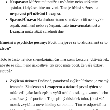
Nespavost:
Můžete mít potíže s usínáním nebo udržením
spánku, i když se cítíte unavení. Toto je běžná stížnost na
nespavost při užívání Lexapra
.
Spavost/Únava:
Na druhou stranu se můžete cítit neobvykle
ospalí, omámení nebo vyčerpaní. Tato
únava/malátnost z
Lexapra
může ztížit zvládnutí dne.
Emoční a psychické posuny: Pocit „nejprve se to zhorší, než se to
zlepší“
Toto je často nejvíce znepokojující část nasazení Lexapra. Užíváte lék,
abyste se cítili
méně
úzkostlivě, tak proč máte pocit, že vaše úzkost
stoupá?
Zvýšená úzkost:
Dočasné, paradoxní zvýšení úzkosti je známý
fenomén. Zkušenost s
Lexaprem a úzkostí první týden
se
může zdát jako krok zpět, s vyšší neklidností, agitovaností nebo
„roztřeseným“ pocitem. To je přímý důsledek toho, jak si váš
mozek zvyká na nové hladiny serotoninu. Tím se odpovídá na