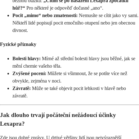
běžnou otázku:
„Cítím se po nasazení Lexapra zpočátku
hůř?“
Pro některé je odpověď dočasné „ano“.
Pocit „mimo“ nebo zmatenosti:
Nemusíte se cítit jako vy sami.
Někteří lidé popisují pocit emočního otupení nebo jen obecnou
divnost.
Fyzické příznaky
Bolesti hlavy:
Mírné až střední bolesti hlavy jsou běžné, jak se
mění chemie vašeho těla.
Zvýšené pocení:
Můžete si všimnout, že se potíte více než
obvykle, zejména v noci.
Závratě:
Může se také objevit pocit lehkosti v hlavě nebo
závratě.
Jak dlouho trvají počáteční nežádoucí účinky
Lexapra?
Zde jsou dobré zprávy. U drtivé většiny lidí jsou nejvýraznější