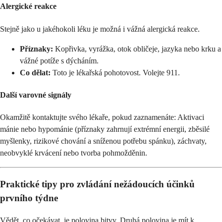
Alergické reakce
Stejně jako u jakéhokoli léku je možná i vážná alergická reakce.
Příznaky:
Kopřivka, vyrážka, otok obličeje, jazyka nebo krku a
vážné potíže s dýcháním.
Co dělat:
Toto je lékařská pohotovost. Volejte 911.
Další varovné signály
Okamžitě kontaktujte svého lékaře, pokud zaznamenáte: Aktivaci
mánie nebo hypománie (příznaky zahrnují extrémní energii, zběsilé
myšlenky, rizikové chování a sníženou potřebu spánku), záchvaty,
neobvyklé krvácení nebo tvorba pohmožděnin.
Praktické tipy pro zvládání nežádoucích účinků
prvního týdne
Vědět, co očekávat, je polovina bitvy. Druhá polovina je mít k