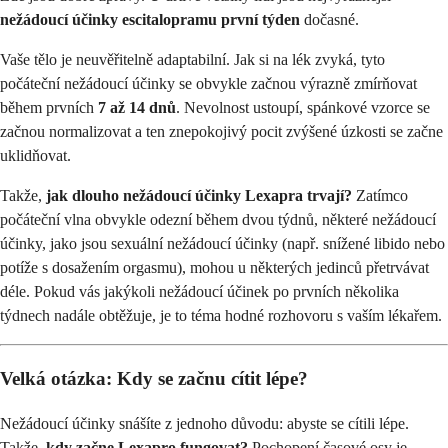
nežádoucí účinky escitalopramu první týden
dočasné.
Vaše tělo je neuvěřitelně adaptabilní. Jak si na lék zvyká, tyto
počáteční nežádoucí účinky se obvykle začnou výrazně zmírňovat
během prvních
7 až 14 dnů
. Nevolnost ustoupí, spánkové vzorce se
začnou normalizovat a ten znepokojivý pocit zvýšené úzkosti se začne
uklidňovat.
Takže,
jak dlouho nežádoucí účinky Lexapra trvají?
Zatímco
počáteční vlna obvykle odezní během dvou týdnů, některé nežádoucí
účinky, jako jsou sexuální nežádoucí účinky (např. snížené libido nebo
potíže s dosažením orgasmu), mohou u některých jedinců přetrvávat
déle. Pokud vás jakýkoli nežádoucí účinek po prvních několika
týdnech nadále obtěžuje, je to téma hodné rozhovoru s vaším lékařem.
Velká otázka: Kdy se začnu cítit lépe?
Nežádoucí účinky snášíte z jednoho důvodu: abyste se cítili lépe.
Takže,
kdy začne Lexapro fungovat?
Pochopení časové osy je