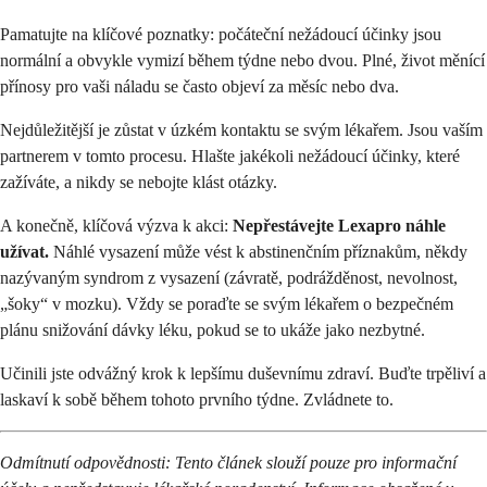
Pamatujte na klíčové poznatky: počáteční nežádoucí účinky jsou
normální a obvykle vymizí během týdne nebo dvou. Plné, život měnící
přínosy pro vaši náladu se často objeví za měsíc nebo dva.
Nejdůležitější je zůstat v úzkém kontaktu se svým lékařem. Jsou vaším
partnerem v tomto procesu. Hlašte jakékoli nežádoucí účinky, které
zažíváte, a nikdy se nebojte klást otázky.
A konečně, klíčová výzva k akci:
Nepřestávejte Lexapro náhle
užívat.
Náhlé vysazení může vést k abstinenčním příznakům, někdy
nazývaným syndrom z vysazení (závratě, podrážděnost, nevolnost,
„šoky“ v mozku). Vždy se poraďte se svým lékařem o bezpečném
plánu snižování dávky léku, pokud se to ukáže jako nezbytné.
Učinili jste odvážný krok k lepšímu duševnímu zdraví. Buďte trpěliví a
laskaví k sobě během tohoto prvního týdne. Zvládnete to.
Odmítnutí odpovědnosti: Tento článek slouží pouze pro informační