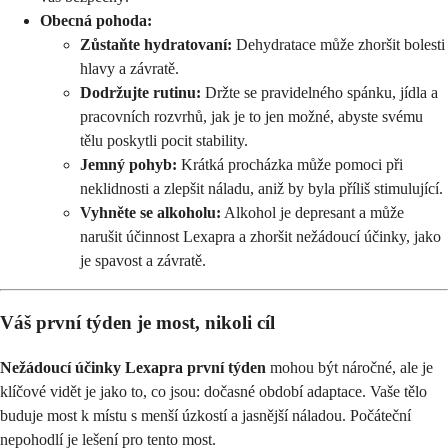
Obecná pohoda:
Zůstaňte hydratovaní:
Dehydratace může zhoršit bolesti
hlavy a závratě.
Dodržujte rutinu:
Držte se pravidelného spánku, jídla a
pracovních rozvrhů, jak je to jen možné, abyste svému
tělu poskytli pocit stability.
Jemný pohyb:
Krátká procházka může pomoci při
neklidnosti a zlepšit náladu, aniž by byla příliš stimulující.
Vyhněte se alkoholu:
Alkohol je depresant a může
narušit účinnost Lexapra a zhoršit nežádoucí účinky, jako
je spavost a závratě.
Váš první týden je most, nikoli cíl
Nežádoucí účinky Lexapra první týden
mohou být náročné, ale je
klíčové vidět je jako to, co jsou: dočasné období adaptace. Vaše tělo
buduje most k místu s menší úzkostí a jasnější náladou. Počáteční
nepohodlí je lešení pro tento most.