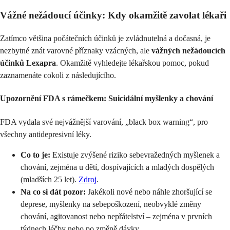
Vážné nežádoucí účinky: Kdy okamžitě zavolat lékaři
Zatímco většina počátečních účinků je zvládnutelná a dočasná, je
nezbytné znát varovné příznaky vzácných, ale
vážných nežádoucích
účinků Lexapra
. Okamžitě vyhledejte lékařskou pomoc, pokud
zaznamenáte cokoli z následujícího.
Upozornění FDA s rámečkem: Suicidální myšlenky a chování
FDA vydala své nejvážnější varování, „black box warning“, pro
všechny antidepresivní léky.
Co to je:
Existuje zvýšené riziko sebevražedných myšlenek a
chování, zejména u dětí, dospívajících a mladých dospělých
(mladších 25 let).
Zdroj
.
Na co si dát pozor:
Jakékoli nové nebo náhle zhoršující se
deprese, myšlenky na sebepoškození, neobvyklé změny
chování, agitovanost nebo nepřátelství – zejména v prvních
týdnech léčby nebo po změně dávky.