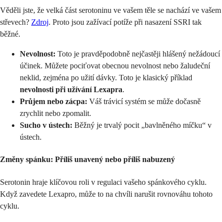
Věděli jste, že velká část serotoninu ve vašem těle se nachází ve vašem
střevech?
Zdroj
. Proto jsou zažívací potíže při nasazení SSRI tak
běžné.
Nevolnost:
Toto je pravděpodobně nejčastěji hlášený nežádoucí
účinek. Můžete pociťovat obecnou nevolnost nebo žaludeční
neklid, zejména po užití dávky. Toto je klasický příklad
nevolnosti při užívání Lexapra
.
Průjem nebo zácpa:
Váš trávicí systém se může dočasně
zrychlit nebo zpomalit.
Sucho v ústech:
Běžný je trvalý pocit „bavlněného míčku“ v
ústech.
Změny spánku: Příliš unavený nebo příliš nabuzený
Serotonin hraje klíčovou roli v regulaci vašeho spánkového cyklu.
Když zavedete Lexapro, může to na chvíli narušit rovnováhu tohoto
cyklu.