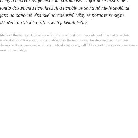
účely a nepředstavuje lékařské poradenství. Informace obsažené v
tomto dokumentu nenahrazují a neměly by se na ně nikdy spoléhat
jako na odborné lékařské poradenství. Vždy se poraďte se svým
lékařem o rizicích a přínosech jakékoli léčby.
Medical Disclaimer:
This article is for informational purposes only and does not constitute
medical advice. Always consult a qualified healthcare provider for diagnosis and treatment
decisions. If you are experiencing a medical emergency, call 911 or go to the nearest emergency
room immediately.