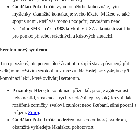
Co dělat:
Pokud máte vy nebo někdo, koho znáte, tyto
myšlenky, okamžitě kontaktujte svého lékaře. Můžete se také
spojit s lidmi, kteří vás mohou podpořit, zavoláním nebo
zasláním SMS na číslo
988
kdykoli v USA a kontaktovat Linii
pro pomoc při sebevražedných a krizových situacích.
Serotoninový syndrom
Toto je vzácný, ale potenciálně život ohrožující stav způsobený příliš
velkým množstvím serotoninu v mozku. Nejčastěji se vyskytuje při
kombinaci léků, které ovlivňují serotonin.
Příznaky:
Hledejte kombinaci příznaků, jako je agitovanost
nebo neklid, zmatenost, rychlý srdeční tep, vysoký krevní tlak,
rozšířené zorničky, svalová ztuhlost nebo škubání, silné pocení a
průjem.
Zdroj
.
Co dělat:
Pokud máte podezření na serotoninový syndrom,
okamžitě vyhledejte lékařskou pohotovost.