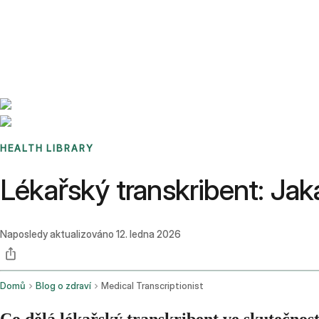
Benchmarks
Stories
FAQ
Sign up / Log in
HEALTH LIBRARY
Lékařský transkribent: Jak
Naposledy aktualizováno
12. ledna 2026
Domů
Blog o zdraví
Medical Transcriptionist