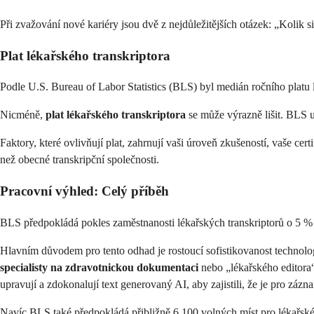
Při zvažování nové kariéry jsou dvě z nejdůležitějších otázek: „Kolik s
Plat lékařského transkriptora
Podle U.S. Bureau of Labor Statistics (BLS) byl medián ročního platu 
Nicméně,
plat lékařského transkriptora
se může výrazně lišit. BLS u
Faktory, které ovlivňují plat, zahrnují vaši úroveň zkušeností, vaše ce
než obecné transkripční společnosti.
Pracovní výhled: Celý příběh
BLS předpokládá pokles zaměstnanosti lékařských transkriptorů o 5 % 
Hlavním důvodem pro tento odhad je rostoucí sofistikovanost technolo
specialisty na zdravotnickou dokumentaci
nebo „lékařského editora“.
upravují a zdokonalují text generovaný AI, aby zajistili, že je pro zá
Navíc BLS také předpokládá přibližně 6 100 volných míst pro lékařské 