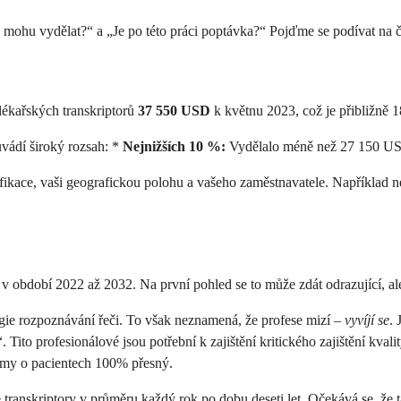
i mohu vydělat?“ a „Je po této práci poptávka?“ Pojďme se podívat na čí
lékařských transkriptorů
37 550 USD
k květnu 2023, což je přibližně 
vádí široký rozsah: *
Nejnižších 10 %:
Vydělalo méně než 27 150 U
rtifikace, vaši geografickou polohu a vašeho zaměstnavatele. Například 
v období 2022 až 2032. Na první pohled se to může zdát odrazující, al
gie rozpoznávání řeči. To však neznamená, že profese mizí –
vyvíjí se
. 
 Tito profesionálové jsou potřební k zajištění kritického zajištění kva
znamy o pacientech 100% přesný.
transkriptory v průměru každý rok po dobu deseti let. Očekává se, že 