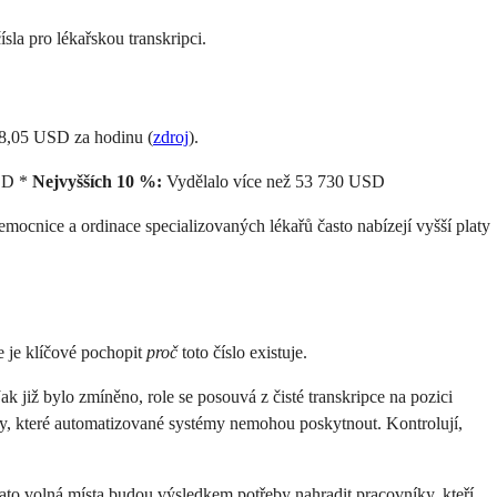
sla pro lékařskou transkripci.
18,05 USD za hodinu (
zdroj
).
SD *
Nejvyšších 10 %:
Vydělalo více než 53 730 USD
nemocnice a ordinace specializovaných lékařů často nabízejí vyšší platy
e je klíčové pochopit
proč
toto číslo existuje.
Jak již bylo zmíněno, role se posouvá z čisté transkripce na pozici
lity, které automatizované systémy nemohou poskytnout. Kontrolují,
tato volná místa budou výsledkem potřeby nahradit pracovníky, kteří