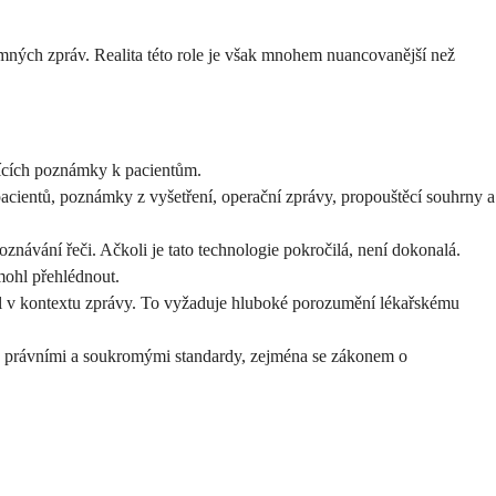
emných zpráv. Realita této role je však mnohem nuancovanější než
jících poznámky k pacientům.
acientů, poznámky z vyšetření, operační zprávy, propouštěcí souhrny a
návání řeči. Ačkoli je tato technologie pokročilá, není dokonalá.
mohl přehlédnout.
mysl v kontextu zprávy. To vyžaduje hluboké porozumění lékařskému
s právními a soukromými standardy, zejména se zákonem o