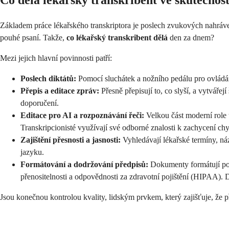
Co dělá lékařský transkribent ve skutečnost
Základem práce lékařského transkriptora je poslech zvukových nahráve
pouhé psaní. Takže,
co lékařský transkribent dělá
den za dnem?
Mezi jejich hlavní povinnosti patří:
Poslech diktátů:
Pomocí sluchátek a nožního pedálu pro ovládán
Přepis a editace zpráv:
Přesně přepisují to, co slyší, a vytvář
doporučení.
Editace pro AI a rozpoznávání řeči:
Velkou část moderní role 
Transkripcionisté využívají své odborné znalosti k zachycení ch
Zajištění přesnosti a jasnosti:
Vyhledávají lékařské termíny, ná
jazyku.
Formátování a dodržování předpisů:
Dokumenty formátují pod
přenositelnosti a odpovědnosti za zdravotní pojištění (HIPAA). 
Jsou konečnou kontrolou kvality, lidským prvkem, který zajišťuje, že p