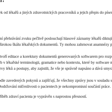
i?
k od lékařů a jiných zdravotnických pracovníků a jejich přepis do pís
í přehrávání zvuku pečlivě poslouchají hlasové záznamy lékařů diktu
ejí širokou škálu lékařských dokumentů. Ty mohou zahrnovat anamnézy p
tvoří editace a korektury dokumentů generovaných softwarem pro rozpoz
yb v lékařské terminologii, gramatice nebo kontextu, které by software 
zvy léků a postupy, aby zajistili, že vše je správně napsáno a dává s
le zavedených pokynů a zajišťují, že všechny zprávy jsou v souladu 
Dodržování mlčenlivosti o pacientech je nekompromisní součástí práce.
říběh zdraví pacienta je vyprávěn s naprostou přesností.