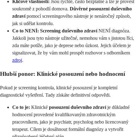
Klíčové vlastnosti:
Jsou rychlé, často bezplatné a lze je provést
soukromě z pohodlí domova.
Důvěrné posouzení duševního
zdraví
pomocí screeningového nástroje je nenáročný způsob,
jak si udělat kontrolu.
Co to NENÍ:
Screening duševního zdraví
NENÍ diagnóza.
Jakkoli jsou tyto nástroje užitečné, nemohou vám s jistotou říci,
zda máte potíže, jako je deprese nebo úzkost. Jejich účelem je
signalizovat, že by vám mohl prospět rozhovor s odborníkem
zdroj
.
Hlubší ponor: Klinické posouzení nebo hodnocení
Pokud je screening kontrola, klinické posouzení je kompletní
diagnostické vyšetření. Tady získáte definitivní odpovědi.
Co to je:
Klinické
posouzení duševního zdraví
je důkladné
hodnocení provedené kvalifikovaným zdravotnickým
pracovníkem, jako je psychiatr, psycholog nebo licencovaný
terapeut. Cílem je dosáhnout formální diagnózy a vytvořit
přizpůsobený léčebný plán.