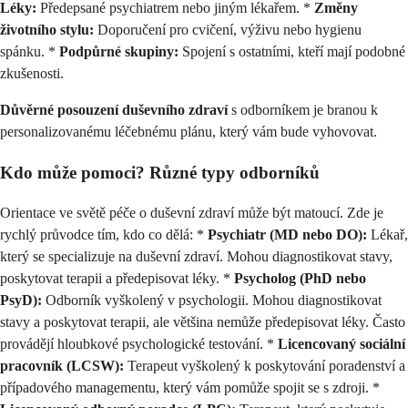
Léky:
Předepsané psychiatrem nebo jiným lékařem. *
Změny
životního stylu:
Doporučení pro cvičení, výživu nebo hygienu
spánku. *
Podpůrné skupiny:
Spojení s ostatními, kteří mají podobné
zkušenosti.
Důvěrné posouzení duševního zdraví
s odborníkem je branou k
personalizovanému léčebnému plánu, který vám bude vyhovovat.
Kdo může pomoci? Různé typy odborníků
Orientace ve světě péče o duševní zdraví může být matoucí. Zde je
rychlý průvodce tím, kdo co dělá: *
Psychiatr (MD nebo DO):
Lékař,
který se specializuje na duševní zdraví. Mohou diagnostikovat stavy,
poskytovat terapii a předepisovat léky. *
Psycholog (PhD nebo
PsyD):
Odborník vyškolený v psychologii. Mohou diagnostikovat
stavy a poskytovat terapii, ale většina nemůže předepisovat léky. Často
provádějí hloubkové psychologické testování. *
Licencovaný sociální
pracovník (LCSW):
Terapeut vyškolený k poskytování poradenství a
případového managementu, který vám pomůže spojit se s zdroji. *