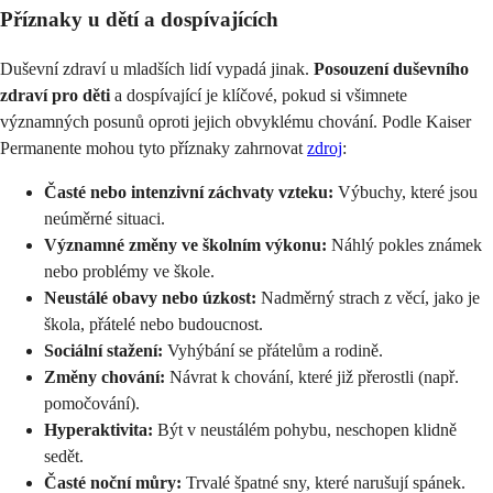
Příznaky u dětí a dospívajících
Duševní zdraví u mladších lidí vypadá jinak.
Posouzení duševního
zdraví pro děti
a dospívající je klíčové, pokud si všimnete
významných posunů oproti jejich obvyklému chování. Podle Kaiser
Permanente mohou tyto příznaky zahrnovat
zdroj
:
Časté nebo intenzivní záchvaty vzteku:
Výbuchy, které jsou
neúměrné situaci.
Významné změny ve školním výkonu:
Náhlý pokles známek
nebo problémy ve škole.
Neustálé obavy nebo úzkost:
Nadměrný strach z věcí, jako je
škola, přátelé nebo budoucnost.
Sociální stažení:
Vyhýbání se přátelům a rodině.
Změny chování:
Návrat k chování, které již přerostli (např.
pomočování).
Hyperaktivita:
Být v neustálém pohybu, neschopen klidně
sedět.
Časté noční můry:
Trvalé špatné sny, které narušují spánek.