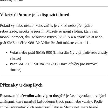
V krizi? Pomoc je k dispozici ihned.
Pokud vy nebo někdo, koho znáte, je v krizi nebo přemýšlí o
sebevraždě, nečekejte prosím. Můžete se spojit s lidmi, kteří vám
mohou pomoci, tím, že budete kdykoli v USA a Kanadě volat nebo
psát SMS na číslo 988. Ve Velké Británii můžete volat 111.
Volat nebo psát SMS:
988 (Linka důvěry v případě sebevraždy
a krize)
Psát SMS:
HOME na 741741 (Linka důvěry pro krizové
situace)
Příznaky u dospělých
Posouzení duševního zdraví pro dospělé
je často vyvoláno trvalými
změnami, které narušují každodenní život, práci nebo vztahy. Podle
zdrojů zdravotnických organizací, jako je Mercy.net, mezi běžné