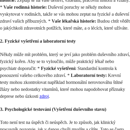
historie:
Zeptají se na vaše dětství, vzdělání, pracovní historii a vztahy.
*
Vaše rodinná historie:
Duševní poruchy se někdy mohou
vyskytovat v rodinách, takže se vás mohou zeptat na fyzické a duševní
zdraví vašich příbuzných. *
Vaše lékařská historie:
Budou chtít vědět
o jakýchkoli zdravotních potížích, které máte, a o lécích, které užíváte.
2. Fyzické vyšetření a laboratorní testy
Někdy může mít problém, který se jeví jako problém duševního zdraví,
fyzický kořen. Aby se to vyloučilo, může praktický lékař nebo
psychiatr doporučit: *
Fyzické vyšetření:
Standardní kontrola k
posouzení vašeho celkového zdraví. *
Laboratorní testy:
Krevní
testy mohou zkontrolovat například hormonální nerovnováhu štítné
žlázy nebo nedostatky vitamínů, které mohou napodobovat příznaky
deprese nebo úzkosti
zdroj
.
3. Psychologické testování (Vyšetření duševního stavu)
Toto není test na úspěch či neúspěch. Je to způsob, jak klinický
pracovník pozoruje, jak v danou chvíli myslíte a cítíte. Toto se často