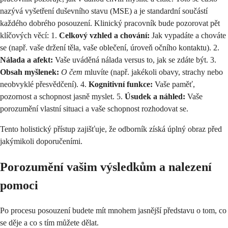
nazývá vyšetření duševního stavu (MSE) a je standardní součástí
každého dobrého posouzení. Klinický pracovník bude pozorovat pět
klíčových věcí: 1.
Celkový vzhled a chování:
Jak vypadáte a chováte
se (např. vaše držení těla, vaše oblečení, úroveň očního kontaktu). 2.
Nálada a afekt:
Vaše uváděná nálada versus to, jak se zdáte být. 3.
Obsah myšlenek:
O čem
mluvíte (např. jakékoli obavy, strachy nebo
neobvyklé přesvědčení). 4.
Kognitivní funkce:
Vaše paměť,
pozornost a schopnost jasně myslet. 5.
Úsudek a náhled:
Vaše
porozumění vlastní situaci a vaše schopnost rozhodovat se.
Tento holistický přístup zajišťuje, že odborník získá úplný obraz před
jakýmikoli doporučeními.
Porozumění vašim výsledkům a nalezení
pomoci
Po procesu posouzení budete mít mnohem jasnější představu o tom, co
se děje a co s tím můžete dělat.