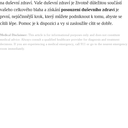
na duševní zdraví. Vaše duševní zdraví je životně důležitou součástí
vašeho celkového blaha a získání
posouzení duševního zdraví
je
první, nejúčinnější krok, který můžete podniknout k tomu, abyste se
cítili lépe. Pomoc je k dispozici a vy si zasloužíte cítit se dobře.
Medical Disclaimer:
This article is for informational purposes only and does not constitute
medical advice. Always consult a qualified healthcare provider for diagnosis and treatment
decisions. If you are experiencing a medical emergency, call 911 or go to the nearest emergency
room immediately.