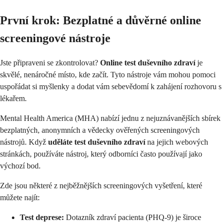
První krok: Bezplatné a důvěrné online
screeningové nástroje
Jste připraveni se zkontrolovat?
Online test duševního zdraví
je
skvělé, nenáročné místo, kde začít. Tyto nástroje vám mohou pomoci
uspořádat si myšlenky a dodat vám sebevědomí k zahájení rozhovoru s
lékařem.
Mental Health America (MHA) nabízí jednu z nejuznávanějších sbírek
bezplatných, anonymních a vědecky ověřených screeningových
nástrojů. Když
uděláte test duševního zdraví
na jejich webových
stránkách, používáte nástroj, který odborníci často používají jako
výchozí bod.
Zde jsou některé z nejběžnějších screeningových vyšetření, které
můžete najít:
Test deprese:
Dotazník zdraví pacienta (PHQ-9) je široce