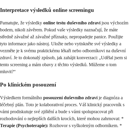
Interpretace výsledků online screeningu
Pamatujte, že výsledky
online testu duševního zdraví
jsou výchozím
bodem, nikoli závěrem. Pokud vaše výsledky naznačují, že máte
středně závažné až závažné příznaky, nepropadejte panice. Použijte
tyto informace jako nástroj. Uložte nebo vytiskněte své výsledky a
vezměte je k svému praktickému lékaři nebo odborníkovi na duševní
zdraví. Je to dokonalý způsob, jak zahájit konverzaci: „Udělal jsem si
tento screening a mám obavy z těchto výsledků. Můžeme o tom
mluvit?“
Po klinickém posouzení
Výsledkem formálního
posouzení duševního zdraví
je diagnóza a
léčebný plán. Toto je kolaborativní proces. Váš klinický pracovník s
vámi prodiskutuje své zjištění a bude s vámi spolupracovat při
rozhodování o nejlepších dalších krocích, které mohou zahrnovat: *
Terapie (Psychoterapie):
Rozhovor s vyškoleným odborníkem. *