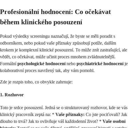
Profesionální hodnocení: Co očekávat
během klinického posouzení
Pokud výsledky screeningu naznačují, že byste se měli poradit s
odborníkem, nebo pokud vaše příznaky způsobují potíže, dalším
krokem je komplexní klinické posouzení. To může znít zastrašující, ale
vědět, co očekávat, může učinit proces mnohem zvládnutelnější.
Formální
psychologické hodnocení
nebo
psychiatrické hodnocení
je
kolaborativní proces navržený tak, aby vám pomohl.
Zde je rozpis toho, co obvykle zahrnuje:
1. Rozhovor
Toto je srdce posouzení. Jedná se o strukturovaný rozhovor, kde se vás
klinický pracovník zeptá na: *
Vaše příznaky:
Co jste pociťovali? Jak
dlouho to trvá? Jak to ovlivňuje váš každodenní život? *
Vaše osobní