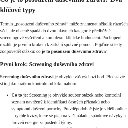
klíčové typy
Termín „posouzení duševního zdraví“ může znamenat několik různých
věcí, ale obecně spadá do dvou hlavních kategorií: předběžné
screeningové vyšetření a komplexní klinické hodnocení. Pochopení
rozdílu je prvním krokem k získání správné pomoci. Pojďme si tedy
zodpovědět otázku:
co je to posouzení duševního zdraví
?
První krok: Screening duševního zdraví
Screening duševního zdraví
je obvykle váš výchozí bod. Představte
si to jako krátkou kontrolu od krku nahoru.
Co to je:
Screening je obvykle soubor otázek nebo kontrolní
seznam navržený k identifikaci časných příznaků nebo
symptomů duševní poruchy. Pravděpodobně jste je viděli online
– rychlé kvízy, které se ptají na vaši náladu, spánkové návyky a
úroveň energie za poslední týdny.