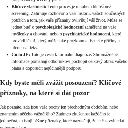
Klíčové vlastnosti:
Tento proces je mnohem hlubší než
screening. Zahrnuje rozhovor o vaší historii, vašich současných
potížích a tom, jak vaše příznaky ovlivňují váš život. Může se
jednat buď o
psychologické hodnocení
zaměřené na vaše
myšlenky a chování, nebo o
psychiatrické hodnocení
, které
provádí lékař, který může také prozkoumat fyzické příčiny a
předepsat léky.
Co to JE:
Toto je cesta k formální diagnóze. Shromážděné
informace pomáhají odborníkovi pochopit celkový obraz vašeho
blaha a doporučit nejúčinnější podporu.
Kdy byste měli zvážit posouzení? Klíčové
příznaky, na které si dát pozor
Jak poznáte, zda jsou vaše pocity jen přechodným obdobím, nebo
znamením něčeho vážnějšího? Zatímco zkušenost každého je
jedinečná, existují běžné příznaky, které naznačují, že je čas vyhledat
odborný názor.