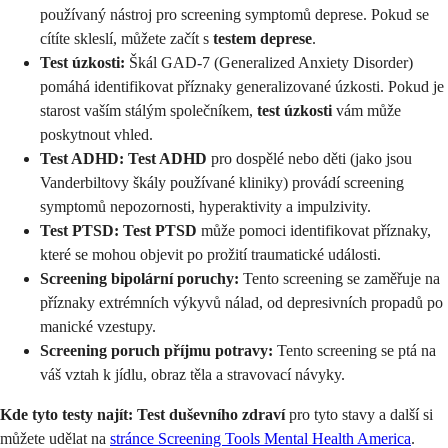
používaný nástroj pro screening symptomů deprese. Pokud se
cítíte skleslí, můžete začít s
testem deprese
.
Test úzkosti:
Škál GAD-7 (Generalized Anxiety Disorder)
pomáhá identifikovat příznaky generalizované úzkosti. Pokud je
starost vaším stálým společníkem,
test úzkosti
vám může
poskytnout vhled.
Test ADHD:
Test ADHD
pro dospělé nebo děti (jako jsou
Vanderbiltovy škály používané kliniky) provádí screening
symptomů nepozornosti, hyperaktivity a impulzivity.
Test PTSD:
Test PTSD
může pomoci identifikovat příznaky,
které se mohou objevit po prožití traumatické události.
Screening bipolární poruchy:
Tento screening se zaměřuje na
příznaky extrémních výkyvů nálad, od depresivních propadů po
manické vzestupy.
Screening poruch příjmu potravy:
Tento screening se ptá na
váš vztah k jídlu, obraz těla a stravovací návyky.
Kde tyto testy najít:
Test duševního zdraví
pro tyto stavy a další si
můžete udělat na
stránce Screening Tools Mental Health America
.