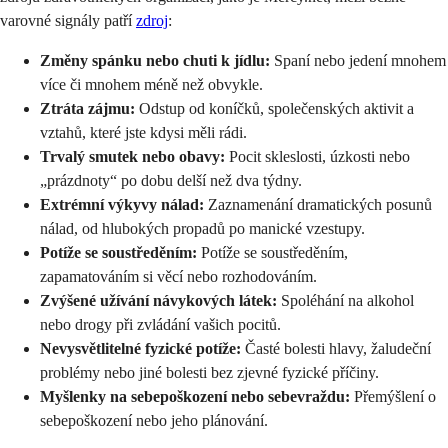
varovné signály patří
zdroj
:
Změny spánku nebo chuti k jídlu:
Spaní nebo jedení mnohem
více či mnohem méně než obvykle.
Ztráta zájmu:
Odstup od koníčků, společenských aktivit a
vztahů, které jste kdysi měli rádi.
Trvalý smutek nebo obavy:
Pocit skleslosti, úzkosti nebo
„prázdnoty“ po dobu delší než dva týdny.
Extrémní výkyvy nálad:
Zaznamenání dramatických posunů
nálad, od hlubokých propadů po manické vzestupy.
Potíže se soustředěním:
Potíže se soustředěním,
zapamatováním si věcí nebo rozhodováním.
Zvýšené užívání návykových látek:
Spoléhání na alkohol
nebo drogy při zvládání vašich pocitů.
Nevysvětlitelné fyzické potíže:
Časté bolesti hlavy, žaludeční
problémy nebo jiné bolesti bez zjevné fyzické příčiny.
Myšlenky na sebepoškození nebo sebevraždu:
Přemýšlení o
sebepoškození nebo jeho plánování.