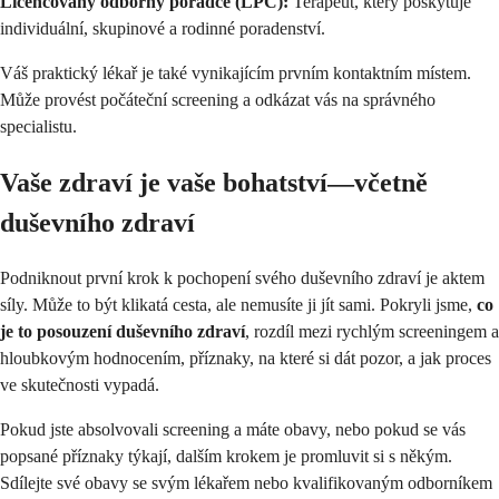
Licencovaný odborný poradce (LPC):
Terapeut, který poskytuje
individuální, skupinové a rodinné poradenství.
Váš praktický lékař je také vynikajícím prvním kontaktním místem.
Může provést počáteční screening a odkázat vás na správného
specialistu.
Vaše zdraví je vaše bohatství—včetně
duševního zdraví
Podniknout první krok k pochopení svého duševního zdraví je aktem
síly. Může to být klikatá cesta, ale nemusíte ji jít sami. Pokryli jsme,
co
je to posouzení duševního zdraví
, rozdíl mezi rychlým screeningem a
hloubkovým hodnocením, příznaky, na které si dát pozor, a jak proces
ve skutečnosti vypadá.
Pokud jste absolvovali screening a máte obavy, nebo pokud se vás
popsané příznaky týkají, dalším krokem je promluvit si s někým.
Sdílejte své obavy se svým lékařem nebo kvalifikovaným odborníkem