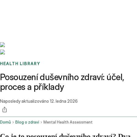
Benchmarks
Stories
FAQ
Sign up / Log in
HEALTH LIBRARY
Posouzení duševního zdraví: účel,
proces a příklady
Naposledy aktualizováno
12. ledna 2026
Domů
Blog o zdraví
Mental Health Assessment
Co je to posouzení duševního zdraví? Dva