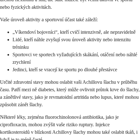
nebo fyzických aktivitách.
Vaše úroveň aktivity a sportovní účast také záleží:
„Víkendoví bojovníci“, kteří cvičí intenzivně, ale nepravidelně
Lidé, kteří náhle zvyšují svou úroveň aktivity nebo intenzitu
tréninku
Sportovci ve sportech vyžadujících skákání, otáčení nebo náhlé
zrychlení
Jedinci, kteří se vracejí ke sportu po dlouhé přestávce
Určité zdravotní stavy mohou oslabit vaši Achillovu šlachu v průběhu
času. Patří mezi ně diabetes, který může ovlivnit průtok krve do šlachy,
a zánětlivé stavy, jako je revmatoidní artritida nebo lupus, které mohou
způsobit zánět šlachy.
Některé léky, zejména fluorochinolonová antibiotika, jako je
ciprofloxacin, mohou zvýšit vaše riziko ruptury. Injekce
kortikosteroidů v blízkosti Achillovy šlachy mohou také oslabit tkáň, i
když je to méně časté.