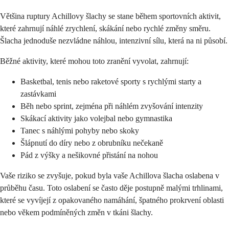
Většina ruptury Achillovy šlachy se stane během sportovních aktivit,
které zahrnují náhlé zrychlení, skákání nebo rychlé změny směru.
Šlacha jednoduše nezvládne náhlou, intenzivní sílu, která na ni působí.
Běžné aktivity, které mohou toto zranění vyvolat, zahrnují:
Basketbal, tenis nebo raketové sporty s rychlými starty a
zastávkami
Běh nebo sprint, zejména při náhlém zvyšování intenzity
Skákací aktivity jako volejbal nebo gymnastika
Tanec s náhlými pohyby nebo skoky
Šlápnutí do díry nebo z obrubníku nečekaně
Pád z výšky a nešikovné přistání na nohou
Vaše riziko se zvyšuje, pokud byla vaše Achillova šlacha oslabena v
průběhu času. Toto oslabení se často děje postupně malými trhlinami,
které se vyvíjejí z opakovaného namáhání, špatného prokrvení oblasti
nebo věkem podmíněných změn v tkáni šlachy.