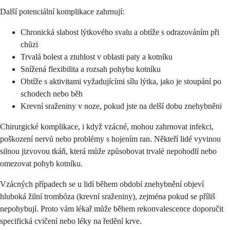
Další potenciální komplikace zahrnují:
Chronická slabost lýtkového svalu a obtíže s odrazováním při
chůzi
Trvalá bolest a ztuhlost v oblasti paty a kotníku
Snížená flexibilita a rozsah pohybu kotníku
Obtíže s aktivitami vyžadujícími sílu lýtka, jako je stoupání po
schodech nebo běh
Krevní sraženiny v noze, pokud jste na delší dobu znehybněni
Chirurgické komplikace, i když vzácné, mohou zahrnovat infekci,
poškození nervů nebo problémy s hojením ran. Někteří lidé vyvinou
silnou jizvovou tkáň, která může způsobovat trvalé nepohodlí nebo
omezovat pohyb kotníku.
Vzácných případech se u lidí během období znehybnění objeví
hluboká žilní trombóza (krevní sraženiny), zejména pokud se příliš
nepohybují. Proto vám lékař může během rekonvalescence doporučit
specifická cvičení nebo léky na ředění krve.