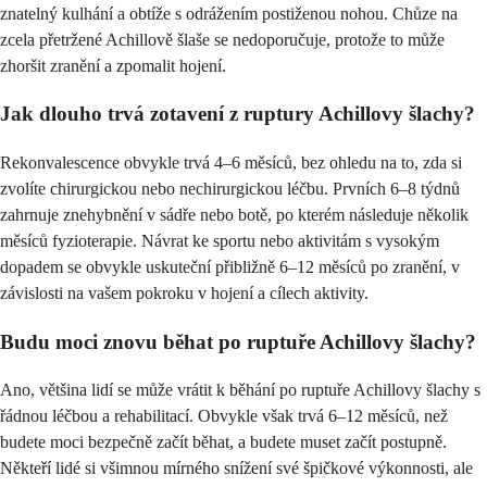
znatelný kulhání a obtíže s odrážením postiženou nohou. Chůze na
zcela přetržené Achillově šlaše se nedoporučuje, protože to může
zhoršit zranění a zpomalit hojení.
Jak dlouho trvá zotavení z ruptury Achillovy šlachy?
Rekonvalescence obvykle trvá 4–6 měsíců, bez ohledu na to, zda si
zvolíte chirurgickou nebo nechirurgickou léčbu. Prvních 6–8 týdnů
zahrnuje znehybnění v sádře nebo botě, po kterém následuje několik
měsíců fyzioterapie. Návrat ke sportu nebo aktivitám s vysokým
dopadem se obvykle uskuteční přibližně 6–12 měsíců po zranění, v
závislosti na vašem pokroku v hojení a cílech aktivity.
Budu moci znovu běhat po ruptuře Achillovy šlachy?
Ano, většina lidí se může vrátit k běhání po ruptuře Achillovy šlachy s
řádnou léčbou a rehabilitací. Obvykle však trvá 6–12 měsíců, než
budete moci bezpečně začít běhat, a budete muset začít postupně.
Někteří lidé si všimnou mírného snížení své špičkové výkonnosti, ale