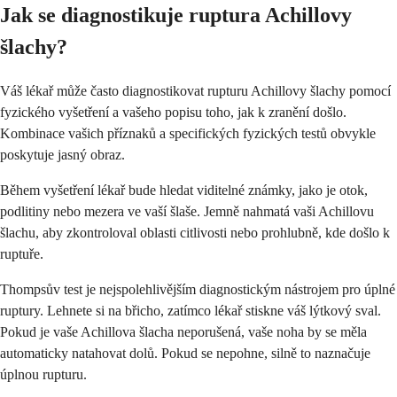
Jak se diagnostikuje ruptura Achillovy
šlachy?
Váš lékař může často diagnostikovat rupturu Achillovy šlachy pomocí
fyzického vyšetření a vašeho popisu toho, jak k zranění došlo.
Kombinace vašich příznaků a specifických fyzických testů obvykle
poskytuje jasný obraz.
Během vyšetření lékař bude hledat viditelné známky, jako je otok,
podlitiny nebo mezera ve vaší šlaše. Jemně nahmatá vaši Achillovu
šlachu, aby zkontroloval oblasti citlivosti nebo prohlubně, kde došlo k
ruptuře.
Thompsův test je nejspolehlivějším diagnostickým nástrojem pro úplné
ruptury. Lehnete si na břicho, zatímco lékař stiskne váš lýtkový sval.
Pokud je vaše Achillova šlacha neporušená, vaše noha by se měla
automaticky natahovat dolů. Pokud se nepohne, silně to naznačuje
úplnou rupturu.