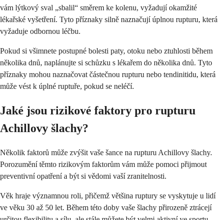
vám lýtkový sval „sbalil“ směrem ke kolenu, vyžadují okamžité
lékařské vyšetření. Tyto příznaky silně naznačují úplnou rupturu, která
vyžaduje odbornou léčbu.
Pokud si všimnete postupné bolesti paty, otoku nebo ztuhlosti během
několika dnů, naplánujte si schůzku s lékařem do několika dnů. Tyto
příznaky mohou naznačovat částečnou rupturu nebo tendinitidu, která
může vést k úplné ruptuře, pokud se neléčí.
Jaké jsou rizikové faktory pro rupturu
Achillovy šlachy?
Několik faktorů může zvýšit vaše šance na rupturu Achillovy šlachy.
Porozumění těmto rizikovým faktorům vám může pomoci přijmout
preventivní opatření a být si vědomi vaší zranitelnosti.
Věk hraje významnou roli, přičemž většina ruptury se vyskytuje u lidí
ve věku 30 až 50 let. Během této doby vaše šlachy přirozeně ztrácejí
určitou flexibilitu a sílu, ale stále můžete být velmi aktivní ve sportu