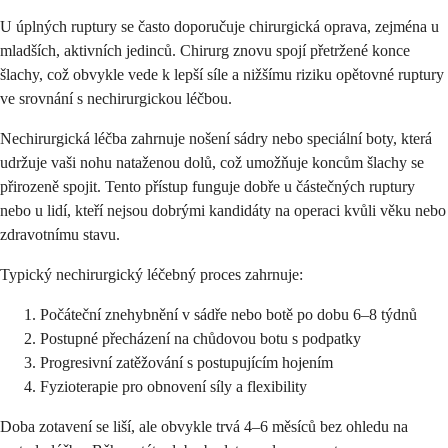
U úplných ruptury se často doporučuje chirurgická oprava, zejména u
mladších, aktivních jedinců. Chirurg znovu spojí přetržené konce
šlachy, což obvykle vede k lepší síle a nižšímu riziku opětovné ruptury
ve srovnání s nechirurgickou léčbou.
Nechirurgická léčba zahrnuje nošení sádry nebo speciální boty, která
udržuje vaši nohu nataženou dolů, což umožňuje koncům šlachy se
přirozeně spojit. Tento přístup funguje dobře u částečných ruptury
nebo u lidí, kteří nejsou dobrými kandidáty na operaci kvůli věku nebo
zdravotnímu stavu.
Typický nechirurgický léčebný proces zahrnuje:
Počáteční znehybnění v sádře nebo botě po dobu 6–8 týdnů
Postupné přecházení na chůdovou botu s podpatky
Progresivní zatěžování s postupujícím hojením
Fyzioterapie pro obnovení síly a flexibility
Doba zotavení se liší, ale obvykle trvá 4–6 měsíců bez ohledu na