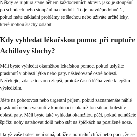
Někdy se ruptura stane během každodenních aktivit, jako je stoupání
po schodech nebo stoupání na chodník. To je pravděpodobnější,
pokud máte základní problémy se šlachou nebo užíváte určité léky,
které mohou šlachy oslabit.
Kdy vyhledat lékařskou pomoc při ruptuře
Achillovy šlachy?
Měli byste vyhledat okamžitou lékařskou pomoc, pokud uslyšíte
prasknutí v oblasti lýtka nebo paty, následované ostré bolestí.
Nečekejte, zda se to samo zlepší, protože časná léčba vede k lepším
výsledkům.
Jděte na pohotovost nebo urgentní příjem, pokud zaznamenáte náhlé
prasknutí nebo cvaknutí v kombinaci s okamžitou silnou bolestí v
oblasti paty. Měli byste také vyhledat okamžitou péči, pokud nemůžete
špičku nohy natahovat dolů nebo stát na špičkách na postižené noze.
I když vaše bolest není silná, obtíže s normální chůzí nebo pocit, že se