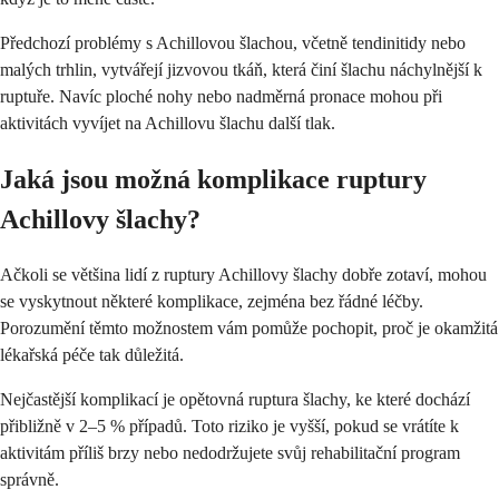
Předchozí problémy s Achillovou šlachou, včetně tendinitidy nebo
malých trhlin, vytvářejí jizvovou tkáň, která činí šlachu náchylnější k
ruptuře. Navíc ploché nohy nebo nadměrná pronace mohou při
aktivitách vyvíjet na Achillovu šlachu další tlak.
Jaká jsou možná komplikace ruptury
Achillovy šlachy?
Ačkoli se většina lidí z ruptury Achillovy šlachy dobře zotaví, mohou
se vyskytnout některé komplikace, zejména bez řádné léčby.
Porozumění těmto možnostem vám pomůže pochopit, proč je okamžitá
lékařská péče tak důležitá.
Nejčastější komplikací je opětovná ruptura šlachy, ke které dochází
přibližně v 2–5 % případů. Toto riziko je vyšší, pokud se vrátíte k
aktivitám příliš brzy nebo nedodržujete svůj rehabilitační program
správně.