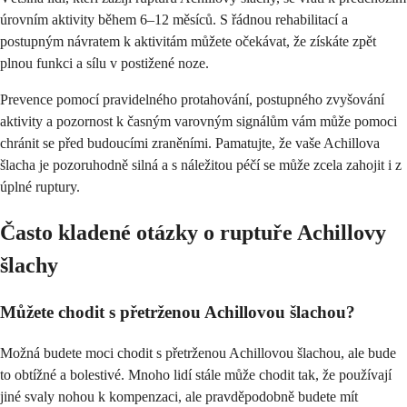
úrovním aktivity během 6–12 měsíců. S řádnou rehabilitací a
postupným návratem k aktivitám můžete očekávat, že získáte zpět
plnou funkci a sílu v postižené noze.
Prevence pomocí pravidelného protahování, postupného zvyšování
aktivity a pozornost k časným varovným signálům vám může pomoci
chránit se před budoucími zraněními. Pamatujte, že vaše Achillova
šlacha je pozoruhodně silná a s náležitou péčí se může zcela zahojit i z
úplné ruptury.
Často kladené otázky o ruptuře Achillovy
šlachy
Můžete chodit s přetrženou Achillovou šlachou?
Možná budete moci chodit s přetrženou Achillovou šlachou, ale bude
to obtížné a bolestivé. Mnoho lidí stále může chodit tak, že používají
jiné svaly nohou k kompenzaci, ale pravděpodobně budete mít