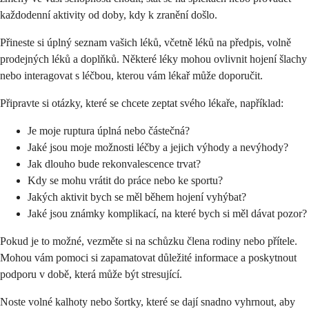
každodenní aktivity od doby, kdy k zranění došlo.
Přineste si úplný seznam vašich léků, včetně léků na předpis, volně
prodejných léků a doplňků. Některé léky mohou ovlivnit hojení šlachy
nebo interagovat s léčbou, kterou vám lékař může doporučit.
Připravte si otázky, které se chcete zeptat svého lékaře, například:
Je moje ruptura úplná nebo částečná?
Jaké jsou moje možnosti léčby a jejich výhody a nevýhody?
Jak dlouho bude rekonvalescence trvat?
Kdy se mohu vrátit do práce nebo ke sportu?
Jakých aktivit bych se měl během hojení vyhýbat?
Jaké jsou známky komplikací, na které bych si měl dávat pozor?
Pokud je to možné, vezměte si na schůzku člena rodiny nebo přítele.
Mohou vám pomoci si zapamatovat důležité informace a poskytnout
podporu v době, která může být stresující.
Noste volné kalhoty nebo šortky, které se dají snadno vyhrnout, aby