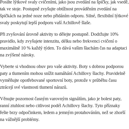
Posilte lýtkové svaly cvičeními, jako jsou zvedání na špičky, jak vsedě,
tak ve stoje. Postupně zvyšujte obtížnost prováděním zvedání na
špičkách na jedné noze nebo přidáním odporu. Silné, flexibilní lýtkové
svaly poskytují lepší podporu vaší Achillově šlaše.
Při zvyšování úrovně aktivity to dělejte postupně. Dodržujte 10%
pravidlo, kdy zvyšujete intenzitu, délku nebo frekvenci cvičení o
maximálně 10 % každý týden. To dává vašim šlachám čas na adaptaci
na zvýšené nároky.
Vyberte si vhodnou obuv pro vaše aktivity. Boty s dobrou podporou
paty a tlumením mohou snížit namáhání Achillovy šlachy. Pravidelně
vyměňujte opotřebované sportovní boty, protože v průběhu času
ztrácejí své vlastnosti tlumení nárazů.
Věnujte pozornost časným varovným signálům, jako je bolest paty,
ranní ztuhlost nebo citlivost podél Achillovy šlachy. Tyto příznaky
řešte brzy odpočinkem, ledem a jemným protahováním, než se zhorší
na vážnější problémy.