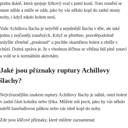
pruhu tkáně, která spojuje lýtkový sval s patní kostí. Toto zranění se
stane náhle a může se zdát, jako by vás někdo kopl do zadní strany
nohy, i když nikdo kolem není.
Vaše Achillova šlacha je největší a nejsilnější šlacha v těle, ale také
jedna z nejčastěji zraněných. Když se přetrhne, pravděpodobně
uslyšíte zřetelné „prasknutí“ a pocítíte okamžitou bolest a obtíže s
chůzí. Dobrá zpráva je, že s vhodnou léčbou se většina lidí plně zotaví
a vrátí se k normálním aktivitám.
Jaké jsou příznaky ruptury Achillovy
šlachy?
Nejvýraznějším znakem ruptury Achillovy šlachy je náhlá, ostrá bolest
v zadní části kotníku nebo lýtka. Můžete mít pocit, jako by vás někdo
udeřil baseballovou pálkou nebo vás silně kopl do nohy.
Zde jsou klíčové příznaky, které můžete zaznamenat: