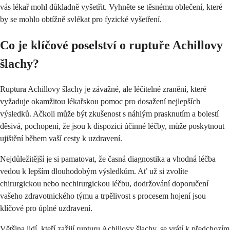
vás lékař mohl důkladně vyšetřit. Vyhněte se těsnému oblečení, které
by se mohlo obtížně svlékat pro fyzické vyšetření.
Co je klíčové poselství o ruptuře Achillovy
šlachy?
Ruptura Achillovy šlachy je závažné, ale léčitelné zranění, které
vyžaduje okamžitou lékařskou pomoc pro dosažení nejlepších
výsledků. Ačkoli může být zkušenost s náhlým prasknutím a bolestí
děsivá, pochopení, že jsou k dispozici účinné léčby, může poskytnout
ujištění během vaší cesty k uzdravení.
Nejdůležitější je si pamatovat, že časná diagnostika a vhodná léčba
vedou k lepším dlouhodobým výsledkům. Ať už si zvolíte
chirurgickou nebo nechirurgickou léčbu, dodržování doporučení
vašeho zdravotnického týmu a trpělivost s procesem hojení jsou
klíčové pro úplné uzdravení.
Většina lidí, kteří zažijí rupturu Achillovy šlachy, se vrátí k předchozím