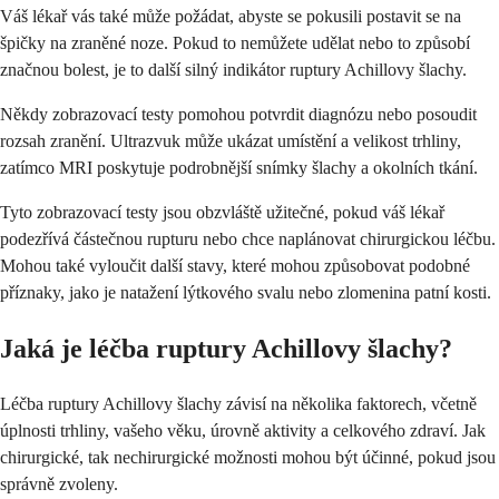
Váš lékař vás také může požádat, abyste se pokusili postavit se na
špičky na zraněné noze. Pokud to nemůžete udělat nebo to způsobí
značnou bolest, je to další silný indikátor ruptury Achillovy šlachy.
Někdy zobrazovací testy pomohou potvrdit diagnózu nebo posoudit
rozsah zranění. Ultrazvuk může ukázat umístění a velikost trhliny,
zatímco MRI poskytuje podrobnější snímky šlachy a okolních tkání.
Tyto zobrazovací testy jsou obzvláště užitečné, pokud váš lékař
podezřívá částečnou rupturu nebo chce naplánovat chirurgickou léčbu.
Mohou také vyloučit další stavy, které mohou způsobovat podobné
příznaky, jako je natažení lýtkového svalu nebo zlomenina patní kosti.
Jaká je léčba ruptury Achillovy šlachy?
Léčba ruptury Achillovy šlachy závisí na několika faktorech, včetně
úplnosti trhliny, vašeho věku, úrovně aktivity a celkového zdraví. Jak
chirurgické, tak nechirurgické možnosti mohou být účinné, pokud jsou
správně zvoleny.