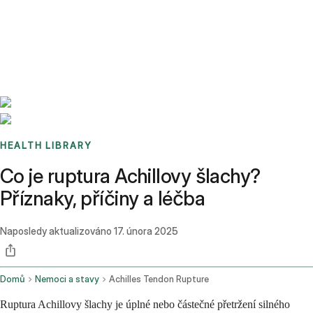
Benchmarks
Stories
FAQ
Sign up / Log in
HEALTH LIBRARY
Co je ruptura Achillovy šlachy?
Příznaky, příčiny a léčba
Naposledy aktualizováno
17. února 2025
Domů
Nemoci a stavy
Achilles Tendon Rupture
Ruptura Achillovy šlachy je úplné nebo částečné přetržení silného