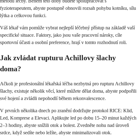
metodu léčby. Během této doby budete spolupracovat s
fyzioterapeutem, abyste postupně obnovili rozsah pohybu kotníku, sílu
lýtka a celkovou funkci.
Váš lékař vám pomůže vybrat nejlepší léčebný přístup na základě vaší
specifické situace. Faktory, jako jsou vaše pracovní nároky, cíle
sportovní účasti a osobní preference, hrají v tomto rozhodnutí roli.
Jak zvládat rupturu Achillovy šlachy
doma?
Ačkoli je profesionální lékařská léčba nezbytná pro rupturu Achillovy
šlachy, existuje několik věcí, které můžete dělat doma, abyste podpořili
své hojení a zvládli nepohodlí během rekonvalescence.
V prvních několika dnech po zranění dodržujte protokol RICE: Klid,
Led, Komprese a Elevaci. Aplikujte led po dobu 15–20 minut každých
2–3 hodiny, abyste snížili otok a bolest. Zvedněte nohu nad úroveň
srdce, když sedíte nebo ležíte, abyste minimalizovali otok.