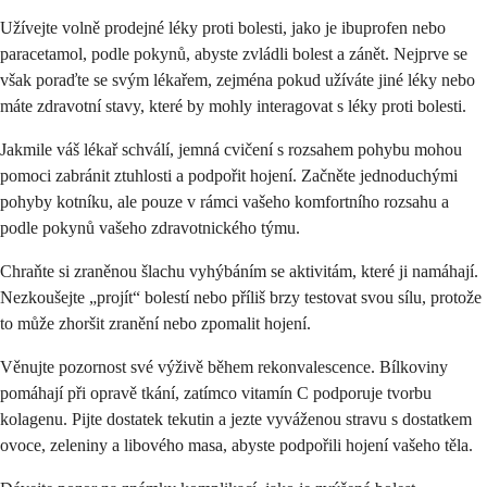
Užívejte volně prodejné léky proti bolesti, jako je ibuprofen nebo
paracetamol, podle pokynů, abyste zvládli bolest a zánět. Nejprve se
však poraďte se svým lékařem, zejména pokud užíváte jiné léky nebo
máte zdravotní stavy, které by mohly interagovat s léky proti bolesti.
Jakmile váš lékař schválí, jemná cvičení s rozsahem pohybu mohou
pomoci zabránit ztuhlosti a podpořit hojení. Začněte jednoduchými
pohyby kotníku, ale pouze v rámci vašeho komfortního rozsahu a
podle pokynů vašeho zdravotnického týmu.
Chraňte si zraněnou šlachu vyhýbáním se aktivitám, které ji namáhají.
Nezkoušejte „projít“ bolestí nebo příliš brzy testovat svou sílu, protože
to může zhoršit zranění nebo zpomalit hojení.
Věnujte pozornost své výživě během rekonvalescence. Bílkoviny
pomáhají při opravě tkání, zatímco vitamín C podporuje tvorbu
kolagenu. Pijte dostatek tekutin a jezte vyváženou stravu s dostatkem
ovoce, zeleniny a libového masa, abyste podpořili hojení vašeho těla.