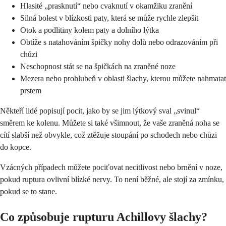
Hlasité „prasknutí“ nebo cvaknutí v okamžiku zranění
Silná bolest v blízkosti paty, která se může rychle zlepšit
Otok a podlitiny kolem paty a dolního lýtka
Obtíže s natahováním špičky nohy dolů nebo odrazováním při
chůzi
Neschopnost stát se na špičkách na zraněné noze
Mezera nebo prohlubeň v oblasti šlachy, kterou můžete nahmatat
prstem
Někteří lidé popisují pocit, jako by se jim lýtkový sval „svinul“
směrem ke kolenu. Můžete si také všimnout, že vaše zraněná noha se
cítí slabší než obvykle, což ztěžuje stoupání po schodech nebo chůzi
do kopce.
Vzácných případech můžete pociťovat necitlivost nebo brnění v noze,
pokud ruptura ovlivní blízké nervy. To není běžné, ale stojí za zmínku,
pokud se to stane.
Co způsobuje rupturu Achillovy šlachy?