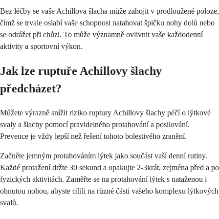
Bez léčby se vaše Achillova šlacha může zahojit v prodloužené poloze,
čímž se trvale oslabí vaše schopnost natahovat špičku nohy dolů nebo
se odrážet při chůzi. To může významně ovlivnit vaše každodenní
aktivity a sportovní výkon.
Jak lze ruptuře Achillovy šlachy
předcházet?
Můžete výrazně snížit riziko ruptury Achillovy šlachy péčí o lýtkové
svaly a šlachy pomocí pravidelného protahování a posilování.
Prevence je vždy lepší než řešení tohoto bolestivého zranění.
Začněte jemným protahováním lýtek jako součást vaší denní rutiny.
Každé protažení držte 30 sekund a opakujte 2-3krát, zejména před a po
fyzických aktivitách. Zaměřte se na protahování lýtek s nataženou i
ohnutou nohou, abyste cílili na různé části vašeho komplexu lýtkových
svalů.