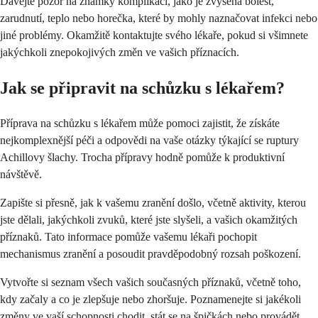
Dávejte pozor na známky komplikací, jako je zvýšená bolest,
zarudnutí, teplo nebo horečka, které by mohly naznačovat infekci nebo
jiné problémy. Okamžitě kontaktujte svého lékaře, pokud si všimnete
jakýchkoli znepokojivých změn ve vašich příznacích.
Jak se připravit na schůzku s lékařem?
Příprava na schůzku s lékařem může pomoci zajistit, že získáte
nejkomplexnější péči a odpovědi na vaše otázky týkající se ruptury
Achillovy šlachy. Trocha přípravy hodně pomůže k produktivní
návštěvě.
Zapište si přesně, jak k vašemu zranění došlo, včetně aktivity, kterou
jste dělali, jakýchkoli zvuků, které jste slyšeli, a vašich okamžitých
příznaků. Tato informace pomůže vašemu lékaři pochopit
mechanismus zranění a posoudit pravděpodobný rozsah poškození.
Vytvořte si seznam všech vašich současných příznaků, včetně toho,
kdy začaly a co je zlepšuje nebo zhoršuje. Poznamenejte si jakékoli
změny ve vaší schopnosti chodit, stát se na špičkách nebo provádět