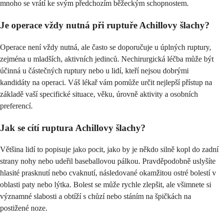
mnoho se vrátí ke svým předchozím běžeckým schopnostem.
Je operace vždy nutná při ruptuře Achillovy šlachy?
Operace není vždy nutná, ale často se doporučuje u úplných ruptury,
zejména u mladších, aktivních jedinců. Nechirurgická léčba může být
účinná u částečných ruptury nebo u lidí, kteří nejsou dobrými
kandidáty na operaci. Váš lékař vám pomůže určit nejlepší přístup na
základě vaší specifické situace, věku, úrovně aktivity a osobních
preferencí.
Jak se cítí ruptura Achillovy šlachy?
Většina lidí to popisuje jako pocit, jako by je někdo silně kopl do zadní
strany nohy nebo udeřil baseballovou pálkou. Pravděpodobně uslyšíte
hlasité prasknutí nebo cvaknutí, následované okamžitou ostré bolestí v
oblasti paty nebo lýtka. Bolest se může rychle zlepšit, ale všimnete si
významné slabosti a obtíží s chůzí nebo stáním na špičkách na
postižené noze.