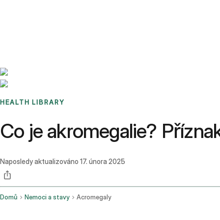
Benchmarks
Stories
FAQ
Sign up / Log in
HEALTH LIBRARY
Co je akromegalie? Příznaky
Naposledy aktualizováno
17. února 2025
Domů
Nemoci a stavy
Acromegaly