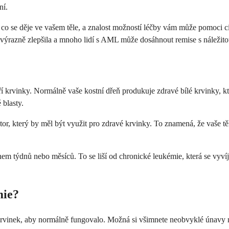
ní.
o se děje ve vašem těle, a znalost možností léčby vám může pomoci cíti
e výrazně zlepšila a mnoho lidí s AML může dosáhnout remise s náležito
ří krvinky. Normálně vaše kostní dřeň produkuje zdravé bílé krvinky, k
 blasty.
tor, který by měl být využit pro zdravé krvinky. To znamená, že vaše t
em týdnů nebo měsíců. To se liší od chronické leukémie, která se vyv
mie?
krvinek, aby normálně fungovalo. Možná si všimnete neobvyklé únavy n