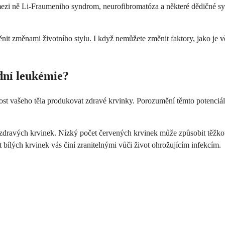
mezi ně Li-Fraumeniho syndrom, neurofibromatóza a některé dědičné s
měnit změnami životního stylu. I když nemůžete změnit faktory, jako je 
dní leukémie?
st vašeho těla produkovat zdravé krvinky. Porozumění těmto potenci
 zdravých krvinek. Nízký počet červených krvinek může způsobit těžkou
 bílých krvinek vás činí zranitelnými vůči život ohrožujícím infekcím.