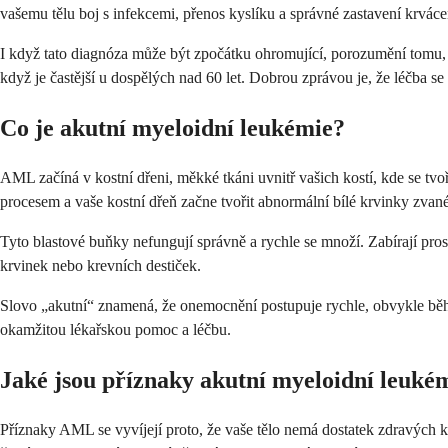
vašemu tělu boj s infekcemi, přenos kyslíku a správné zastavení krváce
I když tato diagnóza může být zpočátku ohromující, porozumění tomu, c
když je častější u dospělých nad 60 let. Dobrou zprávou je, že léčba s
Co je akutní myeloidní leukémie?
AML začíná v kostní dřeni, měkké tkáni uvnitř vašich kostí, kde se tvo
procesem a vaše kostní dřeň začne tvořit abnormální bílé krvinky zvané
Tyto blastové buňky nefungují správně a rychle se množí. Zabírají pros
krvinek nebo krevních destiček.
Slovo „akutní“ znamená, že onemocnění postupuje rychle, obvykle běh
okamžitou lékařskou pomoc a léčbu.
Jaké jsou příznaky akutní myeloidní leuké
Příznaky AML se vyvíjejí proto, že vaše tělo nemá dostatek zdravých 