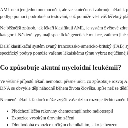
AML není jen jedno onemocnění, ale ve skutečnosti zahrnuje několik po
podtyp pomocí podrobného testování, což pomůže vést váš léčebný plá
Nejběžnější způsob, jak lékaři klasifikují AML, je systém Světové z
kategorií. Některé typy mají specifické genetické mutace, zatímco jin
Další klasifikační systém zvaný francouzsko-americko-britský (FAB)
specifický podtyp pomůže vašemu lékařskému týmu vybrat nejúčinnější l
Co způsobuje akutní myeloidní leukémii?
Ve většině případů lékaři nemohou přesně určit, co způsobuje rozvo
DNA se obvykle dějí náhodně během života člověka, spíše než se dědí
Nicméně několik faktorů může zvýšit vaše riziko rozvoje těchto změ
Předchozí léčba rakoviny chemoterapií nebo radioterapií
Expozice vysokým úrovním záření
Dlouhodobá expozice určitým chemikáliím, jako je benzen