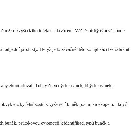
 čímž se zvýší riziko infekce a krvácení. Váš lékařský tým vás bude
odpadní produkty. I když je to závažné, této komplikaci lze zabránit
 aby zkontroloval hladiny červených krvinek, bílých krvinek a
, obvykle z kyčelní kosti, k vyšetření buněk pod mikroskopem. I když
h buněk, průtokovou cytometrii k identifikaci typů buněk a