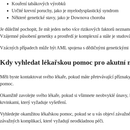
Kouření tabákových výrobků
Určité krevní poruchy, jako je myelodysplastický syndrom
Některé genetické stavy, jako je Downova choroba
Je důležité pochopit, že mít jeden nebo více rizikových faktorů nezna
Vzájemné působení genetiky a prostředí je komplexní a stále je studo
Vzácných případech může být AML spojena s dědičnými genetickými s
Kdy vyhledat lékařskou pomoc pro akutní 
Měli byste kontaktovat svého lékaře, pokud máte přetrvávající příznak
pomoc.
Okamžitě zavolejte svého lékaře, pokud si všimnete neobvyklé únavy, 
krvinkami, který vyžaduje vyšetření.
Vyhledejte okamžitou lékařskou pomoc, pokud se u vás objeví závažné p
závažných komplikací, které vyžadují neodkladnou péči.