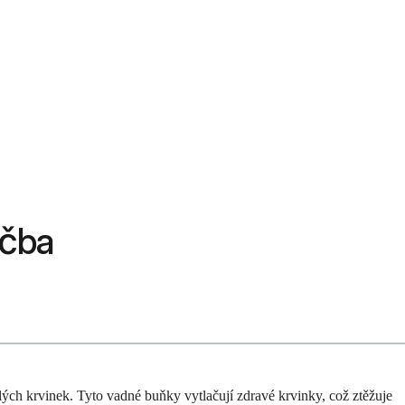
éčba
lých krvinek. Tyto vadné buňky vytlačují zdravé krvinky, což ztěžuje