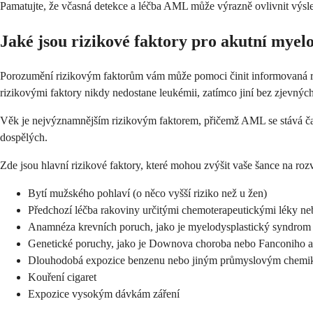
Pamatujte, že včasná detekce a léčba AML může výrazně ovlivnit výsledk
Jaké jsou rizikové faktory pro akutní myel
Porozumění rizikovým faktorům vám může pomoci činit informovaná rozh
rizikovými faktory nikdy nedostane leukémii, zatímco jiní bez zjevných
Věk je nejvýznamnějším rizikovým faktorem, přičemž AML se stává čas
dospělých.
Zde jsou hlavní rizikové faktory, které mohou zvýšit vaše šance na ro
Bytí mužského pohlaví (o něco vyšší riziko než u žen)
Předchozí léčba rakoviny určitými chemoterapeutickými léky n
Anamnéza krevních poruch, jako je myelodysplastický syndrom
Genetické poruchy, jako je Downova choroba nebo Fanconiho 
Dlouhodobá expozice benzenu nebo jiným průmyslovým chemik
Kouření cigaret
Expozice vysokým dávkám záření