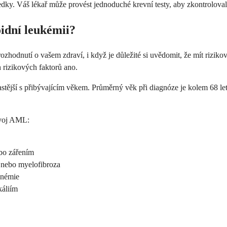
y. Váš lékař může provést jednoduché krevní testy, aby zkontroloval poč
oidní leukémii?
odnutí o vašem zdraví, i když je důležité si uvědomit, že mít riziko
 rizikových faktorů ano.
tější s přibývajícím věkem. Průměrný věk při diagnóze je kolem 68 le
zvoj AML:
ebo zářením
 nebo myelofibroza
anémie
áliím