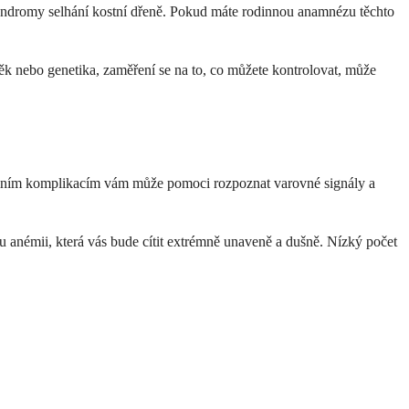
yndromy selhání kostní dřeně. Pokud máte rodinnou anamnézu těchto
věk nebo genetika, zaměření se na to, co můžete kontrolovat, může
álním komplikacím vám může pomoci rozpoznat varovné signály a
 anémii, která vás bude cítit extrémně unaveně a dušně. Nízký počet