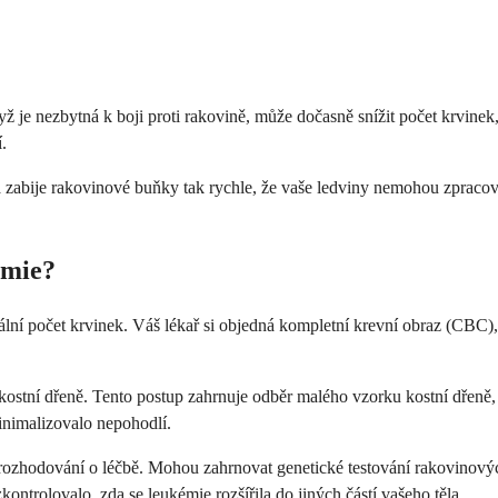
 je nezbytná k boji proti rakovině, může dočasně snížit počet krvinek,
.
abije rakovinové buňky tak rychle, že vaše ledviny nemohou zpracovat 
émie?
lní počet krvinek. Váš lékař si objedná kompletní krevní obraz (CBC),
i kostní dřeně. Tento postup zahrnuje odběr malého vzorku kostní dřeně
minimalizovalo nepohodlí.
rozhodování o léčbě. Mohou zahrnovat genetické testování rakovinovýc
kontrolovalo, zda se leukémie rozšířila do jiných částí vašeho těla.