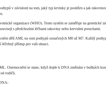
dtypů v závislosti na tom, jaký typ krvinky je postižen a jak rakovin
n.
dravotnické organizace (WHO). Tento systém se zaměřuje na genetické
é souvisejí s předchozími léčbami rakoviny nebo krevními poruchami.
 systém dělí AML na osm podtypů označených M0 až M7. Každý podtyp p
éčebný přístup pro vaši situaci.
j AML. Onemocnění se stane, když dojde k DNA změnám v buňkách kostn
 od rodičů.
n DNA: