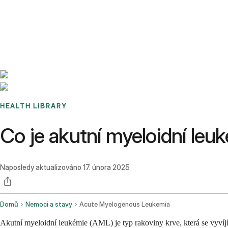
Benchmarks
Stories
FAQ
Sign up / Log in
HEALTH LIBRARY
Co je akutní myeloidní leuk
Naposledy aktualizováno
17. února 2025
Domů
Nemoci a stavy
Acute Myelogenous Leukemia
Akutní myeloidní leukémie (AML) je typ rakoviny krve, která se vyvíjí