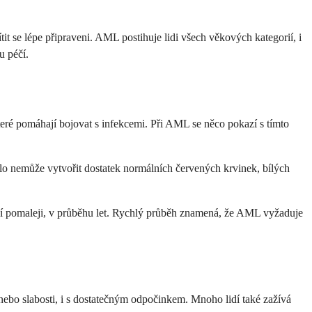
t se lépe připraveni. AML postihuje lidi všech věkových kategorií, i
u péčí.
teré pomáhají bojovat s infekcemi. Při AML se něco pokazí s tímto
ělo nemůže vytvořit dostatek normálních červených krvinek, bílých
íjí pomaleji, v průběhu let. Rychlý průběh znamená, že AML vyžaduje
ebo slabosti, i s dostatečným odpočinkem. Mnoho lidí také zažívá