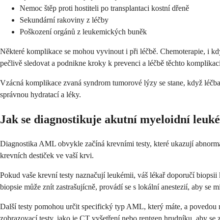
Nemoc štěp proti hostiteli po transplantaci kostní dřeně
Sekundární rakoviny z léčby
Poškození orgánů z leukemických buněk
Některé komplikace se mohou vyvinout i při léčbě. Chemoterapie, i když
pečlivě sledovat a podnikne kroky k prevenci a léčbě těchto komplikací
Vzácná komplikace zvaná syndrom tumorové lýzy se stane, když léčba z
správnou hydratací a léky.
Jak se diagnostikuje akutní myeloidní leuk
Diagnostika AML obvykle začíná krevními testy, které ukazují abnormá
krevních destiček ve vaší krvi.
Pokud vaše krevní testy naznačují leukémii, váš lékař doporučí biopsi
biopsie může znít zastrašujícně, provádí se s lokální anestezií, aby se 
Další testy pomohou určit specifický typ AML, který máte, a povedou 
zobrazovací testy, jako je CT vyšetření nebo rentgen hrudníku, aby se z