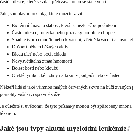
časté infekce, které se zdají přetrvávat nebo se stále vrací.
Zde jsou hlavní příznaky, které můžete zažít:
Extrémní únava a slabost, která se nezlepší odpočinkem
Časté infekce, horečka nebo příznaky podobné chřipce
Snadné tvorba modřin nebo krvácení, včetně krvácení z nosu neb
Dušnost během běžných aktivit
Bledá pleť nebo pocit chladu
Nevysvětlitelná ztráta hmotnosti
Bolest kostí nebo kloubů
Oteklé lymfatické uzliny na krku, v podpaží nebo v tříslech
Někteří lidé si také všimnou malých červených skvrn na kůži zvaných pe
pomohly vaší krvi správně srážet.
Je důležité si uvědomit, že tyto příznaky mohou být způsobeny mnoha 
lékařem.
Jaké jsou typy akutní myeloidní leukémie?