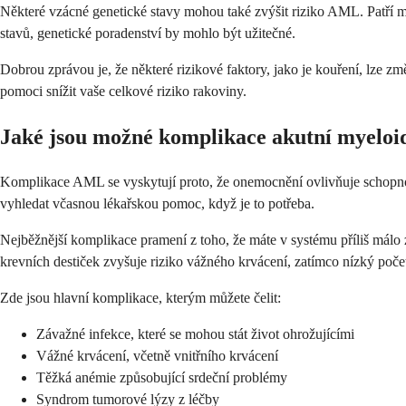
Některé vzácné genetické stavy mohou také zvýšit riziko AML. Patří 
stavů, genetické poradenství by mohlo být užitečné.
Dobrou zprávou je, že některé rizikové faktory, jako je kouření, lze z
pomoci snížit vaše celkové riziko rakoviny.
Jaké jsou možné komplikace akutní myeloi
Komplikace AML se vyskytují proto, že onemocnění ovlivňuje schopno
vyhledat včasnou lékařskou pomoc, když je to potřeba.
Nejběžnější komplikace pramení z toho, že máte v systému příliš málo
krevních destiček zvyšuje riziko vážného krvácení, zatímco nízký počet
Zde jsou hlavní komplikace, kterým můžete čelit:
Závažné infekce, které se mohou stát život ohrožujícími
Vážné krvácení, včetně vnitřního krvácení
Těžká anémie způsobující srdeční problémy
Syndrom tumorové lýzy z léčby