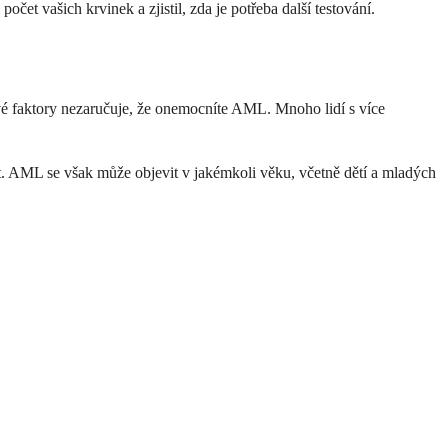
et vašich krvinek a zjistil, zda je potřeba další testování.
vé faktory nezaručuje, že onemocníte AML. Mnoho lidí s více
t. AML se však může objevit v jakémkoli věku, včetně dětí a mladých