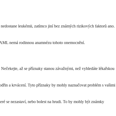
 nedostane leukémii, zatímco jiní bez známých rizikových faktorů ano.
í s AML nemá rodinnou anamnézu tohoto onemocnění.
. Nečekejte, až se příznaky stanou závažnými, než vyhledáte lékařskou
odřin a krvácení. Tyto příznaky by mohly naznačovat problém s vašimi
teré se nezastaví, nebo bolest na hrudi. To by mohly být známky