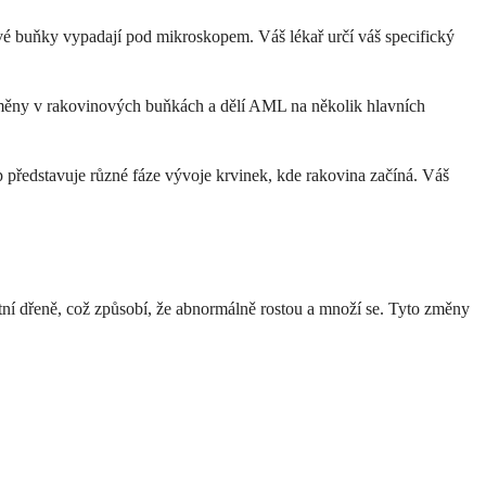
ové buňky vypadají pod mikroskopem. Váš lékař určí váš specifický
 změny v rakovinových buňkách a dělí AML na několik hlavních
ředstavuje různé fáze vývoje krvinek, kde rakovina začíná. Váš
í dřeně, což způsobí, že abnormálně rostou a množí se. Tyto změny