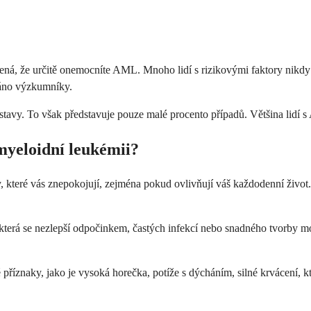
mená, že určitě onemocníte AML. Mnoho lidí s rizikovými faktory nikdy
váno výzkumníky.
tavy. To však představuje pouze malé procento případů. Většina lid
myeloidní leukémii?
y, které vás znepokojují, zejména pokud ovlivňují váš každodenní život
která se nezlepší odpočinkem, častých infekcí nebo snadného tvorby m
říznaky, jako je vysoká horečka, potíže s dýcháním, silné krvácení, k