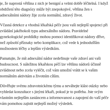
je, že naprostá většina z nich je benigní a velmi dobře léčitelná. I když
obdržení této diagnózy může být znepokojivé, většina žen s
adnexálními nádory žije zcela normální, zdravý život.
Včasná detekce a vhodná lékařská péče jsou vaši nejlepší spojenci při
zvládání jakéhokoli typu adnexálního nádoru. Pravidelné
gynekologické prohlídky mohou pomoci identifikovat nádory dříve,
než způsobí příznaky nebo komplikace, což vede k jednodušším
možnostem léčby a lepším výsledkům.
Pamatujte, že mít adnexální nádor nedefinuje vaše zdraví ani vaši
budoucnost. S náležitou lékařskou péčí lze většinu nádorů účinně
zvládnout nebo zcela vyléčit, což vám umožní vrátit se k vašim
normálním aktivitám a životním cílům.
Důvěřujte svému zdravotnickému týmu a neváhejte klást otázky nebo
vyhledat konzultace s jinými lékaři, pokud je to potřeba. Jste svým
vlastním nejlepším zastáncem a informovanost a zapojení do vaší péče
vám pomohou zajistit nejlepší možný výsledek.