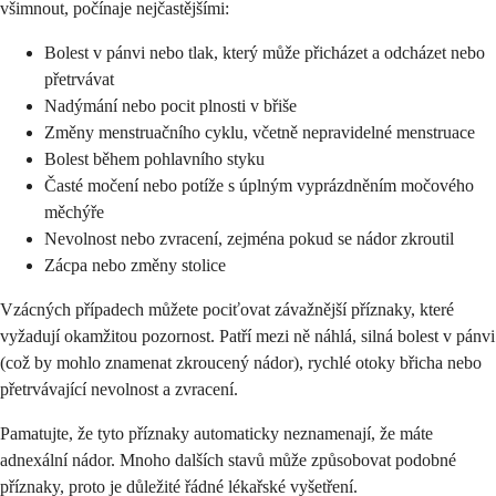
všimnout, počínaje nejčastějšími:
Bolest v pánvi nebo tlak, který může přicházet a odcházet nebo
přetrvávat
Nadýmání nebo pocit plnosti v břiše
Změny menstruačního cyklu, včetně nepravidelné menstruace
Bolest během pohlavního styku
Časté močení nebo potíže s úplným vyprázdněním močového
měchýře
Nevolnost nebo zvracení, zejména pokud se nádor zkroutil
Zácpa nebo změny stolice
Vzácných případech můžete pociťovat závažnější příznaky, které
vyžadují okamžitou pozornost. Patří mezi ně náhlá, silná bolest v pánvi
(což by mohlo znamenat zkroucený nádor), rychlé otoky břicha nebo
přetrvávající nevolnost a zvracení.
Pamatujte, že tyto příznaky automaticky neznamenají, že máte
adnexální nádor. Mnoho dalších stavů může způsobovat podobné
příznaky, proto je důležité řádné lékařské vyšetření.