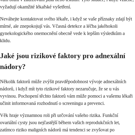
vyžadují okamžité lékařské vyšetření.
Neváhejte kontaktovat svého lékaře, i když se vaše příznaky zdají být
mírné, ale znepokojují vás. Včasná detekce a léčba jakéhokoli
gynekologického onemocnění obecně vede k lepším výsledkům a
klidu.
Jaké jsou rizikové faktory pro adnexální
nádory?
Několik faktorů může zvýšit pravděpodobnost vývoje adnexálních
nádorů, i když mít tyto rizikové faktory nezaručuje, že se u vás
vyvinou. Pochopení těchto faktorů vám může pomoci a vašemu lékaři
učinit informovaná rozhodnutí o screeningu a prevenci.
Věk hraje významnou roli při určování vašeho rizika. Funkční
ovariální cysty jsou nejčastější během vašich reprodukčních let,
zatímco riziko maligních nádorů má tendenci se zvyšovat po