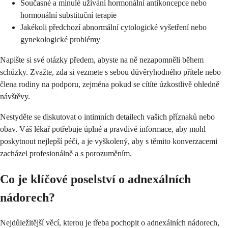
Současné a minulé užívání hormonální antikoncepce nebo
hormonální substituční terapie
Jakékoli předchozí abnormální cytologické vyšetření nebo
gynekologické problémy
Napište si své otázky předem, abyste na ně nezapomněli během
schůzky. Zvažte, zda si vezmete s sebou důvěryhodného přítele nebo
člena rodiny na podporu, zejména pokud se cítíte úzkostlivě ohledně
návštěvy.
Nestyděte se diskutovat o intimních detailech vašich příznaků nebo
obav. Váš lékař potřebuje úplné a pravdivé informace, aby mohl
poskytnout nejlepší péči, a je vyškolený, aby s těmito konverzacemi
zacházel profesionálně a s porozuměním.
Co je klíčové poselství o adnexálních
nádorech?
Nejdůležitější věcí, kterou je třeba pochopit o adnexálních nádorech,