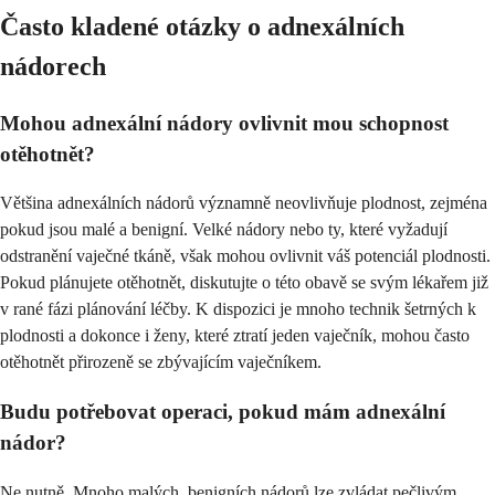
Často kladené otázky o adnexálních
nádorech
Mohou adnexální nádory ovlivnit mou schopnost
otěhotnět?
Většina adnexálních nádorů významně neovlivňuje plodnost, zejména
pokud jsou malé a benigní. Velké nádory nebo ty, které vyžadují
odstranění vaječné tkáně, však mohou ovlivnit váš potenciál plodnosti.
Pokud plánujete otěhotnět, diskutujte o této obavě se svým lékařem již
v rané fázi plánování léčby. K dispozici je mnoho technik šetrných k
plodnosti a dokonce i ženy, které ztratí jeden vaječník, mohou často
otěhotnět přirozeně se zbývajícím vaječníkem.
Budu potřebovat operaci, pokud mám adnexální
nádor?
Ne nutně. Mnoho malých, benigních nádorů lze zvládat pečlivým