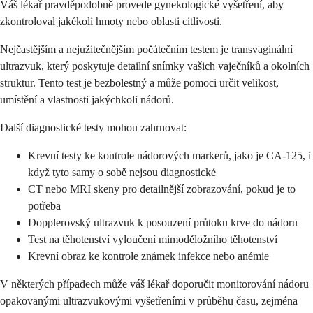
Váš lékař pravděpodobně provede gynekologické vyšetření, aby
zkontroloval jakékoli hmoty nebo oblasti citlivosti.
Nejčastějším a nejužitečnějším počátečním testem je transvaginální
ultrazvuk, který poskytuje detailní snímky vašich vaječníků a okolních
struktur. Tento test je bezbolestný a může pomoci určit velikost,
umístění a vlastnosti jakýchkoli nádorů.
Další diagnostické testy mohou zahrnovat:
Krevní testy ke kontrole nádorových markerů, jako je CA-125, i
když tyto samy o sobě nejsou diagnostické
CT nebo MRI skeny pro detailnější zobrazování, pokud je to
potřeba
Dopplerovský ultrazvuk k posouzení průtoku krve do nádoru
Test na těhotenství vyloučení mimoděložního těhotenství
Krevní obraz ke kontrole známek infekce nebo anémie
V některých případech může váš lékař doporučit monitorování nádoru
opakovanými ultrazvukovými vyšetřeními v průběhu času, zejména