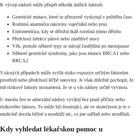
K vývoji nádorů může přispět několik dalších faktorů:
Genetické mutace, které se přirozeně vyskytují v průběhu času
Rodinná anamnéza rakoviny vaječníků nebo prsu
Endometrióza, kdy se děložní tkáň rozrůstá mimo dělohu
Předchozí infekce pánve nebo zánětlivé stavy
Věk, protože některé typy se stávají častějšími po menopauze
Některé genetické syndromy, jako jsou mutace BRCA1 nebo
BRCA2
Vzácných případech může zvýšit riziko expozice určitým faktorům
prostředí nebo předchozí léčbě rakoviny. Je však důležité pochopit, že
mít rizikové faktory neznamená, že se u vás nádory určitě vyvinou.
U mnoha žen se adnexální nádory vyvíjejí bez jasné příčiny nebo
rizikového faktoru. To může být frustrující, ale ve skutečnosti je to v
medicíně docela běžné a neodráží nic, co jste udělali nebo neudělali.
Kdy vyhledat lékařskou pomoc u