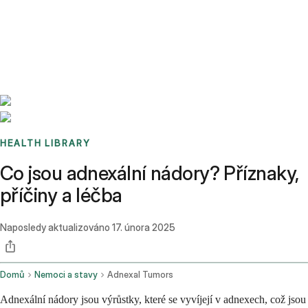
Benchmarks
Stories
FAQ
Sign up / Log in
HEALTH LIBRARY
Co jsou adnexální nádory? Příznaky,
příčiny a léčba
Naposledy aktualizováno
17. února 2025
Domů
Nemoci a stavy
Adnexal Tumors
Adnexální nádory jsou výrůstky, které se vyvíjejí v adnexech, což jsou