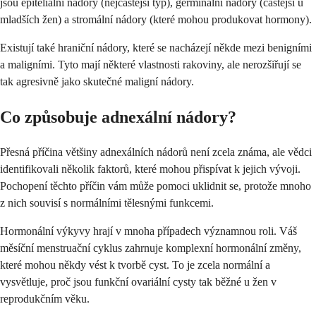
jsou epiteliální nádory (nejčastější typ), germinální nádory (častější u
mladších žen) a stromální nádory (které mohou produkovat hormony).
Existují také hraniční nádory, které se nacházejí někde mezi benigními
a maligními. Tyto mají některé vlastnosti rakoviny, ale nerozšiřují se
tak agresivně jako skutečné maligní nádory.
Co způsobuje adnexální nádory?
Přesná příčina většiny adnexálních nádorů není zcela známa, ale vědci
identifikovali několik faktorů, které mohou přispívat k jejich vývoji.
Pochopení těchto příčin vám může pomoci uklidnit se, protože mnoho
z nich souvisí s normálními tělesnými funkcemi.
Hormonální výkyvy hrají v mnoha případech významnou roli. Váš
měsíční menstruační cyklus zahrnuje komplexní hormonální změny,
které mohou někdy vést k tvorbě cyst. To je zcela normální a
vysvětluje, proč jsou funkční ovariální cysty tak běžné u žen v
reprodukčním věku.