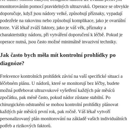
monitorováním pomocí pravidelných ultrazvuků. Operace se obvykle
doporučuje, když jsou nádory velké, způsobují příznaky, vypadají
podezřele na rakovinu nebo způsobují komplikace, jako je ovariální
torze. Váš lékař zváží faktory, jako je váš věk, příznaky a
charakteristiky nádoru, při vytváření doporučení k léčbě. Pokud je
operace nutná, jsou často možné minimálně invazivní techniky.
Jak často bych měla mít kontrolní prohlídky po
diagnóze?
Frekvence kontrolních prohlídek závisí na vaší specifické situaci a
léčebném plánu. U nádorů, které se monitorují bez léčby, budete
možná potřebovat ultrazvukové vyšetření každých pár měsíců
zpočátku, pak méně často, pokud nádor zůstane stabilní. Po
chirurgickém odstranění se mohou kontrolní prohlídky plánovat
každých pár měsíců první rok, pak ročně. Váš lékař vytvoří
personalizovaný plán monitorování na základě vašich individuálních
potřeb a rizikových faktorů.