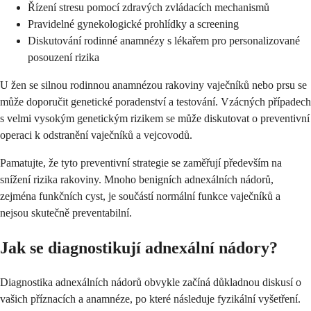
Řízení stresu pomocí zdravých zvládacích mechanismů
Pravidelné gynekologické prohlídky a screening
Diskutování rodinné anamnézy s lékařem pro personalizované
posouzení rizika
U žen se silnou rodinnou anamnézou rakoviny vaječníků nebo prsu se
může doporučit genetické poradenství a testování. Vzácných případech
s velmi vysokým genetickým rizikem se může diskutovat o preventivní
operaci k odstranění vaječníků a vejcovodů.
Pamatujte, že tyto preventivní strategie se zaměřují především na
snížení rizika rakoviny. Mnoho benigních adnexálních nádorů,
zejména funkčních cyst, je součástí normální funkce vaječníků a
nejsou skutečně preventabilní.
Jak se diagnostikují adnexální nádory?
Diagnostika adnexálních nádorů obvykle začíná důkladnou diskusí o
vašich příznacích a anamnéze, po které následuje fyzikální vyšetření.