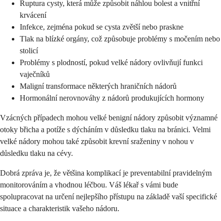
Ruptura cysty, která může způsobit náhlou bolest a vnitřní
krvácení
Infekce, zejména pokud se cysta zvětší nebo praskne
Tlak na blízké orgány, což způsobuje problémy s močením nebo
stolicí
Problémy s plodností, pokud velké nádory ovlivňují funkci
vaječníků
Maligní transformace některých hraničních nádorů
Hormonální nerovnováhy z nádorů produkujících hormony
Vzácných případech mohou velké benigní nádory způsobit významné
otoky břicha a potíže s dýcháním v důsledku tlaku na bránici. Velmi
velké nádory mohou také způsobit krevní sraženiny v nohou v
důsledku tlaku na cévy.
Dobrá zpráva je, že většina komplikací je preventabilní pravidelným
monitorováním a vhodnou léčbou. Váš lékař s vámi bude
spolupracovat na určení nejlepšího přístupu na základě vaší specifické
situace a charakteristik vašeho nádoru.