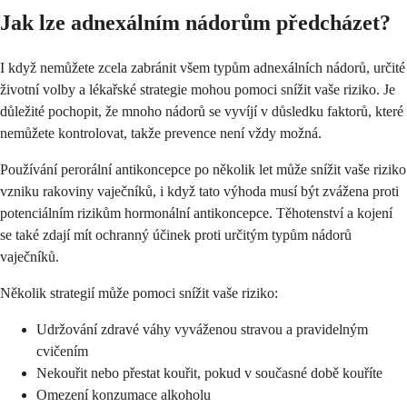
Jak lze adnexálním nádorům předcházet?
I když nemůžete zcela zabránit všem typům adnexálních nádorů, určité
životní volby a lékařské strategie mohou pomoci snížit vaše riziko. Je
důležité pochopit, že mnoho nádorů se vyvíjí v důsledku faktorů, které
nemůžete kontrolovat, takže prevence není vždy možná.
Používání perorální antikoncepce po několik let může snížit vaše riziko
vzniku rakoviny vaječníků, i když tato výhoda musí být zvážena proti
potenciálním rizikům hormonální antikoncepce. Těhotenství a kojení
se také zdají mít ochranný účinek proti určitým typům nádorů
vaječníků.
Několik strategií může pomoci snížit vaše riziko:
Udržování zdravé váhy vyváženou stravou a pravidelným
cvičením
Nekouřit nebo přestat kouřit, pokud v současné době kouříte
Omezení konzumace alkoholu