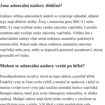
Jsou adnexální nádory dědičné?
Zatímco většina adnexálních nádorů se vyskytuje náhodně, některé
typy mají dědičné složky. Ženy s mutacemi genu BRCA1 nebo
BRCA2 mají zvýšené riziko vzniku rakoviny vaječníků. Lynchův
syndrom také zvyšuje riziko rakoviny vaječníků. Většina žen s
adnexálními nádory však nemá rodinnou anamnézu podobných
onemocnění. Pokud máte silnou rodinnou anamnézu rakoviny
vaječníků nebo prsu, může se doporučit genetické poradenství, abyste
posoudili své riziko.
Mohou se adnexální nádory vrátit po léčbě?
Pravděpodobnost recidivy závisí na typu nádoru a použité léčbě.
Funkční cysty se často zcela vyřeší a nemusí se opakovat, i když se
mohou vyvíjet nové cysty jako součást normální funkce vaječníků.
Benigní nádory, které jsou zcela chirurgicky odstraněny, se zřídka
opakují. Maligní nádory mají různé riziko recidivy v závislosti na
specifickém typu a stádiu. Váš lékař s vámi prodiskutuje vaše