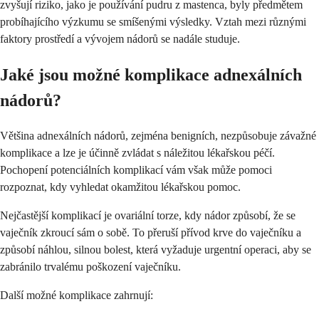
zvyšují riziko, jako je používání pudru z mastenca, byly předmětem
probíhajícího výzkumu se smíšenými výsledky. Vztah mezi různými
faktory prostředí a vývojem nádorů se nadále studuje.
Jaké jsou možné komplikace adnexálních
nádorů?
Většina adnexálních nádorů, zejména benigních, nezpůsobuje závažné
komplikace a lze je účinně zvládat s náležitou lékařskou péčí.
Pochopení potenciálních komplikací vám však může pomoci
rozpoznat, kdy vyhledat okamžitou lékařskou pomoc.
Nejčastější komplikací je ovariální torze, kdy nádor způsobí, že se
vaječník zkroucí sám o sobě. To přeruší přívod krve do vaječníku a
způsobí náhlou, silnou bolest, která vyžaduje urgentní operaci, aby se
zabránilo trvalému poškození vaječníku.
Další možné komplikace zahrnují: