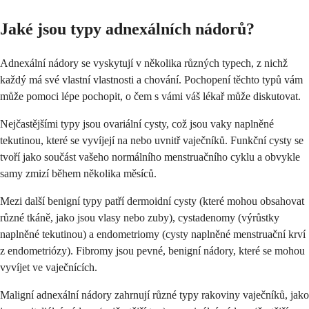
Jaké jsou typy adnexálních nádorů?
Adnexální nádory se vyskytují v několika různých typech, z nichž
každý má své vlastní vlastnosti a chování. Pochopení těchto typů vám
může pomoci lépe pochopit, o čem s vámi váš lékař může diskutovat.
Nejčastějšími typy jsou ovariální cysty, což jsou vaky naplněné
tekutinou, které se vyvíjejí na nebo uvnitř vaječníků. Funkční cysty se
tvoří jako součást vašeho normálního menstruačního cyklu a obvykle
samy zmizí během několika měsíců.
Mezi další benigní typy patří dermoidní cysty (které mohou obsahovat
různé tkáně, jako jsou vlasy nebo zuby), cystadenomy (výrůstky
naplněné tekutinou) a endometriomy (cysty naplněné menstruační krví
z endometriózy). Fibromy jsou pevné, benigní nádory, které se mohou
vyvíjet ve vaječnících.
Maligní adnexální nádory zahrnují různé typy rakoviny vaječníků, jako