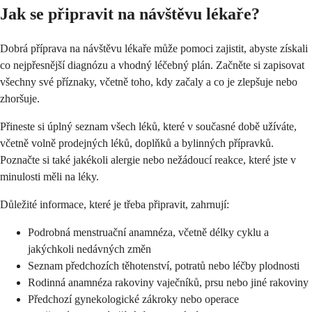
Jak se připravit na návštěvu lékaře?
Dobrá příprava na návštěvu lékaře může pomoci zajistit, abyste získali
co nejpřesnější diagnózu a vhodný léčebný plán. Začněte si zapisovat
všechny své příznaky, včetně toho, kdy začaly a co je zlepšuje nebo
zhoršuje.
Přineste si úplný seznam všech léků, které v současné době užíváte,
včetně volně prodejných léků, doplňků a bylinných přípravků.
Poznačte si také jakékoli alergie nebo nežádoucí reakce, které jste v
minulosti měli na léky.
Důležité informace, které je třeba připravit, zahrnují:
Podrobná menstruační anamnéza, včetně délky cyklu a
jakýchkoli nedávných změn
Seznam předchozích těhotenství, potratů nebo léčby plodnosti
Rodinná anamnéza rakoviny vaječníků, prsu nebo jiné rakoviny
Předchozí gynekologické zákroky nebo operace