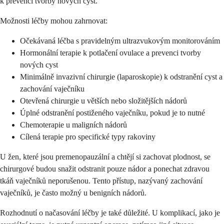
k prevenci tvorby nových cyst.
Možnosti léčby mohou zahrnovat:
Očekávaná léčba s pravidelným ultrazvukovým monitorováním
Hormonální terapie k potlačení ovulace a prevenci tvorby
nových cyst
Minimálně invazivní chirurgie (laparoskopie) k odstranění cyst a
zachování vaječníku
Otevřená chirurgie u větších nebo složitějších nádorů
Úplné odstranění postiženého vaječníku, pokud je to nutné
Chemoterapie u maligních nádorů
Cílená terapie pro specifické typy rakoviny
U žen, které jsou premenopauzální a chtějí si zachovat plodnost, se
chirurgové budou snažit odstranit pouze nádor a ponechat zdravou
tkáň vaječníků neporušenou. Tento přístup, nazývaný zachování
vaječníků, je často možný u benigních nádorů.
Rozhodnutí o načasování léčby je také důležité. U komplikací, jako je