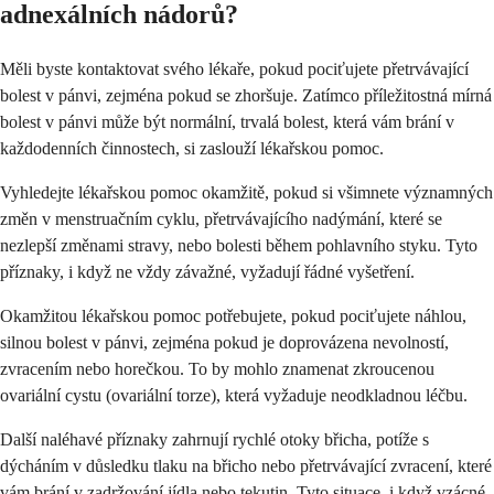
adnexálních nádorů?
Měli byste kontaktovat svého lékaře, pokud pociťujete přetrvávající
bolest v pánvi, zejména pokud se zhoršuje. Zatímco příležitostná mírná
bolest v pánvi může být normální, trvalá bolest, která vám brání v
každodenních činnostech, si zaslouží lékařskou pomoc.
Vyhledejte lékařskou pomoc okamžitě, pokud si všimnete významných
změn v menstruačním cyklu, přetrvávajícího nadýmání, které se
nezlepší změnami stravy, nebo bolesti během pohlavního styku. Tyto
příznaky, i když ne vždy závažné, vyžadují řádné vyšetření.
Okamžitou lékařskou pomoc potřebujete, pokud pociťujete náhlou,
silnou bolest v pánvi, zejména pokud je doprovázena nevolností,
zvracením nebo horečkou. To by mohlo znamenat zkroucenou
ovariální cystu (ovariální torze), která vyžaduje neodkladnou léčbu.
Další naléhavé příznaky zahrnují rychlé otoky břicha, potíže s
dýcháním v důsledku tlaku na břicho nebo přetrvávající zvracení, které
vám brání v zadržování jídla nebo tekutin. Tyto situace, i když vzácné,