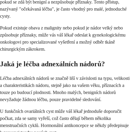
pokud se zdá být benigní a nezpůsobuje příznaky. Tento přístup,
nazývaný "očekávaná léčba", je často vhodný pro malé, jednoduché
cysty.
Pokud existuje obava z malignity nebo pokud je nádor velký nebo
způsobuje příznaky, může vás váš lékař odeslat k gynekologickému
onkologovi pro specializované vyšetření a možný odběr tkáně
chirurgickým zákrokem.
Jaká je léčba adnexálních nádorů?
Léčba adnexálních nádorů se značně liší v závislosti na typu, velikosti
a charakteristikách nádoru, stejně jako na vašem věku, příznacích a
touze po budoucí plodnosti. Mnoho malých, benigních nádorů
nevyžaduje žádnou léčbu, pouze pravidelné sledování.
U funkčních ovariálních cyst může váš lékař jednoduše doporučit
počkat, zda se samy vyřeší, což často dělají během několika
menstruačních cyklů. Hormonální antikoncepce se někdy předepisuje