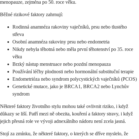
menopauze, zejména po 50. roce věku.
Běžné rizikové faktory zahrnují:
Rodinná anamnéza rakoviny vaječníků, prsu nebo tlustého
střeva
Osobní anamnéza rakoviny prsu nebo endometria
Nikdy nebyla těhotná nebo měla první těhotenství po 35. roce
věku
Brzký nástup menstruace nebo pozdní menopauza
Používání léčby plodnosti nebo hormonální substituční terapie
Endometrióza nebo syndrom polycystických vaječníků (PCOS)
Genetické mutace, jako je BRCA1, BRCA2 nebo Lynchův
syndrom
Některé faktory životního stylu mohou také ovlivnit riziko, i když
důkazy se liší. Patří mezi ně obezita, kouření a faktory stravy, i když
jejich přesná role ve vývoji adnexálního nádoru není zcela jasná.
Stojí za zmínku, že některé faktory, o kterých se dříve myslelo, že