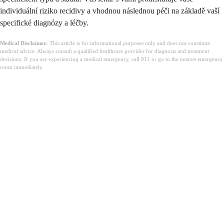
individuální riziko recidivy a vhodnou následnou péči na základě vaší
specifické diagnózy a léčby.
Medical Disclaimer:
This article is for informational purposes only and does not constitute
medical advice. Always consult a qualified healthcare provider for diagnosis and treatment
decisions. If you are experiencing a medical emergency, call 911 or go to the nearest emergency
room immediately.