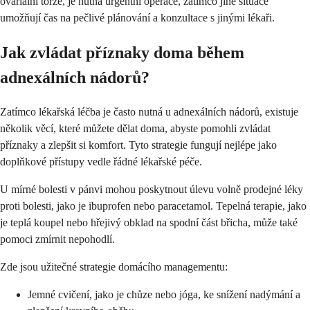
ovariální torze, je nutná urgentní operace, zatímco jiné situace
umožňují čas na pečlivé plánování a konzultace s jinými lékaři.
Jak zvládat příznaky doma během
adnexálních nádorů?
Zatímco lékařská léčba je často nutná u adnexálních nádorů, existuje
několik věcí, které můžete dělat doma, abyste pomohli zvládat
příznaky a zlepšit si komfort. Tyto strategie fungují nejlépe jako
doplňkové přístupy vedle řádné lékařské péče.
U mírné bolesti v pánvi mohou poskytnout úlevu volně prodejné léky
proti bolesti, jako je ibuprofen nebo paracetamol. Tepelná terapie, jako
je teplá koupel nebo hřejivý obklad na spodní část břicha, může také
pomoci zmírnit nepohodlí.
Zde jsou užitečné strategie domácího managementu:
Jemné cvičení, jako je chůze nebo jóga, ke snížení nadýmání a