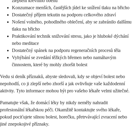
zlepšení krevního oběhu
Konzumace menších, častějších jídel ke snížení tlaku na břicho
Dostatečný příjem tekutin na podporu celkového zdraví
Nošení volného, pohodlného oblečení, aby se zabránilo dalšímu
tlaku na břicho
Praktikování technik snižování stresu, jako je hluboké dýchání
nebo meditace
Dostatečný spánek na podporu regeneračních procesů těla
Vyhýbání se zvedání těžkých břemen nebo namáhavým
činnostem, které by mohly zhoršit bolest
Vedu si deník příznaků, abyste sledovali, kdy se objeví bolest nebo
nepohodlí, co ji zlepší nebo zhorší a jak ovlivňuje vaše každodenní
aktivity. Tyto informace mohou být pro vašeho lékaře velmi užitečné.
Pamatujte však, že domácí léky by nikdy neměly nahradit
profesionální lékařskou péči. Okamžitě kontaktujte svého lékaře,
pokud pociťujete silnou bolest, horečku, přetrvávající zvracení nebo
jiné znepokojivé příznaky.