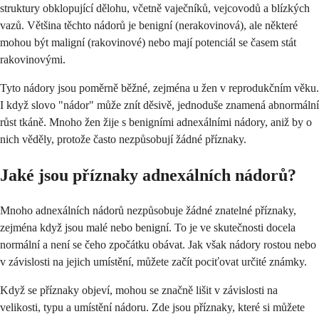
struktury obklopující dělohu, včetně vaječníků, vejcovodů a blízkých
vazů. Většina těchto nádorů je benigní (nerakovinová), ale některé
mohou být maligní (rakovinové) nebo mají potenciál se časem stát
rakovinovými.
Tyto nádory jsou poměrně běžné, zejména u žen v reprodukčním věku.
I když slovo "nádor" může znít děsivě, jednoduše znamená abnormální
růst tkáně. Mnoho žen žije s benigními adnexálními nádory, aniž by o
nich věděly, protože často nezpůsobují žádné příznaky.
Jaké jsou příznaky adnexálních nádorů?
Mnoho adnexálních nádorů nezpůsobuje žádné znatelné příznaky,
zejména když jsou malé nebo benigní. To je ve skutečnosti docela
normální a není se čeho zpočátku obávat. Jak však nádory rostou nebo
v závislosti na jejich umístění, můžete začít pociťovat určité známky.
Když se příznaky objeví, mohou se značně lišit v závislosti na
velikosti, typu a umístění nádoru. Zde jsou příznaky, které si můžete