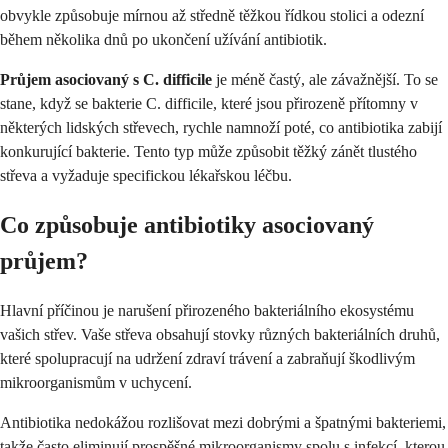
obvykle způsobuje mírnou až středně těžkou řídkou stolici a odezní
během několika dnů po ukončení užívání antibiotik.
Průjem asociovaný s C. difficile
je méně častý, ale závažnější. To se
stane, když se bakterie C. difficile, které jsou přirozeně přítomny v
některých lidských střevech, rychle namnoží poté, co antibiotika zabijí
konkurující bakterie. Tento typ může způsobit těžký zánět tlustého
střeva a vyžaduje specifickou lékařskou léčbu.
Co způsobuje antibiotiky asociovaný
průjem?
Hlavní příčinou je narušení přirozeného bakteriálního ekosystému
vašich střev. Vaše střeva obsahují stovky různých bakteriálních druhů,
které spolupracují na udržení zdraví trávení a zabraňují škodlivým
mikroorganismům v uchycení.
Antibiotika nedokážou rozlišovat mezi dobrými a špatnými bakteriemi,
takže často eliminují prospěšné mikroorganismy spolu s infekcí, kterou