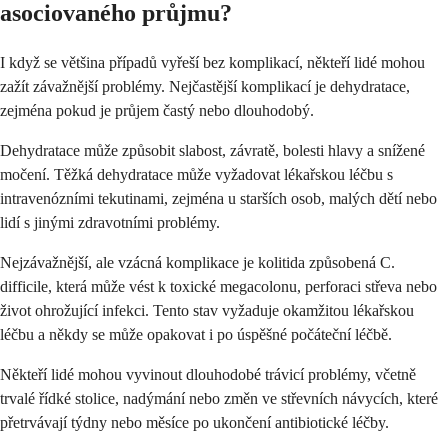
asociovaného průjmu?
I když se většina případů vyřeší bez komplikací, někteří lidé mohou
zažít závažnější problémy. Nejčastější komplikací je dehydratace,
zejména pokud je průjem častý nebo dlouhodobý.
Dehydratace může způsobit slabost, závratě, bolesti hlavy a snížené
močení. Těžká dehydratace může vyžadovat lékařskou léčbu s
intravenózními tekutinami, zejména u starších osob, malých dětí nebo
lidí s jinými zdravotními problémy.
Nejzávažnější, ale vzácná komplikace je kolitida způsobená C.
difficile, která může vést k toxické megacolonu, perforaci střeva nebo
život ohrožující infekci. Tento stav vyžaduje okamžitou lékařskou
léčbu a někdy se může opakovat i po úspěšné počáteční léčbě.
Někteří lidé mohou vyvinout dlouhodobé trávicí problémy, včetně
trvalé řídké stolice, nadýmání nebo změn ve střevních návycích, které
přetrvávají týdny nebo měsíce po ukončení antibiotické léčby.