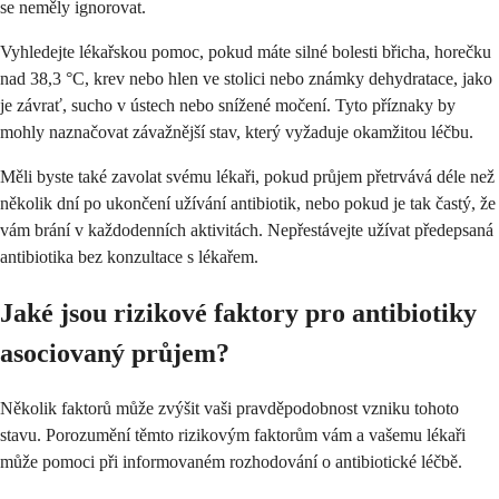
se neměly ignorovat.
Vyhledejte lékařskou pomoc, pokud máte silné bolesti břicha, horečku
nad 38,3 °C, krev nebo hlen ve stolici nebo známky dehydratace, jako
je závrať, sucho v ústech nebo snížené močení. Tyto příznaky by
mohly naznačovat závažnější stav, který vyžaduje okamžitou léčbu.
Měli byste také zavolat svému lékaři, pokud průjem přetrvává déle než
několik dní po ukončení užívání antibiotik, nebo pokud je tak častý, že
vám brání v každodenních aktivitách. Nepřestávejte užívat předepsaná
antibiotika bez konzultace s lékařem.
Jaké jsou rizikové faktory pro antibiotiky
asociovaný průjem?
Několik faktorů může zvýšit vaši pravděpodobnost vzniku tohoto
stavu. Porozumění těmto rizikovým faktorům vám a vašemu lékaři
může pomoci při informovaném rozhodování o antibiotické léčbě.