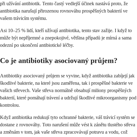
při užívání antibiotik. Tento častý vedlejší účinek nastává proto, že
antibiotika narušují přirozenou rovnováhu prospěšných bakterií ve
vašem trávicím systému.
Asi 10–25 % lidí, kteří užívají antibiotika, tento stav zažije. I když to
může být nepříjemné a znepokojivé, většina případů je mírná a sama
odezní po ukončení antibiotické léčby.
Co je antibiotiky asociovaný průjem?
Antibiotiky asociovaný průjem se vyvine, když antibiotika zabíjejí jak
škodlivé bakterie, na které jsou zaměřena, tak i prospěšné bakterie ve
vašich střevech. Vaše střeva normálně obsahují miliony prospěšných
bakterií, které pomáhají trávení a udržují škodlivé mikroorganismy pod
kontrolou.
Když antibiotika redukují tyto ochranné bakterie, váš trávicí systém se
dostane z rovnováhy. Toto narušení může vést k zánětu tlustého střeva
a změnám v tom, jak vaše střeva zpracovávají potravu a vodu, což