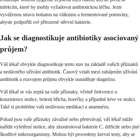
infekcím, které by mohly vyžadovat antibiotickou léčbu. Jezte
vyváženou stravu bohatou na vlákninu a fermentované potraviny,
abyste podpořili své přirozené střevní bakterie.
Jak se diagnostikuje antibiotiky asociovaný
průjem?
Váš lékař obvykle diagnostikuje tento stav na základě vašich příznaků
a nedávného užívání antibiotik. Časový vztah mezi zahájením užívání
antibiotik a rozvojem průjmu obvykle usnadňuje diagnózu.
Váš lékař se vás zeptá na vaše příznaky, včetně frekvence a
konzistence stolice, bolesti břicha, horečky a případné krve ve stolici.
Také si prohlédne vaši nedávnou medikaci a anamnézu.
Pokud jsou vaše příznaky závažné nebo přetrvávají, váš lékař může
nařídit vyšetření stolice, aby zkontroloval bakterie C. difficile nebo jiné
škodlivé mikroorganismy. Mohou být provedeny krevní testy, aby se