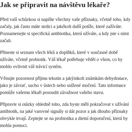
Jak se připravit na návštěvu lékaře?
Před vaší schůzkou si napište všechny vaše příznaky, včetně toho, kdy
začaly, jak často máte stolici a jakékoli další potíže, které zažíváte.
Poznamenejte si specifická antibiotika, která užíváte, a kdy jste s nimi
začali.
Přineste si seznam všech léků a doplňků, které v současné době
užíváte, včetně probiotik. Váš lékař potřebuje vědět o všem, co by
mohlo ovlivnit váš trávicí systém.
Věnujte pozornost příjmu tekutin a jakýmkoli známkám dehydratace,
jako je závrať, sucho v ústech nebo snížené močení. Tato informace
pomůže vašemu lékaři posoudit závažnost vašeho stavu.
Připravte si otázky ohledně toho, zda byste měli pokračovat v užívání
antibiotik, na jaké varovné signály si dát pozor a jak dlouho příznaky
obvykle trvají. Zeptejte se na probiotika a dietní doporučení, která by
mohla pomoci.