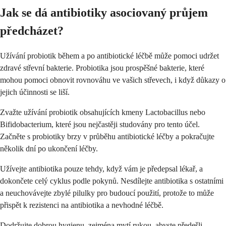
Jak se dá antibiotiky asociovaný průjem
předcházet?
Užívání probiotik během a po antibiotické léčbě může pomoci udržet
zdravé střevní bakterie. Probiotika jsou prospěšné bakterie, které
mohou pomoci obnovit rovnováhu ve vašich střevech, i když důkazy o
jejich účinnosti se liší.
Zvažte užívání probiotik obsahujících kmeny Lactobacillus nebo
Bifidobacterium, které jsou nejčastěji studovány pro tento účel.
Začněte s probiotiky brzy v průběhu antibiotické léčby a pokračujte
několik dní po ukončení léčby.
Užívejte antibiotika pouze tehdy, když vám je předepsal lékař, a
dokončete celý cyklus podle pokynů. Nesdílejte antibiotika s ostatními
a neuchovávejte zbylé pilulky pro budoucí použití, protože to může
přispět k rezistenci na antibiotika a nevhodné léčbě.
Dodržujte dobrou hygienu, zejména mytí rukou, abyste předešli