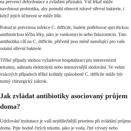
na prevenci dehydratace a zvládání příznaků. Váš lékař může
navrhnout probiotika, aby pomohl obnovit zdravé střevní bakterie, i
když jejich účinnost se může lišit.
Pokud je potvrzena infekce C. difficile, budete potřebovat specifickou
antibiotickou léčbu léky, jako je vankomycin nebo fidaxomicin. Tato
antibiotika cílí na C. difficile, přičemž jsou méně narušující pro vaše
ostatní střevní bakterie.
Těžké případy mohou vyžadovat hospitalizaci pro intravenózní
tekutiny, náhradu elektrolytů nebo intenzivnější sledování. Ve velmi
vzácných případech těžké kolitidy způsobené C. difficile může být
nutný chirurgický zákrok.
Jak zvládat antibiotiky asociovaný průjem
doma?
Udržování hydratace je vaší nejdůležitější prioritou při zvládání průjmu
doma. Pijte hodně čirých tekutin, jako je voda, čiré vývary nebo