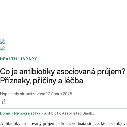
Benchmarks
Stories
FAQ
Sign up / Log in
HEALTH LIBRARY
Co je antibiotiky asociovaná průjem?
Příznaky, příčiny a léčba
Naposledy aktualizováno
17. února 2025
Domů
Nemoci a stavy
Antibiotic Associated Diarrhea
Antibiotiky asociovaný průjem je řídká, vodnatá stolice, která se objeví