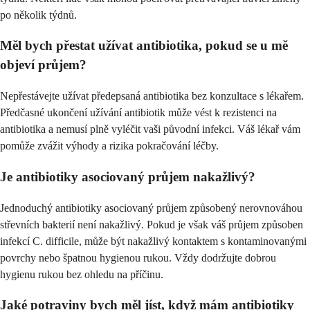
po několik týdnů.
Měl bych přestat užívat antibiotika, pokud se u mě
objeví průjem?
Nepřestávejte užívat předepsaná antibiotika bez konzultace s lékařem.
Předčasné ukončení užívání antibiotik může vést k rezistenci na
antibiotika a nemusí plně vyléčit vaši původní infekci. Váš lékař vám
pomůže zvážit výhody a rizika pokračování léčby.
Je antibiotiky asociovaný průjem nakažlivý?
Jednoduchý antibiotiky asociovaný průjem způsobený nerovnováhou
střevních bakterií není nakažlivý. Pokud je však váš průjem způsoben
infekcí C. difficile, může být nakažlivý kontaktem s kontaminovanými
povrchy nebo špatnou hygienou rukou. Vždy dodržujte dobrou
hygienu rukou bez ohledu na příčinu.
Jaké potraviny bych měl jíst, když mám antibiotiky