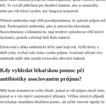
léčí. To vytváří příležitost pro škodlivé bakterie, aby se namnožily,
nebo pro váš trávicí systém, aby fungoval nesprávně.
Některá antibiotika mají větší pravděpodobnost, že způsobí průjem než
jiná. Širokospektrá antibiotika, jako je amoxicilin-klavulanát,
fluorochinolony a klindamycin, mají tendenci způsobovat větší trávicí
dysfunkci, protože ovlivňují širší škálu bakterií.
Dávkování a délka antibiotické léčby také hrají roli. Vyšší dávky a
delší cykly zvyšují vaše riziko vzniku průjmu. Současné užívání více
antibiotik může dále narušit rovnováhu střevních bakterií.
Kdy vyhledat lékařskou pomoc při
antibiotiky asociovaném průjmu?
Měli byste kontaktovat svého lékaře, pokud se váš průjem zhorší nebo
pokud se u vás objeví znepokojivé příznaky. Většina mírných případů
nevyžaduje okamžitou lékařskou pomoc, ale určité varovné signály by