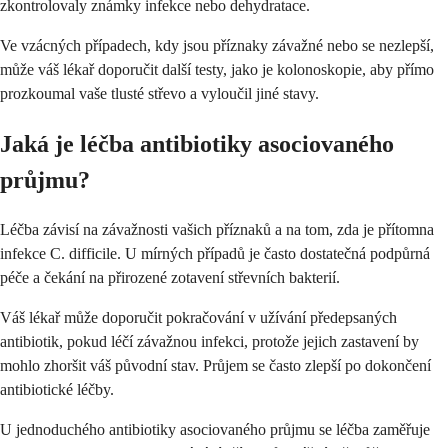
zkontrolovaly známky infekce nebo dehydratace.
Ve vzácných případech, kdy jsou příznaky závažné nebo se nezlepší,
může váš lékař doporučit další testy, jako je kolonoskopie, aby přímo
prozkoumal vaše tlusté střevo a vyloučil jiné stavy.
Jaká je léčba antibiotiky asociovaného
průjmu?
Léčba závisí na závažnosti vašich příznaků a na tom, zda je přítomna
infekce C. difficile. U mírných případů je často dostatečná podpůrná
péče a čekání na přirozené zotavení střevních bakterií.
Váš lékař může doporučit pokračování v užívání předepsaných
antibiotik, pokud léčí závažnou infekci, protože jejich zastavení by
mohlo zhoršit váš původní stav. Průjem se často zlepší po dokončení
antibiotické léčby.
U jednoduchého antibiotiky asociovaného průjmu se léčba zaměřuje