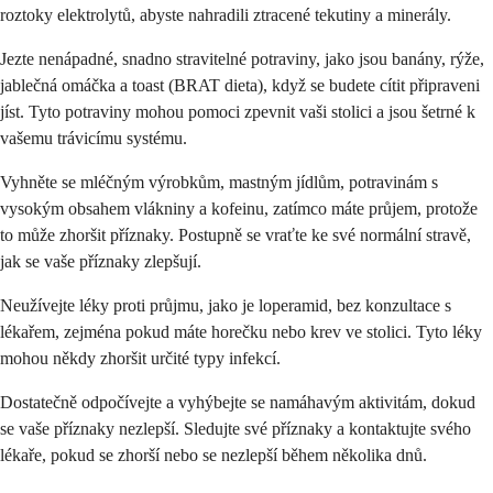
roztoky elektrolytů, abyste nahradili ztracené tekutiny a minerály.
Jezte nenápadné, snadno stravitelné potraviny, jako jsou banány, rýže,
jablečná omáčka a toast (BRAT dieta), když se budete cítit připraveni
jíst. Tyto potraviny mohou pomoci zpevnit vaši stolici a jsou šetrné k
vašemu trávicímu systému.
Vyhněte se mléčným výrobkům, mastným jídlům, potravinám s
vysokým obsahem vlákniny a kofeinu, zatímco máte průjem, protože
to může zhoršit příznaky. Postupně se vraťte ke své normální stravě,
jak se vaše příznaky zlepšují.
Neužívejte léky proti průjmu, jako je loperamid, bez konzultace s
lékařem, zejména pokud máte horečku nebo krev ve stolici. Tyto léky
mohou někdy zhoršit určité typy infekcí.
Dostatečně odpočívejte a vyhýbejte se namáhavým aktivitám, dokud
se vaše příznaky nezlepší. Sledujte své příznaky a kontaktujte svého
lékaře, pokud se zhorší nebo se nezlepší během několika dnů.