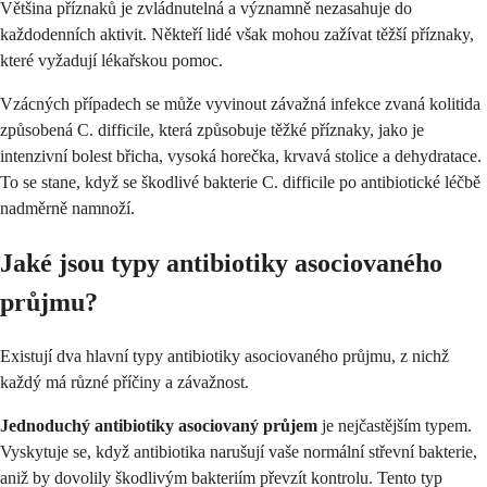
Většina příznaků je zvládnutelná a významně nezasahuje do
každodenních aktivit. Někteří lidé však mohou zažívat těžší příznaky,
které vyžadují lékařskou pomoc.
Vzácných případech se může vyvinout závažná infekce zvaná kolitida
způsobená C. difficile, která způsobuje těžké příznaky, jako je
intenzivní bolest břicha, vysoká horečka, krvavá stolice a dehydratace.
To se stane, když se škodlivé bakterie C. difficile po antibiotické léčbě
nadměrně namnoží.
Jaké jsou typy antibiotiky asociovaného
průjmu?
Existují dva hlavní typy antibiotiky asociovaného průjmu, z nichž
každý má různé příčiny a závažnost.
Jednoduchý antibiotiky asociovaný průjem
je nejčastějším typem.
Vyskytuje se, když antibiotika narušují vaše normální střevní bakterie,
aniž by dovolily škodlivým bakteriím převzít kontrolu. Tento typ