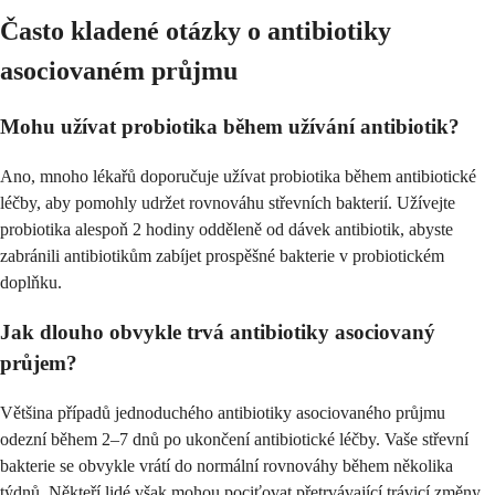
Často kladené otázky o antibiotiky
asociovaném průjmu
Mohu užívat probiotika během užívání antibiotik?
Ano, mnoho lékařů doporučuje užívat probiotika během antibiotické
léčby, aby pomohly udržet rovnováhu střevních bakterií. Užívejte
probiotika alespoň 2 hodiny odděleně od dávek antibiotik, abyste
zabránili antibiotikům zabíjet prospěšné bakterie v probiotickém
doplňku.
Jak dlouho obvykle trvá antibiotiky asociovaný
průjem?
Většina případů jednoduchého antibiotiky asociovaného průjmu
odezní během 2–7 dnů po ukončení antibiotické léčby. Vaše střevní
bakterie se obvykle vrátí do normální rovnováhy během několika
týdnů. Někteří lidé však mohou pociťovat přetrvávající trávicí změny