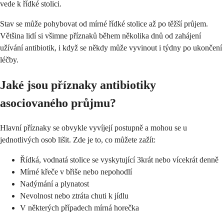
vede k řídké stolici.
Stav se může pohybovat od mírné řídké stolice až po těžší průjem.
Většina lidí si všimne příznaků během několika dnů od zahájení
užívání antibiotik, i když se někdy může vyvinout i týdny po ukončení
léčby.
Jaké jsou příznaky antibiotiky
asociovaného průjmu?
Hlavní příznaky se obvykle vyvíjejí postupně a mohou se u
jednotlivých osob lišit. Zde je to, co můžete zažít:
Řídká, vodnatá stolice se vyskytující 3krát nebo vícekrát denně
Mírné křeče v břiše nebo nepohodlí
Nadýmání a plynatost
Nevolnost nebo ztráta chuti k jídlu
V některých případech mírná horečka