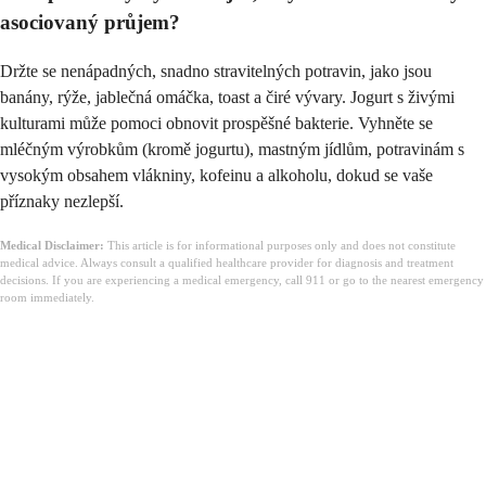
asociovaný průjem?
Držte se nenápadných, snadno stravitelných potravin, jako jsou
banány, rýže, jablečná omáčka, toast a čiré vývary. Jogurt s živými
kulturami může pomoci obnovit prospěšné bakterie. Vyhněte se
mléčným výrobkům (kromě jogurtu), mastným jídlům, potravinám s
vysokým obsahem vlákniny, kofeinu a alkoholu, dokud se vaše
příznaky nezlepší.
Medical Disclaimer:
This article is for informational purposes only and does not constitute
medical advice. Always consult a qualified healthcare provider for diagnosis and treatment
decisions. If you are experiencing a medical emergency, call 911 or go to the nearest emergency
room immediately.