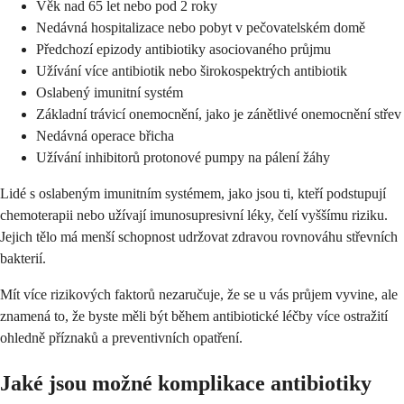
Věk nad 65 let nebo pod 2 roky
Nedávná hospitalizace nebo pobyt v pečovatelském domě
Předchozí epizody antibiotiky asociovaného průjmu
Užívání více antibiotik nebo širokospektrých antibiotik
Oslabený imunitní systém
Základní trávicí onemocnění, jako je zánětlivé onemocnění střev
Nedávná operace břicha
Užívání inhibitorů protonové pumpy na pálení žáhy
Lidé s oslabeným imunitním systémem, jako jsou ti, kteří podstupují
chemoterapii nebo užívají imunosupresivní léky, čelí vyššímu riziku.
Jejich tělo má menší schopnost udržovat zdravou rovnováhu střevních
bakterií.
Mít více rizikových faktorů nezaručuje, že se u vás průjem vyvine, ale
znamená to, že byste měli být během antibiotické léčby více ostražití
ohledně příznaků a preventivních opatření.
Jaké jsou možné komplikace antibiotiky