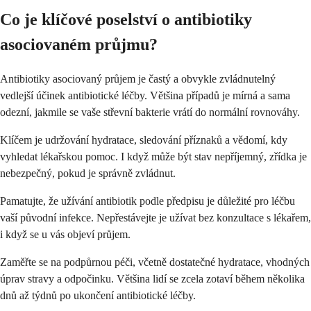
Co je klíčové poselství o antibiotiky
asociovaném průjmu?
Antibiotiky asociovaný průjem je častý a obvykle zvládnutelný
vedlejší účinek antibiotické léčby. Většina případů je mírná a sama
odezní, jakmile se vaše střevní bakterie vrátí do normální rovnováhy.
Klíčem je udržování hydratace, sledování příznaků a vědomí, kdy
vyhledat lékařskou pomoc. I když může být stav nepříjemný, zřídka je
nebezpečný, pokud je správně zvládnut.
Pamatujte, že užívání antibiotik podle předpisu je důležité pro léčbu
vaší původní infekce. Nepřestávejte je užívat bez konzultace s lékařem,
i když se u vás objeví průjem.
Zaměřte se na podpůrnou péči, včetně dostatečné hydratace, vhodných
úprav stravy a odpočinku. Většina lidí se zcela zotaví během několika
dnů až týdnů po ukončení antibiotické léčby.