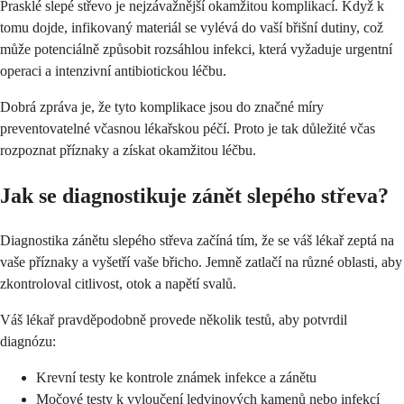
Prasklé slepé střevo je nejzávažnější okamžitou komplikací. Když k
tomu dojde, infikovaný materiál se vylévá do vaší břišní dutiny, což
může potenciálně způsobit rozsáhlou infekci, která vyžaduje urgentní
operaci a intenzivní antibiotickou léčbu.
Dobrá zpráva je, že tyto komplikace jsou do značné míry
preventovatelné včasnou lékařskou péčí. Proto je tak důležité včas
rozpoznat příznaky a získat okamžitou léčbu.
Jak se diagnostikuje zánět slepého střeva?
Diagnostika zánětu slepého střeva začíná tím, že se váš lékař zeptá na
vaše příznaky a vyšetří vaše břicho. Jemně zatlačí na různé oblasti, aby
zkontroloval citlivost, otok a napětí svalů.
Váš lékař pravděpodobně provede několik testů, aby potvrdil
diagnózu:
Krevní testy ke kontrole známek infekce a zánětu
Močové testy k vyloučení ledvinových kamenů nebo infekcí