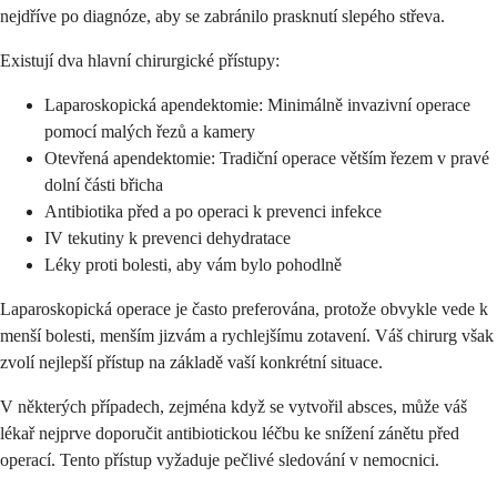
nejdříve po diagnóze, aby se zabránilo prasknutí slepého střeva.
Existují dva hlavní chirurgické přístupy:
Laparoskopická apendektomie: Minimálně invazivní operace
pomocí malých řezů a kamery
Otevřená apendektomie: Tradiční operace větším řezem v pravé
dolní části břicha
Antibiotika před a po operaci k prevenci infekce
IV tekutiny k prevenci dehydratace
Léky proti bolesti, aby vám bylo pohodlně
Laparoskopická operace je často preferována, protože obvykle vede k
menší bolesti, menším jizvám a rychlejšímu zotavení. Váš chirurg však
zvolí nejlepší přístup na základě vaší konkrétní situace.
V některých případech, zejména když se vytvořil absces, může váš
lékař nejprve doporučit antibiotickou léčbu ke snížení zánětu před
operací. Tento přístup vyžaduje pečlivé sledování v nemocnici.