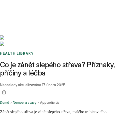
Benchmarks
Stories
FAQ
Sign up / Log in
HEALTH LIBRARY
Co je zánět slepého střeva? Příznaky,
příčiny a léčba
Naposledy aktualizováno
17. února 2025
Domů
Nemoci a stavy
Appendicitis
Zánět slepého střeva je zánět slepého střeva, malého trubicovitého