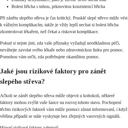
Bolest břicha s tuhou, prknovitou konzistencí břicha
Při zánětu slepého střeva je čas kritický. Prasklé slepé střevo může vést
k vážným komplikacím, takže je vždy lepší nechat si bolest břicha
zkontrolovat lékařem, než čekat a riskovat komplikace.
Pokud si nejste jisti, zda vaše příznaky vyžadují neodkladnou péči,
neváhejte zavolat svého lékaře nebo zdravotnickou linku pro pomoc.
Pomohou vám určit, zda potřebujete okamžitou pomoc.
Jaké jsou rizikové faktory pro zánět
slepého střeva?
Ačkoli se zánět slepého střeva může objevit u kohokoli, některé
faktory mohou zvýšit vaše šance na rozvoj tohoto stavu. Pochopení
těchto rizikových faktorů vám může pomoci zůstat informovaní, i když
většina případů se stále vyskytuje bez zřejmých varovných signálů.
Hlavní rizikové faktory zahrnují: