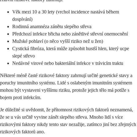
Věk mezi 10 a 30 lety (vrchol incidence nastává během
dospívání)
Rodinná anamnéza zánětu slepého střeva
Předchozí infekce břicha nebo zánětlivé střevní onemocnění
Mužské pohlaví (o něco vyšší riziko než u žen)
Cystická fibróza, která může způsobit hustší hlen, který ucpe
slepé střevo
Nedávné virové nebo bakteriální infekce v trávicím traktu
Některé méně časté rizikové faktory zahrnují určité genetické stavy a
poruchy imunitního systému. Lidé s oslabeným imunitním systémem
mohou být vystaveni vyššímu riziku, protože jejich tělo má potíže s
bojem proti infekcím.
Je důležité si uvědomit, že přítomnost rizikových faktorů neznamená,
že se u vás určitě vyvine zánět slepého střeva. Mnoho lidí s více
rizikovými faktory nikdy tento stav nezažije, zatímco jiní bez zřejmých
rizikových faktorů ano.