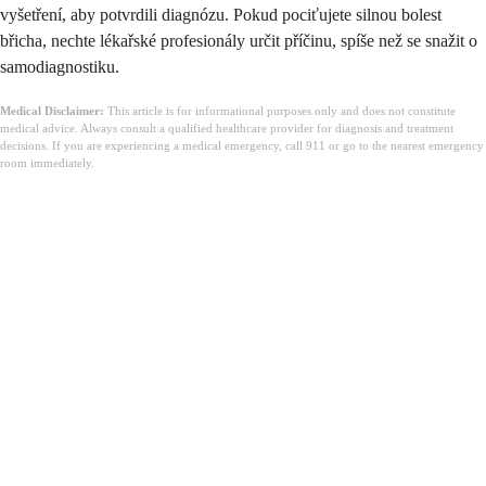
vyšetření, aby potvrdili diagnózu. Pokud pociťujete silnou bolest
břicha, nechte lékařské profesionály určit příčinu, spíše než se snažit o
samodiagnostiku.
Medical Disclaimer:
This article is for informational purposes only and does not constitute
medical advice. Always consult a qualified healthcare provider for diagnosis and treatment
decisions. If you are experiencing a medical emergency, call 911 or go to the nearest emergency
room immediately.