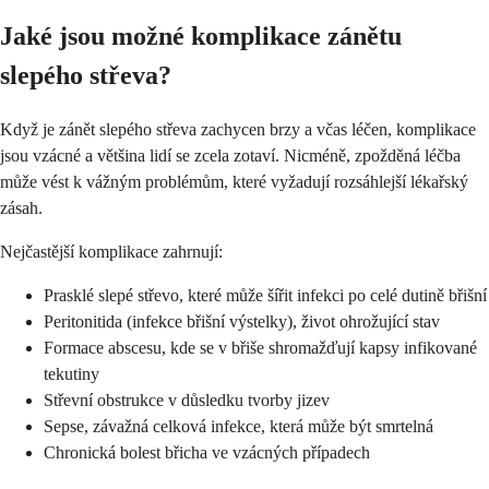
Jaké jsou možné komplikace zánětu
slepého střeva?
Když je zánět slepého střeva zachycen brzy a včas léčen, komplikace
jsou vzácné a většina lidí se zcela zotaví. Nicméně, zpožděná léčba
může vést k vážným problémům, které vyžadují rozsáhlejší lékařský
zásah.
Nejčastější komplikace zahrnují:
Prasklé slepé střevo, které může šířit infekci po celé dutině břišní
Peritonitida (infekce břišní výstelky), život ohrožující stav
Formace abscesu, kde se v břiše shromažďují kapsy infikované
tekutiny
Střevní obstrukce v důsledku tvorby jizev
Sepse, závažná celková infekce, která může být smrtelná
Chronická bolest břicha ve vzácných případech