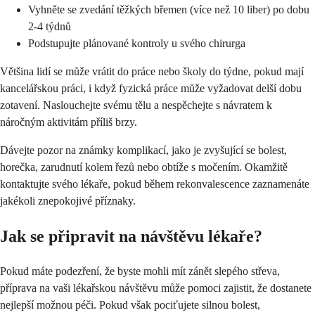
Vyhněte se zvedání těžkých břemen (více než 10 liber) po dobu
2-4 týdnů
Podstupujte plánované kontroly u svého chirurga
Většina lidí se může vrátit do práce nebo školy do týdne, pokud mají
kancelářskou práci, i když fyzická práce může vyžadovat delší dobu
zotavení. Naslouchejte svému tělu a nespěchejte s návratem k
náročným aktivitám příliš brzy.
Dávejte pozor na známky komplikací, jako je zvyšující se bolest,
horečka, zarudnutí kolem řezů nebo obtíže s močením. Okamžitě
kontaktujte svého lékaře, pokud během rekonvalescence zaznamenáte
jakékoli znepokojivé příznaky.
Jak se připravit na návštěvu lékaře?
Pokud máte podezření, že byste mohli mít zánět slepého střeva,
příprava na vaši lékařskou návštěvu může pomoci zajistit, že dostanete
nejlepší možnou péči. Pokud však pociťujete silnou bolest,