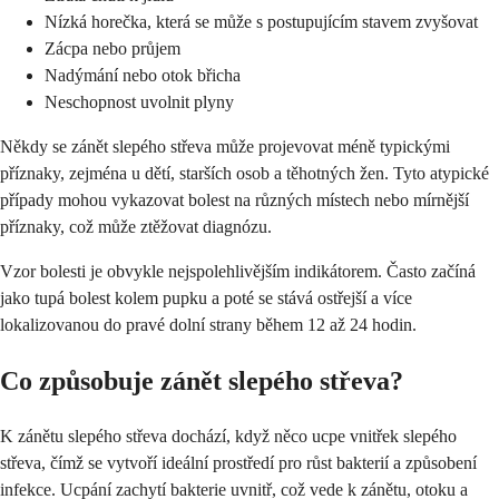
Nízká horečka, která se může s postupujícím stavem zvyšovat
Zácpa nebo průjem
Nadýmání nebo otok břicha
Neschopnost uvolnit plyny
Někdy se zánět slepého střeva může projevovat méně typickými
příznaky, zejména u dětí, starších osob a těhotných žen. Tyto atypické
případy mohou vykazovat bolest na různých místech nebo mírnější
příznaky, což může ztěžovat diagnózu.
Vzor bolesti je obvykle nejspolehlivějším indikátorem. Často začíná
jako tupá bolest kolem pupku a poté se stává ostřejší a více
lokalizovanou do pravé dolní strany během 12 až 24 hodin.
Co způsobuje zánět slepého střeva?
K zánětu slepého střeva dochází, když něco ucpe vnitřek slepého
střeva, čímž se vytvoří ideální prostředí pro růst bakterií a způsobení
infekce. Ucpání zachytí bakterie uvnitř, což vede k zánětu, otoku a