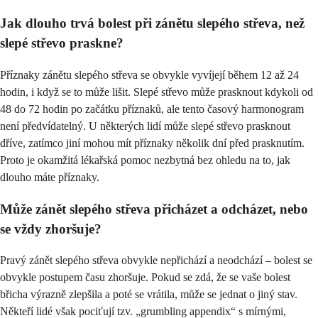
Jak dlouho trvá bolest při zánětu slepého střeva, než
slepé střevo praskne?
Příznaky zánětu slepého střeva se obvykle vyvíjejí během 12 až 24
hodin, i když se to může lišit. Slepé střevo může prasknout kdykoli od
48 do 72 hodin po začátku příznaků, ale tento časový harmonogram
není předvídatelný. U některých lidí může slepé střevo prasknout
dříve, zatímco jiní mohou mít příznaky několik dní před prasknutím.
Proto je okamžitá lékařská pomoc nezbytná bez ohledu na to, jak
dlouho máte příznaky.
Může zánět slepého střeva přicházet a odcházet, nebo
se vždy zhoršuje?
Pravý zánět slepého střeva obvykle nepřichází a neodchází – bolest se
obvykle postupem času zhoršuje. Pokud se zdá, že se vaše bolest
břicha výrazně zlepšila a poté se vrátila, může se jednat o jiný stav.
Někteří lidé však pociťují tzv. „grumbling appendix“ s mírnými,