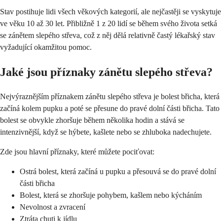
Stav postihuje lidi všech věkových kategorií, ale nejčastěji se vyskytuje
ve věku 10 až 30 let. Přibližně 1 z 20 lidí se během svého života setká
se zánětem slepého střeva, což z něj dělá relativně častý lékařský stav
vyžadující okamžitou pomoc.
Jaké jsou příznaky zánětu slepého střeva?
Nejvýraznějším příznakem zánětu slepého střeva je bolest břicha, která
začíná kolem pupku a poté se přesune do pravé dolní části břicha. Tato
bolest se obvykle zhoršuje během několika hodin a stává se
intenzivnější, když se hýbete, kašlete nebo se zhluboka nadechujete.
Zde jsou hlavní příznaky, které můžete pociťovat:
Ostrá bolest, která začíná u pupku a přesouvá se do pravé dolní
části břicha
Bolest, která se zhoršuje pohybem, kašlem nebo kýcháním
Nevolnost a zvracení
Ztráta chuti k jídlu