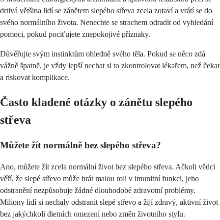
drtivá většina lidí se zánětem slepého střeva zcela zotaví a vrátí se do
svého normálního života. Nenechte se strachem odradit od vyhledání
pomoci, pokud pociťujete znepokojivé příznaky.
Důvěřujte svým instinktům ohledně svého těla. Pokud se něco zdá
vážně špatně, je vždy lepší nechat si to zkontrolovat lékařem, než čekat
a riskovat komplikace.
Často kladené otázky o zánětu slepého
střeva
Můžete žít normálně bez slepého střeva?
Ano, můžete žít zcela normální život bez slepého střeva. Ačkoli vědci
věří, že slepé střevo může hrát malou roli v imunitní funkci, jeho
odstranění nezpůsobuje žádné dlouhodobé zdravotní problémy.
Miliony lidí si nechaly odstranit slepé střevo a žijí zdravý, aktivní život
bez jakýchkoli dietních omezení nebo změn životního stylu.