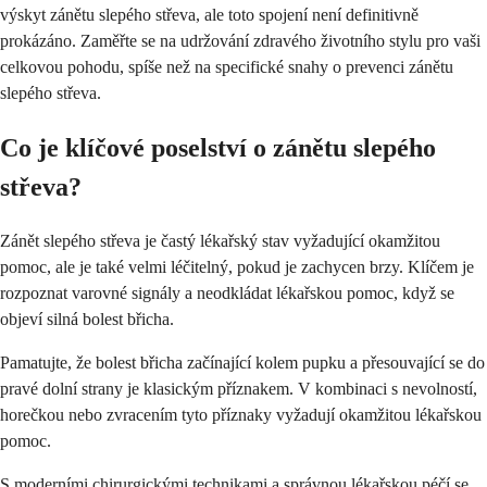
výskyt zánětu slepého střeva, ale toto spojení není definitivně
prokázáno. Zaměřte se na udržování zdravého životního stylu pro vaši
celkovou pohodu, spíše než na specifické snahy o prevenci zánětu
slepého střeva.
Co je klíčové poselství o zánětu slepého
střeva?
Zánět slepého střeva je častý lékařský stav vyžadující okamžitou
pomoc, ale je také velmi léčitelný, pokud je zachycen brzy. Klíčem je
rozpoznat varovné signály a neodkládat lékařskou pomoc, když se
objeví silná bolest břicha.
Pamatujte, že bolest břicha začínající kolem pupku a přesouvající se do
pravé dolní strany je klasickým příznakem. V kombinaci s nevolností,
horečkou nebo zvracením tyto příznaky vyžadují okamžitou lékařskou
pomoc.
S moderními chirurgickými technikami a správnou lékařskou péčí se