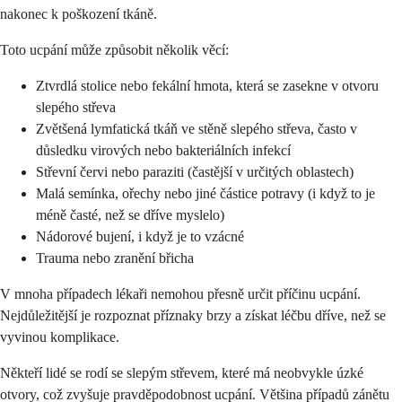
nakonec k poškození tkáně.
Toto ucpání může způsobit několik věcí:
Ztvrdlá stolice nebo fekální hmota, která se zasekne v otvoru
slepého střeva
Zvětšená lymfatická tkáň ve stěně slepého střeva, často v
důsledku virových nebo bakteriálních infekcí
Střevní červi nebo paraziti (častější v určitých oblastech)
Malá semínka, ořechy nebo jiné částice potravy (i když to je
méně časté, než se dříve myslelo)
Nádorové bujení, i když je to vzácné
Trauma nebo zranění břicha
V mnoha případech lékaři nemohou přesně určit příčinu ucpání.
Nejdůležitější je rozpoznat příznaky brzy a získat léčbu dříve, než se
vyvinou komplikace.
Někteří lidé se rodí se slepým střevem, které má neobvykle úzké
otvory, což zvyšuje pravděpodobnost ucpání. Většina případů zánětu