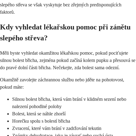
slepého střeva se však vyskytuje bez zřejmých predisponujících
faktorů.
Kdy vyhledat lékařskou pomoc při zánětu
slepého střeva?
Měli byste vyhledat okamžitou lékařskou pomoc, pokud pociťujete
silnou bolest břicha, zejména pokud začíná kolem pupku a přesouvá se
do pravé dolní části břicha. Nečekejte, zda bolest sama odezní.
Okamžitě zavolejte záchrannou službu nebo jděte na pohotovost,
pokud máte:
Silnou bolest břicha, která vám brání v klidném sezení nebo
nalezení pohodlné polohy
Bolest, která se náhle zhorší
Horečku spolu s bolestí břicha
Zvracení, které vám brání v zadržování tekutin
Známky dehydratace, jako je závrať nebo suchá ústa