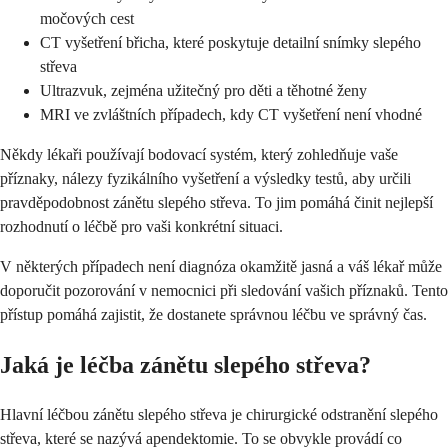
močových cest
CT vyšetření břicha, které poskytuje detailní snímky slepého
střeva
Ultrazvuk, zejména užitečný pro děti a těhotné ženy
MRI ve zvláštních případech, kdy CT vyšetření není vhodné
Někdy lékaři používají bodovací systém, který zohledňuje vaše
příznaky, nálezy fyzikálního vyšetření a výsledky testů, aby určili
pravděpodobnost zánětu slepého střeva. To jim pomáhá činit nejlepší
rozhodnutí o léčbě pro vaši konkrétní situaci.
V některých případech není diagnóza okamžitě jasná a váš lékař může
doporučit pozorování v nemocnici při sledování vašich příznaků. Tento
přístup pomáhá zajistit, že dostanete správnou léčbu ve správný čas.
Jaká je léčba zánětu slepého střeva?
Hlavní léčbou zánětu slepého střeva je chirurgické odstranění slepého
střeva, které se nazývá apendektomie. To se obvykle provádí co