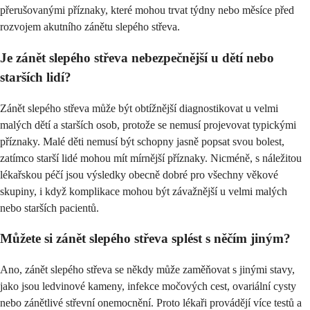
přerušovanými příznaky, které mohou trvat týdny nebo měsíce před
rozvojem akutního zánětu slepého střeva.
Je zánět slepého střeva nebezpečnější u dětí nebo
starších lidí?
Zánět slepého střeva může být obtížnější diagnostikovat u velmi
malých dětí a starších osob, protože se nemusí projevovat typickými
příznaky. Malé děti nemusí být schopny jasně popsat svou bolest,
zatímco starší lidé mohou mít mírnější příznaky. Nicméně, s náležitou
lékařskou péčí jsou výsledky obecně dobré pro všechny věkové
skupiny, i když komplikace mohou být závažnější u velmi malých
nebo starších pacientů.
Můžete si zánět slepého střeva splést s něčím jiným?
Ano, zánět slepého střeva se někdy může zaměňovat s jinými stavy,
jako jsou ledvinové kameny, infekce močových cest, ovariální cysty
nebo zánětlivé střevní onemocnění. Proto lékaři provádějí více testů a