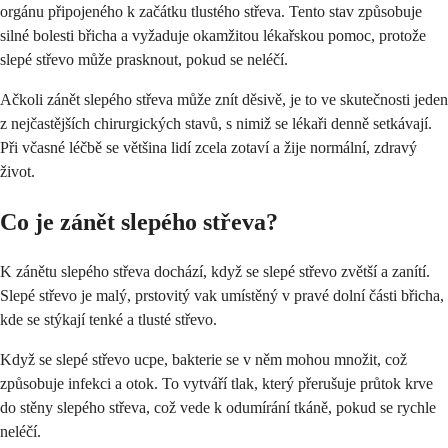
orgánu připojeného k začátku tlustého střeva. Tento stav způsobuje
silné bolesti břicha a vyžaduje okamžitou lékařskou pomoc, protože
slepé střevo může prasknout, pokud se neléčí.
Ačkoli zánět slepého střeva může znít děsivě, je to ve skutečnosti jeden
z nejčastějších chirurgických stavů, s nimiž se lékaři denně setkávají.
Při včasné léčbě se většina lidí zcela zotaví a žije normální, zdravý
život.
Co je zánět slepého střeva?
K zánětu slepého střeva dochází, když se slepé střevo zvětší a zanítí.
Slepé střevo je malý, prstovitý vak umístěný v pravé dolní části břicha,
kde se stýkají tenké a tlusté střevo.
Když se slepé střevo ucpe, bakterie se v něm mohou množit, což
způsobuje infekci a otok. To vytváří tlak, který přerušuje průtok krve
do stěny slepého střeva, což vede k odumírání tkáně, pokud se rychle
neléčí.