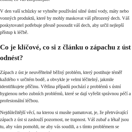
V den vaší schůzky se vyhněte používání silné ústní vody, máty nebo
vonných produktů, které by mohly maskovat váš přirozený dech. Váš
poskytovatel potřebuje přesně posoudit váš dech, aby určil nejlepší
přístup k léčbě.
Co je klíčové, co si z článku o zápachu z úst
odnést?
Zápach z úst je neuvěřitelně běžný problém, který postihuje téměř
každého v určitém bodě, a obvykle je velmi léčitelný, jakmile
identifikujete příčinu. Většina případů pochází z problémů s ústní
hygienou nebo zubních problémů, které se dají vyřešit správnou péčí a
profesionální léčbou.
Nejdůležitější věcí, na kterou si musíte pamatovat, je, že přetrvávající
zápach z úst si zaslouží pozornost, ne trapnost. Váš zubař a lékař jsou
tu, aby vám pomohli, ne aby vás soudili, a s tímto problémem se