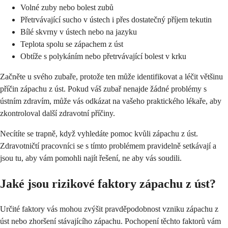
Volné zuby nebo bolest zubů
Přetrvávající sucho v ústech i přes dostatečný příjem tekutin
Bílé skvrny v ústech nebo na jazyku
Teplota spolu se zápachem z úst
Obtíže s polykáním nebo přetrvávající bolest v krku
Začněte u svého zubaře, protože ten může identifikovat a léčit většinu
příčin zápachu z úst. Pokud váš zubař nenajde žádné problémy s
ústním zdravím, může vás odkázat na vašeho praktického lékaře, aby
zkontroloval další zdravotní příčiny.
Necítíte se trapně, když vyhledáte pomoc kvůli zápachu z úst.
Zdravotničtí pracovníci se s tímto problémem pravidelně setkávají a
jsou tu, aby vám pomohli najít řešení, ne aby vás soudili.
Jaké jsou rizikové faktory zápachu z úst?
Určité faktory vás mohou zvýšit pravděpodobnost vzniku zápachu z
úst nebo zhoršení stávajícího zápachu. Pochopení těchto faktorů vám