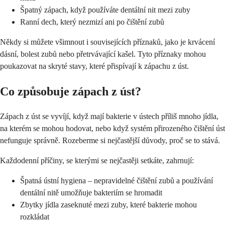
Špatný zápach, když používáte dentální nit mezi zuby
Ranní dech, který nezmizí ani po čištění zubů
Někdy si můžete všimnout i souvisejících příznaků, jako je krvácení
dásní, bolest zubů nebo přetrvávající kašel. Tyto příznaky mohou
poukazovat na skryté stavy, které přispívají k zápachu z úst.
Co způsobuje zápach z úst?
Zápach z úst se vyvíjí, když mají bakterie v ústech příliš mnoho jídla,
na kterém se mohou hodovat, nebo když systém přirozeného čištění úst
nefunguje správně. Rozeberme si nejčastější důvody, proč se to stává.
Každodenní příčiny, se kterými se nejčastěji setkáte, zahrnují:
Špatná ústní hygiena – nepravidelné čištění zubů a používání
dentální nitě umožňuje bakteriím se hromadit
Zbytky jídla zaseknuté mezi zuby, které bakterie mohou
rozkládat