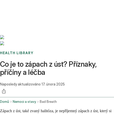
Benchmarks
Stories
FAQ
Sign up / Log in
HEALTH LIBRARY
Co je to zápach z úst? Příznaky,
příčiny a léčba
Naposledy aktualizováno
17. února 2025
Domů
Nemoci a stavy
Bad Breath
Zápach z úst, také zvaný halitóza, je nepříjemný zápach z úst, který si