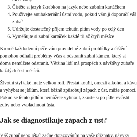
Čistěte si jazyk škrabkou na jazyk nebo zubním kartáčkem
Používejte antibakteriální ústní vodu, pokud vám ji doporučí váš
zubař
Udržujte dostatečný příjem tekutin pitím vody po celý den
Vyměňujte si zubní kartáček každé tři až čtyři měsíce
Kromě každodenní péče vám pravidelné zubní prohlídky a čištění
pomohou odhalit problémy včas a odstranit zubní kámen, který si
doma nemůžete odstranit. Většina lidí má prospěch z návštěvy zubaře
každých šest měsíců.
Životní styl také hraje velkou roli. Přestat kouřit, omezit alkohol a kávu
a vyhýbat se jídlům, která běžně způsobují zápach z úst, může pomoci.
Pokud se těmto jídlům nemůžete vyhnout, zkuste si po jídle vyčistit
zuby nebo vypláchnout ústa.
Jak se diagnostikuje zápach z úst?
Váš zubař nebo lékař začne dotazováním na vaše příznaky, návyky