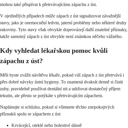
mohou také přispívat k přetrvávajícímu zápachu z úst.
V ojedinělých případech může zápach z úst signalizovat závažnější
stavy, jako je onemocnění ledvin, jaterní problémy nebo některé druhy
rakoviny. Tyto stavy však obvykle doprovázejí další znatelné příznaky,
takže samotný zápach z úst obvykle není známkou něčeho vážného.
Kdy vyhledat lékařskou pomoc kvůli
zápachu z úst?
Měli byste zvážit návštěvu lékaře, pokud váš zápach z úst přetrvává i
přes dobré návyky ústní hygieny. To znamená dvakrát denně si čistit
zuby, pravidelně používat dentální nit a udržovat dostatečný příjem
tekutin, ale přesto se potýkáte s přetrvávajícím zápachem.
Naplánujte si schůzku, pokud si všimnete těchto znepokojivých
příznaků spolu se zápachem z úst:
Krvácející, oteklé nebo bolestivé dásně