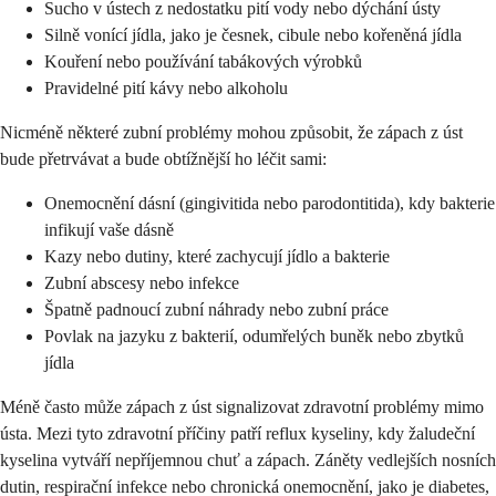
Sucho v ústech z nedostatku pití vody nebo dýchání ústy
Silně vonící jídla, jako je česnek, cibule nebo kořeněná jídla
Kouření nebo používání tabákových výrobků
Pravidelné pití kávy nebo alkoholu
Nicméně některé zubní problémy mohou způsobit, že zápach z úst
bude přetrvávat a bude obtížnější ho léčit sami:
Onemocnění dásní (gingivitida nebo parodontitida), kdy bakterie
infikují vaše dásně
Kazy nebo dutiny, které zachycují jídlo a bakterie
Zubní abscesy nebo infekce
Špatně padnoucí zubní náhrady nebo zubní práce
Povlak na jazyku z bakterií, odumřelých buněk nebo zbytků
jídla
Méně často může zápach z úst signalizovat zdravotní problémy mimo
ústa. Mezi tyto zdravotní příčiny patří reflux kyseliny, kdy žaludeční
kyselina vytváří nepříjemnou chuť a zápach. Záněty vedlejších nosních
dutin, respirační infekce nebo chronická onemocnění, jako je diabetes,