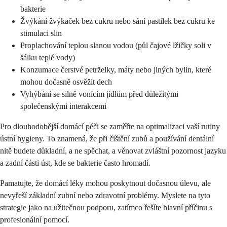
bakterie
Žvýkání žvýkaček bez cukru nebo sání pastilek bez cukru ke
stimulaci slin
Proplachování teplou slanou vodou (půl čajové lžičky soli v
šálku teplé vody)
Konzumace čerstvé petrželky, máty nebo jiných bylin, které
mohou dočasně osvěžit dech
Vyhýbání se silně vonícím jídlům před důležitými
společenskými interakcemi
Pro dlouhodobější domácí péči se zaměřte na optimalizaci vaší rutiny
ústní hygieny. To znamená, že při čištění zubů a používání dentální
nitě budete důkladní, a ne spěchat, a věnovat zvláštní pozornost jazyku
a zadní části úst, kde se bakterie často hromadí.
Pamatujte, že domácí léky mohou poskytnout dočasnou úlevu, ale
nevyřeší základní zubní nebo zdravotní problémy. Myslete na tyto
strategie jako na užitečnou podporu, zatímco řešíte hlavní příčinu s
profesionální pomocí.