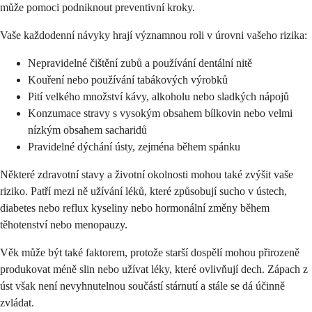
může pomoci podniknout preventivní kroky.
Vaše každodenní návyky hrají významnou roli v úrovni vašeho rizika:
Nepravidelné čištění zubů a používání dentální nitě
Kouření nebo používání tabákových výrobků
Pití velkého množství kávy, alkoholu nebo sladkých nápojů
Konzumace stravy s vysokým obsahem bílkovin nebo velmi
nízkým obsahem sacharidů
Pravidelné dýchání ústy, zejména během spánku
Některé zdravotní stavy a životní okolnosti mohou také zvýšit vaše
riziko. Patří mezi ně užívání léků, které způsobují sucho v ústech,
diabetes nebo reflux kyseliny nebo hormonální změny během
těhotenství nebo menopauzy.
Věk může být také faktorem, protože starší dospělí mohou přirozeně
produkovat méně slin nebo užívat léky, které ovlivňují dech. Zápach z
úst však není nevyhnutelnou součástí stárnutí a stále se dá účinně
zvládat.