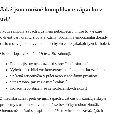
Jaké jsou možné komplikace zápachu z
úst?
I když samotný zápach z úst není nebezpečný, může to výrazně
ovlivnit vaši kvalitu života a vztahy. Sociální a emocionální dopady
často motivují lidi k vyhledání léčby více než jakákoli fyzická bolest.
Osobní dopady, které můžete zažít, zahrnují:
Pocit nejistoty nebo úzkosti v sociálních situacích
Vyhýbání se blízkým konverzacím nebo intimním vztahům
Snížená sebedůvěra v práci nebo v sociálním prostředí
Stres z toho, jak vás ostatní vnímají
Izolace nebo stažení se ze společenských aktivit
Z hlediska zdraví přetrvávající zápach z úst často naznačuje skryté
problémy s ústním zdravím, které se bez léčby mohou zhoršit.
Onemocnění dásní se například může rozvinout do závažnějších