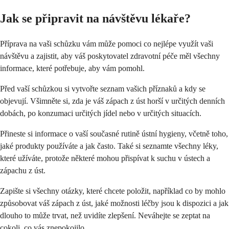
Jak se připravit na návštěvu lékaře?
Příprava na vaši schůzku vám může pomoci co nejlépe využít vaši
návštěvu a zajistit, aby váš poskytovatel zdravotní péče měl všechny
informace, které potřebuje, aby vám pomohl.
Před vaší schůzkou si vytvořte seznam vašich příznaků a kdy se
objevují. Všimněte si, zda je váš zápach z úst horší v určitých denních
dobách, po konzumaci určitých jídel nebo v určitých situacích.
Přineste si informace o vaší současné rutině ústní hygieny, včetně toho,
jaké produkty používáte a jak často. Také si seznamte všechny léky,
které užíváte, protože některé mohou přispívat k suchu v ústech a
zápachu z úst.
Zapište si všechny otázky, které chcete položit, například co by mohlo
způsobovat váš zápach z úst, jaké možnosti léčby jsou k dispozici a jak
dlouho to může trvat, než uvidíte zlepšení. Neváhejte se zeptat na
cokoli, co vás znepokojilo.