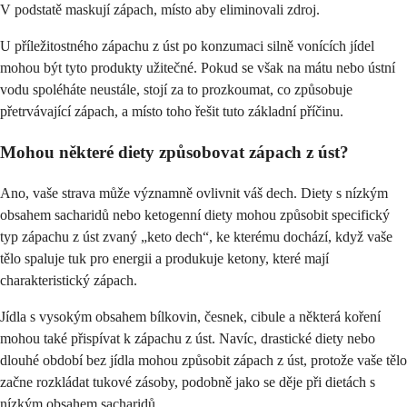
V podstatě maskují zápach, místo aby eliminovali zdroj.
U příležitostného zápachu z úst po konzumaci silně vonících jídel
mohou být tyto produkty užitečné. Pokud se však na mátu nebo ústní
vodu spoléháte neustále, stojí za to prozkoumat, co způsobuje
přetrvávající zápach, a místo toho řešit tuto základní příčinu.
Mohou některé diety způsobovat zápach z úst?
Ano, vaše strava může významně ovlivnit váš dech. Diety s nízkým
obsahem sacharidů nebo ketogenní diety mohou způsobit specifický
typ zápachu z úst zvaný „keto dech“, ke kterému dochází, když vaše
tělo spaluje tuk pro energii a produkuje ketony, které mají
charakteristický zápach.
Jídla s vysokým obsahem bílkovin, česnek, cibule a některá koření
mohou také přispívat k zápachu z úst. Navíc, drastické diety nebo
dlouhé období bez jídla mohou způsobit zápach z úst, protože vaše tělo
začne rozkládat tukové zásoby, podobně jako se děje při dietách s
nízkým obsahem sacharidů.