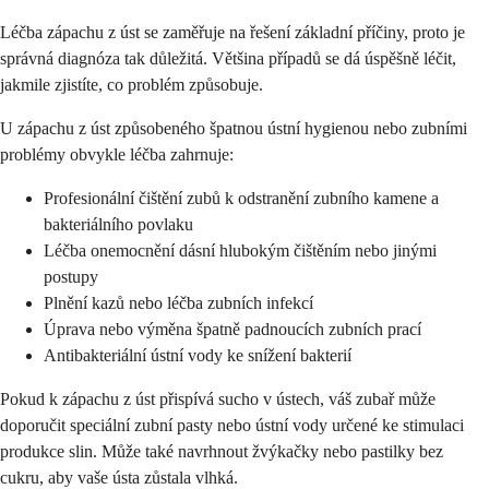
Léčba zápachu z úst se zaměřuje na řešení základní příčiny, proto je
správná diagnóza tak důležitá. Většina případů se dá úspěšně léčit,
jakmile zjistíte, co problém způsobuje.
U zápachu z úst způsobeného špatnou ústní hygienou nebo zubními
problémy obvykle léčba zahrnuje:
Profesionální čištění zubů k odstranění zubního kamene a
bakteriálního povlaku
Léčba onemocnění dásní hlubokým čištěním nebo jinými
postupy
Plnění kazů nebo léčba zubních infekcí
Úprava nebo výměna špatně padnoucích zubních prací
Antibakteriální ústní vody ke snížení bakterií
Pokud k zápachu z úst přispívá sucho v ústech, váš zubař může
doporučit speciální zubní pasty nebo ústní vody určené ke stimulaci
produkce slin. Může také navrhnout žvýkačky nebo pastilky bez
cukru, aby vaše ústa zůstala vlhká.