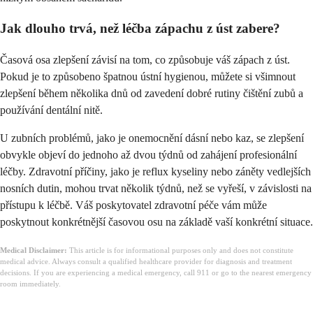
Jak dlouho trvá, než léčba zápachu z úst zabere?
Časová osa zlepšení závisí na tom, co způsobuje váš zápach z úst.
Pokud je to způsobeno špatnou ústní hygienou, můžete si všimnout
zlepšení během několika dnů od zavedení dobré rutiny čištění zubů a
používání dentální nitě.
U zubních problémů, jako je onemocnění dásní nebo kaz, se zlepšení
obvykle objeví do jednoho až dvou týdnů od zahájení profesionální
léčby. Zdravotní příčiny, jako je reflux kyseliny nebo záněty vedlejších
nosních dutin, mohou trvat několik týdnů, než se vyřeší, v závislosti na
přístupu k léčbě. Váš poskytovatel zdravotní péče vám může
poskytnout konkrétnější časovou osu na základě vaší konkrétní situace.
Medical Disclaimer:
This article is for informational purposes only and does not constitute
medical advice. Always consult a qualified healthcare provider for diagnosis and treatment
decisions. If you are experiencing a medical emergency, call 911 or go to the nearest emergency
room immediately.