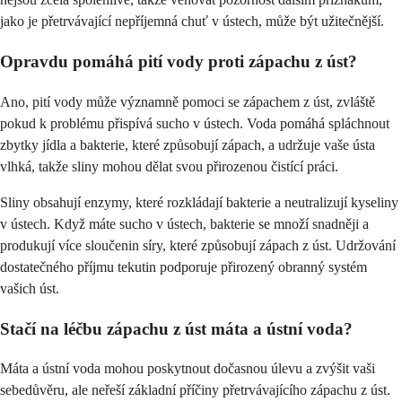
jako je přetrvávající nepříjemná chuť v ústech, může být užitečnější.
Opravdu pomáhá pití vody proti zápachu z úst?
Ano, pití vody může významně pomoci se zápachem z úst, zvláště
pokud k problému přispívá sucho v ústech. Voda pomáhá spláchnout
zbytky jídla a bakterie, které způsobují zápach, a udržuje vaše ústa
vlhká, takže sliny mohou dělat svou přirozenou čistící práci.
Sliny obsahují enzymy, které rozkládají bakterie a neutralizují kyseliny
v ústech. Když máte sucho v ústech, bakterie se množí snadněji a
produkují více sloučenin síry, které způsobují zápach z úst. Udržování
dostatečného příjmu tekutin podporuje přirozený obranný systém
vašich úst.
Stačí na léčbu zápachu z úst máta a ústní voda?
Máta a ústní voda mohou poskytnout dočasnou úlevu a zvýšit vaši
sebedůvěru, ale neřeší základní příčiny přetrvávajícího zápachu z úst.