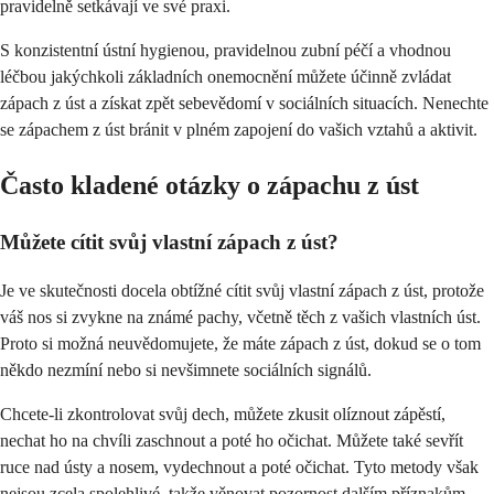
pravidelně setkávají ve své praxi.
S konzistentní ústní hygienou, pravidelnou zubní péčí a vhodnou
léčbou jakýchkoli základních onemocnění můžete účinně zvládat
zápach z úst a získat zpět sebevědomí v sociálních situacích. Nenechte
se zápachem z úst bránit v plném zapojení do vašich vztahů a aktivit.
Často kladené otázky o zápachu z úst
Můžete cítit svůj vlastní zápach z úst?
Je ve skutečnosti docela obtížné cítit svůj vlastní zápach z úst, protože
váš nos si zvykne na známé pachy, včetně těch z vašich vlastních úst.
Proto si možná neuvědomujete, že máte zápach z úst, dokud se o tom
někdo nezmíní nebo si nevšimnete sociálních signálů.
Chcete-li zkontrolovat svůj dech, můžete zkusit olíznout zápěstí,
nechat ho na chvíli zaschnout a poté ho očichat. Můžete také sevřít
ruce nad ústy a nosem, vydechnout a poté očichat. Tyto metody však
nejsou zcela spolehlivé, takže věnovat pozornost dalším příznakům,