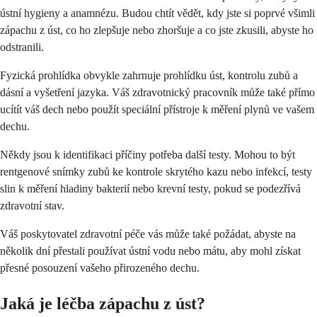
ústní hygieny a anamnézu. Budou chtít vědět, kdy jste si poprvé všimli
zápachu z úst, co ho zlepšuje nebo zhoršuje a co jste zkusili, abyste ho
odstranili.
Fyzická prohlídka obvykle zahrnuje prohlídku úst, kontrolu zubů a
dásní a vyšetření jazyka. Váš zdravotnický pracovník může také přímo
ucítít váš dech nebo použít speciální přístroje k měření plynů ve vašem
dechu.
Někdy jsou k identifikaci příčiny potřeba další testy. Mohou to být
rentgenové snímky zubů ke kontrole skrytého kazu nebo infekcí, testy
slin k měření hladiny bakterií nebo krevní testy, pokud se podezřívá
zdravotní stav.
Váš poskytovatel zdravotní péče vás může také požádat, abyste na
několik dní přestali používat ústní vodu nebo mátu, aby mohl získat
přesné posouzení vašeho přirozeného dechu.
Jaká je léčba zápachu z úst?