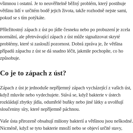
všimnou i ostatní. Je to neuvěřitelně běžný problém, který postihuje
většinu lidí v určitém bodě jejich života, takže rozhodně nejste sami,
pokud se s tím potýkáte.
Příležitostný zápach z úst po jídle česneku nebo po probuzení je zcela
normální, ale přetrvávající zápach z úst může signalizovat skryté
problémy, které si zaslouží pozornost. Dobrá zpráva je, že většina
případů zápachu z úst se dá snadno léčit, jakmile pochopíte, co ho
způsobuje.
Co je to zápach z úst?
Zápach z úst je jednoduše nepříjemný zápach vycházející z vašich úst,
když mluvíte nebo vydechujete. Stává se, když bakterie v ústech
rozkládají zbytky jídla, odumřelé buňky nebo jiné látky a uvolňují
sloučeniny síry, které nepříjemně páchnou.
Vaše ústa přirozeně obsahují miliony bakterií a většinou jsou neškodné.
Nicméně, když se tyto bakterie množí nebo se objeví určité stavy,