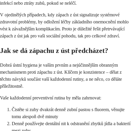
infekcí nebo ztráty zubů, pokud se neléčí.
V ojedinělých případech, kdy zápach z úst signalizuje systémové
zdravotní problémy, by odložení léčby základního onemocnění mohlo
vést k závažnějším komplikacím. Proto je důležité řešit přetrvávající
zápach z úst jak pro vaši sociální pohodu, tak pro celkové zdraví.
Jak se dá zápachu z úst předcházet?
Dobrá ústní hygiena je vaším prvním a nejúčinnějším obranným
mechanismem proti zápachu z úst. Klíčem je konzistence – dělat z
těchto návyků součást vaší každodenní rutiny, a ne něco, co děláte
příležitostně.
Vaše každodenní preventivní rutina by měla zahrnovat:
Čistěte si zuby dvakrát denně zubní pastou s fluorem, věnujte
tomu alespoň dvě minuty
Denně používejte dentální nit k odstranění zbytků jídla a bakterií
mezi zuby