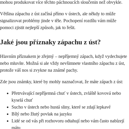
mohou produkovat více těchto páchnoucích sloučenin než obvykle.
Většina zápachu z úst začíná přímo v ústech, ale někdy to může
signalizovat problémy jinde v těle. Pochopení rozdílu vám může
pomoci zjistit nejlepší způsob, jak to řešit.
Jaké jsou příznaky zápachu z úst?
Hlavním příznakem je zřejmý – nepříjemný zápach, když vydechujete
nebo mluvíte. Možná si ale vždy nevšimnete vlastního zápachu z úst,
protože váš nos si zvykne na známé pachy.
Zde jsou známky, které by mohly naznačovat, že máte zápach z úst:
Přetrvávající nepříjemná chuť v ústech, zvláště kovová nebo
kyselá chuť
Sucho v ústech nebo hustá sliny, které se zdají lepkavé
Bílý nebo žlutý povlak na jazyku
Lidé se od vás při rozhovoru odtahují nebo vám často nabízejí
mátu