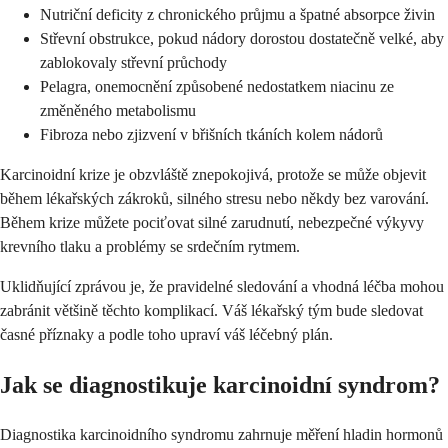
Nutriční deficity z chronického průjmu a špatné absorpce živin
Střevní obstrukce, pokud nádory dorostou dostatečně velké, aby
zablokovaly střevní průchody
Pelagra, onemocnění způsobené nedostatkem niacinu ze
změněného metabolismu
Fibroza nebo zjizvení v břišních tkáních kolem nádorů
Karcinoidní krize je obzvláště znepokojivá, protože se může objevit
během lékařských zákroků, silného stresu nebo někdy bez varování.
Během krize můžete pociťovat silné zarudnutí, nebezpečné výkyvy
krevního tlaku a problémy se srdečním rytmem.
Uklidňující zprávou je, že pravidelné sledování a vhodná léčba mohou
zabránit většině těchto komplikací. Váš lékařský tým bude sledovat
časné příznaky a podle toho upraví váš léčebný plán.
Jak se diagnostikuje karcinoidní syndrom?
Diagnostika karcinoidního syndromu zahrnuje měření hladin hormonů