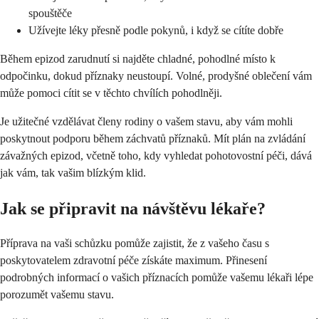
spouštěče
Užívejte léky přesně podle pokynů, i když se cítíte dobře
Během epizod zarudnutí si najděte chladné, pohodlné místo k
odpočinku, dokud příznaky neustoupí. Volné, prodyšné oblečení vám
může pomoci cítit se v těchto chvílích pohodlněji.
Je užitečné vzdělávat členy rodiny o vašem stavu, aby vám mohli
poskytnout podporu během záchvatů příznaků. Mít plán na zvládání
závažných epizod, včetně toho, kdy vyhledat pohotovostní péči, dává
jak vám, tak vašim blízkým klid.
Jak se připravit na návštěvu lékaře?
Příprava na vaši schůzku pomůže zajistit, že z vašeho času s
poskytovatelem zdravotní péče získáte maximum. Přinesení
podrobných informací o vašich příznacích pomůže vašemu lékaři lépe
porozumět vašemu stavu.