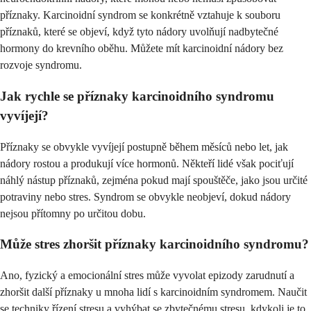
příznaky. Karcinoidní syndrom se konkrétně vztahuje k souboru
příznaků, které se objeví, když tyto nádory uvolňují nadbytečné
hormony do krevního oběhu. Můžete mít karcinoidní nádory bez
rozvoje syndromu.
Jak rychle se příznaky karcinoidního syndromu
vyvíjejí?
Příznaky se obvykle vyvíjejí postupně během měsíců nebo let, jak
nádory rostou a produkují více hormonů. Někteří lidé však pociťují
náhlý nástup příznaků, zejména pokud mají spouštěče, jako jsou určité
potraviny nebo stres. Syndrom se obvykle neobjeví, dokud nádory
nejsou přítomny po určitou dobu.
Může stres zhoršit příznaky karcinoidního syndromu?
Ano, fyzický a emocionální stres může vyvolat epizody zarudnutí a
zhoršit další příznaky u mnoha lidí s karcinoidním syndromem. Naučit
se techniky řízení stresu a vyhýbat se zbytečnému stresu, kdykoli je to