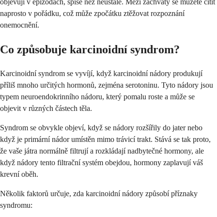
objevují v epizodách, spíše než neustále. Mezi záchvaty se můžete cítit
naprosto v pořádku, což může zpočátku ztěžovat rozpoznání
onemocnění.
Co způsobuje karcinoidní syndrom?
Karcinoidní syndrom se vyvíjí, když karcinoidní nádory produkují
příliš mnoho určitých hormonů, zejména serotoninu. Tyto nádory jsou
typem neuroendokrinního nádoru, který pomalu roste a může se
objevit v různých částech těla.
Syndrom se obvykle objeví, když se nádory rozšířily do jater nebo
když je primární nádor umístěn mimo trávicí trakt. Stává se tak proto,
že vaše játra normálně filtrují a rozkládají nadbytečné hormony, ale
když nádory tento filtrační systém obejdou, hormony zaplavují váš
krevní oběh.
Několik faktorů určuje, zda karcinoidní nádory způsobí příznaky
syndromu: