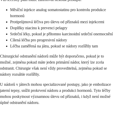
Měsíční injekce analog somatostatinu pro kontrolu produkce
hormonů
Protiprůjmová léčiva pro úlevu od příznaků mezi injekcemi
Doplňky niacinu k prevenci pelagry
Srdeční léky, pokud je přítomno karcinoidní srdeční onemocnění
Cílená léčba pro progresivní nádory
Léčba zaměřená na játra, pokud se nádory rozšířily tam
Chirurgické odstranění nádorů může být doporučeno, pokud je to
možné, zejména pokud máte jeden primární nádor, který lze zcela
odstranit. Chirurgie však není vždy proveditelná, zejména pokud se
nádory rozsáhle rozšířily.
U nádorů v játrech mohou specializované postupy, jako je embolizace
jaterní tepny, snížit prokrvení nádoru a produkci hormonů. Tyto léčby
mohou poskytnout významnou úlevu od příznaků, i když není možné
úplné odstranění nádoru.