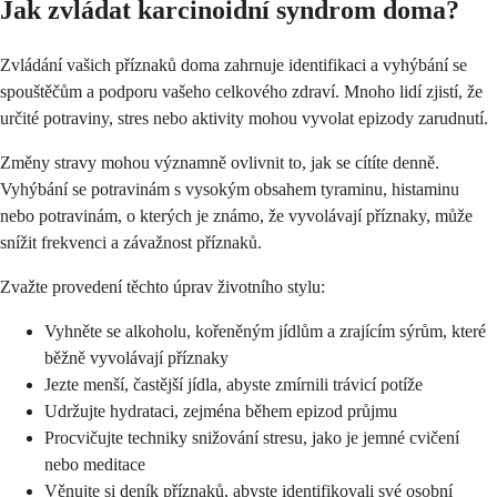
Jak zvládat karcinoidní syndrom doma?
Zvládání vašich příznaků doma zahrnuje identifikaci a vyhýbání se
spouštěčům a podporu vašeho celkového zdraví. Mnoho lidí zjistí, že
určité potraviny, stres nebo aktivity mohou vyvolat epizody zarudnutí.
Změny stravy mohou významně ovlivnit to, jak se cítíte denně.
Vyhýbání se potravinám s vysokým obsahem tyraminu, histaminu
nebo potravinám, o kterých je známo, že vyvolávají příznaky, může
snížit frekvenci a závažnost příznaků.
Zvažte provedení těchto úprav životního stylu:
Vyhněte se alkoholu, kořeněným jídlům a zrajícím sýrům, které
běžně vyvolávají příznaky
Jezte menší, častější jídla, abyste zmírnili trávicí potíže
Udržujte hydrataci, zejména během epizod průjmu
Procvičujte techniky snižování stresu, jako je jemné cvičení
nebo meditace
Věnujte si deník příznaků, abyste identifikovali své osobní