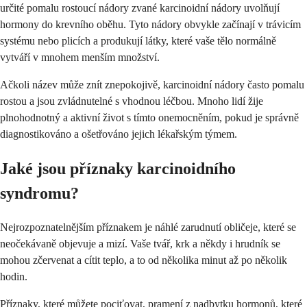
určité pomalu rostoucí nádory zvané karcinoidní nádory uvolňují
hormony do krevního oběhu. Tyto nádory obvykle začínají v trávicím
systému nebo plicích a produkují látky, které vaše tělo normálně
vytváří v mnohem menším množství.
Ačkoli název může znít znepokojivě, karcinoidní nádory často pomalu
rostou a jsou zvládnutelné s vhodnou léčbou. Mnoho lidí žije
plnohodnotný a aktivní život s tímto onemocněním, pokud je správně
diagnostikováno a ošetřováno jejich lékařským týmem.
Jaké jsou příznaky karcinoidního
syndromu?
Nejrozpoznatelnějším příznakem je náhlé zarudnutí obličeje, které se
neočekávaně objevuje a mizí. Vaše tvář, krk a někdy i hrudník se
mohou zčervenat a cítit teplo, a to od několika minut až po několik
hodin.
Příznaky, které můžete pociťovat, pramení z nadbytku hormonů, které