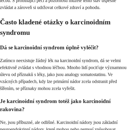
léčbu. S probíhající péčí a pozorností můžete tento stav úspěšně
zvládat a zároveň si udržovat celkové zdraví a pohodu.
Často kladené otázky o karcinoidním
syndromu
Dá se karcinoidní syndrom úplně vyléčit?
Zatímco neexistuje žádný lék na karcinoidní syndrom, dá se velmi
efektivně zvládat s vhodnou léčbou. Mnoho lidí pociťuje významnou
úlevu od příznaků s léky, jako jsou analogy somatostatinu. Ve
vzácných případech, kdy lze primární nádor zcela odstranit před
šířením, se příznaky mohou zcela vyřešit.
Je karcinoidní syndrom totéž jako karcinoidní
rakovina?
Ne, jsou příbuzné, ale odlišné. Karcinoidní nádory jsou základní
neuroendokrinní nádory, které mohou nebo nemusí způsobovat