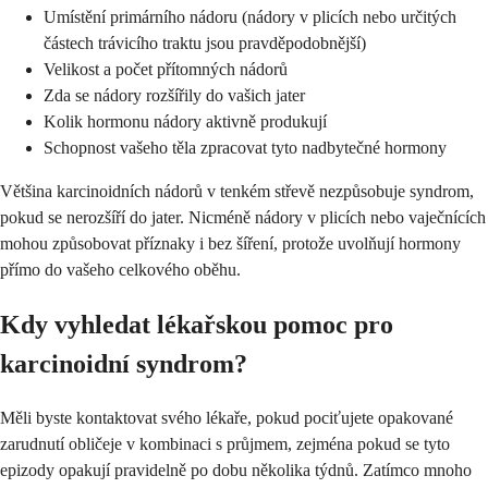
Umístění primárního nádoru (nádory v plicích nebo určitých
částech trávicího traktu jsou pravděpodobnější)
Velikost a počet přítomných nádorů
Zda se nádory rozšířily do vašich jater
Kolik hormonu nádory aktivně produkují
Schopnost vašeho těla zpracovat tyto nadbytečné hormony
Většina karcinoidních nádorů v tenkém střevě nezpůsobuje syndrom,
pokud se nerozšíří do jater. Nicméně nádory v plicích nebo vaječnících
mohou způsobovat příznaky i bez šíření, protože uvolňují hormony
přímo do vašeho celkového oběhu.
Kdy vyhledat lékařskou pomoc pro
karcinoidní syndrom?
Měli byste kontaktovat svého lékaře, pokud pociťujete opakované
zarudnutí obličeje v kombinaci s průjmem, zejména pokud se tyto
epizody opakují pravidelně po dobu několika týdnů. Zatímco mnoho