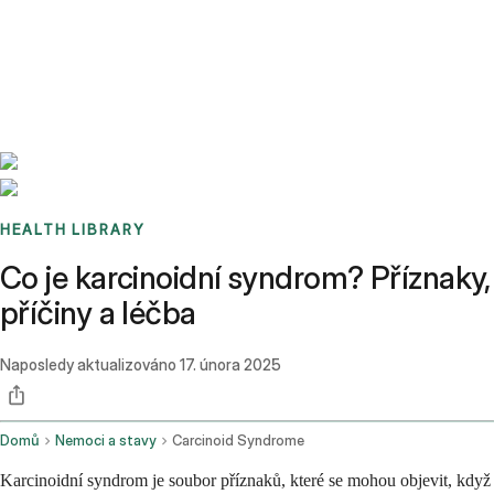
Benchmarks
Stories
FAQ
Sign up / Log in
HEALTH LIBRARY
Co je karcinoidní syndrom? Příznaky,
příčiny a léčba
Naposledy aktualizováno
17. února 2025
Domů
Nemoci a stavy
Carcinoid Syndrome
Karcinoidní syndrom je soubor příznaků, které se mohou objevit, když