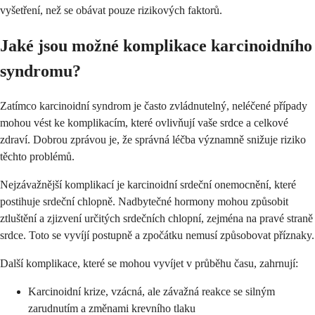
vyšetření, než se obávat pouze rizikových faktorů.
Jaké jsou možné komplikace karcinoidního
syndromu?
Zatímco karcinoidní syndrom je často zvládnutelný, neléčené případy
mohou vést ke komplikacím, které ovlivňují vaše srdce a celkové
zdraví. Dobrou zprávou je, že správná léčba významně snižuje riziko
těchto problémů.
Nejzávažnější komplikací je karcinoidní srdeční onemocnění, které
postihuje srdeční chlopně. Nadbytečné hormony mohou způsobit
ztluštění a zjizvení určitých srdečních chlopní, zejména na pravé straně
srdce. Toto se vyvíjí postupně a zpočátku nemusí způsobovat příznaky.
Další komplikace, které se mohou vyvíjet v průběhu času, zahrnují:
Karcinoidní krize, vzácná, ale závažná reakce se silným
zarudnutím a změnami krevního tlaku