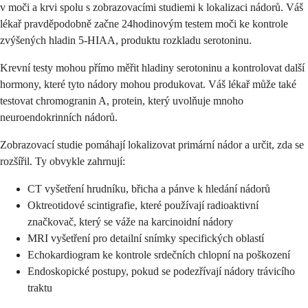
v moči a krvi spolu s zobrazovacími studiemi k lokalizaci nádorů. Váš
lékař pravděpodobně začne 24hodinovým testem moči ke kontrole
zvýšených hladin 5-HIAA, produktu rozkladu serotoninu.
Krevní testy mohou přímo měřit hladiny serotoninu a kontrolovat další
hormony, které tyto nádory mohou produkovat. Váš lékař může také
testovat chromogranin A, protein, který uvolňuje mnoho
neuroendokrinních nádorů.
Zobrazovací studie pomáhají lokalizovat primární nádor a určit, zda se
rozšířil. Ty obvykle zahrnují:
CT vyšetření hrudníku, břicha a pánve k hledání nádorů
Oktreotidové scintigrafie, které používají radioaktivní
značkovač, který se váže na karcinoidní nádory
MRI vyšetření pro detailní snímky specifických oblastí
Echokardiogram ke kontrole srdečních chlopní na poškození
Endoskopické postupy, pokud se podezřívají nádory trávicího
traktu