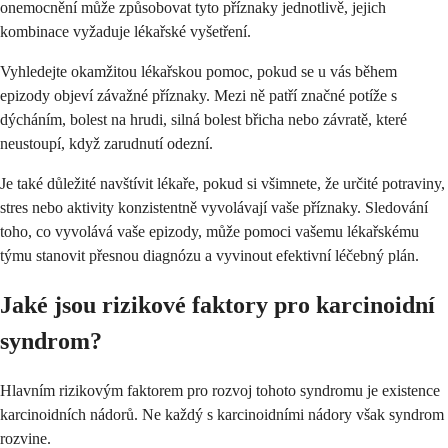
onemocnění může způsobovat tyto příznaky jednotlivě, jejich
kombinace vyžaduje lékařské vyšetření.
Vyhledejte okamžitou lékařskou pomoc, pokud se u vás během
epizody objeví závažné příznaky. Mezi ně patří značné potíže s
dýcháním, bolest na hrudi, silná bolest břicha nebo závratě, které
neustoupí, když zarudnutí odezní.
Je také důležité navštívit lékaře, pokud si všimnete, že určité potraviny,
stres nebo aktivity konzistentně vyvolávají vaše příznaky. Sledování
toho, co vyvolává vaše epizody, může pomoci vašemu lékařskému
týmu stanovit přesnou diagnózu a vyvinout efektivní léčebný plán.
Jaké jsou rizikové faktory pro karcinoidní
syndrom?
Hlavním rizikovým faktorem pro rozvoj tohoto syndromu je existence
karcinoidních nádorů. Ne každý s karcinoidními nádory však syndrom
rozvine.