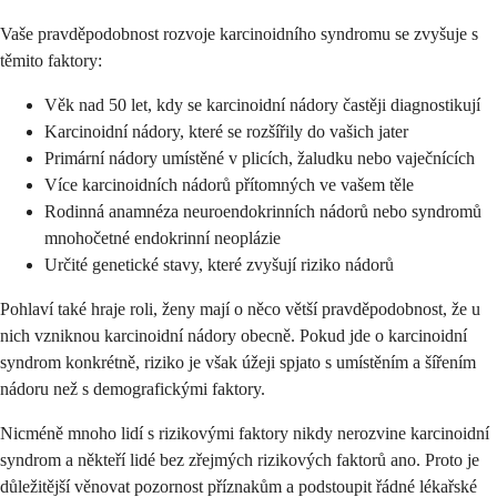
Vaše pravděpodobnost rozvoje karcinoidního syndromu se zvyšuje s
těmito faktory:
Věk nad 50 let, kdy se karcinoidní nádory častěji diagnostikují
Karcinoidní nádory, které se rozšířily do vašich jater
Primární nádory umístěné v plicích, žaludku nebo vaječnících
Více karcinoidních nádorů přítomných ve vašem těle
Rodinná anamnéza neuroendokrinních nádorů nebo syndromů
mnohočetné endokrinní neoplázie
Určité genetické stavy, které zvyšují riziko nádorů
Pohlaví také hraje roli, ženy mají o něco větší pravděpodobnost, že u
nich vzniknou karcinoidní nádory obecně. Pokud jde o karcinoidní
syndrom konkrétně, riziko je však úžeji spjato s umístěním a šířením
nádoru než s demografickými faktory.
Nicméně mnoho lidí s rizikovými faktory nikdy nerozvine karcinoidní
syndrom a někteří lidé bez zřejmých rizikových faktorů ano. Proto je
důležitější věnovat pozornost příznakům a podstoupit řádné lékařské