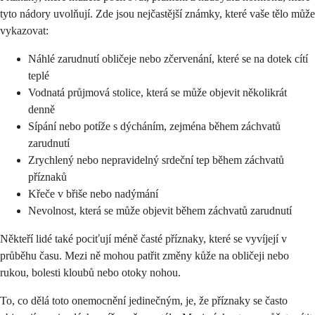
tyto nádory uvolňují. Zde jsou nejčastější známky, které vaše tělo může
vykazovat:
Náhlé zarudnutí obličeje nebo zčervenání, které se na dotek cítí
teplé
Vodnatá průjmová stolice, která se může objevit několikrát
denně
Sípání nebo potíže s dýcháním, zejména během záchvatů
zarudnutí
Zrychlený nebo nepravidelný srdeční tep během záchvatů
příznaků
Křeče v břiše nebo nadýmání
Nevolnost, která se může objevit během záchvatů zarudnutí
Někteří lidé také pociťují méně časté příznaky, které se vyvíjejí v
průběhu času. Mezi ně mohou patřit změny kůže na obličeji nebo
rukou, bolesti kloubů nebo otoky nohou.
To, co dělá toto onemocnění jedinečným, je, že příznaky se často