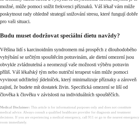
možné, může pomoci snížit frekvenci příznaků. Váš lékař vám může
poskytnout rady ohledně strategií snižování stresu, které fungují dobře
pro vaši situaci.
Budu muset dodržovat speciální dietu navždy?
Většina lidí s karcinoidním syndromem má prospěch z dlouhodobého
vyhýbání se určitým spouštěcím potravinám, ale dietní omezení jsou
obvykle zvládnutelná a neomezují vaše možnosti výběru potravin
příliš. Váš lékařský tým nebo nutriční terapeut vám může pomoci
vyvinout udržitelný jídelníček, který minimalizuje příznaky a zároveň
zajistí, že budete mít dostatek živin. Specifická omezení se liší od
člověka k člověku v závislosti na individuálních spouštěčích.
Medical Disclaimer:
This article is for informational purposes only and does not constitute
medical advice. Always consult a qualified healthcare provider for diagnosis and treatment
decisions. If you are experiencing a medical emergency, call 911 or go to the nearest emergency
room immediately.