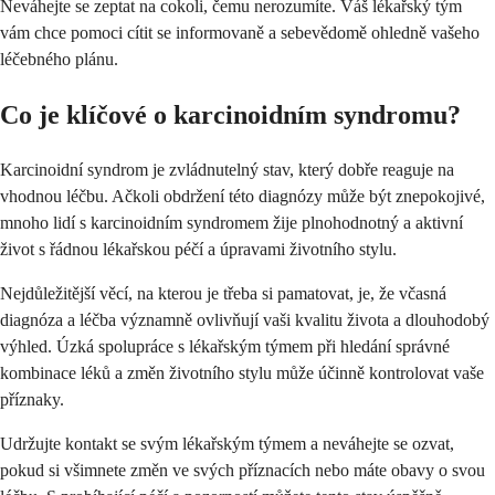
Neváhejte se zeptat na cokoli, čemu nerozumíte. Váš lékařský tým
vám chce pomoci cítit se informovaně a sebevědomě ohledně vašeho
léčebného plánu.
Co je klíčové o karcinoidním syndromu?
Karcinoidní syndrom je zvládnutelný stav, který dobře reaguje na
vhodnou léčbu. Ačkoli obdržení této diagnózy může být znepokojivé,
mnoho lidí s karcinoidním syndromem žije plnohodnotný a aktivní
život s řádnou lékařskou péčí a úpravami životního stylu.
Nejdůležitější věcí, na kterou je třeba si pamatovat, je, že včasná
diagnóza a léčba významně ovlivňují vaši kvalitu života a dlouhodobý
výhled. Úzká spolupráce s lékařským týmem při hledání správné
kombinace léků a změn životního stylu může účinně kontrolovat vaše
příznaky.
Udržujte kontakt se svým lékařským týmem a neváhejte se ozvat,
pokud si všimnete změn ve svých příznacích nebo máte obavy o svou