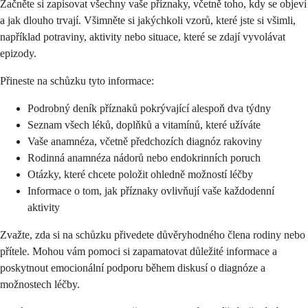
Začněte si zapisovat všechny vaše příznaky, včetně toho, kdy se objeví
a jak dlouho trvají. Všimněte si jakýchkoli vzorů, které jste si všimli,
například potraviny, aktivity nebo situace, které se zdají vyvolávat
epizody.
Přineste na schůzku tyto informace:
Podrobný deník příznaků pokrývající alespoň dva týdny
Seznam všech léků, doplňků a vitamínů, které užíváte
Vaše anamnéza, včetně předchozích diagnóz rakoviny
Rodinná anamnéza nádorů nebo endokrinních poruch
Otázky, které chcete položit ohledně možností léčby
Informace o tom, jak příznaky ovlivňují vaše každodenní
aktivity
Zvažte, zda si na schůzku přivedete důvěryhodného člena rodiny nebo
přítele. Mohou vám pomoci si zapamatovat důležité informace a
poskytnout emocionální podporu během diskusí o diagnóze a
možnostech léčby.