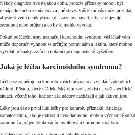
Někdy diagnóza trvá nějakou dobu, protože příznaky mohou být
nenápadné nebo zaměněny za jiné stavy. Váš lékař vás může požádat,
abyste si vedli deník příznaků a zaznamenávali, kdy se objevuje
zarudnutí nebo průjem a co by je mohlo vyvolat.
Pokud počáteční testy naznačují karcinoidní syndrom, váš lékař vám
může doporučit vyhnout se určitým potravinám a lékům, které mohou
vyvolat příznaky, zatímco dokončuje diagnostické vyšetření.
Jaká je léčba karcinoidního syndromu?
Léčba se zaměřuje na kontrolu vašich příznaků a zvládání základních
nádorů. Přístup, který váš lékařský tým zvolí, závisí na vaší specifické
situaci, včetně toho, kde se vaše nádory nacházejí a jak aktivní jsou.
Léky jsou často první linií léčby pro kontrolu příznaků. Analoga
somatostatinu, jako je oktreotid nebo lanreotid, mohou významně snížit
zarudnutí a průjem blokováním uvolňování hormonů z nádorů.
Váš léčebný plán může zahrnovat několik přístupů: