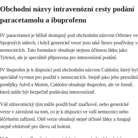
Obchodní názvy intravenózní cesty podání
paracetamolu a ibuprofenu
IV paracetamol je běžně dostupný pod obchodním názvem Ofirmev ve
Spojených státech, i když generické verze jsou také široce používány v
nemocnicích. Tato formulace obsahuje stejnou účinnou látku jako
Tylenol, ale je speciálně připravena pro intravenózní podání.
IV ibuprofen je k dispozici pod obchodním názvem Caldolor, který byl
speciálně vyvinut pro použití v nemocnicích. Stejně jako jeho perorální
protějšky Advil a Motrin, Caldolor obsahuje ibuprofen, ale ve formě,
která může být bezpečně podávána intravenózně.
Váš zdravotnický tým může použít buď značkové, nebo generické
verze v závislosti na tom, co je k dispozici ve vaší nemocnici nebo
léčebném zařízení. Obě verze obsahují stejné účinné látky a fungují
stejně efektivně pro úlevu od bolesti.