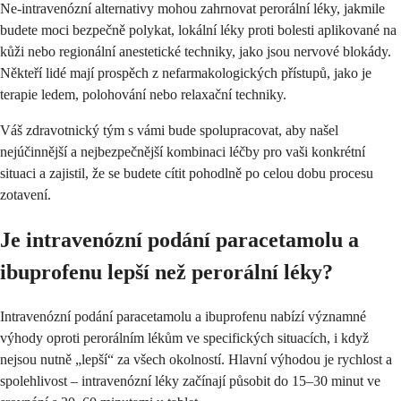
Ne-intravenózní alternativy mohou zahrnovat perorální léky, jakmile
budete moci bezpečně polykat, lokální léky proti bolesti aplikované na
kůži nebo regionální anestetické techniky, jako jsou nervové blokády.
Někteří lidé mají prospěch z nefarmakologických přístupů, jako je
terapie ledem, polohování nebo relaxační techniky.
Váš zdravotnický tým s vámi bude spolupracovat, aby našel
nejúčinnější a nejbezpečnější kombinaci léčby pro vaši konkrétní
situaci a zajistil, že se budete cítit pohodlně po celou dobu procesu
zotavení.
Je intravenózní podání paracetamolu a
ibuprofenu lepší než perorální léky?
Intravenózní podání paracetamolu a ibuprofenu nabízí významné
výhody oproti perorálním lékům ve specifických situacích, i když
nejsou nutně „lepší“ za všech okolností. Hlavní výhodou je rychlost a
spolehlivost – intravenózní léky začínají působit do 15–30 minut ve