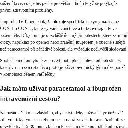
srážení krve, což je bezpečné pro většinu lidí, i když se potýkají s
jinými zdravotními problémy.
Ibuprofen IV funguje tak, že blokuje specifické enzymy nazývané
COX-1 a COX-2, které vytvářejí zánětlivé a bolestivé signály ve
vašem těle. Díky tomu je obzvláště účinný při bolestech, které zahrnují
otoky, například po operaci nebo zranění. Ibuprofen je obecně silnější
než paracetamol při zánětlivé bolesti, ale vyžaduje pečlivější sledování.
Společně mohou tyto léky poskytnout úplnější úlevu od bolesti než
každý z nich samostatně, a proto je váš zdravotnický tým může použít
v kombinaci během vaší léčby.
Jak mám užívat paracetamol a ibuprofen
intravenózní cestou?
Nemusíte dělat nic zvláštního, abyste tyto léky „užívali“, protože váš
zdravotnický tým se o celý proces postará za vás. Intravenózní infuze
obvykle trvá 15-30 minut, během kterých můžete pohodlně odpočívat,