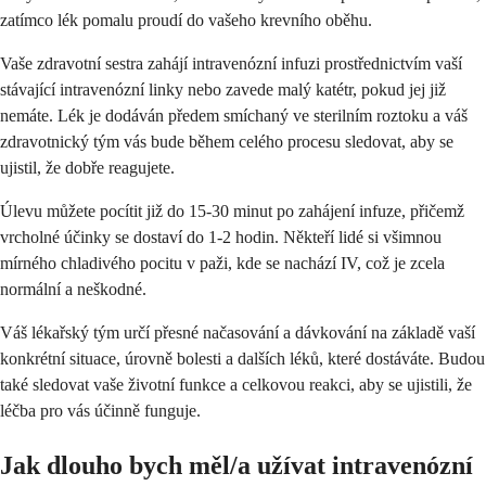
zatímco lék pomalu proudí do vašeho krevního oběhu.
Vaše zdravotní sestra zahájí intravenózní infuzi prostřednictvím vaší
stávající intravenózní linky nebo zavede malý katétr, pokud jej již
nemáte. Lék je dodáván předem smíchaný ve sterilním roztoku a váš
zdravotnický tým vás bude během celého procesu sledovat, aby se
ujistil, že dobře reagujete.
Úlevu můžete pocítit již do 15-30 minut po zahájení infuze, přičemž
vrcholné účinky se dostaví do 1-2 hodin. Někteří lidé si všimnou
mírného chladivého pocitu v paži, kde se nachází IV, což je zcela
normální a neškodné.
Váš lékařský tým určí přesné načasování a dávkování na základě vaší
konkrétní situace, úrovně bolesti a dalších léků, které dostáváte. Budou
také sledovat vaše životní funkce a celkovou reakci, aby se ujistili, že
léčba pro vás účinně funguje.
Jak dlouho bych měl/a užívat intravenózní