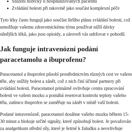
Snížení horečky u hospitalizovaných pacientů
Zvládání bolesti při rakovině jako součást komplexní péče
Tyto léky často fungují jako součást širšího plánu zvládání bolesti, což
umožňuje vašemu zdravotnickému týmu používat nižší dávky
silnějších léků, jako jsou opioidy, a zároveň vás udržovat v pohodlí.
Jak funguje intravenózní podání
paracetamolu a ibuprofenu?
Paracetamol a ibuprofen působí prostřednictvím různých cest ve vašem
těle, aby snížily bolest a zánět, což z nich činí účinné partnery při
zvládání bolesti. Paracetamol primárně ovlivňuje centra zpracování
bolesti ve vašem mozku a pomáhá resetovat kontrolu teploty vašeho
těla, zatímco ibuprofen se zaměřuje na zánět v místě vaší bolesti.
Podané intravenózně, paracetamol dosáhne vašeho mozku během 15-
30 minut a blokuje určité signály, které způsobují bolest. Je považován
za analgetikum střední síly, které je šetrné k žaludku a neovlivňuje