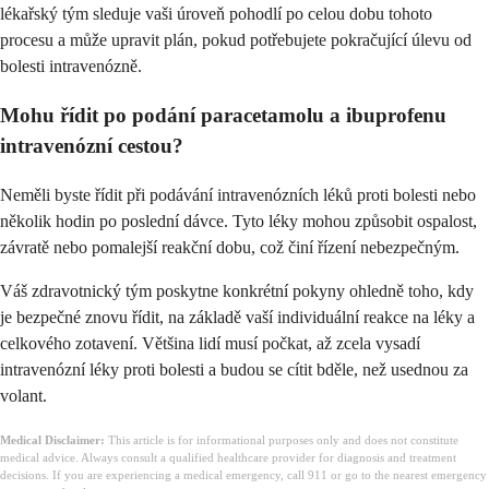
lékařský tým sleduje vaši úroveň pohodlí po celou dobu tohoto
procesu a může upravit plán, pokud potřebujete pokračující úlevu od
bolesti intravenózně.
Mohu řídit po podání paracetamolu a ibuprofenu
intravenózní cestou?
Neměli byste řídit při podávání intravenózních léků proti bolesti nebo
několik hodin po poslední dávce. Tyto léky mohou způsobit ospalost,
závratě nebo pomalejší reakční dobu, což činí řízení nebezpečným.
Váš zdravotnický tým poskytne konkrétní pokyny ohledně toho, kdy
je bezpečné znovu řídit, na základě vaší individuální reakce na léky a
celkového zotavení. Většina lidí musí počkat, až zcela vysadí
intravenózní léky proti bolesti a budou se cítit bděle, než usednou za
volant.
Medical Disclaimer:
This article is for informational purposes only and does not constitute
medical advice. Always consult a qualified healthcare provider for diagnosis and treatment
decisions. If you are experiencing a medical emergency, call 911 or go to the nearest emergency