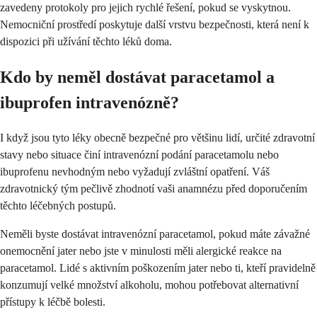
zavedeny protokoly pro jejich rychlé řešení, pokud se vyskytnou.
Nemocniční prostředí poskytuje další vrstvu bezpečnosti, která není k
dispozici při užívání těchto léků doma.
Kdo by neměl dostávat paracetamol a
ibuprofen intravenózně?
I když jsou tyto léky obecně bezpečné pro většinu lidí, určité zdravotní
stavy nebo situace činí intravenózní podání paracetamolu nebo
ibuprofenu nevhodným nebo vyžadují zvláštní opatření. Váš
zdravotnický tým pečlivě zhodnotí vaši anamnézu před doporučením
těchto léčebných postupů.
Neměli byste dostávat intravenózní paracetamol, pokud máte závažné
onemocnění jater nebo jste v minulosti měli alergické reakce na
paracetamol. Lidé s aktivním poškozením jater nebo ti, kteří pravidelně
konzumují velké množství alkoholu, mohou potřebovat alternativní
přístupy k léčbě bolesti.