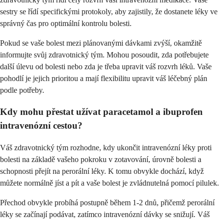
sestry se řídí specifickými protokoly, aby zajistily, že dostanete léky ve
správný čas pro optimální kontrolu bolesti.
Pokud se vaše bolest mezi plánovanými dávkami zvýší, okamžitě
informujte svůj zdravotnický tým. Mohou posoudit, zda potřebujete
další úlevu od bolesti nebo zda je třeba upravit váš rozvrh léků. Vaše
pohodlí je jejich prioritou a mají flexibilitu upravit váš léčebný plán
podle potřeby.
Kdy mohu přestat užívat paracetamol a ibuprofen
intravenózní cestou?
Váš zdravotnický tým rozhodne, kdy ukončit intravenózní léky proti
bolesti na základě vašeho pokroku v zotavování, úrovně bolesti a
schopnosti přejít na perorální léky. K tomu obvykle dochází, když
můžete normálně jíst a pít a vaše bolest je zvládnutelná pomocí pilulek.
Přechod obvykle probíhá postupně během 1-2 dnů, přičemž perorální
léky se začínají podávat, zatímco intravenózní dávky se snižují. Váš