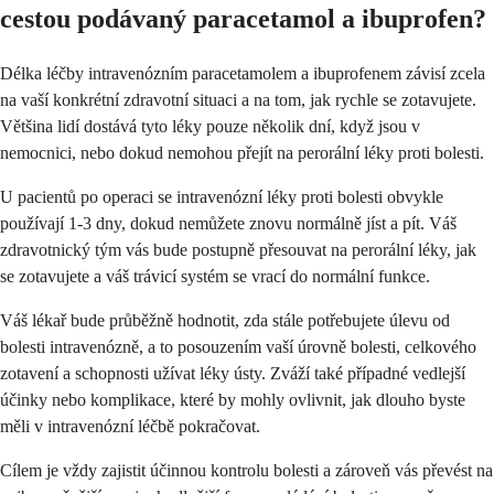
cestou podávaný paracetamol a ibuprofen?
Délka léčby intravenózním paracetamolem a ibuprofenem závisí zcela
na vaší konkrétní zdravotní situaci a na tom, jak rychle se zotavujete.
Většina lidí dostává tyto léky pouze několik dní, když jsou v
nemocnici, nebo dokud nemohou přejít na perorální léky proti bolesti.
U pacientů po operaci se intravenózní léky proti bolesti obvykle
používají 1-3 dny, dokud nemůžete znovu normálně jíst a pít. Váš
zdravotnický tým vás bude postupně přesouvat na perorální léky, jak
se zotavujete a váš trávicí systém se vrací do normální funkce.
Váš lékař bude průběžně hodnotit, zda stále potřebujete úlevu od
bolesti intravenózně, a to posouzením vaší úrovně bolesti, celkového
zotavení a schopnosti užívat léky ústy. Zváží také případné vedlejší
účinky nebo komplikace, které by mohly ovlivnit, jak dlouho byste
měli v intravenózní léčbě pokračovat.
Cílem je vždy zajistit účinnou kontrolu bolesti a zároveň vás převést na