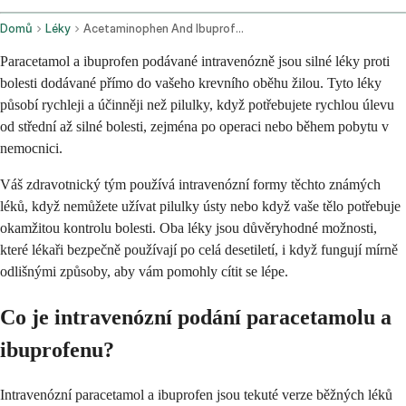
Domů
Léky
Acetaminophen And Ibuprofen Intravenous Route
Paracetamol a ibuprofen podávané intravenózně jsou silné léky proti
bolesti dodávané přímo do vašeho krevního oběhu žilou. Tyto léky
působí rychleji a účinněji než pilulky, když potřebujete rychlou úlevu
od střední až silné bolesti, zejména po operaci nebo během pobytu v
nemocnici.
Váš zdravotnický tým používá intravenózní formy těchto známých
léků, když nemůžete užívat pilulky ústy nebo když vaše tělo potřebuje
okamžitou kontrolu bolesti. Oba léky jsou důvěryhodné možnosti,
které lékaři bezpečně používají po celá desetiletí, i když fungují mírně
odlišnými způsoby, aby vám pomohly cítit se lépe.
Co je intravenózní podání paracetamolu a
ibuprofenu?
Intravenózní paracetamol a ibuprofen jsou tekuté verze běžných léků