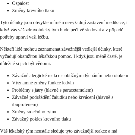
Ospalost
Změny krevního tlaku
Tyto účinky jsou obvykle mírné a nevyžadují zastavení medikace, i
když vás váš zdravotnický tým bude pečlivě sledovat a v případě
potřeby upraví vaši léčbu.
Někteří lidé mohou zaznamenat závažnější vedlejší účinky, které
vyžadují okamžitou lékařskou pomoc. I když jsou méně časté, je
důležité si jich být vědomi:
Závažné alergické reakce s obtížným dýcháním nebo otokem
Významné změny funkce ledvin
Problémy s játry (hlavně s paracetamolem)
Závažné podráždění žaludku nebo krvácení (hlavně s
ibuprofenem)
Změny srdečního rytmu
Závažný pokles krevního tlaku
Váš lékařský tým neustále sleduje tyto závažnější reakce a má