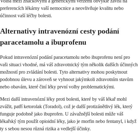
Volba mezi značkovými a generickými verzemi obvykle závisí na
preferencích lékárny vaší nemocnice a neovlivňuje kvalitu nebo
účinnost vaší léčby bolesti.
Alternativy intravenózní cesty podání
paracetamolu a ibuprofenu
Pokud intravenózní podání paracetamolu nebo ibuprofenu není pro
vaši situaci vhodné, má váš zdravotnický tým několik dalších účinných
možností pro zvládání bolesti. Tyto alternativy mohou poskytnout
podobnou úlevu a zároveň se vyhnout jakýmkoli zdravotním stavům
nebo obavám, které činí léky první volby problematickými.
Mezi další intravenózní léky proti bolesti, které by váš lékař mohl
zvážit, patří ketorolak (Toradol), což je další protizánětlivý lék, který
funguje podobně jako ibuprofen. U závažnější bolesti může váš
lékařský tým použít opioidní léky, jako je morfin nebo fentanyl, i když
ty s sebou nesou různá rizika a vedlejší účinky.