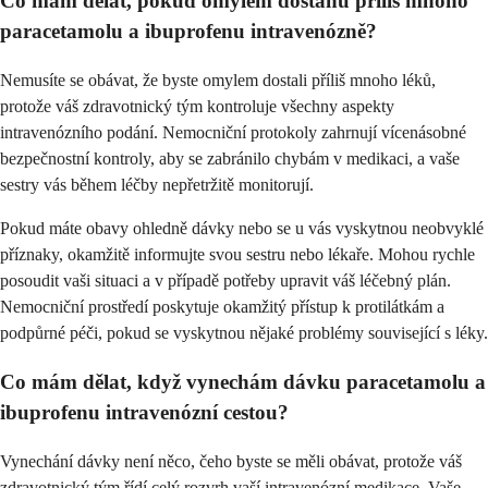
Co mám dělat, pokud omylem dostanu příliš mnoho
paracetamolu a ibuprofenu intravenózně?
Nemusíte se obávat, že byste omylem dostali příliš mnoho léků,
protože váš zdravotnický tým kontroluje všechny aspekty
intravenózního podání. Nemocniční protokoly zahrnují vícenásobné
bezpečnostní kontroly, aby se zabránilo chybám v medikaci, a vaše
sestry vás během léčby nepřetržitě monitorují.
Pokud máte obavy ohledně dávky nebo se u vás vyskytnou neobvyklé
příznaky, okamžitě informujte svou sestru nebo lékaře. Mohou rychle
posoudit vaši situaci a v případě potřeby upravit váš léčebný plán.
Nemocniční prostředí poskytuje okamžitý přístup k protilátkám a
podpůrné péči, pokud se vyskytnou nějaké problémy související s léky.
Co mám dělat, když vynechám dávku paracetamolu a
ibuprofenu intravenózní cestou?
Vynechání dávky není něco, čeho byste se měli obávat, protože váš
zdravotnický tým řídí celý rozvrh vaší intravenózní medikace. Vaše