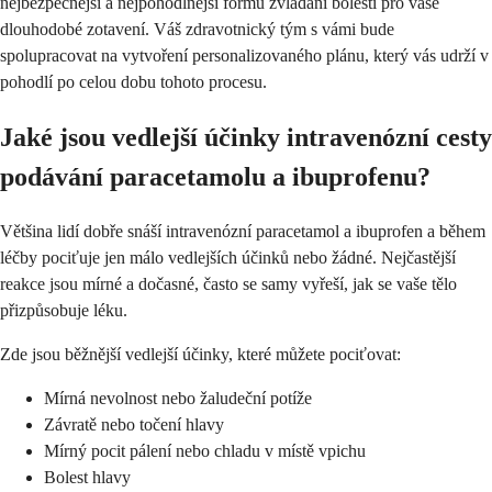
nejbezpečnější a nejpohodlnější formu zvládání bolesti pro vaše
dlouhodobé zotavení. Váš zdravotnický tým s vámi bude
spolupracovat na vytvoření personalizovaného plánu, který vás udrží v
pohodlí po celou dobu tohoto procesu.
Jaké jsou vedlejší účinky intravenózní cesty
podávání paracetamolu a ibuprofenu?
Většina lidí dobře snáší intravenózní paracetamol a ibuprofen a během
léčby pociťuje jen málo vedlejších účinků nebo žádné. Nejčastější
reakce jsou mírné a dočasné, často se samy vyřeší, jak se vaše tělo
přizpůsobuje léku.
Zde jsou běžnější vedlejší účinky, které můžete pociťovat:
Mírná nevolnost nebo žaludeční potíže
Závratě nebo točení hlavy
Mírný pocit pálení nebo chladu v místě vpichu
Bolest hlavy