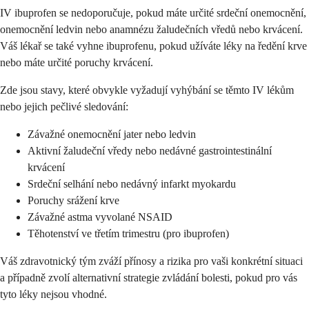
IV ibuprofen se nedoporučuje, pokud máte určité srdeční onemocnění,
onemocnění ledvin nebo anamnézu žaludečních vředů nebo krvácení.
Váš lékař se také vyhne ibuprofenu, pokud užíváte léky na ředění krve
nebo máte určité poruchy krvácení.
Zde jsou stavy, které obvykle vyžadují vyhýbání se těmto IV lékům
nebo jejich pečlivé sledování:
Závažné onemocnění jater nebo ledvin
Aktivní žaludeční vředy nebo nedávné gastrointestinální
krvácení
Srdeční selhání nebo nedávný infarkt myokardu
Poruchy srážení krve
Závažné astma vyvolané NSAID
Těhotenství ve třetím trimestru (pro ibuprofen)
Váš zdravotnický tým zváží přínosy a rizika pro vaši konkrétní situaci
a případně zvolí alternativní strategie zvládání bolesti, pokud pro vás
tyto léky nejsou vhodné.