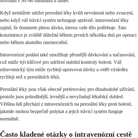
srovnání s 30–60 minutami u tablet.
Když nemůžete udržet perorální léky kvůli nevolnosti nebo zvracení,
nebo když váš trávicí systém nefunguje správně, intravenózní léky
zajistí, že dostanete plnou dávku, kterou vaše tělo potřebuje. Tato
konzistence je zvláště důležitá během prvních několika dnů po operaci
nebo během akutního onemocnění.
Intravenózní podání také umožňuje přesnější dávkování a načasování,
což může být klíčové pro udržení stabilní kontroly bolesti. Váš
zdravotnický tým může rychleji upravovat dávky a vidět výsledky
rychleji než u perorálních léků.
Perorální léky jsou však obecně preferovány pro dlouhodobé užívání,
protože jsou pohodlnější, levnější a nevyžadují lékařský dohled.
Většina lidí přechází z intravenózních na perorální léky proti bolesti,
jakmile mohou bezpečně polykat a jejich trávicí systém funguje
normálně.
Často kladené otázky o intravenózní cestě