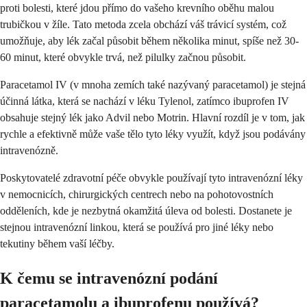
proti bolesti, které jdou přímo do vašeho krevního oběhu malou
trubičkou v žíle. Tato metoda zcela obchází váš trávicí systém, což
umožňuje, aby lék začal působit během několika minut, spíše než 30-
60 minut, které obvykle trvá, než pilulky začnou působit.
Paracetamol IV (v mnoha zemích také nazývaný paracetamol) je stejná
účinná látka, která se nachází v léku Tylenol, zatímco ibuprofen IV
obsahuje stejný lék jako Advil nebo Motrin. Hlavní rozdíl je v tom, jak
rychle a efektivně může vaše tělo tyto léky využít, když jsou podávány
intravenózně.
Poskytovatelé zdravotní péče obvykle používají tyto intravenózní léky
v nemocnicích, chirurgických centrech nebo na pohotovostních
odděleních, kde je nezbytná okamžitá úleva od bolesti. Dostanete je
stejnou intravenózní linkou, která se používá pro jiné léky nebo
tekutiny během vaší léčby.
K čemu se intravenózní podání
paracetamolu a ibuprofenu používá?