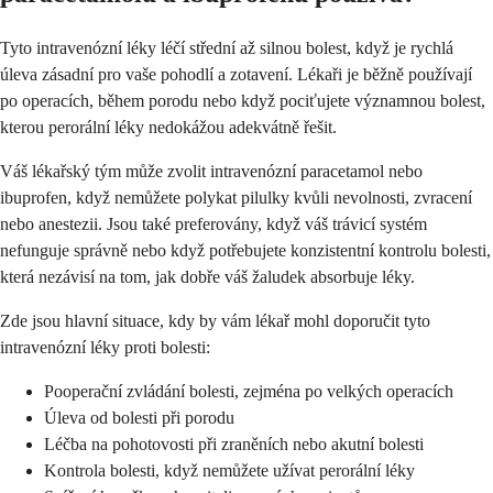
Tyto intravenózní léky léčí střední až silnou bolest, když je rychlá
úleva zásadní pro vaše pohodlí a zotavení. Lékaři je běžně používají
po operacích, během porodu nebo když pociťujete významnou bolest,
kterou perorální léky nedokážou adekvátně řešit.
Váš lékařský tým může zvolit intravenózní paracetamol nebo
ibuprofen, když nemůžete polykat pilulky kvůli nevolnosti, zvracení
nebo anestezii. Jsou také preferovány, když váš trávicí systém
nefunguje správně nebo když potřebujete konzistentní kontrolu bolesti,
která nezávisí na tom, jak dobře váš žaludek absorbuje léky.
Zde jsou hlavní situace, kdy by vám lékař mohl doporučit tyto
intravenózní léky proti bolesti:
Pooperační zvládání bolesti, zejména po velkých operacích
Úleva od bolesti při porodu
Léčba na pohotovosti při zraněních nebo akutní bolesti
Kontrola bolesti, když nemůžete užívat perorální léky