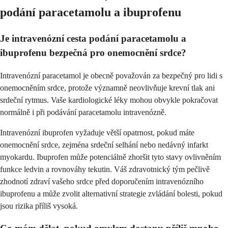
podání paracetamolu a ibuprofenu
Je intravenózní cesta podání paracetamolu a
ibuprofenu bezpečná pro onemocnění srdce?
Intravenózní paracetamol je obecně považován za bezpečný pro lidi s
onemocněním srdce, protože významně neovlivňuje krevní tlak ani
srdeční rytmus. Vaše kardiologické léky mohou obvykle pokračovat
normálně i při podávání paracetamolu intravenózně.
Intravenózní ibuprofen vyžaduje větší opatrnost, pokud máte
onemocnění srdce, zejména srdeční selhání nebo nedávný infarkt
myokardu. Ibuprofen může potenciálně zhoršit tyto stavy ovlivněním
funkce ledvin a rovnováhy tekutin. Váš zdravotnický tým pečlivě
zhodnotí zdraví vašeho srdce před doporučením intravenózního
ibuprofenu a může zvolit alternativní strategie zvládání bolesti, pokud
jsou rizika příliš vysoká.