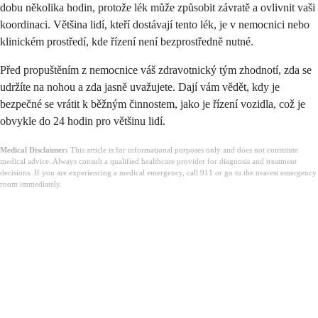
dobu několika hodin, protože lék může způsobit závratě a ovlivnit vaši
koordinaci. Většina lidí, kteří dostávají tento lék, je v nemocnici nebo
klinickém prostředí, kde řízení není bezprostředně nutné.
Před propuštěním z nemocnice váš zdravotnický tým zhodnotí, zda se
udržíte na nohou a zda jasně uvažujete. Dají vám vědět, kdy je
bezpečné se vrátit k běžným činnostem, jako je řízení vozidla, což je
obvykle do 24 hodin pro většinu lidí.
Medical Disclaimer:
This article is for informational purposes only and does not constitute
medical advice. Always consult a qualified healthcare provider for diagnosis and treatment
decisions. If you are experiencing a medical emergency, call 911 or go to the nearest emergency
room immediately.