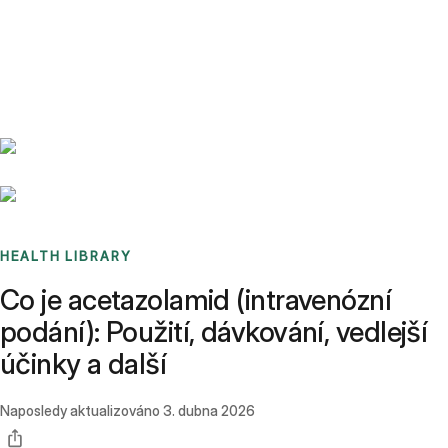
Benchmarks
Stories
FAQ
Sign up / Log in
HEALTH LIBRARY
Co je acetazolamid (intravenózní
podání): Použití, dávkování, vedlejší
účinky a další
Naposledy aktualizováno
3. dubna 2026