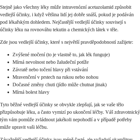
Stejně jako všechny léky může intravenózní acetazolamid způsobit
vedlejší účinky, i když většina lidí jej dobře snáší, pokud je podáván
pod lékařským dohledem. Nejčastější vedlejší účinky souvisejí s
účinky léku na rovnováhu tekutin a chemických látek v těle.
Zde jsou vedlejší účinky, které s největší pravděpodobností zažijete:
Zvýšené močení (to je vlastně to, jak lék funguje)
Mírná nevolnost nebo žaludeční potíže
Závratě nebo točení hlavy při vstávání
Mravenčení v prstech na rukou nebo nohou
Dočasné změny chuti (jídlo může chutnat jinak)
Mírná bolest hlavy
Tyto běžné vedlejší účinky se obvykle zlepšují, jak se vaše tělo
přizpůsobuje léku, a často vymizí po ukončení léčby. Váš zdravotnický
tým vám pomůže zvládnout jakékoli nepohodlí a v případě potřeby
může upravit vaši léčbu.
Závažnější vedlejší účinky jsou méně časté, ale vyžadují okamžitou