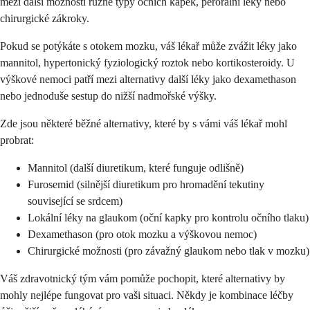
mezi další možnosti různé typy očních kapek, perorální léky nebo
chirurgické zákroky.
Pokud se potýkáte s otokem mozku, váš lékař může zvážit léky jako
mannitol, hypertonický fyziologický roztok nebo kortikosteroidy. U
výškové nemoci patří mezi alternativy další léky jako dexamethason
nebo jednoduše sestup do nižší nadmořské výšky.
Zde jsou některé běžné alternativy, které by s vámi váš lékař mohl
probrat:
Mannitol (další diuretikum, které funguje odlišně)
Furosemid (silnější diuretikum pro hromadění tekutiny
související se srdcem)
Lokální léky na glaukom (oční kapky pro kontrolu očního tlaku)
Dexamethason (pro otok mozku a výškovou nemoc)
Chirurgické možnosti (pro závažný glaukom nebo tlak v mozku)
Váš zdravotnický tým vám pomůže pochopit, které alternativy by
mohly nejlépe fungovat pro vaši situaci. Někdy je kombinace léčby