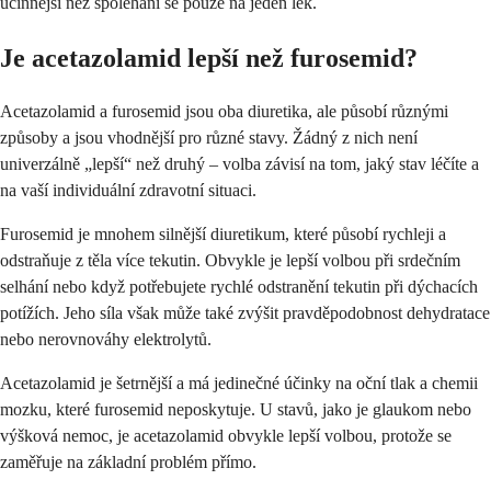
účinnější než spoléhání se pouze na jeden lék.
Je acetazolamid lepší než furosemid?
Acetazolamid a furosemid jsou oba diuretika, ale působí různými
způsoby a jsou vhodnější pro různé stavy. Žádný z nich není
univerzálně „lepší“ než druhý – volba závisí na tom, jaký stav léčíte a
na vaší individuální zdravotní situaci.
Furosemid je mnohem silnější diuretikum, které působí rychleji a
odstraňuje z těla více tekutin. Obvykle je lepší volbou při srdečním
selhání nebo když potřebujete rychlé odstranění tekutin při dýchacích
potížích. Jeho síla však může také zvýšit pravděpodobnost dehydratace
nebo nerovnováhy elektrolytů.
Acetazolamid je šetrnější a má jedinečné účinky na oční tlak a chemii
mozku, které furosemid neposkytuje. U stavů, jako je glaukom nebo
výšková nemoc, je acetazolamid obvykle lepší volbou, protože se
zaměřuje na základní problém přímo.