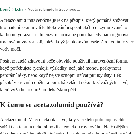
Domů
Léky
Acetazolamide Intravenous Route
Acetazolamid intravenózně je lék na předpis, který pomáhá snižovat
hromadění tekutin v těle blokováním specifického enzymu zvaného
karboanhydráza. Tento enzym normálně pomáhá ledvinám regulovat
rovnováhu vody a solí, takže když je blokován, vaše tělo uvolňuje více
vody močí.
Poskytovatelé zdravotní péče obvykle používají intravenózní formu,
když potřebujete rychlejší výsledky, než jaké mohou poskytnout
perorální léky, nebo když nejste schopni užívat pilulky ústy. Lék
působí v krevním oběhu a pomáhá zvládat několik závažných stavů,
které vyžadují okamžitou lékařskou péči.
K čemu se acetazolamid používá?
Acetazolamid IV léčí několik stavů, kdy vaše tělo potřebuje rychle
snížit tlak tekutin nebo obnovit chemickou rovnováhu. Nejčastějším
důvodem, proč ho lékaři předepisují, je akutní glaukom, závažné oční