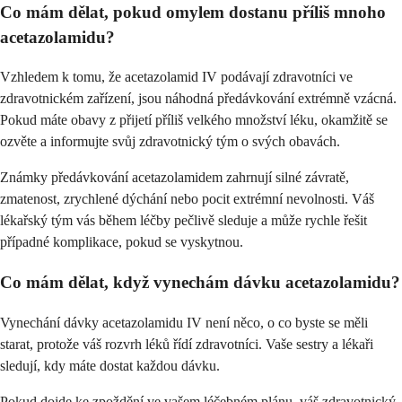
Co mám dělat, pokud omylem dostanu příliš mnoho
acetazolamidu?
Vzhledem k tomu, že acetazolamid IV podávají zdravotníci ve
zdravotnickém zařízení, jsou náhodná předávkování extrémně vzácná.
Pokud máte obavy z přijetí příliš velkého množství léku, okamžitě se
ozvěte a informujte svůj zdravotnický tým o svých obavách.
Známky předávkování acetazolamidem zahrnují silné závratě,
zmatenost, zrychlené dýchání nebo pocit extrémní nevolnosti. Váš
lékařský tým vás během léčby pečlivě sleduje a může rychle řešit
případné komplikace, pokud se vyskytnou.
Co mám dělat, když vynechám dávku acetazolamidu?
Vynechání dávky acetazolamidu IV není něco, o co byste se měli
starat, protože váš rozvrh léků řídí zdravotníci. Vaše sestry a lékaři
sledují, kdy máte dostat každou dávku.
Pokud dojde ke zpoždění ve vašem léčebném plánu, váš zdravotnický