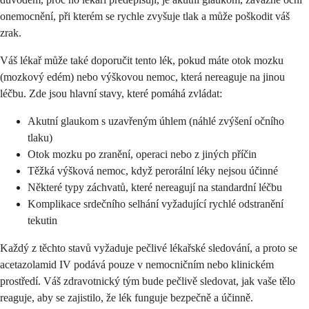
onemocnění, při kterém se rychle zvyšuje tlak a může poškodit váš
zrak.
Váš lékař může také doporučit tento lék, pokud máte otok mozku
(mozkový edém) nebo výškovou nemoc, která nereaguje na jinou
léčbu. Zde jsou hlavní stavy, které pomáhá zvládat:
Akutní glaukom s uzavřeným úhlem (náhlé zvýšení očního
tlaku)
Otok mozku po zranění, operaci nebo z jiných příčin
Těžká výšková nemoc, když perorální léky nejsou účinné
Některé typy záchvatů, které nereagují na standardní léčbu
Komplikace srdečního selhání vyžadující rychlé odstranění
tekutin
Každý z těchto stavů vyžaduje pečlivé lékařské sledování, a proto se
acetazolamid IV podává pouze v nemocničním nebo klinickém
prostředí. Váš zdravotnický tým bude pečlivě sledovat, jak vaše tělo
reaguje, aby se zajistilo, že lék funguje bezpečně a účinně.