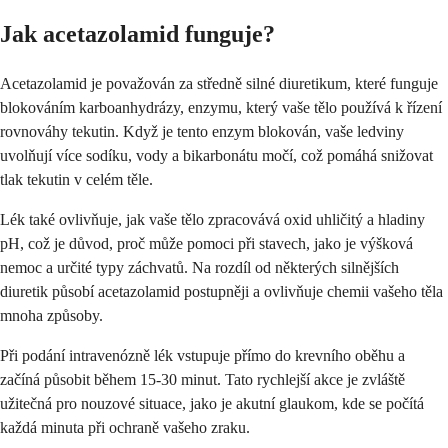
Jak acetazolamid funguje?
Acetazolamid je považován za středně silné diuretikum, které funguje
blokováním karboanhydrázy, enzymu, který vaše tělo používá k řízení
rovnováhy tekutin. Když je tento enzym blokován, vaše ledviny
uvolňují více sodíku, vody a bikarbonátu močí, což pomáhá snižovat
tlak tekutin v celém těle.
Lék také ovlivňuje, jak vaše tělo zpracovává oxid uhličitý a hladiny
pH, což je důvod, proč může pomoci při stavech, jako je výšková
nemoc a určité typy záchvatů. Na rozdíl od některých silnějších
diuretik působí acetazolamid postupněji a ovlivňuje chemii vašeho těla
mnoha způsoby.
Při podání intravenózně lék vstupuje přímo do krevního oběhu a
začíná působit během 15-30 minut. Tato rychlejší akce je zvláště
užitečná pro nouzové situace, jako je akutní glaukom, kde se počítá
každá minuta při ochraně vašeho zraku.