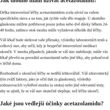
Jak dlouho mám užívat acetazolamid?
Délka intravenózní léčby acetazolamidem zcela závisí na vašem
specifickém stavu a na tom, jak rychle vaše tělo reaguje. U akutního
glaukomu můžete potřebovat pouze jednu nebo dvě dávky během 24-
48 hodin, zatímco otok mozku může vyžadovat několik dní léčby.
Váš lékař bude sledovat vaše příznaky, výsledky laboratorních testů a
celkový stav, aby určil, kdy je bezpečné intravenózní medikaci
ukončit. V mnoha případech, jakmile se váš stav stabilizuje, může vás
lékař převést na perorální acetazolamid nebo jiné léky, aby pokračoval
v léčbě doma.
Rozhodnutí o ukončení léčby se nedělá lehkovážně. Váš zdravotnický
tým zváží faktory, jako je oční tlak (u glaukomu), výsledky
zobrazovacích vyšetření mozku (u otoku) nebo jiné relevantní testy,
aby se ujistil, že se váš stav skutečně zlepšuje, než léčbu ukončí.
Jaké jsou vedlejší účinky acetazolamidu?