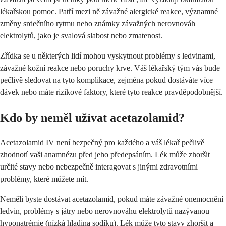
lékařskou pomoc. Patří mezi ně závažné alergické reakce, významné
změny srdečního rytmu nebo známky závažných nerovnováh
elektrolytů, jako je svalová slabost nebo zmatenost.
Zřídka se u některých lidí mohou vyskytnout problémy s ledvinami,
závažné kožní reakce nebo poruchy krve. Váš lékařský tým vás bude
pečlivě sledovat na tyto komplikace, zejména pokud dostáváte více
dávek nebo máte rizikové faktory, které tyto reakce pravděpodobnější.
Kdo by neměl užívat acetazolamid?
Acetazolamid IV není bezpečný pro každého a váš lékař pečlivě
zhodnotí vaši anamnézu před jeho předepsáním. Lék může zhoršit
určité stavy nebo nebezpečně interagovat s jinými zdravotními
problémy, které můžete mít.
Neměli byste dostávat acetazolamid, pokud máte závažné onemocnění
ledvin, problémy s játry nebo nerovnováhu elektrolytů nazývanou
hyponatrémie (nízká hladina sodíku). Lék může tyto stavy zhoršit a