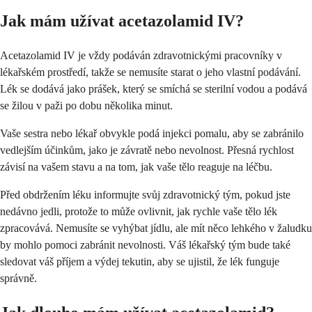
Jak mám užívat acetazolamid IV?
Acetazolamid IV je vždy podáván zdravotnickými pracovníky v
lékařském prostředí, takže se nemusíte starat o jeho vlastní podávání.
Lék se dodává jako prášek, který se smíchá se sterilní vodou a podává
se žilou v paži po dobu několika minut.
Vaše sestra nebo lékař obvykle podá injekci pomalu, aby se zabránilo
vedlejším účinkům, jako je závratě nebo nevolnost. Přesná rychlost
závisí na vašem stavu a na tom, jak vaše tělo reaguje na léčbu.
Před obdržením léku informujte svůj zdravotnický tým, pokud jste
nedávno jedli, protože to může ovlivnit, jak rychle vaše tělo lék
zpracovává. Nemusíte se vyhýbat jídlu, ale mít něco lehkého v žaludku
by mohlo pomoci zabránit nevolnosti. Váš lékařský tým bude také
sledovat váš příjem a výdej tekutin, aby se ujistil, že lék funguje
správně.