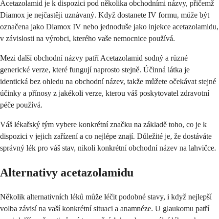
Acetazolamid je k dispozici pod několika obchodními názvy, přičemž
Diamox je nejčastěji uznávaný. Když dostanete IV formu, může být
označena jako Diamox IV nebo jednoduše jako injekce acetazolamidu,
v závislosti na výrobci, kterého vaše nemocnice používá.
Mezi další obchodní názvy patří Acetazolamid sodný a různé
generické verze, které fungují naprosto stejně. Účinná látka je
identická bez ohledu na obchodní název, takže můžete očekávat stejné
účinky a přínosy z jakékoli verze, kterou váš poskytovatel zdravotní
péče používá.
Váš lékařský tým vybere konkrétní značku na základě toho, co je k
dispozici v jejich zařízení a co nejlépe znají. Důležité je, že dostáváte
správný lék pro váš stav, nikoli konkrétní obchodní název na lahvičce.
Alternativy acetazolamidu
Několik alternativních léků může léčit podobné stavy, i když nejlepší
volba závisí na vaší konkrétní situaci a anamnéze. U glaukomu patří