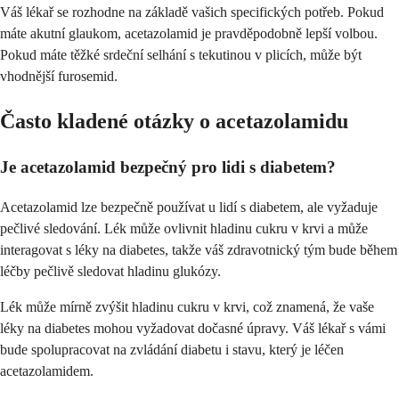
Váš lékař se rozhodne na základě vašich specifických potřeb. Pokud
máte akutní glaukom, acetazolamid je pravděpodobně lepší volbou.
Pokud máte těžké srdeční selhání s tekutinou v plicích, může být
vhodnější furosemid.
Často kladené otázky o acetazolamidu
Je acetazolamid bezpečný pro lidi s diabetem?
Acetazolamid lze bezpečně používat u lidí s diabetem, ale vyžaduje
pečlivé sledování. Lék může ovlivnit hladinu cukru v krvi a může
interagovat s léky na diabetes, takže váš zdravotnický tým bude během
léčby pečlivě sledovat hladinu glukózy.
Lék může mírně zvýšit hladinu cukru v krvi, což znamená, že vaše
léky na diabetes mohou vyžadovat dočasné úpravy. Váš lékař s vámi
bude spolupracovat na zvládání diabetu i stavu, který je léčen
acetazolamidem.