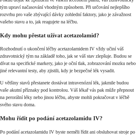
tým upraví načasování vhodným způsobem. Při určování nejlepšího
rozvrhu pro vaše zbývající dávky zohlední faktory, jako je závažnost
vašeho stavu a to, jak reagujete na léčbu.
Kdy mohu přestat užívat acetazolamid?
Rozhodnutí o ukončení léčby acetazolamidem IV vždy učiní váš
zdravotnický tým na základě toho, jak se váš stav zlepšuje. Budou se
dívat na specifické markery, jako je oční tlak, zobrazování mozku nebo
jiné relevantní testy, aby zjistili, kdy je bezpečné lék vysadit.
U většiny stavů přestanete dostávat intravenózní lék, jakmile budou
vaše akutní příznaky pod kontrolou. Váš lékař vás pak může přepnout
na perorální léky nebo jinou léčbu, abyste mohli pokračovat v léčbě
svého stavu doma.
Mohu řídit po podání acetazolamidu IV?
Po podání acetazolamidu IV byste neměli řídit ani obsluhovat stroje po