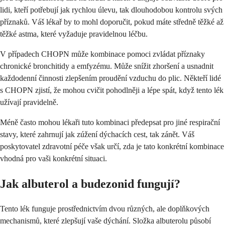
lidi, kteří potřebují jak rychlou úlevu, tak dlouhodobou kontrolu svých
příznaků. Váš lékař by to mohl doporučit, pokud máte středně těžké až
těžké astma, které vyžaduje pravidelnou léčbu.
V případech CHOPN může kombinace pomoci zvládat příznaky
chronické bronchitidy a emfyzému. Může snížit zhoršení a usnadnit
každodenní činnosti zlepšením proudění vzduchu do plic. Někteří lidé
s CHOPN zjistí, že mohou cvičit pohodlněji a lépe spát, když tento lék
užívají pravidelně.
Méně často mohou lékaři tuto kombinaci předepsat pro jiné respirační
stavy, které zahrnují jak zúžení dýchacích cest, tak zánět. Váš
poskytovatel zdravotní péče však určí, zda je tato konkrétní kombinace
vhodná pro vaši konkrétní situaci.
Jak albuterol a budezonid fungují?
Tento lék funguje prostřednictvím dvou různých, ale doplňkových
mechanismů, které zlepšují vaše dýchání. Složka albuterolu působí