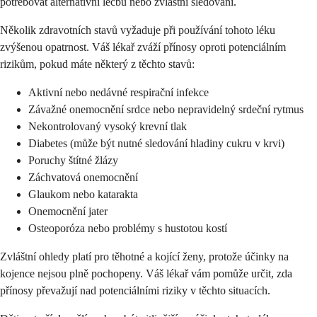
potřebovat alternativní léčbu nebo zvláštní sledování.
Několik zdravotních stavů vyžaduje při používání tohoto léku
zvýšenou opatrnost. Váš lékař zváží přínosy oproti potenciálním
rizikům, pokud máte některý z těchto stavů:
Aktivní nebo nedávné respirační infekce
Závažné onemocnění srdce nebo nepravidelný srdeční rytmus
Nekontrolovaný vysoký krevní tlak
Diabetes (může být nutné sledování hladiny cukru v krvi)
Poruchy štítné žlázy
Záchvatová onemocnění
Glaukom nebo katarakta
Onemocnění jater
Osteoporóza nebo problémy s hustotou kostí
Zvláštní ohledy platí pro těhotné a kojící ženy, protože účinky na
kojence nejsou plně pochopeny. Váš lékař vám pomůže určit, zda
přínosy převažují nad potenciálními riziky v těchto situacích.