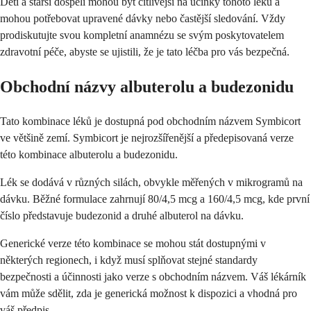
Děti a starší dospělí mohou být citlivější na účinky tohoto léku a
mohou potřebovat upravené dávky nebo častější sledování. Vždy
prodiskutujte svou kompletní anamnézu se svým poskytovatelem
zdravotní péče, abyste se ujistili, že je tato léčba pro vás bezpečná.
Obchodní názvy albuterolu a budezonidu
Tato kombinace léků je dostupná pod obchodním názvem Symbicort
ve většině zemí. Symbicort je nejrozšířenější a předepisovaná verze
této kombinace albuterolu a budezonidu.
Lék se dodává v různých silách, obvykle měřených v mikrogramů na
dávku. Běžné formulace zahrnují 80/4,5 mcg a 160/4,5 mcg, kde první
číslo představuje budezonid a druhé albuterol na dávku.
Generické verze této kombinace se mohou stát dostupnými v
některých regionech, i když musí splňovat stejné standardy
bezpečnosti a účinnosti jako verze s obchodním názvem. Váš lékárník
vám může sdělit, zda je generická možnost k dispozici a vhodná pro
váš předpis.