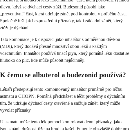
úlevu, když se dýchací cesty zúží. Budesonid působí jako
„preventivní“ část, která udržuje zánět pod kontrolou v průběhu času.
Společně řeší jak bezprostřední příznaky, tak i základní zánět, který
ztěžuje dýchání.
Tato kombinace je k dispozici jako inhalátor s odměřenou dávkou
(MDI), který dodává přesné množství obou léků s každým
vdechnutím. Inhalátor používá hnací plyn, který pomáhá léku dostat se
hluboko do plic, kde může působit nejúčinněji.
K čemu se albuterol a budezonid používá?
Lékaři předepisují tento kombinovaný inhalátor primárně pro léčbu
astmatu a CHOPN. Pomáhá předcházet a léčit problémy s dýcháním
tím, že udržuje dýchací cesty otevřené a snižuje zánět, který může
vyvolat příznaky.
U astmatu může tento lék pomoci kontrolovat denní příznaky, jako
jsou sípání, dušnost, tíže na hrudi a kašel. Funguje obzvláště dobře pro