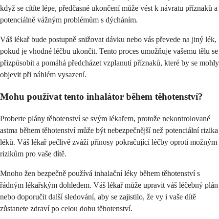
když se cítíte lépe, předčasné ukončení může vést k návratu příznaků a
potenciálně vážným problémům s dýcháním.
Váš lékař bude postupně snižovat dávku nebo vás převede na jiný lék,
pokud je vhodné léčbu ukončit. Tento proces umožňuje vašemu tělu se
přizpůsobit a pomáhá předcházet vzplanutí příznaků, které by se mohly
objevit při náhlém vysazení.
Mohu používat tento inhalátor během těhotenství?
Proberte plány těhotenství se svým lékařem, protože nekontrolované
astma během těhotenství může být nebezpečnější než potenciální rizika
léků. Váš lékař pečlivě zváží přínosy pokračující léčby oproti možným
rizikům pro vaše dítě.
Mnoho žen bezpečně používá inhalační léky během těhotenství s
řádným lékařským dohledem. Váš lékař může upravit váš léčebný plán
nebo doporučit další sledování, aby se zajistilo, že vy i vaše dítě
zůstanete zdraví po celou dobu těhotenství.