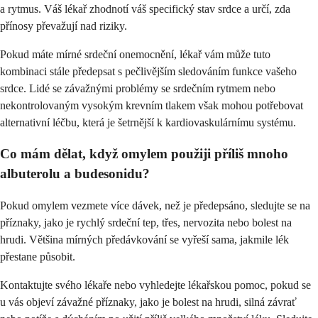
a rytmus. Váš lékař zhodnotí váš specifický stav srdce a určí, zda
přínosy převažují nad riziky.
Pokud máte mírné srdeční onemocnění, lékař vám může tuto
kombinaci stále předepsat s pečlivějším sledováním funkce vašeho
srdce. Lidé se závažnými problémy se srdečním rytmem nebo
nekontrolovaným vysokým krevním tlakem však mohou potřebovat
alternativní léčbu, která je šetrnější k kardiovaskulárnímu systému.
Co mám dělat, když omylem použiji příliš mnoho
albuterolu a budesonidu?
Pokud omylem vezmete více dávek, než je předepsáno, sledujte se na
příznaky, jako je rychlý srdeční tep, třes, nervozita nebo bolest na
hrudi. Většina mírných předávkování se vyřeší sama, jakmile lék
přestane působit.
Kontaktujte svého lékaře nebo vyhledejte lékařskou pomoc, pokud se
u vás objeví závažné příznaky, jako je bolest na hrudi, silná závrať