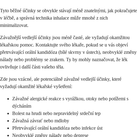
Tyto běžné účinky se obvykle stávají méně znatelnými, jak pokračujete
v léčbě, a správná technika inhalace může mnohé z nich
minimalizovat.
Závažnější vedlejší účinky jsou méně časté, ale vyžadují okamžitou
lékařskou pomoc. Kontaktujte svého lékaře, pokud se u vás objeví
přetrvávající orální kandidóza (bílé skvrny v ústech), neobvyklé změny
nálady nebo problémy se zrakem. Ty by mohly naznačovat, že lék
ovlivňuje i další části vašeho těla.
Zde jsou vzácné, ale potenciálně závažné vedlejší účinky, které
vyžadují okamžité lékařské vyšetření:
Závažné alergické reakce s vyrážkou, otoky nebo potížemi s
dýcháním
Bolest na hrudi nebo nepravidelný srdeční tep
Závažná závrať nebo mdloby
Přetrvávající orální kandidóza nebo infekce úst
Neobvyklé změny nálady nebo deprese