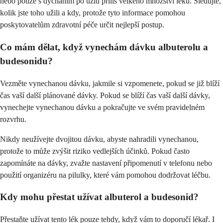
nebo potíže s dýcháním po užití příliš velkého množství léku. Sledujte,
kolik jste toho užili a kdy, protože tyto informace pomohou
poskytovatelům zdravotní péče určit nejlepší postup.
Co mám dělat, když vynechám dávku albuterolu a
budesonidu?
Vezměte vynechanou dávku, jakmile si vzpomenete, pokud se již blíží
čas vaší další plánované dávky. Pokud se blíží čas vaší další dávky,
vynechejte vynechanou dávku a pokračujte ve svém pravidelném
rozvrhu.
Nikdy neužívejte dvojitou dávku, abyste nahradili vynechanou,
protože to může zvýšit riziko vedlejších účinků. Pokud často
zapomínáte na dávky, zvažte nastavení připomenutí v telefonu nebo
použití organizéru na pilulky, které vám pomohou dodržovat léčbu.
Kdy mohu přestat užívat albuterol a budesonid?
Přestaňte užívat tento lék pouze tehdy, když vám to doporučí lékař. I