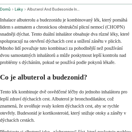
Domů
Léky
Albuterol And Budesonide Inhalation Route
Inhalace albuterolu a budezonidu je kombinovaný lék, který pomáhá
lidem s astmatem a chronickou obstrukční plicní nemocí (CHOPN)
snadněji dýchat. Tento duální inhalátor obsahuje dva různé léky, které
spolupracují na otevření dýchacích cest a snížení zánětu v plicích.
Mnoho lidí považuje tuto kombinaci za pohodlnější než používání
dvou samostatných inhalátorů a může poskytnout lepší kontrolu nad
problémy s dýcháním, pokud se používá podle pokynů lékaře.
Co je albuterol a budezonid?
Tento lék kombinuje dvě osvědčené léčby do jednoho inhalátoru pro
lepší zdraví dýchacích cest. Albuterol je bronchodilatátor, což
znamená, že uvolňuje svaly kolem dýchacích cest, aby se rychle
otevřely. Budesonid je kortikosteroid, který snižuje otoky a záněty v
dýchacích cestách.
Představte si albuterol jako „záchrannou“ část, která poskytuje rychlou