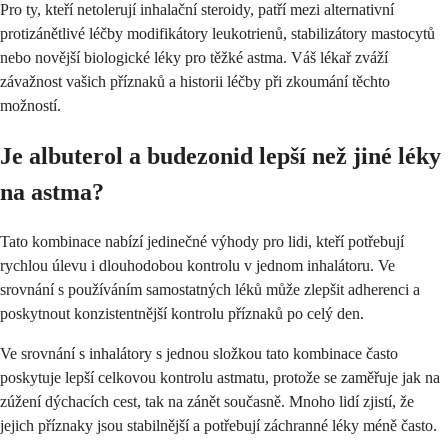
Pro ty, kteří netolerují inhalační steroidy, patří mezi alternativní
protizánětlivé léčby modifikátory leukotrienů, stabilizátory mastocytů
nebo novější biologické léky pro těžké astma. Váš lékař zváží
závažnost vašich příznaků a historii léčby při zkoumání těchto
možností.
Je albuterol a budezonid lepší než jiné léky
na astma?
Tato kombinace nabízí jedinečné výhody pro lidi, kteří potřebují
rychlou úlevu i dlouhodobou kontrolu v jednom inhalátoru. Ve
srovnání s používáním samostatných léků může zlepšit adherenci a
poskytnout konzistentnější kontrolu příznaků po celý den.
Ve srovnání s inhalátory s jednou složkou tato kombinace často
poskytuje lepší celkovou kontrolu astmatu, protože se zaměřuje jak na
zúžení dýchacích cest, tak na zánět současně. Mnoho lidí zjistí, že
jejich příznaky jsou stabilnější a potřebují záchranné léky méně často.