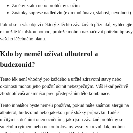
Změny zraku nebo problémy s očima
Známky suprese nadledvin (extrémní únava, slabost, nevolnost)
Pokud se u vás objeví některý z těchto závažných příznaků, vyhledejte
okamžitě lékařskou pomoc, protože mohou naznačovat potřebu úpravy
vašeho léčebného plánu.
Kdo by neměl užívat albuterol a
budezonid?
Tento lék není vhodný pro každého a určité zdravotní stavy nebo
okolnosti mohou jeho použití učinit nebezpečným. Váš lékař pečlivě
zhodnotí vaši anamnézu před předepsáním této kombinace.
Tento inhalátor byste neměli používat, pokud máte známou alergii na
albuterol, budezonid nebo jakékoli jiné složky přípravku. Lidé s
určitými srdečními onemocněními, jako jsou závažné problémy se
srdečním rytmem nebo nekontrolovaný vysoký krevní tlak, mohou