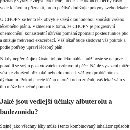
příznaky výrazně zlepší. Nicméně, předčasné ukončení léčby často
vede k návratu příznaků, proto pečlivě dodržujte pokyny svého lékaře.
U CHOPN se tento lék obvykle stává dlouhodobou součástí vašeho
léčebného plánu. Vzhledem k tomu, že CHOPN je progresivní
onemocnění, konzistentní užívání pomáhá zpomalit pokles funkce plic
a snižuje frekvenci exacerbací. Váš lékař bude sledovat váš pokrok a
podle potřeby upraví léčebný plán.
Nikdy nepřerušujte užívání tohoto léku náhle, aniž byste se nejprve
poradili se svým poskytovatelem zdravotní péče. Náhlé vysazení může
vést ke zhoršení příznaků nebo dokonce k vážným problémům s
dýcháním. Pokud chcete léčbu ukončit nebo změnit, váš lékař vám s
tím může bezpečně pomoci.
Jaké jsou vedlejší účinky albuterolu a
budezonidu?
Stejně jako všechny léky může i tento kombinovaný inhalátor způsobit