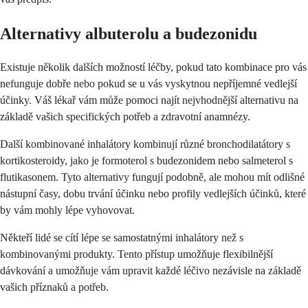
Alternativy albuterolu a budezonidu
Existuje několik dalších možností léčby, pokud tato kombinace pro vás
nefunguje dobře nebo pokud se u vás vyskytnou nepříjemné vedlejší
účinky. Váš lékař vám může pomoci najít nejvhodnější alternativu na
základě vašich specifických potřeb a zdravotní anamnézy.
Další kombinované inhalátory kombinují různé bronchodilatátory s
kortikosteroidy, jako je formoterol s budezonidem nebo salmeterol s
flutikasonem. Tyto alternativy fungují podobně, ale mohou mít odlišné
nástupní časy, dobu trvání účinku nebo profily vedlejších účinků, které
by vám mohly lépe vyhovovat.
Někteří lidé se cítí lépe se samostatnými inhalátory než s
kombinovanými produkty. Tento přístup umožňuje flexibilnější
dávkování a umožňuje vám upravit každé léčivo nezávisle na základě
vašich příznaků a potřeb.