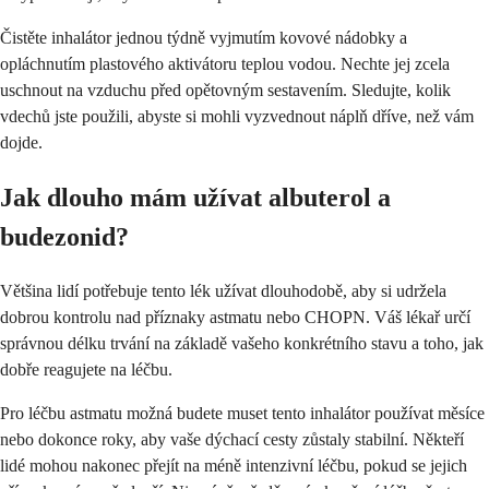
Čistěte inhalátor jednou týdně vyjmutím kovové nádobky a
opláchnutím plastového aktivátoru teplou vodou. Nechte jej zcela
uschnout na vzduchu před opětovným sestavením. Sledujte, kolik
vdechů jste použili, abyste si mohli vyzvednout náplň dříve, než vám
dojde.
Jak dlouho mám užívat albuterol a
budezonid?
Většina lidí potřebuje tento lék užívat dlouhodobě, aby si udržela
dobrou kontrolu nad příznaky astmatu nebo CHOPN. Váš lékař určí
správnou délku trvání na základě vašeho konkrétního stavu a toho, jak
dobře reagujete na léčbu.
Pro léčbu astmatu možná budete muset tento inhalátor používat měsíce
nebo dokonce roky, aby vaše dýchací cesty zůstaly stabilní. Někteří
lidé mohou nakonec přejít na méně intenzivní léčbu, pokud se jejich