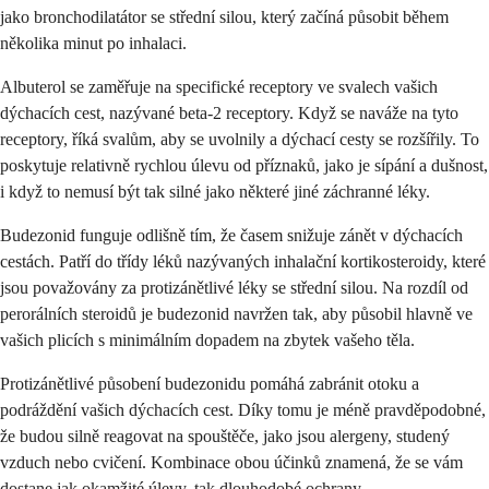
jako bronchodilatátor se střední silou, který začíná působit během
několika minut po inhalaci.
Albuterol se zaměřuje na specifické receptory ve svalech vašich
dýchacích cest, nazývané beta-2 receptory. Když se naváže na tyto
receptory, říká svalům, aby se uvolnily a dýchací cesty se rozšířily. To
poskytuje relativně rychlou úlevu od příznaků, jako je sípání a dušnost,
i když to nemusí být tak silné jako některé jiné záchranné léky.
Budezonid funguje odlišně tím, že časem snižuje zánět v dýchacích
cestách. Patří do třídy léků nazývaných inhalační kortikosteroidy, které
jsou považovány za protizánětlivé léky se střední silou. Na rozdíl od
perorálních steroidů je budezonid navržen tak, aby působil hlavně ve
vašich plicích s minimálním dopadem na zbytek vašeho těla.
Protizánětlivé působení budezonidu pomáhá zabránit otoku a
podráždění vašich dýchacích cest. Díky tomu je méně pravděpodobné,
že budou silně reagovat na spouštěče, jako jsou alergeny, studený
vzduch nebo cvičení. Kombinace obou účinků znamená, že se vám
dostane jak okamžité úlevy, tak dlouhodobé ochrany.