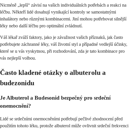
Nicméně „lepší“ závisí na vašich individuálních potřebách a reakci na
léčbu. Někteří lidé dosahují vynikající kontroly se samostatnými
inhalátory nebo různými kombinacemi. Jiní mohou potřebovat silnější
léky nebo další léčbu pro optimální zvládnutí.
Váš lékař zváží faktory, jako je závažnost vašich příznaků, jak často
potřebujete záchranné léky, váš životní styl a případné vedlejší účinky,
které se u vás vyskytnou, při rozhodování, zda je tato kombinace pro
vás nejlepší volbou.
Často kladené otázky o albuterolu a
budezonidu
Je Albuterol a Budesonid bezpečný pro srdeční
onemocnění?
Lidé se srdečními onemocněními potřebují pečlivé zhodnocení před
použitím tohoto léku, protože albuterol může ovlivnit srdeční frekvenci