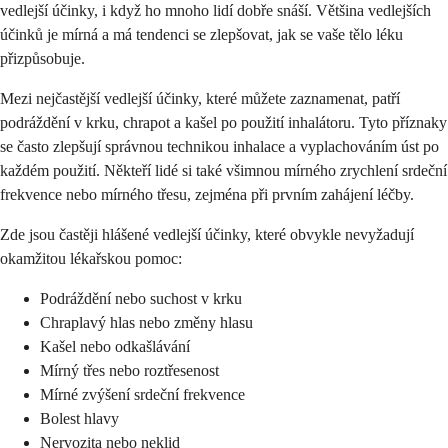
vedlejší účinky, i když ho mnoho lidí dobře snáší. Většina vedlejších
účinků je mírná a má tendenci se zlepšovat, jak se vaše tělo léku
přizpůsobuje.
Mezi nejčastější vedlejší účinky, které můžete zaznamenat, patří
podráždění v krku, chrapot a kašel po použití inhalátoru. Tyto příznaky
se často zlepšují správnou technikou inhalace a vyplachováním úst po
každém použití. Někteří lidé si také všimnou mírného zrychlení srdeční
frekvence nebo mírného třesu, zejména při prvním zahájení léčby.
Zde jsou častěji hlášené vedlejší účinky, které obvykle nevyžadují
okamžitou lékařskou pomoc:
Podráždění nebo suchost v krku
Chraplavý hlas nebo změny hlasu
Kašel nebo odkašlávání
Mírný třes nebo roztřesenost
Mírné zvýšení srdeční frekvence
Bolest hlavy
Nervozita nebo neklid