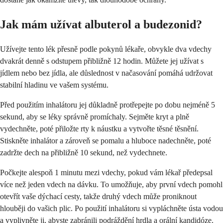
Jak mám užívat albuterol a budezonid?
Užívejte tento lék přesně podle pokynů lékaře, obvykle dva vdechy
dvakrát denně s odstupem přibližně 12 hodin. Můžete jej užívat s
jídlem nebo bez jídla, ale důslednost v načasování pomáhá udržovat
stabilní hladinu ve vašem systému.
Před použitím inhalátoru jej důkladně protřepejte po dobu nejméně 5
sekund, aby se léky správně promíchaly. Sejměte kryt a plně
vydechněte, poté přiložte rty k náustku a vytvořte těsné těsnění.
Stiskněte inhalátor a zároveň se pomalu a hluboce nadechněte, poté
zadržte dech na přibližně 10 sekund, než vydechnete.
Počkejte alespoň 1 minutu mezi vdechy, pokud vám lékař předepsal
více než jeden vdech na dávku. To umožňuje, aby první vdech pomohl
otevřít vaše dýchací cesty, takže druhý vdech může proniknout
hlouběji do vašich plic. Po použití inhalátoru si vypláchněte ústa vodou
a vyplivněte ji, abyste zabránili podráždění hrdla a orální kandidóze.