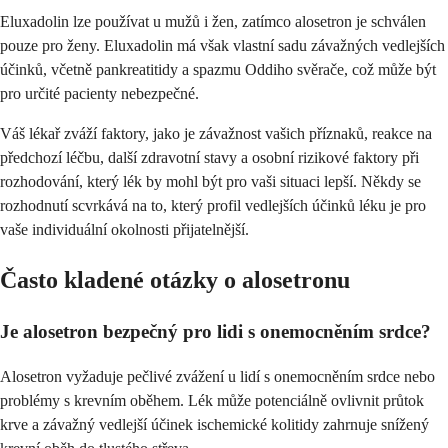
Eluxadolin lze používat u mužů i žen, zatímco alosetron je schválen
pouze pro ženy. Eluxadolin má však vlastní sadu závažných vedlejších
účinků, včetně pankreatitidy a spazmu Oddiho svěrače, což může být
pro určité pacienty nebezpečné.
Váš lékař zváží faktory, jako je závažnost vašich příznaků, reakce na
předchozí léčbu, další zdravotní stavy a osobní rizikové faktory při
rozhodování, který lék by mohl být pro vaši situaci lepší. Někdy se
rozhodnutí scvrkává na to, který profil vedlejších účinků léku je pro
vaše individuální okolnosti přijatelnější.
Často kladené otázky o alosetronu
Je alosetron bezpečný pro lidi s onemocněním srdce?
Alosetron vyžaduje pečlivé zvážení u lidí s onemocněním srdce nebo
problémy s krevním oběhem. Lék může potenciálně ovlivnit průtok
krve a závažný vedlejší účinek ischemické kolitidy zahrnuje snížený