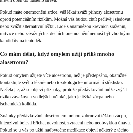
krevní oběh do tlustého střeva.
Pokud máte onemocnění srdce, váš lékař zváží přínosy alosetronu
oproti potenciálním rizikům. Možná vás budou chtít pečlivěji sledovat
nebo zvážit alternativní léčbu. Lidé s anamnézou krevních sraženin,
mrtvice nebo závažných srdečních onemocnění nemusí být vhodnými
kandidáty na tento lék.
Co mám dělat, když omylem užiji příliš mnoho
alosetronu?
Pokud omylem užijete více alosetronu, než je předepsáno, okamžitě
kontaktujte svého lékaře nebo toxikologické informační středisko.
Nečekejte, až se objeví příznaky, protože předávkování může zvýšit
riziko závažných vedlejších účinků, jako je těžká zácpa nebo
ischemická kolitida.
Známky předávkování alosetronem mohou zahrnovat těžkou zácpu,
intenzivní bolesti břicha, nevolnost, zvracení nebo neobvyklou únavu.
Pokud se u vás po užití nadbytečné medikace objeví některý z těchto