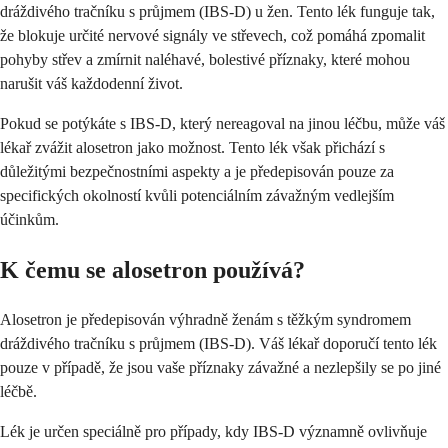
dráždivého tračníku s průjmem (IBS-D) u žen. Tento lék funguje tak,
že blokuje určité nervové signály ve střevech, což pomáhá zpomalit
pohyby střev a zmírnit naléhavé, bolestivé příznaky, které mohou
narušit váš každodenní život.
Pokud se potýkáte s IBS-D, který nereagoval na jinou léčbu, může váš
lékař zvážit alosetron jako možnost. Tento lék však přichází s
důležitými bezpečnostními aspekty a je předepisován pouze za
specifických okolností kvůli potenciálním závažným vedlejším
účinkům.
K čemu se alosetron používá?
Alosetron je předepisován výhradně ženám s těžkým syndromem
dráždivého tračníku s průjmem (IBS-D). Váš lékař doporučí tento lék
pouze v případě, že jsou vaše příznaky závažné a nezlepšily se po jiné
léčbě.
Lék je určen speciálně pro případy, kdy IBS-D významně ovlivňuje