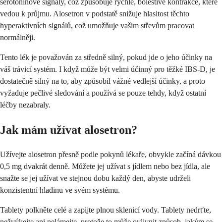
serotoninové signály, což způsobuje rychlé, bolestivé kontrakce, které
vedou k průjmu. Alosetron v podstatě snižuje hlasitost těchto
hyperaktivních signálů, což umožňuje vašim střevům pracovat
normálněji.
Tento lék je považován za středně silný, pokud jde o jeho účinky na
váš trávicí systém. I když může být velmi účinný pro těžké IBS-D, je
dostatečně silný na to, aby způsobil vážné vedlejší účinky, a proto
vyžaduje pečlivé sledování a používá se pouze tehdy, když ostatní
léčby nezabraly.
Jak mám užívat alosetron?
Užívejte alosetron přesně podle pokynů lékaře, obvykle začíná dávkou
0,5 mg dvakrát denně. Můžete jej užívat s jídlem nebo bez jídla, ale
snažte se jej užívat ve stejnou dobu každý den, abyste udrželi
konzistentní hladinu ve svém systému.
Tablety polkněte celé a zapijte plnou sklenicí vody. Tablety nedrťte,
nežvýkejte ani nelámejte, protože to může ovlivnit způsob, jakým se