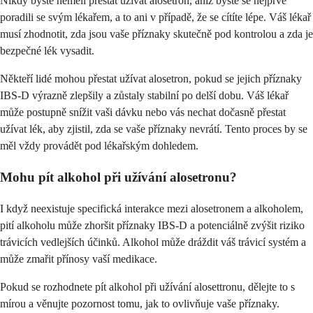
Nikdy byste neměli přestat užívat alosetron, aniž byste se nejprve
poradili se svým lékařem, a to ani v případě, že se cítíte lépe. Váš lékař
musí zhodnotit, zda jsou vaše příznaky skutečně pod kontrolou a zda je
bezpečné lék vysadit.
Někteří lidé mohou přestat užívat alosetron, pokud se jejich příznaky
IBS-D výrazně zlepšily a zůstaly stabilní po delší dobu. Váš lékař
může postupně snížit vaši dávku nebo vás nechat dočasně přestat
užívat lék, aby zjistil, zda se vaše příznaky nevrátí. Tento proces by se
měl vždy provádět pod lékařským dohledem.
Mohu pít alkohol při užívání alosetronu?
I když neexistuje specifická interakce mezi alosetronem a alkoholem,
pití alkoholu může zhoršit příznaky IBS-D a potenciálně zvýšit riziko
trávicích vedlejších účinků. Alkohol může dráždit váš trávicí systém a
může zmařit přínosy vaší medikace.
Pokud se rozhodnete pít alkohol při užívání alosettronu, dělejte to s
mírou a věnujte pozornost tomu, jak to ovlivňuje vaše příznaky.