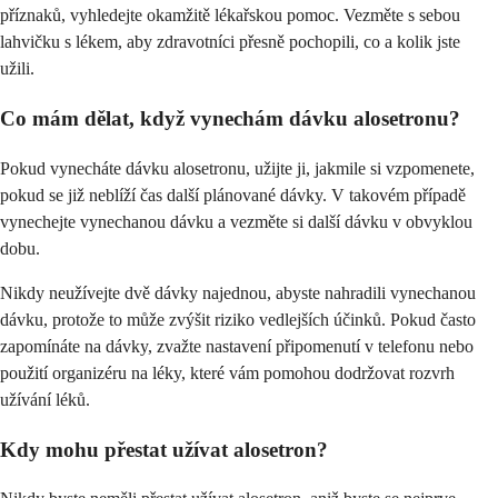
příznaků, vyhledejte okamžitě lékařskou pomoc. Vezměte s sebou
lahvičku s lékem, aby zdravotníci přesně pochopili, co a kolik jste
užili.
Co mám dělat, když vynechám dávku alosetronu?
Pokud vynecháte dávku alosetronu, užijte ji, jakmile si vzpomenete,
pokud se již neblíží čas další plánované dávky. V takovém případě
vynechejte vynechanou dávku a vezměte si další dávku v obvyklou
dobu.
Nikdy neužívejte dvě dávky najednou, abyste nahradili vynechanou
dávku, protože to může zvýšit riziko vedlejších účinků. Pokud často
zapomínáte na dávky, zvažte nastavení připomenutí v telefonu nebo
použití organizéru na léky, které vám pomohou dodržovat rozvrh
užívání léků.
Kdy mohu přestat užívat alosetron?