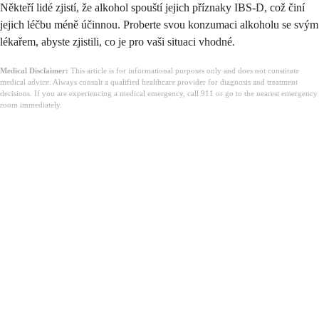
Někteří lidé zjistí, že alkohol spouští jejich příznaky IBS-D, což činí
jejich léčbu méně účinnou. Proberte svou konzumaci alkoholu se svým
lékařem, abyste zjistili, co je pro vaši situaci vhodné.
Medical Disclaimer:
This article is for informational purposes only and does not constitute
medical advice. Always consult a qualified healthcare provider for diagnosis and treatment
decisions. If you are experiencing a medical emergency, call 911 or go to the nearest emergency
room immediately.