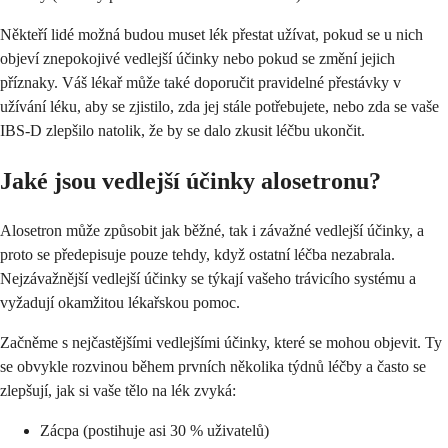
Někteří lidé možná budou muset lék přestat užívat, pokud se u nich
objeví znepokojivé vedlejší účinky nebo pokud se změní jejich
příznaky. Váš lékař může také doporučit pravidelné přestávky v
užívání léku, aby se zjistilo, zda jej stále potřebujete, nebo zda se vaše
IBS-D zlepšilo natolik, že by se dalo zkusit léčbu ukončit.
Jaké jsou vedlejší účinky alosetronu?
Alosetron může způsobit jak běžné, tak i závažné vedlejší účinky, a
proto se předepisuje pouze tehdy, když ostatní léčba nezabrala.
Nejzávažnější vedlejší účinky se týkají vašeho trávicího systému a
vyžadují okamžitou lékařskou pomoc.
Začněme s nejčastějšími vedlejšími účinky, které se mohou objevit. Ty
se obvykle rozvinou během prvních několika týdnů léčby a často se
zlepšují, jak si vaše tělo na lék zvyká:
Zácpa (postihuje asi 30 % uživatelů)