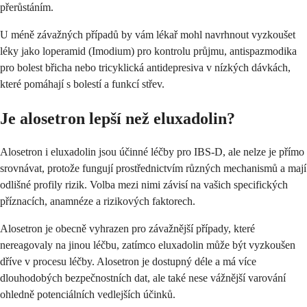
přerůstáním.
U méně závažných případů by vám lékař mohl navrhnout vyzkoušet
léky jako loperamid (Imodium) pro kontrolu průjmu, antispazmodika
pro bolest břicha nebo tricyklická antidepresiva v nízkých dávkách,
které pomáhají s bolestí a funkcí střev.
Je alosetron lepší než eluxadolin?
Alosetron i eluxadolin jsou účinné léčby pro IBS-D, ale nelze je přímo
srovnávat, protože fungují prostřednictvím různých mechanismů a mají
odlišné profily rizik. Volba mezi nimi závisí na vašich specifických
příznacích, anamnéze a rizikových faktorech.
Alosetron je obecně vyhrazen pro závažnější případy, které
nereagovaly na jinou léčbu, zatímco eluxadolin může být vyzkoušen
dříve v procesu léčby. Alosetron je dostupný déle a má více
dlouhodobých bezpečnostních dat, ale také nese vážnější varování
ohledně potenciálních vedlejších účinků.