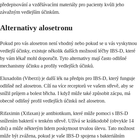
předepisování a vzdělávacími materiály pro pacienty kvůli jeho
závažným vedlejším účinkům.
Alternativy alosetronu
Pokud pro vás alosetron není vhodný nebo pokud se u vás vyskytnou
vedlejší účinky, existuje několik dalších možností léčby IBS-D, které
by vám lékař mohl doporučit. Tyto alternativy mají často odlišné
mechanismy účinku a profily vedlejších účinků.
Eluxadolin (Viberzi) je další lék na předpis pro IBS-D, který funguje
odlišně než alosetron. Cílí na více receptorů ve vašem střevě, aby se
snížil průjem a bolest břicha. I když může také způsobit zácpu, má
obecně odlišný profil vedlejších účinků než alosetron.
Rifaximin (Xifaxan) je antibiotikum, které může pomoci s IBS-D
snížením bakterií v tenkém střevě. Užívá se krátkodobě (obvykle 14
dní) a může některým lidem poskytnout trvalou úlevu. Tato možnost
může být zvážena, pokud je vaše IBS-D spojena s bakteriálním