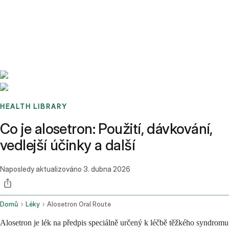
Benchmarks
Stories
FAQ
Sign up / Log in
HEALTH LIBRARY
Co je alosetron: Použití, dávkování,
vedlejší účinky a další
Naposledy aktualizováno
3. dubna 2026
Domů
Léky
Alosetron Oral Route
Alosetron je lék na předpis speciálně určený k léčbě těžkého syndromu