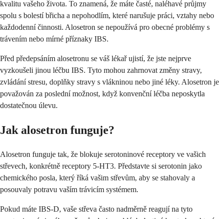
kvalitu vašeho života. To znamená, že máte časté, naléhavé průjmy
spolu s bolestí břicha a nepohodlím, které narušuje práci, vztahy nebo
každodenní činnosti. Alosetron se nepoužívá pro obecné problémy s
trávením nebo mírné příznaky IBS.
Před předepsáním alosetronu se váš lékař ujistí, že jste nejprve
vyzkoušeli jinou léčbu IBS. Tyto mohou zahrnovat změny stravy,
zvládání stresu, doplňky stravy s vlákninou nebo jiné léky. Alosetron je
považován za poslední možnost, když konvenční léčba neposkytla
dostatečnou úlevu.
Jak alosetron funguje?
Alosetron funguje tak, že blokuje serotoninové receptory ve vašich
střevech, konkrétně receptory 5-HT3. Představte si serotonin jako
chemického posla, který říká vašim střevům, aby se stahovaly a
posouvaly potravu vaším trávicím systémem.
Pokud máte IBS-D, vaše střeva často nadměrně reagují na tyto