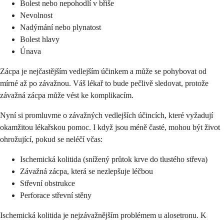
Bolest nebo nepohodlí v břiše
Nevolnost
Nadýmání nebo plynatost
Bolest hlavy
Únava
Zácpa je nejčastějším vedlejším účinkem a může se pohybovat od
mírné až po závažnou. Váš lékař to bude pečlivě sledovat, protože
závažná zácpa může vést ke komplikacím.
Nyní si promluvme o závažných vedlejších účincích, které vyžadují
okamžitou lékařskou pomoc. I když jsou méně časté, mohou být život
ohrožující, pokud se neléčí včas:
Ischemická kolitida (snížený průtok krve do tlustého střeva)
Závažná zácpa, která se nezlepšuje léčbou
Střevní obstrukce
Perforace střevní stěny
Ischemická kolitida je nejzávažnějším problémem u alosetronu. K