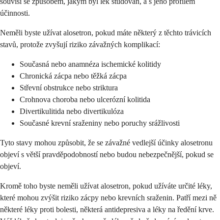
souvisí se způsobem, jakým byl lék studován, a s jeho profilem
účinnosti.
Neměli byste užívat alosetron, pokud máte některý z těchto trávicích
stavů, protože zvyšují riziko závažných komplikací:
Současná nebo anamnéza ischemické kolitidy
Chronická zácpa nebo těžká zácpa
Střevní obstrukce nebo striktura
Crohnova choroba nebo ulcerózní kolitida
Divertikulitida nebo divertikulóza
Současné krevní sraženiny nebo poruchy srážlivosti
Tyto stavy mohou způsobit, že se závažné vedlejší účinky alosetronu
objeví s větší pravděpodobností nebo budou nebezpečnější, pokud se
objeví.
Kromě toho byste neměli užívat alosetron, pokud užíváte určité léky,
které mohou zvýšit riziko zácpy nebo krevních sraženin. Patří mezi ně
některé léky proti bolesti, některá antidepresiva a léky na ředění krve.