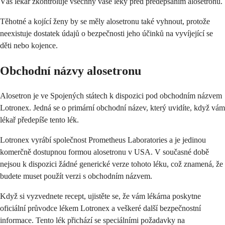
Váš lékař zkontroluje všechny vaše léky před předepsáním alosetronu.
Těhotné a kojící ženy by se měly alosetronu také vyhnout, protože
neexistuje dostatek údajů o bezpečnosti jeho účinků na vyvíjející se
děti nebo kojence.
Obchodní názvy alosetronu
Alosetron je ve Spojených státech k dispozici pod obchodním názvem
Lotronex. Jedná se o primární obchodní název, který uvidíte, když vám
lékař předepíše tento lék.
Lotronex vyrábí společnost Prometheus Laboratories a je jedinou
komerčně dostupnou formou alosetronu v USA. V současné době
nejsou k dispozici žádné generické verze tohoto léku, což znamená, že
budete muset použít verzi s obchodním názvem.
Když si vyzvednete recept, ujistěte se, že vám lékárna poskytne
oficiální průvodce lékem Lotronex a veškeré další bezpečnostní
informace. Tento lék přichází se speciálními požadavky na