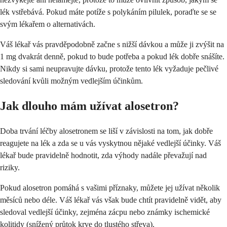
lék vstřebává. Pokud máte potíže s polykáním pilulek, poraďte se se
svým lékařem o alternativách.
Váš lékař vás pravděpodobně začne s nižší dávkou a může ji zvýšit na
1 mg dvakrát denně, pokud to bude potřeba a pokud lék dobře snášíte.
Nikdy si sami neupravujte dávku, protože tento lék vyžaduje pečlivé
sledování kvůli možným vedlejším účinkům.
Jak dlouho mám užívat alosetron?
Doba trvání léčby alosetronem se liší v závislosti na tom, jak dobře
reagujete na lék a zda se u vás vyskytnou nějaké vedlejší účinky. Váš
lékař bude pravidelně hodnotit, zda výhody nadále převažují nad
riziky.
Pokud alosetron pomáhá s vašimi příznaky, můžete jej užívat několik
měsíců nebo déle. Váš lékař vás však bude chtít pravidelně vidět, aby
sledoval vedlejší účinky, zejména zácpu nebo známky ischemické
kolitidy (snížený průtok krve do tlustého střeva).