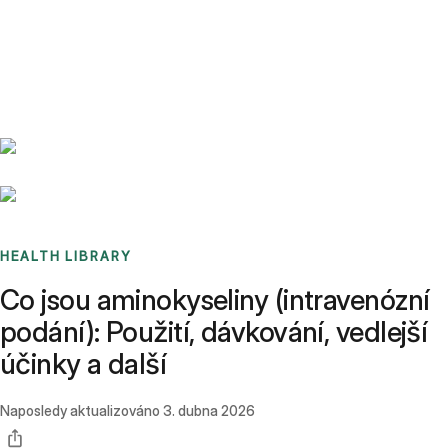
Benchmarks
Stories
FAQ
Sign up / Log in
HEALTH LIBRARY
Co jsou aminokyseliny (intravenózní
podání): Použití, dávkování, vedlejší
účinky a další
Naposledy aktualizováno
3. dubna 2026