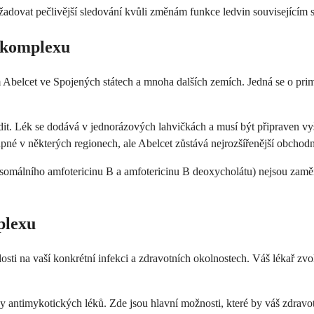
žadovat pečlivější sledování kvůli změnám funkce ledvin souvisejícím s
 komplexu
Abelcet ve Spojených státech a mnoha dalších zemích. Jedná se o pri
ředit. Lék se dodává v jednorázových lahvičkách a musí být připraven 
né v některých regionech, ale Abelcet zůstává nejrozšířenější obchod
posomálního amfotericinu B a amfotericinu B deoxycholátu) nejsou zamě
plexu
sti na vaší konkrétní infekci a zdravotních okolnostech. Váš lékař zvo
ídy antimykotických léků. Zde jsou hlavní možnosti, které by váš zdravo