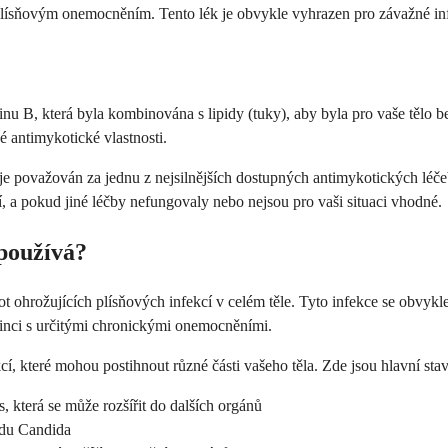
m plísňovým onemocněním. Tento lék je obvykle vyhrazen pro závažné in
nu B, která byla kombinována s lipidy (tuky), aby byla pro vaše tělo 
é antimykotické vlastnosti.
je považován za jednu z nejsilnějších dostupných antimykotických léče
, a pokud jiné léčby nefungovaly nebo nejsou pro vaši situaci vhodné.
používá?
 ohrožujících plísňových infekcí v celém těle. Tyto infekce se obvykle 
dinci s určitými chronickými onemocněními.
, které mohou postihnout různé části vašeho těla. Zde jsou hlavní stavy
 která se může rozšířit do dalších orgánů
odu Candida