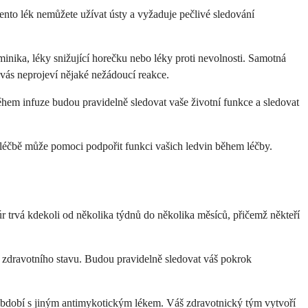
nto lék nemůžete užívat ústy a vyžaduje pečlivé sledování
nika, léky snižující horečku nebo léky proti nevolnosti. Samotná
 vás neprojeví nějaké nežádoucí reakce.
Během infuze budou pravidelně sledovat vaše životní funkce a sledovat
 léčbě může pomoci podpořit funkci vašich ledvin během léčby.
úr trvá kdekoli od několika týdnů do několika měsíců, přičemž někteří
ho zdravotního stavu. Budou pravidelně sledovat váš pokrok
í období s jiným antimykotickým lékem. Váš zdravotnický tým vytvoří