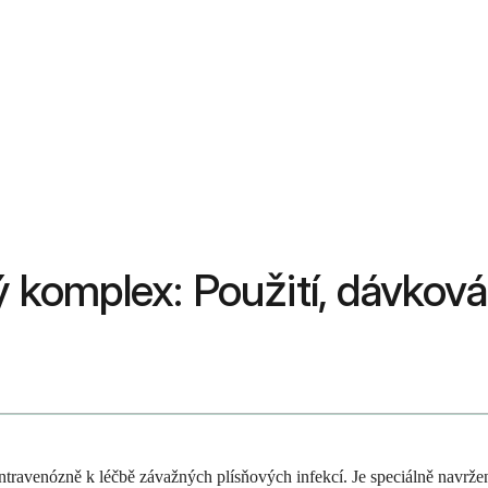
ý komplex: Použití, dávkován
travenózně k léčbě závažných plísňových infekcí. Je speciálně navržen 