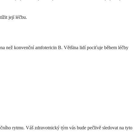
žit její léčbu.
ena než konvenční amfotericin B. Většina lidí pociťuje během léčby
čního rytmu. Váš zdravotnický tým vás bude pečlivě sledovat na tyto