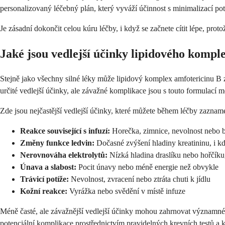
personalizovaný léčebný plán, který vyváží účinnost s minimalizací pot
Je zásadní dokončit celou kúru léčby, i když se začnete cítit lépe, prot
Jaké jsou vedlejší účinky lipidového kompl
Stejně jako všechny silné léky může lipidový komplex amfotericinu B z
určité vedlejší účinky, ale závažné komplikace jsou s touto formulací m
Zde jsou nejčastější vedlejší účinky, které můžete během léčby zaznam
Reakce související s infuzí:
Horečka, zimnice, nevolnost nebo b
Změny funkce ledvin:
Dočasné zvýšení hladiny kreatininu, i 
Nerovnováha elektrolytů:
Nízká hladina draslíku nebo hořčíku
Únava a slabost:
Pocit únavy nebo méně energie než obvykle
Trávicí potíže:
Nevolnost, zvracení nebo ztráta chuti k jídlu
Kožní reakce:
Vyrážka nebo svědění v místě infuze
Méně časté, ale závažnější vedlejší účinky mohou zahrnovat významné 
potenciální komplikace prostřednictvím pravidelných krevních testů a 