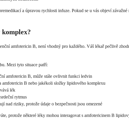
premedikací a úpravou rychlosti infuze. Pokud se u vás objeví závažné 
ý komplex?
enční amfotericin B, není vhodný pro každého. Váš lékař pečlivě zhodn
u. Mezi tyto situace patří:
ní amfotericin B, může stále ovlivnit funkci ledvin
a amfotericin B nebo jakékoli složky lipidového komplexu
ovává lék
 srdeční rytmus
jí nad riziky, protože údaje o bezpečnosti jsou omezené
íváte, protože některé léky mohou interagovat s amfotericinem B lipido