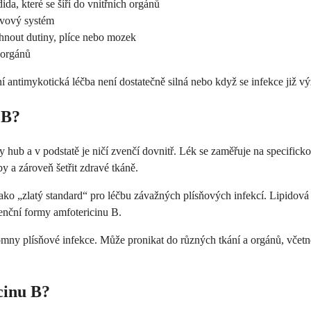
a, které se šíří do vnitřních orgánů
rvový systém
ihnout dutiny, plíce nebo mozek
 orgánů
í antimykotická léčba není dostatečně silná nebo když se infekce již vý
 B?
 hub a v podstatě je ničí zvenčí dovnitř. Lék se zaměřuje na specific
y a zároveň šetřit zdravé tkáně.
ako „zlatý standard“ pro léčbu závažných plísňových infekcí. Lipidová
enční formy amfotericinu B.
mny plísňové infekce. Může pronikat do různých tkání a orgánů, včetně m
cinu B?