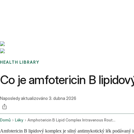
Benchmarks
Stories
FAQ
Sign up / Log in
HEALTH LIBRARY
Co je amfotericin B lipidov
Naposledy aktualizováno
3. dubna 2026
Domů
Léky
Amphotericin B Lipid Complex Intravenous Route Injection Route
Amfotericin B lipidový komplex je silný antimykotický lék podávaný in