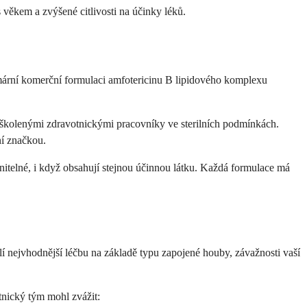
 věkem a zvýšené citlivosti na účinky léků.
mární komerční formulaci amfotericinu B lipidového komplexu
vyškolenými zdravotnickými pracovníky ve sterilních podmínkách.
ní značkou.
nitelné, i když obsahují stejnou účinnou látku. Každá formulace má
lí nejvhodnější léčbu na základě typu zapojené houby, závažnosti vaší
tnický tým mohl zvážit: