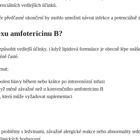
enciálních vedlejších účinků.
ože předčasné ukončení by mohlo umožnit návrat infekce a potenciálně ztí
exu amfotericinu B?
působit vedlejší účinky, i když lipidová formulace je obecně lépe snáš
éně časté.
enat:
olest hlavy během nebo krátce po intravenózní infuzi
když méně závažné než u konvenčního amfotericinu B
, která může vyžadovat suplementaci
problémy s ledvinami, závažné alergické reakce nebo abnormality srde
klinických hodnocení.