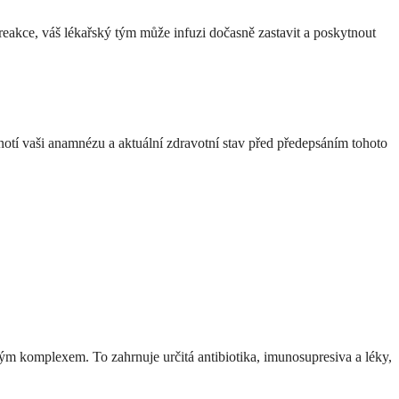
reakce, váš lékařský tým může infuzi dočasně zastavit a poskytnout
otí vaši anamnézu a aktuální zdravotní stav před předepsáním tohoto
vým komplexem. To zahrnuje určitá antibiotika, imunosupresiva a léky,