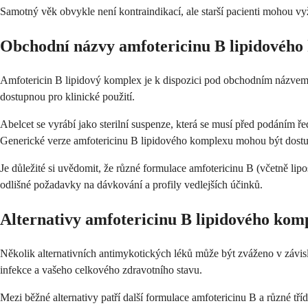
Samotný věk obvykle není kontraindikací, ale starší pacienti mohou vy
Obchodní názvy amfotericinu B lipidového
Amfotericin B lipidový komplex je k dispozici pod obchodním názvem 
dostupnou pro klinické použití.
Abelcet se vyrábí jako sterilní suspenze, která se musí před podáním 
Generické verze amfotericinu B lipidového komplexu mohou být dostup
Je důležité si uvědomit, že různé formulace amfotericinu B (včetně li
odlišné požadavky na dávkování a profily vedlejších účinků.
Alternativy amfotericinu B lipidového kom
Několik alternativních antimykotických léků může být zváženo v závislo
infekce a vašeho celkového zdravotního stavu.
Mezi běžné alternativy patří další formulace amfotericinu B a různé tř