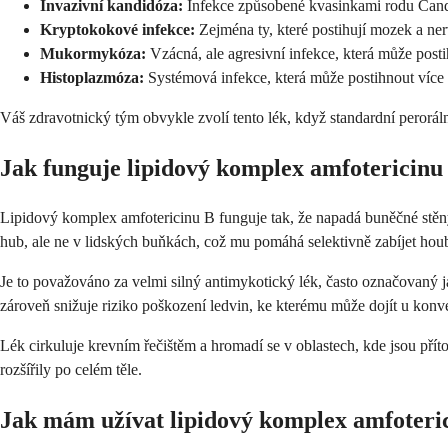
Invazivní kandidóza:
Infekce způsobené kvasinkami rodu Candid
Kryptokokové infekce:
Zejména ty, které postihují mozek a ne
Mukormykóza:
Vzácná, ale agresivní infekce, která může post
Histoplazmóza:
Systémová infekce, která může postihnout více
Váš zdravotnický tým obvykle zvolí tento lék, když standardní peroráln
Jak funguje lipidový komplex amfotericinu
Lipidový komplex amfotericinu B funguje tak, že napadá buněčné stěny
hub, ale ne v lidských buňkách, což mu pomáhá selektivně zabíjet houb
Je to považováno za velmi silný antimykotický lék, často označovaný j
zároveň snižuje riziko poškození ledvin, ke kterému může dojít u konv
Lék cirkuluje krevním řečištěm a hromadí se v oblastech, kde jsou příto
rozšířily po celém těle.
Jak mám užívat lipidový komplex amfoteri