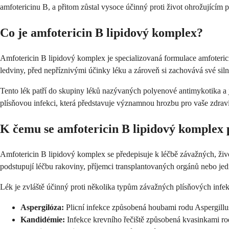
amfotericinu B, a přitom zůstal vysoce účinný proti život ohrožující
Co je amfotericin B lipidový komplex?
Amfotericin B lipidový komplex je specializovaná formulace amfoterici
ledviny, před nepříznivými účinky léku a zároveň si zachovává své siln
Tento lék patří do skupiny léků nazývaných polyenové antimykotika a 
plísňovou infekci, která představuje významnou hrozbu pro vaše zdraví
K čemu se amfotericin B lipidový komplex 
Amfotericin B lipidový komplex se předepisuje k léčbě závažných, život
podstupují léčbu rakoviny, příjemci transplantovaných orgánů nebo je
Lék je zvláště účinný proti několika typům závažných plísňových infekcí
Aspergilóza:
Plicní infekce způsobená houbami rodu Aspergillus,
Kandidémie:
Infekce krevního řečiště způsobená kvasinkami r