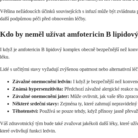
Většina nežádoucích účinků souvisejících s infuzí může být zvládnuta 
další podpůrnou péči před obnovením léčby.
Kdo by neměl užívat amfotericin B lipidov
I když je amfotericin B lipidový komplex obecně bezpečnější než konv
léku.
Lidé s určitými stavy vyžadují zvýšenou opatrnost nebo alternativní léčb
Závažné onemocnění ledvin:
I když je bezpečnější než konvenč
Známá hypersenzitivita:
Předchozí závažné alergické reakce n
Závažné onemocnění jater:
Může ovlivnit, jak vaše tělo zprac
Některé srdeční stavy:
Zejména ty, které zahrnují nepravidelný
Těhotenství:
Používá se pouze tehdy, když přínosy jasně převažu
Váš zdravotnický tým bude také zvažovat jakékoli další léky, které už
které ovlivňují funkci ledvin.