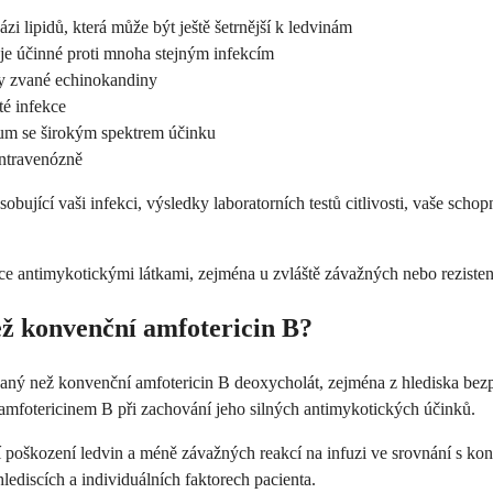
zi lipidů, která může být ještě šetrnější k ledvinám
 je účinné proti mnoha stejným infekcím
dy zvané echinokandiny
té infekce
kum se širokým spektrem účinku
ntravenózně
sobující vaši infekci, výsledky laboratorních testů citlivosti, vaše schop
 antimykotickými látkami, zejména u zvláště závažných nebo rezistent
ež konvenční amfotericin B?
ný než konvenční amfotericin B deoxycholát, zejména z hlediska bezpe
 amfotericinem B při zachování jeho silných antimykotických účinků.
 poškození ledvin a méně závažných reakcí na infuzi ve srovnání s kon
hlediscích a individuálních faktorech pacienta.