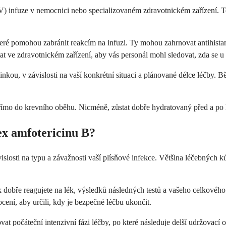
) infuze v nemocnici nebo specializovaném zdravotnickém zařízení. Te
ré pomohou zabránit reakcím na infuzi. Ty mohou zahrnovat antihistami
at ve zdravotnickém zařízení, aby vás personál mohl sledovat, zda se u
inkou, v závislosti na vaší konkrétní situaci a plánované délce léčby. 
přímo do krevního oběhu. Nicméně, zůstat dobře hydratovaný před a po
ex amfotericinu B?
slosti na typu a závažnosti vaší plísňové infekce. Většina léčebných k
jak dobře reagujete na lék, výsledků následných testů a vašeho celkové
cení, aby určili, kdy je bezpečné léčbu ukončit.
vat počáteční intenzivní fázi léčby, po které následuje delší udržovac