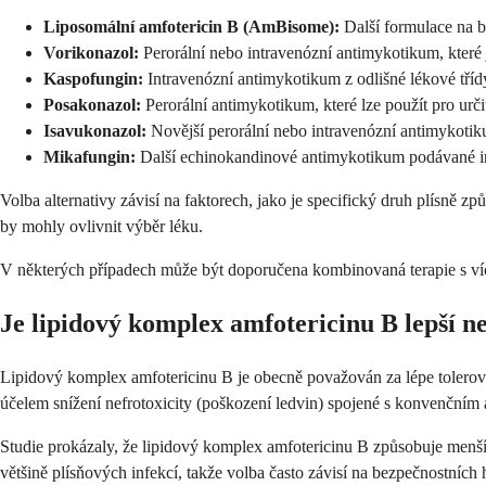
Liposomální amfotericin B (AmBisome):
Další formulace na bá
Vorikonazol:
Perorální nebo intravenózní antimykotikum, které
Kaspofungin:
Intravenózní antimykotikum z odlišné lékové tří
Posakonazol:
Perorální antimykotikum, které lze použít pro urči
Isavukonazol:
Novější perorální nebo intravenózní antimykoti
Mikafungin:
Další echinokandinové antimykotikum podávané i
Volba alternativy závisí na faktorech, jako je specifický druh plísně způ
by mohly ovlivnit výběr léku.
V některých případech může být doporučena kombinovaná terapie s více
Je lipidový komplex amfotericinu B lepší n
Lipidový komplex amfotericinu B je obecně považován za lépe tolerova
účelem snížení nefrotoxicity (poškození ledvin) spojené s konvenčním
Studie prokázaly, že lipidový komplex amfotericinu B způsobuje menší
většině plísňových infekcí, takže volba často závisí na bezpečnostních 