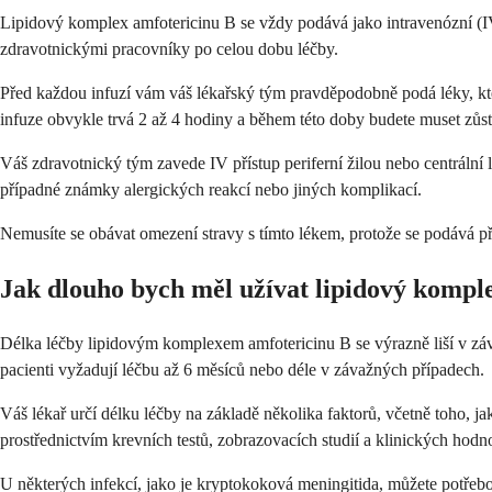
Lipidový komplex amfotericinu B se vždy podává jako intravenózní (IV
zdravotnickými pracovníky po celou dobu léčby.
Před každou infuzí vám váš lékařský tým pravděpodobně podá léky, kte
infuze obvykle trvá 2 až 4 hodiny a během této doby budete muset zůst
Váš zdravotnický tým zavede IV přístup periferní žilou nebo centrální l
případné známky alergických reakcí nebo jiných komplikací.
Nemusíte se obávat omezení stravy s tímto lékem, protože se podává 
Jak dlouho bych měl užívat lipidový kompl
Délka léčby lipidovým komplexem amfotericinu B se výrazně liší v závi
pacienti vyžadují léčbu až 6 měsíců nebo déle v závažných případech.
Váš lékař určí délku léčby na základě několika faktorů, včetně toho, 
prostřednictvím krevních testů, zobrazovacích studií a klinických hodno
U některých infekcí, jako je kryptokoková meningitida, můžete potřebo