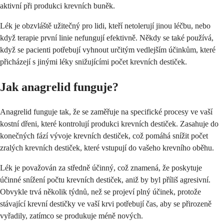
aktivní při produkci krevních buněk.
Lék je obzvláště užitečný pro lidi, kteří netolerují jinou léčbu, nebo
když terapie první linie nefungují efektivně. Někdy se také používá,
když se pacienti potřebují vyhnout určitým vedlejším účinkům, které
přicházejí s jinými léky snižujícími počet krevních destiček.
Jak anagrelid funguje?
Anagrelid funguje tak, že se zaměřuje na specifické procesy ve vaší
kostní dřeni, které kontrolují produkci krevních destiček. Zasahuje do
konečných fází vývoje krevních destiček, což pomáhá snížit počet
zralých krevních destiček, které vstupují do vašeho krevního oběhu.
Lék je považován za středně účinný, což znamená, že poskytuje
účinné snížení počtu krevních destiček, aniž by byl příliš agresivní.
Obvykle trvá několik týdnů, než se projeví plný účinek, protože
stávající krevní destičky ve vaší krvi potřebují čas, aby se přirozeně
vyřadily, zatímco se produkuje méně nových.