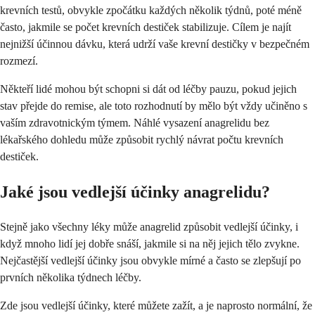
krevních testů, obvykle zpočátku každých několik týdnů, poté méně
často, jakmile se počet krevních destiček stabilizuje. Cílem je najít
nejnižší účinnou dávku, která udrží vaše krevní destičky v bezpečném
rozmezí.
Někteří lidé mohou být schopni si dát od léčby pauzu, pokud jejich
stav přejde do remise, ale toto rozhodnutí by mělo být vždy učiněno s
vaším zdravotnickým týmem. Náhlé vysazení anagrelidu bez
lékařského dohledu může způsobit rychlý návrat počtu krevních
destiček.
Jaké jsou vedlejší účinky anagrelidu?
Stejně jako všechny léky může anagrelid způsobit vedlejší účinky, i
když mnoho lidí jej dobře snáší, jakmile si na něj jejich tělo zvykne.
Nejčastější vedlejší účinky jsou obvykle mírné a často se zlepšují po
prvních několika týdnech léčby.
Zde jsou vedlejší účinky, které můžete zažít, a je naprosto normální, že