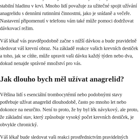
stabilní hladinu v krvi. Mnoho lidí považuje za užitečné spojit užívání
anagrelidu s denními rutinními činnostmi, jako je snídaně a večeře.
Nastavení připomenutí v telefonu vám také může pomoci dodržovat
dávkovací režim.
Váš lékař vás pravděpodobně začne s nižší dávkou a bude pravidelně
sledovat váš krevní obraz. Na základě reakce vašich krevních destiček
a toho, jak se cítíte, může upravit vaši dávku každý týden nebo dva,
dokud nenajde správné množství pro vás.
Jak dlouho bych měl užívat anagrelid?
Většina lidí s esenciální trombocytémií nebo podobnými stavy
potřebuje užívat anagrelid dlouhodobě, často po mnoho let nebo
dokonce na neurčito. Není to proto, že by byl lék návykový, ale proto,
že základní stav, který způsobuje vysoký počet krevních destiček, je
obvykle chronický.
Váš lékař bude sledovat vaši reakci prostřednictvím pravidelných