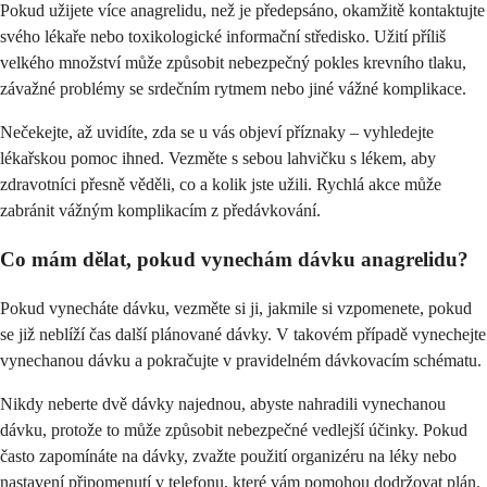
Pokud užijete více anagrelidu, než je předepsáno, okamžitě kontaktujte
svého lékaře nebo toxikologické informační středisko. Užití příliš
velkého množství může způsobit nebezpečný pokles krevního tlaku,
závažné problémy se srdečním rytmem nebo jiné vážné komplikace.
Nečekejte, až uvidíte, zda se u vás objeví příznaky – vyhledejte
lékařskou pomoc ihned. Vezměte s sebou lahvičku s lékem, aby
zdravotníci přesně věděli, co a kolik jste užili. Rychlá akce může
zabránit vážným komplikacím z předávkování.
Co mám dělat, pokud vynechám dávku anagrelidu?
Pokud vynecháte dávku, vezměte si ji, jakmile si vzpomenete, pokud
se již neblíží čas další plánované dávky. V takovém případě vynechejte
vynechanou dávku a pokračujte v pravidelném dávkovacím schématu.
Nikdy neberte dvě dávky najednou, abyste nahradili vynechanou
dávku, protože to může způsobit nebezpečné vedlejší účinky. Pokud
často zapomínáte na dávky, zvažte použití organizéru na léky nebo
nastavení připomenutí v telefonu, které vám pomohou dodržovat plán.