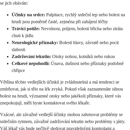
se jich obáváte:
Účinky na srdce:
Palpitace, rychlý srdeční tep nebo bolest na
hrudi jsou poměrně časté, zejména při zahájení léčby
Trávicí potíže:
Nevolnost, průjem, bolesti břicha nebo ztráta
chuti k jídlu
Neurologické příznaky:
Bolesti hlavy, závratě nebo pocit
slabosti
Zadržování tekutin:
Otoky nohou, kotníků nebo rukou
Celkové nepohodlí:
Únava, dušnost nebo příznaky podobné
chřipce
Většina těchto vedlejších účinků je zvládnutelná a má tendenci se
zmírňovat, jak si tělo na lék zvyká. Pokud však zaznamenáte silnou
bolest na hrudi, významné otoky nebo jakékoli příznaky, které vás
znepokojují, měli byste kontaktovat svého lékaře.
Vzácné, ale závažné vedlejší účinky mohou zahrnovat problémy se
srdečním rytmem, závažné zadržování tekutin nebo problémy s játry.
Váš lékař vás bude pečlivě sledovat pravidelnými kontrolami a