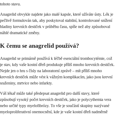
tohoto stavu.
Anagrelid obvykle najdete jako malé kapsle, které užíváte ústy. Lék je
pečlivě formulován tak, aby poskytoval stabilní, kontrolované snížení
hladiny krevních destiček v průběhu času, spíše než aby způsoboval
náhlé dramatické změny.
K čemu se anagrelid používá?
Anagrelid se primárně používá k léčbě esenciální trombocytémie, což
je stav, kdy vaše kostní dřeň produkuje příliš mnoho krevních destiček.
Nejde jen o hru s čísly na laboratorní zprávě – mít příliš mnoho
krevních destiček může vést k vážným komplikacím, jako jsou krevní
sraženiny, mrtvice nebo infarkty.
Váš lékař může také předepsat anagrelid pro další stavy, které
způsobují vysoký počet krevních destiček, jako je polycythemia vera
nebo určité typy myelofibrózy. To vše je součástí skupiny nazývané
myeloproliferativní onemocnění, kde je vaše kostní dřeň nadměrně