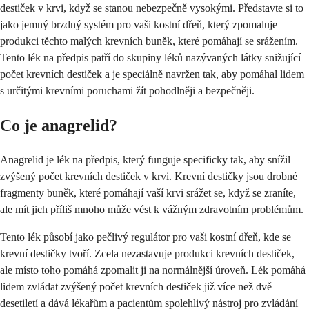
destiček v krvi, když se stanou nebezpečně vysokými. Představte si to
jako jemný brzdný systém pro vaši kostní dřeň, který zpomaluje
produkci těchto malých krevních buněk, které pomáhají se srážením.
Tento lék na předpis patří do skupiny léků nazývaných látky snižující
počet krevních destiček a je speciálně navržen tak, aby pomáhal lidem
s určitými krevními poruchami žít pohodlněji a bezpečněji.
Co je anagrelid?
Anagrelid je lék na předpis, který funguje specificky tak, aby snížil
zvýšený počet krevních destiček v krvi. Krevní destičky jsou drobné
fragmenty buněk, které pomáhají vaší krvi srážet se, když se zraníte,
ale mít jich příliš mnoho může vést k vážným zdravotním problémům.
Tento lék působí jako pečlivý regulátor pro vaši kostní dřeň, kde se
krevní destičky tvoří. Zcela nezastavuje produkci krevních destiček,
ale místo toho pomáhá zpomalit ji na normálnější úroveň. Lék pomáhá
lidem zvládat zvýšený počet krevních destiček již více než dvě
desetiletí a dává lékařům a pacientům spolehlivý nástroj pro zvládání