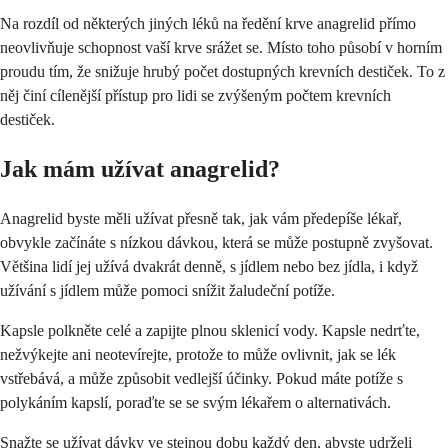
Na rozdíl od některých jiných léků na ředění krve anagrelid přímo
neovlivňuje schopnost vaší krve srážet se. Místo toho působí v horním
proudu tím, že snižuje hrubý počet dostupných krevních destiček. To z
něj činí cílenější přístup pro lidi se zvýšeným počtem krevních
destiček.
Jak mám užívat anagrelid?
Anagrelid byste měli užívat přesně tak, jak vám předepíše lékař,
obvykle začínáte s nízkou dávkou, která se může postupně zvyšovat.
Většina lidí jej užívá dvakrát denně, s jídlem nebo bez jídla, i když
užívání s jídlem může pomoci snížit žaludeční potíže.
Kapsle polkněte celé a zapijte plnou sklenicí vody. Kapsle nedrťte,
nežvýkejte ani neotevírejte, protože to může ovlivnit, jak se lék
vstřebává, a může způsobit vedlejší účinky. Pokud máte potíže s
polykáním kapslí, poraďte se se svým lékařem o alternativách.
Snažte se užívat dávky ve stejnou dobu každý den, abyste udrželi