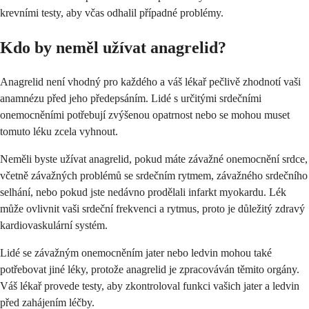
krevními testy, aby včas odhalil případné problémy.
Kdo by neměl užívat anagrelid?
Anagrelid není vhodný pro každého a váš lékař pečlivě zhodnotí vaši
anamnézu před jeho předepsáním. Lidé s určitými srdečními
onemocněními potřebují zvýšenou opatrnost nebo se mohou muset
tomuto léku zcela vyhnout.
Neměli byste užívat anagrelid, pokud máte závažné onemocnění srdce,
včetně závažných problémů se srdečním rytmem, závažného srdečního
selhání, nebo pokud jste nedávno prodělali infarkt myokardu. Lék
může ovlivnit vaši srdeční frekvenci a rytmus, proto je důležitý zdravý
kardiovaskulární systém.
Lidé se závažným onemocněním jater nebo ledvin mohou také
potřebovat jiné léky, protože anagrelid je zpracováván těmito orgány.
Váš lékař provede testy, aby zkontroloval funkci vašich jater a ledvin
před zahájením léčby.