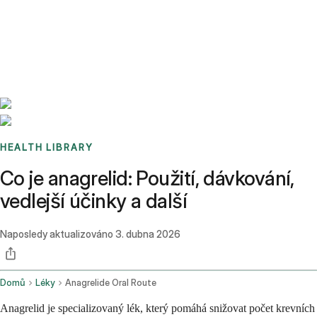
Benchmarks
Stories
FAQ
Sign up / Log in
HEALTH LIBRARY
Co je anagrelid: Použití, dávkování,
vedlejší účinky a další
Naposledy aktualizováno
3. dubna 2026
Domů
Léky
Anagrelide Oral Route
Anagrelid je specializovaný lék, který pomáhá snižovat počet krevních