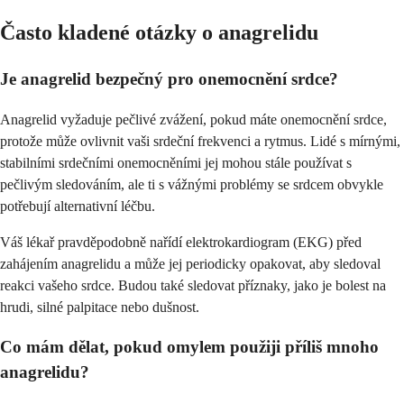
Často kladené otázky o anagrelidu
Je anagrelid bezpečný pro onemocnění srdce?
Anagrelid vyžaduje pečlivé zvážení, pokud máte onemocnění srdce,
protože může ovlivnit vaši srdeční frekvenci a rytmus. Lidé s mírnými,
stabilními srdečními onemocněními jej mohou stále používat s
pečlivým sledováním, ale ti s vážnými problémy se srdcem obvykle
potřebují alternativní léčbu.
Váš lékař pravděpodobně nařídí elektrokardiogram (EKG) před
zahájením anagrelidu a může jej periodicky opakovat, aby sledoval
reakci vašeho srdce. Budou také sledovat příznaky, jako je bolest na
hrudi, silné palpitace nebo dušnost.
Co mám dělat, pokud omylem použiji příliš mnoho
anagrelidu?