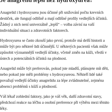
Je anagrelid lepší než hydroxyurea?
Anagrelid i hydroxyurea jsou účinné při snižování počtu krevních
destiček, ale fungují odlišně a mají odlišné profily vedlejších účinků.
Žádný z nich není univerzálně „lepší“ – volba závisí na vaší
individuální situaci a zdravotních faktorech.
Hydroxyurea se často zkouší jako první, protože má delší historii a
může být pro některé lidi účinnější. U některých pacientů však může
způsobit významnější vedlejší účinky, včetně změn na kůži, vředů v
ústech a potenciálních účinků na plodnost.
Anagrelid může být preferován, pokud jste mladší, plánujete mít děti,
nebo pokud jste měli problémy s hydroxyureou. Někteří lidé také
považují vedlejší účinky anagrelidu za lépe zvládnutelné, zejména
absenci problémů s kůží a plodností.
Váš lékař zohlední faktory, jako je váš věk, další zdravotní stavy,
předchozí reakce na léčbu a osobní preference při výběru mezi těmito
léky.