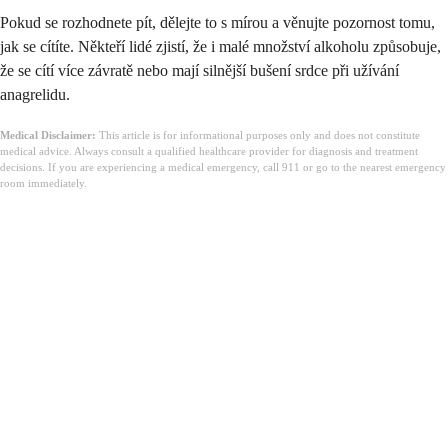
Pokud se rozhodnete pít, dělejte to s mírou a věnujte pozornost tomu,
jak se cítíte. Někteří lidé zjistí, že i malé množství alkoholu způsobuje,
že se cítí více závratě nebo mají silnější bušení srdce při užívání
anagrelidu.
Medical Disclaimer:
This article is for informational purposes only and does not constitute
medical advice. Always consult a qualified healthcare provider for diagnosis and treatment
decisions. If you are experiencing a medical emergency, call 911 or go to the nearest emergency
room immediately.