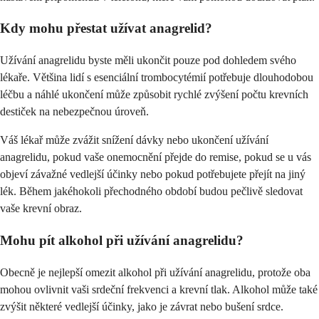
Kdy mohu přestat užívat anagrelid?
Užívání anagrelidu byste měli ukončit pouze pod dohledem svého
lékaře. Většina lidí s esenciální trombocytémií potřebuje dlouhodobou
léčbu a náhlé ukončení může způsobit rychlé zvýšení počtu krevních
destiček na nebezpečnou úroveň.
Váš lékař může zvážit snížení dávky nebo ukončení užívání
anagrelidu, pokud vaše onemocnění přejde do remise, pokud se u vás
objeví závažné vedlejší účinky nebo pokud potřebujete přejít na jiný
lék. Během jakéhokoli přechodného období budou pečlivě sledovat
vaše krevní obraz.
Mohu pít alkohol při užívání anagrelidu?
Obecně je nejlepší omezit alkohol při užívání anagrelidu, protože oba
mohou ovlivnit vaši srdeční frekvenci a krevní tlak. Alkohol může také
zvýšit některé vedlejší účinky, jako je závrat nebo bušení srdce.