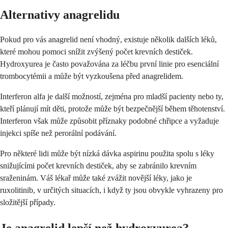
Alternativy anagrelidu
Pokud pro vás anagrelid není vhodný, existuje několik dalších léků,
které mohou pomoci snížit zvýšený počet krevních destiček.
Hydroxyurea je často považována za léčbu první linie pro esenciální
trombocytémii a může být vyzkoušena před anagrelidem.
Interferon alfa je další možností, zejména pro mladší pacienty nebo ty,
kteří plánují mít děti, protože může být bezpečnější během těhotenství.
Interferon však může způsobit příznaky podobné chřipce a vyžaduje
injekci spíše než perorální podávání.
Pro některé lidi může být nízká dávka aspirinu použita spolu s léky
snižujícími počet krevních destiček, aby se zabránilo krevním
sraženinám. Váš lékař může také zvážit novější léky, jako je
ruxolitinib, v určitých situacích, i když ty jsou obvykle vyhrazeny pro
složitější případy.