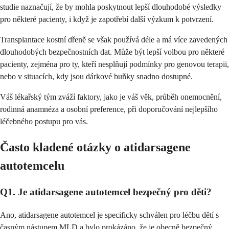
studie naznačují, že by mohla poskytnout lepší dlouhodobé výsledky
pro některé pacienty, i když je zapotřebí další výzkum k potvrzení.
Transplantace kostní dřeně se však používá déle a má více zavedených
dlouhodobých bezpečnostních dat. Může být lepší volbou pro některé
pacienty, zejména pro ty, kteří nesplňují podmínky pro genovou terapii,
nebo v situacích, kdy jsou dárkové buňky snadno dostupné.
Váš lékařský tým zváží faktory, jako je váš věk, průběh onemocnění,
rodinná anamnéza a osobní preference, při doporučování nejlepšího
léčebného postupu pro vás.
Často kladené otázky o atidarsagene
autotemcelu
Q1. Je atidarsagene autotemcel bezpečný pro děti?
Ano, atidarsagene autotemcel je specificky schválen pro léčbu dětí s
časným nástupem MLD a bylo prokázáno, že je obecně bezpečný,