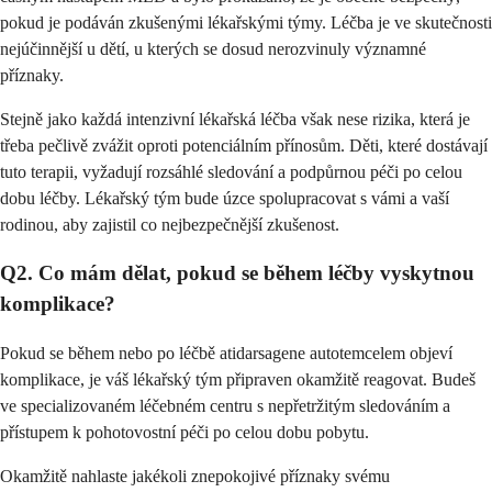
pokud je podáván zkušenými lékařskými týmy. Léčba je ve skutečnosti
nejúčinnější u dětí, u kterých se dosud nerozvinuly významné
příznaky.
Stejně jako každá intenzivní lékařská léčba však nese rizika, která je
třeba pečlivě zvážit oproti potenciálním přínosům. Děti, které dostávají
tuto terapii, vyžadují rozsáhlé sledování a podpůrnou péči po celou
dobu léčby. Lékařský tým bude úzce spolupracovat s vámi a vaší
rodinou, aby zajistil co nejbezpečnější zkušenost.
Q2. Co mám dělat, pokud se během léčby vyskytnou
komplikace?
Pokud se během nebo po léčbě atidarsagene autotemcelem objeví
komplikace, je váš lékařský tým připraven okamžitě reagovat. Budeš
ve specializovaném léčebném centru s nepřetržitým sledováním a
přístupem k pohotovostní péči po celou dobu pobytu.
Okamžitě nahlaste jakékoli znepokojivé příznaky svému