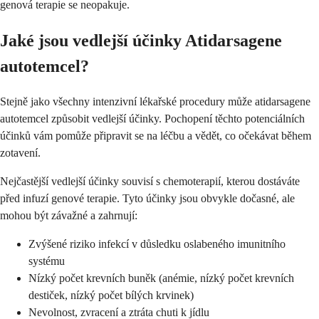
genová terapie se neopakuje.
Jaké jsou vedlejší účinky Atidarsagene
autotemcel?
Stejně jako všechny intenzivní lékařské procedury může atidarsagene
autotemcel způsobit vedlejší účinky. Pochopení těchto potenciálních
účinků vám pomůže připravit se na léčbu a vědět, co očekávat během
zotavení.
Nejčastější vedlejší účinky souvisí s chemoterapií, kterou dostáváte
před infuzí genové terapie. Tyto účinky jsou obvykle dočasné, ale
mohou být závažné a zahrnují:
Zvýšené riziko infekcí v důsledku oslabeného imunitního
systému
Nízký počet krevních buněk (anémie, nízký počet krevních
destiček, nízký počet bílých krvinek)
Nevolnost, zvracení a ztráta chuti k jídlu