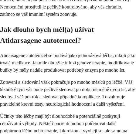
Nemocniční prostředí je pečlivě kontrolováno, aby vás chránilo,
zatímco se váš imunitní systém zotavuje.
Jak dlouho bych měl(a) užívat
Atidarsagene autotemcel?
Atidarsagene autotemcel se podává jako jednorázová léčba, nikoli jako
trvalá medikace. Jakmile obdržíte infuzi genové terapie, modifikované
buňky by měly nadále produkovat potřebný enzym po mnoho let.
Zotavení a sledování však pokračuje po mnoho měsíců po léčbě. Váš
lékařský tým vás bude pečlivě sledovat po dobu nejméně dvou let, aby
sledoval váš pokrok a sledoval případné komplikace. To zahrnuje
pravidelné krevní testy, neurologická hodnocení a další vyšetření.
Účinky této léčby mají být dlouhodobé a potenciálně poskytují
celoživotní výhody. Někteří pacienti mohou potřebovat další
podpůrnou léčbu nebo terapie, jak rostou a vyvíjejí se, ale samotná