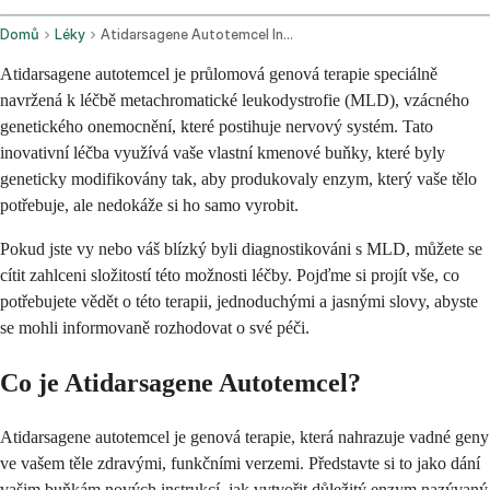
Domů
Léky
Atidarsagene Autotemcel Intravenous Route
Atidarsagene autotemcel je průlomová genová terapie speciálně
navržená k léčbě metachromatické leukodystrofie (MLD), vzácného
genetického onemocnění, které postihuje nervový systém. Tato
inovativní léčba využívá vaše vlastní kmenové buňky, které byly
geneticky modifikovány tak, aby produkovaly enzym, který vaše tělo
potřebuje, ale nedokáže si ho samo vyrobit.
Pokud jste vy nebo váš blízký byli diagnostikováni s MLD, můžete se
cítit zahlceni složitostí této možnosti léčby. Pojďme si projít vše, co
potřebujete vědět o této terapii, jednoduchými a jasnými slovy, abyste
se mohli informovaně rozhodovat o své péči.
Co je Atidarsagene Autotemcel?
Atidarsagene autotemcel je genová terapie, která nahrazuje vadné geny
ve vašem těle zdravými, funkčními verzemi. Představte si to jako dání
vašim buňkám nových instrukcí, jak vytvořit důležitý enzym nazývaný