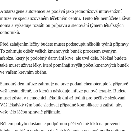
Atidarsagene autotemcel se podává jako jednorázová intravenózní
infuze ve specializovaném léčebném centru. Tento lék nemůžete užívat
doma a vyžaduje rozsáhlou přípravu a sledování týmem lékařských
odborníků.
Před zahájením léčby budete muset podstoupit několik týdnů přípravy.
To zahrnuje odběr vašich kmenových buněk procesem zvaným
aferéza, který je podobný darování krve, ale trvá déle. Možná budete
také muset užívat léky, které pomáhají zvýšit počet kmenových buněk
ve vašem krevním oběhu.
Samotný den infuze zahrnuje nejprve podání chemoterapie k přípravě
vaší kostní dřeně, po kterém následuje infuze genové terapie. Budete
muset zůstat v nemocnici několik dní až týdnů pro pečlivé sledování.
Váš lékařský tým bude sledovat případné komplikace a zajistí, aby
vaše tělo léčbu správně přijímalo.
Během pobytu dostanete podpůrnou péči včetně léků na prevenci
infekcí, nutriční podpory a dalších léčebných postupů podle potřeby.