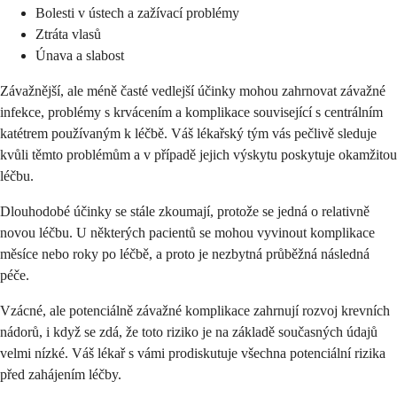
Bolesti v ústech a zažívací problémy
Ztráta vlasů
Únava a slabost
Závažnější, ale méně časté vedlejší účinky mohou zahrnovat závažné
infekce, problémy s krvácením a komplikace související s centrálním
katétrem používaným k léčbě. Váš lékařský tým vás pečlivě sleduje
kvůli těmto problémům a v případě jejich výskytu poskytuje okamžitou
léčbu.
Dlouhodobé účinky se stále zkoumají, protože se jedná o relativně
novou léčbu. U některých pacientů se mohou vyvinout komplikace
měsíce nebo roky po léčbě, a proto je nezbytná průběžná následná
péče.
Vzácné, ale potenciálně závažné komplikace zahrnují rozvoj krevních
nádorů, i když se zdá, že toto riziko je na základě současných údajů
velmi nízké. Váš lékař s vámi prodiskutuje všechna potenciální rizika
před zahájením léčby.