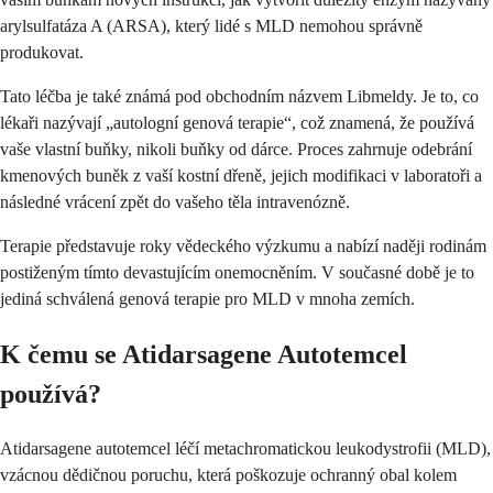
arylsulfatáza A (ARSA), který lidé s MLD nemohou správně
produkovat.
Tato léčba je také známá pod obchodním názvem Libmeldy. Je to, co
lékaři nazývají „autologní genová terapie“, což znamená, že používá
vaše vlastní buňky, nikoli buňky od dárce. Proces zahrnuje odebrání
kmenových buněk z vaší kostní dřeně, jejich modifikaci v laboratoři a
následné vrácení zpět do vašeho těla intravenózně.
Terapie představuje roky vědeckého výzkumu a nabízí naději rodinám
postiženým tímto devastujícím onemocněním. V současné době je to
jediná schválená genová terapie pro MLD v mnoha zemích.
K čemu se Atidarsagene Autotemcel
používá?
Atidarsagene autotemcel léčí metachromatickou leukodystrofii (MLD),
vzácnou dědičnou poruchu, která poškozuje ochranný obal kolem