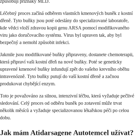
způsobují příznaky MLD.
Léčebný proces začíná odběrem vlastních kmenových buněk z kostní
dřeně. Tyto buňky jsou poté odeslány do specializované laboratoře,
kde vědci vloží zdravou kopii genu ARSA pomocí modifikovaného
viru jako doručovacího systému. Virus byl upraven tak, aby byl
bezpečný a nemohl způsobit infekci.
Jakmile jsou modifikované buňky připraveny, dostanete chemoterapii,
která připraví vaši kostní dřeň na nové buňky. Poté se geneticky
upravené kmenové buňky infundují zpět do vašeho krevního oběhu
intravenózně. Tyto buňky putují do vaší kostní dřeně a začnou
produkovat chybějící enzym.
Toto je považováno za silnou, intenzivní léčbu, která vyžaduje pečlivé
sledování. Celý proces od odběru buněk po zotavení může trvat
několik měsíců a vyžaduje specializovanou lékařskou péči po celou
dobu.
Jak mám Atidarsagene Autotemcel užívat?