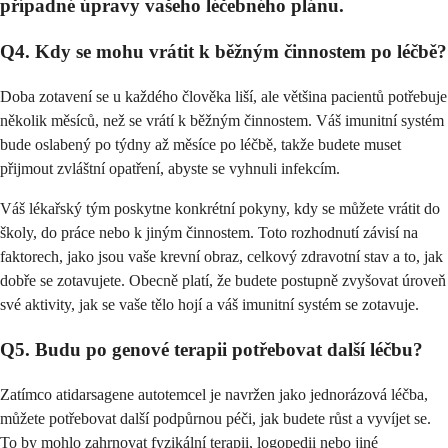
případné úpravy vašeho léčebného plánu.
Q4. Kdy se mohu vrátit k běžným činnostem po léčbě?
Doba zotavení se u každého člověka liší, ale většina pacientů potřebuje
několik měsíců, než se vrátí k běžným činnostem. Váš imunitní systém
bude oslabený po týdny až měsíce po léčbě, takže budete muset
přijmout zvláštní opatření, abyste se vyhnuli infekcím.
Váš lékařský tým poskytne konkrétní pokyny, kdy se můžete vrátit do
školy, do práce nebo k jiným činnostem. Toto rozhodnutí závisí na
faktorech, jako jsou vaše krevní obraz, celkový zdravotní stav a to, jak
dobře se zotavujete. Obecně platí, že budete postupně zvyšovat úroveň
své aktivity, jak se vaše tělo hojí a váš imunitní systém se zotavuje.
Q5. Budu po genové terapii potřebovat další léčbu?
Zatímco atidarsagene autotemcel je navržen jako jednorázová léčba,
můžete potřebovat další podpůrnou péči, jak budete růst a vyvíjet se.
To by mohlo zahrnovat fyzikální terapii, logopedii nebo jiné