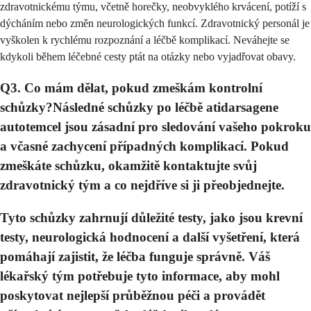
zdravotnickému týmu, včetně horečky, neobvyklého krvácení, potíží s
dýcháním nebo změn neurologických funkcí. Zdravotnický personál je
vyškolen k rychlému rozpoznání a léčbě komplikací. Neváhejte se
kdykoli během léčebné cesty ptát na otázky nebo vyjadřovat obavy.
Q3. Co mám dělat, pokud zmeškám kontrolní
schůzky?Následné schůzky po léčbě atidarsagene
autotemcel jsou zásadní pro sledování vašeho pokroku
a včasné zachycení případných komplikací. Pokud
zmeškáte schůzku, okamžitě kontaktujte svůj
zdravotnický tým a co nejdříve si ji přeobjednejte.
Tyto schůzky zahrnují důležité testy, jako jsou krevní
testy, neurologická hodnocení a další vyšetření, která
pomáhají zajistit, že léčba funguje správně. Váš
lékařský tým potřebuje tyto informace, aby mohl
poskytovat nejlepší průběžnou péči a provádět