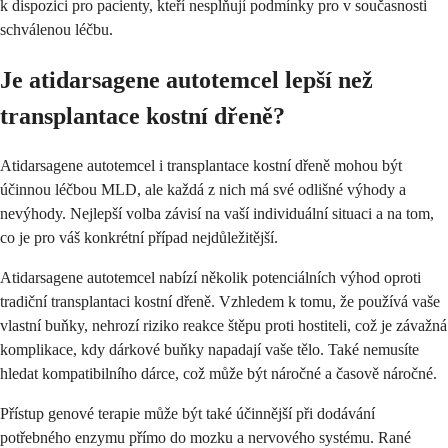
k dispozici pro pacienty, kteří nesplňují podmínky pro v současnosti
schválenou léčbu.
Je atidarsagene autotemcel lepší než
transplantace kostní dřeně?
Atidarsagene autotemcel i transplantace kostní dřeně mohou být
účinnou léčbou MLD, ale každá z nich má své odlišné výhody a
nevýhody. Nejlepší volba závisí na vaší individuální situaci a na tom,
co je pro váš konkrétní případ nejdůležitější.
Atidarsagene autotemcel nabízí několik potenciálních výhod oproti
tradiční transplantaci kostní dřeně. Vzhledem k tomu, že používá vaše
vlastní buňky, nehrozí riziko reakce štěpu proti hostiteli, což je závažná
komplikace, kdy dárkové buňky napadají vaše tělo. Také nemusíte
hledat kompatibilního dárce, což může být náročné a časově náročné.
Přístup genové terapie může být také účinnější při dodávání
potřebného enzymu přímo do mozku a nervového systému. Rané