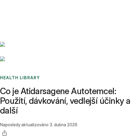
Benchmarks
Stories
FAQ
Sign up / Log in
HEALTH LIBRARY
Co je Atidarsagene Autotemcel:
Použití, dávkování, vedlejší účinky a
další
Naposledy aktualizováno
3. dubna 2026