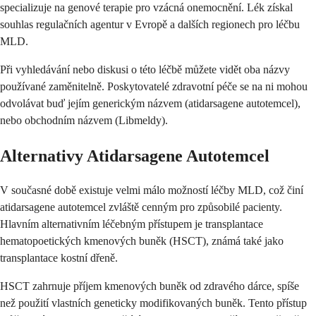
specializuje na genové terapie pro vzácná onemocnění. Lék získal
souhlas regulačních agentur v Evropě a dalších regionech pro léčbu
MLD.
Při vyhledávání nebo diskusi o této léčbě můžete vidět oba názvy
používané zaměnitelně. Poskytovatelé zdravotní péče se na ni mohou
odvolávat buď jejím generickým názvem (atidarsagene autotemcel),
nebo obchodním názvem (Libmeldy).
Alternativy Atidarsagene Autotemcel
V současné době existuje velmi málo možností léčby MLD, což činí
atidarsagene autotemcel zvláště cenným pro způsobilé pacienty.
Hlavním alternativním léčebným přístupem je transplantace
hematopoetických kmenových buněk (HSCT), známá také jako
transplantace kostní dřeně.
HSCT zahrnuje příjem kmenových buněk od zdravého dárce, spíše
než použití vlastních geneticky modifikovaných buněk. Tento přístup