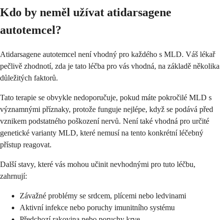
Kdo by neměl užívat atidarsagene
autotemcel?
Atidarsagene autotemcel není vhodný pro každého s MLD. Váš lékař
pečlivě zhodnotí, zda je tato léčba pro vás vhodná, na základě několika
důležitých faktorů.
Tato terapie se obvykle nedoporučuje, pokud máte pokročilé MLD s
významnými příznaky, protože funguje nejlépe, když se podává před
vznikem podstatného poškození nervů. Není také vhodná pro určité
genetické varianty MLD, které nemusí na tento konkrétní léčebný
přístup reagovat.
Další stavy, které vás mohou učinit nevhodnými pro tuto léčbu,
zahrnují:
Závažné problémy se srdcem, plícemi nebo ledvinami
Aktivní infekce nebo poruchy imunitního systému
Předchozí rakovina nebo poruchy krve