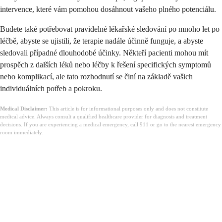
intervence, které vám pomohou dosáhnout vašeho plného potenciálu.
Budete také potřebovat pravidelné lékařské sledování po mnoho let po
léčbě, abyste se ujistili, že terapie nadále účinně funguje, a abyste
sledovali případné dlouhodobé účinky. Někteří pacienti mohou mít
prospěch z dalších léků nebo léčby k řešení specifických symptomů
nebo komplikací, ale tato rozhodnutí se činí na základě vašich
individuálních potřeb a pokroku.
Medical Disclaimer:
This article is for informational purposes only and does not constitute
medical advice. Always consult a qualified healthcare provider for diagnosis and treatment
decisions. If you are experiencing a medical emergency, call 911 or go to the nearest emergency
room immediately.