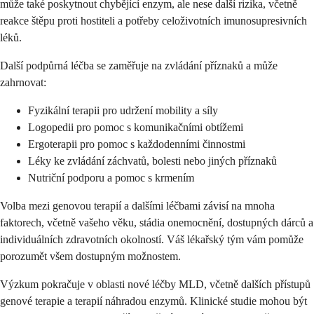
může také poskytnout chybějící enzym, ale nese další rizika, včetně
reakce štěpu proti hostiteli a potřeby celoživotních imunosupresivních
léků.
Další podpůrná léčba se zaměřuje na zvládání příznaků a může
zahrnovat:
Fyzikální terapii pro udržení mobility a síly
Logopedii pro pomoc s komunikačními obtížemi
Ergoterapii pro pomoc s každodenními činnostmi
Léky ke zvládání záchvatů, bolesti nebo jiných příznaků
Nutriční podporu a pomoc s krmením
Volba mezi genovou terapií a dalšími léčbami závisí na mnoha
faktorech, včetně vašeho věku, stádia onemocnění, dostupných dárců a
individuálních zdravotních okolností. Váš lékařský tým vám pomůže
porozumět všem dostupným možnostem.
Výzkum pokračuje v oblasti nové léčby MLD, včetně dalších přístupů
genové terapie a terapií náhradou enzymů. Klinické studie mohou být