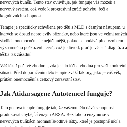
nervových buněk. Tento stav ovlivňuje, jak funguje váš mozek a
nervový systém, což vede k progresivní ztrátě pohybu, řeči a
kognitivních schopností.
Terapie je specificky schválena pro děti s MLD s časným nástupem, u
kterých se dosud neprojevily příznaky, nebo které jsou ve velmi raných
stadiích onemocnění. Je nejúčinnější, pokud se podává před vznikem
významného poškození nervů, což je důvod, proč je včasná diagnóza a
léčba tak zásadní.
Váš lékař pečlivě zhodnotí, zda je tato léčba vhodná pro vaši konkrétní
situaci. Před doporučením této terapie zváží faktory, jako je váš věk,
průběh onemocnění a celkový zdravotní stav.
Jak Atidarsagene Autotemcel funguje?
Tato genová terapie funguje tak, že vašemu tělu dává schopnost
produkovat chybějící enzym ARSA. Bez tohoto enzymu se v
nervových buňkách hromadí škodlivé látky, které je postupně ničí a