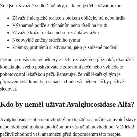
Zde jsou závažné vedlejší účinky, na které je třeba dávat pozor:
Závažné alergické reakce s otokem obličeje, rtů nebo hrdla
Významné potíže s dýcháním nebo tíseň na hrudi
Závažné kožní reakce nebo rozsáhlá vyrážka
Neobvyklé změny srdečního rytmu
Známky problémů s ledvinami, jako je snížené močení
Pokud se u vás objeví některý z těchto závažných příznaků, okamžitě
kontaktujte svého poskytovatele zdravotní péče nebo vyhledejte
pohotovostní lékařskou péči. Pamatujte, že váš lékařský tým je
připraven zvládnout tyto situace a bude vás během léčby pečlivě
sledovat.
Kdo by neměl užívat Avalglucosidase Alfa?
Avalglucosidase alfa není vhodný pro každého a určité zdravotní stavy
nebo okolnosti mohou tuto léčbu pro vás učinit nevhodnou. Váš lékař
pečlivě zhodnotí vaši anamnézu před doporučením této terapie.