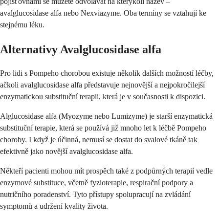
pojišťovnami se můžete odvolávat na kterýkoli název –
avalglucosidase alfa nebo Nexviazyme. Oba termíny se vztahují ke
stejnému léku.
Alternativy Avalglucosidase alfa
Pro lidi s Pompeho chorobou existuje několik dalších možností léčby,
ačkoli avalglucosidase alfa představuje nejnovější a nejpokročilejší
enzymatickou substituční terapii, která je v současnosti k dispozici.
Alglucosidase alfa (Myozyme nebo Lumizyme) je starší enzymatická
substituční terapie, která se používá již mnoho let k léčbě Pompeho
choroby. I když je účinná, nemusí se dostat do svalové tkáně tak
efektivně jako novější avalglucosidase alfa.
Někteří pacienti mohou mít prospěch také z podpůrných terapií vedle
enzymové substituce, včetně fyzioterapie, respirační podpory a
nutričního poradenství. Tyto přístupy spolupracují na zvládání
symptomů a udržení kvality života.