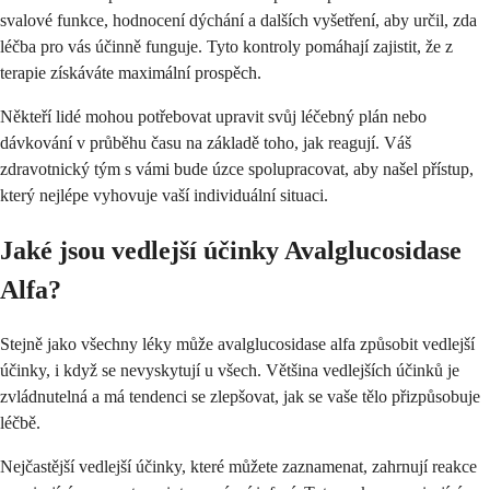
svalové funkce, hodnocení dýchání a dalších vyšetření, aby určil, zda
léčba pro vás účinně funguje. Tyto kontroly pomáhají zajistit, že z
terapie získáváte maximální prospěch.
Někteří lidé mohou potřebovat upravit svůj léčebný plán nebo
dávkování v průběhu času na základě toho, jak reagují. Váš
zdravotnický tým s vámi bude úzce spolupracovat, aby našel přístup,
který nejlépe vyhovuje vaší individuální situaci.
Jaké jsou vedlejší účinky Avalglucosidase
Alfa?
Stejně jako všechny léky může avalglucosidase alfa způsobit vedlejší
účinky, i když se nevyskytují u všech. Většina vedlejších účinků je
zvládnutelná a má tendenci se zlepšovat, jak se vaše tělo přizpůsobuje
léčbě.
Nejčastější vedlejší účinky, které můžete zaznamenat, zahrnují reakce