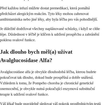
Před každou infuzí můžete dostat premedikaci, která pomáhá
předcházet alergickým reakcím. Tyto léky mohou zahrnovat
antihistaminika nebo jiné léky, aby byla léčba pro vás pohodlnější.
Je důležité dodržovat všechny naplánované schůzky, i když se cítíte
lépe. Důslednost v léčbě je klíčem k udržení prospěchu a zabránění
poklesu svalové funkce.
Jak dlouho bych měl(a) užívat
Avalglucosidase Alfa?
Avalglucosidase alfa je obvykle dlouhodobá léčba, kterou budete
pokračovat tak dlouho, dokud bude prospěšná a dobře snášená.
Vzhledem k tomu, že Pompeho choroba je chronické genetické
onemocnění, je obvykle nutná pokračující enzymová substituční
terapie k udržení svalové funkce.
Váš lékař bude pravidelně sledovat váš pokrok prostřednictvím testů