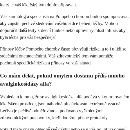
který je váš lékařský tým dobře připraven.
Váš kardiolog a specialista na Pompeho chorobu budou spolupracovat,
aby zajistili pečlivé sledování vašeho srdce během léčby. Mohou
doporučit další testy srdeční funkce nebo upravit rychlost infuze, aby
byla léčba pro vás bezpečnější.
Přínosy léčby Pompeho choroby často převyšují rizika, a to i u lidí se
srdečními onemocněními. Váš zdravotnický tým vám pomůže
pochopit specifická rizika a přínosy ve vaší situaci.
Co mám dělat, pokud omylem dostanu příliš mnoho
avalglukosidázy alfa?
Vzhledem k tomu, že se avalglukosidáza alfa podává v kontrolovaném
lékařském prostředí, jsou náhodná předávkování extrémně vzácná.
Léčivo je pečlivě odměřováno a podáváno vyškolenými
zdravotnickými pracovníky, kteří dodržují přísné protokoly.
Pokud máte obavy ohledně své dávky nebo se u vás po infuzi objeví