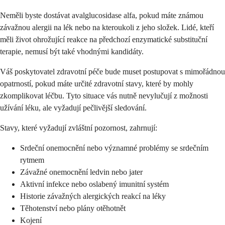
Neměli byste dostávat avalglucosidase alfa, pokud máte známou
závažnou alergii na lék nebo na kteroukoli z jeho složek. Lidé, kteří
měli život ohrožující reakce na předchozí enzymatické substituční
terapie, nemusí být také vhodnými kandidáty.
Váš poskytovatel zdravotní péče bude muset postupovat s mimořádnou
opatrností, pokud máte určité zdravotní stavy, které by mohly
zkomplikovat léčbu. Tyto situace vás nutně nevylučují z možnosti
užívání léku, ale vyžadují pečlivější sledování.
Stavy, které vyžadují zvláštní pozornost, zahrnují:
Srdeční onemocnění nebo významné problémy se srdečním
rytmem
Závažné onemocnění ledvin nebo jater
Aktivní infekce nebo oslabený imunitní systém
Historie závažných alergických reakcí na léky
Těhotenství nebo plány otěhotnět
Kojení