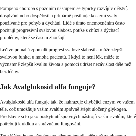
Pompeho choroba s pozdním nástupem se typicky rozvíjí v dětství,
dospívání nebo dospělosti a primárně postihuje kosterní svaly
používané pro pohyb a dýchání. Lidé s tímto onemocněním často
pociťují progresivní svalovou slabost, potíže s chůzí a dýchací
problémy, které se časem zhoršují.
Léčivo pomáhá zpomalit progresi svalové slabosti a může zlepšit
svalovou funkci u mnoha pacientů. I když to není lék, může to
významně zlepšit kvalitu života a pomoci udržet nezávislost déle než
bez léčby.
Jak Avalglukosid alfa funguje?
Avalglukosid alfa funguje tak, že nahrazuje chybějící enzym ve vašem
těle, což umožňuje vašim svalům správně štěpit uložený glykogen.
Představte si to jako poskytnutí správných nástrojů vašim svalům, které
potřebují k úklidu a správnému fungování.
Toto léčivo je považováno za cílenou terapii spíše než za obecnou