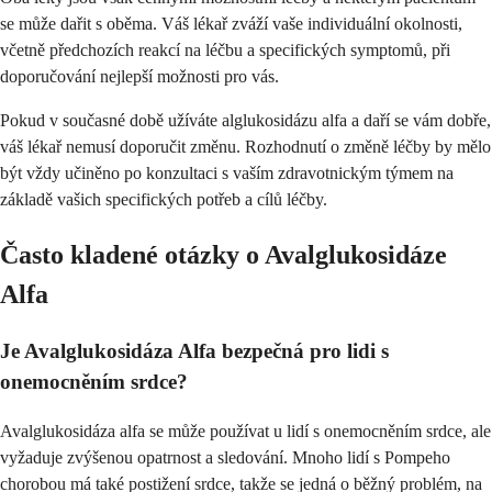
se může dařit s oběma. Váš lékař zváží vaše individuální okolnosti,
včetně předchozích reakcí na léčbu a specifických symptomů, při
doporučování nejlepší možnosti pro vás.
Pokud v současné době užíváte alglukosidázu alfa a daří se vám dobře,
váš lékař nemusí doporučit změnu. Rozhodnutí o změně léčby by mělo
být vždy učiněno po konzultaci s vaším zdravotnickým týmem na
základě vašich specifických potřeb a cílů léčby.
Často kladené otázky o Avalglukosidáze
Alfa
Je Avalglukosidáza Alfa bezpečná pro lidi s
onemocněním srdce?
Avalglukosidáza alfa se může používat u lidí s onemocněním srdce, ale
vyžaduje zvýšenou opatrnost a sledování. Mnoho lidí s Pompeho
chorobou má také postižení srdce, takže se jedná o běžný problém, na