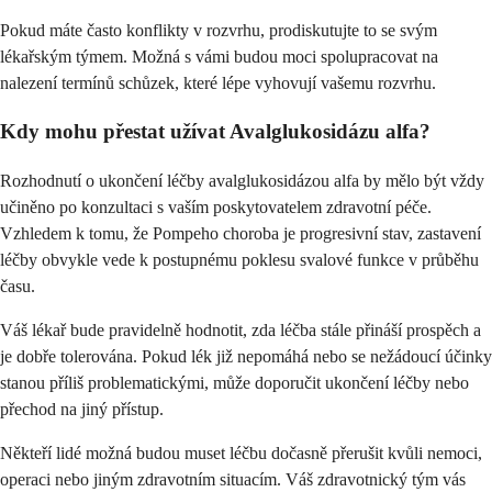
Pokud máte často konflikty v rozvrhu, prodiskutujte to se svým
lékařským týmem. Možná s vámi budou moci spolupracovat na
nalezení termínů schůzek, které lépe vyhovují vašemu rozvrhu.
Kdy mohu přestat užívat Avalglukosidázu alfa?
Rozhodnutí o ukončení léčby avalglukosidázou alfa by mělo být vždy
učiněno po konzultaci s vaším poskytovatelem zdravotní péče.
Vzhledem k tomu, že Pompeho choroba je progresivní stav, zastavení
léčby obvykle vede k postupnému poklesu svalové funkce v průběhu
času.
Váš lékař bude pravidelně hodnotit, zda léčba stále přináší prospěch a
je dobře tolerována. Pokud lék již nepomáhá nebo se nežádoucí účinky
stanou příliš problematickými, může doporučit ukončení léčby nebo
přechod na jiný přístup.
Někteří lidé možná budou muset léčbu dočasně přerušit kvůli nemoci,
operaci nebo jiným zdravotním situacím. Váš zdravotnický tým vás