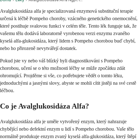
Avalglukosidáza alfa je specializovaná enzymová substituční terapie
určená k léčbě Pompeho choroby, vzácného genetického onemocnění,
které postihuje svalovou funkci v celém těle. Tento lék funguje tak, že
vašemu tělu dodává laboratorně vyrobenou verzi enzymu zvaného
kyselá alfa-glukosidáza, který lidem s Pompeho chorobou buď chybí,
nebo ho přirozeně nevytvářejí dostatek.
Pokud jste vy nebo váš blízký byli diagnostikováni s Pompeho
chorobou, učení se o této možnosti léčby se může zpočátku zdát
ohromující. Projděme si vše, co potřebujete vědět o tomto léku,
jednoduchými a jasnými slovy, abyste se mohli cítit jistěji na své cestě
léčbou.
Co je Avalglukosidáza Alfa?
Avalglukosidáza alfa je uměle vytvořený enzym, který nahrazuje
chybějící nebo defektní enzym u lidí s Pompeho chorobou. Vaše tělo
normálně produkuje enzym zvaný kyselá alfa-glukosidáza, který štěpí