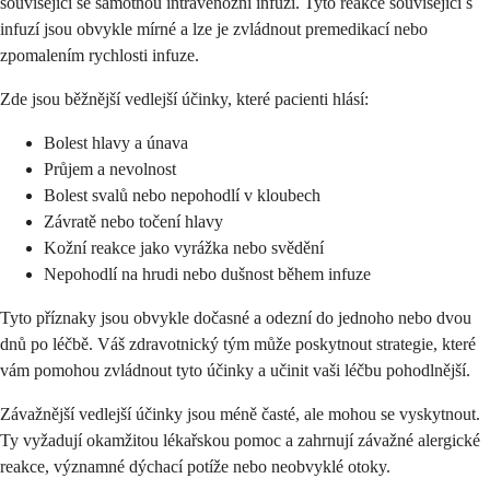
související se samotnou intravenózní infuzí. Tyto reakce související s
infuzí jsou obvykle mírné a lze je zvládnout premedikací nebo
zpomalením rychlosti infuze.
Zde jsou běžnější vedlejší účinky, které pacienti hlásí:
Bolest hlavy a únava
Průjem a nevolnost
Bolest svalů nebo nepohodlí v kloubech
Závratě nebo točení hlavy
Kožní reakce jako vyrážka nebo svědění
Nepohodlí na hrudi nebo dušnost během infuze
Tyto příznaky jsou obvykle dočasné a odezní do jednoho nebo dvou
dnů po léčbě. Váš zdravotnický tým může poskytnout strategie, které
vám pomohou zvládnout tyto účinky a učinit vaši léčbu pohodlnější.
Závažnější vedlejší účinky jsou méně časté, ale mohou se vyskytnout.
Ty vyžadují okamžitou lékařskou pomoc a zahrnují závažné alergické
reakce, významné dýchací potíže nebo neobvyklé otoky.