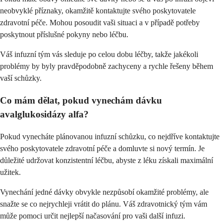
neobvyklé příznaky, okamžitě kontaktujte svého poskytovatele
zdravotní péče. Mohou posoudit vaši situaci a v případě potřeby
poskytnout příslušné pokyny nebo léčbu.
Váš infuzní tým vás sleduje po celou dobu léčby, takže jakékoli
problémy by byly pravděpodobně zachyceny a rychle řešeny během
vaší schůzky.
Co mám dělat, pokud vynechám dávku
avalglukosidázy alfa?
Pokud vynecháte plánovanou infuzní schůzku, co nejdříve kontaktujte
svého poskytovatele zdravotní péče a domluvte si nový termín. Je
důležité udržovat konzistentní léčbu, abyste z léku získali maximální
užitek.
Vynechání jedné dávky obvykle nezpůsobí okamžité problémy, ale
snažte se co nejrychleji vrátit do plánu. Váš zdravotnický tým vám
může pomoci určit nejlepší načasování pro vaši další infuzi.