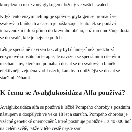
komplexní cukr zvaný glykogen uložený ve vašich svalech.
Když tento enzym nefunguje správně, glykogen se hromadí ve
svalových buňkách a časem je poškozuje. Tento lék se podává
intravenózní infuzí přímo do krevního oběhu, což mu umožňuje dostat
se do svalů, kde je nejvíce potřeba.
Lék je speciálně navržen tak, aby byl účinnější než předchozí
enzymové substituční terapie. Je navržen se speciálními cílenými
mechanismy, které mu pomáhají dostat se do svalových buněk
efektivněji, zejména v oblastech, kam bylo obtížnější se dostat se
staršími léčbami.
K čemu se Avalglukosidáza Alfa používá?
Avalglukosidáza alfa se používá k léčbě Pompeho choroby s pozdním
nástupem u dospělých ve věku 18 let a starších. Pompeho choroba je
vzácné genetické onemocnění, které postihuje přibližně 1 z 40 000 lidí
na celém světě, takže v této cestě nejste sami.