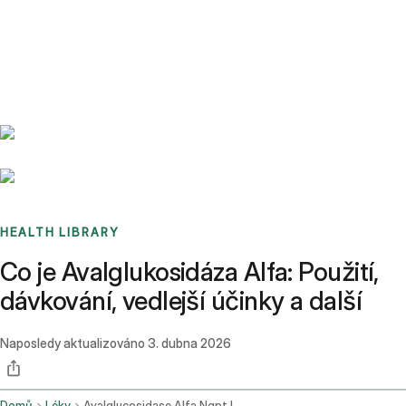
Benchmarks
Stories
FAQ
Sign up / Log in
HEALTH LIBRARY
Co je Avalglukosidáza Alfa: Použití,
dávkování, vedlejší účinky a další
Naposledy aktualizováno
3. dubna 2026
Domů
Léky
Avalglucosidase Alfa Ngpt Intravenous Route