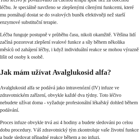
léčbu. Je speciálně navrženo se zlepšenými cílenými funkcemi, které
mu pomáhají dostat se do svalových buněk efektivněji než starší
enzymové substituční terapie.
Léčba funguje postupně v průběhu času, nikoli okamžitě. Většina lidí
začíná pozorovat zlepšení svalové funkce a síly během několika
měsíců od zahájení léčby, i když individuální reakce se mohou výrazně
lišit od osoby k osobě.
Jak mám užívat Avalglukosid alfa?
Avalglukosid alfa se podává jako intravenózní (IV) infuze ve
zdravotnickém zařízení, obvykle každé dva týdny. Toto léčivo
nebudete užívat doma - vyžaduje profesionální lékařský dohled během
podávání.
Proces infuze obvykle trvá asi 4 hodiny a budete sledováni po celou
dobu procedury. Váš zdravotnický tým zkontroluje vaše životní funkce
a bude sledovat případné reakce během a po infuzi.