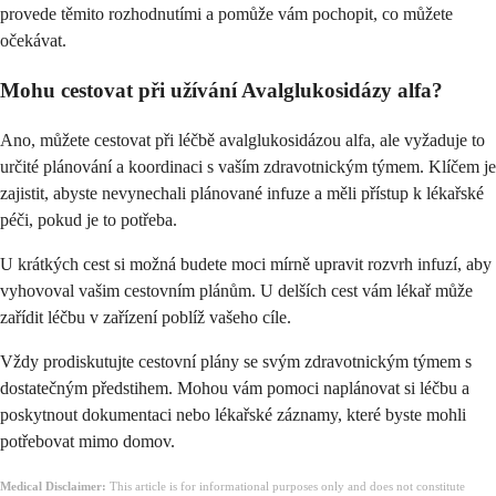
provede těmito rozhodnutími a pomůže vám pochopit, co můžete
očekávat.
Mohu cestovat při užívání Avalglukosidázy alfa?
Ano, můžete cestovat při léčbě avalglukosidázou alfa, ale vyžaduje to
určité plánování a koordinaci s vaším zdravotnickým týmem. Klíčem je
zajistit, abyste nevynechali plánované infuze a měli přístup k lékařské
péči, pokud je to potřeba.
U krátkých cest si možná budete moci mírně upravit rozvrh infuzí, aby
vyhovoval vašim cestovním plánům. U delších cest vám lékař může
zařídit léčbu v zařízení poblíž vašeho cíle.
Vždy prodiskutujte cestovní plány se svým zdravotnickým týmem s
dostatečným předstihem. Mohou vám pomoci naplánovat si léčbu a
poskytnout dokumentaci nebo lékařské záznamy, které byste mohli
potřebovat mimo domov.
Medical Disclaimer:
This article is for informational purposes only and does not constitute