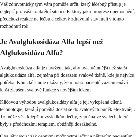
Váš zdravotnický tým vám pomůže určit, který léčebný přístup je
nejlepší pro vaši konkrétní situaci. Faktory jako progrese onemocnění,
předchozí reakce na léčbu a celkový zdravotní stav hrají v tomto
rozhodnutí roli.
Je Avalglukosidáza Alfa lepší než
Alglukosidáza Alfa?
Avalglukosidáza alfa je navržena tak, aby byla účinnější než starší
alglukosidáza alfa, zejména při dosažení svalové tkáně, kde je nejvíce
potřeba. Klinické studie ukázaly, že mnoho pacientů zaznamenává
lepší zlepšení svalové funkce s novějším lékem.
Klíčovou výhodou avalglukosidázy alfa je její vylepšená cílená
technologie, která jí pomáhá dostat se do svalových buněk efektivněji.
To může vést k lepším výsledkům léčby, zejména ve svalech, které
byly s předchozími terapiemi obtížněji dosažitelné.
Oba léky jsou však cennými možnostmi léčby a některým pacientům