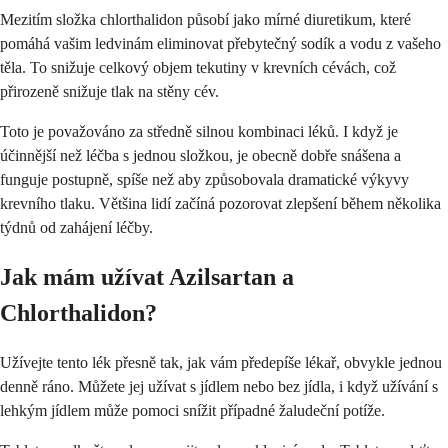
Mezitím složka chlorthalidon působí jako mírné diuretikum, které
pomáhá vašim ledvinám eliminovat přebytečný sodík a vodu z vašeho
těla. To snižuje celkový objem tekutiny v krevních cévách, což
přirozeně snižuje tlak na stěny cév.
Toto je považováno za středně silnou kombinaci léků. I když je
účinnější než léčba s jednou složkou, je obecně dobře snášena a
funguje postupně, spíše než aby způsobovala dramatické výkyvy
krevního tlaku. Většina lidí začíná pozorovat zlepšení během několika
týdnů od zahájení léčby.
Jak mám užívat Azilsartan a
Chlorthalidon?
Užívejte tento lék přesně tak, jak vám předepíše lékař, obvykle jednou
denně ráno. Můžete jej užívat s jídlem nebo bez jídla, i když užívání s
lehkým jídlem může pomoci snížit případné žaludeční potíže.