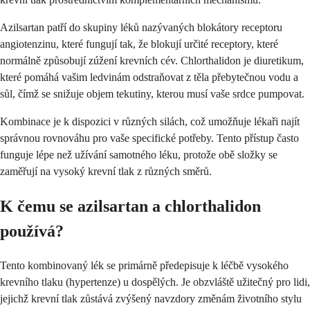
Azilsartan patří do skupiny léků nazývaných blokátory receptoru
angiotenzinu, které fungují tak, že blokují určité receptory, které
normálně způsobují zúžení krevních cév. Chlorthalidon je diuretikum,
které pomáhá vašim ledvinám odstraňovat z těla přebytečnou vodu a
sůl, čímž se snižuje objem tekutiny, kterou musí vaše srdce pumpovat.
Kombinace je k dispozici v různých silách, což umožňuje lékaři najít
správnou rovnováhu pro vaše specifické potřeby. Tento přístup často
funguje lépe než užívání samotného léku, protože obě složky se
zaměřují na vysoký krevní tlak z různých směrů.
K čemu se azilsartan a chlorthalidon
používá?
Tento kombinovaný lék se primárně předepisuje k léčbě vysokého
krevního tlaku (hypertenze) u dospělých. Je obzvláště užitečný pro lidi,
jejichž krevní tlak zůstává zvýšený navzdory změnám životního stylu