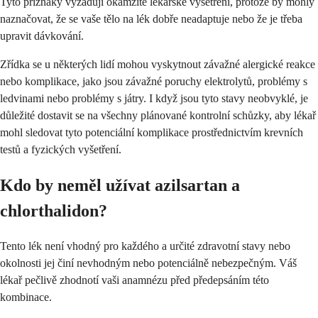
Tyto příznaky vyžadují okamžité lékařské vyšetření, protože by mohly
naznačovat, že se vaše tělo na lék dobře neadaptuje nebo že je třeba
upravit dávkování.
Zřídka se u některých lidí mohou vyskytnout závažné alergické reakce
nebo komplikace, jako jsou závažné poruchy elektrolytů, problémy s
ledvinami nebo problémy s játry. I když jsou tyto stavy neobvyklé, je
důležité dostavit se na všechny plánované kontrolní schůzky, aby lékař
mohl sledovat tyto potenciální komplikace prostřednictvím krevních
testů a fyzických vyšetření.
Kdo by neměl užívat azilsartan a
chlorthalidon?
Tento lék není vhodný pro každého a určité zdravotní stavy nebo
okolnosti jej činí nevhodným nebo potenciálně nebezpečným. Váš
lékař pečlivě zhodnotí vaši anamnézu před předepsáním této
kombinace.