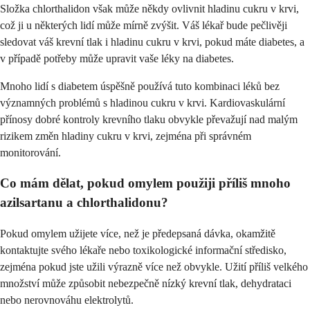
Složka chlorthalidon však může někdy ovlivnit hladinu cukru v krvi,
což ji u některých lidí může mírně zvýšit. Váš lékař bude pečlivěji
sledovat váš krevní tlak i hladinu cukru v krvi, pokud máte diabetes, a
v případě potřeby může upravit vaše léky na diabetes.
Mnoho lidí s diabetem úspěšně používá tuto kombinaci léků bez
významných problémů s hladinou cukru v krvi. Kardiovaskulární
přínosy dobré kontroly krevního tlaku obvykle převažují nad malým
rizikem změn hladiny cukru v krvi, zejména při správném
monitorování.
Co mám dělat, pokud omylem použiji příliš mnoho
azilsartanu a chlorthalidonu?
Pokud omylem užijete více, než je předepsaná dávka, okamžitě
kontaktujte svého lékaře nebo toxikologické informační středisko,
zejména pokud jste užili výrazně více než obvykle. Užití příliš velkého
množství může způsobit nebezpečně nízký krevní tlak, dehydrataci
nebo nerovnováhu elektrolytů.