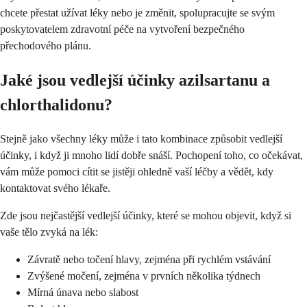
chcete přestat užívat léky nebo je změnit, spolupracujte se svým
poskytovatelem zdravotní péče na vytvoření bezpečného
přechodového plánu.
Jaké jsou vedlejší účinky azilsartanu a
chlorthalidonu?
Stejně jako všechny léky může i tato kombinace způsobit vedlejší
účinky, i když ji mnoho lidí dobře snáší. Pochopení toho, co očekávat,
vám může pomoci cítit se jistěji ohledně vaší léčby a vědět, kdy
kontaktovat svého lékaře.
Zde jsou nejčastější vedlejší účinky, které se mohou objevit, když si
vaše tělo zvyká na lék:
Závratě nebo točení hlavy, zejména při rychlém vstávání
Zvýšené močení, zejména v prvních několika týdnech
Mírná únava nebo slabost