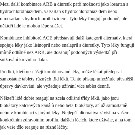
Mezi další kombinace ARB a diuretik patří možnosti jako losartan s
hydrochlorothiazidem, valsartan s hydrochlorothiazidem nebo
olmesartan s hydrochlorothiazidem. Tyto léky fungují podobně, ale
někteří lidé je mohou lépe snášet.
Kombinace inhibitorů ACE představují další kategorii alternativ, která
spojuje léky jako lisinopril nebo enalapril s diuretiky. Tyto léky fungují
mírně odlišně než ARB, ale dosahují podobných výsledků při
snižování krevního tlaku.
Pro lidi, kteří nesnášejí kombinované léky, může lékař předepsat
samostatné tablety různých tříd léků. Tento přístup umožňuje přesnější
úpravy dávkování, ale vyžaduje užívání více tablet denně.
Někteří lidé dobře reagují na zcela odlišné třídy léků, jako jsou
blokátory kalciových kanálů nebo beta-blokátory, ať už samostatně
nebo v kombinaci s jinými léky. Nejlepší alternativa závisí na vašem
konkrétním zdravotním profilu, dalších lécích, které užíváte, a na tom,
jak vaše tělo reaguje na různé léčby.