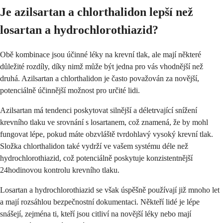
Je azilsartan a chlorthalidon lepší než
losartan a hydrochlorothiazid?
Obě kombinace jsou účinné léky na krevní tlak, ale mají některé
důležité rozdíly, díky nimž může být jedna pro vás vhodnější než
druhá. Azilsartan a chlorthalidon je často považován za novější,
potenciálně účinnější možnost pro určité lidi.
Azilsartan má tendenci poskytovat silnější a déletrvající snížení
krevního tlaku ve srovnání s losartanem, což znamená, že by mohl
fungovat lépe, pokud máte obzvláště tvrdohlavý vysoký krevní tlak.
Složka chlorthalidon také vydrží ve vašem systému déle než
hydrochlorothiazid, což potenciálně poskytuje konzistentnější
24hodinovou kontrolu krevního tlaku.
Losartan a hydrochlorothiazid se však úspěšně používají již mnoho let
a mají rozsáhlou bezpečnostní dokumentaci. Někteří lidé je lépe
snášejí, zejména ti, kteří jsou citliví na novější léky nebo mají