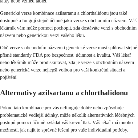
látky nebo vzhled tablet.
Generické verze kombinace azilsartanu a chlorthalidonu jsou také
dostupné a fungují stejně účinně jako verze s obchodním názvem. Váš
lékárník vám může pomoci pochopit, zda dostáváte verzi s obchodním
názvem nebo generickou verzi vašeho léku.
Obě verze s obchodním názvem i generické verze musí splňovat stejné
přísné standardy FDA pro bezpečnost, účinnost a kvalitu. Váš lékař
nebo lékárník může prodiskutovat, zda je verze s obchodním názvem
nebo generická verze nejlepší volbou pro vaši konkrétní situaci a
pojištění.
Alternativy azilsartanu a chlorthalidonu
Pokud tato kombinace pro vás nefunguje dobře nebo způsobuje
problematické vedlejší účinky, může několik alternativních léčebných
postupů pomoci účinně zvládat váš krevní tlak. Váš lékař má mnoho
možností, jak najít to správné řešení pro vaše individuální potřeby.