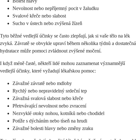
Bolest hlavy
Nevolnost nebo nepříjemný pocit v žaludku
Svalové křeče nebo slabost
Sucho v ústech nebo zvýšená žízeň
Tyto běžné vedlejší účinky se často zlepšují, jak si vaše tělo na lék
zvyká. Závratě se obvykle upraví během několika týdnů a dostatečná
hydratace může pomoci zvládnout zvýšené močení.
I když méně časté, někteří lidé mohou zaznamenat významnější
vedlejší účinky, které vyžadují lékařskou pomoc:
Závažné závratě nebo mdloby
Rychlý nebo nepravidelný srdeční tep
Závažná svalová slabost nebo křeče
Přetrvávající nevolnost nebo zvracení
Nezvyklé otoky nohou, kotníků nebo chodidel
Potíže s dýcháním nebo tíseň na hrudi
Závažné bolesti hlavy nebo změny zraku