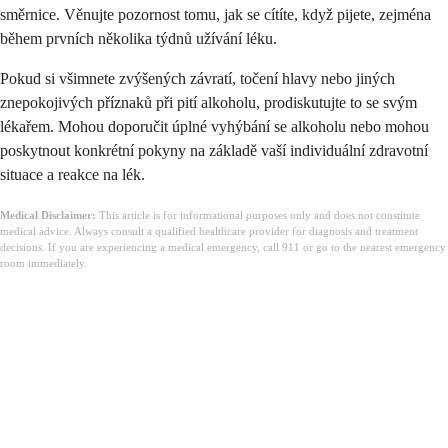
směrnice. Věnujte pozornost tomu, jak se cítíte, když pijete, zejména
během prvních několika týdnů užívání léku.
Pokud si všimnete zvýšených závratí, točení hlavy nebo jiných
znepokojivých příznaků při pití alkoholu, prodiskutujte to se svým
lékařem. Mohou doporučit úplné vyhýbání se alkoholu nebo mohou
poskytnout konkrétní pokyny na základě vaší individuální zdravotní
situace a reakce na lék.
Medical Disclaimer:
This article is for informational purposes only and does not constitute
medical advice. Always consult a qualified healthcare provider for diagnosis and treatment
decisions. If you are experiencing a medical emergency, call 911 or go to the nearest emergency
room immediately.