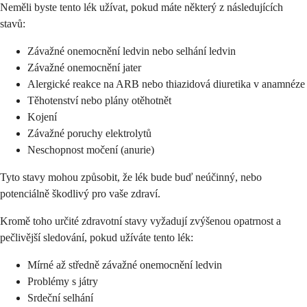
Neměli byste tento lék užívat, pokud máte některý z následujících
stavů:
Závažné onemocnění ledvin nebo selhání ledvin
Závažné onemocnění jater
Alergické reakce na ARB nebo thiazidová diuretika v anamnéze
Těhotenství nebo plány otěhotnět
Kojení
Závažné poruchy elektrolytů
Neschopnost močení (anurie)
Tyto stavy mohou způsobit, že lék bude buď neúčinný, nebo
potenciálně škodlivý pro vaše zdraví.
Kromě toho určité zdravotní stavy vyžadují zvýšenou opatrnost a
pečlivější sledování, pokud užíváte tento lék:
Mírné až středně závažné onemocnění ledvin
Problémy s játry
Srdeční selhání