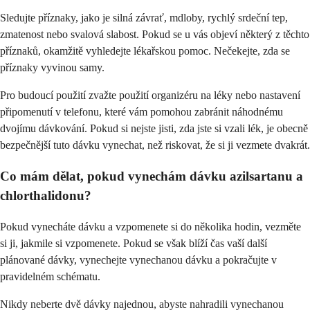
Sledujte příznaky, jako je silná závrať, mdloby, rychlý srdeční tep,
zmatenost nebo svalová slabost. Pokud se u vás objeví některý z těchto
příznaků, okamžitě vyhledejte lékařskou pomoc. Nečekejte, zda se
příznaky vyvinou samy.
Pro budoucí použití zvažte použití organizéru na léky nebo nastavení
připomenutí v telefonu, které vám pomohou zabránit náhodnému
dvojímu dávkování. Pokud si nejste jisti, zda jste si vzali lék, je obecně
bezpečnější tuto dávku vynechat, než riskovat, že si ji vezmete dvakrát.
Co mám dělat, pokud vynechám dávku azilsartanu a
chlorthalidonu?
Pokud vynecháte dávku a vzpomenete si do několika hodin, vezměte
si ji, jakmile si vzpomenete. Pokud se však blíží čas vaší další
plánované dávky, vynechejte vynechanou dávku a pokračujte v
pravidelném schématu.
Nikdy neberte dvě dávky najednou, abyste nahradili vynechanou