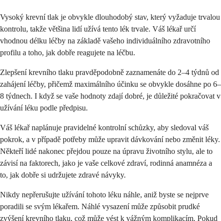
Vysoký krevní tlak je obvykle dlouhodobý stav, který vyžaduje trvalou
kontrolu, takže většina lidí užívá tento lék trvale. Váš lékař určí
vhodnou délku léčby na základě vašeho individuálního zdravotního
profilu a toho, jak dobře reagujete na léčbu.
Zlepšení krevního tlaku pravděpodobně zaznamenáte do 2–4 týdnů od
zahájení léčby, přičemž maximálního účinku se obvykle dosáhne po 6–
8 týdnech. I když se vaše hodnoty zdají dobré, je důležité pokračovat v
užívání léku podle předpisu.
Váš lékař naplánuje pravidelné kontrolní schůzky, aby sledoval váš
pokrok, a v případě potřeby může upravit dávkování nebo změnit léky.
Někteří lidé nakonec přejdou pouze na úpravu životního stylu, ale to
závisí na faktorech, jako je vaše celkové zdraví, rodinná anamnéza a
to, jak dobře si udržujete zdravé návyky.
Nikdy nepřerušujte užívání tohoto léku náhle, aniž byste se nejprve
poradili se svým lékařem. Náhlé vysazení může způsobit prudké
zvýšení krevního tlaku, což může vést k vážným komplikacím. Pokud