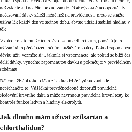
Tabletu spolkněte celou a zapijte plnou sklenicí vody. Tabletu nedrťte,
nežvýkejte ani nedělte, pokud vám to lékař výslovně nedoporučí. Na
načasování dávky záleží méně než na pravidelnosti, proto se snažte
užívat lék každý den ve stejnou dobu, abyste udrželi stabilní hladinu v
těle.
Vzhledem k tomu, že tento lék obsahuje diuretikum, pomáhá jeho
užívání ráno předcházet nočním návštěvám toalety. Pokud zapomenete
dávku užít, vezměte si ji, jakmile si vzpomenete, ale pokud se blíží čas
další dávky, vynechte zapomenutou dávku a pokračujte v pravidelném
schématu.
Během užívání tohoto léku zůstaňte dobře hydratovaní, ale
nepřehánějte to. Váš lékař pravděpodobně doporučí pravidelné
sledování krevního tlaku a může navrhnout pravidelné krevní testy ke
kontrole funkce ledvin a hladiny elektrolytů.
Jak dlouho mám užívat azilsartan a
chlorthalidon?