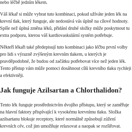
nebo léčbě jedním lékem.
Váš lékař si může vybrat tuto kombinaci, pokud užíváte jeden lék na
krevní tlak, který funguje, ale nedostává vás úplně na cílové hodnoty.
Spíše než úplná změna léků, přidání druhé složky může poskytnout tu
extra podporu, kterou váš kardiovaskulární systém potřebuje.
Někteří lékaři také předepisují tuto kombinaci jako léčbu první volby
pro lidi s výrazně zvýšeným krevním tlakem, u kterých je
pravděpodobné, že budou od začátku potřebovat více než jeden lék.
Tento přístup vám může pomoci dosáhnout cílů krevního tlaku rychleji
a efektivněji.
Jak funguje Azilsartan a Chlorthalidon?
Tento lék funguje prostřednictvím dvojího přístupu, který se zaměřuje
na hlavní faktory přispívající k vysokému krevnímu tlaku. Složka
azilsartanu blokuje receptory, které normálně způsobují zúžení
krevních cév, což jim umožňuje relaxovat a naopak se rozšiřovat.