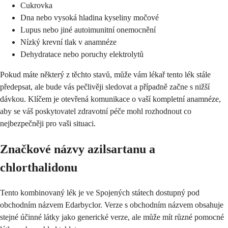
Cukrovka
Dna nebo vysoká hladina kyseliny močové
Lupus nebo jiné autoimunitní onemocnění
Nízký krevní tlak v anamnéze
Dehydratace nebo poruchy elektrolytů
Pokud máte některý z těchto stavů, může vám lékař tento lék stále
předepsat, ale bude vás pečlivěji sledovat a případně začne s nižší
dávkou. Klíčem je otevřená komunikace o vaší kompletní anamnéze,
aby se váš poskytovatel zdravotní péče mohl rozhodnout co
nejbezpečněji pro vaši situaci.
Značkové názvy azilsartanu a
chlorthalidonu
Tento kombinovaný lék je ve Spojených státech dostupný pod
obchodním názvem Edarbyclor. Verze s obchodním názvem obsahuje
stejné účinné látky jako generické verze, ale může mít různé pomocné