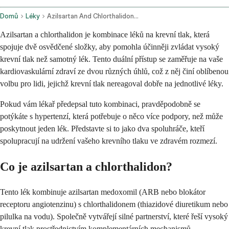
Domů
Léky
Azilsartan And Chlorthalidone Oral Route
Azilsartan a chlorthalidon je kombinace léků na krevní tlak, která
spojuje dvě osvědčené složky, aby pomohla účinněji zvládat vysoký
krevní tlak než samotný lék. Tento duální přístup se zaměřuje na vaše
kardiovaskulární zdraví ze dvou různých úhlů, což z něj činí oblíbenou
volbu pro lidi, jejichž krevní tlak nereagoval dobře na jednotlivé léky.
Pokud vám lékař předepsal tuto kombinaci, pravděpodobně se
potýkáte s hypertenzí, která potřebuje o něco více podpory, než může
poskytnout jeden lék. Představte si to jako dva spoluhráče, kteří
spolupracují na udržení vašeho krevního tlaku ve zdravém rozmezí.
Co je azilsartan a chlorthalidon?
Tento lék kombinuje azilsartan medoxomil (ARB nebo blokátor
receptoru angiotenzinu) s chlorthalidonem (thiazidové diuretikum nebo
pilulka na vodu). Společně vytvářejí silné partnerství, které řeší vysoký
krevní tlak prostřednictvím komplementárních mechanismů.