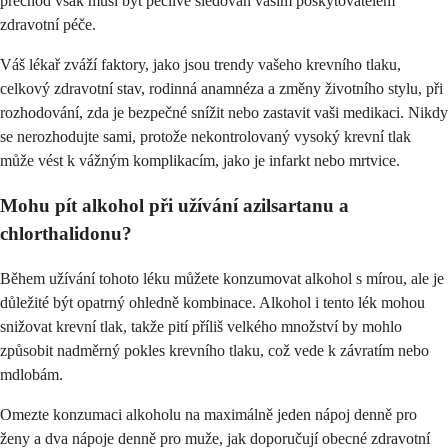
přechod však musí být pečlivě sledován vaším poskytovatelem
zdravotní péče.
Váš lékař zváží faktory, jako jsou trendy vašeho krevního tlaku,
celkový zdravotní stav, rodinná anamnéza a změny životního stylu, při
rozhodování, zda je bezpečné snížit nebo zastavit vaši medikaci. Nikdy
se nerozhodujte sami, protože nekontrolovaný vysoký krevní tlak
může vést k vážným komplikacím, jako je infarkt nebo mrtvice.
Mohu pít alkohol při užívání azilsartanu a
chlorthalidonu?
Během užívání tohoto léku můžete konzumovat alkohol s mírou, ale je
důležité být opatrný ohledně kombinace. Alkohol i tento lék mohou
snižovat krevní tlak, takže pití příliš velkého množství by mohlo
způsobit nadměrný pokles krevního tlaku, což vede k závratím nebo
mdlobám.
Omezte konzumaci alkoholu na maximálně jeden nápoj denně pro
ženy a dva nápoje denně pro muže, jak doporučují obecné zdravotní