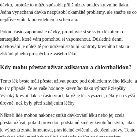
dávku, protože to může způsobit příliš nízký pokles krevního tlaku.
Jedna vynechaná dávka nezpůsobí okamžité problémy, ale snažte se co
nejdříve vrátit k pravidelnému schématu.
Pokud často zapomínáte dávky, promluvte si se svým lékařem o
strategiích, které vám pomohou si vzpomenout. Důsledné denní
dávkování je důležité pro udržení stabilní kontroly krevního tlaku a
získání plného prospěchu z vašeho léku.
Kdy mohu přestat užívat azilsartan a chlorthalidon?
Tento lék byste měli přestat užívat pouze pod dohledem svého lékaře, a
to i v případě, že se vaše hodnoty krevního tlaku výrazně zlepšily.
Vysoký krevní tlak se často vrací, když je lék vysazen, někdy na vyšší
úrovně, než byly před zahájením léčby.
Někteří lidé mohou nakonec snížit dávkování léku nebo jej zcela
přestat užívat, pokud provedou podstatné změny životního stylu, jako
je výrazná ztráta hmotnosti, pravidelné cvičení a zlepšení stravy. Tento