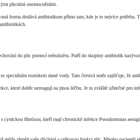
ickými plicními onemocněními.
lovaná forma dodává antibiotikum přímo tam, kde je to nejvíce potřeba. 
antibiotikách.
dechování do plic pomocí nebulizéru. Patří do skupiny antibiotik naz
 se speciálním roztokem slané vody. Tato čerstvá směs zajišťuje, že anti
ekce, které dobře nereagují na jinou léčbu. Je to zvláště užitečné pro
 s cystickou fibrózou, kteří mají chronické infekce Pseudomonas aerugin
což může zlepšit vaše dýchání a celkovou funkci plic. Mnoho pacientů s