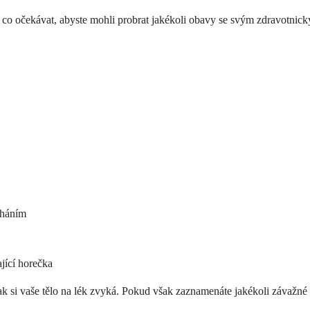
t, co očekávat, abyste mohli probrat jakékoli obavy se svým zdravotni
cháním
jící horečka
 jak si vaše tělo na lék zvyká. Pokud však zaznamenáte jakékoli závaž