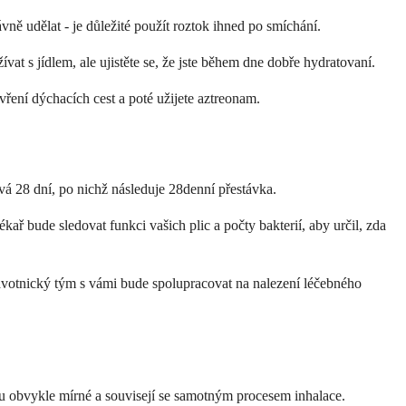
ě udělat - je důležité použít roztok ihned po smíchání.
at s jídlem, ale ujistěte se, že jste během dne dobře hydratovaní.
vření dýchacích cest a poté užijete aztreonam.
trvá 28 dní, po nichž následuje 28denní přestávka.
ař bude sledovat funkci vašich plic a počty bakterií, aby určil, zda
ravotnický tým s vámi bude spolupracovat na nalezení léčebného
sou obvykle mírné a souvisejí se samotným procesem inhalace.