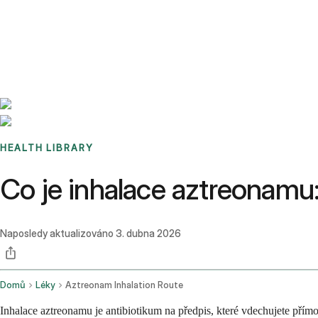
Benchmarks
Stories
FAQ
Sign up / Log in
HEALTH LIBRARY
Co je inhalace aztreonamu: 
Naposledy aktualizováno
3. dubna 2026
Domů
Léky
Aztreonam Inhalation Route
Inhalace aztreonamu je antibiotikum na předpis, které vdechujete přímo