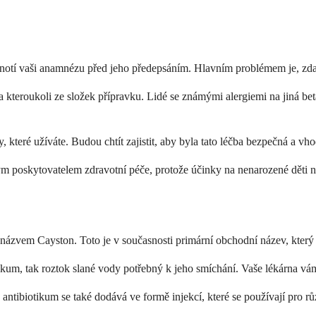
notí vaši anamnézu před jeho předepsáním. Hlavním problémem je, zda j
na kteroukoli ze složek přípravku. Lidé se známými alergiemi na jiná b
, které užíváte. Budou chtít zajistit, aby byla tato léčba bezpečná a vho
vým poskytovatelem zdravotní péče, protože účinky na nenarozené děti 
ázvem Cayston. Toto je v současnosti primární obchodní název, který u
tikum, tak roztok slané vody potřebný k jeho smíchání. Vaše lékárna v
 antibiotikum se také dodává ve formě injekcí, které se používají pro rů