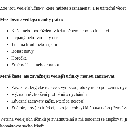
Zde jsou vedlejší účinky, které můžete zaznamenat, a je užitečné vědě
Mezi běžné vedlejší účinky patří:
Kašel nebo podráždění v krku během nebo po inhalaci
Ucpaný nebo vodnatý nos
Tíha na hrudi nebo sípání
Bolest hlavy
Horečka
Změny hlasu nebo chrapot
Méně časté, ale závažnější vedlejší účinky mohou zahrnovat:
Závažné alergické reakce s vyrážkou, otoky nebo potížemi s dý
Významné zhoršení problémů s dýcháním
Závažné záchvaty kašle, které se nelepší
Známky nových infekcí, jako je neobvyklá únava nebo přetrváva
Většina vedlejších účinků je zvládnutelná a má tendenci se zlepšovat,
kontaktovat svého lékaře.