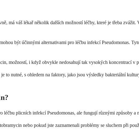
 má váš lékař několik dalších možností léčby, které je třeba zvážit. Vo
n, mohou být účinnými alternativami pro léčbu infekcí Pseudomonas. Ty
xacin, možností, i když obvykle nedosahují tak vysokých koncentrací v p
to nutné, s ohledem na faktory, jako jsou výsledky bakteriální kultury,
in?
ro léčbu plicních infekcí Pseudomonas, ale fungují různými způsoby a 
 tobramycin nebo pokud jste zaznamenali problémy se sluchem při použ