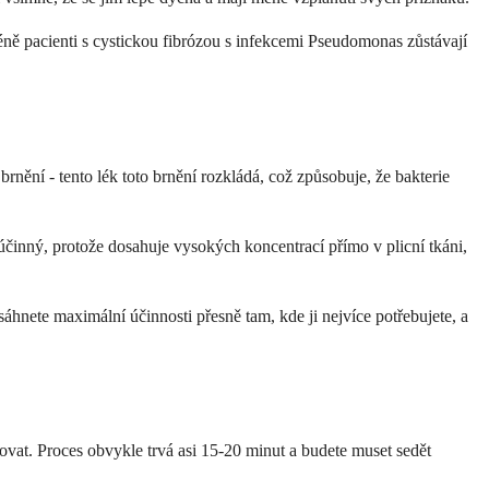
éně pacienti s cystickou fibrózou s infekcemi Pseudomonas zůstávají
rnění - tento lék toto brnění rozkládá, což způsobuje, že bakterie
 účinný, protože dosahuje vysokých koncentrací přímo v plicní tkáni,
hnete maximální účinnosti přesně tam, kde ji nejvíce potřebujete, a
ovat. Proces obvykle trvá asi 15-20 minut a budete muset sedět