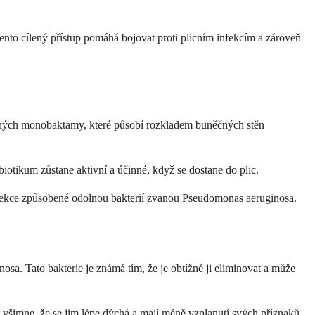
Tento cílený přístup pomáhá bojovat proti plicním infekcím a zároveň
ývaných monobaktamy, které působí rozkladem buněčných stěn
biotikum zůstane aktivní a účinné, když se dostane do plic.
 infekce způsobené odolnou bakterií zvanou Pseudomonas aeruginosa.
osa. Tato bakterie je známá tím, že je obtížné ji eliminovat a může
i všimne, že se jim lépe dýchá a mají méně vzplanutí svých příznaků.