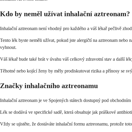
Kdo by neměl užívat inhalační aztreonam?
Inhalační aztreonam není vhodný pro každého a váš lékař pečlivě zhod
Tento lék byste neměli užívat, pokud jste alergičtí na aztreonam nebo 
vyhnout.
Váš lékař bude také brát v úvahu váš celkový zdravotní stav a další léky
Těhotné nebo kojící ženy by měly prodiskutovat rizika a přínosy se s
Značky inhalačního aztreonamu
Inhalační aztreonam je ve Spojených státech dostupný pod obchodním n
Lék se dodává ve specifické sadě, která obsahuje jak práškové antibio
Vždy se ujistěte, že dostáváte inhalační formu aztreonamu, protože toto