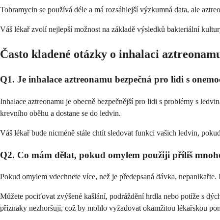
Tobramycin se používá déle a má rozsáhlejší výzkumná data, ale aztreona
Váš lékař zvolí nejlepší možnost na základě výsledků bakteriální kult
Často kladené otázky o inhalaci aztreonam
Q1. Je inhalace aztreonamu bezpečná pro lidi s onem
Inhalace aztreonamu je obecně bezpečnější pro lidi s problémy s ledvi
krevního oběhu a dostane se do ledvin.
Váš lékař bude nicméně stále chtít sledovat funkci vašich ledvin, poku
Q2. Co mám dělat, pokud omylem použiji příliš mnoh
Pokud omylem vdechnete více, než je předepsaná dávka, nepanikařte. I
Můžete pociťovat zvýšené kašlání, podráždění hrdla nebo potíže s dých
příznaky nezhoršují, což by mohlo vyžadovat okamžitou lékařskou po