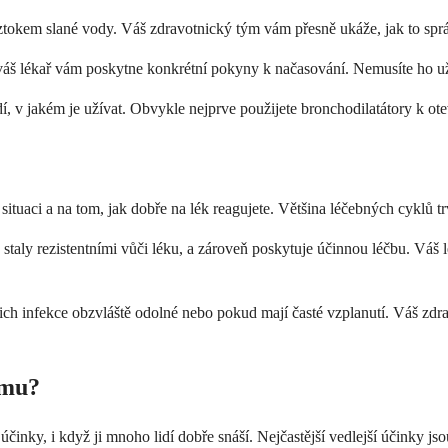
kem slané vody. Váš zdravotnický tým vám přesně ukáže, jak to správn
 váš lékař vám poskytne konkrétní pokyny k načasování. Nemusíte ho užív
í, v jakém je užívat. Obvykle nejprve použijete bronchodilatátory k ote
í situaci a na tom, jak dobře na lék reagujete. Většina léčebných cyklů 
taly rezistentními vůči léku, a zároveň poskytuje účinnou léčbu. Váš lék
jich infekce obzvláště odolné nebo pokud mají časté vzplanutí. Váš zd
amu?
účinky, i když ji mnoho lidí dobře snáší. Nejčastější vedlejší účinky j