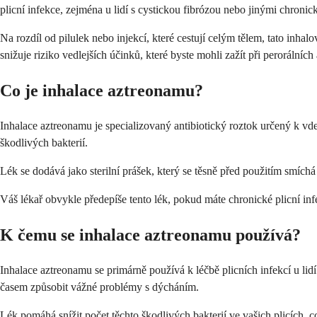
plicní infekce, zejména u lidí s cystickou fibrózou nebo jinými chron
Na rozdíl od pilulek nebo injekcí, které cestují celým tělem, tato inha
snižuje riziko vedlejších účinků, které byste mohli zažít při perorálních 
Co je inhalace aztreonamu?
Inhalace aztreonamu je specializovaný antibiotický roztok určený k v
škodlivých bakterií.
Lék se dodává jako sterilní prášek, který se těsně před použitím smíchá
Váš lékař obvykle předepíše tento lék, pokud máte chronické plicní inf
K čemu se inhalace aztreonamu používá?
Inhalace aztreonamu se primárně používá k léčbě plicních infekcí u lidí
časem způsobit vážné problémy s dýcháním.
Lék pomáhá snížit počet těchto škodlivých bakterií ve vašich plicích, 