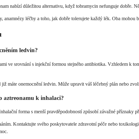
m nabízí důležitou alternativu, když tobramycin nefunguje dobře. Někteř
ury, anamnézy léčby a toho, jak dobře tolerujete každý lék. Oba mohou 
u
ocněním ledvin?
nami ve srovnání s injekční formou stejného antibiotika. Vzhledem k t
d již máte onemocnění ledvin. Může upravit váš léčebný plán nebo zvolit
o aztreonamu k inhalaci?
nhalační forma s menší pravděpodobností způsobí závažné příznaky pře
áním. Kontaktujte svého poskytovatele zdravotní péče nebo toxikologick
moc.