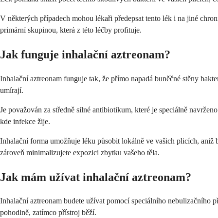
V některých případech mohou lékaři předepsat tento lék i na jiné chron
primární skupinou, která z této léčby profituje.
Jak funguje inhalační aztreonam?
Inhalační aztreonam funguje tak, že přímo napadá buněčné stěny bakterií
umírají.
Je považován za středně silné antibiotikum, které je speciálně navržen
kde infekce žije.
Inhalační forma umožňuje léku působit lokálně ve vašich plicích, aniž
zároveň minimalizujete expozici zbytku vašeho těla.
Jak mám užívat inhalační aztreonam?
Inhalační aztreonam budete užívat pomocí speciálního nebulizačního př
pohodlně, zatímco přístroj běží.