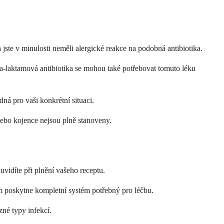
ste v minulosti neměli alergické reakce na podobná antibiotika.
eta-laktamová antibiotika se mohou také potřebovat tomuto léku
dná pro vaši konkrétní situaci.
nebo kojence nejsou plně stanoveny.
vidíte při plnění vašeho receptu.
ám poskytne kompletní systém potřebný pro léčbu.
zné typy infekcí.