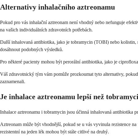
Alternativy inhalačního aztreonamu
Pokud pro vás inhalační aztreonam není vhodný nebo nefunguje efektivně,
na vašich individuálních zdravotních potřebách.
Další inhalovaná antibiotika, jako je tobramycin (TOBI) nebo kolisti
dosáhnout podobných výsledků.
Pro některé pacienty mohou být perorální antibiotika, jako je ciproflo
Váš zdravotnický tým vám pomůže prozkoumat tyto alternativy, pokud je 
zaznamenali.
Je inhalace aztreonamu lepší než tobramyc
Inhalace aztreonamu i tobramycin jsou účinná inhalovaná antibiotika p
Aztreonam může být vhodnější, pokud se u vás vyvinula rezistence na
rezistentní na jeden lék mohou být stále citlivé na druhý.