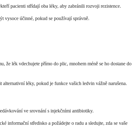
í pacienti střídají oba léky, aby zabránili rozvoji rezistence.
být vysoce účinné, pokud se používají správně.
omu, že lék vdechujete přímo do plic, mnohem méně se ho dostane do
 alternativní léky, pokud je funkce vašich ledvin vážně narušena.
dávkování ve srovnání s injekčními antibiotiky.
é informační středisko a požádejte o radu a sledujte, zda se vaše