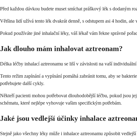
Před každou dávkou budete muset smíchat práškový lék s dodaným rozto
Většina lidí užívá tento lék dvakrát denně, s odstupem asi 4 hodin, ale
Pokud používáte jiné inhalační léky, váš lékař vám řekne správné pořad
Jak dlouho mám inhalovat aztreonam?
Délka léčby inhalací aztreonamu se liší v závislosti na vaší individuáln
Tento režim zapínání a vypínání pomáhá zabránit tomu, aby se bakterie s
potřebujete další cykly.
Někteří pacienti mohou potřebovat dlouhodobější léčbu, pokud jsou je
schématu, které nejlépe vyhovuje vašim specifickým potřebám.
Jaké jsou vedlejší účinky inhalace aztreon
Stejně jako všechny léky může i inhalace aztreonamu způsobit vedlejší 