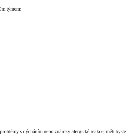
ckým týmem:
né problémy s dýcháním nebo známky alergické reakce, měli byste