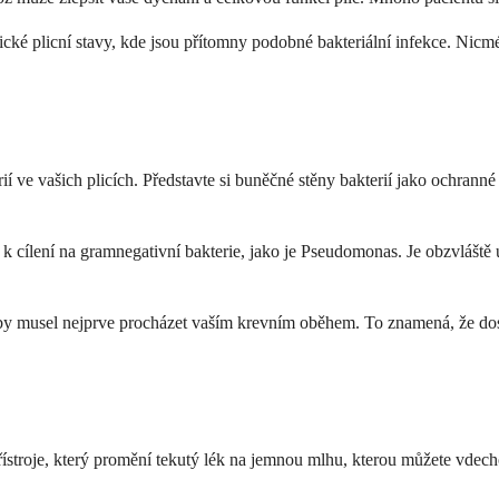
ické plicní stavy, kde jsou přítomny podobné bakteriální infekce. Nicm
 ve vašich plicích. Představte si buněčné stěny bakterií jako ochranné b
o k cílení na gramnegativní bakterie, jako je Pseudomonas. Je obzvláště
 by musel nejprve procházet vaším krevním oběhem. To znamená, že dosá
ístroje, který promění tekutý lék na jemnou mlhu, kterou můžete vdech