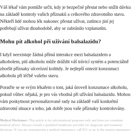
Váš lékař vám pomůže určit, kdy je bezpečné přestat nebo snížit dávku
na základě kontroly vašich příznaků a celkového zdravotního stavu.
Někteří lidé mohou lék nakonec přestat užívat, zatímco jiní jej
potřebují užívat dlouhodobě, aby se zabránilo vzplanutím.
Mohu pít alkohol při užívání balsalazidu?
I když neexistuje žádná přímá interakce mezi balsalazidem a
alkoholem, pití alkoholu může dráždit váš trávicí systém a potenciálně
zhoršit příznaky ulcerózní kolitidy. Je nejlepší omezit konzumaci
alkoholu při léčbě vašeho stavu.
Poraďte se se svým lékařem o tom, jaká úroveň konzumace alkoholu,
pokud vůbec nějaká, je pro vás vhodná při užívání balsalazidu. Mohou
vám poskytnout personalizované rady na základě vaší konkrétní
zdravotní situace a toho, jak dobře jsou vaše příznaky kontrolovány.
Medical Disclaimer:
This article is for informational purposes only and does not constitute
medical advice. Always consult a qualified healthcare provider for diagnosis and treatment
decisions. If you are experiencing a medical emergency, call 911 or go to the nearest emergency