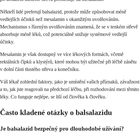
Někteří lidé preferují balsalazid, protože může způsobovat méně
vedlejších účinků než mesalamin s okamžitým uvolňováním.
Mechanismus s řízeným uvolňováním znamená, že se v tenkém střevě
absorbuje méně léků, což potenciálně snižuje systémové vedlejší
účinky.
Mesalamin je však dostupný ve více lékových formách, včetně
rektálních čípků a klystýrů, které mohou být užitečné při léčbě zánětu
v dolní části tlustého střeva a konečníku.
Váš lékař zohlední faktory, jako je umístění vašich příznaků, závažnost
a to, jak jste reagovali na předchozí léčbu, při rozhodování mezi těmito
léky. Co funguje nejlépe, se liší od člověka k člověku.
Často kladené otázky o balsalazidu
Je balsalazid bezpečný pro dlouhodobé užívání?