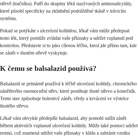
střevě (tračníku). Patří do skupiny léků nazývaných aminosalicyláty,
které působí specificky na zklidnění podrážděné tkáně v trávicím
systému.
Pokud se potýkáte s ulcerózní kolitidou, lékař vám může předepsat
tento lék, který pomůže zvládat vaše příznaky a udržet vzplanutí pod
kontrolou. Představte si to jako cílenou léčbu, která jde přímo tam, kde
se zánět v tlustém střevě vyskytuje.
K čemu se balsalazid používá?
Balsalazid se primárně používá k léčbě ulcerózní kolitidy, chronického
zánětlivého onemocnění střev, které postihuje tlusté střevo a konečník.
Tento stav způsobuje bolestivý zánět, vředy a krvácení ve výstelce
tlustého střeva.
Lékař vám obvykle předepíše balsalazid, aby pomohl snížit zánět
během aktivních vzplanutí ulcerózní kolitidy. Může také pomoci udržet
remisi, což znamená udržet vaše příznaky v klidu a zabránit vzniku