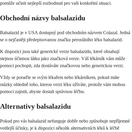
pomůže učinit nejlepší rozhodnutí pro vaši konkrétní situaci.
Obchodní názvy balsalazidu
Balsalazid je v USA dostupný pod obchodním názvem Colazal. Jedná
se o nejčastěji předepisovanou značku perorálního léku balsalazid.
K dispozici jsou také generické verze balsalazidu, které obsahují
stejnou účinnou látku jako značková verze. Váš lékárník vám může
pomoci pochopit, zda dostáváte značkovou nebo generickou verzi.
Vždy se poraďte se svým lékařem nebo lékárníkem, pokud máte
otázky ohledně toho, kterou verzi léku užíváte, protože vám mohou
pomoci zajistit, abyste dostali správnou léčbu.
Alternativy balsalazidu
Pokud pro vás balsalazid nefunguje dobře nebo způsobuje nepříjemné
vedlejší účinky, je k dispozici několik alternativních léků k léčbě