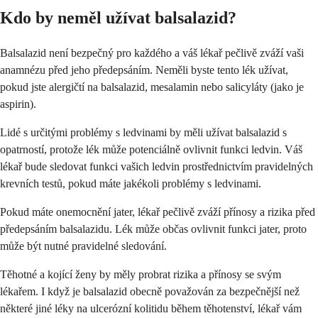
Kdo by neměl užívat balsalazid?
Balsalazid není bezpečný pro každého a váš lékař pečlivě zváží vaši
anamnézu před jeho předepsáním. Neměli byste tento lék užívat,
pokud jste alergičtí na balsalazid, mesalamin nebo salicyláty (jako je
aspirin).
Lidé s určitými problémy s ledvinami by měli užívat balsalazid s
opatrností, protože lék může potenciálně ovlivnit funkci ledvin. Váš
lékař bude sledovat funkci vašich ledvin prostřednictvím pravidelných
krevních testů, pokud máte jakékoli problémy s ledvinami.
Pokud máte onemocnění jater, lékař pečlivě zváží přínosy a rizika před
předepsáním balsalazidu. Lék může občas ovlivnit funkci jater, proto
může být nutné pravidelné sledování.
Těhotné a kojící ženy by měly probrat rizika a přínosy se svým
lékařem. I když je balsalazid obecně považován za bezpečnější než
některé jiné léky na ulcerózní kolitidu během těhotenství, lékař vám