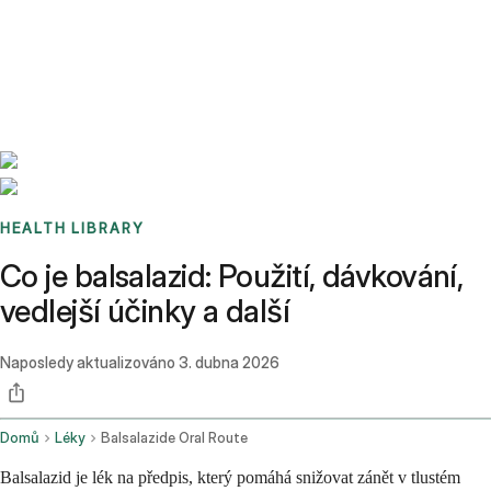
Benchmarks
Stories
FAQ
Sign up / Log in
HEALTH LIBRARY
Co je balsalazid: Použití, dávkování,
vedlejší účinky a další
Naposledy aktualizováno
3. dubna 2026
Domů
Léky
Balsalazide Oral Route
Balsalazid je lék na předpis, který pomáhá snižovat zánět v tlustém