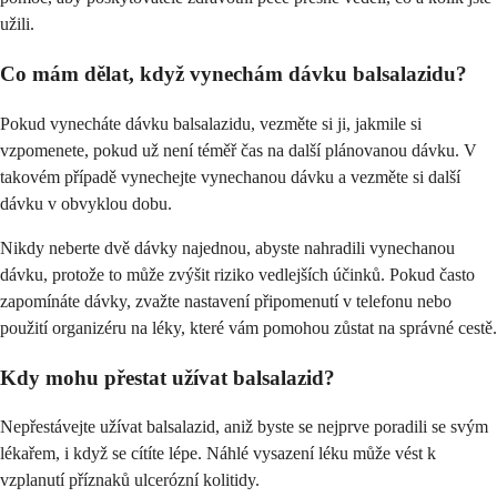
užili.
Co mám dělat, když vynechám dávku balsalazidu?
Pokud vynecháte dávku balsalazidu, vezměte si ji, jakmile si
vzpomenete, pokud už není téměř čas na další plánovanou dávku. V
takovém případě vynechejte vynechanou dávku a vezměte si další
dávku v obvyklou dobu.
Nikdy neberte dvě dávky najednou, abyste nahradili vynechanou
dávku, protože to může zvýšit riziko vedlejších účinků. Pokud často
zapomínáte dávky, zvažte nastavení připomenutí v telefonu nebo
použití organizéru na léky, které vám pomohou zůstat na správné cestě.
Kdy mohu přestat užívat balsalazid?
Nepřestávejte užívat balsalazid, aniž byste se nejprve poradili se svým
lékařem, i když se cítíte lépe. Náhlé vysazení léku může vést k
vzplanutí příznaků ulcerózní kolitidy.