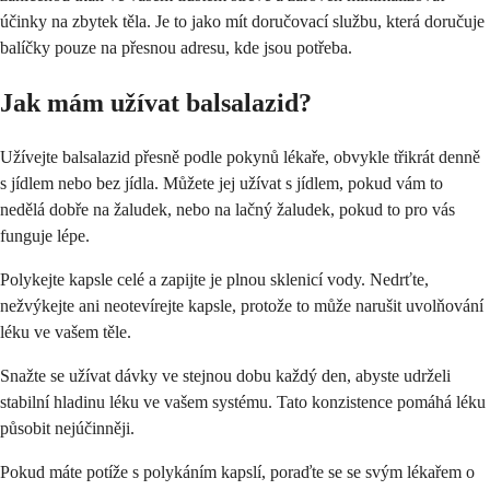
účinky na zbytek těla. Je to jako mít doručovací službu, která doručuje
balíčky pouze na přesnou adresu, kde jsou potřeba.
Jak mám užívat balsalazid?
Užívejte balsalazid přesně podle pokynů lékaře, obvykle třikrát denně
s jídlem nebo bez jídla. Můžete jej užívat s jídlem, pokud vám to
nedělá dobře na žaludek, nebo na lačný žaludek, pokud to pro vás
funguje lépe.
Polykejte kapsle celé a zapijte je plnou sklenicí vody. Nedrťte,
nežvýkejte ani neotevírejte kapsle, protože to může narušit uvolňování
léku ve vašem těle.
Snažte se užívat dávky ve stejnou dobu každý den, abyste udrželi
stabilní hladinu léku ve vašem systému. Tato konzistence pomáhá léku
působit nejúčinněji.
Pokud máte potíže s polykáním kapslí, poraďte se se svým lékařem o