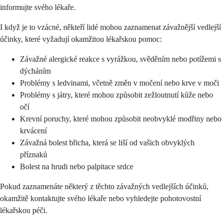
informujte svého lékaře.
I když je to vzácné, někteří lidé mohou zaznamenat závažnější vedlejší
účinky, které vyžadují okamžitou lékařskou pomoc:
Závažné alergické reakce s vyrážkou, svěděním nebo potížemi s
dýcháním
Problémy s ledvinami, včetně změn v močení nebo krve v moči
Problémy s játry, které mohou způsobit zežloutnutí kůže nebo
očí
Krevní poruchy, které mohou způsobit neobvyklé modřiny nebo
krvácení
Závažná bolest břicha, která se liší od vašich obvyklých
příznaků
Bolest na hrudi nebo palpitace srdce
Pokud zaznamenáte některý z těchto závažných vedlejších účinků,
okamžitě kontaktujte svého lékaře nebo vyhledejte pohotovostní
lékařskou péči.