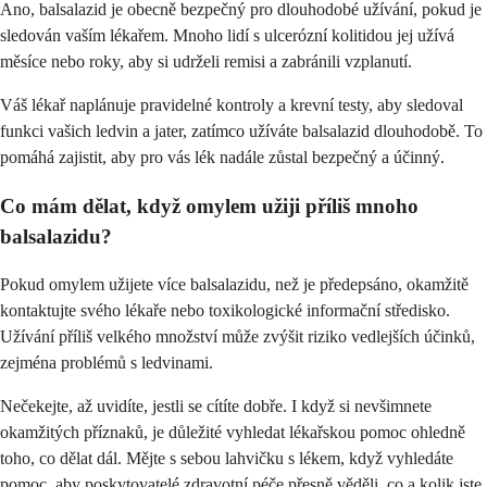
Ano, balsalazid je obecně bezpečný pro dlouhodobé užívání, pokud je
sledován vaším lékařem. Mnoho lidí s ulcerózní kolitidou jej užívá
měsíce nebo roky, aby si udrželi remisi a zabránili vzplanutí.
Váš lékař naplánuje pravidelné kontroly a krevní testy, aby sledoval
funkci vašich ledvin a jater, zatímco užíváte balsalazid dlouhodobě. To
pomáhá zajistit, aby pro vás lék nadále zůstal bezpečný a účinný.
Co mám dělat, když omylem užiji příliš mnoho
balsalazidu?
Pokud omylem užijete více balsalazidu, než je předepsáno, okamžitě
kontaktujte svého lékaře nebo toxikologické informační středisko.
Užívání příliš velkého množství může zvýšit riziko vedlejších účinků,
zejména problémů s ledvinami.
Nečekejte, až uvidíte, jestli se cítíte dobře. I když si nevšimnete
okamžitých příznaků, je důležité vyhledat lékařskou pomoc ohledně
toho, co dělat dál. Mějte s sebou lahvičku s lékem, když vyhledáte
pomoc, aby poskytovatelé zdravotní péče přesně věděli, co a kolik jste