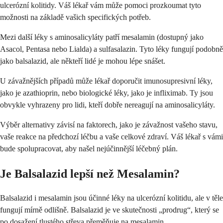
ulcerózní kolitidy. Váš lékař vám může pomoci prozkoumat tyto
možnosti na základě vašich specifických potřeb.
Mezi další léky s aminosalicyláty patří mesalamin (dostupný jako
Asacol, Pentasa nebo Lialda) a sulfasalazin. Tyto léky fungují podobně
jako balsalazid, ale někteří lidé je mohou lépe snášet.
U závažnějších případů může lékař doporučit imunosupresivní léky,
jako je azathioprin, nebo biologické léky, jako je infliximab. Ty jsou
obvykle vyhrazeny pro lidi, kteří dobře nereagují na aminosalicyláty.
Výběr alternativy závisí na faktorech, jako je závažnost vašeho stavu,
vaše reakce na předchozí léčbu a vaše celkové zdraví. Váš lékař s vámi
bude spolupracovat, aby našel nejúčinnější léčebný plán.
Je Balsalazid lepší než Mesalamin?
Balsalazid i mesalamin jsou účinné léky na ulcerózní kolitidu, ale v těle
fungují mírně odlišně. Balsalazid je ve skutečnosti „prodrug“, který se
po dosažení tlustého střeva přeměňuje na mesalamin.