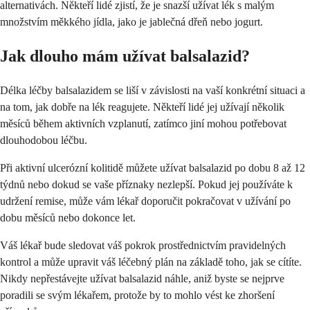
alternativách. Někteří lidé zjistí, že je snazší užívat lék s malým
množstvím měkkého jídla, jako je jablečná dřeň nebo jogurt.
Jak dlouho mám užívat balsalazid?
Délka léčby balsalazidem se liší v závislosti na vaší konkrétní situaci a
na tom, jak dobře na lék reagujete. Někteří lidé jej užívají několik
měsíců během aktivních vzplanutí, zatímco jiní mohou potřebovat
dlouhodobou léčbu.
Při aktivní ulcerózní kolitidě můžete užívat balsalazid po dobu 8 až 12
týdnů nebo dokud se vaše příznaky nezlepší. Pokud jej používáte k
udržení remise, může vám lékař doporučit pokračovat v užívání po
dobu měsíců nebo dokonce let.
Váš lékař bude sledovat váš pokrok prostřednictvím pravidelných
kontrol a může upravit váš léčebný plán na základě toho, jak se cítíte.
Nikdy nepřestávejte užívat balsalazid náhle, aniž byste se nejprve
poradili se svým lékařem, protože by to mohlo vést ke zhoršení