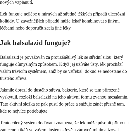
nových vzplanutí.
Lék funguje nejlépe u mírných až středně těžkých případů ulcerózní
kolitidy. U závažnějších případů může lékař kombinovat s jinými
léčbami nebo doporučit zcela jiné léky.
Jak balsalazid funguje?
Balsalazid je považován za protizánětlivý lék se střední silou, který
funguje důmyslným způsobem. Když jej užíváte ústy, lék prochází
vaším trávicím systémem, aniž by se vstřebal, dokud se nedostane do
tlustého střeva.
Jakmile dorazí do tlustého střeva, bakterie, které se tam přirozeně
vyskytují, rozloží balsalazid na jeho aktivní formu zvanou mesalamin.
Tato aktivní složka se pak pustí do práce a snižuje zánět přesně tam,
kde to nejvíce potřebujete.
Tento cílený systém dodávání znamená, že lék může působit přímo na
zanícenou tkáň ve vašem tlustém střevě a zároveň minimalizovat