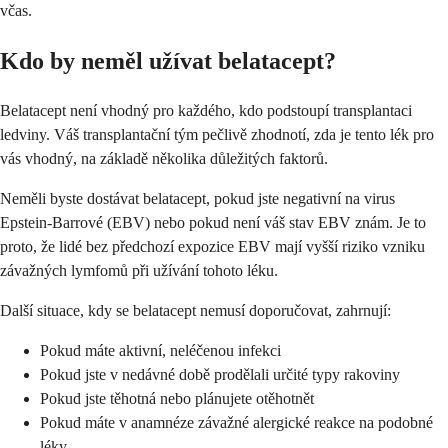
včas.
Kdo by neměl užívat belatacept?
Belatacept není vhodný pro každého, kdo podstoupí transplantaci
ledviny. Váš transplantační tým pečlivě zhodnotí, zda je tento lék pro
vás vhodný, na základě několika důležitých faktorů.
Neměli byste dostávat belatacept, pokud jste negativní na virus
Epstein-Barrové (EBV) nebo pokud není váš stav EBV znám. Je to
proto, že lidé bez předchozí expozice EBV mají vyšší riziko vzniku
závažných lymfomů při užívání tohoto léku.
Další situace, kdy se belatacept nemusí doporučovat, zahrnují:
Pokud máte aktivní, neléčenou infekci
Pokud jste v nedávné době prodělali určité typy rakoviny
Pokud jste těhotná nebo plánujete otěhotnět
Pokud máte v anamnéze závažné alergické reakce na podobné
léky