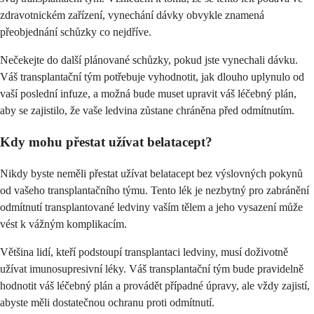
zdravotnickém zařízení, vynechání dávky obvykle znamená
přeobjednání schůzky co nejdříve.
Nečekejte do další plánované schůzky, pokud jste vynechali dávku.
Váš transplantační tým potřebuje vyhodnotit, jak dlouho uplynulo od
vaší poslední infuze, a možná bude muset upravit váš léčebný plán,
aby se zajistilo, že vaše ledvina zůstane chráněna před odmítnutím.
Kdy mohu přestat užívat belatacept?
Nikdy byste neměli přestat užívat belatacept bez výslovných pokynů
od vašeho transplantačního týmu. Tento lék je nezbytný pro zabránění
odmítnutí transplantované ledviny vaším tělem a jeho vysazení může
vést k vážným komplikacím.
Většina lidí, kteří podstoupí transplantaci ledviny, musí doživotně
užívat imunosupresivní léky. Váš transplantační tým bude pravidelně
hodnotit váš léčebný plán a provádět případné úpravy, ale vždy zajistí,
abyste měli dostatečnou ochranu proti odmítnutí.