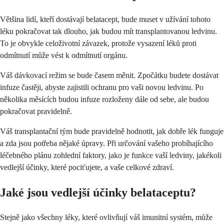
Většina lidí, kteří dostávají belatacept, bude muset v užívání tohoto
léku pokračovat tak dlouho, jak budou mít transplantovanou ledvinu.
To je obvykle celoživotní závazek, protože vysazení léků proti
odmítnutí může vést k odmítnutí orgánu.
Váš dávkovací režim se bude časem měnit. Zpočátku budete dostávat
infuze častěji, abyste zajistili ochranu pro vaši novou ledvinu. Po
několika měsících budou infuze rozloženy dále od sebe, ale budou
pokračovat pravidelně.
Váš transplantační tým bude pravidelně hodnotit, jak dobře lék funguje
a zda jsou potřeba nějaké úpravy. Při určování vašeho probíhajícího
léčebného plánu zohlední faktory, jako je funkce vaší ledviny, jakékoli
vedlejší účinky, které pociťujete, a vaše celkové zdraví.
Jaké jsou vedlejší účinky belataceptu?
Stejně jako všechny léky, které ovlivňují váš imunitní systém, může