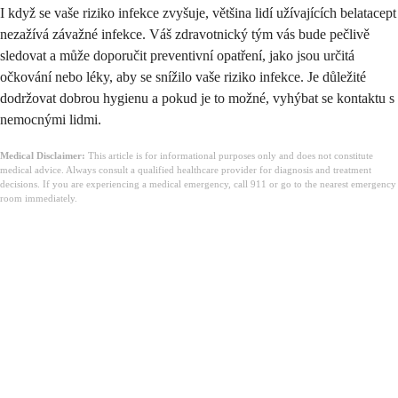
I když se vaše riziko infekce zvyšuje, většina lidí užívajících belatacept
nezažívá závažné infekce. Váš zdravotnický tým vás bude pečlivě
sledovat a může doporučit preventivní opatření, jako jsou určitá
očkování nebo léky, aby se snížilo vaše riziko infekce. Je důležité
dodržovat dobrou hygienu a pokud je to možné, vyhýbat se kontaktu s
nemocnými lidmi.
Medical Disclaimer:
This article is for informational purposes only and does not constitute
medical advice. Always consult a qualified healthcare provider for diagnosis and treatment
decisions. If you are experiencing a medical emergency, call 911 or go to the nearest emergency
room immediately.