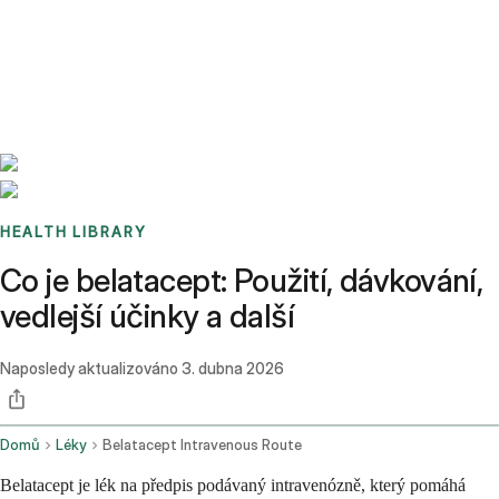
Benchmarks
Stories
FAQ
Sign up / Log in
HEALTH LIBRARY
Co je belatacept: Použití, dávkování,
vedlejší účinky a další
Naposledy aktualizováno
3. dubna 2026
Domů
Léky
Belatacept Intravenous Route
Belatacept je lék na předpis podávaný intravenózně, který pomáhá