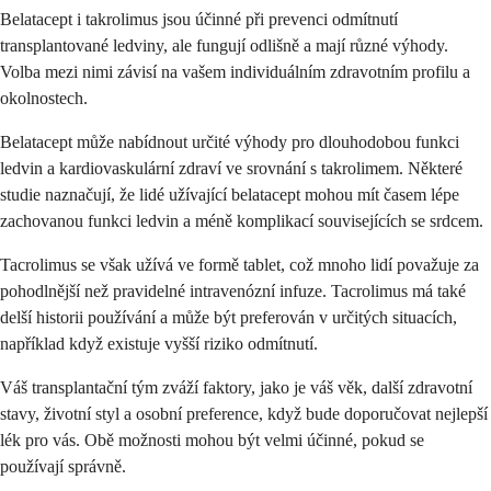
Belatacept i takrolimus jsou účinné při prevenci odmítnutí
transplantované ledviny, ale fungují odlišně a mají různé výhody.
Volba mezi nimi závisí na vašem individuálním zdravotním profilu a
okolnostech.
Belatacept může nabídnout určité výhody pro dlouhodobou funkci
ledvin a kardiovaskulární zdraví ve srovnání s takrolimem. Některé
studie naznačují, že lidé užívající belatacept mohou mít časem lépe
zachovanou funkci ledvin a méně komplikací souvisejících se srdcem.
Tacrolimus se však užívá ve formě tablet, což mnoho lidí považuje za
pohodlnější než pravidelné intravenózní infuze. Tacrolimus má také
delší historii používání a může být preferován v určitých situacích,
například když existuje vyšší riziko odmítnutí.
Váš transplantační tým zváží faktory, jako je váš věk, další zdravotní
stavy, životní styl a osobní preference, když bude doporučovat nejlepší
lék pro vás. Obě možnosti mohou být velmi účinné, pokud se
používají správně.