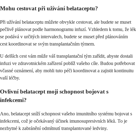
Mohu cestovat při užívání belataceptu?
Při užívání belataceptu můžete obvykle cestovat, ale budete se muset
pečlivě plánovat podle harmonogramu infuzí. Vzhledem k tomu, že lék
se podává v určitých intervalech, budete se muset před plánováním
cest koordinovat se svým transplantačním týmem.
U delších cest vám může váš transplantační tým zařídit, abyste dostali
infuzi ve zdravotnickém zařízení poblíž vašeho cíle. Budou potřebovat
včasné oznámení, aby mohli tuto péči koordinovat a zajistit kontinuitu
vaší léčby.
Ovlivní belatacept moji schopnost bojovat s
infekcemi?
Ano, belatacept sníží schopnost vašeho imunitního systému bojovat s
infekcemi, což je očekávaný účinek imunosupresivních léků. To je
nezbytné k zabránění odmítnutí transplantované ledviny.