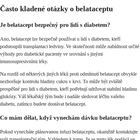
Často kladené otázky o belataceptu
Je belatacept bezpečný pro lidi s diabetem?
Ano, belatacept lze bezpečně používat u lidí s diabetem, kteří
podstoupili transplantaci ledviny. Ve skutečnosti může nabídnout určité
výhody pro diabetické pacienty ve srovnání s jinými
imunosupresivními léky.
Na rozdíl od některých jiných léků proti odmítnutí belatacept obvykle
nezhoršuje kontrolu hladiny cukru v krvi. To může být zvláště
prospěšné pro lidi s diabetem, kteří potřebují udržovat stabilní hladinu
glukózy. Váš lékařský tým bude i nadále sledovat léčbu vašeho
diabetu, zatímco budete dostávat belatacept.
Co mám dělat, když vynechám dávku belataceptu?
Pokud vynecháte plánovanou infuzi belataceptu, okamžitě kontaktujte
svůj transplantační tým. Vzhledem k tomu, že se tento lék podává ve