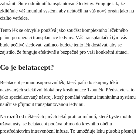
zabránit tělu v odmítnutí transplantované ledviny. Funguje tak, že
zklidňuje váš imunitní systém, aby neútočil na váš nový orgán jako na
cizího vetřelce.
Tento lék se obvykle používá jako součást komplexního léčebného
plánu po operaci transplantace ledviny. Váš transplantační tým vás
bude pečlivě sledovat, zatímco budete tento lék dostávat, aby se
zajistilo, že funguje efektivně a bezpečně pro vaši konkrétní situaci.
Co je belatacept?
Belatacept je imunosupresivní lék, který patří do skupiny léků
nazývaných selektivní blokátory kostimulace T-buněk. Představte si to
jako specializovaný nástroj, který pomáhá vašemu imunitnímu systému
naučit se přijmout transplantovanou ledvinu.
Na rozdíl od některých jiných léků proti odmítnutí, které byste mohli
užívat ústy, se belatacept podává přímo do krevního oběhu
prostřednictvím intravenózní infuze. To umožňuje léku působit přesněji