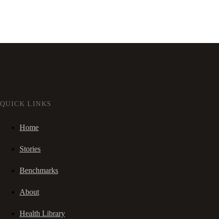
QUICK LINKS
Home
Stories
Benchmarks
About
Health Library