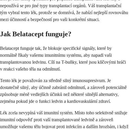
nepoužívá se pro jiné typy transplantací orgánů. Váš transplantační
tým vybral tento lék, protože se domnívá, že nabízí nejlepší rovnováhu
mezi účinností a bezpečností pro vaši konkrétní situaci.
Jak Belatacept funguje?
Belatacept funguje tak, že blokuje specifické signály, které by
normálně říkaly vašemu imunitnímu systému, aby napadl vaši
transplantovanou ledvinu. Cílí na T-buňky, které jsou klíčovými hráči
v reakci vašeho těla na odmítnutí.
Tento lék je považován za středně silný imunosupresivum. Je
dostatečně silný, aby účinně zabránil odmítnutí, a zároveň potenciálně
způsobuje méně vedlejších účinků než některé silnější alternativy,
zejména pokud jde o funkci ledvin a kardiovaskulární zdraví.
Lék zcela nevypíná váš imunitní systém. Místo toho selektivně snižuje
imunitní odpověď proti vaší transplantované ledvině a zároveň
umožňuje vašemu tělu bojovat proti infekcím a dalším hrozbám, i když