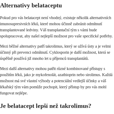
Alternativy belataceptu
Pokud pro vás belatacept není vhodný, existuje několik alternativních
imunosupresivních léků, které mohou účinně zabránit odmítnutí
transplantované ledviny. Váš transplantační tým s vámi bude
spolupracovat, aby našel nejlepší možnost pro vaše specifické potřeby.
Mezi běžné alternativy patří takrolimus, který se užívá ústy a je velmi
účinný při prevenci odmítnutí. Cyklosporin je další možnost, která se
úspěšně používá již mnoho let u příjemců transplantátů.
Mezi další alternativy mohou patřit různé kombinované přístupy s
použitím léků, jako je mykofenolát, azathioprin nebo sirolimus. Každá
možnost má své vlastní výhody a potenciální vedlejší účinky a váš
lékařský tým vám pomůže pochopit, který přístup by pro vás mohl
fungovat nejlépe.
Je belatacept lepší než takrolimus?