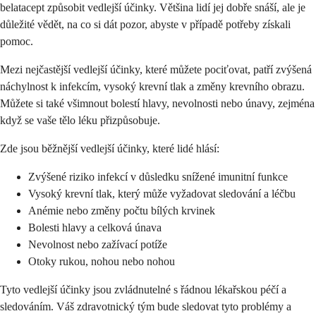
belatacept způsobit vedlejší účinky. Většina lidí jej dobře snáší, ale je
důležité vědět, na co si dát pozor, abyste v případě potřeby získali
pomoc.
Mezi nejčastější vedlejší účinky, které můžete pociťovat, patří zvýšená
náchylnost k infekcím, vysoký krevní tlak a změny krevního obrazu.
Můžete si také všimnout bolestí hlavy, nevolnosti nebo únavy, zejména
když se vaše tělo léku přizpůsobuje.
Zde jsou běžnější vedlejší účinky, které lidé hlásí:
Zvýšené riziko infekcí v důsledku snížené imunitní funkce
Vysoký krevní tlak, který může vyžadovat sledování a léčbu
Anémie nebo změny počtu bílých krvinek
Bolesti hlavy a celková únava
Nevolnost nebo zažívací potíže
Otoky rukou, nohou nebo nohou
Tyto vedlejší účinky jsou zvládnutelné s řádnou lékařskou péčí a
sledováním. Váš zdravotnický tým bude sledovat tyto problémy a