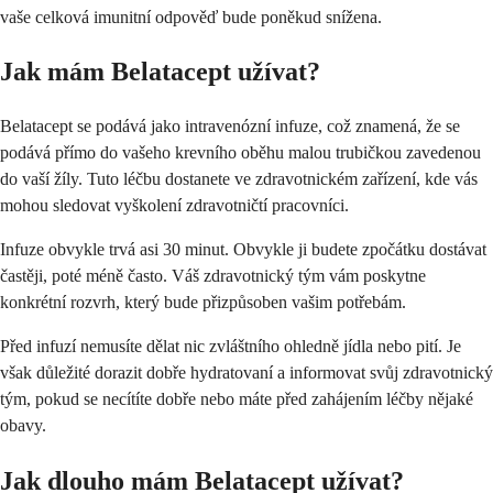
vaše celková imunitní odpověď bude poněkud snížena.
Jak mám Belatacept užívat?
Belatacept se podává jako intravenózní infuze, což znamená, že se
podává přímo do vašeho krevního oběhu malou trubičkou zavedenou
do vaší žíly. Tuto léčbu dostanete ve zdravotnickém zařízení, kde vás
mohou sledovat vyškolení zdravotničtí pracovníci.
Infuze obvykle trvá asi 30 minut. Obvykle ji budete zpočátku dostávat
častěji, poté méně často. Váš zdravotnický tým vám poskytne
konkrétní rozvrh, který bude přizpůsoben vašim potřebám.
Před infuzí nemusíte dělat nic zvláštního ohledně jídla nebo pití. Je
však důležité dorazit dobře hydratovaní a informovat svůj zdravotnický
tým, pokud se necítíte dobře nebo máte před zahájením léčby nějaké
obavy.
Jak dlouho mám Belatacept užívat?