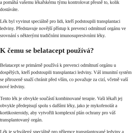
a pomáhá vašemu lékařskému týmu kontrolovat přesně to, kolik
dostáváte.
Lék byl vyvinut speciálně pro lidi, kteří podstoupili transplantaci
ledviny. Představuje novější přístup k prevenci odmítnutí orgánu ve
srovnání s některými tradičními imunosupresivními léky.
K čemu se belatacept používá?
Belatacept se primárně používá k prevenci odmítnutí orgánu u
dospělých, kteří podstoupili transplantaci ledviny. Váš imunitní systém
se přirozeně snaží chránit před vším, co považuje za cizí, včetně vaší
nové ledviny.
Tento lék je obvykle součástí kombinované terapie. Vaši lékaři jej
obvykle předepisují spolu s dalšími léky, jako je mykofenolát a
kortikosteroidy, aby vytvořili komplexní plán ochrany pro váš
transplantovaný orgán.
Lék je schválený speciálně pro příjemce transplantované ledviny a