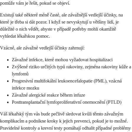
pomůže vám je řešit, pokud se objeví.
Existují také některé méně časté, ale závažnější vedlejší účinky, na
které je třeba si dát pozor. I když se nevyskytují u většiny lidí, je
důležité o nich vědět, abyste v případě potřeby mohli okamžitě
vyhledat lékařskou pomoc.
Vzácné, ale závažné vedlejší účinky zahrnují:
Závažné infekce, které mohou vyžadovat hospitalizaci
Zvýšené riziko určitých typů rakoviny, zejména rakoviny kůže a
lymfomů
Progresivní multifokální leukoencefalopatie (PML), vzácná
infekce mozku
Závažné alergické reakce během infuze
Posttransplantační lymfoproliferativní onemocnění (PTLD)
Váš lékařský tým vás bude pečlivě sledovat kvůli těmto závažným
komplikacím a podnikne kroky k jejich prevenci, pokud je to možné.
Pravidelné kontroly a krevní testy pomáhají odhalit případné problémy