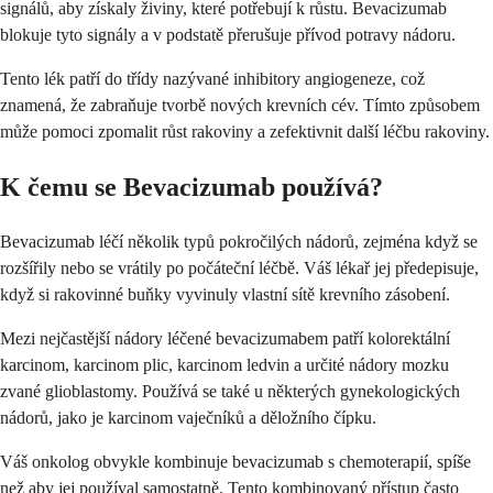
signálů, aby získaly živiny, které potřebují k růstu. Bevacizumab
blokuje tyto signály a v podstatě přerušuje přívod potravy nádoru.
Tento lék patří do třídy nazývané inhibitory angiogeneze, což
znamená, že zabraňuje tvorbě nových krevních cév. Tímto způsobem
může pomoci zpomalit růst rakoviny a zefektivnit další léčbu rakoviny.
K čemu se Bevacizumab používá?
Bevacizumab léčí několik typů pokročilých nádorů, zejména když se
rozšířily nebo se vrátily po počáteční léčbě. Váš lékař jej předepisuje,
když si rakovinné buňky vyvinuly vlastní sítě krevního zásobení.
Mezi nejčastější nádory léčené bevacizumabem patří kolorektální
karcinom, karcinom plic, karcinom ledvin a určité nádory mozku
zvané glioblastomy. Používá se také u některých gynekologických
nádorů, jako je karcinom vaječníků a děložního čípku.
Váš onkolog obvykle kombinuje bevacizumab s chemoterapií, spíše
než aby jej používal samostatně. Tento kombinovaný přístup často