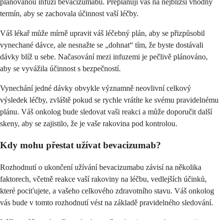
plánovanou infuzi bevacizumabu. Přeplánují vás na nejbližší vhodný
termín, aby se zachovala účinnost vaší léčby.
Váš lékař může mírně upravit váš léčebný plán, aby se přizpůsobil
vynechané dávce, ale nesnažte se „dohnat“ tím, že byste dostávali
dávky blíž u sebe. Načasování mezi infuzemi je pečlivě plánováno,
aby se vyvážila účinnost s bezpečností.
Vynechání jedné dávky obvykle významně neovlivní celkový
výsledek léčby, zvláště pokud se rychle vrátíte ke svému pravidelnému
plánu. Váš onkolog bude sledovat vaši reakci a může doporučit další
skeny, aby se zajistilo, že je vaše rakovina pod kontrolou.
Kdy mohu přestat užívat bevacizumab?
Rozhodnutí o ukončení užívání bevacizumabu závisí na několika
faktorech, včetně reakce vaší rakoviny na léčbu, vedlejších účinků,
které pociťujete, a vašeho celkového zdravotního stavu. Váš onkolog
vás bude v tomto rozhodnutí vést na základě pravidelného sledování.