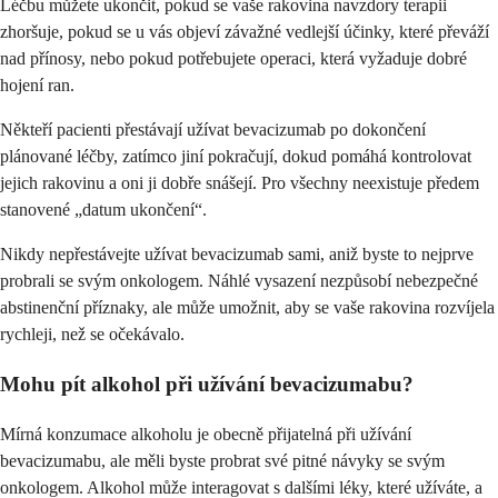
Léčbu můžete ukončit, pokud se vaše rakovina navzdory terapii
zhoršuje, pokud se u vás objeví závažné vedlejší účinky, které převáží
nad přínosy, nebo pokud potřebujete operaci, která vyžaduje dobré
hojení ran.
Někteří pacienti přestávají užívat bevacizumab po dokončení
plánované léčby, zatímco jiní pokračují, dokud pomáhá kontrolovat
jejich rakovinu a oni ji dobře snášejí. Pro všechny neexistuje předem
stanovené „datum ukončení“.
Nikdy nepřestávejte užívat bevacizumab sami, aniž byste to nejprve
probrali se svým onkologem. Náhlé vysazení nezpůsobí nebezpečné
abstinenční příznaky, ale může umožnit, aby se vaše rakovina rozvíjela
rychleji, než se očekávalo.
Mohu pít alkohol při užívání bevacizumabu?
Mírná konzumace alkoholu je obecně přijatelná při užívání
bevacizumabu, ale měli byste probrat své pitné návyky se svým
onkologem. Alkohol může interagovat s dalšími léky, které užíváte, a