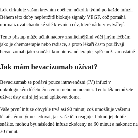
Lék cirkuluje vaším krevním oběhem několik týdnů po každé infuzi.
Během této doby nepřetržitě blokuje signály VEGF, což pomáhá
normalizovat chaotické sítě krevních cév, které nádory vytvářejí.
Tento přístup může učinit nádory zranitelnějšími vůči jiným léčbám,
jako je chemoterapie nebo radiace, a proto lékaři často používají
bevacizumab jako součást kombinované terapie, spíše než samostatně.
Jak mám bevacizumab užívat?
Bevacizumab se podává pouze intravenózní (IV) infuzí v
onkologickém léčebném centru nebo nemocnici. Tento lék nemůžete
užívat ústy ani si jej sami aplikovat doma.
Vaše první infuze obvykle trvá asi 90 minut, což umožňuje vašemu
lékařskému týmu sledovat, jak vaše tělo reaguje. Pokud jej dobře
snášíte, mohou být následné infuze zkráceny na 60 minut a nakonec na
30 minut.