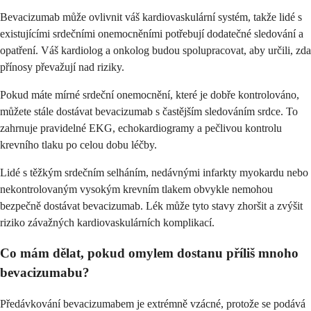
Bevacizumab může ovlivnit váš kardiovaskulární systém, takže lidé s
existujícími srdečními onemocněními potřebují dodatečné sledování a
opatření. Váš kardiolog a onkolog budou spolupracovat, aby určili, zda
přínosy převažují nad riziky.
Pokud máte mírné srdeční onemocnění, které je dobře kontrolováno,
můžete stále dostávat bevacizumab s častějším sledováním srdce. To
zahrnuje pravidelné EKG, echokardiogramy a pečlivou kontrolu
krevního tlaku po celou dobu léčby.
Lidé s těžkým srdečním selháním, nedávnými infarkty myokardu nebo
nekontrolovaným vysokým krevním tlakem obvykle nemohou
bezpečně dostávat bevacizumab. Lék může tyto stavy zhoršit a zvýšit
riziko závažných kardiovaskulárních komplikací.
Co mám dělat, pokud omylem dostanu příliš mnoho
bevacizumabu?
Předávkování bevacizumabem je extrémně vzácné, protože se podává