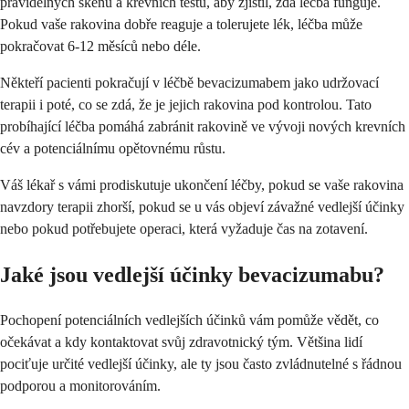
pravidelných skenů a krevních testů, aby zjistil, zda léčba funguje.
Pokud vaše rakovina dobře reaguje a tolerujete lék, léčba může
pokračovat 6-12 měsíců nebo déle.
Někteří pacienti pokračují v léčbě bevacizumabem jako udržovací
terapii i poté, co se zdá, že je jejich rakovina pod kontrolou. Tato
probíhající léčba pomáhá zabránit rakovině ve vývoji nových krevních
cév a potenciálnímu opětovnému růstu.
Váš lékař s vámi prodiskutuje ukončení léčby, pokud se vaše rakovina
navzdory terapii zhorší, pokud se u vás objeví závažné vedlejší účinky
nebo pokud potřebujete operaci, která vyžaduje čas na zotavení.
Jaké jsou vedlejší účinky bevacizumabu?
Pochopení potenciálních vedlejších účinků vám pomůže vědět, co
očekávat a kdy kontaktovat svůj zdravotnický tým. Většina lidí
pociťuje určité vedlejší účinky, ale ty jsou často zvládnutelné s řádnou
podporou a monitorováním.