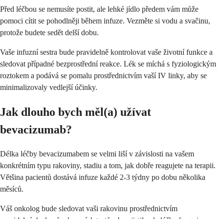
Před léčbou se nemusíte postit, ale lehké jídlo předem vám může
pomoci cítit se pohodlněji během infuze. Vezměte si vodu a svačinu,
protože budete sedět delší dobu.
Vaše infuzní sestra bude pravidelně kontrolovat vaše životní funkce a
sledovat případné bezprostřední reakce. Lék se míchá s fyziologickým
roztokem a podává se pomalu prostřednictvím vaší IV linky, aby se
minimalizovaly vedlejší účinky.
Jak dlouho bych měl(a) užívat
bevacizumab?
Délka léčby bevacizumabem se velmi liší v závislosti na vašem
konkrétním typu rakoviny, stadiu a tom, jak dobře reagujete na terapii.
Většina pacientů dostává infuze každé 2-3 týdny po dobu několika
měsíců.
Váš onkolog bude sledovat vaši rakovinu prostřednictvím