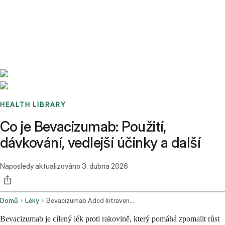
Benchmarks
Stories
FAQ
Sign up / Log in
HEALTH LIBRARY
Co je Bevacizumab: Použití,
dávkování, vedlejší účinky a další
Naposledy aktualizováno
3. dubna 2026
Domů
Léky
Bevacizumab Adcd Intravenous Route
Bevacizumab je cílený lék proti rakovině, který pomáhá zpomalit růst