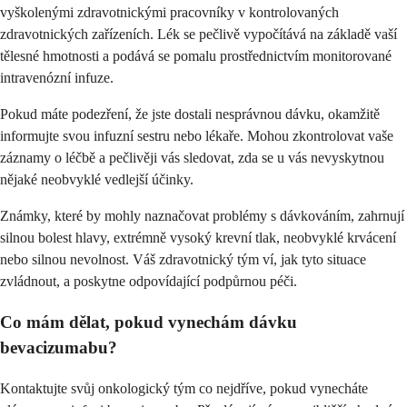
vyškolenými zdravotnickými pracovníky v kontrolovaných
zdravotnických zařízeních. Lék se pečlivě vypočítává na základě vaší
tělesné hmotnosti a podává se pomalu prostřednictvím monitorované
intravenózní infuze.
Pokud máte podezření, že jste dostali nesprávnou dávku, okamžitě
informujte svou infuzní sestru nebo lékaře. Mohou zkontrolovat vaše
záznamy o léčbě a pečlivěji vás sledovat, zda se u vás nevyskytnou
nějaké neobvyklé vedlejší účinky.
Známky, které by mohly naznačovat problémy s dávkováním, zahrnují
silnou bolest hlavy, extrémně vysoký krevní tlak, neobvyklé krvácení
nebo silnou nevolnost. Váš zdravotnický tým ví, jak tyto situace
zvládnout, a poskytne odpovídající podpůrnou péči.
Co mám dělat, pokud vynechám dávku
bevacizumabu?
Kontaktujte svůj onkologický tým co nejdříve, pokud vynecháte