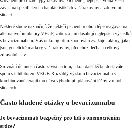
schválení pro různé typy rakoviny. Nicméně „nejlepší“ volba zcela
závisí na specifických charakteristikách vaší rakoviny a zdravotní
situaci.
Některé studie naznačují, že někteří pacienti mohou lépe reagovat na
alternativní inhibitory VEGF, zatímco jiní dosahují nejlepších výsledků
s bevacizumabem. Váš onkolog při rozhodování zvažuje faktory, jako
jsou genetické markery vaší rakoviny, předchozí léčba a celkový
zdravotní stav.
Srovnání účinnosti často závisí na tom, jakou další léčbu dostáváte
spolu s inhibitorem VEGF. Rozsáhlý výzkum bevacizumabu v
kombinované terapii mu dává výhodu při plánování léčby v mnoha
situacích.
Často kladené otázky o bevacizumabu
Je bevacizumab bezpečný pro lidi s onemocněním
srdce?