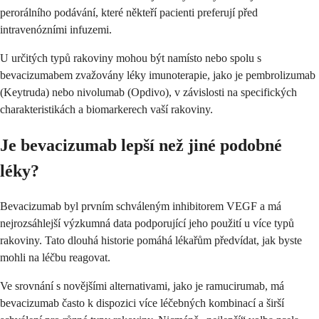
perorálního podávání, které někteří pacienti preferují před
intravenózními infuzemi.
U určitých typů rakoviny mohou být namísto nebo spolu s
bevacizumabem zvažovány léky imunoterapie, jako je pembrolizumab
(Keytruda) nebo nivolumab (Opdivo), v závislosti na specifických
charakteristikách a biomarkerech vaší rakoviny.
Je bevacizumab lepší než jiné podobné
léky?
Bevacizumab byl prvním schváleným inhibitorem VEGF a má
nejrozsáhlejší výzkumná data podporující jeho použití u více typů
rakoviny. Tato dlouhá historie pomáhá lékařům předvídat, jak byste
mohli na léčbu reagovat.
Ve srovnání s novějšími alternativami, jako je ramucirumab, má
bevacizumab často k dispozici více léčebných kombinací a širší