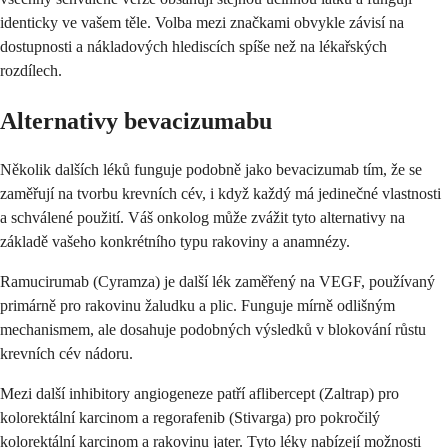
identicky ve vašem těle. Volba mezi značkami obvykle závisí na
dostupnosti a nákladových hlediscích spíše než na lékařských
rozdílech.
Alternativy bevacizumabu
Několik dalších léků funguje podobně jako bevacizumab tím, že se
zaměřují na tvorbu krevních cév, i když každý má jedinečné vlastnosti
a schválené použití. Váš onkolog může zvážit tyto alternativy na
základě vašeho konkrétního typu rakoviny a anamnézy.
Ramucirumab (Cyramza) je další lék zaměřený na VEGF, používaný
primárně pro rakovinu žaludku a plic. Funguje mírně odlišným
mechanismem, ale dosahuje podobných výsledků v blokování růstu
krevních cév nádoru.
Mezi další inhibitory angiogeneze patří aflibercept (Zaltrap) pro
kolorektální karcinom a regorafenib (Stivarga) pro pokročilý
kolorektální karcinom a rakovinu jater. Tyto léky nabízejí možnosti