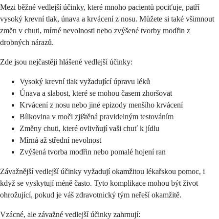
Mezi běžné vedlejší účinky, které mnoho pacientů pociťuje, patří
vysoký krevní tlak, únava a krvácení z nosu. Můžete si také všimnout
změn v chuti, mírné nevolnosti nebo zvýšené tvorby modřin z
drobných nárazů.
Zde jsou nejčastěji hlášené vedlejší účinky:
Vysoký krevní tlak vyžadující úpravu léků
Únava a slabost, které se mohou časem zhoršovat
Krvácení z nosu nebo jiné epizody menšího krvácení
Bílkovina v moči zjištěná pravidelným testováním
Změny chuti, které ovlivňují vaši chuť k jídlu
Mírná až střední nevolnost
Zvýšená tvorba modřin nebo pomalé hojení ran
Závažnější vedlejší účinky vyžadují okamžitou lékařskou pomoc, i
když se vyskytují méně často. Tyto komplikace mohou být život
ohrožující, pokud je váš zdravotnický tým neřeší okamžitě.
Vzácné, ale závažné vedlejší účinky zahrnují: