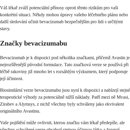
Váš lékař zváží potenciální přínosy oproti těmto rizikům pro vaši
konkrétní situaci. Někdy mohou úpravy vašeho léčebného plánu nebo
další sledování učinit bevacizumab bezpečnějším pro lidi s určitými
stavy.
Značky bevacizumabu
Bevacizumab je k dispozici pod několika značkami, přičemž Avastin je
nejrozšířenější původní formulace. Tato značková verze se používá při
léčbě rakoviny již mnoho let s rozsáhlým výzkumem, který podporuje
její účinnost.
Biosimilární verze bevacizumabu jsou nyní k dispozici a nabízejí stejné
terapeutické výhody za potenciálně nižší náklady. Patří mezi ně Mvasi,
Zirabev a Alymsys, z nichž všechny byly schváleny jako ekvivalent
originálního Avastinu.
Vaše pojištění může ovlivnit, kterou značku vám lékař předepíše, ale
všechny schválené verze obsahují stejnou účinnou látku a fungují