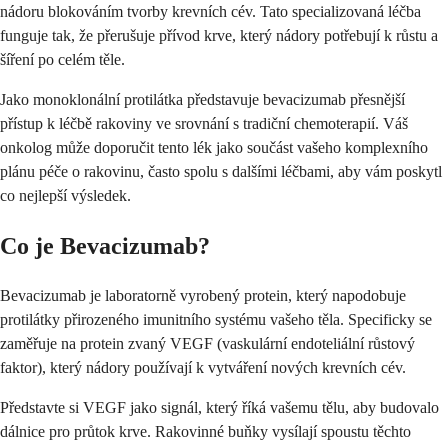
nádoru blokováním tvorby krevních cév. Tato specializovaná léčba
funguje tak, že přerušuje přívod krve, který nádory potřebují k růstu a
šíření po celém těle.
Jako monoklonální protilátka představuje bevacizumab přesnější
přístup k léčbě rakoviny ve srovnání s tradiční chemoterapií. Váš
onkolog může doporučit tento lék jako součást vašeho komplexního
plánu péče o rakovinu, často spolu s dalšími léčbami, aby vám poskytl
co nejlepší výsledek.
Co je Bevacizumab?
Bevacizumab je laboratorně vyrobený protein, který napodobuje
protilátky přirozeného imunitního systému vašeho těla. Specificky se
zaměřuje na protein zvaný VEGF (vaskulární endoteliální růstový
faktor), který nádory používají k vytváření nových krevních cév.
Představte si VEGF jako signál, který říká vašemu tělu, aby budovalo
dálnice pro průtok krve. Rakovinné buňky vysílají spoustu těchto