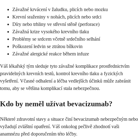
Závažné krvácení v žaludku, plicích nebo mozku
Krevní sraženiny v nohách, plicích nebo srdci
Díry nebo trhliny ve střevní stěně (perforace)
Závažná krize vysokého krevního tlaku
Problémy se srdcem včetně srdečního selhání
Poškození ledvin se ztrátou bílkovin
Závažné alergické reakce během infuze
Váš lékařský tým sleduje tyto závažné komplikace prostřednictvím
pravidelných krevních testů, kontrol krevního tlaku a fyzických
vyšetření. Včasné odhalení a léčba vedlejších účinků může zabránit
tomu, aby se většina komplikací stala nebezpečnou.
Kdo by neměl užívat bevacizumab?
Některé zdravotní stavy a situace činí bevacizumab nebezpečným nebo
vyžadují zvláštní opatření. Váš onkolog pečlivě zhodnotí vaši
anamnézu před doporučením této léčby.