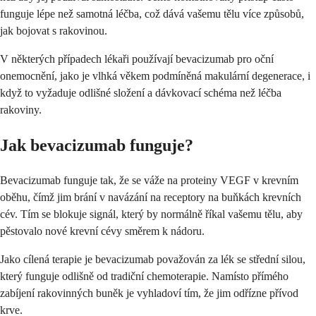
funguje lépe než samotná léčba, což dává vašemu tělu více způsobů,
jak bojovat s rakovinou.
V některých případech lékaři používají bevacizumab pro oční
onemocnění, jako je vlhká věkem podmíněná makulární degenerace, i
když to vyžaduje odlišné složení a dávkovací schéma než léčba
rakoviny.
Jak bevacizumab funguje?
Bevacizumab funguje tak, že se váže na proteiny VEGF v krevním
oběhu, čímž jim brání v navázání na receptory na buňkách krevních
cév. Tím se blokuje signál, který by normálně říkal vašemu tělu, aby
pěstovalo nové krevní cévy směrem k nádoru.
Jako cílená terapie je bevacizumab považován za lék se střední silou,
který funguje odlišně od tradiční chemoterapie. Namísto přímého
zabíjení rakovinných buněk je vyhladoví tím, že jim odřízne přívod
krve.