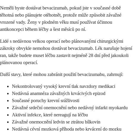
Neměli byste dostávat bevacizumab, pokud jste v současné době
těhotná nebo plánujete otěhotnět, protože může způsobit závažné
vrozené vady. Ženy v plodném věku musí používat účinnou
antikoncepci během léčby a šest měsíců po ní.
Lidé s nedávnou velkou operací nebo plánovanými chirurgickými
zákroky obvykle nemohou dostávat bevacizumab. Lék narušuje hojení
ran, takže budete muset léčbu zastavit nejméně 28 dní před jakoukoli
plánovanou operací.
Další stavy, které mohou zabránit použití bevacizumabu, zahrnují:
Nekontrolovaný vysoký krevní tlak navzdory medikaci
Nedávná anamnéza závažných krvácivých epizod
Současné poruchy krevní srážlivosti
Závažné srdeční onemocnění nebo nedávný infarkt myokardu
Aktivní infekce, které nereagují na léčbu
Závažné onemocnění ledvin se ztrátou bílkovin
Nedávná cévní mozková příhoda nebo krvácení do mozku