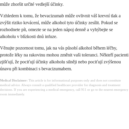
může zhoršit určité vedlejší účinky.
Vzhledem k tomu, že bevacizumab může ovlivnit váš krevní tlak a
zvýšit riziko krvácení, může alkohol tyto účinky zesílit. Pokud se
rozhodnete pít, omezte se na jeden nápoj denně a vyhýbejte se
alkoholu v blízkosti dnů infuze.
Věnujte pozornost tomu, jak na vás působí alkohol během léčby,
protože léky na rakovinu mohou změnit vaši toleranci. Někteří pacienti
zjišťují, že pociťují účinky alkoholu silněji nebo pociťují zvýšenou
únavu při kombinaci s bevacizumabem.
Medical Disclaimer:
This article is for informational purposes only and does not constitute
medical advice. Always consult a qualified healthcare provider for diagnosis and treatment
decisions. If you are experiencing a medical emergency, call 911 or go to the nearest emergency
room immediately.