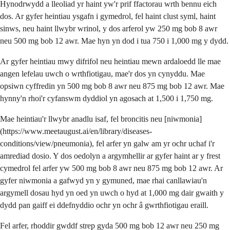
Hynodrwydd a lleoliad yr haint yw'r prif ffactorau wrth bennu eich
dos. Ar gyfer heintiau ysgafn i gymedrol, fel haint clust syml, haint
sinws, neu haint llwybr wrinol, y dos arferol yw 250 mg bob 8 awr
neu 500 mg bob 12 awr. Mae hyn yn dod i tua 750 i 1,000 mg y dydd.
Ar gyfer heintiau mwy difrifol neu heintiau mewn ardaloedd lle mae
angen lefelau uwch o wrthfiotigau, mae'r dos yn cynyddu. Mae
opsiwn cyffredin yn 500 mg bob 8 awr neu 875 mg bob 12 awr. Mae
hynny'n rhoi'r cyfanswm dyddiol yn agosach at 1,500 i 1,750 mg.
Mae heintiau'r llwybr anadlu isaf, fel broncitis neu [niwmonia]
(https://www.meetaugust.ai/en/library/diseases-
conditions/view/pneumonia), fel arfer yn galw am yr ochr uchaf i'r
amrediad dosio. Y dos oedolyn a argymhellir ar gyfer haint ar y frest
cymedrol fel arfer yw 500 mg bob 8 awr neu 875 mg bob 12 awr. Ar
gyfer niwmonia a gafwyd yn y gymuned, mae rhai canllawiau'n
argymell dosau hyd yn oed yn uwch o hyd at 1,000 mg dair gwaith y
dydd pan gaiff ei ddefnyddio ochr yn ochr â gwrthfiotigau eraill.
Fel arfer, rhoddir gwddf strep gyda 500 mg bob 12 awr neu 250 mg