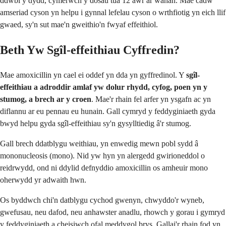
ddwbl y dydd, cymerwch y dosau tua 12 awr ar wahân. Mae cadw
amseriad cyson yn helpu i gynnal lefelau cyson o wrthfiotig yn eich llif
gwaed, sy'n sut mae'n gweithio'n fwyaf effeithiol.
Beth Yw Sgîl-effeithiau Cyffredin?
Mae amoxicillin yn cael ei oddef yn dda yn gyffredinol. Y
sgîl-
effeithiau a adroddir amlaf yw dolur rhydd, cyfog, poen yn y
stumog, a brech ar y croen
. Mae'r rhain fel arfer yn ysgafn ac yn
diflannu ar eu pennau eu hunain. Gall cymryd y feddyginiaeth gyda
bwyd helpu gyda sgîl-effeithiau sy'n gysylltiedig â'r stumog.
Gall brech ddatblygu weithiau, yn enwedig mewn pobl sydd â
mononucleosis (mono). Nid yw hyn yn alergedd gwirioneddol o
reidrwydd, ond ni ddylid defnyddio amoxicillin os amheuir mono
oherwydd yr adwaith hwn.
Os byddwch chi'n datblygu cychod gwenyn, chwyddo'r wyneb,
gwefusau, neu dafod, neu anhawster anadlu, rhowch y gorau i gymryd
y feddyginiaeth a cheisiwch ofal meddygol brys. Gallai'r rhain fod yn