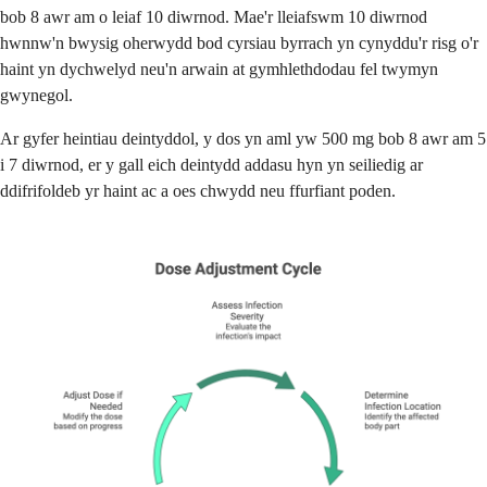
bob 8 awr am o leiaf 10 diwrnod. Mae'r lleiafswm 10 diwrnod
hwnnw'n bwysig oherwydd bod cyrsiau byrrach yn cynyddu'r risg o'r
haint yn dychwelyd neu'n arwain at gymhlethdodau fel twymyn
gwynegol.
Ar gyfer heintiau deintyddol, y dos yn aml yw 500 mg bob 8 awr am 5
i 7 diwrnod, er y gall eich deintydd addasu hyn yn seiliedig ar
ddifrifoldeb yr haint ac a oes chwydd neu ffurfiant poden.