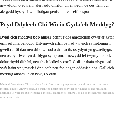
arwyddion o adwaith alergaidd difrifol, yn enwedig os oes gennych
alergedd hysbys i wrthfiotigau penisilin neu seffalosporin.
Pryd Ddylech Chi Wirio Gyda'ch Meddyg?
Dylai eich meddyg bob amser
bennu'r dos amoxicillin cywir ar gyfer
eich sefyllfa benodol. Estynnwch allan os nad yw eich symptomau'n
gwella ar ôl dau neu dri diwrnod o driniaeth, os ydynt yn gwaethygu,
neu os byddwch yn datblygu symptomau newydd fel twymyn uchel,
dolur rhydd difrifol, neu frech ledled y corff. Gallai'r rhain olygu nad
yw'r haint yn ymateb i driniaeth neu fod angen addasiad dos. Gall eich
meddyg ailasesu a'ch tywys o orau.
Medical Disclaimer:
This article is for informational purposes only and does not constitute
medical advice. Always consult a qualified healthcare provider for diagnosis and treatment
decisions. If you are experiencing a medical emergency, call 911 or go to the nearest emergency
room immediately.