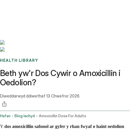
Benchmarks
Stories
FAQ
Sign up / Log in
HEALTH LIBRARY
Beth yw'r Dos Cywir o Amoxicillin i
Oedolion?
Diweddarwyd ddiwethaf
13 Chwefror 2026
Hafan
Blog Iechyd
Amoxicillin Dose For Adults
Y
dos amoxicillin safonol ar gyfer y rhan fwyaf o haint oedolion