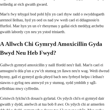
seiliedig ar eich gwaith gwaed.
Mae'n fwy tebygol bod pobl hŷn yn cael rhyw radd o swyddogaeth
arennol lleihau, hyd yn oed os nad yw wedi cael ei ddiagnosio'n
ffurfiol. Mae hyn yn un o'r rhesymau y gallai eich meddyg archebu
gwaith labordy cyn neu yn ystod triniaeth.
A Allwch Chi Gymryd Amoxicillin Gyda
Bwyd Neu Heb Fwyd?
Gallwch gymryd amoxicillin y naill ffordd neu'r llall. Mae'n cael ei
amsugno'n dda p'un a yw'ch stumog yn llawn neu'n wag. Wedi dweud
hynny, gall ei gymryd gyda phryd bach neu fyrbryd helpu i leihau'r
siawns o gyfog neu annwyd yn y stumog, sydd ymhlith y sgîl-
effeithiau mwy cyffredin.
Ceisiwch fylchu'ch dosau'n gyfartal. Os ydych chi'n ei gymryd dair
gwaith y dydd, anelwch at tua bob 8 awr. Os ydych chi ar amserlen