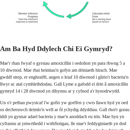
Am Ba Hyd Ddylech Chi Ei Gymryd?
Mae'r rhan fwyaf o gyrsiau amoxicillin i oedolion yn para rhwng 5 a
10 diwrnod. Mae rhai heintiau'n gofyn am driniaeth hirach. Mae
gwddf strep, er enghraifft, angen o leiaf 10 diwrnod i glirio'r bacteria'n
llwyr ac atal cymhlethdodau. Gall Lyme a gafodd ei drin â amoxicillin
gymryd 14 i 28 diwrnod yn dibynnu ar y cyfnod a'r hynodrwydd.
Un o'r pethau pwysicaf i'w gofio yw gorffen y cwrs llawn hyd yn oed
os dechreuwch deimlo'n well ar ôl ychydig ddyddiau. Gall rhoi'r gorau
iddi yn gynnar adael bacteria y mae'n anoddach eu trin. Mae hyn yn
cyfrannu at ymwrthedd i wrthfiotigau, lle mae'r feddyginiaeth yn dod