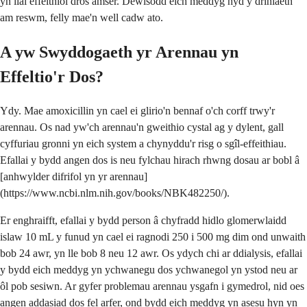
yn llai effeithiol dros amser. Dewisodd eich meddyg hyd y driniaeth
am reswm, felly mae'n well cadw ato.
A yw Swyddogaeth yr Arennau yn
Effeltio'r Dos?
Ydy. Mae amoxicillin yn cael ei glirio'n bennaf o'ch corff trwy'r
arennau. Os nad yw'ch arennau'n gweithio cystal ag y dylent, gall
cyffuriau gronni yn eich system a chynyddu'r risg o sgîl-effeithiau.
Efallai y bydd angen dos is neu fylchau hirach rhwng dosau ar bobl â
[anhwylder difrifol yn yr arennau]
(https://www.ncbi.nlm.nih.gov/books/NBK482250/).
Er enghraifft, efallai y bydd person â chyfradd hidlo glomerwlaidd
islaw 10 mL y funud yn cael ei ragnodi 250 i 500 mg dim ond unwaith
bob 24 awr, yn lle bob 8 neu 12 awr. Os ydych chi ar ddialysis, efallai
y bydd eich meddyg yn ychwanegu dos ychwanegol yn ystod neu ar
ôl pob sesiwn. Ar gyfer problemau arennau ysgafn i gymedrol, nid oes
angen addasiad dos fel arfer, ond bydd eich meddyg yn asesu hyn yn