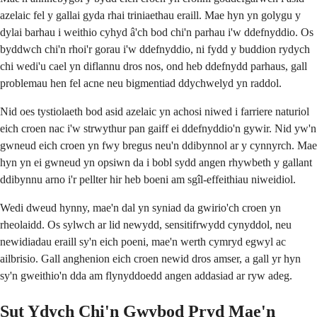
azelaic fel y gallai gyda rhai triniaethau eraill. Mae hyn yn golygu y
dylai barhau i weithio cyhyd â'ch bod chi'n parhau i'w ddefnyddio. Os
byddwch chi'n rhoi'r gorau i'w ddefnyddio, ni fydd y buddion rydych
chi wedi'u cael yn diflannu dros nos, ond heb ddefnydd parhaus, gall
problemau hen fel acne neu bigmentiad ddychwelyd yn raddol.
Nid oes tystiolaeth bod asid azelaic yn achosi niwed i farriere naturiol
eich croen nac i'w strwythur pan gaiff ei ddefnyddio'n gywir. Nid yw'n
gwneud eich croen yn fwy bregus neu'n ddibynnol ar y cynnyrch. Mae
hyn yn ei gwneud yn opsiwn da i bobl sydd angen rhywbeth y gallant
ddibynnu arno i'r pellter hir heb boeni am sgîl-effeithiau niweidiol.
Wedi dweud hynny, mae'n dal yn syniad da gwirio'ch croen yn
rheolaidd. Os sylwch ar lid newydd, sensitifrwydd cynyddol, neu
newidiadau eraill sy'n eich poeni, mae'n werth cymryd egwyl ac
ailbrisio. Gall anghenion eich croen newid dros amser, a gall yr hyn
sy'n gweithio'n dda am flynyddoedd angen addasiad ar ryw adeg.
Sut Ydych Chi'n Gwybod Pryd Mae'n