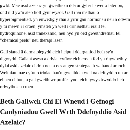
gwbl. Mae asid azelaic yn gweithio'n dda ar gyfer llawer o faterion,
ond nid yw'n ateb holl-gynhwysol. Gall rhai mathau o
hyperbigmentiad, yn enwedig y rhai a yrrir gan hormonau neu'n ddwfn
y tu mewn i'r croen, ymateb yn well i driniaethau eraill fel
hydroquinone, asid tranexamic, neu hyd yn oed gweithdrefnau fel
"chemical peels" neu therapi laser.
Gall siarad â dermatolegydd eich helpu i ddarganfod beth sy'n
digwydd. Gallant asesu a ddylai cyflwr eich croen fod yn rhywbeth y
dylai asid azelaic ei drin neu a oes angen strategaeth wahanol arnoch.
Weithiau mae cyfuno triniaethau'n gweithio'n well na defnyddio un ar
ei ben ei hun, a gall gweithiwr proffesiynol eich tywys trwyddo heb
orlwytho'ch croen.
Beth Gallwch Chi Ei Wneud i Gefnogi
Canlyniadau Gwell Wrth Ddefnyddio Asid
Azelaic?