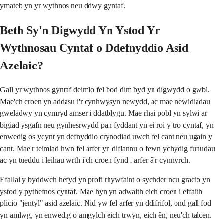
ymateb yn yr wythnos neu ddwy gyntaf.
Beth Sy'n Digwydd Yn Ystod Yr
Wythnosau Cyntaf o Ddefnyddio Asid
Azelaic?
Gall yr wythnos gyntaf deimlo fel bod dim byd yn digwydd o gwbl.
Mae'ch croen yn addasu i'r cynhwysyn newydd, ac mae newidiadau
gweladwy yn cymryd amser i ddatblygu. Mae rhai pobl yn sylwi ar
bigiad ysgafn neu gynhesrwydd pan fyddant yn ei roi y tro cyntaf, yn
enwedig os ydynt yn defnyddio crynodiad uwch fel cant neu ugain y
cant. Mae'r teimlad hwn fel arfer yn diflannu o fewn ychydig funudau
ac yn tueddu i leihau wrth i'ch croen fynd i arfer â'r cynnyrch.
Efallai y byddwch hefyd yn profi rhywfaint o sychder neu gracio yn
ystod y pythefnos cyntaf. Mae hyn yn adwaith eich croen i effaith
plicio "jentyl" asid azelaic. Nid yw fel arfer yn ddifrifol, ond gall fod
yn amlwg, yn enwedig o amgylch eich trwyn, eich ên, neu'ch talcen.