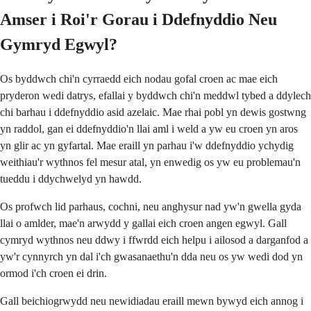
Amser i Roi'r Gorau i Ddefnyddio Neu
Gymryd Egwyl?
Os byddwch chi'n cyrraedd eich nodau gofal croen ac mae eich
pryderon wedi datrys, efallai y byddwch chi'n meddwl tybed a ddylech
chi barhau i ddefnyddio asid azelaic. Mae rhai pobl yn dewis gostwng
yn raddol, gan ei ddefnyddio'n llai aml i weld a yw eu croen yn aros
yn glir ac yn gyfartal. Mae eraill yn parhau i'w ddefnyddio ychydig
weithiau'r wythnos fel mesur atal, yn enwedig os yw eu problemau'n
tueddu i ddychwelyd yn hawdd.
Os profwch lid parhaus, cochni, neu anghysur nad yw'n gwella gyda
llai o amlder, mae'n arwydd y gallai eich croen angen egwyl. Gall
cymryd wythnos neu ddwy i ffwrdd eich helpu i ailosod a darganfod a
yw'r cynnyrch yn dal i'ch gwasanaethu'n dda neu os yw wedi dod yn
ormod i'ch croen ei drin.
Gall beichiogrwydd neu newidiadau eraill mewn bywyd eich annog i