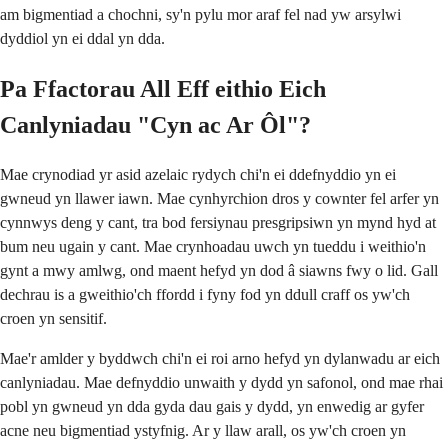
am bigmentiad a chochni, sy'n pylu mor araf fel nad yw arsylwi
dyddiol yn ei ddal yn dda.
Pa Ffactorau All Eff eithio Eich
Canlyniadau "Cyn ac Ar Ôl"?
Mae crynodiad yr asid azelaic rydych chi'n ei ddefnyddio yn ei
gwneud yn llawer iawn. Mae cynhyrchion dros y cownter fel arfer yn
cynnwys deng y cant, tra bod fersiynau presgripsiwn yn mynd hyd at
bum neu ugain y cant. Mae crynhoadau uwch yn tueddu i weithio'n
gynt a mwy amlwg, ond maent hefyd yn dod â siawns fwy o lid. Gall
dechrau is a gweithio'ch ffordd i fyny fod yn ddull craff os yw'ch
croen yn sensitif.
Mae'r amlder y byddwch chi'n ei roi arno hefyd yn dylanwadu ar eich
canlyniadau. Mae defnyddio unwaith y dydd yn safonol, ond mae rhai
pobl yn gwneud yn dda gyda dau gais y dydd, yn enwedig ar gyfer
acne neu bigmentiad ystyfnig. Ar y llaw arall, os yw'ch croen yn