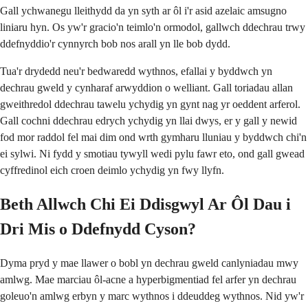
Gall ychwanegu lleithydd da yn syth ar ôl i'r asid azelaic amsugno
liniaru hyn. Os yw'r gracio'n teimlo'n ormodol, gallwch ddechrau trwy
ddefnyddio'r cynnyrch bob nos arall yn lle bob dydd.
Tua'r drydedd neu'r bedwaredd wythnos, efallai y byddwch yn
dechrau gweld y cynharaf arwyddion o welliant. Gall toriadau allan
gweithredol ddechrau tawelu ychydig yn gynt nag yr oeddent arferol.
Gall cochni ddechrau edrych ychydig yn llai dwys, er y gall y newid
fod mor raddol fel mai dim ond wrth gymharu lluniau y byddwch chi'n
ei sylwi. Ni fydd y smotiau tywyll wedi pylu fawr eto, ond gall gwead
cyffredinol eich croen deimlo ychydig yn fwy llyfn.
Beth Allwch Chi Ei Ddisgwyl Ar Ôl Dau i
Dri Mis o Ddefnydd Cyson?
Dyma pryd y mae llawer o bobl yn dechrau gweld canlyniadau mwy
amlwg. Mae marciau ôl-acne a hyperbigmentiad fel arfer yn dechrau
goleuo'n amlwg erbyn y marc wythnos i ddeuddeg wythnos. Nid yw'r