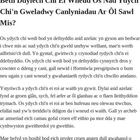
Beth Ddylech Chi Ei Wneud Os Nad Ydych
Chi'n Gweladwy Canlyniadau Ar Ôl Sawl
Mis?
Os ydych chi wedi bod yn defnyddio asid azelaic yn gyson am bedwar
i chwe mis ac nad ydych chi'n gweld unrhyw welliant, mae'n werth
ailbrisio'ch dull. Yn gyntaf, gwiriwch y crynodiad rydych chi'n ei
ddefnyddio. Os ydych chi wedi bod yn defnyddio cynnyrch dros y
cownter o ddeng y cant, gall newid i fformiwla presgripsiwn o bum
neu ugain y cant wneud y gwahaniaeth rydych chi'n chwilio amdano.
Ystyriwch a ydych chi'n ei roi ar waith yn gywir. Dylai asid azelaic
fynd ar groen glân, sych, fel arfer ar ôl glanhau ac o flaen lleithyddion
trymach. Os ydych chi'n ei roi ar ben hufenau neu olewau trwchus,
efallai nad yw'n treiddio'n ddigon da i wneud ei waith. Gall yr archeb
ac amseriad eich camau gofal croen eff eithio pa mor dda y mae
cynhwysion gweithredol yn gweithio.
Mae hefyd yn bosibl bod eich pryder croen angen dull gwahanol o