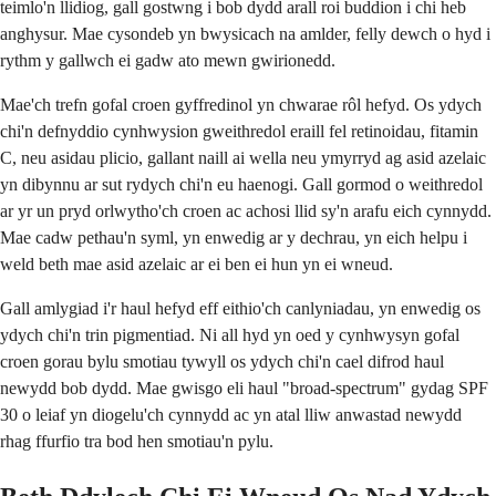
teimlo'n llidiog, gall gostwng i bob dydd arall roi buddion i chi heb
anghysur. Mae cysondeb yn bwysicach na amlder, felly dewch o hyd i
rythm y gallwch ei gadw ato mewn gwirionedd.
Mae'ch trefn gofal croen gyffredinol yn chwarae rôl hefyd. Os ydych
chi'n defnyddio cynhwysion gweithredol eraill fel retinoidau, fitamin
C, neu asidau plicio, gallant naill ai wella neu ymyrryd ag asid azelaic
yn dibynnu ar sut rydych chi'n eu haenogi. Gall gormod o weithredol
ar yr un pryd orlwytho'ch croen ac achosi llid sy'n arafu eich cynnydd.
Mae cadw pethau'n syml, yn enwedig ar y dechrau, yn eich helpu i
weld beth mae asid azelaic ar ei ben ei hun yn ei wneud.
Gall amlygiad i'r haul hefyd eff eithio'ch canlyniadau, yn enwedig os
ydych chi'n trin pigmentiad. Ni all hyd yn oed y cynhwysyn gofal
croen gorau bylu smotiau tywyll os ydych chi'n cael difrod haul
newydd bob dydd. Mae gwisgo eli haul "broad-spectrum" gydag SPF
30 o leiaf yn diogelu'ch cynnydd ac yn atal lliw anwastad newydd
rhag ffurfio tra bod hen smotiau'n pylu.