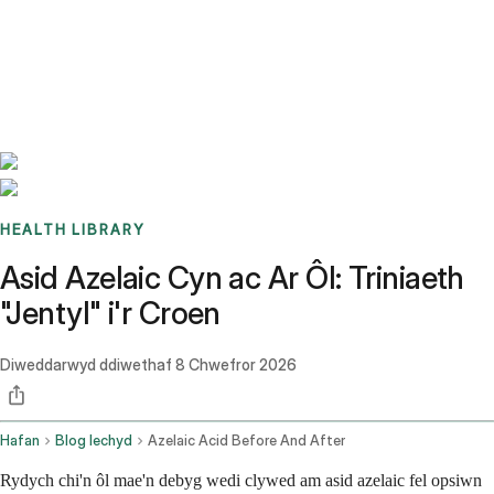
Benchmarks
Stories
FAQ
Sign up / Log in
HEALTH LIBRARY
Asid Azelaic Cyn ac Ar Ôl: Triniaeth
"Jentyl" i'r Croen
Diweddarwyd ddiwethaf
8 Chwefror 2026
Hafan
Blog Iechyd
Azelaic Acid Before And After
Rydych chi'n ôl mae'n debyg wedi clywed am asid azelaic fel opsiwn