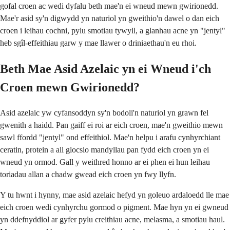
gofal croen ac wedi dyfalu beth mae'n ei wneud mewn gwirionedd.
Mae'r asid sy'n digwydd yn naturiol yn gweithio'n dawel o dan eich
croen i leihau cochni, pylu smotiau tywyll, a glanhau acne yn "jentyl"
heb sgîl-effeithiau garw y mae llawer o driniaethau'n eu rhoi.
Beth Mae Asid Azelaic yn ei Wneud i'ch
Croen mewn Gwirionedd?
Asid azelaic yw cyfansoddyn sy'n bodoli'n naturiol yn grawn fel
gwenith a haidd. Pan gaiff ei roi ar eich croen, mae'n gweithio mewn
sawl ffordd "jentyl" ond effeithiol. Mae'n helpu i arafu cynhyrchiant
ceratin, protein a all glocsio mandyllau pan fydd eich croen yn ei
wneud yn ormod. Gall y weithred honno ar ei phen ei hun leihau
toriadau allan a chadw gwead eich croen yn fwy llyfn.
Y tu hwnt i hynny, mae asid azelaic hefyd yn goleuo ardaloedd lle mae
eich croen wedi cynhyrchu gormod o pigment. Mae hyn yn ei gwneud
yn ddefnyddiol ar gyfer pylu creithiau acne, melasma, a smotiau haul.