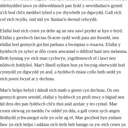
ddefnyddiol iawn yn ddiweddarach pan fydd y newidiadau'n gynnil
a'ch bod chi'n meddwl tybed a yw rhywbeth yn digwydd. Gall eich
cof eich twyllo, ond nid yw lluniau'n dweud celwydd.
Efallai bod eich croen yn delio ag un neu sawl pryder ar hyn o bryd.
Efallai y gwelwch farciau ôl-acne sydd wedi para am fisoedd, neu
efallai bod gennych gochni parhaus a bwmpiau o rosacea. Efallai y
byddwch yn sylwi ar dôn croen anwastad o ddifrod haul neu melasma.
Beth bynnag yw eich man cychwyn, ysgrifennwch ef i lawr neu
nôdwch feddyliol. Mae'r llinell sylfaen hon yn bwysig oherwydd bod
cynnydd yn digwydd yn araf, a byddwch eisiau cofio beth oedd yn
eich poeni fwyaf ar y dechrau.
Mae'n helpu hefyd i ddeall eich math o groen cyn dechrau. Os oes
gennych groen sensitif, efallai y byddwch yn profi mwy o bigiad neu
lid dros dro pan fyddwch chi'n rhoi asid azelaic y tro cyntaf. Mae
croen olewog yn tueddu i'w oddef yn dda, a gall croen sych angen
lleithydd ychwanegol ochr yn ochr ag ef. Mae gwybod hyn ymlaen
llaw yn eich helpu i addasu eich trefn heb banigo os yw eich croen yn