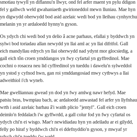
smotiau tywyll yn diflannu'n llwyr, ond fel arfer maent yn pylu ddigon
fel y gallwch weld gwahaniaeth gwirioneddol mewn lluniau. Mae hyn
yn digwydd oherwydd bod asid azelaic wedi bod yn lleihau cynhyrchu
melanin yn yr ardaloedd hynny'n gyson.
Os ydych chi wedi bod yn delio â acne parhaus, efallai y byddwch yn
sylwi bod toriadau allan newydd yn llai aml ac yn llai difrifol. Gall
eich mandyllau edrych yn llai oherwydd nad ydynt mor glocsiedig, a
gall eich tôn croen ymddangos yn fwy cyfartal yn gyffredinol. Mae
cochni o rosacea neu lid cyffredinol yn tueddu i dawelu'n sylweddol
yn ystod y cyfnod hwn, gan roi ymddangosiad mwy cytbwys a llai
adweithiol i'ch wyneb.
Mae gwelliannau gwead yn dod yn fwy amlwg nawr hefyd. Mae
patsiu bras, bwmpiau bach, ac ardaloedd anwastad fel arfer yn llyfnhau
wrth i asid azelaic barhau â'i waith plicio "jentyl". Gall eich croen
deimlo'n feddalach i'w gyffwrdd, a gall colur fod yn fwy cyfartal os
ydych chi'n ei wisgo. Mae'r newidiadau hyn yn adeiladu ar ei gilydd,
felly po hiraf y byddwch chi'n ei ddefnyddio'n gyson, y mwyaf yr
ydych chi'n tueddu i'w weld.