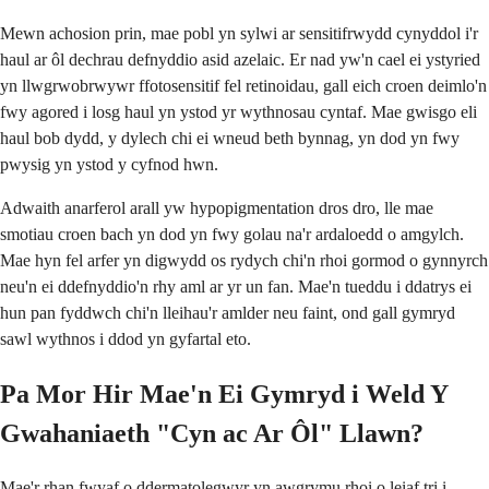
Mewn achosion prin, mae pobl yn sylwi ar sensitifrwydd cynyddol i'r
haul ar ôl dechrau defnyddio asid azelaic. Er nad yw'n cael ei ystyried
yn llwgrwobrwywr ffotosensitif fel retinoidau, gall eich croen deimlo'n
fwy agored i losg haul yn ystod yr wythnosau cyntaf. Mae gwisgo eli
haul bob dydd, y dylech chi ei wneud beth bynnag, yn dod yn fwy
pwysig yn ystod y cyfnod hwn.
Adwaith anarferol arall yw hypopigmentation dros dro, lle mae
smotiau croen bach yn dod yn fwy golau na'r ardaloedd o amgylch.
Mae hyn fel arfer yn digwydd os rydych chi'n rhoi gormod o gynnyrch
neu'n ei ddefnyddio'n rhy aml ar yr un fan. Mae'n tueddu i ddatrys ei
hun pan fyddwch chi'n lleihau'r amlder neu faint, ond gall gymryd
sawl wythnos i ddod yn gyfartal eto.
Pa Mor Hir Mae'n Ei Gymryd i Weld Y
Gwahaniaeth "Cyn ac Ar Ôl" Llawn?
Mae'r rhan fwyaf o ddermatolegwyr yn awgrymu rhoi o leiaf tri i