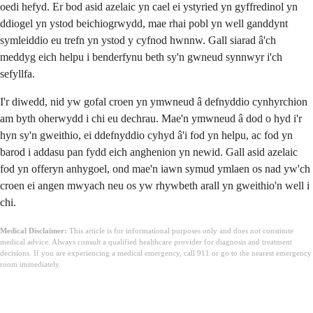
oedi hefyd. Er bod asid azelaic yn cael ei ystyried yn gyffredinol yn
ddiogel yn ystod beichiogrwydd, mae rhai pobl yn well ganddynt
symleiddio eu trefn yn ystod y cyfnod hwnnw. Gall siarad â'ch
meddyg eich helpu i benderfynu beth sy'n gwneud synnwyr i'ch
sefyllfa.
I'r diwedd, nid yw gofal croen yn ymwneud â defnyddio cynhyrchion
am byth oherwydd i chi eu dechrau. Mae'n ymwneud â dod o hyd i'r
hyn sy'n gweithio, ei ddefnyddio cyhyd â'i fod yn helpu, ac fod yn
barod i addasu pan fydd eich anghenion yn newid. Gall asid azelaic
fod yn offeryn anhygoel, ond mae'n iawn symud ymlaen os nad yw'ch
croen ei angen mwyach neu os yw rhywbeth arall yn gweithio'n well i
chi.
Medical Disclaimer:
This article is for informational purposes only and does not constitute
medical advice. Always consult a qualified healthcare provider for diagnosis and treatment
decisions. If you are experiencing a medical emergency, call 911 or go to the nearest emergency
room immediately.