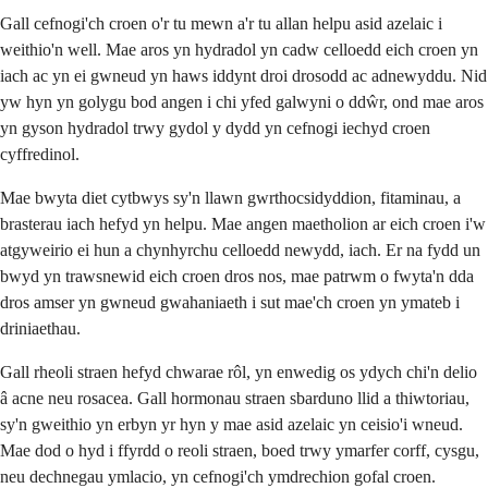
Gall cefnogi'ch croen o'r tu mewn a'r tu allan helpu asid azelaic i
weithio'n well. Mae aros yn hydradol yn cadw celloedd eich croen yn
iach ac yn ei gwneud yn haws iddynt droi drosodd ac adnewyddu. Nid
yw hyn yn golygu bod angen i chi yfed galwyni o ddŵr, ond mae aros
yn gyson hydradol trwy gydol y dydd yn cefnogi iechyd croen
cyffredinol.
Mae bwyta diet cytbwys sy'n llawn gwrthocsidyddion, fitaminau, a
brasterau iach hefyd yn helpu. Mae angen maetholion ar eich croen i'w
atgyweirio ei hun a chynhyrchu celloedd newydd, iach. Er na fydd un
bwyd yn trawsnewid eich croen dros nos, mae patrwm o fwyta'n dda
dros amser yn gwneud gwahaniaeth i sut mae'ch croen yn ymateb i
driniaethau.
Gall rheoli straen hefyd chwarae rôl, yn enwedig os ydych chi'n delio
â acne neu rosacea. Gall hormonau straen sbarduno llid a thiwtoriau,
sy'n gweithio yn erbyn yr hyn y mae asid azelaic yn ceisio'i wneud.
Mae dod o hyd i ffyrdd o reoli straen, boed trwy ymarfer corff, cysgu,
neu dechnegau ymlacio, yn cefnogi'ch ymdrechion gofal croen.