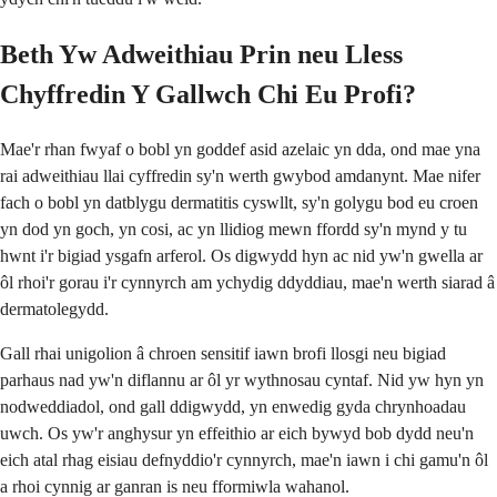
Beth Yw Adweithiau Prin neu Lless
Chyffredin Y Gallwch Chi Eu Profi?
Mae'r rhan fwyaf o bobl yn goddef asid azelaic yn dda, ond mae yna
rai adweithiau llai cyffredin sy'n werth gwybod amdanynt. Mae nifer
fach o bobl yn datblygu dermatitis cyswllt, sy'n golygu bod eu croen
yn dod yn goch, yn cosi, ac yn llidiog mewn ffordd sy'n mynd y tu
hwnt i'r bigiad ysgafn arferol. Os digwydd hyn ac nid yw'n gwella ar
ôl rhoi'r gorau i'r cynnyrch am ychydig ddyddiau, mae'n werth siarad â
dermatolegydd.
Gall rhai unigolion â chroen sensitif iawn brofi llosgi neu bigiad
parhaus nad yw'n diflannu ar ôl yr wythnosau cyntaf. Nid yw hyn yn
nodweddiadol, ond gall ddigwydd, yn enwedig gyda chrynhoadau
uwch. Os yw'r anghysur yn effeithio ar eich bywyd bob dydd neu'n
eich atal rhag eisiau defnyddio'r cynnyrch, mae'n iawn i chi gamu'n ôl
a rhoi cynnig ar ganran is neu fformiwla wahanol.