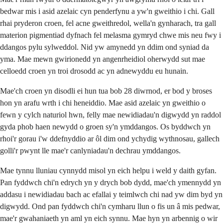
bedwar mis i asid azelaic cyn penderfynu a yw'n gweithio i chi. Gall
rhai pryderon croen, fel acne gweithredol, wella'n gynharach, tra gall
materion pigmentiad dyfnach fel melasma gymryd chwe mis neu fwy i
ddangos pylu sylweddol. Nid yw amynedd yn ddim ond syniad da
yma. Mae mewn gwirionedd yn angenrheidiol oherwydd sut mae
celloedd croen yn troi drosodd ac yn adnewyddu eu hunain.
Mae'ch croen yn disodli ei hun tua bob 28 diwrnod, er bod y broses
hon yn arafu wrth i chi heneiddio. Mae asid azelaic yn gweithio o
fewn y cylch naturiol hwn, felly mae newidiadau'n digwydd yn raddol
gyda phob haen newydd o groen sy'n ymddangos. Os byddwch yn
rhoi'r gorau i'w ddefnyddio ar ôl dim ond ychydig wythnosau, gallech
golli'r pwynt lle mae'r canlyniadau'n dechrau ymddangos.
Mae tynnu lluniau cynnydd misol yn eich helpu i weld y daith gyfan.
Pan fyddwch chi'n edrych yn y drych bob dydd, mae'ch ymennydd yn
addasu i newidiadau bach ac efallai y teimlwch chi nad yw dim byd yn
digwydd. Ond pan fyddwch chi'n cymharu llun o fis un â mis pedwar,
mae'r gwahaniaeth yn aml yn eich synnu. Mae hyn yn arbennig o wir