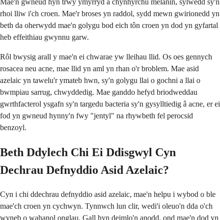
Mae'n gwneud hyn trwy ymyrryd â chynhyrchu melanin, sylwedd sy'n
rhoi lliw i'ch croen. Mae'r broses yn raddol, sydd mewn gwirionedd yn
beth da oherwydd mae'n golygu bod eich tôn croen yn dod yn gyfartal
heb effeithiau gwynnu garw.
Rôl bwysig arall y mae'n ei chwarae yw lleihau llid. Os oes gennych
rosacea neu acne, mae llid yn aml yn rhan o'r broblem. Mae asid
azelaic yn tawelu'r ymateb hwn, sy'n golygu llai o gochni a llai o
bwmpiau sarrug, chwyddedig. Mae ganddo hefyd briodweddau
gwrthfacterol ysgafn sy'n targedu bacteria sy'n gysylltiedig â acne, er ei
fod yn gwneud hynny'n fwy "jentyl" na rhywbeth fel perocsid
benzoyl.
Beth Ddylech Chi Ei Ddisgwyl Cyn
Dechrau Defnyddio Asid Azelaic?
Cyn i chi ddechrau defnyddio asid azelaic, mae'n helpu i wybod o ble
mae'ch croen yn cychwyn. Tynnwch lun clir, wedi'i oleuo'n dda o'ch
wyneb o wahanol onglau. Gall hyn deimlo'n anodd, ond mae'n dod yn