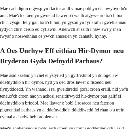
Mae cael digon o gwsg yn ffactor arall y mae pobl yn ei anwybyddu'n
aml. Mae'ch croen yn gwneud llawer o'i waith atgyweirio tra'ch bod
chi'n cysgu, felly gall torri'ch hun yn gyson yn fyr arafu'r gwelliannau
rydych chi'n ceisio eu cyflawni. Anelwch at saith i naw awr y rhan
fwyaf o nosweithiau os yw'ch amserlen yn caniatáu hynny.
A Oes Unrhyw Eff eithiau Hir-Dymor neu
Bryderon Gyda Defnydd Parhaus?
Mae asid azelaic yn cael ei ystyried yn gyffredinol yn ddiogel i'w
ddefnyddio'n hir-dymor, hyd yn oed dros lawer o fisoedd neu
flynyddoedd. Yn wahanol i rai gweithredol gofal croen eraill, nid yw'n
teneuo'ch croen nac yn achosi sensitifrwydd hir-dymor pan gaiff ei
ddefnyddio'n briodol. Mae llawer o bobl â rosacea neu faterion
pigmentiad parhaus yn ei ddefnyddio'n ddiddiwedd fel rhan o'u trefn
cynnal a chadw heb broblemau.
Mae'n annhebygol y bydd eich croen yn cronni goddefgarwch i asid