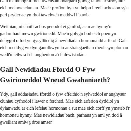
Gall mammograff neu uwchsain ddarparu golwg fanwl ar strwythur
eich meinwe cluniau. Mae'r profion hyn yn helpu i reoli achosion sy'n
peri pryder ac yn rhoi tawelwch meddwl i bawb.
Weithiau, ni chaiff achos penodol ei ganfod, ac mae hynny'n
gadarnhaol mewn gwirionedd. Mae'n golygu bod eich poen yn
debygol o fod yn gysylltiedig â newidiadau hormonaidd arferol. Gall
eich meddyg wedyn ganolbwyntio ar strategaethau rheoli symptomau
wedi'u teilwra i'ch anghenion a'ch dewisiadau.
Gall Newidiadau Ffordd O Fyw
Gwirioneddol Wneud Gwahaniaeth?
Ydy, gall addasiadau ffordd o fyw effeithio'n sylweddol ar anghysur
cluniau cyfnodol i lawer o ferched. Mae eich arferion dyddiol yn
dylanwadu ar eich lefelau hormonau a sut mae eich corff yn ymateb i'r
hormonau hynny. Mae newidiadau bach, parhaus yn aml yn dod â
gwelliant amlwg dros amser.