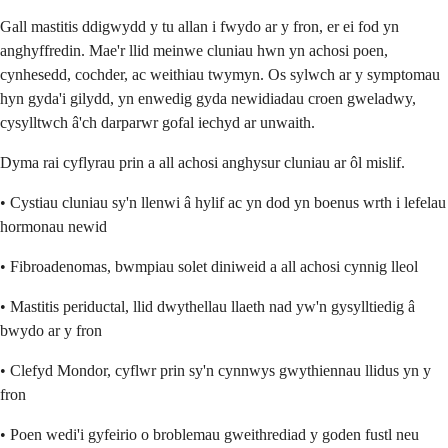
Gall mastitis ddigwydd y tu allan i fwydo ar y fron, er ei fod yn
anghyffredin. Mae'r llid meinwe cluniau hwn yn achosi poen,
cynhesedd, cochder, ac weithiau twymyn. Os sylwch ar y symptomau
hyn gyda'i gilydd, yn enwedig gyda newidiadau croen gweladwy,
cysylltwch â'ch darparwr gofal iechyd ar unwaith.
Dyma rai cyflyrau prin a all achosi anghysur cluniau ar ôl mislif.
• Cystiau cluniau sy'n llenwi â hylif ac yn dod yn boenus wrth i lefelau
hormonau newid
• Fibroadenomas, bwmpiau solet diniweid a all achosi cynnig lleol
• Mastitis periductal, llid dwythellau llaeth nad yw'n gysylltiedig â
bwydo ar y fron
• Clefyd Mondor, cyflwr prin sy'n cynnwys gwythiennau llidus yn y
fron
• Poen wedi'i gyfeirio o broblemau gweithrediad y goden fustl neu