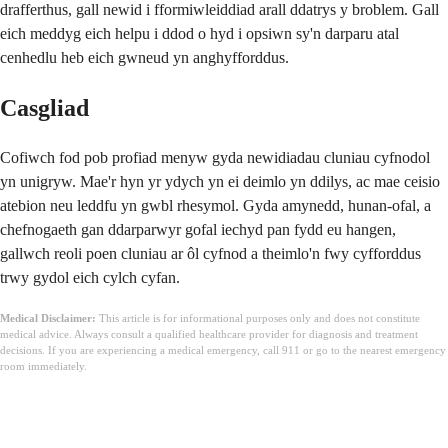
drafferthus, gall newid i fformiwleiddiad arall ddatrys y broblem. Gall
eich meddyg eich helpu i ddod o hyd i opsiwn sy'n darparu atal
cenhedlu heb eich gwneud yn anghyfforddus.
Casgliad
Cofiwch fod pob profiad menyw gyda newidiadau cluniau cyfnodol
yn unigryw. Mae'r hyn yr ydych yn ei deimlo yn ddilys, ac mae ceisio
atebion neu leddfu yn gwbl rhesymol. Gyda amynedd, hunan-ofal, a
chefnogaeth gan ddarparwyr gofal iechyd pan fydd eu hangen,
gallwch reoli poen cluniau ar ôl cyfnod a theimlo'n fwy cyfforddus
trwy gydol eich cylch cyfan.
Medical Disclaimer:
This article is for informational purposes only and does not constitute
medical advice. Always consult a qualified healthcare provider for diagnosis and treatment
decisions. If you are experiencing a medical emergency, call 911 or go to the nearest emergency
room immediately.