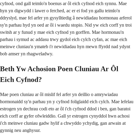
cyfnod, ond gall teimlo'n boenus ar ôl eich cyfnod eich synnu. Mae
hyn yn digwydd i lawer o ferched, ac er ei fod yn gallu teimlo'n
ddryslyd, mae fel arfer yn gysylltiedig â newidiadau hormonau arferol
sy'n parhau hyd yn oed ar ôl i waedu stopio. Nid yw eich corff yn troi
switsh ar y funud y mae eich cyfnod yn gorffen. Mae hormonau'n
parhau i symud ac addasu trwy gydol eich cylch cyfan, ac mae eich
meinwe cluniau'n ymateb i'r newidiadau hyn mewn ffyrdd nad ydynt
bob amser yn rhagweladwy.
Beth Yw Achosion Poen Cluniau Ar Ôl
Eich Cyfnod?
Mae poen cluniau ar ôl mislif fel arfer yn deillio o amrywiadau
hormonaidd sy'n parhau yn y cyfnod foliglaidd eich cylch. Mae lefelau
estrogen yn dechrau codi eto ar ôl i'ch cyfnod ddod i ben, gan baratoi
eich corff ar gyfer ofwleiddio. Gall yr estrogen cynyddol hwn achosi
i'ch meinwe cluniau gadw hylif a chwyddo ychydig, gan arwain at
gynnig neu anghysur.