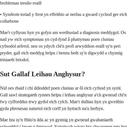
broblemau treulio eraill
• Syndrom toriad y frest yn effeithio ar nerfau a gwaed cychod ger eich
collarbone
Mae'r cyflyrau hyn yn gofyn am werthusiad a diagnosis meddygol. Os
nad yw eich symptomau yn cyd-fynd â phatrymau poen cluniau
cyfnodol arferol, neu os ydych chi'n profi arwyddion eraill sy'n peri
pryder, gall eich meddyg helpu i bennu beth sy'n digwydd a chynnig
triniaeth briodol.
Sut Gallaf Leihau Anghysur?
Nid oes rhaid i chi ddioddef poen cluniau ar ôl eich cyfnod yn syml.
Gall sawl strategaeth rynnes helpu i leihau anghysur a'ch gwneud chi'n
fwy cyfforddus trwy gydol eich cylch. Mae'r dulliau hyn yn gweithio
gyda phrosesau naturiol eich corff yn hytrach na'u herbyn.
Mae bra sy'n ffitio'n dda ac yn gynnig yn gwneud gwahaniaeth
sylweddol i lawer o fenywod. Ystyriwch wisgo bra chwaraeon neu bra