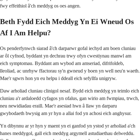
fwy effeithiol â'ch meddyg os oes angen.
Beth Fydd Eich Meddyg Yn Ei Wneud Os
Af I Am Helpu?
Os penderfynwch siarad â'ch darparwr gofal iechyd am boen cluniau
ar ôl cyfnod, byddant yn dechrau trwy ofyn cwestiynau manwl am
eich symptomau. Byddant am wybod am amseriad, difrifoldeb,
lleoliad, ac unrhyw ffactorau sy'n gwneud y boen yn well neu'n waeth.
Mae'r sgwrs hon yn eu helpu i ddeall eich sefyllfa unigryw.
Daw arholiad cluniau clinigol nesaf. Bydd eich meddyg yn teimlo eich
cluniau a'r ardaloedd cyfagos yn ofalus, gan wirio am fwmpiau, trwch,
neu newidiadau eraill. Mae'r asesiad hwn â llaw yn darparu
gwybodaeth bwysig am yr hyn a allai fod yn achosi eich anghysur.
Yn dibynnu ar yr hyn y maent yn ei ganfod yn ystod yr arholiad a'ch
hanes meddygol, gall eich meddyg argymell astudiaethau delweddu.