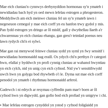
Mae eich cluniau'n cynnwys derbynyddion hormonau sy'n ymateb i
newidiadau bach hyd yn oed mewn lefelau estrogen a phrogesteron.
Meddyliwch am eich meinwe cluniau fel un sy'n ymateb iawn i
negeseuon cemegol y mae eich corff yn eu hanfon trwy gydol y mis.
Pan fydd estrogen yn dringo ar ôl mislif, gall y dwythellau llaeth a'r
chwarennau yn eich cluniau ehangu, gan greu'r teimlad poenus neu
lawn rydych chi'n ei sylwi.
Mae gan rai menywod feinwe cluniau sydd yn syml yn fwy sensitif i
newidiadau hormonaidd nag eraill. Os ydych chi'n perthyn i'r categori
hwn, efallai y byddwch yn profi cynnig cluniau ar wahanol bwyntiau
yn eich cylch, nid yn unig cyn eich cyfnod. Nid yw'r sensitifrwydd
uwch hwn yn golygu bod rhywbeth o'i le. Dyma sut mae eich corff
penodol yn ymateb i rhythmau hormonaidd arferol.
Gadewch i ni edrych ar resymau cyffredin pam mae'r boen ar ôl
cyfnod hwn yn digwydd, gan gofio bod eich profiad yn unigryw i chi.
• Mae lefelau estrogen cynyddol yn ystod y cyfnod foliglaidd yn