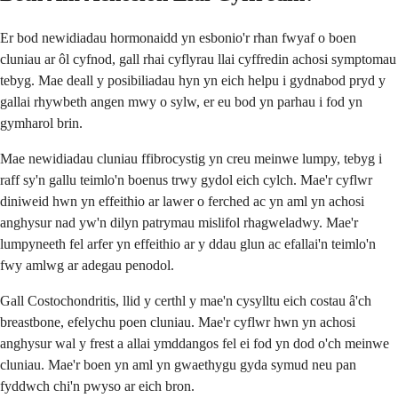
Er bod newidiadau hormonaidd yn esbonio'r rhan fwyaf o boen
cluniau ar ôl cyfnod, gall rhai cyflyrau llai cyffredin achosi symptomau
tebyg. Mae deall y posibiliadau hyn yn eich helpu i gydnabod pryd y
gallai rhywbeth angen mwy o sylw, er eu bod yn parhau i fod yn
gymharol brin.
Mae newidiadau cluniau ffibrocystig yn creu meinwe lumpy, tebyg i
raff sy'n gallu teimlo'n boenus trwy gydol eich cylch. Mae'r cyflwr
diniweid hwn yn effeithio ar lawer o ferched ac yn aml yn achosi
anghysur nad yw'n dilyn patrymau mislifol rhagweladwy. Mae'r
lumpyneeth fel arfer yn effeithio ar y ddau glun ac efallai'n teimlo'n
fwy amlwg ar adegau penodol.
Gall Costochondritis, llid y certhl y mae'n cysylltu eich costau â'ch
breastbone, efelychu poen cluniau. Mae'r cyflwr hwn yn achosi
anghysur wal y frest a allai ymddangos fel ei fod yn dod o'ch meinwe
cluniau. Mae'r boen yn aml yn gwaethygu gyda symud neu pan
fyddwch chi'n pwyso ar eich bron.