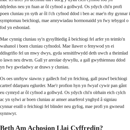
ddyledus neu yn fuan ar ôl cyfnod a gollwyd. Os ydych chi'n profi
poen cluniau yn syth ar ôl i'ch cyfnod ddod i ben ac mae'n rhy gynnar i
symptomau beichiogi, mae amrywiadau hormonaidd yn fwy tebygol o
fod yn esboniad.
Mae cynnig cluniau sy'n gysylltiedig â beichiogi fel arfer yn teimlo'n
wahanol i boen cluniau cyfnodol. Mae llawer o fenywod yn ei
ddisgrifio fel un mwy dwys, gyda sensitifrwydd deth uwch a theimlad
o lawn neu drwm. Gall yr areolae dywyllu, a gall gwythiennau ddod
yn fwy gweladwy ar draws y cluniau.
Os oes unrhyw siawns y gallech fod yn feichiog, gall prawf beichiogi
cartref ddarparu eglurder. Mae'r profion hyn yn fwyaf cywir pan gânt
eu cymryd ar ôl cyfnod a gollwyd. Os ydych chi'n olrhain eich cylch
ac yn sylwi ar boen cluniau ar amser anarferol ynghyd â signiau
cynnar eraill o feichiogi fel blinder neu gyfog, mae profi yn gwneud
synnwyr.
Beth Am Achosion Llai Cyffredin?