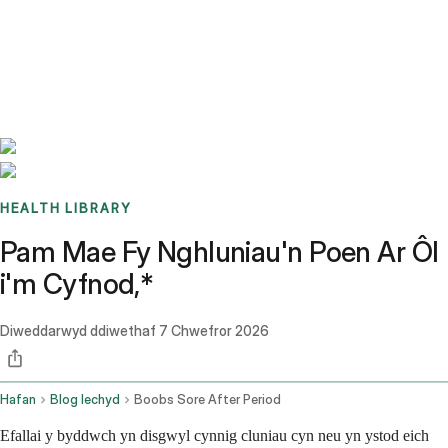
Benchmarks
Stories
FAQ
Sign up / Log in
HEALTH LIBRARY
Pam Mae Fy Nghluniau'n Poen Ar Ôl
i'm Cyfnod,*
Diweddarwyd ddiwethaf
7 Chwefror 2026
Hafan
Blog Iechyd
Boobs Sore After Period
Efallai y byddwch yn disgwyl cynnig cluniau cyn neu yn ystod eich