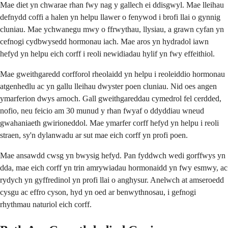
Mae diet yn chwarae rhan fwy nag y gallech ei ddisgwyl. Mae lleihau
defnydd coffi a halen yn helpu llawer o fenywod i brofi llai o gynnig
cluniau. Mae ychwanegu mwy o ffrwythau, llysiau, a grawn cyfan yn
cefnogi cydbwysedd hormonau iach. Mae aros yn hydradol iawn
hefyd yn helpu eich corff i reoli newidiadau hylif yn fwy effeithiol.
Mae gweithgaredd corfforol rheolaidd yn helpu i reoleiddio hormonau
atgenhedlu ac yn gallu lleihau dwyster poen cluniau. Nid oes angen
ymarferion dwys arnoch. Gall gweithgareddau cymedrol fel cerdded,
nofio, neu feicio am 30 munud y rhan fwyaf o ddyddiau wneud
gwahaniaeth gwirioneddol. Mae ymarfer corff hefyd yn helpu i reoli
straen, sy'n dylanwadu ar sut mae eich corff yn profi poen.
Mae ansawdd cwsg yn bwysig hefyd. Pan fyddwch wedi gorffwys yn
dda, mae eich corff yn trin amrywiadau hormonaidd yn fwy esmwy, ac
rydych yn gyffredinol yn profi llai o anghysur. Anelwch at amseroedd
cysgu ac effro cyson, hyd yn oed ar benwythnosau, i gefnogi
rhythmau naturiol eich corff.