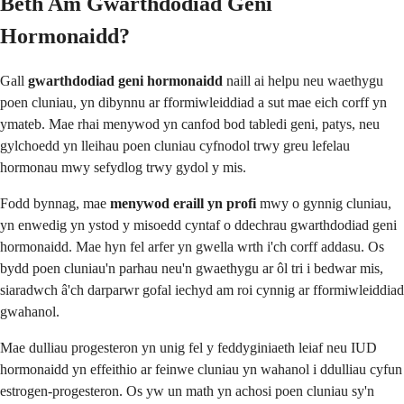
Beth Am Gwarthdodiad Geni
Hormonaidd?
Gall
gwarthdodiad geni hormonaidd
naill ai helpu neu waethygu
poen cluniau, yn dibynnu ar fformiwleiddiad a sut mae eich corff yn
ymateb. Mae rhai menywod yn canfod bod tabledi geni, patys, neu
gylchoedd yn lleihau poen cluniau cyfnodol trwy greu lefelau
hormonau mwy sefydlog trwy gydol y mis.
Fodd bynnag, mae
menywod eraill yn profi
mwy o gynnig cluniau,
yn enwedig yn ystod y misoedd cyntaf o ddechrau gwarthdodiad geni
hormonaidd. Mae hyn fel arfer yn gwella wrth i'ch corff addasu. Os
bydd poen cluniau'n parhau neu'n gwaethygu ar ôl tri i bedwar mis,
siaradwch â'ch darparwr gofal iechyd am roi cynnig ar fformiwleiddiad
gwahanol.
Mae dulliau progesteron yn unig fel y feddyginiaeth leiaf neu IUD
hormonaidd yn effeithio ar feinwe cluniau yn wahanol i ddulliau cyfun
estrogen-progesteron. Os yw un math yn achosi poen cluniau sy'n