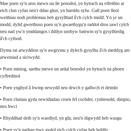
Mae poen sy'n aros mewn un lle penodol, yn hytrach na effeithio ar
eich clun cyfan neu'r ddau glun, yn haeddu sylw. Gall poen lleol
weithiau nodi problemau heb gysylltiad â'ch cylch mislif. Yn yr un
modd, dylid gwerthuso poen sy'n gwaethygu'n raddol dros sawl cylch
neu nad yw'n ymddangos i ddilyn unrhyw batrwm sy'n gysylltiedig
â'ch cyfnod.
Dyma rai arwyddion sy'n awgrymu y dylech gysylltu â'ch meddyg am
arweiniad a sicrwydd.
• Poen miniog, saethu mewn un ardal benodol yn hytrach na phoen
cyffredinol
• Poen ynghyd â bwmp newydd neu drwch y gallwch ei deimlo
• Poen cluniau gyda newidiadau croen fel cochder, cynhesedd, dimpio,
neu bwci
• Rhyddhad deth sy'n waedlyd, yn glir, neu'n digwydd heb wasgu
• Poen sy'n parhau trwy gydol eich cylch cyfan heb leddfu