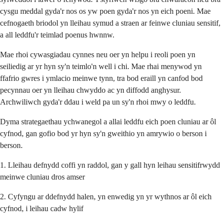
cysgu meddal gyda'r nos os yw poen gyda'r nos yn eich poeni. Mae
cefnogaeth briodol yn lleihau symud a straen ar feinwe cluniau sensitif,
a all leddfu'r teimlad poenus hwnnw.
Mae rhoi cywasgiadau cynnes neu oer yn helpu i reoli poen yn
seiliedig ar yr hyn sy'n teimlo'n well i chi. Mae rhai menywod yn
ffafrio gwres i ymlacio meinwe tynn, tra bod eraill yn canfod bod
pecynnau oer yn lleihau chwyddo ac yn diffodd anghysur.
Archwiliwch gyda'r ddau i weld pa un sy'n rhoi mwy o leddfu.
Dyma strategaethau ychwanegol a allai leddfu eich poen cluniau ar ôl
cyfnod, gan gofio bod yr hyn sy'n gweithio yn amrywio o berson i
berson.
1. Lleihau defnydd coffi yn raddol, gan y gall hyn leihau sensitifrwydd
meinwe cluniau dros amser
2. Cyfyngu ar ddefnydd halen, yn enwedig yn yr wythnos ar ôl eich
cyfnod, i leihau cadw hylif