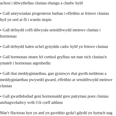
achosi i ddwythellau cluniau ehangu a chadw hylif
• Gall amrywiadau progesteron barhau i effeithio ar feinwe cluniau
hyd yn oed ar ôl i waedu stopio
• Gall defnydd coffi ddwysáu sensitifrwydd meinwe cluniau i
hormonau
• Gall defnydd halen uchel gynyddu cadw hylif yn feinwe cluniau
• Gall hormonau straen fel cortisol gryfhau sut mae eich cluniau'n
ymateb i hormonau atgenhedlu
• Gall rhai meddyginiaethau, gan gynnwys rhai gwrth-iselderau a
meddyginiaethau pwysedd gwaed, effeithio ar sensitifrwydd meinwe
cluniau
• Gall gwarthdodiad geni hormonaidd greu patrymau poen cluniau
anrhagweladwy wrth i'ch corff addasu
Mae'r ffactorau hyn yn aml yn gweithio gyda'i gilydd yn hytrach nag