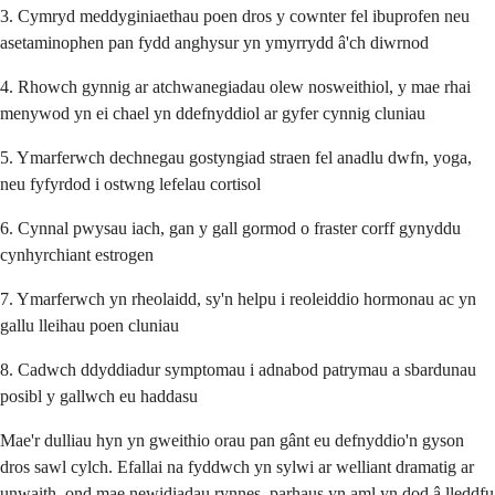
3. Cymryd meddyginiaethau poen dros y cownter fel ibuprofen neu
asetaminophen pan fydd anghysur yn ymyrrydd â'ch diwrnod
4. Rhowch gynnig ar atchwanegiadau olew nosweithiol, y mae rhai
menywod yn ei chael yn ddefnyddiol ar gyfer cynnig cluniau
5. Ymarferwch dechnegau gostyngiad straen fel anadlu dwfn, yoga,
neu fyfyrdod i ostwng lefelau cortisol
6. Cynnal pwysau iach, gan y gall gormod o fraster corff gynyddu
cynhyrchiant estrogen
7. Ymarferwch yn rheolaidd, sy'n helpu i reoleiddio hormonau ac yn
gallu lleihau poen cluniau
8. Cadwch ddyddiadur symptomau i adnabod patrymau a sbardunau
posibl y gallwch eu haddasu
Mae'r dulliau hyn yn gweithio orau pan gânt eu defnyddio'n gyson
dros sawl cylch. Efallai na fyddwch yn sylwi ar welliant dramatig ar
unwaith, ond mae newidiadau rynnes, parhaus yn aml yn dod â lleddfu