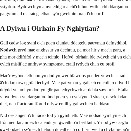
ystyrlon. Byddwch yn amyneddgar â chi'ch hun wrth i chi ddarganfod
pa gyfuniad o strategaethau sy'n gweithio orau i'ch corff.
A Dylwn i Olrhain Fy Nghlytiau?
Gall cadw log syml o'ch poen cluniau ddatgelu patrymau defnyddiol.
Nodwch
pryd mae anghysur yn dechrau, pa mor hir y mae'n para, a
pha mor ddifrifol y mae'n teimlo. Hefyd, olrhain ble rydych chi yn eich
cylch mislif ac unrhyw symptomau eraill rydych chi'n eu profi.
Mae'r wybodaeth hon yn dod yn werthfawr os penderfynwch siarad
â'ch darparwr gofal iechyd. Mae patrymau y gallech eu colli o ddydd i
ddydd yn aml yn dod yn glir pan edrychwch ar ddata sawl mis. Efallai
y byddwch yn darganfod bod poen yn cyd-fynd â straen, newidiadau
diet, neu ffactorau ffordd o fyw eraill y gallwch eu haddasu.
Nid oes angen i'ch tracio fod yn gymhleth. Mae nodiad syml yn eich
ffôn neu farc ar eich calendr yn gweithio'n berffaith. Y nod yw casglu
gwybodaeth sy'n eich helpu i ddeall eich corff yn well a chyfathrebu'n