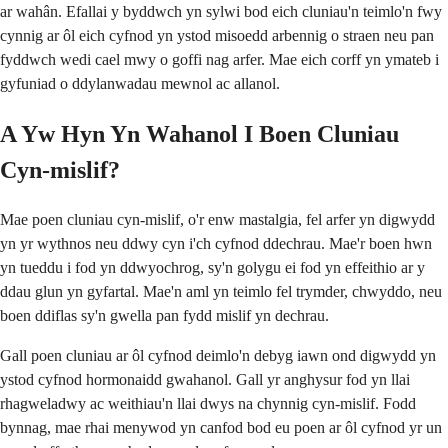
ar wahân. Efallai y byddwch yn sylwi bod eich cluniau'n teimlo'n fwy
cynnig ar ôl eich cyfnod yn ystod misoedd arbennig o straen neu pan
fyddwch wedi cael mwy o goffi nag arfer. Mae eich corff yn ymateb i
gyfuniad o ddylanwadau mewnol ac allanol.
A Yw Hyn Yn Wahanol I Boen Cluniau
Cyn-mislif?
Mae poen cluniau cyn-mislif, o'r enw mastalgia, fel arfer yn digwydd
yn yr wythnos neu ddwy cyn i'ch cyfnod ddechrau. Mae'r boen hwn
yn tueddu i fod yn ddwyochrog, sy'n golygu ei fod yn effeithio ar y
ddau glun yn gyfartal. Mae'n aml yn teimlo fel trymder, chwyddo, neu
boen ddiflas sy'n gwella pan fydd mislif yn dechrau.
Gall poen cluniau ar ôl cyfnod deimlo'n debyg iawn ond digwydd yn
ystod cyfnod hormonaidd gwahanol. Gall yr anghysur fod yn llai
rhagweladwy ac weithiau'n llai dwys na chynnig cyn-mislif. Fodd
bynnag, mae rhai menywod yn canfod bod eu poen ar ôl cyfnod yr un