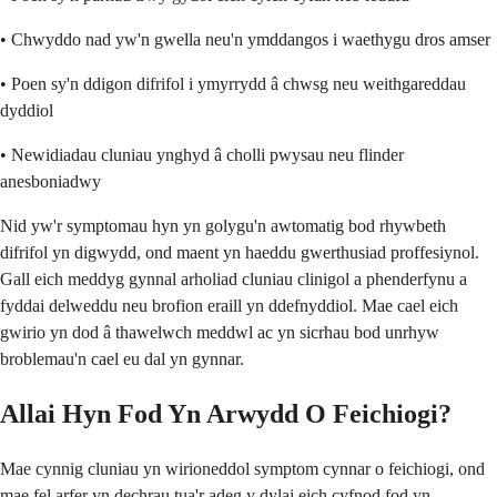
• Chwyddo nad yw'n gwella neu'n ymddangos i waethygu dros amser
• Poen sy'n ddigon difrifol i ymyrrydd â chwsg neu weithgareddau
dyddiol
• Newidiadau cluniau ynghyd â cholli pwysau neu flinder
anesboniadwy
Nid yw'r symptomau hyn yn golygu'n awtomatig bod rhywbeth
difrifol yn digwydd, ond maent yn haeddu gwerthusiad proffesiynol.
Gall eich meddyg gynnal arholiad cluniau clinigol a phenderfynu a
fyddai delweddu neu brofion eraill yn ddefnyddiol. Mae cael eich
gwirio yn dod â thawelwch meddwl ac yn sicrhau bod unrhyw
broblemau'n cael eu dal yn gynnar.
Allai Hyn Fod Yn Arwydd O Feichiogi?
Mae cynnig cluniau yn wirioneddol symptom cynnar o feichiogi, ond
mae fel arfer yn dechrau tua'r adeg y dylai eich cyfnod fod yn