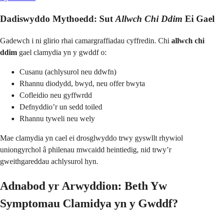
Dadiswyddo Mythoedd: Sut
Allwch Chi Ddim
Ei Gael
Gadewch i ni glirio rhai camargraffiadau cyffredin. Chi
allwch chi
ddim
gael clamydia yn y gwddf o:
Cusanu (achlysurol neu ddwfn)
Rhannu diodydd, bwyd, neu offer bwyta
Cofleidio neu gyffwrdd
Defnyddio’r un sedd toiled
Rhannu tyweli neu wely
Mae clamydia yn cael ei drosglwyddo trwy gyswllt rhywiol
uniongyrchol â philenau mwcaidd heintiedig, nid trwy’r
gweithgareddau achlysurol hyn.
Adnabod yr Arwyddion: Beth Yw
Symptomau Clamidya yn y Gwddf?