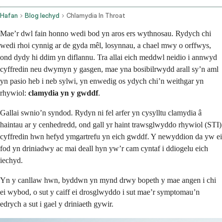
Hafan
Blog Iechyd
Chlamydia In Throat
Mae’r dwl fain honno wedi bod yn aros ers wythnosau. Rydych chi
wedi rhoi cynnig ar de gyda mêl, losynnau, a chael mwy o orffwys,
ond dydy hi ddim yn diflannu. Tra allai eich meddwl neidio i annwyd
cyffredin neu dwymyn y gasgen, mae yna bosibilrwydd arall sy’n aml
yn pasio heb i neb sylwi, yn enwedig os ydych chi’n weithgar yn
rhywiol:
clamydia yn y gwddf
.
Gallai swnio’n syndod. Rydyn ni fel arfer yn cysylltu clamydia â
haintau ar y cenhedredd, ond gall yr haint trawsglwyddo rhywiol (STI)
cyffredin hwn hefyd ymgartrefu yn eich gwddf. Y newyddion da yw ei
fod yn driniadwy ac mai deall hyn yw’r cam cyntaf i ddiogelu eich
iechyd.
Yn y canllaw hwn, byddwn yn mynd drwy bopeth y mae angen i chi
ei wybod, o sut y caiff ei drosglwyddo i sut mae’r symptomau’n
edrych a sut i gael y driniaeth gywir.