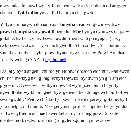
o wybodaeth: prawf wrin safonol neu swab ar y cenhedredd ar gyfer
clamydia
fydd ddim
yn canfod haint yn eich gwddf.
Y ffyrdd unigryw i ddiagnosio
clamydia orau
yn gywir yw trwy
prawf clamydia yn y gwddf
penodol. Mae hyn yn cynnwys darparwr
gofal iechyd yn cymryd swab gwddf (neu swab pharyngeal) trwy
rwbio swab cotwm ar gefn eich gwddf a’ch mandwll. Yna anfonir y
sampl i labordy ar gyfer prawf hynod gywir o’r enw Prawf Ampliad
Asid Niwcleig (NAAT)
ffynhonnell
.
Efallai y bydd angen i chi fod yn eiriolwr drosoch eich hun. Pan ewch
chi i’ch meddyg neu glinig iechyd rhywiol, byddwch yn glir am eich
pryderon. Dywedwch wrthyn nhw, “Rwy’n poeni am STI yn fy
ngwddf oherwydd i mi gael rhyw geneuol heb ddiogelwch, ac hoffwn
swab gwddf.” Peidiwch â bod yn swil—mae darparwyr gofal iechyd
yno i helpu, nid i farnu. Mae pecynnau profi STI gartref hefyd yn dod
yn fwy cyffredin ac mae llawer bellach yn cynnig prawf tri safle
(cenhedredd, rectwm, ac orau) ar gyfer sgrinio cynhwysfawr.