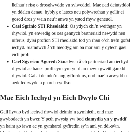
lleihau’r risg o drosglwyddo yn sylweddol. Mae pad deintyddol
yn ddalen denau, hyblyg o latecs neu polywrethan y gellir ei
gosod dros y wain neu’r anws yn ystod rhyw geneuol.
Cael Sgrinio STI Rheolaidd:
Os ydych chi’n weithgar yn
rhywiol, yn enwedig os oes gennych bartneriaid newydd neu
niferus, dylai profion STI rheolaidd fod yn rhan o’ch trefn gofal
iechyd. Siaradwch â’ch meddyg am ba mor aml y dylech gael
eich profi.
Cael Sgyrsiau Agored:
Siaradwch â’ch partneriaid am iechyd
rhywiol ac hanes profi cyn cymryd rhan mewn gweithgaredd
rhywiol. Gallai deimlo’n anghyfforddus, ond mae’n arwydd o
aeddfedrwydd a pharch cydfisol.
Mae Eich Iechyd yn Eich Dwylo Chi
Gall llywio byd iechyd rhywiol deimlo’n gymhleth, ond mae
gwybodaeth yn bwer. Y peth pwysig yw bod
clamydia yn y gwddf
yn haint go iawn ac yn gymharol gyffredin sy’n aml yn ddi-sŵn.