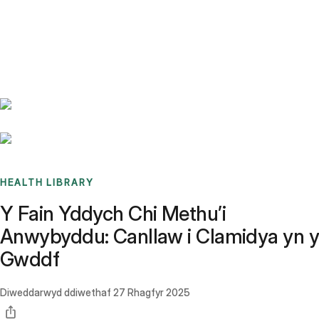
Benchmarks
Stories
FAQ
Sign up / Log in
HEALTH LIBRARY
Y Fain Yddych Chi Methu’i
Anwybyddu: Canllaw i Clamidya yn y
Gwddf
Diweddarwyd ddiwethaf
27 Rhagfyr 2025