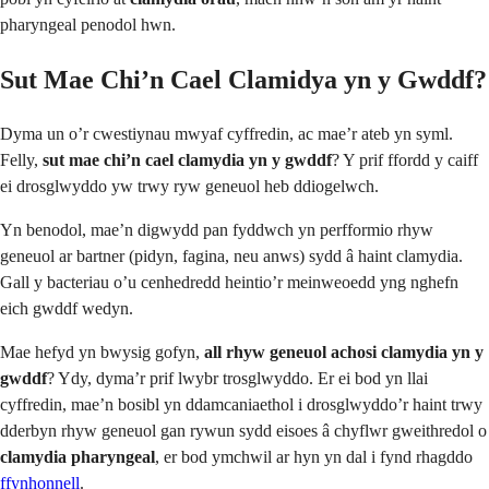
pharyngeal penodol hwn.
Sut Mae Chi’n Cael Clamidya yn y Gwddf?
Dyma un o’r cwestiynau mwyaf cyffredin, ac mae’r ateb yn syml.
Felly,
sut mae chi’n cael clamydia yn y gwddf
? Y prif ffordd y caiff
ei drosglwyddo yw trwy ryw geneuol heb ddiogelwch.
Yn benodol, mae’n digwydd pan fyddwch yn perfformio rhyw
geneuol ar bartner (pidyn, fagina, neu anws) sydd â haint clamydia.
Gall y bacteriau o’u cenhedredd heintio’r meinweoedd yng nghefn
eich gwddf wedyn.
Mae hefyd yn bwysig gofyn,
all rhyw geneuol achosi clamydia yn y
gwddf
? Ydy, dyma’r prif lwybr trosglwyddo. Er ei bod yn llai
cyffredin, mae’n bosibl yn ddamcaniaethol i drosglwyddo’r haint trwy
dderbyn rhyw geneuol gan rywun sydd eisoes â chyflwr gweithredol o
clamydia pharyngeal
, er bod ymchwil ar hyn yn dal i fynd rhagddo
ffynhonnell
.