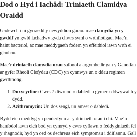
Dod o Hyd i Iachâd: Triniaeth Clamidya
Oraidd
Gadewch i ni gyrraedd y newyddion gorau: mae
clamydia yn y
gwddf
yn gwbl iachadwy gyda chwrs syml o wrthfiotigau. Mae’n
haint bacteriol, ac mae meddygaeth fodern yn effeithiol iawn wrth ei
glanhau.
Mae’r
driniaeth clamydia orau
safonol a argymhellir gan y Ganolfan
ar gyfer Rheoli Clefydau (CDC) yn cynnwys un o ddau regimen
gwrthfiotig:
Doxycycline:
Cwrs 7 diwrnod o dabledi a gymerir ddwywaith y
dydd.
Azithromycin:
Un dos sengl, un-amser o dabledi.
Bydd eich meddyg yn penderfynu ar y driniaeth orau i chi. Mae’n
hanfodol iawn eich bod yn cymryd y cwrs cyflawn o feddyginiaeth fel
y rhagnodir, hyd yn oed os dechreua eich symptomau i ddiflannu. Gall