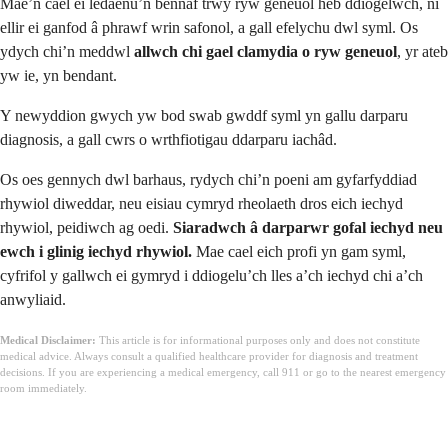
Mae’n cael ei ledaenu’n bennaf trwy ryw geneuol heb ddiogelwch, ni
ellir ei ganfod â phrawf wrin safonol, a gall efelychu dwl syml. Os
ydych chi’n meddwl
allwch chi gael clamydia o ryw geneuol
, yr ateb
yw ie, yn bendant.
Y newyddion gwych yw bod swab gwddf syml yn gallu darparu
diagnosis, a gall cwrs o wrthfiotigau ddarparu iachâd.
Os oes gennych dwl barhaus, rydych chi’n poeni am gyfarfyddiad
rhywiol diweddar, neu eisiau cymryd rheolaeth dros eich iechyd
rhywiol, peidiwch ag oedi.
Siaradwch â darparwr gofal iechyd neu
ewch i glinig iechyd rhywiol.
Mae cael eich profi yn gam syml,
cyfrifol y gallwch ei gymryd i ddiogelu’ch lles a’ch iechyd chi a’ch
anwyliaid.
Medical Disclaimer:
This article is for informational purposes only and does not constitute
medical advice. Always consult a qualified healthcare provider for diagnosis and treatment
decisions. If you are experiencing a medical emergency, call 911 or go to the nearest emergency
room immediately.