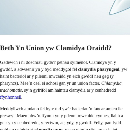
Beth Yn Union yw Clamidya Oraidd?
Gadewch i ni ddechrau gyda’r pethau sylfaenol. Clamidya yn y
gwddf, a adwaenir yn y byd meddygol fel
clamydia pharyngeal
, yw
haint bacteriol ar y pilenni mwcaidd yn eich gwddf neu geg (y
pharyncs). Mae’n cael ei achosi gan yr un union facter,
Chlamydia
trachomatis
, sy’n gyfrifol am haintau clamydia ar y cenhedredd
ffynhonnell
.
Meddyliwch amdano fel hyn: nid yw’r bacteriau’n fancar am eu lle
preswyl. Maen nhw’n ffynnu yn y pilenni mwcaidd cynnes, llaith a
geir yn y cenhedredd, y rectwm, ac, ydy, y gwddf. Felly, pan fydd
pobl yn cyfeirio at
clamydia orau
, maen nhw’n sôn am yr haint