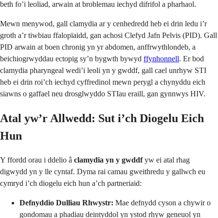
beth fo’i leoliad, arwain at broblemau iechyd difrifol a pharhaol.
Mewn menywod, gall clamydia ar y cenhedredd heb ei drin ledu i’r
groth a’r tiwbiau ffalopïaidd, gan achosi Clefyd Jafn Pelvis (PID). Gall
PID arwain at boen chronig yn yr abdomen, anffrwythlondeb, a
beichiogrwyddau ectopig sy’n bygwth bywyd
ffynhonnell
. Er bod
clamydia pharyngeal wedi’i leoli yn y gwddf, gall cael unrhyw STI
heb ei drin roi’ch iechyd cyffredinol mewn perygl a chynyddu eich
siawns o gaffael neu drosglwyddo STIau eraill, gan gynnwys HIV.
Atal yw’r Allwedd: Sut i’ch Diogelu Eich
Hun
Y ffordd orau i ddelio â
clamydia yn y gwddf
yw ei atal rhag
digwydd yn y lle cyntaf. Dyma rai camau gweithredu y gallwch eu
cymryd i’ch diogelu eich hun a’ch partneriaid:
Defnyddio Dulliau Rhwystr:
Mae defnydd cyson a chywir o
gondomau a phadiau deintyddol yn ystod rhyw geneuol yn