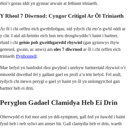
rhoi’r gorau iddi yn gynnar arwain at fethiant triniaeth.
Y Rheol 7 Diwrnod: Cyngor Critigol Ar Ôl Triniaeth
Ar ôl i chi orffen eich gwrthfiotigau, nid ydych chi eto’n gwbl oddi ar
y clir. I atal ail-heintio eich hun neu drosglwyddo’r haint i bartner,
rhaid i chi
geisio pob gweithgaredd rhywiol
(gan gynnwys rhyw
geneuol, gwain, ac anws) am
oles 7 diwrnod
ar ôl i chi orffen eich
triniaeth
ffynhonnell
.
Mae hefyd yn hanfodol rhoi gwybod i unrhyw bartneriaid rhywiol o’r
misoedd diwethaf fel y gallant gael eu profi a’u trin hefyd. Fel arall,
rydych chi mewn perygl o gael yr haint yn ôl yn uniongyrchol gan
bartner heb ei drin.
Peryglon Gadael Clamidya Heb Ei Drin
Oherwydd ei fod mor aml yn ddi-symptom, gall fod yn hawdd i haint
fynd heb i neb sylwi am amser hir. Gall clamydia heb ei drin, waeth