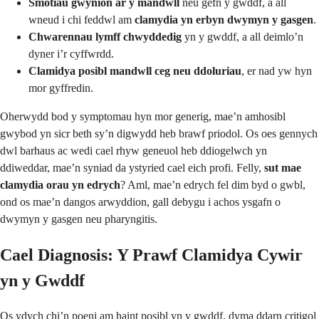
Smotiau gwynion ar y mandwll
neu gefn y gwddf, a all
wneud i chi feddwl am
clamydia yn erbyn dwymyn y gasgen
.
Chwarennau lymff chwyddedig
yn y gwddf, a all deimlo’n
dyner i’r cyffwrdd.
Clamidya posibl mandwll ceg neu ddoluriau
, er nad yw hyn
mor gyffredin.
Oherwydd bod y symptomau hyn mor generig, mae’n amhosibl
gwybod yn sicr beth sy’n digwydd heb brawf priodol. Os oes gennych
dwl barhaus ac wedi cael rhyw geneuol heb ddiogelwch yn
ddiweddar, mae’n syniad da ystyried cael eich profi. Felly,
sut mae
clamydia orau yn edrych
? Aml, mae’n edrych fel dim byd o gwbl,
ond os mae’n dangos arwyddion, gall debygu i achos ysgafn o
dwymyn y gasgen neu pharyngitis.
Cael Diagnosis: Y Prawf Clamidya Cywir
yn y Gwddf
Os ydych chi’n poeni am haint posibl yn y gwddf, dyma ddarn critigol