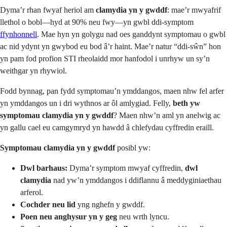
Dyma’r rhan fwyaf heriol am
clamydia yn y gwddf
: mae’r mwyafrif
llethol o bobl—hyd at 90% neu fwy—yn gwbl ddi-symptom
ffynhonnell
. Mae hyn yn golygu nad oes ganddynt symptomau o gwbl
ac nid ydynt yn gwybod eu bod â’r haint. Mae’r natur “ddi-sŵn” hon
yn pam fod profion STI rheolaidd mor hanfodol i unrhyw un sy’n
weithgar yn rhywiol.
Fodd bynnag, pan fydd symptomau’n ymddangos, maen nhw fel arfer
yn ymddangos un i dri wythnos ar ôl amlygiad. Felly,
beth yw
symptomau clamydia yn y gwddf
? Maen nhw’n aml yn anelwig ac
yn gallu cael eu camgymryd yn hawdd â chlefydau cyffredin eraill.
Symptomau clamydia yn y gwddf
posibl yw:
Dwl barhaus:
Dyma’r symptom mwyaf cyffredin,
dwl
clamydia
nad yw’n ymddangos i ddiflannu â meddyginiaethau
arferol.
Cochder neu lid
yng nghefn y gwddf.
Poen neu anghysur yn y geg
neu wrth lyncu.