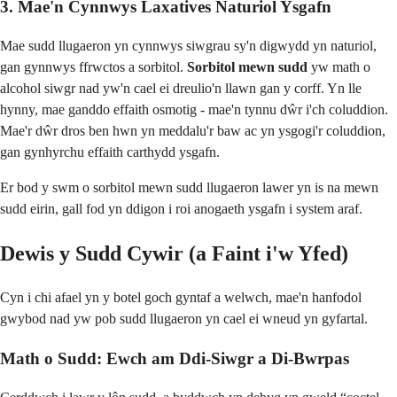
3. Mae'n Cynnwys Laxatives Naturiol Ysgafn
Mae sudd llugaeron yn cynnwys siwgrau sy'n digwydd yn naturiol,
gan gynnwys ffrwctos a sorbitol.
Sorbitol mewn sudd
yw math o
alcohol siwgr nad yw'n cael ei dreulio'n llawn gan y corff. Yn lle
hynny, mae ganddo effaith osmotig - mae'n tynnu dŵr i'ch coluddion.
Mae'r dŵr dros ben hwn yn meddalu'r baw ac yn ysgogi'r coluddion,
gan gynhyrchu effaith carthydd ysgafn.
Er bod y swm o sorbitol mewn sudd llugaeron lawer yn is na mewn
sudd eirin, gall fod yn ddigon i roi anogaeth ysgafn i system araf.
Dewis y Sudd Cywir (a Faint i'w Yfed)
Cyn i chi afael yn y botel goch gyntaf a welwch, mae'n hanfodol
gwybod nad yw pob sudd llugaeron yn cael ei wneud yn gyfartal.
Math o Sudd: Ewch am Ddi-Siwgr a Di-Bwrpas