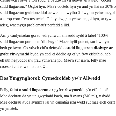
Cerddwch i lawr y lôn sudd, a byddwch yn debyg yn gweld “coctel
sudd llugaeron.” Osgoi hyn. Mae'r coctels hyn yn aml yn llai na 30% o
sudd llugaeron gwirioneddol ac wedi'u llwytho â siwgrau ychwanegol
a surop corn ffrwctos uchel. Gall y siwgrau ychwanegol hyn, ar ryw
adeg, waethygu problemau'r perfedd a llid.
Am y canlyniadau gorau, edrychwch am sudd sydd â label “100%
sudd llugaeron pur” neu “di-siwgr.” Mae'r hylif potent, sur hwn yn
beth go iawn. Os ydych chi'n defnyddio
sudd llugaeron di-siwgr ar
gyfer rhwymedd
bydd yn cael ei ddelio ag ef yn fwy effeithiol heb
effaith negyddol siwgrau ychwanegol. Mae'n sur iawn, felly mae
croeso i chi ei wanhau â dŵr.
Dos Ymgynghorol: Cymedroldeb yw'r Allwedd
Felly,
faint o sudd llugaeron ar gyfer rhwymedd
sy'n effeithiol?
Mae dechrau da yn un gwydraid bach, tua 8 owns (240 ml), y dydd.
Mae dechrau gyda symmfa lai yn caniatáu ichi weld sut mae eich corff
yn ymateb.