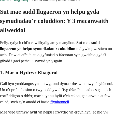
Sut mae sudd llugaeron yn helpu gyda
symudiadau'r coluddion: Y 3 mecanwaith
allweddol
Felly, rydych chi'n chwilfrydig am y manylion.
Sut mae sudd
llugaeron yn helpu symudiadau'r coluddion
nid yw'n gwestiwn un
ateb. Daw ei effeithiau o gyfuniad o ffactorau sy'n gweithio gyda'i
gilydd i gael pethau i symud yn ysgafn.
1. Mae'n Hydrwr Rhagorol
Gall hyn ymddangos yn amlwg, ond dyma'r rheswm mwyaf sylfaenol.
Un o'r prif achosion o rwymedd yw diffyg dŵr. Pan nad oes gan eich
corff ddigon o ddŵr, mae'n tynnu hylif o'ch colon, gan arwain at faw
caled, sych sy'n anodd ei basio
ffynhonnell
.
Mae yfed unrhyw hylif yn helpu i frwydro yn erbyn hyn, ac nid yw