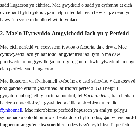
sudd llugaeron yn eithriad. Mae gwydraid o sudd yn cyfrannu at eich
cymeriant hylif dyddiol, gan helpu i feddalu eich baw a'i gwneud yn
haws i'ch system dreulio ei wthio ymlaen.
2. Mae'n Hyrwyddo Amgylchedd Iach yn y Perfedd
Mae eich perfedd yn ecosystem fywiog o facteria, da a drwg. Mae
cydbwysedd iach yn hanfodol ar gyfer treuliad llyfn. Yma daw
priodweddau unigryw llugaeron i rym, gan roi hwb sylweddol i iechyd
eich perfedd sudd llugaeron.
Mae llugaeron yn ffynhonnell gyfoethog o asid salicylig, y dangoswyd
bod ganddo effaith gadarnhaol ar fflora'r perfedd. Gall helpu i
gynyddu poblogaeth y bacteria buddiol, fel
Bacteroidetes
, tra'n lleihau
bacteria niweidiol sy'n gysylltiedig â llid a phroblemau treulio
ffynhonnell
. Mae microbiome perfedd hapusach yn aml yn golygu
symudiadau coluddion mwy rheolaidd a chyfforddus, gan wneud
sudd
llugaeron ar gyfer rhwymedd
yn ddewis sy'n gyfeillgar i'r perfedd.