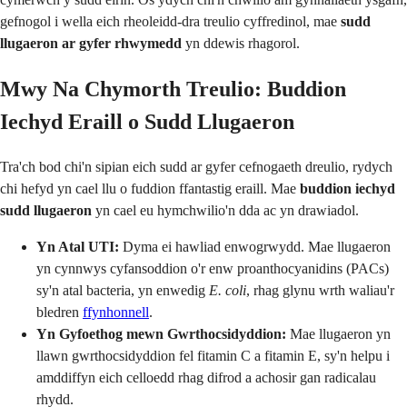
gefnogol i wella eich rheoleidd-dra treulio cyffredinol, mae
sudd
llugaeron ar gyfer rhwymedd
yn ddewis rhagorol.
Mwy Na Chymorth Treulio: Buddion
Iechyd Eraill o Sudd Llugaeron
Tra'ch bod chi'n sipian eich sudd ar gyfer cefnogaeth dreulio, rydych
chi hefyd yn cael llu o fuddion ffantastig eraill. Mae
buddion iechyd
sudd llugaeron
yn cael eu hymchwilio'n dda ac yn drawiadol.
Yn Atal UTI:
Dyma ei hawliad enwogrwydd. Mae llugaeron
yn cynnwys cyfansoddion o'r enw proanthocyanidins (PACs)
sy'n atal bacteria, yn enwedig
E. coli
, rhag glynu wrth waliau'r
bledren
ffynhonnell
.
Yn Gyfoethog mewn Gwrthocsidyddion:
Mae llugaeron yn
llawn gwrthocsidyddion fel fitamin C a fitamin E, sy'n helpu i
amddiffyn eich celloedd rhag difrod a achosir gan radicalau
rhydd.