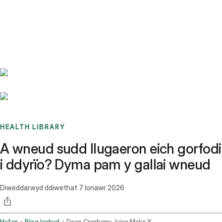
Benchmarks
Stories
FAQ
Sign up / Log in
HEALTH LIBRARY
A wneud sudd llugaeron eich gorfodi
i ddyrïo? Dyma pam y gallai wneud
Diweddarwyd ddiwethaf
7 Ionawr 2026
Hafan
Blog Iechyd
Does Cranberry Juice Make You Poop