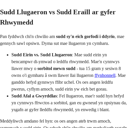
Sudd Llugaeron vs Sudd Eraill ar gyfer
Rhwymedd
Pan fyddwch chi'n chwilio am
sudd sy'n eich gorfodi i ddyrïo
, mae
gennych sawl opsiwn. Dyma sut mae llugaeron yn cymharu.
Sudd Eirin vs. Sudd Llugaeron
: Mae sudd eirin yn
bencampwr di-ymwad o leddfu rhwymedd. Mae'n cynnwys
llawer mwy o
sorbitol mewn sudd
- tua 15 gram y sesiwn 8
owns o'i gymharu â swm llawer llai llugaeron
ffynhonnell
. Mae
ganddo hefyd gynnwys ffibr uchel. Os oes angen leddfu
pwerus, cyflym arnoch, sudd eirin yw eich bet gorau.
Sudd Afal a Gwyrddlas
: Fel llugaeron, mae'r sudd hyn hefyd
yn cynnwys ffrwctos a sorbitol, gan eu gwneud yn opsiynau da,
ysgafn ar gyfer lleddfu rhwymedd, yn enwedig i blant.
Meddyliwch amdano fel hyn: os oes angen ateb trwm arnoch,
cymerwch y sudd eirin. Os ydych chi'n chwilio am gynhaliaeth ysgafn,