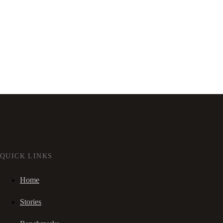
QUICK LINKS
Home
Stories