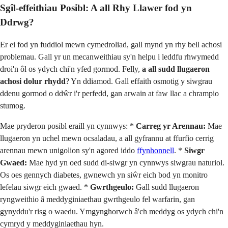
Sgîl-effeithiau Posibl: A all Rhy Llawer fod yn
Ddrwg?
Er ei fod yn fuddiol mewn cymedroliad, gall mynd yn rhy bell achosi
problemau. Gall yr un mecanweithiau sy'n helpu i leddfu rhwymedd
droi'n ôl os ydych chi'n yfed gormod. Felly,
a all sudd llugaeron
achosi dolur rhydd
? Yn ddiamod. Gall effaith osmotig y siwgrau
ddenu gormod o ddŵr i'r perfedd, gan arwain at faw llac a chrampio
stumog.
Mae pryderon posibl eraill yn cynnwys: *
Carreg yr Arennau:
Mae
llugaeron yn uchel mewn ocsaladau, a all gyfrannu at ffurfio cerrig
arennau mewn unigolion sy'n agored iddo
ffynhonnell
. *
Siwgr
Gwaed:
Mae hyd yn oed sudd di-siwgr yn cynnwys siwgrau naturiol.
Os oes gennych diabetes, gwnewch yn siŵr eich bod yn monitro
lefelau siwgr eich gwaed. *
Gwrthgeulo:
Gall sudd llugaeron
ryngweithio â meddyginiaethau gwrthgeulo fel warfarin, gan
gynyddu'r risg o waedu. Ymgynghorwch â'ch meddyg os ydych chi'n
cymryd y meddyginiaethau hyn.