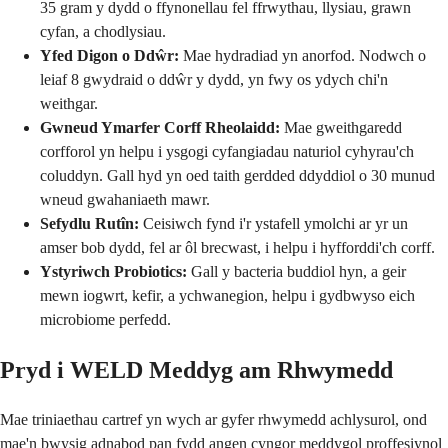
35 gram y dydd o ffynonellau fel ffrwythau, llysiau, grawn
cyfan, a chodlysiau.
Yfed Digon o Ddŵr:
Mae hydradiad yn anorfod. Nodwch o
leiaf 8 gwydraid o ddŵr y dydd, yn fwy os ydych chi'n
weithgar.
Gwneud Ymarfer Corff Rheolaidd:
Mae gweithgaredd
corfforol yn helpu i ysgogi cyfangiadau naturiol cyhyrau'ch
coluddyn. Gall hyd yn oed taith gerdded ddyddiol o 30 munud
wneud gwahaniaeth mawr.
Sefydlu Rutîn:
Ceisiwch fynd i'r ystafell ymolchi ar yr un
amser bob dydd, fel ar ôl brecwast, i helpu i hyfforddi'ch corff.
Ystyriwch Probiotics:
Gall y bacteria buddiol hyn, a geir
mewn iogwrt, kefir, a ychwanegion, helpu i gydbwyso eich
microbiome perfedd.
Pryd i WELD Meddyg am Rhwymedd
Mae triniaethau cartref yn wych ar gyfer rhwymedd achlysurol, ond
mae'n bwysig adnabod pan fydd angen cyngor meddygol proffesiynol