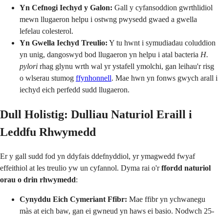
Yn Cefnogi Iechyd y Galon:
Gall y cyfansoddion gwrthlidiol
mewn llugaeron helpu i ostwng pwysedd gwaed a gwella
lefelau colesterol.
Yn Gwella Iechyd Treulio:
Y tu hwnt i symudiadau coluddion
yn unig, dangoswyd bod llugaeron yn helpu i atal bacteria
H.
pylori
rhag glynu wrth wal yr ystafell ymolchi, gan leihau'r risg
o wlserau stumog
ffynhonnell
. Mae hwn yn fonws gwych arall i
iechyd eich perfedd sudd llugaeron.
Dull Holistig: Dulliau Naturiol Eraill i
Leddfu Rhwymedd
Er y gall sudd fod yn ddyfais ddefnyddiol, yr ymagwedd fwyaf
effeithiol at les treulio yw un cyfannol. Dyma rai o'r
ffordd naturiol
orau o drin rhwymedd
:
Cynyddu Eich Cymeriant Ffibr:
Mae ffibr yn ychwanegu
màs at eich baw, gan ei gwneud yn haws ei basio. Nodwch 25-