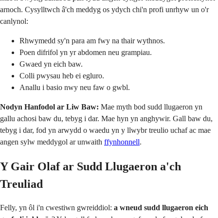
arnoch. Cysylltwch â'ch meddyg os ydych chi'n profi unrhyw un o'r
canlynol:
Rhwymedd sy'n para am fwy na thair wythnos.
Poen difrifol yn yr abdomen neu grampiau.
Gwaed yn eich baw.
Colli pwysau heb ei egluro.
Anallu i basio nwy neu faw o gwbl.
Nodyn Hanfodol ar Liw Baw:
Mae myth bod sudd llugaeron yn
gallu achosi baw du, tebyg i dar. Mae hyn yn anghywir. Gall baw du,
tebyg i dar, fod yn arwydd o waedu yn y llwybr treulio uchaf ac mae
angen sylw meddygol ar unwaith
ffynhonnell
.
Y Gair Olaf ar Sudd Llugaeron a'ch
Treuliad
Felly, yn ôl i'n cwestiwn gwreiddiol:
a wneud sudd llugaeron eich