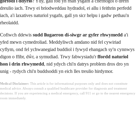
gorfodi i ddyrïo
? Ydy, gall fod yn rhan ysgafn a chefnogol o drefn
dreulio iach. Trwy ei briodweddau hydradol, ei allu i feithrin perfedd
iach, a'i laxatives naturiol ysgafn, gall yn sicr helpu i gadw pethau'n
rheolaidd.
Cofiwch ddewis
sudd llugaeron di-siwgr ar gyfer rhwymedd
a'i
yfed mewn cymedroliad. Meddyliwch amdano nid fel cywiriad
cyflym, ond fel ychwanegiad buddiol i fywyd ehangach sy'n cynnwys
digon o ffibr, dŵr, a symudiad. Trwy fabwysiadu'r
ffordd naturiol
hon i drin rhwymedd
, nid ydych chi'n datrys problem dros dro yn
unig - rydych chi'n buddsoddi yn eich lles treulio hirdymor.
Medical Disclaimer:
This article is for informational purposes only and does not constitute
medical advice. Always consult a qualified healthcare provider for diagnosis and treatment
decisions. If you are experiencing a medical emergency, call 911 or go to the nearest emergency
room immediately.