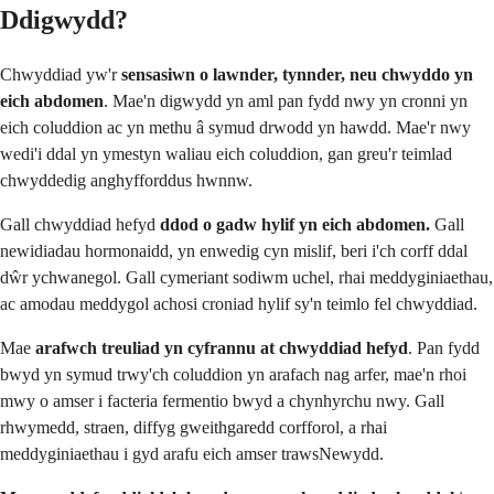
Ddigwydd?
Chwyddiad yw'r
sensasiwn o lawnder, tynnder, neu chwyddo yn
eich abdomen
. Mae'n digwydd yn aml pan fydd nwy yn cronni yn
eich coluddion ac yn methu â symud drwodd yn hawdd. Mae'r nwy
wedi'i ddal yn ymestyn waliau eich coluddion, gan greu'r teimlad
chwyddedig anghyfforddus hwnnw.
Gall chwyddiad hefyd
ddod o gadw hylif yn eich abdomen.
Gall
newidiadau hormonaidd, yn enwedig cyn mislif, beri i'ch corff ddal
dŵr ychwanegol. Gall cymeriant sodiwm uchel, rhai meddyginiaethau,
ac amodau meddygol achosi croniad hylif sy'n teimlo fel chwyddiad.
Mae
arafwch treuliad yn cyfrannu at chwyddiad hefyd
. Pan fydd
bwyd yn symud trwy'ch coluddion yn arafach nag arfer, mae'n rhoi
mwy o amser i facteria fermentio bwyd a chynhyrchu nwy. Gall
rhwymedd, straen, diffyg gweithgaredd corfforol, a rhai
meddyginiaethau i gyd arafu eich amser trawsNewydd.