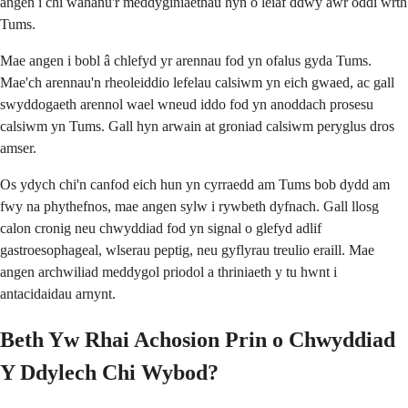
angen i chi wahanu'r meddyginiaethau hyn o leiaf ddwy awr oddi wrth
Tums.
Mae angen i bobl â chlefyd yr arennau fod yn ofalus gyda Tums.
Mae'ch arennau'n rheoleiddio lefelau calsiwm yn eich gwaed, ac gall
swyddogaeth arennol wael wneud iddo fod yn anoddach prosesu
calsiwm yn Tums. Gall hyn arwain at groniad calsiwm peryglus dros
amser.
Os ydych chi'n canfod eich hun yn cyrraedd am Tums bob dydd am
fwy na phythefnos, mae angen sylw i rywbeth dyfnach. Gall llosg
calon cronig neu chwyddiad fod yn signal o glefyd adlif
gastroesophageal, wlserau peptig, neu gyflyrau treulio eraill. Mae
angen archwiliad meddygol priodol a thriniaeth y tu hwnt i
antacidaidau arnynt.
Beth Yw Rhai Achosion Prin o Chwyddiad
Y Ddylech Chi Wybod?