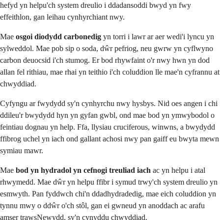
hefyd yn helpu'ch system dreulio i ddadansoddi bwyd yn fwy
effeithlon, gan leihau cynhyrchiant nwy.
Mae
osgoi diodydd carbonedig
yn torri i lawr ar aer wedi'i lyncu yn
sylweddol. Mae pob sip o soda, dŵr pefriog, neu gwrw yn cyflwyno
carbon deuocsid i'ch stumog. Er bod rhywfaint o'r nwy hwn yn dod
allan fel rithiau, mae rhai yn teithio i'ch coluddion lle mae'n cyfrannu at
chwyddiad.
Cyfyngu ar fwydydd sy'n cynhyrchu nwy hysbys. Nid oes angen i chi
ddileu'r bwydydd hyn yn gyfan gwbl, ond mae bod yn ymwybodol o
feintiau dognau yn help. Ffa, llysiau cruciferous, winwns, a bwydydd
ffibrog uchel yn iach ond gallant achosi nwy pan gaiff eu bwyta mewn
symiau mawr.
Mae
bod yn hydradol yn cefnogi treuliad iach
ac yn helpu i atal
rhwymedd. Mae dŵr yn helpu ffibr i symud trwy'ch system dreulio yn
esmwyth. Pan fyddwch chi'n ddadhydradedig, mae eich coluddion yn
tynnu mwy o ddŵr o'ch stôl, gan ei gwneud yn anoddach ac arafu
amser trawsNewydd, sy'n cynyddu chwyddiad.