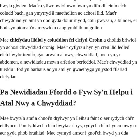
bwyta glwten. Mae'r cyflwr awtoimwn hwn yn difrodi leinin eich
coludd bach, gan ymyrryd â maetholion ac achosi llid. Mae'r
chwyddiad yn aml yn dod gyda dolur rhydd, colli pwysau, a blinder, er
bod symptomau'n amrywio'n eang ymhlith unigolion.
Mae
chlefydau llidiol y coluddion fel clefyd Crohn
a cholitis briwiol
yn achosi chwyddiad cronig. Mae'r cyflyrau hyn yn creu llid ledled
eich llwybr treulio, gan arwain at nwy, chwyddiad, poen yn yr
abdomen, a newidiadau mewn arferion berfeddol. Mae'r chwyddiad yn
tueddu i fod yn barhaus ac yn aml yn gwaethygu yn ystod fflariad
clefydau.
Pa Newidiadau Ffordd o Fyw Sy'n Helpu i
Atal Nwy a Chwyddiad?
Mae bwyta'n araf a chnoi'n drylwyr yn lleihau faint o aer rydych chi'n
ei llyncu. Pan fyddwch chi'n bwyta ar frys, rydych chi'n llyncu mwy o
aer gyda phob brathiad. Mae cymryd amser i gnoi'ch bwyd yn dda