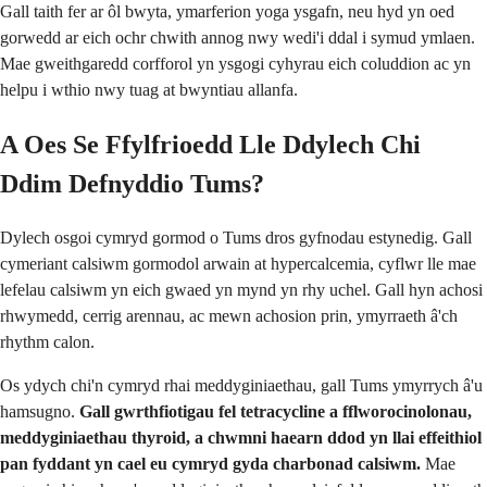
Gall taith fer ar ôl bwyta, ymarferion yoga ysgafn, neu hyd yn oed
gorwedd ar eich ochr chwith annog nwy wedi'i ddal i symud ymlaen.
Mae gweithgaredd corfforol yn ysgogi cyhyrau eich coluddion ac yn
helpu i wthio nwy tuag at bwyntiau allanfa.
A Oes Se Ffylfrioedd Lle Ddylech Chi
Ddim Defnyddio Tums?
Dylech osgoi cymryd gormod o Tums dros gyfnodau estynedig. Gall
cymeriant calsiwm gormodol arwain at hypercalcemia, cyflwr lle mae
lefelau calsiwm yn eich gwaed yn mynd yn rhy uchel. Gall hyn achosi
rhwymedd, cerrig arennau, ac mewn achosion prin, ymyrraeth â'ch
rhythm calon.
Os ydych chi'n cymryd rhai meddyginiaethau, gall Tums ymyrrych â'u
hamsugno.
Gall gwrthfiotigau fel tetracycline a fflworocinolonau,
meddyginiaethau thyroid, a chwmni haearn ddod yn llai effeithiol
pan fyddant yn cael eu cymryd gyda charbonad calsiwm.
Mae