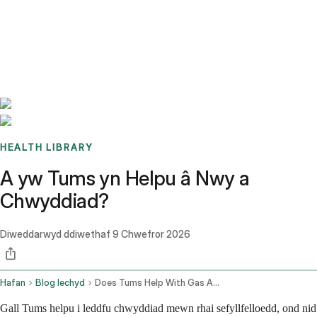
Benchmarks
Stories
FAQ
Sign up / Log in
HEALTH LIBRARY
A yw Tums yn Helpu â Nwy a
Chwyddiad?
Diweddarwyd ddiwethaf
9 Chwefror 2026
Hafan
Blog Iechyd
Does Tums Help With Gas And Bloating
Gall Tums helpu i leddfu chwyddiad mewn rhai sefyllfelloedd, ond nid