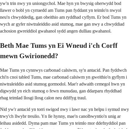
yw'n trin nwy yn uniongychol. Mae hyn yn bwysig oherwydd bod
llawer o bobl yn cyrraedd am Tums pan fyddant yn teimlo'n nwyol
neu'n chwyddedig, gan obeithio am ryddhad cyflym. Er bod Tums yn
wych ar gyfer niwtraleiddio asid stumog, mae gan nwy a chwyddiad
achosion gwreiddiol gwahanol sydd angen dulliau gwahanol.
Beth Mae Tums yn Ei Wneud i'ch Corff
mewn Gwirionedd?
Mae Tums yn cynnwys carbonad calsiwm, sy'n antacid. Pan fyddwch
chi'n cnoi tabled Tums, mae carbonad calsiwm yn gweithio'n gyflym i
niwtraleiddio asid stumog gormodol. Mae'r adwaith cemegol hwn yn
digwydd yn eich stumog o fewn munudau, gan ddarparu rhyddhad
rhag teimlad llosgi llosg calon neu ddiffyg traul.
Nid yw'r antacid yn torri swigod nwy i lawr nac yn helpu i symud nwy
trwy'ch llwybr treulio. Yn lle hynny, mae'n canolbwyntio'n unig ar
leihau asidedd. Dyma pam mae Tums yn teimlo mor ddefnyddiol pan