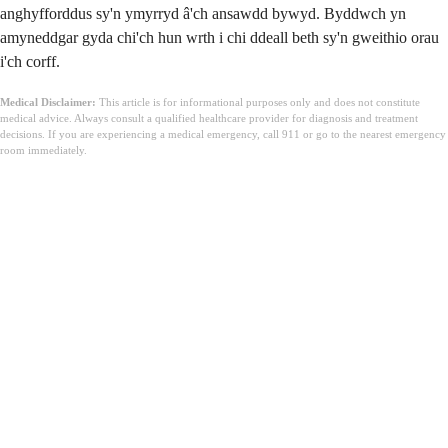
anghyfforddus sy'n ymyrryd â'ch ansawdd bywyd. Byddwch yn
amyneddgar gyda chi'ch hun wrth i chi ddeall beth sy'n gweithio orau
i'ch corff.
Medical Disclaimer:
This article is for informational purposes only and does not constitute
medical advice. Always consult a qualified healthcare provider for diagnosis and treatment
decisions. If you are experiencing a medical emergency, call 911 or go to the nearest emergency
room immediately.