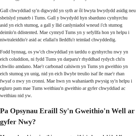
Gall chwyddiad sy'n digwydd yn syth ar ôl bwyta bwydydd asidig neu
sbeislyd ymateb i Tums. Gall y bwydydd hyn sbarduno cynhyrchu
asid yn eich stumog, a gall y llid canlyniadol wneud i'ch stumog
deimlo'n ddistented. Mae cymryd Tums yn y sefyllfa hon yn helpu i
niwtraleiddio'r asid ac efallai'n lleddfu'r teimlad chwyddedig.
Fodd bynnag, os yw'ch chwyddiad yn tarddu o gynhyrchu nwy yn
eich coluddion, ni fydd Tums yn darparu'r rhyddhad rydych chi'n
chwilio amdano. Mae'r carbonad calsiwm yn Tums yn gweithio yn
eich stumog yn unig, nid yn eich llwybr treulio isaf lle mae'r rhan
fwyaf o nwy yn cronni. Mae hwn yn wahaniaeth pwysig sy'n helpu i
egluro pam mae Tums weithiau'n gweithio ar gyfer chwyddiad ac
weithiau nid yw.
Pa Opsynau Eraill Sy'n Gweithio'n Well ar
gyfer Nwy?