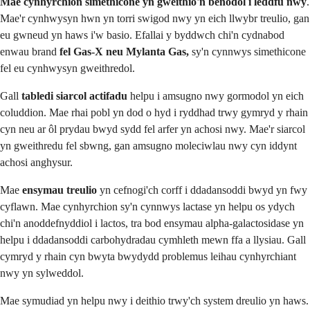
Mae cynhyrchion simethicone yn gweithio'n benodol i leddfu nwy
.
Mae'r cynhwysyn hwn yn torri swigod nwy yn eich llwybr treulio, gan
eu gwneud yn haws i'w basio. Efallai y byddwch chi'n cydnabod
enwau brand
fel Gas-X neu Mylanta Gas,
sy'n cynnwys simethicone
fel eu cynhwysyn gweithredol.
Gall
tabledi siarcol actifadu
helpu i amsugno nwy gormodol yn eich
coluddion. Mae rhai pobl yn dod o hyd i ryddhad trwy gymryd y rhain
cyn neu ar ôl prydau bwyd sydd fel arfer yn achosi nwy. Mae'r siarcol
yn gweithredu fel sbwng, gan amsugno moleciwlau nwy cyn iddynt
achosi anghysur.
Mae
ensymau treulio
yn cefnogi'ch corff i ddadansoddi bwyd yn fwy
cyflawn. Mae cynhyrchion sy'n cynnwys lactase yn helpu os ydych
chi'n anoddefnyddiol i lactos, tra bod ensymau alpha-galactosidase yn
helpu i ddadansoddi carbohydradau cymhleth mewn ffa a llysiau. Gall
cymryd y rhain cyn bwyta bwydydd problemus leihau cynhyrchiant
nwy yn sylweddol.
Mae symudiad yn helpu nwy i deithio trwy'ch system dreulio yn haws.