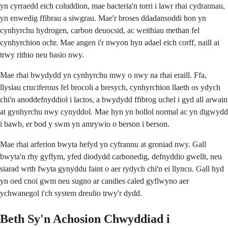
yn cyrraedd eich coluddion, mae bacteria'n torri i lawr rhai cydrannau,
yn enwedig ffibrau a siwgrau. Mae'r broses ddadansoddi hon yn
cynhyrchu hydrogen, carbon deuocsid, ac weithiau methan fel
cynhyrchion ochr. Mae angen i'r nwyon hyn adael eich corff, naill ai
trwy rithio neu basio nwy.
Mae rhai bwydydd yn cynhyrchu mwy o nwy na rhai eraill. Ffa,
llysiau cruciferous fel brocoli a bresych, cynhyrchion llaeth os ydych
chi'n anoddefnyddiol i lactos, a bwydydd ffibrog uchel i gyd all arwain
at gynhyrchu nwy cynyddol. Mae hyn yn hollol normal ac yn digwydd
i bawb, er bod y swm yn amrywio o berson i berson.
Mae rhai arferion bwyta hefyd yn cyfrannu at groniad nwy. Gall
bwyta'n rhy gyflym, yfed diodydd carbonedig, defnyddio gwellt, neu
siarad wrth fwyta gynyddu faint o aer rydych chi'n ei llyncu. Gall hyd
yn oed cnoi gwm neu sugno ar candies caled gyflwyno aer
ychwanegol i'ch system dreulio trwy'r dydd.
Beth Sy'n Achosion Chwyddiad i