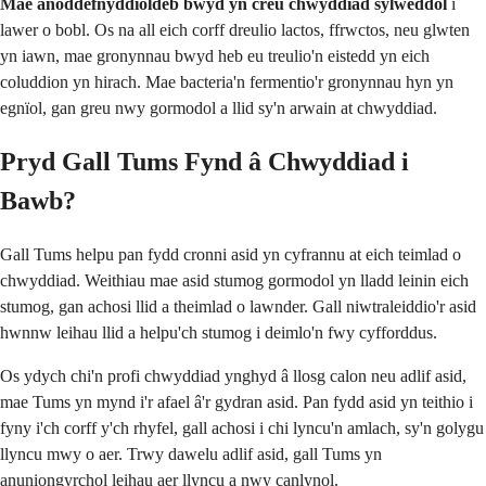
Mae anoddefnyddioldeb bwyd yn creu chwyddiad sylweddol
i
lawer o bobl. Os na all eich corff dreulio lactos, ffrwctos, neu glwten
yn iawn, mae gronynnau bwyd heb eu treulio'n eistedd yn eich
coluddion yn hirach. Mae bacteria'n fermentio'r gronynnau hyn yn
egnïol, gan greu nwy gormodol a llid sy'n arwain at chwyddiad.
Pryd Gall Tums Fynd â Chwyddiad i
Bawb?
Gall Tums helpu pan fydd cronni asid yn cyfrannu at eich teimlad o
chwyddiad. Weithiau mae asid stumog gormodol yn lladd leinin eich
stumog, gan achosi llid a theimlad o lawnder. Gall niwtraleiddio'r asid
hwnnw leihau llid a helpu'ch stumog i deimlo'n fwy cyfforddus.
Os ydych chi'n profi chwyddiad ynghyd â llosg calon neu adlif asid,
mae Tums yn mynd i'r afael â'r gydran asid. Pan fydd asid yn teithio i
fyny i'ch corff y'ch rhyfel, gall achosi i chi lyncu'n amlach, sy'n golygu
llyncu mwy o aer. Trwy dawelu adlif asid, gall Tums yn
anuniongyrchol leihau aer llyncu a nwy canlynol.