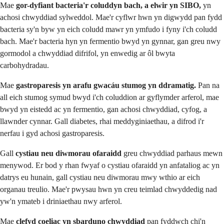
Mae
gor-dyfiant bacteria'r coluddyn bach, a elwir yn SIBO,
yn
achosi chwyddiad sylweddol. Mae'r cyflwr hwn yn digwydd pan fydd
bacteria sy'n byw yn eich coludd mawr yn ymfudo i fyny i'ch coludd
bach. Mae'r bacteria hyn yn fermentio bwyd yn gynnar, gan greu nwy
gormodol a chwyddiad difrifol, yn enwedig ar ôl bwyta
carbohydradau.
Mae
gastroparesis yn arafu gwacáu stumog yn ddramatig.
Pan na
all eich stumog symud bwyd i'ch coluddion ar gyflymder arferol, mae
bwyd yn eistedd ac yn fermentio, gan achosi chwyddiad, cyfog, a
llawnder cynnar. Gall diabetes, rhai meddyginiaethau, a difrod i'r
nerfau i gyd achosi gastroparesis.
Gall
cystiau neu diwmorau ofaraidd
greu chwyddiad parhaus mewn
menywod. Er bod y rhan fwyaf o cystiau ofaraidd yn anfataliog ac yn
datrys eu hunain, gall cystiau neu diwmorau mwy wthio ar eich
organau treulio. Mae'r pwysau hwn yn creu teimlad chwyddedig nad
yw'n ymateb i driniaethau nwy arferol.
Mae
clefyd coeliac yn sbarduno chwyddiad
pan fyddwch chi'n