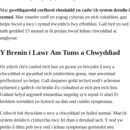
Mae
gweithgaredd corfforol rheolaidd yn cadw'ch system dreulio i
symud.
Mae ymarfer corff yn ysgogi cyhyrau yn eich coluddion, gan
helpu bwyd a nwy i symud trwyddo'n fwy effeithlon. Gall hyd yn oed
taith gerdded 15 munud ar ôl prydau bwyd leihau chwyddiad ac
anghysur.
Y Brenin i Lawr Am Tums a Chwyddiad
Os ydych chi'n canfod eich hun yn gyson yn brwydro â nwy a
chwyddiad er gwaethaf eich ymdrechion gorau, mae arweiniad
proffesiynol yn helpu. Gall darparwr gofal iechyd nodi'r achosion
sylfaenol y gallech chi beidio â'u cydnabod ar eich pen eich hun.
Gallant hefyd argymell triniaethau targedig sy'n mynd i'r afael â'r
broblem wreiddiol yn hytrach na dim ond cuddio symptomau.
Cofiwch fod rhywfaint o nwy a chwyddiad yn hollol normal. Mae'ch
system dreulio'n cynhyrchu nwy fel rhan o dreuliad iach. Y nod yw
peidio â dileu pob nwy ond i leihau symptomau gormodol neu