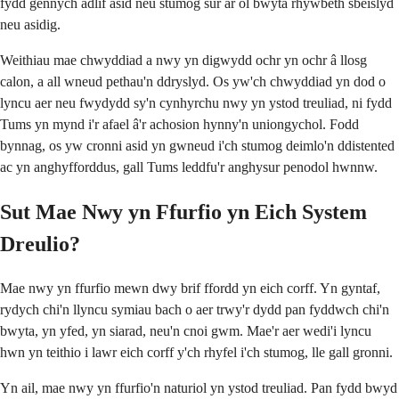
fydd gennych adlif asid neu stumog sur ar ôl bwyta rhywbeth sbeislyd
neu asidig.
Weithiau mae chwyddiad a nwy yn digwydd ochr yn ochr â llosg
calon, a all wneud pethau'n ddryslyd. Os yw'ch chwyddiad yn dod o
lyncu aer neu fwydydd sy'n cynhyrchu nwy yn ystod treuliad, ni fydd
Tums yn mynd i'r afael â'r achosion hynny'n uniongychol. Fodd
bynnag, os yw cronni asid yn gwneud i'ch stumog deimlo'n ddistented
ac yn anghyfforddus, gall Tums leddfu'r anghysur penodol hwnnw.
Sut Mae Nwy yn Ffurfio yn Eich System
Dreulio?
Mae nwy yn ffurfio mewn dwy brif ffordd yn eich corff. Yn gyntaf,
rydych chi'n llyncu symiau bach o aer trwy'r dydd pan fyddwch chi'n
bwyta, yn yfed, yn siarad, neu'n cnoi gwm. Mae'r aer wedi'i lyncu
hwn yn teithio i lawr eich corff y'ch rhyfel i'ch stumog, lle gall gronni.
Yn ail, mae nwy yn ffurfio'n naturiol yn ystod treuliad. Pan fydd bwyd