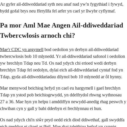
Ar gyfer ail-ddiweddariad syth neu anaf nad yw'n fygythiad i fywyd,
bydd gofal brys neu fferyllfa fel arfer yn cael yr llwybr cyflymaf.
Pa mor Aml Mae Angen Ail-ddiweddariad
Twbercwlosis arnoch chi?
Mae'r CDC yn argymell
bod oedolion yn derbyn ail-ddiweddariad
twbercwlosis bob 10 mlynedd. Yr ail-ddiweddariad safonol i oedolion
yw brechlyn Tdap neu Td. Os nad ydych chi erioed wedi derbyn
brechlyn Tdap fel oedolyn, dylai eich ail-ddiweddariad cyntaf fod yn
Tdap, gyda ail-ddiweddariadau dilynol bob 10 mlynedd ar ôl hynny.
Mae menywod beichiog hefyd yn cael eu hargymell i gael brechlyn
Tdap yn ystod pob beichiogrwydd, yn ddelfrydol rhwng wythnosau
27 a 36. Mae hyn yn helpu i amddiffyn newydd-anedig rhag peswch y
chwiban cyn y gall y babi dderbyn ei frechlynnau ei hun.
Os nad ydych chi'n siŵr pryd oedd eich diod ddiwethaf, gall swyddfa
eich meddyg ei chael ar ffeil. Mae rhai taleithiau hefyd yn cynnig