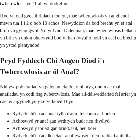
twbercwlosis yn "ffall yn dodrefnu.".
Hyd yn oed gyda thriniaeth fodern, mae twbercwlosis yn angheuol
mewn tua 1 i 2 o bob 10 achos. Newyddion da bod brechu yn ei atal
bron yn gyfan gwbl. Yn yr Unol Daleithiau, mae twbercwlosis bellach
yn brin yn union oherwydd bod y rhan fwyaf o bobl yn cael eu brechu
yn ystod plentyndod.
Pryd Fyddech Chi Angen Diod i'r
Twbercwlosis ar ôl Anaf?
Nid yw pob crafiad yn galw am daith i ofal brys, ond mae rhai
anafiadau yn codi risg twbercwlosis. Mae ail-ddiweddariad fel arfer yn
cael ei argymell yn y sefyllfaoedd hyn:
Rydych chi'n cael anaf tyllu dwfn, fel camu ar hoelen
Achoswyd yr anaf gan wrthrych budr neu rhydlyd
Achoswyd y toriad gan bridd, tail, neu boer
Rydych chi'n cael llosgiad, anaf gwasgu, neu frathiad anifail a