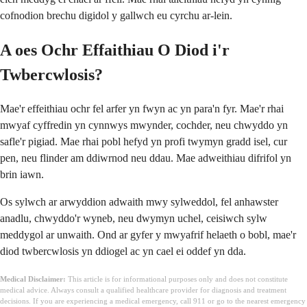
cofnodion brechu digidol y gallwch eu cyrchu ar-lein.
A oes Ochr Effaithiau O Diod i'r
Twbercwlosis?
Mae'r effeithiau ochr fel arfer yn fwyn ac yn para'n fyr. Mae'r rhai
mwyaf cyffredin yn cynnwys mwynder, cochder, neu chwyddo yn
safle'r pigiad. Mae rhai pobl hefyd yn profi twymyn gradd isel, cur
pen, neu flinder am ddiwrnod neu ddau. Mae adweithiau difrifol yn
brin iawn.
Os sylwch ar arwyddion adwaith mwy sylweddol, fel anhawster
anadlu, chwyddo'r wyneb, neu dwymyn uchel, ceisiwch sylw
meddygol ar unwaith. Ond ar gyfer y mwyafrif helaeth o bobl, mae'r
diod twbercwlosis yn ddiogel ac yn cael ei oddef yn dda.
Medical Disclaimer:
This article is for informational purposes only and does not constitute
medical advice. Always consult a qualified healthcare provider for diagnosis and treatment
decisions. If you are experiencing a medical emergency, call 911 or go to the nearest emergency