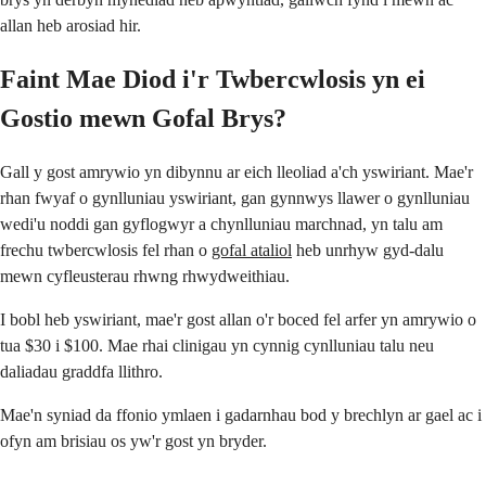
allan heb arosiad hir.
Faint Mae Diod i'r Twbercwlosis yn ei
Gostio mewn Gofal Brys?
Gall y gost amrywio yn dibynnu ar eich lleoliad a'ch yswiriant. Mae'r
rhan fwyaf o gynlluniau yswiriant, gan gynnwys llawer o gynlluniau
wedi'u noddi gan gyflogwyr a chynlluniau marchnad, yn talu am
frechu twbercwlosis fel rhan o
gofal ataliol
heb unrhyw gyd-dalu
mewn cyfleusterau rhwng rhwydweithiau.
I bobl heb yswiriant, mae'r gost allan o'r boced fel arfer yn amrywio o
tua $30 i $100. Mae rhai clinigau yn cynnig cynlluniau talu neu
daliadau graddfa llithro.
Mae'n syniad da ffonio ymlaen i gadarnhau bod y brechlyn ar gael ac i
ofyn am brisiau os yw'r gost yn bryder.