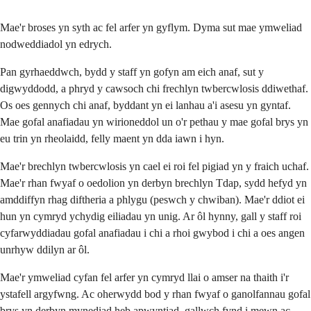
Mae'r broses yn syth ac fel arfer yn gyflym. Dyma sut mae ymweliad
nodweddiadol yn edrych.
Pan gyrhaeddwch, bydd y staff yn gofyn am eich anaf, sut y
digwyddodd, a phryd y cawsoch chi frechlyn twbercwlosis ddiwethaf.
Os oes gennych chi anaf, byddant yn ei lanhau a'i asesu yn gyntaf.
Mae gofal anafiadau yn wirioneddol un o'r pethau y mae gofal brys yn
eu trin yn rheolaidd, felly maent yn dda iawn i hyn.
Mae'r brechlyn twbercwlosis yn cael ei roi fel pigiad yn y fraich uchaf.
Mae'r rhan fwyaf o oedolion yn derbyn brechlyn Tdap, sydd hefyd yn
amddiffyn rhag diftheria a phlygu (peswch y chwiban). Mae'r ddiot ei
hun yn cymryd ychydig eiliadau yn unig. Ar ôl hynny, gall y staff roi
cyfarwyddiadau gofal anafiadau i chi a rhoi gwybod i chi a oes angen
unrhyw ddilyn ar ôl.
Mae'r ymweliad cyfan fel arfer yn cymryd llai o amser na thaith i'r
ystafell argyfwng. Ac oherwydd bod y rhan fwyaf o ganolfannau gofal
brys yn derbyn mynediad heb apwyntiad, gallwch fynd i mewn ac