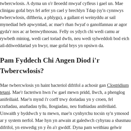
twbercwlosis. A dyma un o'r lleoedd mwyaf cyfleus i gael un. Mae
clinigau gofal brys fel arfer yn cael y brechlyn Tdap (sy'n cynnwys
twbercwlosis, diftheria, a phlygu), a gallant ei weinyddu ar sail
mynediad heb apwyntiad, ac mae'r rhan fwyaf o ganolfannau ar agor
gyda'r nos ac ar benwythnosau. Felly os ydych chi wedi camu ar
rywbeth miniog, wedi cael toriad dwfn, neu wedi sylweddoli bod eich
ail-ddiweddariad yn hwyr, mae gofal brys yn opsiwn da.
Pam Fyddech Chi Angen Diod i'r
Twbercwlosis?
Mae twbercwlosis yn haint bacteriol difrifol a achosir gan
Clostridium
tetani
. Mae'r facteriwn hwn i'w gael mewn pridd, llwch, a phenglog
anifeiliaid. Mae'n mynd i'r corff trwy doriadau yn y croen, fel
crafiadau, anafiadau tyllu, llosgiadau, neu frathiadau anifeiliaid.
Unwaith y byddwch y tu mewn, mae'n cynhyrchu tocsin sy'n ymosod
ar y system nerfol. Mae hyn yn arwain at galedwch cyhyrau a sbasmau
difrifol, yn enwedig yn y ên a'r gwddf. Dyna pam weithiau gelwir