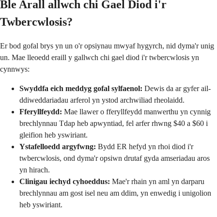
Ble Arall allwch chi Gael Diod i'r
Twbercwlosis?
Er bod gofal brys yn un o'r opsiynau mwyaf hygyrch, nid dyma'r unig
un. Mae lleoedd eraill y gallwch chi gael diod i'r twbercwlosis yn
cynnwys:
Swyddfa eich meddyg gofal sylfaenol:
Dewis da ar gyfer ail-
ddiweddariadau arferol yn ystod archwiliad rheolaidd.
Fferyllfeydd:
Mae llawer o fferyllfeydd manwerthu yn cynnig
brechlynnau Tdap heb apwyntiad, fel arfer rhwng $40 a $60 i
gleifion heb yswiriant.
Ystafelloedd argyfwng:
Bydd ER hefyd yn rhoi diod i'r
twbercwlosis, ond dyma'r opsiwn drutaf gyda amseriadau aros
yn hirach.
Clinigau iechyd cyhoeddus:
Mae'r rhain yn aml yn darparu
brechlynnau am gost isel neu am ddim, yn enwedig i unigolion
heb yswiriant.