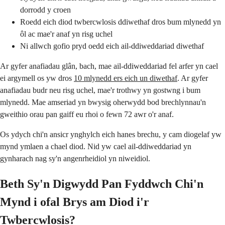
dorrodd y croen
Roedd eich diod twbercwlosis ddiwethaf dros bum mlynedd yn
ôl ac mae'r anaf yn risg uchel
Ni allwch gofio pryd oedd eich ail-ddiweddariad diwethaf
Ar gyfer anafiadau glân, bach, mae ail-ddiweddariad fel arfer yn cael
ei argymell os yw dros
10 mlynedd ers eich un diwethaf
. Ar gyfer
anafiadau budr neu risg uchel, mae'r trothwy yn gostwng i bum
mlynedd. Mae amseriad yn bwysig oherwydd bod brechlynnau'n
gweithio orau pan gaiff eu rhoi o fewn 72 awr o'r anaf.
Os ydych chi'n ansicr ynghylch eich hanes brechu, y cam diogelaf yw
mynd ymlaen a chael diod. Nid yw cael ail-ddiweddariad yn
gynharach nag sy'n angenrheidiol yn niweidiol.
Beth Sy'n Digwydd Pan Fyddwch Chi'n
Mynd i ofal Brys am Diod i'r
Twbercwlosis?