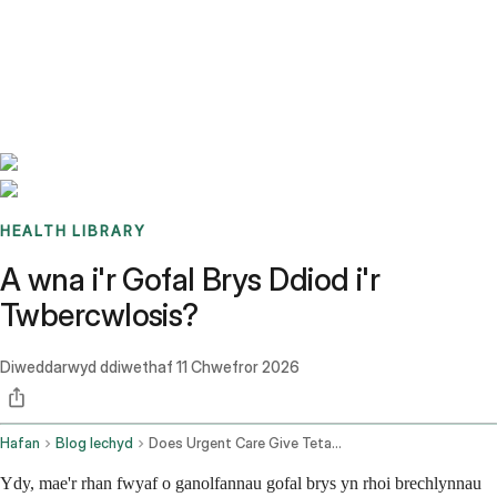
Benchmarks
Stories
FAQ
Sign up / Log in
HEALTH LIBRARY
A wna i'r Gofal Brys Ddiod i'r
Twbercwlosis?
Diweddarwyd ddiwethaf
11 Chwefror 2026
Hafan
Blog Iechyd
Does Urgent Care Give Tetanus Shots
Ydy, mae'r rhan fwyaf o ganolfannau gofal brys yn rhoi brechlynnau