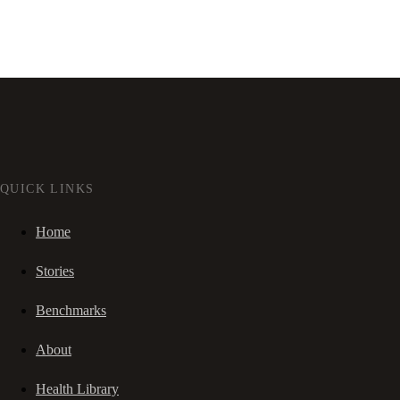
QUICK LINKS
Home
Stories
Benchmarks
About
Health Library