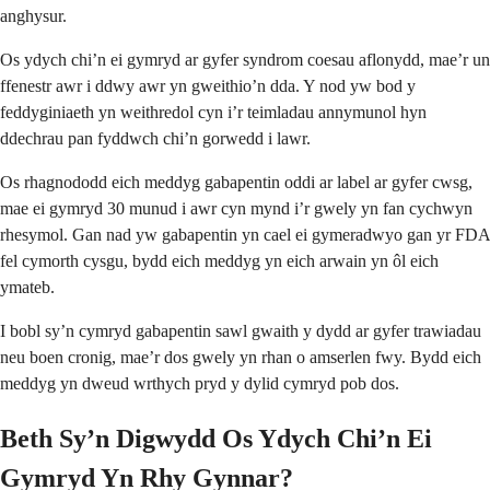
anghysur.
Os ydych chi’n ei gymryd ar gyfer syndrom coesau aflonydd, mae’r un
ffenestr awr i ddwy awr yn gweithio’n dda. Y nod yw bod y
feddyginiaeth yn weithredol cyn i’r teimladau annymunol hyn
ddechrau pan fyddwch chi’n gorwedd i lawr.
Os rhagnododd eich meddyg gabapentin oddi ar label ar gyfer cwsg,
mae ei gymryd 30 munud i awr cyn mynd i’r gwely yn fan cychwyn
rhesymol. Gan nad yw gabapentin yn cael ei gymeradwyo gan yr FDA
fel cymorth cysgu, bydd eich meddyg yn eich arwain yn ôl eich
ymateb.
I bobl sy’n cymryd gabapentin sawl gwaith y dydd ar gyfer trawiadau
neu boen cronig, mae’r dos gwely yn rhan o amserlen fwy. Bydd eich
meddyg yn dweud wrthych pryd y dylid cymryd pob dos.
Beth Sy’n Digwydd Os Ydych Chi’n Ei
Gymryd Yn Rhy Gynnar?