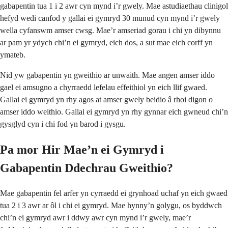
gabapentin tua 1 i 2 awr cyn mynd i’r gwely. Mae astudiaethau clinigol
hefyd wedi canfod y gallai ei gymryd 30 munud cyn mynd i’r gwely
wella cyfanswm amser cwsg. Mae’r amseriad gorau i chi yn dibynnu
ar pam yr ydych chi’n ei gymryd, eich dos, a sut mae eich corff yn
ymateb.
Nid yw gabapentin yn gweithio ar unwaith. Mae angen amser iddo
gael ei amsugno a chyrraedd lefelau effeithiol yn eich llif gwaed.
Gallai ei gymryd yn rhy agos at amser gwely beidio â rhoi digon o
amser iddo weithio. Gallai ei gymryd yn rhy gynnar eich gwneud chi’n
gysglyd cyn i chi fod yn barod i gysgu.
Pa mor Hir Mae’n ei Gymryd i
Gabapentin Ddechrau Gweithio?
Mae gabapentin fel arfer yn cyrraedd ei grynhoad uchaf yn eich gwaed
tua 2 i 3 awr ar ôl i chi ei gymryd. Mae hynny’n golygu, os byddwch
chi’n ei gymryd awr i ddwy awr cyn mynd i’r gwely, mae’r