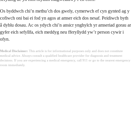
Os byddwch chi’n methu’ch dos gwely, cymerwch ef cyn gynted ag y
cofiwch oni bai ei fod yn agos at amser eich dos nesaf. Peidiwch byth
â dyblu dosau. Ac os ydych chi’n ansicr ynghylch yr amseriad gorau ar
gyfer eich sefyllfa, eich meddyg neu fferyllydd yw’r person cywir i
ofyn.
Medical Disclaimer:
This article is for informational purposes only and does not constitute
medical advice. Always consult a qualified healthcare provider for diagnosis and treatment
decisions. If you are experiencing a medical emergency, call 911 or go to the nearest emergency
room immediately.