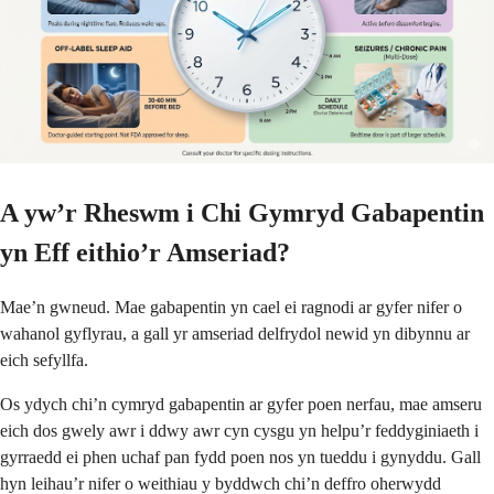
A yw’r Rheswm i Chi Gymryd Gabapentin
yn Eff eithio’r Amseriad?
Mae’n gwneud. Mae gabapentin yn cael ei ragnodi ar gyfer nifer o
wahanol gyflyrau, a gall yr amseriad delfrydol newid yn dibynnu ar
eich sefyllfa.
Os ydych chi’n cymryd gabapentin ar gyfer poen nerfau, mae amseru
eich dos gwely awr i ddwy awr cyn cysgu yn helpu’r feddyginiaeth i
gyrraedd ei phen uchaf pan fydd poen nos yn tueddu i gynyddu. Gall
hyn leihau’r nifer o weithiau y byddwch chi’n deffro oherwydd