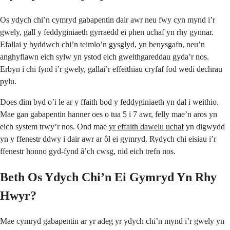
Os ydych chi’n cymryd gabapentin dair awr neu fwy cyn mynd i’r
gwely, gall y feddyginiaeth gyrraedd ei phen uchaf yn rhy gynnar.
Efallai y byddwch chi’n teimlo’n gysglyd, yn benysgafn, neu’n
anghyflawn eich sylw yn ystod eich gweithgareddau gyda’r nos.
Erbyn i chi fynd i’r gwely, gallai’r effeithiau cryfaf fod wedi dechrau
pylu.
Does dim byd o’i le ar y ffaith bod y feddyginiaeth yn dal i weithio.
Mae gan gabapentin hanner oes o tua 5 i 7 awr, felly mae’n aros yn
eich system trwy’r nos. Ond mae
yr effaith dawelu uchaf
yn digwydd
yn y ffenestr ddwy i dair awr ar ôl ei gymryd. Rydych chi eisiau i’r
ffenestr honno gyd-fynd â’ch cwsg, nid eich trefn nos.
Beth Os Ydych Chi’n Ei Gymryd Yn Rhy
Hwyr?
Mae cymryd gabapentin ar yr adeg yr ydych chi’n mynd i’r gwely yn