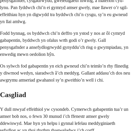
penysgafnder, cysgadrwydd, gweledigaeth niwlog, a materion cyd-
lynu. Pan fyddwch chi’n ei gymryd amser gwely, mae llawer o’r sgil-
effeithiau hyn yn digwydd tra byddwch chi’n cysgu, sy’n eu gwneud
yn llai amlwg.
Fodd bynnag, os byddwch chi’n deffro yn ystod y nos ar ôl cymryd
gabapentin, byddwch yn ofalus wrth godi o’r gwely. Gall
penysgafnder a ansefydlogrwydd gynyddu’ch risg o gwympiadau, yn
enwedig mewn oedolion hŷn.
Os sylwch fod gabapentin yn eich gwneud chi’n teimlo’n rhy flinedig
y diwrnod wedyn, siaradwch â’ch meddyg. Gallant addasu’ch dos neu
awgrymu amseriad gwahanol sy’n gweithio’n well i chi.
Casgliad
Y dull mwyaf effeithiol yw cysondeb. Cymerwch gabapentin tua’r un
amser bob nos, o fewn 30 munud i’ch ffenestr amser gwely
ddewiswyd. Mae hyn yn helpu i gynnal lefelau meddyginiaeth
sefydlog ac yn rhoi rhythm rhagweladwy i’ch corff.