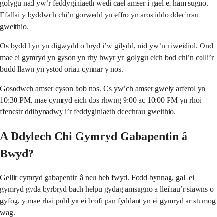
golygu nad yw’r feddyginiaeth wedi cael amser i gael ei ham sugno.
Efallai y byddwch chi’n gorwedd yn effro yn aros iddo ddechrau
gweithio.
Os bydd hyn yn digwydd o bryd i’w gilydd, nid yw’n niweidiol. Ond
mae ei gymryd yn gyson yn rhy hwyr yn golygu eich bod chi’n colli’r
budd llawn yn ystod oriau cynnar y nos.
Gosodwch amser cyson bob nos. Os yw’ch amser gwely arferol yn
10:30 PM, mae cymryd eich dos rhwng 9:00 ac 10:00 PM yn rhoi
ffenestr ddibynadwy i’r feddyginiaeth ddechrau gweithio.
A Ddylech Chi Gymryd Gabapentin â
Bwyd?
Gellir cymryd gabapentin â neu heb fwyd. Fodd bynnag, gall ei
gymryd gyda byrbryd bach helpu gydag amsugno a lleihau’r siawns o
gyfog, y mae rhai pobl yn ei brofi pan fyddant yn ei gymryd ar stumog
wag.