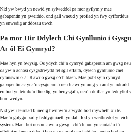
Nid yw bwyd yn newid yn sylweddol pa mor gyflym y mae
gabapentin yn gweithio, ond gall wneud y profiad yn fwy cyfforddus,
yn enwedig ar ddosau uwch.
Pa mor Hir Ddylech Chi Gynllunio i Gysgu
Ar ôl Ei Gymryd?
Mae hyn yn bwysig. Os ydych chi’n cymryd gabapentin am gwsg neu
os yw’n achosi cysgadrwydd fel sgil-effaith, dylech gynllunio cael
cyfanswm o 7 i 8 awr o gwsg o’ch blaen. Mae pobl sy’n cymryd
gabapentin ac yna’n cysgu am 5 neu 6 awr yn unig yn aml yn adrodd
eu bod yn teimlo’n flinedig, yn benysgafn, neu’n ddiflas yn feddyliol y
bore wedyn.
Nid yw’r teimlad blinedig hwnnw’n arwydd bod rhywbeth o’i le.
Mae’n golygu bod y feddyginiaeth yn dal i fod yn weithredol yn eich
system. Mae rhoi noson lawn o gwsg i chi’ch hun yn caniatáu i’r
effeithiau tawelu ddod i ben yn naturiol cyn i chi fod angen bod yn