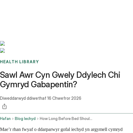
Benchmarks
Stories
FAQ
Sign up / Log in
HEALTH LIBRARY
Sawl Awr Cyn Gwely Ddylech Chi
Gymryd Gabapentin?
Diweddarwyd ddiwethaf
16 Chwefror 2026
Hafan
Blog Iechyd
How Long Before Bed Should I Take Gabapentin
Mae’r rhan fwyaf o ddarparwyr gofal iechyd yn argymell cymryd