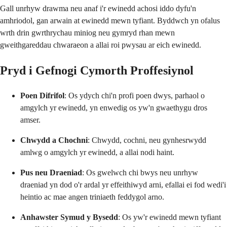
Gall unrhyw drawma neu anaf i'r ewinedd achosi iddo dyfu'n
amhriodol, gan arwain at ewinedd mewn tyfiant. Byddwch yn ofalus
wrth drin gwrthrychau miniog neu gymryd rhan mewn
gweithgareddau chwaraeon a allai roi pwysau ar eich ewinedd.
Pryd i Gefnogi Cymorth Proffesiynol
Poen Difrifol
: Os ydych chi'n profi poen dwys, parhaol o
amgylch yr ewinedd, yn enwedig os yw'n gwaethygu dros
amser.
Chwydd a Chochni
: Chwydd, cochni, neu gynhesrwydd
amlwg o amgylch yr ewinedd, a allai nodi haint.
Pus neu Draeniad
: Os gwelwch chi bwys neu unrhyw
draeniad yn dod o'r ardal yr effeithiwyd arni, efallai ei fod wedi'i
heintio ac mae angen triniaeth feddygol arno.
Anhawster Symud y Bysedd
: Os yw'r ewinedd mewn tyfiant