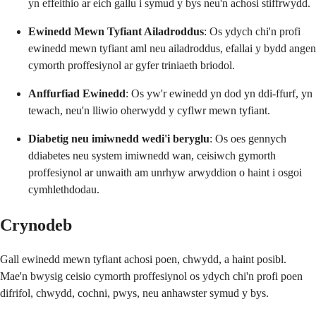
yn effeithio ar eich gallu i symud y bys neu'n achosi stiffrwydd.
Ewinedd Mewn Tyfiant Ailadroddus
: Os ydych chi'n profi
ewinedd mewn tyfiant aml neu ailadroddus, efallai y bydd angen
cymorth proffesiynol ar gyfer triniaeth briodol.
Anffurfiad Ewinedd
: Os yw'r ewinedd yn dod yn ddi-ffurf, yn
tewach, neu'n lliwio oherwydd y cyflwr mewn tyfiant.
Diabetig neu imiwnedd wedi'i beryglu
: Os oes gennych
ddiabetes neu system imiwnedd wan, ceisiwch gymorth
proffesiynol ar unwaith am unrhyw arwyddion o haint i osgoi
cymhlethdodau.
Crynodeb
Gall ewinedd mewn tyfiant achosi poen, chwydd, a haint posibl.
Mae'n bwysig ceisio cymorth proffesiynol os ydych chi'n profi poen
difrifol, chwydd, cochni, pwys, neu anhawster symud y bys.