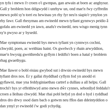
yn tyfu i mewn i'r croen o'i gwmpas, gan arwain at boen ac anghysur.
Gall y broblem hon ddigwydd i unrhyw un, ond mae'n fwy cyffredin
mewn pobl sy'n torri eu hewinau yn rhy fyr neu'n siapio'r ymylon yn
rhy fawr. Gall rhesymau am ewinedd mewn tyfiant gynnwys peidio â
gofalu am ewinedd yn iawn, anafu'r ewinedd, neu wisgo menig tynn
sy'n pwyso ar y bysedd.
Mae symptomau ewinedd bys mewn tyfiant yn cynnwys cochni,
chwydd, poen, ac weithiau haint. Os gwelwch y rhain arwyddion,
mae'n bwysig gweithredu'n gyflym i leddfu'r boen a hatal y broblem
rhag gwaethygu.
Mae llawer o bobl eisiau gwybod sut i drwsio ewinedd bys mewn
tyfiant dros nos. Er y gallai rhyddhad cyflym fod yn anodd ei
gyflawni, mae yna feddyginiaethau cartref a dulliau a all helpu. Gall
trochi'r bys yr effeithiwyd arno mewn dŵr cynnes, sebonllyd feddalu'r
croen a lleihau chwydd. Mae rhai pobl hefyd yn dod o hyd i ryddhad
dros dro drwy osod darn bach o gotwm neu fflos dan ddeintyddion o
dan ymyl yr ewinedd i'w godi ychydig.