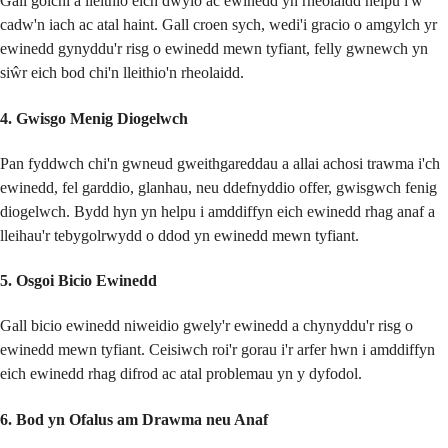
Gall golchi a lleithio eich dwylo ac ewinedd yn rheolaidd helpu i'w
cadw'n iach ac atal haint. Gall croen sych, wedi'i gracio o amgylch yr
ewinedd gynyddu'r risg o ewinedd mewn tyfiant, felly gwnewch yn
siŵr eich bod chi'n lleithio'n rheolaidd.
4. Gwisgo Menig Diogelwch
Pan fyddwch chi'n gwneud gweithgareddau a allai achosi trawma i'ch
ewinedd, fel garddio, glanhau, neu ddefnyddio offer, gwisgwch fenig
diogelwch. Bydd hyn yn helpu i amddiffyn eich ewinedd rhag anaf a
lleihau'r tebygolrwydd o ddod yn ewinedd mewn tyfiant.
5. Osgoi Bicio Ewinedd
Gall bicio ewinedd niweidio gwely'r ewinedd a chynyddu'r risg o
ewinedd mewn tyfiant. Ceisiwch roi'r gorau i'r arfer hwn i amddiffyn
eich ewinedd rhag difrod ac atal problemau yn y dyfodol.
6. Bod yn Ofalus am Drawma neu Anaf