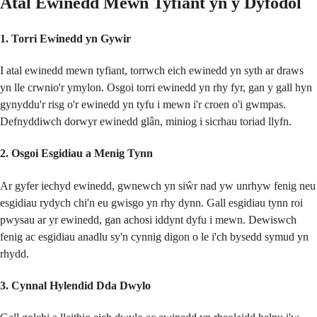
Atal Ewinedd Mewn Tyfiant yn y Dyfodol
1. Torri Ewinedd yn Gywir
I atal ewinedd mewn tyfiant, torrwch eich ewinedd yn syth ar draws
yn lle crwnio'r ymylon. Osgoi torri ewinedd yn rhy fyr, gan y gall hyn
gynyddu'r risg o'r ewinedd yn tyfu i mewn i'r croen o'i gwmpas.
Defnyddiwch dorwyr ewinedd glân, miniog i sicrhau toriad llyfn.
2. Osgoi Esgidiau a Menig Tynn
Ar gyfer iechyd ewinedd, gwnewch yn siŵr nad yw unrhyw fenig neu
esgidiau rydych chi'n eu gwisgo yn rhy dynn. Gall esgidiau tynn roi
pwysau ar yr ewinedd, gan achosi iddynt dyfu i mewn. Dewiswch
fenig ac esgidiau anadlu sy'n cynnig digon o le i'ch bysedd symud yn
rhydd.
3. Cynnal Hylendid Dda Dwylo