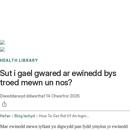
Benchmarks
Stories
FAQ
Sign up / Log in
HEALTH LIBRARY
Sut i gael gwared ar ewinedd bys
troed mewn un nos?
Diweddarwyd ddiwethaf
14 Chwefror 2025
Hafan
Blog Iechyd
How To Get Rid Of An Ingrown Fingernail Overnight
Mae ewinedd mewn tyfiant yn digwydd pan fydd ymylon yr ewinedd