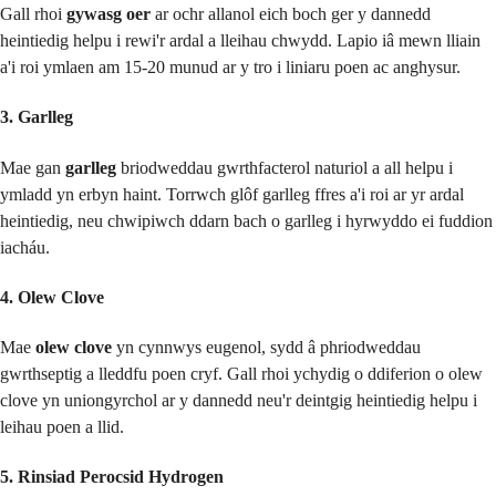
Gall rhoi
gywasg oer
ar ochr allanol eich boch ger y dannedd
heintiedig helpu i rewi'r ardal a lleihau chwydd. Lapio iâ mewn lliain
a'i roi ymlaen am 15-20 munud ar y tro i liniaru poen ac anghysur.
3. Garlleg
Mae gan
garlleg
briodweddau gwrthfacterol naturiol a all helpu i
ymladd yn erbyn haint. Torrwch glôf garlleg ffres a'i roi ar yr ardal
heintiedig, neu chwipiwch ddarn bach o garlleg i hyrwyddo ei fuddion
iacháu.
4. Olew Clove
Mae
olew clove
yn cynnwys eugenol, sydd â phriodweddau
gwrthseptig a lleddfu poen cryf. Gall rhoi ychydig o ddiferion o olew
clove yn uniongyrchol ar y dannedd neu'r deintgig heintiedig helpu i
leihau poen a llid.
5. Rinsiad Perocsid Hydrogen