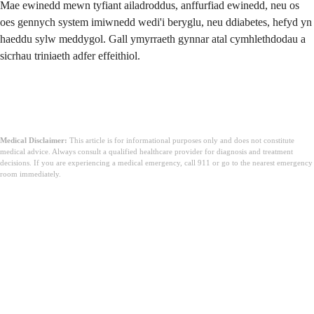
Mae ewinedd mewn tyfiant ailadroddus, anffurfiad ewinedd, neu os
oes gennych system imiwnedd wedi'i beryglu, neu ddiabetes, hefyd yn
haeddu sylw meddygol. Gall ymyrraeth gynnar atal cymhlethdodau a
sicrhau triniaeth adfer effeithiol.
Medical Disclaimer:
This article is for informational purposes only and does not constitute
medical advice. Always consult a qualified healthcare provider for diagnosis and treatment
decisions. If you are experiencing a medical emergency, call 911 or go to the nearest emergency
room immediately.