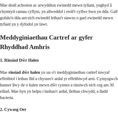
Mae deall achosion ac arwyddion ewinedd mewn tyfiant, ynghyd â
chymryd camau cyflym, yn allweddol i reoli'r cyflwr hwn yn dda. Gall
gofalu'n dda am eich ewinedd leihau'r siawns o gael ewinedd mewn
tyfiant yn y dyfodol yn fawr.
Meddyginiaethau Cartref ar gyfer
Rhyddhad Amhris
1. Rinsiad Dŵr Halen
Mae
rinsiad dŵr halen
yn un o'r meddyginiaethau cartref mwyaf
effeithiol i leihau llid a chysuro'r ardal yr effeithiwyd arni. Cymysgwch
hanner llwy de o halen mewn dŵr cynnes a rinsiwch eich ceg am 30
eiliad. Mae hyn yn helpu i lanhau'r ardal, lleihau chwydd, a lladd
bacteria.
2. Cywasg Oer