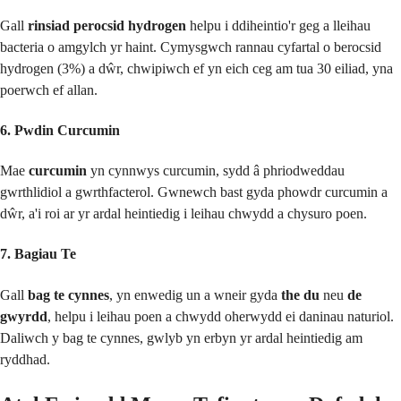
Gall
rinsiad perocsid hydrogen
helpu i ddiheintio'r geg a lleihau
bacteria o amgylch yr haint. Cymysgwch rannau cyfartal o berocsid
hydrogen (3%) a dŵr, chwipiwch ef yn eich ceg am tua 30 eiliad, yna
poerwch ef allan.
6. Pwdin Curcumin
Mae
curcumin
yn cynnwys curcumin, sydd â phriodweddau
gwrthlidiol a gwrthfacterol. Gwnewch bast gyda phowdr curcumin a
dŵr, a'i roi ar yr ardal heintiedig i leihau chwydd a chysuro poen.
7. Bagiau Te
Gall
bag te cynnes
, yn enwedig un a wneir gyda
the du
neu
de
gwyrdd
, helpu i leihau poen a chwydd oherwydd ei daninau naturiol.
Daliwch y bag te cynnes, gwlyb yn erbyn yr ardal heintiedig am
ryddhad.