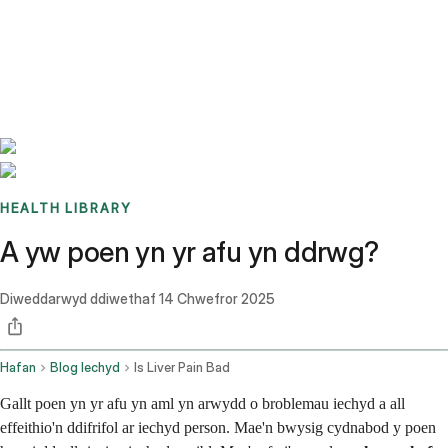
Benchmarks
Stories
FAQ
Sign up / Log in
HEALTH LIBRARY
A yw poen yn yr afu yn ddrwg?
Diweddarwyd ddiwethaf
14 Chwefror 2025
Hafan
Blog Iechyd
Is Liver Pain Bad
Gallt poen yn yr afu yn aml yn arwydd o broblemau iechyd a all
effeithio'n ddifrifol ar iechyd person. Mae'n bwysig cydnabod y poen