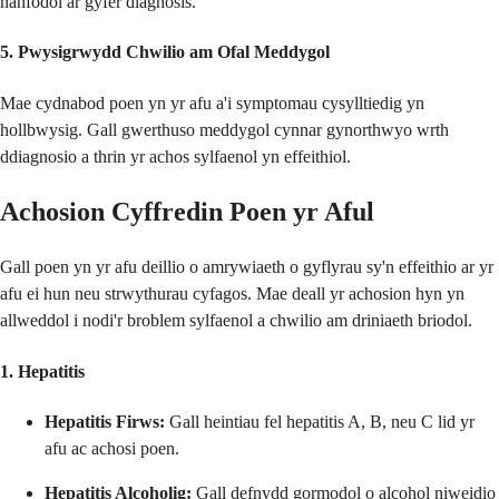
hanfodol ar gyfer diagnosis.
5. Pwysigrwydd Chwilio am Ofal Meddygol
Mae cydnabod poen yn yr afu a'i symptomau cysylltiedig yn
hollbwysig. Gall gwerthuso meddygol cynnar gynorthwyo wrth
ddiagnosio a thrin yr achos sylfaenol yn effeithiol.
Achosion Cyffredin Poen yr Aful
Gall poen yn yr afu deillio o amrywiaeth o gyflyrau sy'n effeithio ar yr
afu ei hun neu strwythurau cyfagos. Mae deall yr achosion hyn yn
allweddol i nodi'r broblem sylfaenol a chwilio am driniaeth briodol.
1. Hepatitis
Hepatitis Firws:
Gall heintiau fel hepatitis A, B, neu C lid yr
afu ac achosi poen.
Hepatitis Alcoholig:
Gall defnydd gormodol o alcohol niweidio