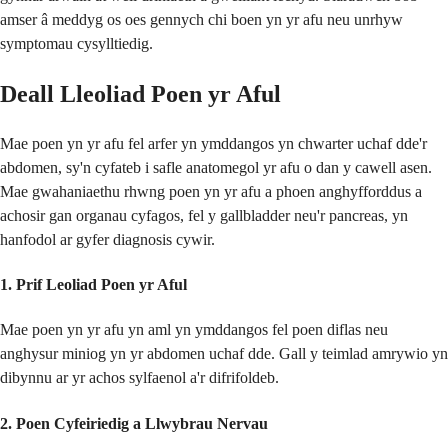
amser â meddyg os oes gennych chi boen yn yr afu neu unrhyw
symptomau cysylltiedig.
Deall Lleoliad Poen yr Aful
Mae poen yn yr afu fel arfer yn ymddangos yn chwarter uchaf dde'r
abdomen, sy'n cyfateb i safle anatomegol yr afu o dan y cawell asen.
Mae gwahaniaethu rhwng poen yn yr afu a phoen anghyfforddus a
achosir gan organau cyfagos, fel y gallbladder neu'r pancreas, yn
hanfodol ar gyfer diagnosis cywir.
1. Prif Leoliad Poen yr Aful
Mae poen yn yr afu yn aml yn ymddangos fel poen diflas neu
anghysur miniog yn yr abdomen uchaf dde. Gall y teimlad amrywio yn
dibynnu ar yr achos sylfaenol a'r difrifoldeb.
2. Poen Cyfeiriedig a Llwybrau Nervau