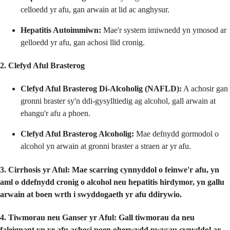
celloedd yr afu, gan arwain at lid ac anghysur.
Hepatitis Autoimmiwn:
Mae'r system imiwnedd yn ymosod ar
gelloedd yr afu, gan achosi llid cronig.
2. Clefyd Aful Brasterog
Clefyd Aful Brasterog Di-Alcoholig (NAFLD):
A achosir gan
gronni braster sy'n ddi-gysylltiedig ag alcohol, gall arwain at
ehangu'r afu a phoen.
Clefyd Aful Brasterog Alcoholig:
Mae defnydd gormodol o
alcohol yn arwain at gronni braster a straen ar yr afu.
3. Cirrhosis yr Aful:
Mae scarring cynnyddol o feinwe'r afu, yn
aml o ddefnydd cronig o alcohol neu hepatitis hirdymor, yn gallu
arwain at boen wrth i swyddogaeth yr afu ddirywio.
4. Tiwmorau neu Ganser yr Aful:
Gall tiwmorau da neu
faleignant yn yr afu achosi poen oherwydd pwysau cynyddol ar