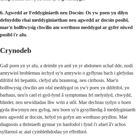
6. Agwedd ar Feddyginiaeth neu Docsin:
Os yw poen yn dilyn
defnyddio rhai meddyginiaethau neu agwedd ar docsin posibl,
mae'n hollbwysig chwilio am werthuso meddygol ar gyfer niwed
posibl i'r afu.
Crynodeb
Gall poen yn yr afu, a deimlir yn aml yn yr abdomen uchaf dde, nodi
amrywiol broblemau iechyd sy'n amrywio o gyflyrau bach i glefydau
difrifol fel hepatitis, clefyd afu brasterog, neu cirrhosis. Mae'n
hollbwysig chwilio am ofal meddygol os yw'r poen yn ddifrifol, yn
barhaus, neu'n cael ei gyd-fynd â symptomau fel melynlyd, chwydd,
blinder, neu newidiadau lliw wrin a stôl. Mae dechrau sydyn o boen
gyda thwymyn neu gyfog, neu boen sy'n gysylltiedig â meddyginiaeth
neu agwedd ar docsin, hefyd yn gofyn am werthuso prydlon. Mae
diagnosis a thriniaeth gynnar yn hanfodol i fynd i'r afael â'r achos
sylfaenol ac atal cymhlethdodau yn effeithiol.