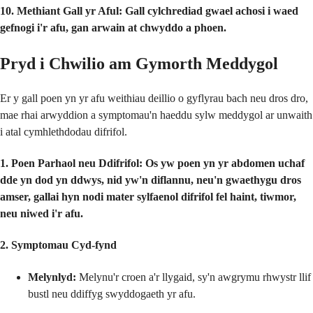
10. Methiant Gall yr Aful:
Gall cylchrediad gwael achosi i waed
gefnogi i'r afu, gan arwain at chwyddo a phoen.
Pryd i Chwilio am Gymorth Meddygol
Er y gall poen yn yr afu weithiau deillio o gyflyrau bach neu dros dro,
mae rhai arwyddion a symptomau'n haeddu sylw meddygol ar unwaith
i atal cymhlethdodau difrifol.
1. Poen Parhaol neu Ddifrifol:
Os yw poen yn yr abdomen uchaf
dde yn dod yn ddwys, nid yw'n diflannu, neu'n gwaethygu dros
amser, gallai hyn nodi mater sylfaenol difrifol fel haint, tiwmor,
neu niwed i'r afu.
2. Symptomau Cyd-fynd
Melynlyd:
Melynu'r croen a'r llygaid, sy'n awgrymu rhwystr llif
bustl neu ddiffyg swyddogaeth yr afu.