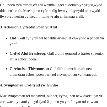
Gall poen sy'n tarddu o'r afu weithiau gael ei deimlo yn yr ysgwydd
dde neu'r cefn. Mae'r poen cyfeiriedig hwn yn digwydd oherwydd
llwybrau nerfau cyffredin rhwng yr afu a rhannau eraill.
3. Achosion Cyffredin Poen yr Aful
Llid:
Gall cyflyrau fel hepatitis arwain at chwyddo a phoen yn
yr afu.
Clefyd Aful Brasterog:
Gall cronni gormod o fraster straenio'r
afu a achosi poen.
Cirrhosis a Thiwmorau:
Gall difrod uwch i'r afu neu
diwmorau achosi poen parhaol a symptomau ychwanegol.
4. Symptomau Cyd-fynd i'w Gwylio
Mae symptomau fel melynlyd, blinder, cyfog, neu newidiadau yn yr
archwaeth yn aml yn cyd-fynd â phoen yn yr afu, gan roi cliwiau