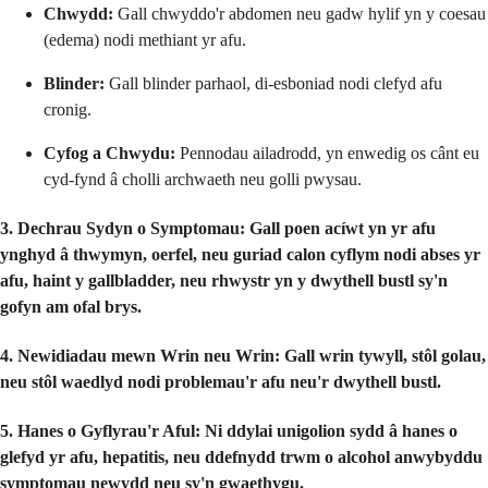
Chwydd:
Gall chwyddo'r abdomen neu gadw hylif yn y coesau
(edema) nodi methiant yr afu.
Blinder:
Gall blinder parhaol, di-esboniad nodi clefyd afu
cronig.
Cyfog a Chwydu:
Pennodau ailadrodd, yn enwedig os cânt eu
cyd-fynd â cholli archwaeth neu golli pwysau.
3. Dechrau Sydyn o Symptomau:
Gall poen acíwt yn yr afu
ynghyd â thwymyn, oerfel, neu guriad calon cyflym nodi abses yr
afu, haint y gallbladder, neu rhwystr yn y dwythell bustl sy'n
gofyn am ofal brys.
4. Newidiadau mewn Wrin neu Wrin:
Gall wrin tywyll, stôl golau,
neu stôl waedlyd nodi problemau'r afu neu'r dwythell bustl.
5. Hanes o Gyflyrau'r Aful:
Ni ddylai unigolion sydd â hanes o
glefyd yr afu, hepatitis, neu ddefnydd trwm o alcohol anwybyddu
symptomau newydd neu sy'n gwaethygu.