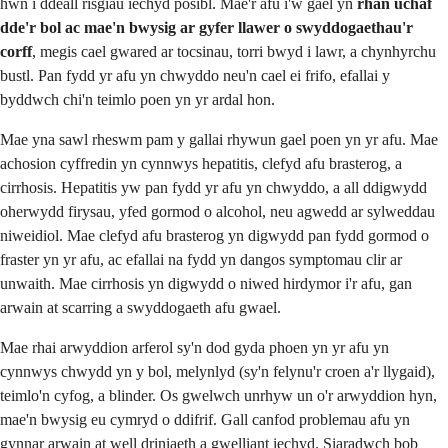
hwn i ddeall risgiau iechyd posibl. Mae'r afu i'w gael yn
rhan uchaf
dde'r bol ac mae'n bwysig ar gyfer llawer o swyddogaethau'r
corff
, megis cael gwared ar tocsinau, torri bwyd i lawr, a chynhyrchu
bustl. Pan fydd yr afu yn chwyddo neu'n cael ei frifo, efallai y
byddwch chi'n teimlo poen yn yr ardal hon.
Mae yna sawl rheswm pam y gallai rhywun gael poen yn yr afu. Mae
achosion cyffredin yn cynnwys hepatitis, clefyd afu brasterog, a
cirrhosis. Hepatitis yw pan fydd yr afu yn chwyddo, a all ddigwydd
oherwydd firysau, yfed gormod o alcohol, neu agwedd ar sylweddau
niweidiol. Mae clefyd afu brasterog yn digwydd pan fydd gormod o
fraster yn yr afu, ac efallai na fydd yn dangos symptomau clir ar
unwaith. Mae cirrhosis yn digwydd o niwed hirdymor i'r afu, gan
arwain at scarring a swyddogaeth afu gwael.
Mae rhai arwyddion arferol sy'n dod gyda phoen yn yr afu yn
cynnwys chwydd yn y bol, melynlyd (sy'n felynu'r croen a'r llygaid),
teimlo'n cyfog, a blinder. Os gwelwch unrhyw un o'r arwyddion hyn,
mae'n bwysig eu cymryd o ddifrif. Gall canfod problemau afu yn
gynnar arwain at well driniaeth a gwelliant iechyd. Siaradwch bob