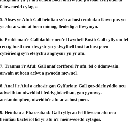
feinweoedd cyfagos.
5. Abses yr Aful:
Gall heintiau sy'n achosi ceudodau llawn pus yn
yr afu arwain at boen miniog, lleoledig a thwymyn.
6. Problemau'r Gallbladder neu'r Dwythell Bustl:
Gall cyflyrau fel
cerrig bustl neu rhwystr yn y dwythell bustl achosi poen
cyfeiriedig sy'n efelychu anghysur yn yr afu.
7. Trauma i'r Aful:
Gall anaf corfforol i'r afu, fel o ddamwain,
arwain at boen acíwt a gwaedu mewnol.
8. Anaf i'r Aful a achosir gan Gyffuriau:
Gall gor-ddefnyddio neu
adweithiau niweidiol i feddyginiaethau, gan gynnwys
acetaminophen, niweidio'r afu ac achosi poen.
9. Heintiau a Pharasitiaid:
Gall cyflyrau fel ffliwciau afu neu
heintiau bacteriol lid yr afu a'r meinweoedd cyfagos.