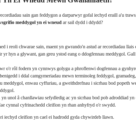
ol Yn Ei Wneud Mewn Gwahaniaeth?
rdiadau sain gan feddygon a darparwyr gofal iechyd eraill a'u trawsgr
wsgrifio meddygol yn ei wneud
ar sail dydd i ddydd?
ed i reoli chwarae sain, maent yn gwrando'n astud ar recordiadau llais
r yr hyn a glywant, gan greu ystod eang o ddogfennau meddygol. Gall 
r o'r rôl fodern yn cynnwys golygu a phroflenwi dogfennau a gynhyr
rbenigedd i ddal camgymeriadau mewn terminoleg feddygol, gramadeg, 
 meddygol, enwau cyffuriau, a gweithdrefnau i sicrhau bod popeth wed
eddygol.
yn unol â chanllawiau sefydledig ac yn sicrhau bod pob adroddiad yn c
ae cynnal cyfrinachedd cleifion yn rhan anhyfryd o'r swydd.
ri iechyd cleifion yn cael ei hadrodd gyda chywirdeb llawn.