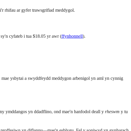
r rhifau ar gyfer trawsgrifiad meddygol.
y'n cyfateb i tua $18.05 yr awr (
ffynhonnell
).
ifft, mae ysbytai a swyddfeydd meddygon arbenigol yn aml yn cynnig
ny ymddangos yn ddadflino, ond mae'n hanfodol deall y
rheswm
y tu
 proffesiwn yn diflannu—mae'n esblygu. Fel y soniwyd yn gynharach,