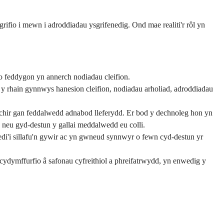
ifio i mewn i adroddiadau ysgrifenedig. Ond mae realiti'r rôl yn
 o feddygon yn annerch nodiadau cleifion.
y rhain gynnwys hanesion cleifion, nodiadau arholiad, adroddiadau
chir gan feddalwedd adnabod lleferydd. Er bod y dechnoleg hon yn
neu gyd-destun y gallai meddalwedd eu colli.
i'i sillafu'n gywir ac yn gwneud synnwyr o fewn cyd-destun yr
ydymffurfio â safonau cyfreithiol a phreifatrwydd, yn enwedig y