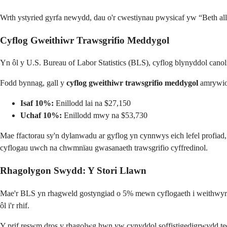
Wrth ystyried gyrfa newydd, dau o'r cwestiynau pwysicaf yw “Beth all
Cyflog Gweithiwr Trawsgrifio Meddygol
Yn ôl y U.S. Bureau of Labor Statistics (BLS), cyflog blynyddol cano
Fodd bynnag, gall y
cyflog gweithiwr trawsgrifio meddygol
amrywio'
Isaf 10%:
Enillodd lai na $27,150
Uchaf 10%:
Enillodd mwy na $53,730
Mae ffactorau sy'n dylanwadu ar gyflog yn cynnwys eich lefel profiad,
cyflogau uwch na chwmnïau gwasanaeth trawsgrifio cyffredinol.
Rhagolygon Swydd: Y Stori Llawn
Mae'r BLS yn rhagweld gostyngiad o 5% mewn cyflogaeth i weithwyr t
ôl i'r rhif.
Y prif reswm dros y rhagolwg hwn yw cynyddol soffistigedigrwydd te