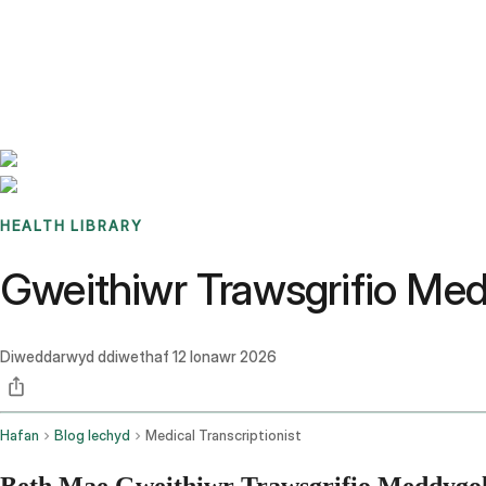
Benchmarks
Stories
FAQ
Sign up / Log in
HEALTH LIBRARY
Gweithiwr Trawsgrifio Med
Diweddarwyd ddiwethaf
12 Ionawr 2026
Hafan
Blog Iechyd
Medical Transcriptionist