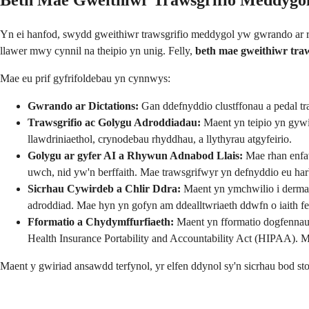
Beth Mae Gweithiwr Trawsgrifio Meddyg
Yn ei hanfod, swydd gweithiwr trawsgrifio meddygol yw gwrando ar reco
llawer mwy cynnil na theipio yn unig. Felly,
beth mae gweithiwr tra
Mae eu prif gyfrifoldebau yn cynnwys:
Gwrando ar Dictations:
Gan ddefnyddio clustffonau a pedal tra
Trawsgrifio ac Golygu Adroddiadau:
Maent yn teipio yn gywi
llawdriniaethol, crynodebau rhyddhau, a llythyrau atgyfeirio.
Golygu ar gyfer AI a Rhywun Adnabod Llais:
Mae rhan enfaw
uwch, nid yw'n berffaith. Mae trawsgrifwyr yn defnyddio eu ha
Sicrhau Cywirdeb a Chlir Ddra:
Maent yn ymchwilio i dermau
adroddiad. Mae hyn yn gofyn am ddealltwriaeth ddwfn o iaith f
Fformatio a Chydymffurfiaeth:
Maent yn fformatio dogfennau 
Health Insurance Portability and Accountability Act (HIPAA). M
Maent y gwiriad ansawdd terfynol, yr elfen ddynol sy'n sicrhau bod sto