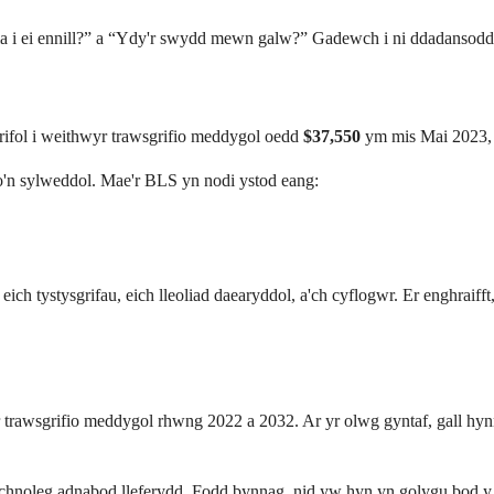
a i ei ennill?” a “Ydy'r swydd mewn galw?” Gadewch i ni ddadansoddi'
lrifol i weithwyr trawsgrifio meddygol oedd
$37,550
ym mis Mai 2023, s
n sylweddol. Mae'r BLS yn nodi ystod eang:
 eich tystysgrifau, eich lleoliad daearyddol, a'ch cyflogwr. Er enghra
rawsgrifio meddygol rhwng 2022 a 2032. Ar yr olwg gyntaf, gall hyn
chnoleg adnabod lleferydd. Fodd bynnag, nid yw hyn yn golygu bod y