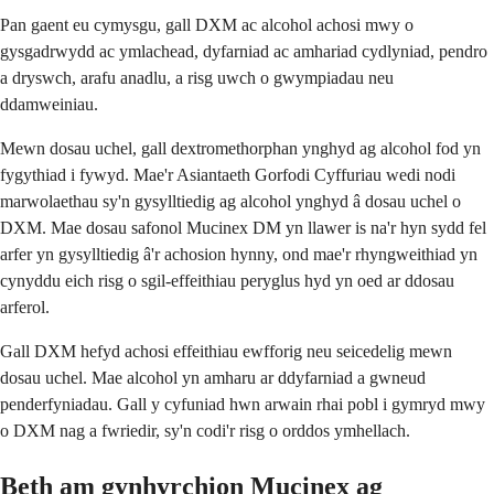
Pan gaent eu cymysgu, gall DXM ac alcohol achosi mwy o
gysgadrwydd ac ymlachead, dyfarniad ac amhariad cydlyniad, pendro
a dryswch, arafu anadlu, a risg uwch o gwympiadau neu
ddamweiniau.
Mewn dosau uchel, gall dextromethorphan ynghyd ag alcohol fod yn
fygythiad i fywyd. Mae'r Asiantaeth Gorfodi Cyffuriau wedi nodi
marwolaethau sy'n gysylltiedig ag alcohol ynghyd â dosau uchel o
DXM. Mae dosau safonol Mucinex DM yn llawer is na'r hyn sydd fel
arfer yn gysylltiedig â'r achosion hynny, ond mae'r rhyngweithiad yn
cynyddu eich risg o sgil-effeithiau peryglus hyd yn oed ar ddosau
arferol.
Gall DXM hefyd achosi effeithiau ewfforig neu seicedelig mewn
dosau uchel. Mae alcohol yn amharu ar ddyfarniad a gwneud
penderfyniadau. Gall y cyfuniad hwn arwain rhai pobl i gymryd mwy
o DXM nag a fwriedir, sy'n codi'r risg o orddos ymhellach.
Beth am gynhyrchion Mucinex ag