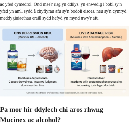
ac yfed cymedrol. Ond mae'r risg yn ddilys, yn enwedig i bobl sy'n
yfed yn aml, sydd â chyflyrau afu sy'n bodoli eisoes, neu sy'n cymryd
meddyginiaethau eraill sydd hefyd yn mynd trwy'r afu.
Pa mor hir ddylech chi aros rhwng
Mucinex ac alcohol?