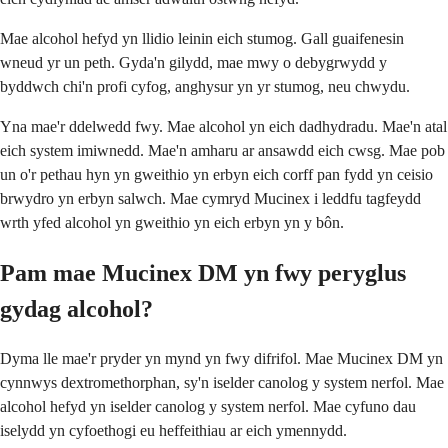
Mae alcohol hefyd yn llidio leinin eich stumog. Gall guaifenesin
wneud yr un peth. Gyda'n gilydd, mae mwy o debygrwydd y
byddwch chi'n profi cyfog, anghysur yn yr stumog, neu chwydu.
Yna mae'r ddelwedd fwy. Mae alcohol yn eich dadhydradu. Mae'n atal
eich system imiwnedd. Mae'n amharu ar ansawdd eich cwsg. Mae pob
un o'r pethau hyn yn gweithio yn erbyn eich corff pan fydd yn ceisio
brwydro yn erbyn salwch. Mae cymryd Mucinex i leddfu tagfeydd
wrth yfed alcohol yn gweithio yn eich erbyn yn y bôn.
Pam mae Mucinex DM yn fwy peryglus
gydag alcohol?
Dyma lle mae'r pryder yn mynd yn fwy difrifol. Mae Mucinex DM yn
cynnwys dextromethorphan, sy'n iselder canolog y system nerfol. Mae
alcohol hefyd yn iselder canolog y system nerfol. Mae cyfuno dau
iselydd yn cyfoethogi eu heffeithiau ar eich ymennydd.