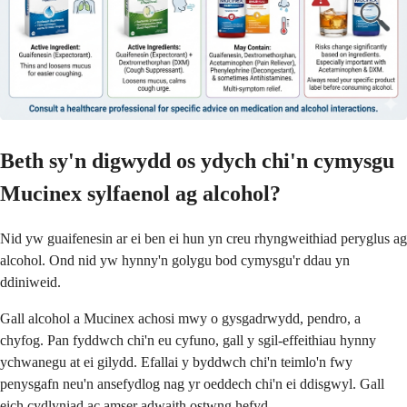
Beth sy'n digwydd os ydych chi'n cymysgu
Mucinex sylfaenol ag alcohol?
Nid yw guaifenesin ar ei ben ei hun yn creu rhyngweithiad peryglus ag
alcohol. Ond nid yw hynny'n golygu bod cymysgu'r ddau yn
ddiniweid.
Gall alcohol a Mucinex achosi mwy o gysgadrwydd, pendro, a
chyfog. Pan fyddwch chi'n eu cyfuno, gall y sgil-effeithiau hynny
ychwanegu at ei gilydd. Efallai y byddwch chi'n teimlo'n fwy
penysgafn neu'n ansefydlog nag yr oeddech chi'n ei ddisgwyl. Gall
eich cydlyniad ac amser adwaith ostwng hefyd.