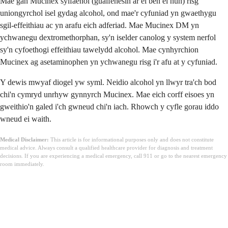
Mae gan Mucinex sylfaenol (guaifenesin ar ei ben ei hun) risg
uniongyrchol isel gydag alcohol, ond mae'r cyfuniad yn gwaethygu
sgil-effeithiau ac yn arafu eich adferiad. Mae Mucinex DM yn
ychwanegu dextromethorphan, sy'n iselder canolog y system nerfol
sy'n cyfoethogi effeithiau tawelydd alcohol. Mae cynhyrchion
Mucinex ag asetaminophen yn ychwanegu risg i'r afu at y cyfuniad.
Y dewis mwyaf diogel yw syml. Neidio alcohol yn llwyr tra'ch bod
chi'n cymryd unrhyw gynnyrch Mucinex. Mae eich corff eisoes yn
gweithio'n galed i'ch gwneud chi'n iach. Rhowch y cyfle gorau iddo
wneud ei waith.
Medical Disclaimer:
This article is for informational purposes only and does not constitute
medical advice. Always consult a qualified healthcare provider for diagnosis and treatment
decisions. If you are experiencing a medical emergency, call 911 or go to the nearest emergency
room immediately.