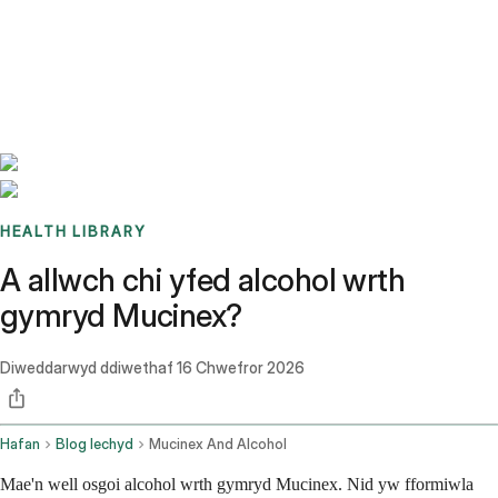
Benchmarks
Stories
FAQ
Sign up / Log in
HEALTH LIBRARY
A allwch chi yfed alcohol wrth
gymryd Mucinex?
Diweddarwyd ddiwethaf
16 Chwefror 2026
Hafan
Blog Iechyd
Mucinex And Alcohol
Mae'n well osgoi alcohol wrth gymryd Mucinex. Nid yw fformiwla