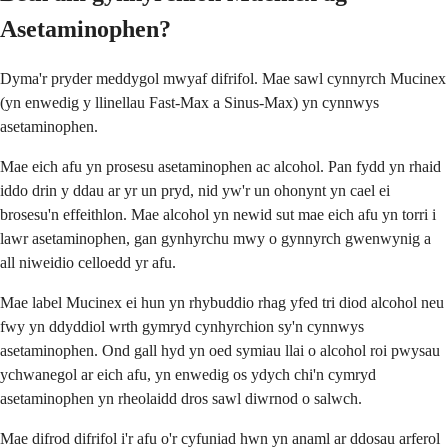
Asetaminophen?
Dyma'r pryder meddygol mwyaf difrifol. Mae sawl cynnyrch Mucinex
(yn enwedig y llinellau Fast-Max a Sinus-Max) yn cynnwys
asetaminophen.
Mae eich afu yn prosesu asetaminophen ac alcohol. Pan fydd yn rhaid
iddo drin y ddau ar yr un pryd, nid yw'r un ohonynt yn cael ei
brosesu'n effeithlon. Mae alcohol yn newid sut mae eich afu yn torri i
lawr asetaminophen, gan gynhyrchu mwy o gynnyrch gwenwynig a
all niweidio celloedd yr afu.
Mae label Mucinex ei hun yn rhybuddio rhag yfed tri diod alcohol neu
fwy yn ddyddiol wrth gymryd cynhyrchion sy'n cynnwys
asetaminophen. Ond gall hyd yn oed symiau llai o alcohol roi pwysau
ychwanegol ar eich afu, yn enwedig os ydych chi'n cymryd
asetaminophen yn rheolaidd dros sawl diwrnod o salwch.
Mae difrod difrifol i'r afu o'r cyfuniad hwn yn anaml ar ddosau arferol