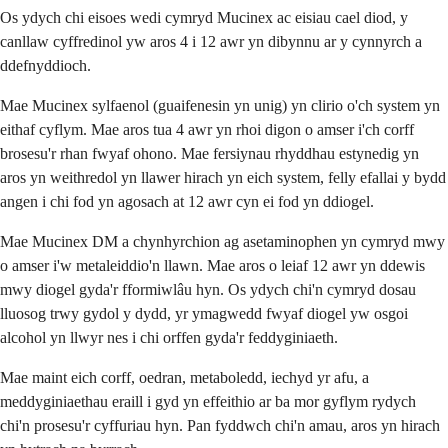
Os ydych chi eisoes wedi cymryd Mucinex ac eisiau cael diod, y
canllaw cyffredinol yw aros 4 i 12 awr yn dibynnu ar y cynnyrch a
ddefnyddioch.
Mae Mucinex sylfaenol (guaifenesin yn unig) yn clirio o'ch system yn
eithaf cyflym. Mae aros tua 4 awr yn rhoi digon o amser i'ch corff
brosesu'r rhan fwyaf ohono. Mae fersiynau rhyddhau estynedig yn
aros yn weithredol yn llawer hirach yn eich system, felly efallai y bydd
angen i chi fod yn agosach at 12 awr cyn ei fod yn ddiogel.
Mae Mucinex DM a chynhyrchion ag asetaminophen yn cymryd mwy
o amser i'w metaleiddio'n llawn. Mae aros o leiaf 12 awr yn ddewis
mwy diogel gyda'r fformiwlâu hyn. Os ydych chi'n cymryd dosau
lluosog trwy gydol y dydd, yr ymagwedd fwyaf diogel yw osgoi
alcohol yn llwyr nes i chi orffen gyda'r feddyginiaeth.
Mae maint eich corff, oedran, metaboledd, iechyd yr afu, a
meddyginiaethau eraill i gyd yn effeithio ar ba mor gyflym rydych
chi'n prosesu'r cyffuriau hyn. Pan fyddwch chi'n amau, aros yn hirach