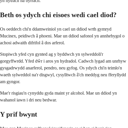
yn hytrach na byrrach.
Beth os ydych chi eisoes wedi cael diod?
Os oeddech chi'n ddamweiniol yn cael un ddiod wrth gymryd
Mucinex, peidiwch â phoeni. Mae un ddiod safonol yn annhebygol o
achosi adwaith difrifol â dos arferol.
Stopiwch yfed cyn gynted ag y byddwch yn sylweddoli'r
gorgyffwrdd. Yfed dŵr i aros yn hydradol. Cadwch lygad am unrhyw
gysgadrwydd anarferol, pendro, neu gyfog. Os ydych chi'n teimlo'n
waeth sylweddol na'r disgwyl, cysylltwch â'ch meddyg neu fferyllydd
am gyngor.
Mae'r risgiau'n cynyddu gyda maint yr alcohol. Mae un ddiod yn
wahanol iawn i dri neu bedwar.
Y prif bwynt