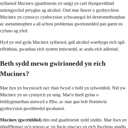
sylfaenol Mucinex (guaifenesin yn unig) yn cael rhyngweithiad
uniongyrchol peryglus ag alcohol. Ond mae llawer o gynhyrchion
Mucinex yn cynnwys cynhwysion ychwanegol fel dextromethorphan
ac asetaminophen a all achosi problemau gwirioneddol pan gaent eu
cyfuno ag yfed.
Hyd yn oed gyda Mucinex sylfaenol, gall alcohol waethygu eich sgil-
effeithiau, gwanhau eich system imiwnedd, ac arafu eich adferiad.
Beth sydd mewn gwirionedd yn eich
Mucinex?
Mae hyn yn bwysicach na'r rhan fwyaf o bobl yn sylweddoli. Nid yw
Mucinex yn un cynnyrch yn unig. Mae'n linell gyfan o
feddyginiaethau annwyd a ffliw, ac mae gan bob fformiwla
gynhwysion gweithredol gwahanol.
Mucinex (gwreiddiol)
dim ond guaifenesin sydd ynddo. Mae hwn yn
ddadfflemwr sy'n teneuo ac yn llacio mwcws yn eich llwybrau anadlu