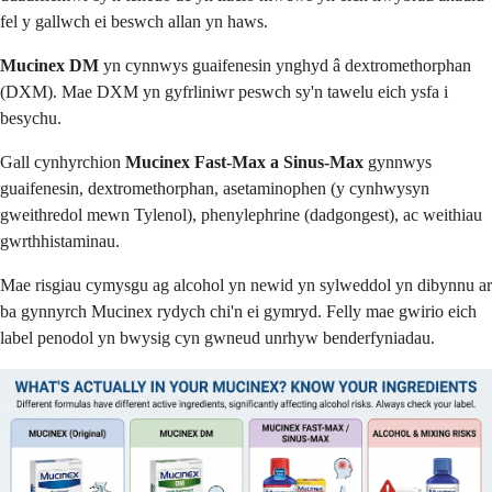
fel y gallwch ei beswch allan yn haws.
Mucinex DM
yn cynnwys guaifenesin ynghyd â dextromethorphan
(DXM). Mae DXM yn gyfrliniwr peswch sy'n tawelu eich ysfa i
besychu.
Gall cynhyrchion
Mucinex Fast-Max a Sinus-Max
gynnwys
guaifenesin, dextromethorphan, asetaminophen (y cynhwysyn
gweithredol mewn Tylenol), phenylephrine (dadgongest), ac weithiau
gwrthhistaminau.
Mae risgiau cymysgu ag alcohol yn newid yn sylweddol yn dibynnu ar
ba gynnyrch Mucinex rydych chi'n ei gymryd. Felly mae gwirio eich
label penodol yn bwysig cyn gwneud unrhyw benderfyniadau.