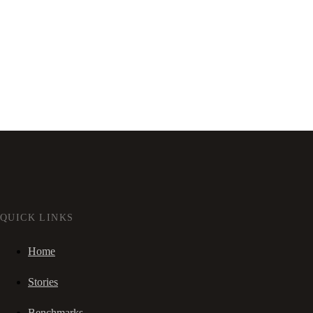
QUICK LINKS
Home
Stories
Benchmarks