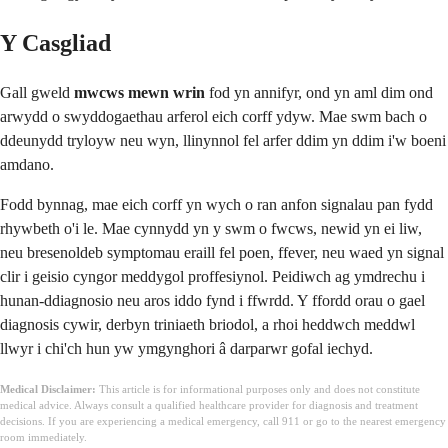
Y Casgliad
Gall gweld
mwcws mewn wrin
fod yn annifyr, ond yn aml dim ond
arwydd o swyddogaethau arferol eich corff ydyw. Mae swm bach o
ddeunydd tryloyw neu wyn, llinynnol fel arfer ddim yn ddim i'w boeni
amdano.
Fodd bynnag, mae eich corff yn wych o ran anfon signalau pan fydd
rhywbeth o'i le. Mae cynnydd yn y swm o fwcws, newid yn ei liw,
neu bresenoldeb symptomau eraill fel poen, ffever, neu waed yn signal
clir i geisio cyngor meddygol proffesiynol. Peidiwch ag ymdrechu i
hunan-ddiagnosio neu aros iddo fynd i ffwrdd. Y ffordd orau o gael
diagnosis cywir, derbyn triniaeth briodol, a rhoi heddwch meddwl
llwyr i chi'ch hun yw ymgynghori â darparwr gofal iechyd.
Medical Disclaimer:
This article is for informational purposes only and does not constitute
medical advice. Always consult a qualified healthcare provider for diagnosis and treatment
decisions. If you are experiencing a medical emergency, call 911 or go to the nearest emergency
room immediately.