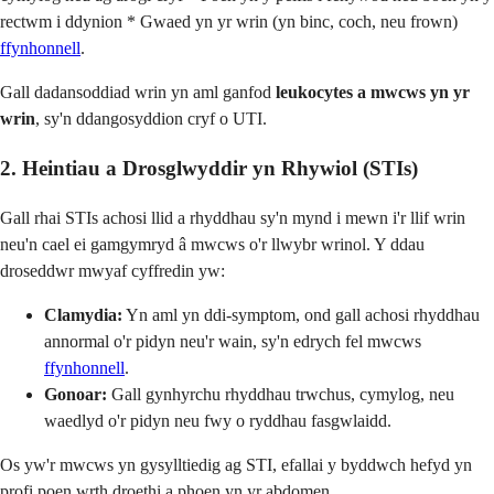
rectwm i ddynion * Gwaed yn yr wrin (yn binc, coch, neu frown)
ffynhonnell
.
Gall dadansoddiad wrin yn aml ganfod
leukocytes a mwcws yn yr
wrin
, sy'n ddangosyddion cryf o UTI.
2. Heintiau a Drosglwyddir yn Rhywiol (STIs)
Gall rhai STIs achosi llid a rhyddhau sy'n mynd i mewn i'r llif wrin
neu'n cael ei gamgymryd â mwcws o'r llwybr wrinol. Y ddau
droseddwr mwyaf cyffredin yw:
Clamydia:
Yn aml yn ddi-symptom, ond gall achosi rhyddhau
annormal o'r pidyn neu'r wain, sy'n edrych fel mwcws
ffynhonnell
.
Gonoar:
Gall gynhyrchu rhyddhau trwchus, cymylog, neu
waedlyd o'r pidyn neu fwy o ryddhau fasgwlaidd.
Os yw'r mwcws yn gysylltiedig ag STI, efallai y byddwch hefyd yn
profi poen wrth droethi a phoen yn yr abdomen.