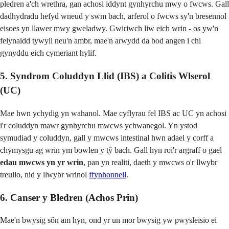
pledren a'ch wrethra, gan achosi iddynt gynhyrchu mwy o fwcws. Gall
dadhydradu hefyd wneud y swm bach, arferol o fwcws sy'n bresennol
eisoes yn llawer mwy gweladwy. Gwiriwch liw eich wrin - os yw'n
felynaidd tywyll neu'n ambr, mae'n arwydd da bod angen i chi
gynyddu eich cymeriant hylif.
5. Syndrom Coluddyn Llid (IBS) a Colitis Wlserol
(UC)
Mae hwn ychydig yn wahanol. Mae cyflyrau fel IBS ac UC yn achosi
i'r coluddyn mawr gynhyrchu mwcws ychwanegol. Yn ystod
symudiad y coluddyn, gall y mwcws intestinal hwn adael y corff a
chymysgu ag wrin ym bowlen y tŷ bach. Gall hyn roi'r argraff o gael
edau mwcws yn yr wrin
, pan yn realiti, daeth y mwcws o'r llwybr
treulio, nid y llwybr wrinol
ffynhonnell
.
6. Canser y Bledren (Achos Prin)
Mae'n bwysig sôn am hyn, ond yr un mor bwysig yw pwysleisio ei