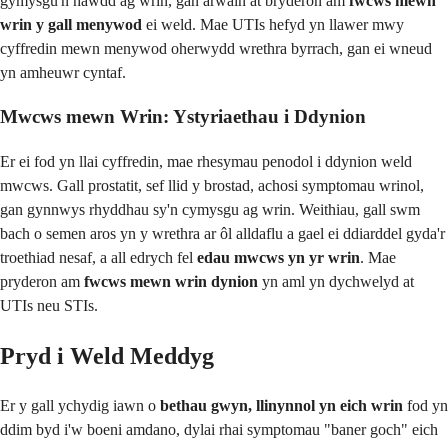
gymysgu'n hawdd ag wrin, gan arwain at bryderon am
fwcws mewn
wrin y gall menywod
ei weld. Mae UTIs hefyd yn llawer mwy
cyffredin mewn menywod oherwydd wrethra byrrach, gan ei wneud
yn amheuwr cyntaf.
Mwcws mewn Wrin: Ystyriaethau i Ddynion
Er ei fod yn llai cyffredin, mae rhesymau penodol i ddynion weld
mwcws. Gall prostatit, sef llid y brostad, achosi symptomau wrinol,
gan gynnwys rhyddhau sy'n cymysgu ag wrin. Weithiau, gall swm
bach o semen aros yn y wrethra ar ôl alldaflu a gael ei ddiarddel gyda'r
troethiad nesaf, a all edrych fel
edau mwcws yn yr wrin
. Mae
pryderon am
fwcws mewn wrin dynion
yn aml yn dychwelyd at
UTIs neu STIs.
Pryd i Weld Meddyg
Er y gall ychydig iawn o
bethau gwyn, llinynnol yn eich wrin
fod yn
ddim byd i'w boeni amdano, dylai rhai symptomau "baner goch" eich