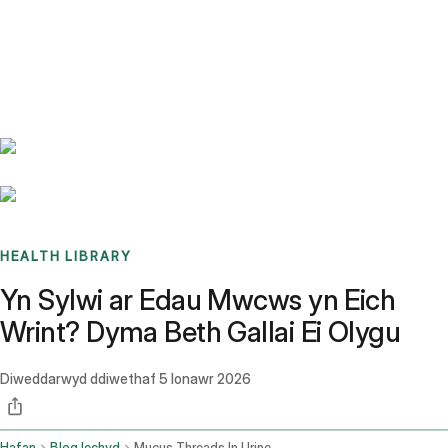
Benchmarks
Stories
FAQ
Sign up / Log in
HEALTH LIBRARY
Yn Sylwi ar Edau Mwcws yn Eich
Wrint? Dyma Beth Gallai Ei Olygu
Diweddarwyd ddiwethaf
5 Ionawr 2026
Hafan
Blog Iechyd
Mucus Threads In Urine