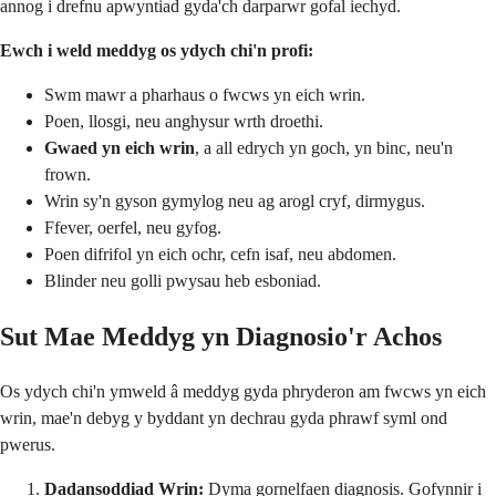
annog i drefnu apwyntiad gyda'ch darparwr gofal iechyd.
Ewch i weld meddyg os ydych chi'n profi:
Swm mawr a pharhaus o fwcws yn eich wrin.
Poen, llosgi, neu anghysur wrth droethi.
Gwaed yn eich wrin
, a all edrych yn goch, yn binc, neu'n
frown.
Wrin sy'n gyson gymylog neu ag arogl cryf, dirmygus.
Ffever, oerfel, neu gyfog.
Poen difrifol yn eich ochr, cefn isaf, neu abdomen.
Blinder neu golli pwysau heb esboniad.
Sut Mae Meddyg yn Diagnosio'r Achos
Os ydych chi'n ymweld â meddyg gyda phryderon am fwcws yn eich
wrin, mae'n debyg y byddant yn dechrau gyda phrawf syml ond
pwerus.
Dadansoddiad Wrin:
Dyma gornelfaen diagnosis. Gofynnir i