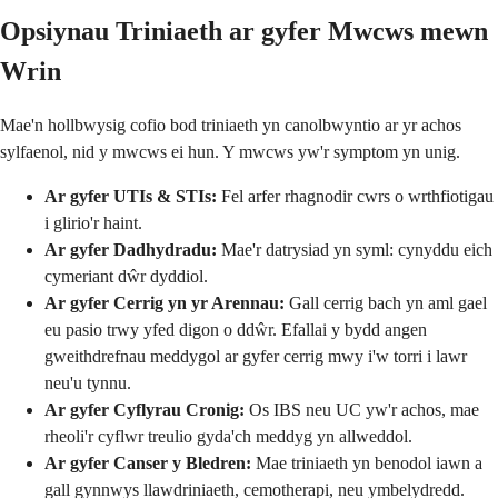
Opsiynau Triniaeth ar gyfer Mwcws mewn
Wrin
Mae'n hollbwysig cofio bod triniaeth yn canolbwyntio ar yr achos
sylfaenol, nid y mwcws ei hun. Y mwcws yw'r symptom yn unig.
Ar gyfer UTIs & STIs:
Fel arfer rhagnodir cwrs o wrthfiotigau
i glirio'r haint.
Ar gyfer Dadhydradu:
Mae'r datrysiad yn syml: cynyddu eich
cymeriant dŵr dyddiol.
Ar gyfer Cerrig yn yr Arennau:
Gall cerrig bach yn aml gael
eu pasio trwy yfed digon o ddŵr. Efallai y bydd angen
gweithdrefnau meddygol ar gyfer cerrig mwy i'w torri i lawr
neu'u tynnu.
Ar gyfer Cyflyrau Cronig:
Os IBS neu UC yw'r achos, mae
rheoli'r cyflwr treulio gyda'ch meddyg yn allweddol.
Ar gyfer Canser y Bledren:
Mae triniaeth yn benodol iawn a
gall gynnwys llawdriniaeth, cemotherapi, neu ymbelydredd.