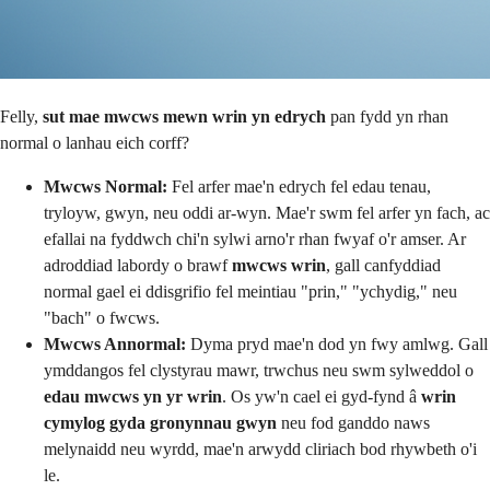
Felly,
sut mae mwcws mewn wrin yn edrych
pan fydd yn rhan
normal o lanhau eich corff?
Mwcws Normal:
Fel arfer mae'n edrych fel edau tenau,
tryloyw, gwyn, neu oddi ar-wyn. Mae'r swm fel arfer yn fach, ac
efallai na fyddwch chi'n sylwi arno'r rhan fwyaf o'r amser. Ar
adroddiad labordy o brawf
mwcws wrin
, gall canfyddiad
normal gael ei ddisgrifio fel meintiau "prin," "ychydig," neu
"bach" o fwcws.
Mwcws Annormal:
Dyma pryd mae'n dod yn fwy amlwg. Gall
ymddangos fel clystyrau mawr, trwchus neu swm sylweddol o
edau mwcws yn yr wrin
. Os yw'n cael ei gyd-fynd â
wrin
cymylog gyda gronynnau gwyn
neu fod ganddo naws
melynaidd neu wyrdd, mae'n arwydd cliriach bod rhywbeth o'i
le.