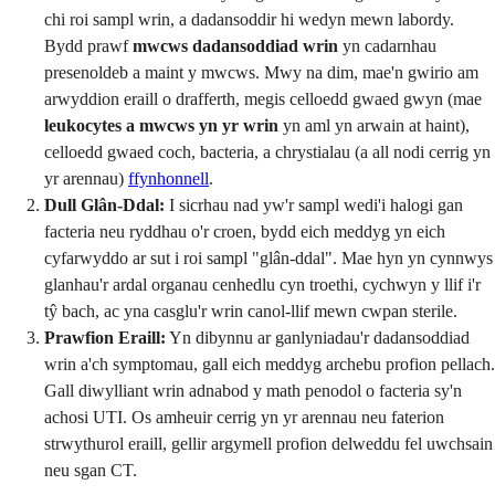
chi roi sampl wrin, a dadansoddir hi wedyn mewn labordy.
Bydd prawf
mwcws dadansoddiad wrin
yn cadarnhau
presenoldeb a maint y mwcws. Mwy na dim, mae'n gwirio am
arwyddion eraill o drafferth, megis celloedd gwaed gwyn (mae
leukocytes a mwcws yn yr wrin
yn aml yn arwain at haint),
celloedd gwaed coch, bacteria, a chrystialau (a all nodi cerrig yn
yr arennau)
ffynhonnell
.
Dull Glân-Ddal:
I sicrhau nad yw'r sampl wedi'i halogi gan
facteria neu ryddhau o'r croen, bydd eich meddyg yn eich
cyfarwyddo ar sut i roi sampl "glân-ddal". Mae hyn yn cynnwys
glanhau'r ardal organau cenhedlu cyn troethi, cychwyn y llif i'r
tŷ bach, ac yna casglu'r wrin canol-llif mewn cwpan sterile.
Prawfion Eraill:
Yn dibynnu ar ganlyniadau'r dadansoddiad
wrin a'ch symptomau, gall eich meddyg archebu profion pellach.
Gall diwylliant wrin adnabod y math penodol o facteria sy'n
achosi UTI. Os amheuir cerrig yn yr arennau neu faterion
strwythurol eraill, gellir argymell profion delweddu fel uwchsain
neu sgan CT.