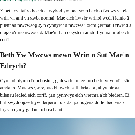
Y peth cyntaf y dylech ei wybod yw bod swm bach o fwcws yn eich
wrin yn aml yn gwbl normal. Mae eich llwybr wrinol wedi'i leinio â
pilennau mwcwsog sy'n cynhyrchu mwcws i olchi germau i ffwrdd a
diogelu'r meinweoedd. Mae'n rhan o system amddiffyn naturiol eich
corff.
Beth Yw Mwcws mewn Wrin a Sut Mae'n
Edrych?
Cyn i ni blymio i'r achosion, gadewch i ni egluro beth rydyn ni'n sôn
amdano. Mwcws yw sylwedd trwchus, llithrig a gynhyrchir gan
bilenau ledled eich corff, gan gynnwys eich wrethra a'ch bledren. Ei
brif swyddogaeth yw darparu iro a dal pathogenaidd fel bacteria a
firysau cyn y gallant achosi haint.