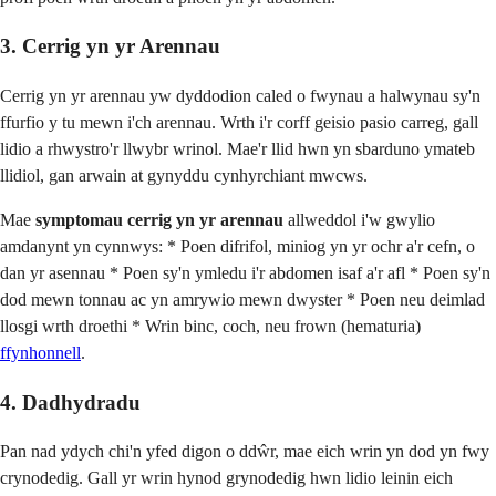
3. Cerrig yn yr Arennau
Cerrig yn yr arennau yw dyddodion caled o fwynau a halwynau sy'n
ffurfio y tu mewn i'ch arennau. Wrth i'r corff geisio pasio carreg, gall
lidio a rhwystro'r llwybr wrinol. Mae'r llid hwn yn sbarduno ymateb
llidiol, gan arwain at gynyddu cynhyrchiant mwcws.
Mae
symptomau cerrig yn yr arennau
allweddol i'w gwylio
amdanynt yn cynnwys: * Poen difrifol, miniog yn yr ochr a'r cefn, o
dan yr asennau * Poen sy'n ymledu i'r abdomen isaf a'r afl * Poen sy'n
dod mewn tonnau ac yn amrywio mewn dwyster * Poen neu deimlad
llosgi wrth droethi * Wrin binc, coch, neu frown (hematuria)
ffynhonnell
.
4. Dadhydradu
Pan nad ydych chi'n yfed digon o ddŵr, mae eich wrin yn dod yn fwy
crynodedig. Gall yr wrin hynod grynodedig hwn lidio leinin eich