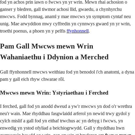
fod yn achos prin iawn o fwcws yn yr wrin. Mewn rhai achosion o
ganser y bledren, gall tiwmor achosi llid, gwaedu, a chynhyrchu
mwcws. Fodd bynnag, anaml y mae mwcws yn symptom cyntaf neu
unig. Mae arwyddion mwy cyffredin yn cynnwys gwaed yn yr wrin,
troethi poenus, a phoen yn y pelfis
ffynhonnell
.
Pam Gall Mwcws mewn Wrin
Wahaniaethu i Ddynion a Merched
Gall ffynhonnell mwcws weithiau fod yn benodol i'ch anatomi, a dyna
pam y gall eich rhyw chwarae rôl.
Mwcws mewn Wrin: Ystyriaethau i Ferched
I ferched, gall fod yn anodd dweud a yw'r mwcws yn dod o'r wrethra
neu'r wain. Mae rhyddhau fasgwlaidd arferol yn newid trwy gydol y
cylch mislif a gall fod yn eithaf trwchus ac yn debyg i fwcws, yn
enwedig yn ystod ofyliad a beichiogrwydd. Gall y rhyddhau hwn