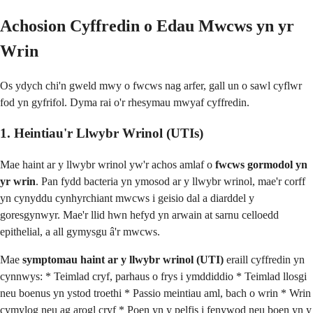
Achosion Cyffredin o Edau Mwcws yn yr
Wrin
Os ydych chi'n gweld mwy o fwcws nag arfer, gall un o sawl cyflwr
fod yn gyfrifol. Dyma rai o'r rhesymau mwyaf cyffredin.
1. Heintiau'r Llwybr Wrinol (UTIs)
Mae haint ar y llwybr wrinol yw'r achos amlaf o
fwcws gormodol yn
yr wrin
. Pan fydd bacteria yn ymosod ar y llwybr wrinol, mae'r corff
yn cynyddu cynhyrchiant mwcws i geisio dal a diarddel y
goresgynwyr. Mae'r llid hwn hefyd yn arwain at sarnu celloedd
epithelial, a all gymysgu â'r mwcws.
Mae
symptomau haint ar y llwybr wrinol (UTI)
eraill cyffredin yn
cynnwys: * Teimlad cryf, parhaus o frys i ymddiddio * Teimlad llosgi
neu boenus yn ystod troethi * Passio meintiau aml, bach o wrin * Wrin
cymylog neu ag arogl cryf * Poen yn y pelfis i fenywod neu boen yn y