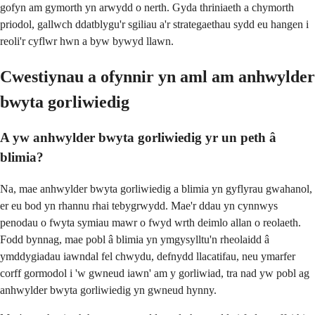
gofyn am gymorth yn arwydd o nerth. Gyda thriniaeth a chymorth
priodol, gallwch ddatblygu'r sgiliau a'r strategaethau sydd eu hangen i
reoli'r cyflwr hwn a byw bywyd llawn.
Cwestiynau a ofynnir yn aml am anhwylder
bwyta gorliwiedig
A yw anhwylder bwyta gorliwiedig yr un peth â
blimia?
Na, mae anhwylder bwyta gorliwiedig a blimia yn gyflyrau gwahanol,
er eu bod yn rhannu rhai tebygrwydd. Mae'r ddau yn cynnwys
penodau o fwyta symiau mawr o fwyd wrth deimlo allan o reolaeth.
Fodd bynnag, mae pobl â blimia yn ymgysylltu'n rheolaidd â
ymddygiadau iawndal fel chwydu, defnydd llacatifau, neu ymarfer
corff gormodol i 'w gwneud iawn' am y gorliwiad, tra nad yw pobl ag
anhwylder bwyta gorliwiedig yn gwneud hynny.