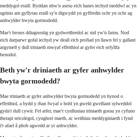
meddygol eraill. Byddan nhw'n asesu eich hanes iechyd meddwl ac yn
sgrinio am gyflyrau eraill sy'n digwydd yn gyffredin ochr yn ochr ag
anhwylder bwyta gormodedd.
Mae'r broses ddiagnostig yn gydweithredol ac nid yw'n farnu. Nod
eich darparwr gofal iechyd yw deall eich profiad yn llawn fel y gallant
argymell y dull triniaeth mwyaf effeithiol ar gyfer eich sefyllfa
benodol.
Beth yw'r driniaeth ar gyfer anhwylder
bwyta gormodedd?
Mae triniaeth ar gyfer anhwylder bwyta gormodedd yn hynod o
effeithiol, a bydd y rhan fwyaf o bobl yn gweld gwelliant sylweddol
gyda'r dull cywir. Fel arfer, mae'r cynlluniau triniaeth gorau yn cyfuno
therapi seicolegol, cynghori maeth, ac weithiau meddyginiaeth i fynd
i'r afael â phob agwedd ar yr anhwylder.