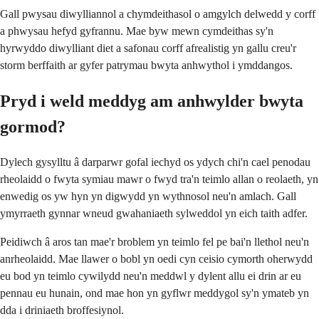
Gall pwysau diwylliannol a chymdeithasol o amgylch delwedd y corff
a phwysau hefyd gyfrannu. Mae byw mewn cymdeithas sy'n
hyrwyddo diwylliant diet a safonau corff afrealistig yn gallu creu'r
storm berffaith ar gyfer patrymau bwyta anhwythol i ymddangos.
Pryd i weld meddyg am anhwylder bwyta
gormod?
Dylech gysylltu â darparwr gofal iechyd os ydych chi'n cael penodau
rheolaidd o fwyta symiau mawr o fwyd tra'n teimlo allan o reolaeth, yn
enwedig os yw hyn yn digwydd yn wythnosol neu'n amlach. Gall
ymyrraeth gynnar wneud gwahaniaeth sylweddol yn eich taith adfer.
Peidiwch â aros tan mae'r broblem yn teimlo fel pe bai'n llethol neu'n
anrheolaidd. Mae llawer o bobl yn oedi cyn ceisio cymorth oherwydd
eu bod yn teimlo cywilydd neu'n meddwl y dylent allu ei drin ar eu
pennau eu hunain, ond mae hon yn gyflwr meddygol sy'n ymateb yn
dda i driniaeth broffesiynol.