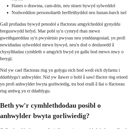
Hanes o drawma, cam-drin, neu straen bywyd sylweddol
Nodweddion personoliaeth berffeithyddol neu hunan-barch isel
Gall profiadau bywyd penodol a ffactorau amgylcheddol gynyddu
bregusrwydd hefyd. Mae pobl sy'n cymryd rhan mewn
gweithgareddau sy'n pwysleisio pwysau neu ymddangosiad, yn profi
newidiadau sylweddol mewn bywyd, neu'n dod o deuluoedd â
chysylltiadau cymhleth o amgylch bwyd yn gallu bod mewn mwy o
berygl.
Nid yw cael ffactorau risg yn golygu eich bod wedi eich dyfarnu i
ddatblygu'r anhwylder. Nid yw llawer o bobl â sawl ffactor risg erioed
yn profi anhwylder bwyta gorliwiedig, tra bod eraill â llai o ffactorau
risg amlwg yn ei ddatblygu.
Beth yw'r cymhlethdodau posibl o
anhwylder bwyta gorliwiedig?