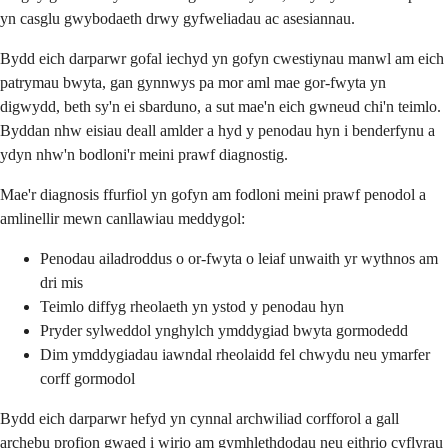
yn casglu gwybodaeth drwy gyfweliadau ac asesiannau.
Bydd eich darparwr gofal iechyd yn gofyn cwestiynau manwl am eich
patrymau bwyta, gan gynnwys pa mor aml mae gor-fwyta yn
digwydd, beth sy'n ei sbarduno, a sut mae'n eich gwneud chi'n teimlo.
Byddan nhw eisiau deall amlder a hyd y penodau hyn i benderfynu a
ydyn nhw'n bodloni'r meini prawf diagnostig.
Mae'r diagnosis ffurfiol yn gofyn am fodloni meini prawf penodol a
amlinellir mewn canllawiau meddygol:
Penodau ailadroddus o or-fwyta o leiaf unwaith yr wythnos am
dri mis
Teimlo diffyg rheolaeth yn ystod y penodau hyn
Pryder sylweddol ynghylch ymddygiad bwyta gormodedd
Dim ymddygiadau iawndal rheolaidd fel chwydu neu ymarfer
corff gormodol
Bydd eich darparwr hefyd yn cynnal archwiliad corfforol a gall
archebu profion gwaed i wirio am gymhlethdodau neu eithrio cyflyrau