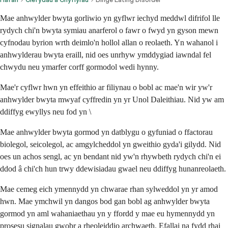
Mae anhwylder bwyta gorliwio yn gyflwr iechyd meddwl difrifol lle
rydych chi'n bwyta symiau anarferol o fawr o fwyd yn gyson mewn
cyfnodau byrion wrth deimlo'n hollol allan o reolaeth. Yn wahanol i
anhwylderau bwyta eraill, nid oes unrhyw ymddygiad iawndal fel
chwydu neu ymarfer corff gormodol wedi hynny.
Mae'r cyflwr hwn yn effeithio ar filiynau o bobl ac mae'n wir yw'r
anhwylder bwyta mwyaf cyffredin yn yr Unol Daleithiau. Nid yw am
ddiffyg ewyllys neu fod yn \
Mae anhwylder bwyta gormod yn datblygu o gyfuniad o ffactorau
biolegol, seicolegol, ac amgylcheddol yn gweithio gyda'i gilydd. Nid
oes un achos sengl, ac yn bendant nid yw'n rhywbeth rydych chi'n ei
ddod â chi'ch hun trwy ddewisiadau gwael neu ddiffyg hunanreolaeth.
Mae cemeg eich ymennydd yn chwarae rhan sylweddol yn yr amod
hwn. Mae ymchwil yn dangos bod gan bobl ag anhwylder bwyta
gormod yn aml wahaniaethau yn y ffordd y mae eu hymennydd yn
prosesu signalau gwobr a rheoleiddio archwaeth. Efallai na fydd rhai