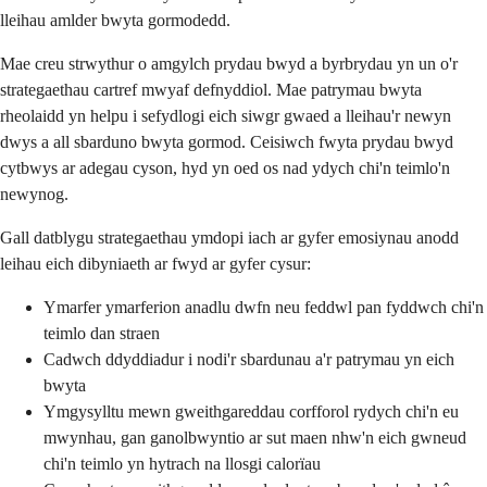
lleihau amlder bwyta gormodedd.
Mae creu strwythur o amgylch prydau bwyd a byrbrydau yn un o'r
strategaethau cartref mwyaf defnyddiol. Mae patrymau bwyta
rheolaidd yn helpu i sefydlogi eich siwgr gwaed a lleihau'r newyn
dwys a all sbarduno bwyta gormod. Ceisiwch fwyta prydau bwyd
cytbwys ar adegau cyson, hyd yn oed os nad ydych chi'n teimlo'n
newynog.
Gall datblygu strategaethau ymdopi iach ar gyfer emosiynau anodd
leihau eich dibyniaeth ar fwyd ar gyfer cysur:
Ymarfer ymarferion anadlu dwfn neu feddwl pan fyddwch chi'n
teimlo dan straen
Cadwch ddyddiadur i nodi'r sbardunau a'r patrymau yn eich
bwyta
Ymgysylltu mewn gweithgareddau corfforol rydych chi'n eu
mwynhau, gan ganolbwyntio ar sut maen nhw'n eich gwneud
chi'n teimlo yn hytrach na llosgi calorïau