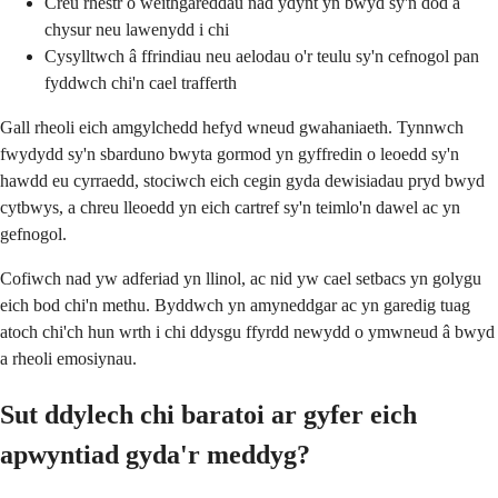
Creu rhestr o weithgareddau nad ydynt yn bwyd sy'n dod â
chysur neu lawenydd i chi
Cysylltwch â ffrindiau neu aelodau o'r teulu sy'n cefnogol pan
fyddwch chi'n cael trafferth
Gall rheoli eich amgylchedd hefyd wneud gwahaniaeth. Tynnwch
fwydydd sy'n sbarduno bwyta gormod yn gyffredin o leoedd sy'n
hawdd eu cyrraedd, stociwch eich cegin gyda dewisiadau pryd bwyd
cytbwys, a chreu lleoedd yn eich cartref sy'n teimlo'n dawel ac yn
gefnogol.
Cofiwch nad yw adferiad yn llinol, ac nid yw cael setbacs yn golygu
eich bod chi'n methu. Byddwch yn amyneddgar ac yn garedig tuag
atoch chi'ch hun wrth i chi ddysgu ffyrdd newydd o ymwneud â bwyd
a rheoli emosiynau.
Sut ddylech chi baratoi ar gyfer eich
apwyntiad gyda'r meddyg?