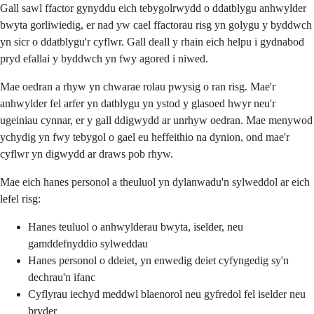
Gall sawl ffactor gynyddu eich tebygolrwydd o ddatblygu anhwylder
bwyta gorliwiedig, er nad yw cael ffactorau risg yn golygu y byddwch
yn sicr o ddatblygu'r cyflwr. Gall deall y rhain eich helpu i gydnabod
pryd efallai y byddwch yn fwy agored i niwed.
Mae oedran a rhyw yn chwarae rolau pwysig o ran risg. Mae'r
anhwylder fel arfer yn datblygu yn ystod y glasoed hwyr neu'r
ugeiniau cynnar, er y gall ddigwydd ar unrhyw oedran. Mae menywod
ychydig yn fwy tebygol o gael eu heffeithio na dynion, ond mae'r
cyflwr yn digwydd ar draws pob rhyw.
Mae eich hanes personol a theuluol yn dylanwadu'n sylweddol ar eich
lefel risg:
Hanes teuluol o anhwylderau bwyta, iselder, neu
gamddefnyddio sylweddau
Hanes personol o ddeiet, yn enwedig deiet cyfyngedig sy'n
dechrau'n ifanc
Cyflyrau iechyd meddwl blaenorol neu gyfredol fel iselder neu
bryder