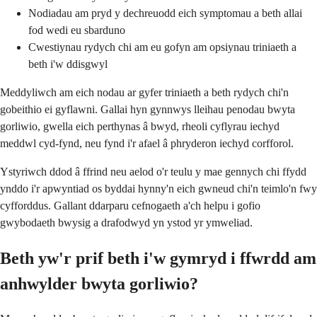
Nodiadau am pryd y dechreuodd eich symptomau a beth allai
fod wedi eu sbarduno
Cwestiynau rydych chi am eu gofyn am opsiynau triniaeth a
beth i'w ddisgwyl
Meddyliwch am eich nodau ar gyfer triniaeth a beth rydych chi'n
gobeithio ei gyflawni. Gallai hyn gynnwys lleihau penodau bwyta
gorliwio, gwella eich perthynas â bwyd, rheoli cyflyrau iechyd
meddwl cyd-fynd, neu fynd i'r afael â phryderon iechyd corfforol.
Ystyriwch ddod â ffrind neu aelod o'r teulu y mae gennych chi ffydd
ynddo i'r apwyntiad os byddai hynny'n eich gwneud chi'n teimlo'n fwy
cyfforddus. Gallant ddarparu cefnogaeth a'ch helpu i gofio
gwybodaeth bwysig a drafodwyd yn ystod yr ymweliad.
Beth yw'r prif beth i'w gymryd i ffwrdd am
anhwylder bwyta gorliwio?