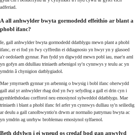
adferiad.
A all anhwylder bwyta gormodedd effeithio ar blant a
phobl ifanc?
Ie, gall anhwylder bwyta gormodedd ddatblygu mewn plant a phobl
ifanc, er ei fod yn fwy cyffredin ei ddiagnosio yn hwyr yn y glasoed
a'r oedolaeth gynnar. Pan fydd yn digwydd mewn pobl iau, mae'n aml
yn gofyn am ddulliau triniaeth arbenigol sy'n cynnwys y teulu ac yn
ymdrin â chynigion datblygiadol.
Mae ymyrraeth gynnar yn arbennig o bwysig i bobl ifanc oherwydd
gall atal yr anhwylder rhag dod yn fwy sefydlog a gall ei drin cyn i
gymhlethdodau corfforol neu emosiynol sylweddol ddatblygu. Mae
triniaeth i blant a phobl ifanc fel arfer yn cynnwys dulliau sy'n seiliedig
ar deulu a gall canolbwyntio'n drwm ar normalio patrymau bwyta ac
yn ymdrin ag unrhyw broblemau emosiynol sylfaenol.
Beth ddylwn i ei wneud os credaf bod gan anwylyd