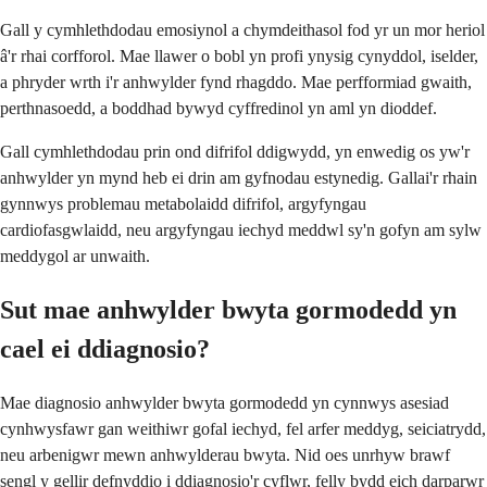
Gall y cymhlethdodau emosiynol a chymdeithasol fod yr un mor heriol
â'r rhai corfforol. Mae llawer o bobl yn profi ynysig cynyddol, iselder,
a phryder wrth i'r anhwylder fynd rhagddo. Mae perfformiad gwaith,
perthnasoedd, a boddhad bywyd cyffredinol yn aml yn dioddef.
Gall cymhlethdodau prin ond difrifol ddigwydd, yn enwedig os yw'r
anhwylder yn mynd heb ei drin am gyfnodau estynedig. Gallai'r rhain
gynnwys problemau metabolaidd difrifol, argyfyngau
cardiofasgwlaidd, neu argyfyngau iechyd meddwl sy'n gofyn am sylw
meddygol ar unwaith.
Sut mae anhwylder bwyta gormodedd yn
cael ei ddiagnosio?
Mae diagnosio anhwylder bwyta gormodedd yn cynnwys asesiad
cynhwysfawr gan weithiwr gofal iechyd, fel arfer meddyg, seiciatrydd,
neu arbenigwr mewn anhwylderau bwyta. Nid oes unrhyw brawf
sengl y gellir defnyddio i ddiagnosio'r cyflwr, felly bydd eich darparwr