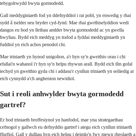
tebygolrwydd bwyta gormodedd.
Gall meddyginiaeth fod yn ddefnyddiol i rai pobl, yn enwedig y rhai
sydd â iselder neu bryder cyd-fynd. Mae rhai gwrthiselyddion wedi
dangos eu bod yn lleihau amlder bwyta gormodedd ac yn gwella
hwyliau. Bydd eich meddyg yn trafod a fyddai meddyginiaeth yn
fuddiol yn eich achos penodol chi.
Mae triniaeth yn hynod unigolion, a'r hyn sy'n gweithio orau i chi
efallai'n wahanol i'r hyn sy'n helpu rhywun arall. Bydd eich tîm gofal
iechyd yn gweithio gyda chi i addasu'r cynllun triniaeth yn seiliedig ar
eich cynnydd a'ch anghenion newidiol.
Sut i reoli anhwylder bwyta gormodedd
gartref?
Er bod triniaeth broffesiynol yn hanfodol, mae yna strategaethau
cefnogol y gallwch eu defnyddio gartref i ategu eich cynllun triniaeth
ffurfiol. Gall y dulliau hyn eich helpu i deimlo'n fwy mewn rheolaeth a