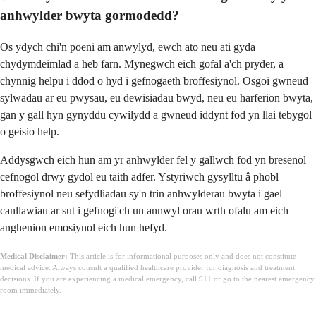
anhwylder bwyta gormodedd?
Os ydych chi'n poeni am anwylyd, ewch ato neu ati gyda
chydymdeimlad a heb farn. Mynegwch eich gofal a'ch pryder, a
chynnig helpu i ddod o hyd i gefnogaeth broffesiynol. Osgoi gwneud
sylwadau ar eu pwysau, eu dewisiadau bwyd, neu eu harferion bwyta,
gan y gall hyn gynyddu cywilydd a gwneud iddynt fod yn llai tebygol
o geisio help.
Addysgwch eich hun am yr anhwylder fel y gallwch fod yn bresenol
cefnogol drwy gydol eu taith adfer. Ystyriwch gysylltu â phobl
broffesiynol neu sefydliadau sy'n trin anhwylderau bwyta i gael
canllawiau ar sut i gefnogi'ch un annwyl orau wrth ofalu am eich
anghenion emosiynol eich hun hefyd.
Medical Disclaimer:
This article is for informational purposes only and does not constitute
medical advice. Always consult a qualified healthcare provider for diagnosis and treatment
decisions. If you are experiencing a medical emergency, call 911 or go to the nearest emergency
room immediately.