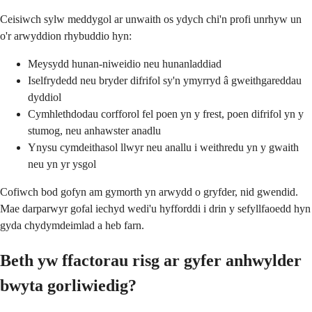
Ceisiwch sylw meddygol ar unwaith os ydych chi'n profi unrhyw un
o'r arwyddion rhybuddio hyn:
Meysydd hunan-niweidio neu hunanladdiad
Iselfrydedd neu bryder difrifol sy'n ymyrryd â gweithgareddau
dyddiol
Cymhlethdodau corfforol fel poen yn y frest, poen difrifol yn y
stumog, neu anhawster anadlu
Ynysu cymdeithasol llwyr neu anallu i weithredu yn y gwaith
neu yn yr ysgol
Cofiwch bod gofyn am gymorth yn arwydd o gryfder, nid gwendid.
Mae darparwyr gofal iechyd wedi'u hyfforddi i drin y sefyllfaoedd hyn
gyda chydymdeimlad a heb farn.
Beth yw ffactorau risg ar gyfer anhwylder
bwyta gorliwiedig?