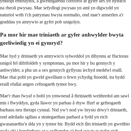
ymdopi emosiynol, a gweithgaredd corfforol ar gyfer lles yn hytrach
na rheoli pwysau. Mae sefydlogi pwysau yn aml yn digwydd yn
naturiol wrth i'ch patrymau bwyta normalio, ond mae'r amserlen a'r
graddau yn amrywio ar gyfer pob unigolyn.
Pa mor hir mae triniaeth ar gyfer anhwylder bwyta
gorliwiedig yn ei gymryd?
Mae hyd y driniaeth yn amrywio'n sylweddol yn dibynnu ar ffactorau
unigol fel difrifoldeb y symptomau, pa mor hir y bu gennych y
anhwylder, a pha un a oes gennych gyflyrau iechyd meddwl eraill.
Mae rhai pobl yn gweld gwelliant o fewn ychydig fisoedd, tra bydd
eraill efallai angen cefnogaeth tymor hwy.
Mae'r rhan fwyaf o bobl yn ymwneud â thriniaeth weithredol am sawl
mis i flwyddyn, gyda llawer yn parhau â rhyw ffurf ar gefnogaeth
barhaus neu therapi cynnal. Nid yw'r nod yw brysio drwy'r driniaeth,
ond adeiladu sgiliau a strategaethau parhaol a fydd yn eich
gwasanaethu'n dda yn y tymor hir. Bydd eich tîm triniaeth yn gweithio
gyda chi i benderfynu ar y cyflymder a'r hyd cywir ar gyfer eich