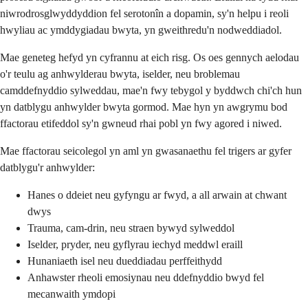
niwrodrosglwyddyddion fel serotonîn a dopamin, sy'n helpu i reoli
hwyliau ac ymddygiadau bwyta, yn gweithredu'n nodweddiadol.
Mae geneteg hefyd yn cyfrannu at eich risg. Os oes gennych aelodau
o'r teulu ag anhwylderau bwyta, iselder, neu broblemau
camddefnyddio sylweddau, mae'n fwy tebygol y byddwch chi'ch hun
yn datblygu anhwylder bwyta gormod. Mae hyn yn awgrymu bod
ffactorau etifeddol sy'n gwneud rhai pobl yn fwy agored i niwed.
Mae ffactorau seicolegol yn aml yn gwasanaethu fel trigers ar gyfer
datblygu'r anhwylder:
Hanes o ddeiet neu gyfyngu ar fwyd, a all arwain at chwant
dwys
Trauma, cam-drin, neu straen bywyd sylweddol
Iselder, pryder, neu gyflyrau iechyd meddwl eraill
Hunaniaeth isel neu dueddiadau perffeithydd
Anhawster rheoli emosiynau neu ddefnyddio bwyd fel
mecanwaith ymdopi