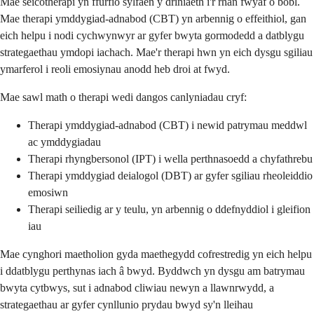
Mae seicotherapi yn ffurfio sylfaen y driniaeth i'r rhan fwyaf o bobl.
Mae therapi ymddygiad-adnabod (CBT) yn arbennig o effeithiol, gan
eich helpu i nodi cychwynwyr ar gyfer bwyta gormodedd a datblygu
strategaethau ymdopi iachach. Mae'r therapi hwn yn eich dysgu sgiliau
ymarferol i reoli emosiynau anodd heb droi at fwyd.
Mae sawl math o therapi wedi dangos canlyniadau cryf:
Therapi ymddygiad-adnabod (CBT) i newid patrymau meddwl
ac ymddygiadau
Therapi rhyngbersonol (IPT) i wella perthnasoedd a chyfathrebu
Therapi ymddygiad deialogol (DBT) ar gyfer sgiliau rheoleiddio
emosiwn
Therapi seiliedig ar y teulu, yn arbennig o ddefnyddiol i gleifion
iau
Mae cynghori maetholion gyda maethegydd cofrestredig yn eich helpu
i ddatblygu perthynas iach â bwyd. Byddwch yn dysgu am batrymau
bwyta cytbwys, sut i adnabod cliwiau newyn a llawnrwydd, a
strategaethau ar gyfer cynllunio prydau bwyd sy'n lleihau