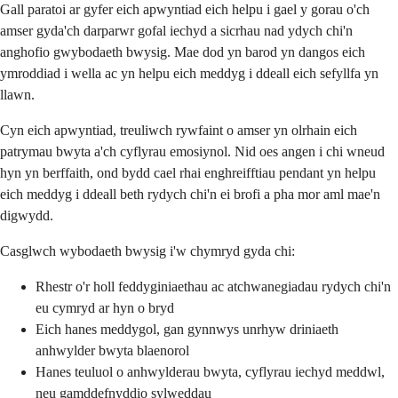
Gall paratoi ar gyfer eich apwyntiad eich helpu i gael y gorau o'ch
amser gyda'ch darparwr gofal iechyd a sicrhau nad ydych chi'n
anghofio gwybodaeth bwysig. Mae dod yn barod yn dangos eich
ymroddiad i wella ac yn helpu eich meddyg i ddeall eich sefyllfa yn
llawn.
Cyn eich apwyntiad, treuliwch rywfaint o amser yn olrhain eich
patrymau bwyta a'ch cyflyrau emosiynol. Nid oes angen i chi wneud
hyn yn berffaith, ond bydd cael rhai enghreifftiau pendant yn helpu
eich meddyg i ddeall beth rydych chi'n ei brofi a pha mor aml mae'n
digwydd.
Casglwch wybodaeth bwysig i'w chymryd gyda chi:
Rhestr o'r holl feddyginiaethau ac atchwanegiadau rydych chi'n
eu cymryd ar hyn o bryd
Eich hanes meddygol, gan gynnwys unrhyw driniaeth
anhwylder bwyta blaenorol
Hanes teuluol o anhwylderau bwyta, cyflyrau iechyd meddwl,
neu gamddefnyddio sylweddau