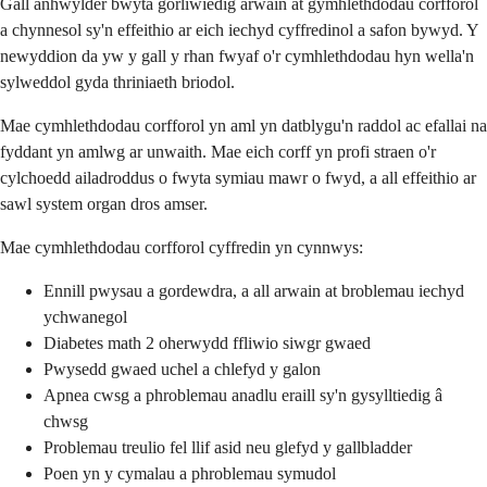
Gall anhwylder bwyta gorliwiedig arwain at gymhlethdodau corfforol
a chynnesol sy'n effeithio ar eich iechyd cyffredinol a safon bywyd. Y
newyddion da yw y gall y rhan fwyaf o'r cymhlethdodau hyn wella'n
sylweddol gyda thriniaeth briodol.
Mae cymhlethdodau corfforol yn aml yn datblygu'n raddol ac efallai na
fyddant yn amlwg ar unwaith. Mae eich corff yn profi straen o'r
cylchoedd ailadroddus o fwyta symiau mawr o fwyd, a all effeithio ar
sawl system organ dros amser.
Mae cymhlethdodau corfforol cyffredin yn cynnwys:
Ennill pwysau a gordewdra, a all arwain at broblemau iechyd
ychwanegol
Diabetes math 2 oherwydd ffliwio siwgr gwaed
Pwysedd gwaed uchel a chlefyd y galon
Apnea cwsg a phroblemau anadlu eraill sy'n gysylltiedig â
chwsg
Problemau treulio fel llif asid neu glefyd y gallbladder
Poen yn y cymalau a phroblemau symudol