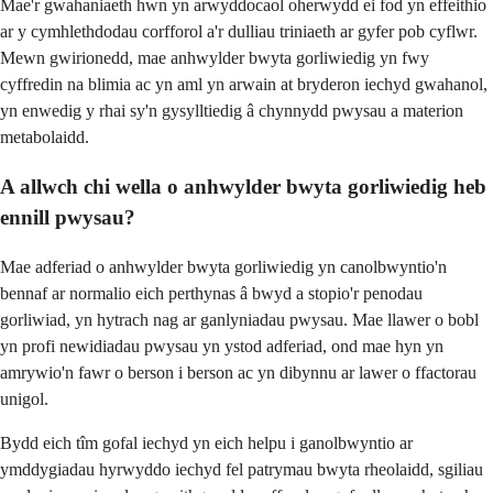
Mae'r gwahaniaeth hwn yn arwyddocaol oherwydd ei fod yn effeithio
ar y cymhlethdodau corfforol a'r dulliau triniaeth ar gyfer pob cyflwr.
Mewn gwirionedd, mae anhwylder bwyta gorliwiedig yn fwy
cyffredin na blimia ac yn aml yn arwain at bryderon iechyd gwahanol,
yn enwedig y rhai sy'n gysylltiedig â chynnydd pwysau a materion
metabolaidd.
A allwch chi wella o anhwylder bwyta gorliwiedig heb
ennill pwysau?
Mae adferiad o anhwylder bwyta gorliwiedig yn canolbwyntio'n
bennaf ar normalio eich perthynas â bwyd a stopio'r penodau
gorliwiad, yn hytrach nag ar ganlyniadau pwysau. Mae llawer o bobl
yn profi newidiadau pwysau yn ystod adferiad, ond mae hyn yn
amrywio'n fawr o berson i berson ac yn dibynnu ar lawer o ffactorau
unigol.
Bydd eich tîm gofal iechyd yn eich helpu i ganolbwyntio ar
ymddygiadau hyrwyddo iechyd fel patrymau bwyta rheolaidd, sgiliau