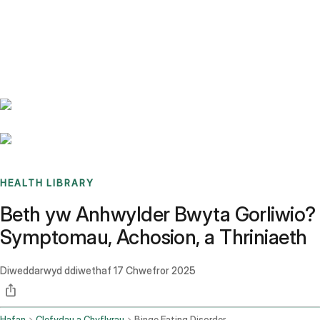
Benchmarks
Stories
FAQ
Sign up / Log in
HEALTH LIBRARY
Beth yw Anhwylder Bwyta Gorliwio?
Symptomau, Achosion, a Thriniaeth
Diweddarwyd ddiwethaf
17 Chwefror 2025
Hafan
Clefydau a Chyflyrau
Binge Eating Disorder