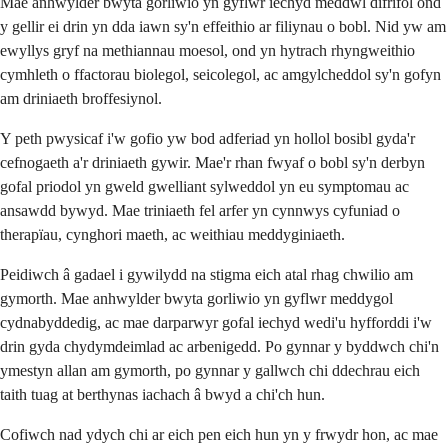
Mae anhwylder bwyta gorliwio yn gyflwr iechyd meddwl difrifol ond
y gellir ei drin yn dda iawn sy'n effeithio ar filiynau o bobl. Nid yw am
ewyllys gryf na methiannau moesol, ond yn hytrach rhyngweithio
cymhleth o ffactorau biolegol, seicolegol, ac amgylcheddol sy'n gofyn
am driniaeth broffesiynol.
Y peth pwysicaf i'w gofio yw bod adferiad yn hollol bosibl gyda'r
cefnogaeth a'r driniaeth gywir. Mae'r rhan fwyaf o bobl sy'n derbyn
gofal priodol yn gweld gwelliant sylweddol yn eu symptomau ac
ansawdd bywyd. Mae triniaeth fel arfer yn cynnwys cyfuniad o
therapïau, cynghori maeth, ac weithiau meddyginiaeth.
Peidiwch â gadael i gywilydd na stigma eich atal rhag chwilio am
gymorth. Mae anhwylder bwyta gorliwio yn gyflwr meddygol
cydnabyddedig, ac mae darparwyr gofal iechyd wedi'u hyfforddi i'w
drin gyda chydymdeimlad ac arbenigedd. Po gynnar y byddwch chi'n
ymestyn allan am gymorth, po gynnar y gallwch chi ddechrau eich
taith tuag at berthynas iachach â bwyd a chi'ch hun.
Cofiwch nad ydych chi ar eich pen eich hun yn y frwydr hon, ac mae