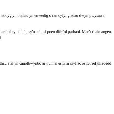
ch meddyg yn ofalus, yn enwedig o ran cyfyngiadau dwyn pwysau a
rthol cymhleth, sy'n achosi poen difrifol parhaol. Mae'r rhain angen
d.
thau atal yn canolbwyntio ar gynnal esgyrn cryf ac osgoi sefyllfaoedd