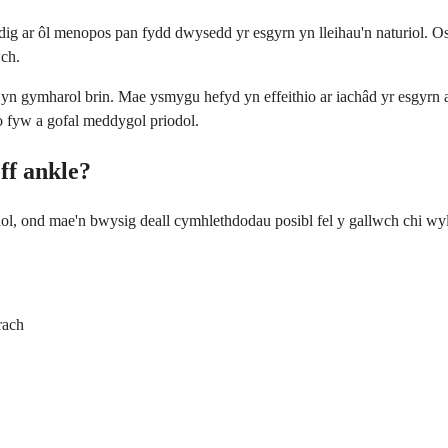
ig ar ôl menopos pan fydd dwysedd yr esgyrn yn lleihau'n naturiol. 
ch.
n yn gymharol brin. Mae ysmygu hefyd yn effeithio ar iachâd yr esgyr
 o fyw a gofal meddygol priodol.
ff ankle?
iodol, ond mae'n bwysig deall cymhlethdodau posibl fel y gallwch chi 
rach