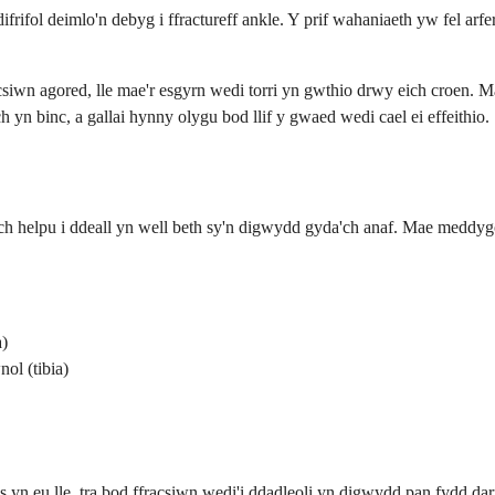
rifol deimlo'n debyg i ffractureff ankle. Y prif wahaniaeth yw fel ar
racsiwn agored, lle mae'r esgyrn wedi torri yn gwthio drwy eich croen
 yn binc, a gallai hynny olygu bod llif y gwaed wedi cael ei effeithio.
ich helpu i ddeall yn well beth sy'n digwydd gyda'ch anaf. Mae meddygo
a)
ol (tibia)
 yn eu lle, tra bod ffracsiwn wedi'i ddadleoli yn digwydd pan fydd da