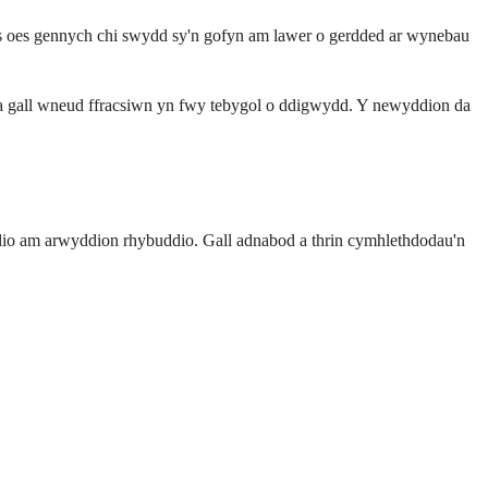
Os oes gennych chi swydd sy'n gofyn am lawer o gerdded ar wynebau
n a gall wneud ffracsiwn yn fwy tebygol o ddigwydd. Y newyddion da
wylio am arwyddion rhybuddio. Gall adnabod a thrin cymhlethdodau'n