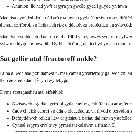
Anunion, lle nad yw'r esgyrn yn gwella gyda'i gilydd yn iawn
Mae risg cymhlethdodau fel arfer yn uwch gyda ffracsiwn mwy difrifo
therapi corfforol, yn lleihau'ch risg o ddatblygu problemau yn sylweddo
Mae rhai cymhlethdodau prin ond difrifol yn cynnwys syndrom cyfwerth,
sylw meddygol ar unwaith. Bydd eich tîm gofal iechyd yn eich monit
Sut gellir atal ffractureff ankle?
Er na allwch atal pob damwain, mae camau ymarferol y gallwch chi eu cy
lle mae anafiadau ffêr yn fwy tebygol.
Dyma strategaethau atal effeithiol:
Gwisgwch esgidiau priodol gyda chefnogaeth ffêr dda ar gyfer 
Cadwch eich cartref yn dda o oleuadau ac yn rhydd o beryglon s
Defnyddiwch reiliau llaw ar grisiau a bariau dal mewn ystafello
Cynnal esgyrn cryf trwy gymeriant calsiwm a fitamin D