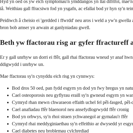
Hyd yn oed os yw eich symptomau'n ymddangos yn llai difrifol, mae'n 
iâ. Weithiau gall ffracsiwn fod yn ysgafn, ac efallai bod yr hyn sy'n te
Peidiwch â cheisio ei 'gerdded i ffwrdd' neu aros i weld a yw'n gwella 
bron bob amser yn arwain at ganlyniadau gwell.
Beth yw ffactorau risg ar gyfer ffractureff 
Er y gall unrhyw un dorri ei ffêr, gall rhai ffactorau wneud yr anaf 
ddigwydd i unrhyw un.
Mae ffactorau sy'n cynyddu eich risg yn cynnwys:
Bod dros 50 oed, pan fydd esgyrn yn dod yn fwy bregus yn natu
Cael osteoporosis neu gyflyrau eraill sy'n gwneud esgyrn yn wa
Cymryd rhan mewn chwaraeon effaith uchel fel pêl-fasged, pêl-d
Cael anafiadau ffêr blaenorol neu ansefydlogrwydd ffêr cronig
Bod yn orbwys, sy'n rhoi straen ychwanegol ar gymalau'r ffêr
Cymryd rhai meddyginiaethau sy'n effeithio ar dwysedd yr esgy
Cael diabetes neu broblemau cylchrediad