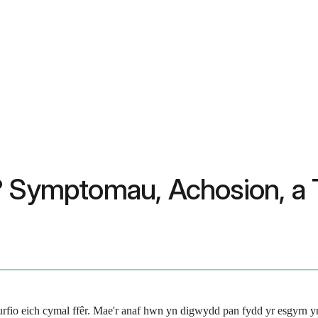
? Symptomau, Achosion, a 
rfio eich cymal ffêr. Mae'r anaf hwn yn digwydd pan fydd yr esgyrn yn e