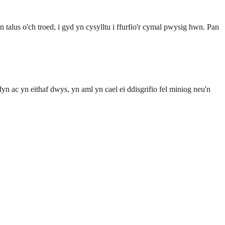
n talus o'ch troed, i gyd yn cysylltu i ffurfio'r cymal pwysig hwn. Pan
n ac yn eithaf dwys, yn aml yn cael ei ddisgrifio fel miniog neu'n