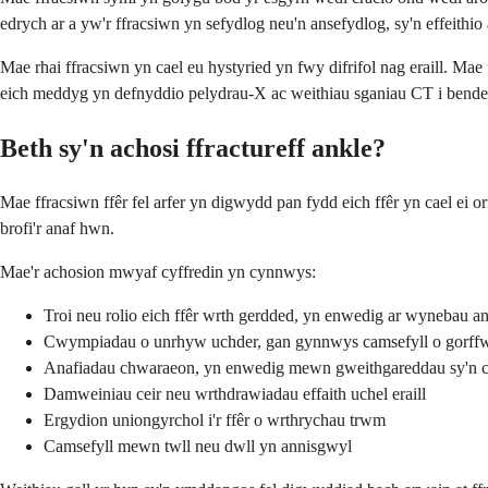
edrych ar a yw'r ffracsiwn yn sefydlog neu'n ansefydlog, sy'n effeithio 
Mae rhai ffracsiwn yn cael eu hystyried yn fwy difrifol nag eraill. Mae
eich meddyg yn defnyddio pelydrau-X ac weithiau sganiau CT i bender
Beth sy'n achosi ffractureff ankle?
Mae ffracsiwn ffêr fel arfer yn digwydd pan fydd eich ffêr yn cael ei 
brofi'r anaf hwn.
Mae'r achosion mwyaf cyffredin yn cynnwys:
Troi neu rolio eich ffêr wrth gerdded, yn enwedig ar wynebau a
Cwympiadau o unrhyw uchder, gan gynnwys camsefyll o gorff
Anafiadau chwaraeon, yn enwedig mewn gweithgareddau sy'n c
Damweiniau ceir neu wrthdrawiadau effaith uchel eraill
Ergydion uniongyrchol i'r ffêr o wrthrychau trwm
Camsefyll mewn twll neu dwll yn annisgwyl