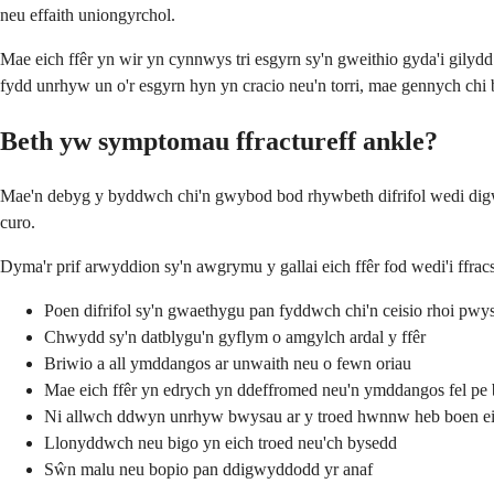
neu effaith uniongyrchol.
Mae eich ffêr yn wir yn cynnwys tri esgyrn sy'n gweithio gyda'i gilydd f
fydd unrhyw un o'r esgyrn hyn yn cracio neu'n torri, mae gennych chi 
Beth yw symptomau ffractureff ankle?
Mae'n debyg y byddwch chi'n gwybod bod rhywbeth difrifol wedi digwydd 
curo.
Dyma'r prif arwyddion sy'n awgrymu y gallai eich ffêr fod wedi'i ffrac
Poen difrifol sy'n gwaethygu pan fyddwch chi'n ceisio rhoi pwys
Chwydd sy'n datblygu'n gyflym o amgylch ardal y ffêr
Briwio a all ymddangos ar unwaith neu o fewn oriau
Mae eich ffêr yn edrych yn ddeffromed neu'n ymddangos fel pe b
Ni allwch ddwyn unrhyw bwysau ar y troed hwnnw heb boen ei
Llonyddwch neu bigo yn eich troed neu'ch bysedd
Sŵn malu neu bopio pan ddigwyddodd yr anaf