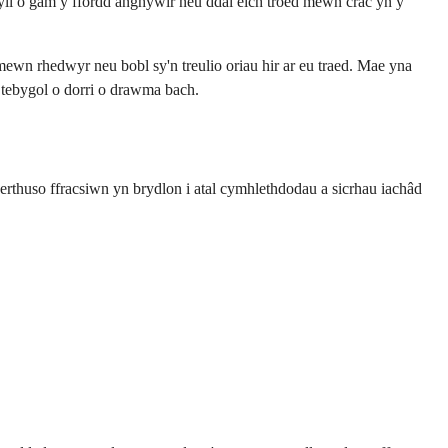
fyll o gam y ffordd anghywir neu ddal eich troed mewn crac yn y
ewn rhedwyr neu bobl sy'n treulio oriau hir ar eu traed. Mae yna
tebygol o dorri o drawma bach.
werthuso ffracsiwn yn brydlon i atal cymhlethdodau a sicrhau iachâd