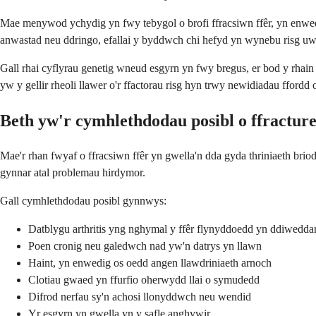
Mae menywod ychydig yn fwy tebygol o brofi ffracsiwn ffêr, yn enwed
anwastad neu ddringo, efallai y byddwch chi hefyd yn wynebu risg uw
Gall rhai cyflyrau genetig wneud esgyrn yn fwy bregus, er bod y rhai
yw y gellir rheoli llawer o'r ffactorau risg hyn trwy newidiadau ffordd
Beth yw'r cymhlethdodau posibl o ffracture
Mae'r rhan fwyaf o ffracsiwn ffêr yn gwella'n dda gyda thriniaeth br
gynnar atal problemau hirdymor.
Gall cymhlethdodau posibl gynnwys:
Datblygu arthritis yng nghymal y ffêr flynyddoedd yn ddiwedda
Poen cronig neu galedwch nad yw'n datrys yn llawn
Haint, yn enwedig os oedd angen llawdriniaeth arnoch
Clotiau gwaed yn ffurfio oherwydd llai o symudedd
Difrod nerfau sy'n achosi llonyddwch neu wendid
Yr esgyrn yn gwella yn y safle anghywir