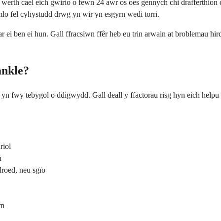
werth cael eich gwirio o fewn 24 awr os oes gennych chi drafferthion
imlo fel cyhystudd drwg yn wir yn esgyrn wedi torri.
ar ei ben ei hun. Gall ffracsiwn ffêr heb eu trin arwain at broblemau hi
ankle?
hwn yn fwy tebygol o ddigwydd. Gall deall y ffactorau risg hyn eich he
riol
n
roed, neu sgïo
rn