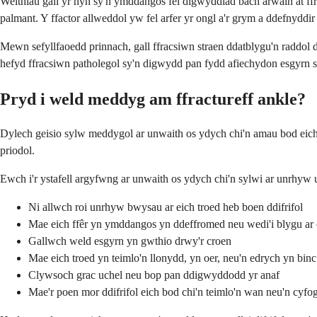
Weithiau gall yr hyn sy'n ymddangos fel digwyddiad bach arwain at ffr
palmant. Y ffactor allweddol yw fel arfer yr ongl a'r grym a ddefnyddir i
Mewn sefyllfaoedd prinnach, gall ffracsiwn straen ddatblygu'n raddol 
hefyd ffracsiwn patholegol sy'n digwydd pan fydd afiechydon esgyrn 
Pryd i weld meddyg am ffractureff ankle?
Dylech geisio sylw meddygol ar unwaith os ydych chi'n amau ​​bod eich 
priodol.
Ewch i'r ystafell argyfwng ar unwaith os ydych chi'n sylwi ar unrhyw
Ni allwch roi unrhyw bwysau ar eich troed heb boen ddifrifol
Mae eich ffêr yn ymddangos yn ddeffromed neu wedi'i blygu ar
Gallwch weld esgyrn yn gwthio drwy'r croen
Mae eich troed yn teimlo'n llonydd, yn oer, neu'n edrych yn binc
Clywsoch grac uchel neu bop pan ddigwyddodd yr anaf
Mae'r poen mor ddifrifol eich bod chi'n teimlo'n wan neu'n cyfog