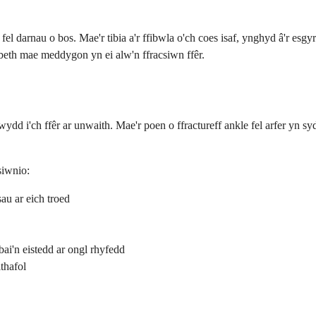
el darnau o bos. Mae'r tibia a'r ffibwla o'ch coes isaf, ynghyd â'r esgyr
beth mae meddygon yn ei alw'n ffracsiwn ffêr.
i'ch ffêr ar unwaith. Mae'r poen o ffractureff ankle fel arfer yn sydy
siwnio:
au ar eich troed
ai'n eistedd ar ongl rhyfedd
thafol