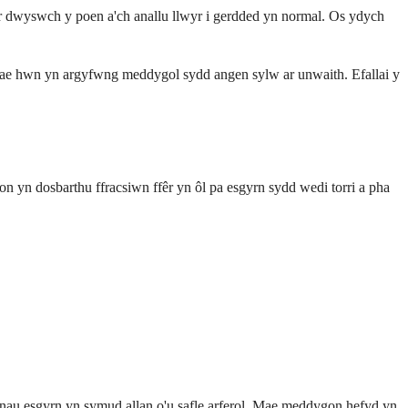
fer dwyswch y poen a'ch anallu llwyr i gerdded yn normal. Os ydych
. Mae hwn yn argyfwng meddygol sydd angen sylw ar unwaith. Efallai y
n yn dosbarthu ffracsiwn ffêr yn ôl pa esgyrn sydd wedi torri a pha
rnau esgyrn yn symud allan o'u safle arferol. Mae meddygon hefyd yn