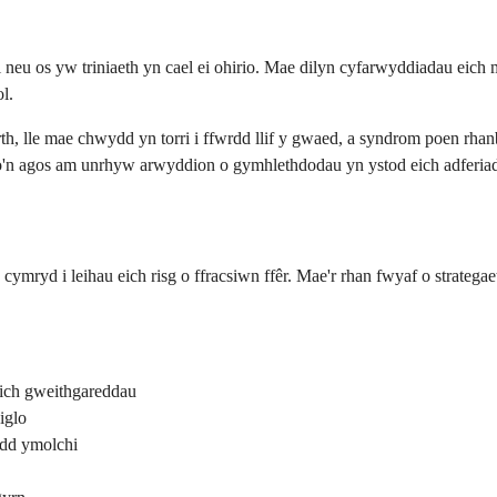
l neu os yw triniaeth yn cael ei ohirio. Mae dilyn cyfarwyddiadau ei
l.
 lle mae chwydd yn torri i ffwrdd llif y gwaed, a syndrom poen rhanba
ro'n agos am unrhyw arwyddion o gymhlethdodau yn ystod eich adferia
mryd i leihau eich risg o ffracsiwn ffêr. Mae'r rhan fwyaf o strategae
eich gweithgareddau
iglo
edd ymolchi