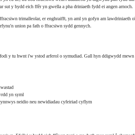
ar sut y bydd eich ffêr yn gwella a pha driniaeth fydd ei angen arnoch.
 ffracsiwn trimalleolar, er enghraifft, yn aml yn gofyn am lawdriniaeth
fynu'n union pa fath o ffracsiwn sydd gennych.
orfodi y tu hwnt i'w ystod arferol o symudiad. Gall hyn ddigwydd mewn l
nwastad
wrdd yn syml
ynnwys neidio neu newidiadau cyfeiriad cyflym