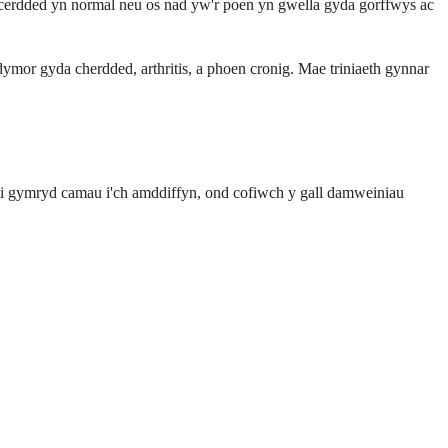
 cerdded yn normal neu os nad yw'r poen yn gwella gyda gorffwys ac
rdymor gyda cherdded, arthritis, a phoen cronig. Mae triniaeth gynnar
lpu i gymryd camau i'ch amddiffyn, ond cofiwch y gall damweiniau