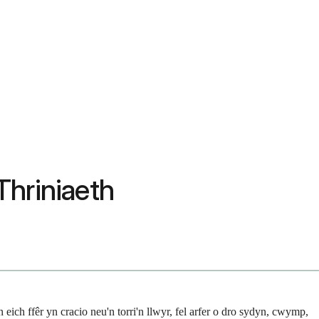
Thriniaeth
ich ffêr yn cracio neu'n torri'n llwyr, fel arfer o dro sydyn, cwymp,