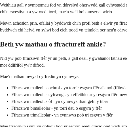
Weithiau gall y symptomau fod yn ddryslyd oherwydd gall cyhystudd dif
chi'n cwestiynu a yw wedi torri, mae'n well bob amser ei wirio.
Mewn achosion prin, efallai y byddwch chi'n profi beth a elwir yn ff
byddwch chi hefyd yn sylwi bod eich troed yn teimlo'n oer neu'n edrych
Beth yw mathau o ffractureff ankle?
Nid yw pob ffracsiwn ffêr yr un peth, a gall deall y gwahanol fathau e
mor ddifrifol yw'r difrod.
Mae'r mathau mwyaf cyffredin yn cynnwys:
Ffracsiwn malleolus ochrol - yn torri'r esgyrn ffêr allanol (ffibwl
Ffracsiwn malleolus cyfrwng - yn effeithio ar yr esgyrn ffêr mewn
Ffracsiwn malleolus ôl - yn cynnwys rhan gefn y tibia
Ffracsiwn bimalleolar - yn torri dau o esgyrn y ffêr
Ffracsiwn trimalleolar - yn cynnwys pob tri esgyrn y ffêr
Mae ffracsiwn syml yn golygu bod yr esgyrn wedi cracio ond wedi aros