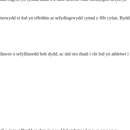
 oherwydd ei fod yn effeithio ar sefydlogrwydd cymal y ffêr cyfan. Bydd
lawer o sefyllfaoedd bob dydd, ac nid oes rhaid i chi fod yn athletwr i