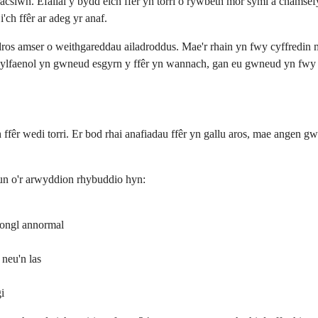
acsiwn. Efallai y bydd eich ffêr yn torri o rywbeth mor syml â chamse
'ch ffêr ar adeg yr anaf.
dros amser o weithgareddau ailadroddus. Mae'r rhain yn fwy cyffredin m
sylfaenol yn gwneud esgyrn y ffêr yn wannach, gan eu gwneud yn fwy 
ffêr wedi torri. Er bod rhai anafiadau ffêr yn gallu aros, mae angen g
 un o'r arwyddion rhybuddio hyn:
 ongl annormal
 neu'n las
i