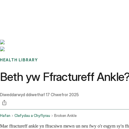
Benchmarks
Stories
FAQ
Sign up / Log in
HEALTH LIBRARY
Beth yw Ffractureff Ankle
Diweddarwyd ddiwethaf
17 Chwefror 2025
Hafan
Clefydau a Chyflyrau
Broken Ankle
Mae ffractureff ankle yn ffracsiwn mewn un neu fwy o'r esgyrn sy'n ffu