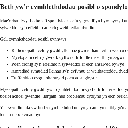
Beth yw'r cymhlethdodau posibl o spondylo
Mae'r rhan fwyaf o bobl â spondylosis cefn y gwddf yn byw bywydau n
sylweddol sy'n effeithio ar eich gweithrediad dyddiol.
Gall cymhlethdodau posibl gynnwys:
Radiculopathi cefn y gwddf, lle mae gwreiddiau nerfau wedi'u cy
Myelopathi cefn y gwddf, cyflwr difrifol lle mae'r llinyn asgwrn
Poen cronig sy'n effeithio'n sylweddol ar eich ansawdd bywyd
Amrediad symudiad lleihau sy'n cyfyngu ar weithgareddau dydd
Trafferthion cysgu oherwydd poen ac anghysur
Myelopathi cefn y gwddf yw'r cymhlethdod mwyaf difrifol, er ei fod 
bosibl achosi gwendid, llurgain, neu broblemau cydlynu yn eich breich
Y newyddion da yw bod y cymhlethdodau hyn yn aml yn datblygu'n araf, 
leihau'r problemau hyn.