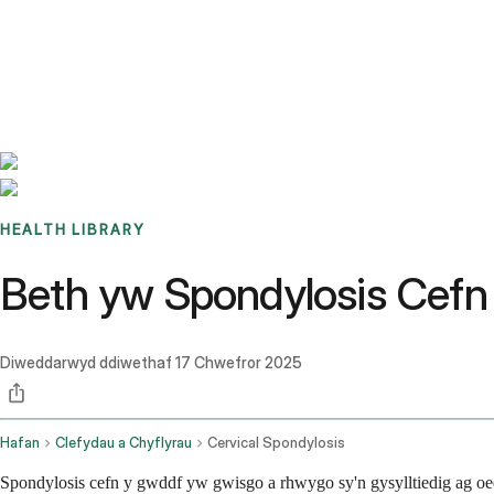
Benchmarks
Stories
FAQ
Sign up / Log in
HEALTH LIBRARY
Beth yw Spondylosis Cefn
Diweddarwyd ddiwethaf
17 Chwefror 2025
Hafan
Clefydau a Chyflyrau
Cervical Spondylosis
Spondylosis cefn y gwddf yw gwisgo a rhwygo sy'n gysylltiedig ag oed