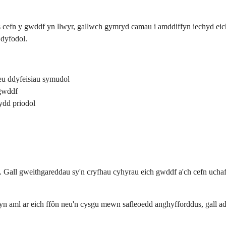
osis cefn y gwddf yn llwyr, gallwch gymryd camau i amddiffyn iechyd e
 dyfodol.
eu ddyfeisiau symudol
 gwddf
ydd priodol
f. Gall gweithgareddau sy'n cryfhau cyhyrau eich gwddf a'ch cefn ucha
wr yn aml ar eich ffôn neu'n cysgu mewn safleoedd anghyfforddus, gal