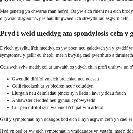
Mae geneteg yn chwarae rhan hefyd. Os yw eich rhieni neu eich brod
dirywiad disgiau trwy leihau llif gwaed i'ch strwythurau asgwrn cefn.
Pryd i weld meddyg am spondylosis cefn y 
Dylech gysylltu â'ch meddyg os yw poen neu galedwch yn y gwddf yn 
symptomau y gellir eu rheoli, mae'n bwysig cael gwerthuso a thriniaeth
Ceisiwch sylw meddygol ar unwaith os ydych chi'n profi unrhyw un o
Gwendid difrifol yn eich breichiau neu goesau
Colli rheolaeth ar yr bledren neu'r coluddyn
Llurgain neu deimladau pincio sy'n lledu i lawr y ddau fraich
Anhawster cerdded neu gynnal cydbwysedd
Cur pen difrifol sy'n wahanol i'ch patrwm arferol
Gall y symptomau hyn ddangos bod eich llinyn asgwrn cefn yn cael ei 
Hyd yn oed os yw eich symptomau'n ymddangos yn ysgafn, mae'n ddoeth