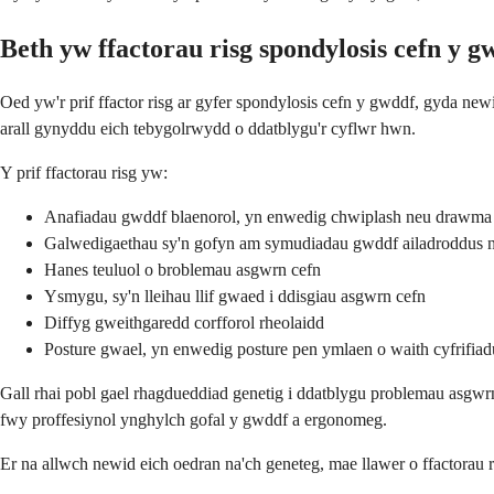
Beth yw ffactorau risg spondylosis cefn y g
Oed yw'r prif ffactor risg ar gyfer spondylosis cefn y gwddf, gyda ne
arall gynyddu eich tebygolrwydd o ddatblygu'r cyflwr hwn.
Y prif ffactorau risg yw:
Anafiadau gwddf blaenorol, yn enwedig chwiplash neu drawma s
Galwedigaethau sy'n gofyn am symudiadau gwddf ailadroddus 
Hanes teuluol o broblemau asgwrn cefn
Ysmygu, sy'n lleihau llif gwaed i ddisgiau asgwrn cefn
Diffyg gweithgaredd corfforol rheolaidd
Posture gwael, yn enwedig posture pen ymlaen o waith cyfrifiad
Gall rhai pobl gael rhagdueddiad genetig i ddatblygu problemau asgwrn 
fwy proffesiynol ynghylch gofal y gwddf a ergonomeg.
Er na allwch newid eich oedran na'ch geneteg, mae llawer o ffactorau r