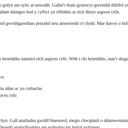
gofyn am sylw ar unwaith. Gallai'r rhain gynnwys gwendid difrifol yn e
ant ddangos bod y cyflwr yn effeithio ar eich llinyn asgwrn cefn.
d gweithgareddau penodol neu amseroedd o'r dydd. Mae llawer o bobl 
eneiddio naturiol eich asgwrn cefn. Wrth i chi heneiddio, mae'r disgi
wn:
hu allan ac yn crebachu
sgwrn cefn
u hyn. Gall anafiadau gwddf blaenorol, megis chwiplash o ddamweiniau c
leoedd anghyfforddus am gyfnodau hir hefyd gyfrannu.