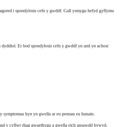
 agored i spondylosis cefn y gwddf. Gall ysmygu hefyd gyflymu
dyddiol. Er bod spondylosis cefn y gwddf yn aml yn achosi
d y symptomau hyn yn gwella ar eu pennau eu hunain.
 atal y cyflwr rhag gwaethygu a gwella eich ansawdd bywyd.