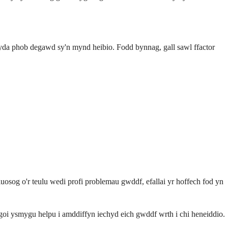
 gyda phob degawd sy'n mynd heibio. Fodd bynnag, gall sawl ffactor
uosog o'r teulu wedi profi problemau gwddf, efallai yr hoffech fod yn
osgoi ysmygu helpu i amddiffyn iechyd eich gwddf wrth i chi heneiddio.