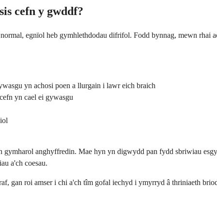
sis cefn y gwddf?
ormal, egnïol heb gymhlethdodau difrifol. Fodd bynnag, mewn rhai ac
wasgu yn achosi poen a llurgain i lawr eich braich
 cefn yn cael ei gywasgu
iol
yn gymharol anghyffredin. Mae hyn yn digwydd pan fydd sbriwiau esgyr
iau a'ch coesau.
gan roi amser i chi a'ch tîm gofal iechyd i ymyrryd â thriniaeth briod