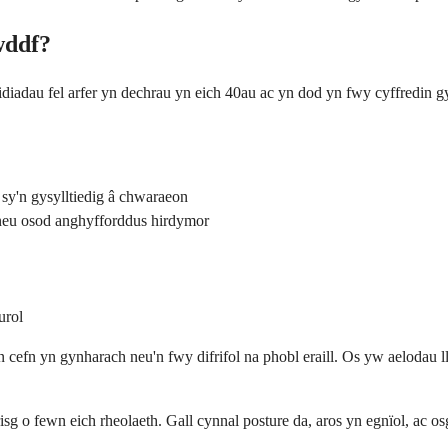
wddf?
widiadau fel arfer yn dechrau yn eich 40au ac yn dod yn fwy cyffredin
y'n gysylltiedig â chwaraeon
neu osod anghyfforddus hirdymor
urol
cefn yn gynharach neu'n fwy difrifol na phobl eraill. Os yw aelodau ll
isg o fewn eich rheolaeth. Gall cynnal posture da, aros yn egnïol, ac 