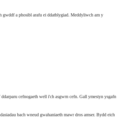
ich gwddf a phosibl arafu ei ddatblygiad. Meddyliwch am y
f ddarparu cefnogaeth well i'ch asgwrn cefn. Gall ymestyn ysgafn
l addasiadau bach wneud gwahaniaeth mawr dros amser. Bydd eich