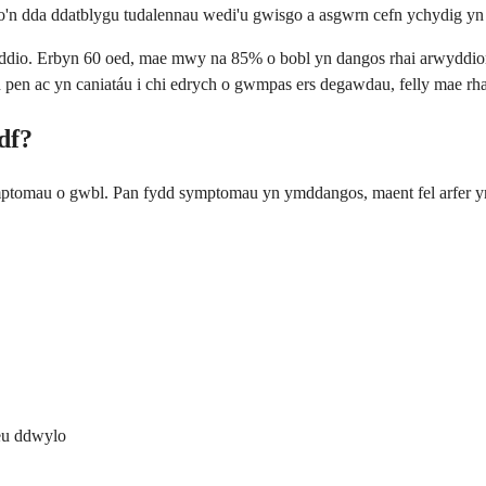
dio'n dda ddatblygu tudalennau wedi'u gwisgo a asgwrn cefn ychydig yn
iddio. Erbyn 60 oed, mae mwy na 85% o bobl yn dangos rhai arwyddion
en ac yn caniatáu i chi edrych o gwmpas ers degawdau, felly mae rha
df?
mptomau o gwbl. Pan fydd symptomau yn ymddangos, maent fel arfer yn
neu ddwylo