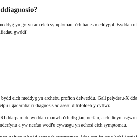
 ddiagnosio?
ch meddyg yn gofyn am eich symptomau a'ch hanes meddygol. Byddan n
afiadau gwddf.
bydd eich meddyg yn archebu profion delweddu. Gall pelydrau-X ddang
pu i gadarnhau'r diagnosis ac asesu difrifoldeb y cyflwr.
RI ddarparu delweddau manwl o'ch disgiau, nerfau, a'ch llinyn asgwrn
benderfynu a yw nerfau wedi'u cywasgu yn achosi eich symptomau.