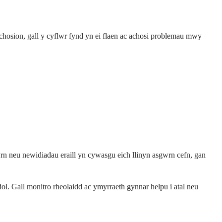
hosion, gall y cyflwr fynd yn ei flaen ac achosi problemau mwy
n neu newidiadau eraill yn cywasgu eich llinyn asgwrn cefn, gan
ol. Gall monitro rheolaidd ac ymyrraeth gynnar helpu i atal neu