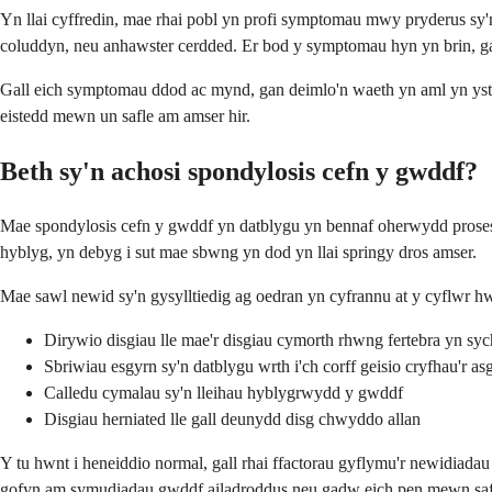
Yn llai cyffredin, mae rhai pobl yn profi symptomau mwy pryderus sy'n 
coluddyn, neu anhawster cerdded. Er bod y symptomau hyn yn brin, gall
Gall eich symptomau ddod ac mynd, gan deimlo'n waeth yn aml yn ysto
eistedd mewn un safle am amser hir.
Beth sy'n achosi spondylosis cefn y gwddf?
Mae spondylosis cefn y gwddf yn datblygu yn bennaf oherwydd proses h
hyblyg, yn debyg i sut mae sbwng yn dod yn llai springy dros amser.
Mae sawl newid sy'n gysylltiedig ag oedran yn cyfrannu at y cyflwr h
Dirywio disgiau lle mae'r disgiau cymorth rhwng fertebra yn syc
Sbriwiau esgyrn sy'n datblygu wrth i'ch corff geisio cryfhau'r a
Calledu cymalau sy'n lleihau hyblygrwydd y gwddf
Disgiau herniated lle gall deunydd disg chwyddo allan
Y tu hwnt i heneiddio normal, gall rhai ffactorau gyflymu'r newidiada
gofyn am symudiadau gwddf ailadroddus neu gadw eich pen mewn saf