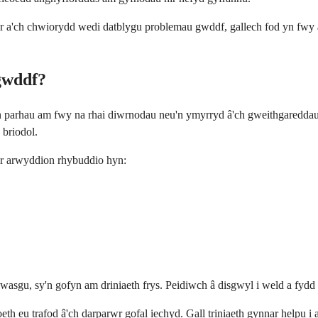
yr a'ch chwiorydd wedi datblygu problemau gwddf, gallech fod yn fwy
gwddf?
parhau am fwy na rhai diwrnodau neu'n ymyrryd â'ch gweithgareddau 
 briodol.
'r arwyddion rhybuddio hyn:
wasgu, sy'n gofyn am driniaeth frys. Peidiwch â disgwyl i weld a fyd
 eu trafod â'ch darparwr gofal iechyd. Gall triniaeth gynnar helpu i