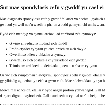
Sut mae spondylosis cefn y gwddf yn cael ei
Mae diagnosio spondylosis cefn y gwddf fel arfer yn dechrau gyda'
gwneud yn well neu'n waeth, a pha un a oedd gennych chi unrhyw an
Bydd eich meddyg yn cynnal archwiliad corfforol sy'n cynnwys:
Gwirio amrediad symudiad eich gwddf
Profio cryfder cyhyrau yn eich breichiau a'ch dwylo
Gwerthuso adlewyrchiadau a synnwyr
Gwerthuso eich posture a chyfeiriadedd eich gwddf
Teimlo am ardaloedd o deimladau poen neu sbasm cyhyrau
Os yw eich symptomau'n awgrymu spondylosis cefn y gwddf, efallai y 
gysylltiedig ag oedran yn eich asgwrn cefn. Mae'r delweddau hyn yn hel
Mewn rhai achosion, efallai y bydd angen profion ychwanegol. Gall M
darparu digon o wybodaeth. Gall astudiaethau cynnal nerfau helpu i 