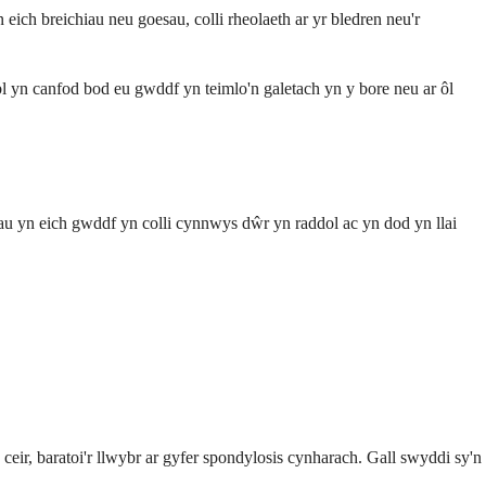
ich breichiau neu goesau, colli rheolaeth ar yr bledren neu'r
yn canfod bod eu gwddf yn teimlo'n galetach yn y bore neu ar ôl
au yn eich gwddf yn colli cynnwys dŵr yn raddol ac yn dod yn llai
eir, baratoi'r llwybr ar gyfer spondylosis cynharach. Gall swyddi sy'n