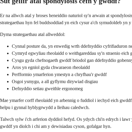
Sut gellir atal spondylosis cefn y gwddf?
Er na allwch atal y broses heneiddio naturiol sy'n arwain at spondyl
strategaethau hyn fel buddsoddiad yn eich cysur a'ch symudoldeb yn y
Dyma strategaethau atal allweddol:
Cynnal posture da, yn enwedig wrth ddefnyddio cyfrifiaduron n
Cymryd egwyliau rheolaidd o weithgareddau sy'n straenio eich
Cysgu gyda chefnogaeth gwddf briodol gan ddefnyddio gobenn
Aros yn egnïol gyda chwaraeon rheolaidd
Perfformio ymarferion ymestyn a chryfhau'r gwddf
Osgoi ysmygu, a all gyflymu dirywiad disgiau
Defnyddio setiau gweithle ergonomeg
Mae ymarfer corff rheolaidd yn arbennig o fuddiol i iechyd eich gwdd
helpu i gynnal hyblygrwydd a lleihau caledwch.
Talwch sylw i'ch arferion dyddiol hefyd. Os ydych chi'n edrych i la
gwddf yn diolch i chi am y dewisiadau cyson, gofalgar hyn.