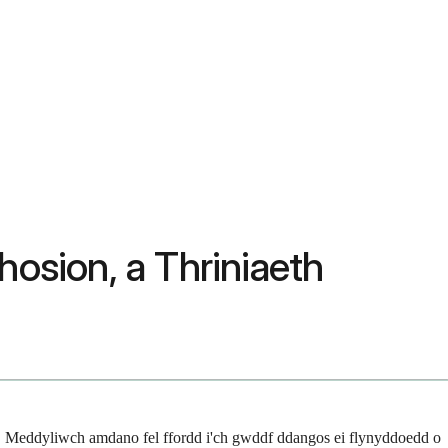
sion, a Thriniaeth
df. Meddyliwch amdano fel ffordd i'ch gwddf ddangos ei flynyddoedd o