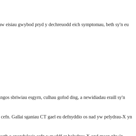
hw eisiau gwybod pryd y dechreuodd eich symptomau, beth sy'n eu
os sbriwiau esgyrn, culhau gofod disg, a newidiadau eraill sy'n
 cefn. Gallai sganiau CT gael eu defnyddio os nad yw pelydrau-X yn