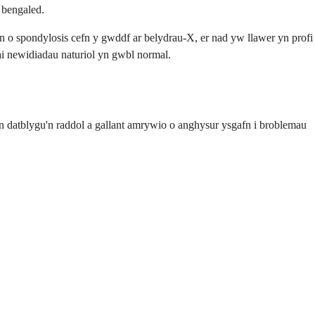
 bengaled.
 o spondylosis cefn y gwddf ar belydrau-X, er nad yw llawer yn profi
i newidiadau naturiol yn gwbl normal.
 datblygu'n raddol a gallant amrywio o anghysur ysgafn i broblemau