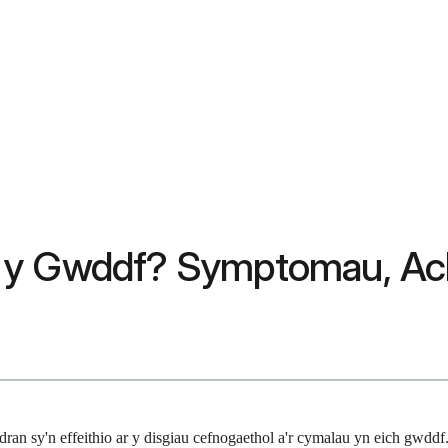
 y Gwddf? Symptomau, Acho
ran sy'n effeithio ar y disgiau cefnogaethol a'r cymalau yn eich gwd