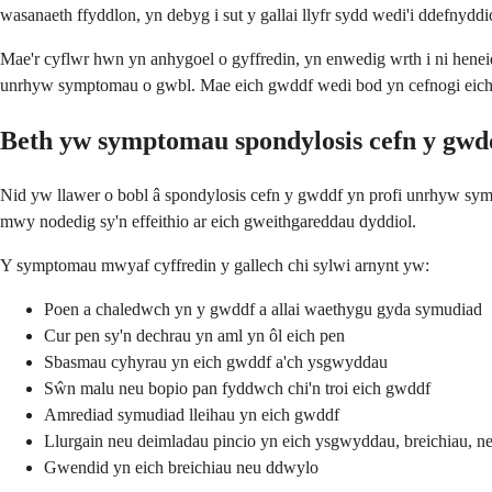
wasanaeth ffyddlon, yn debyg i sut y gallai llyfr sydd wedi'i ddefnyd
Mae'r cyflwr hwn yn anhygoel o gyffredin, yn enwedig wrth i ni hene
unrhyw symptomau o gwbl. Mae eich gwddf wedi bod yn cefnogi eich p
Beth yw symptomau spondylosis cefn y gwd
Nid yw llawer o bobl â spondylosis cefn y gwddf yn profi unrhyw sy
mwy nodedig sy'n effeithio ar eich gweithgareddau dyddiol.
Y symptomau mwyaf cyffredin y gallech chi sylwi arnynt yw:
Poen a chaledwch yn y gwddf a allai waethygu gyda symudiad
Cur pen sy'n dechrau yn aml yn ôl eich pen
Sbasmau cyhyrau yn eich gwddf a'ch ysgwyddau
Sŵn malu neu bopio pan fyddwch chi'n troi eich gwddf
Amrediad symudiad lleihau yn eich gwddf
Llurgain neu deimladau pincio yn eich ysgwyddau, breichiau, 
Gwendid yn eich breichiau neu ddwylo