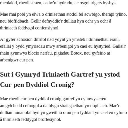
rheolaidd, rheoli straen, cadw'n hydradu, ac osgoi trigers hysbys.
Mae rhai pobl yn elwa o driniaethau atodol fel acwbigo, therapi tylino,
neu bioffidbach. Gellir defnyddio'r dulliau hyn ochr yn ochr â
thriniaeth feddygol confensiynol.
Ar gyfer achosion difrifol nad ydynt yn ymateb i driniaethau eraill,
efallai y bydd ymyriadau mwy arbenigol yn cael eu hystyried. Gallai'r
rhain gynnwys blocio nerfau, pigiadau Botox, neu gyfeirio at
arbenigwr cur pen.
Sut i Gymryd Triniaeth Gartref yn ystod
Cur pen Dyddiol Cronig?
Mae rheoli cur pen dyddiol cronig gartref yn cynnwys creu
amgylchedd cefnogol a datblygu strategaethau ymdopi iach. Mae'r
dulliau hunanofal hyn yn gweithio orau pan fyddant yn cael eu cyfuno
â thriniaeth feddygol broffesiynol.