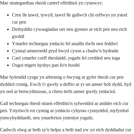
Mae strategaethau rheoli cartref effeithiol yn cynnwys:
Creu lle tawel, tywyll, tawel lle gallwch chi orffwys yn ystod
cur pen
Defnyddio cywasgiadau oer neu gynnes ar eich pen neu eich
gwddf
Ymarfer technegau ymlacio fel anadlu dwfn neu feddwl
Cynnal amseroedd pryd bwyd cyson a chadw'n hydradu
Cael ymarfer corff rheolaidd, ysgafn fel cerdded neu ioga
Osgoi trigers hysbys pan fo'n bosibl
Mae hylendid cysgu yn arbennig o bwysig ar gyfer rheoli cur pen
dyddiol cronig. Ewch i'r gwely a deffro ar yr un amser bob dydd, hyd
yn oed ar benwythnosau, a chreu trefn amser gwely ymlaciol.
Gall technegau rheoli straen effeithio'n sylweddol ar amlder eich cur
pen. Ystyriwch roi cynnig ar ymlacio cyhyrau cynnyddol, myfyrdod
ymwybyddiaeth, neu ymarferion ymestyn ysgafn.
Cadwch olwg ar beth sy'n helpu a beth nad yw yn eich dyddiadur cur