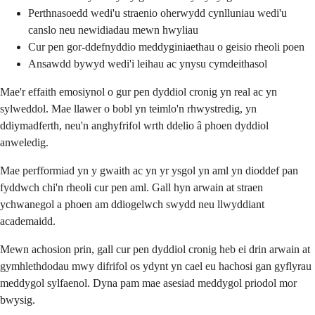
Perthnasoedd wedi'u straenio oherwydd cynlluniau wedi'u
canslo neu newidiadau mewn hwyliau
Cur pen gor-ddefnyddio meddyginiaethau o geisio rheoli poen
Ansawdd bywyd wedi'i leihau ac ynysu cymdeithasol
Mae'r effaith emosiynol o gur pen dyddiol cronig yn real ac yn
sylweddol. Mae llawer o bobl yn teimlo'n rhwystredig, yn
ddiymadferth, neu'n anghyfrifol wrth ddelio â phoen dyddiol
anweledig.
Mae perfformiad yn y gwaith ac yn yr ysgol yn aml yn dioddef pan
fyddwch chi'n rheoli cur pen aml. Gall hyn arwain at straen
ychwanegol a phoen am ddiogelwch swydd neu llwyddiant
academaidd.
Mewn achosion prin, gall cur pen dyddiol cronig heb ei drin arwain at
gymhlethdodau mwy difrifol os ydynt yn cael eu hachosi gan gyflyrau
meddygol sylfaenol. Dyna pam mae asesiad meddygol priodol mor
bwysig.