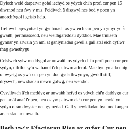
Dylech weld darparwr gofal iechyd os ydych chi'n profi cur pen 15
diwrnod neu fwy y mis. Peidiwch â disgwyl nes bod y poen yn
anorchfygol i geisio help.
Trefnwch apwyntiad yn gynharach os yw eich cur pen yn ymyrryd â
gwaith, perthnasoedd, neu weithgareddau dyddiol. Mae triniaeth
gynnar yn arwain yn aml at ganlyniadau gwell a gall atal eich cyflwr
rhag gwaethygu.
Ceisiwch sylw meddygol ar unwaith os ydych chi'n profi poen cur pen
sydyn, difrifol sy'n wahanol i'ch patrwm arferol. Mae hyn yn arbennig
o bwysig os yw'r cur pen yn dod gyda thwymyn, gwddf stiff,
dryswch, newidiadau mewn golwg, neu wendid.
Cysylltwch â'ch meddyg ar unwaith hefyd os ydych chi'n datblygu cur
pen ar ôl anaf i'r pen, neu os yw patrwm eich cur pen yn newid yn
sydyn o ran dwyster neu gymeriad. Gall y newidiadau hyn nodi angen
ar asesiad ar unwaith.
Beth yw'r Ffactorau Risg ar gyfer Cur pen