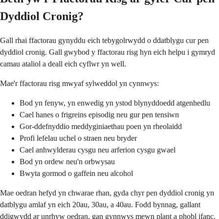
Dyddiol Cronig?
Gall rhai ffactorau gynyddu eich tebygolrwydd o ddatblygu cur pen
dyddiol cronig. Gall gwybod y ffactorau risg hyn eich helpu i gymryd
camau ataliol a deall eich cyflwr yn well.
Mae'r ffactorau risg mwyaf sylweddol yn cynnwys:
Bod yn fenyw, yn enwedig yn ystod blynyddoedd atgenhedlu
Cael hanes o frigreins episodig neu gur pen tensiwn
Gor-ddefnyddio meddyginiaethau poen yn rheolaidd
Profi lefelau uchel o straen neu bryder
Cael anhwylderau cysgu neu arferion cysgu gwael
Bod yn ordew neu'n orbwysau
Bwyta gormod o gaffein neu alcohol
Mae oedran hefyd yn chwarae rhan, gyda chyr pen dyddiol cronig yn
datblygu amlaf yn eich 20au, 30au, a 40au. Fodd bynnag, gallant
ddigwydd ar unrhyw oedran, gan gynnwys mewn plant a phobl ifanc.