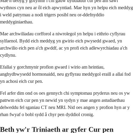
Mae'n debyg y gofynnir i chi gadw dyddiadur cur pen am sawl
wythnos cyn neu ar ôl eich apwyntiad. Mae hyn yn helpu eich meddyg
i weld patrymau a nodi trigers posibl neu or-ddefnyddio
meddyginiaethau.
Mae archwiliadau corfforol a niwrolegol yn helpu i eithrio cyflyrau
sylfaenol. Bydd eich meddyg yn gwirio eich pwysedd gwaed, yn
archwilio eich pen a'ch gwddf, ac yn profi eich adlewyrchiadau a'ch
cydlynu.
Efallai y gorchmynir profion gwaed i wirio am heintiau,
anghydbwysedd hormonaidd, neu gyflyrau meddygol eraill a allai fod
yn achosi eich cur pen.
Fel arfer dim ond os oes gennych chi symptomau pryderus neu os yw
patrwm eich cur pen yn newid yn sydyn y mae angen astudiaethau
delweddu fel sganiau CT neu MRI. Nid oes angen y profion hyn ar y
rhan fwyaf o bobl sydd â chyr pen dyddiol cronig.
Beth yw'r Triniaeth ar gyfer Cur pen