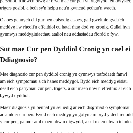
personol. Rhowch olwg ar bryd mae cur pen yn digwydd, eu dwyster,
trigers posibl, a beth sy'n helpu neu'n gwneud pethau'n waeth.
Os oes gennych chi gur pen episodig eisoes, gall gweithio gyda'ch
meddyg i'w rheoli'n effeithiol eu hatal rhag dod yn gronig. Gallai hyn
gynnwys meddyginiaethau ataliol neu addasiadau ffordd o fyw.
Sut mae Cur pen Dyddiol Cronig yn cael ei
Ddiagnosio?
Mae diagnosio cur pen dyddiol cronig yn cynnwys trafodaeth fanwl
am eich symptomau a'ch hanes meddygol. Bydd eich meddyg eisiau
deall eich patrymau cur pen, trigers, a sut maen nhw'n effeithio ar eich
bywyd dyddiol.
Mae'r diagnosis yn bennaf yn seiliedig ar eich disgrifiad o symptomau
ac amlder cur pen. Bydd eich meddyg yn gofyn am bryd y dechreuodd
y cur pen, pa mor aml maen nhw'n digwydd, a sut maen nhw'n teimlo.