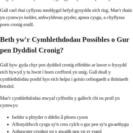
Gall cael rhai cyflyrau meddygol hefyd gynyddu eich risg. Mae'r rhain
yn cynnwys iselder, anhwylderau pryder, apnea cysgu, a chyflyrau
poen cronig eraill.
Beth yw'r Cymhlethdodau Possibles o Gur
pen Dyddiol Cronig?
Gall byw gyda chyr pen dyddiol cronig effeithio ar lawer o feysydd
eich bywyd y tu hwnt i boen corfforol yn unig. Gall deall y
cymhlethdodau posibl hyn eich helpu i geisio cefnogaeth a thriniaeth
briodol.
Mae'r cymhlethdodau mwyaf cyffredin y gallech chi eu profi yn
cynnwys:
Iselder a phryder o ddelio â phoen cyson
Aflonyddwch cysgu sy'n creu cylch o gur pen sy'n gwaethygu
Anhawster crynhoi yn y gwaith neu yn yr ysgol