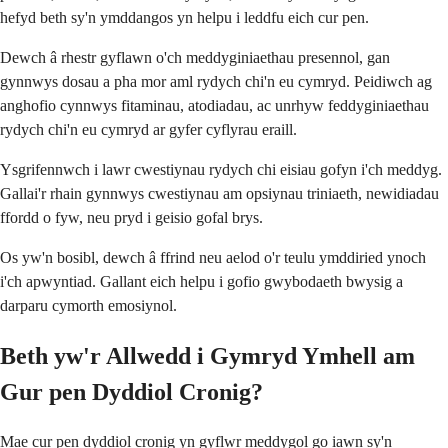
hefyd beth sy'n ymddangos yn helpu i leddfu eich cur pen.
Dewch â rhestr gyflawn o'ch meddyginiaethau presennol, gan
gynnwys dosau a pha mor aml rydych chi'n eu cymryd. Peidiwch ag
anghofio cynnwys fitaminau, atodiadau, ac unrhyw feddyginiaethau
rydych chi'n eu cymryd ar gyfer cyflyrau eraill.
Ysgrifennwch i lawr cwestiynau rydych chi eisiau gofyn i'ch meddyg.
Gallai'r rhain gynnwys cwestiynau am opsiynau triniaeth, newidiadau
ffordd o fyw, neu pryd i geisio gofal brys.
Os yw'n bosibl, dewch â ffrind neu aelod o'r teulu ymddiried ynoch
i'ch apwyntiad. Gallant eich helpu i gofio gwybodaeth bwysig a
darparu cymorth emosiynol.
Beth yw'r Allwedd i Gymryd Ymhell am
Gur pen Dyddiol Cronig?
Mae cur pen dyddiol cronig yn gyflwr meddygol go iawn sy'n