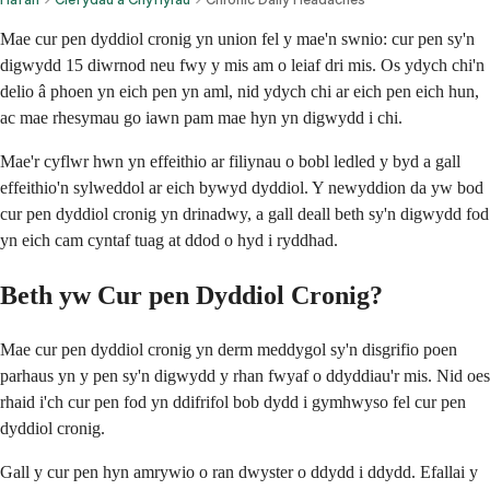
Mae cur pen dyddiol cronig yn union fel y mae'n swnio: cur pen sy'n
digwydd 15 diwrnod neu fwy y mis am o leiaf dri mis. Os ydych chi'n
delio â phoen yn eich pen yn aml, nid ydych chi ar eich pen eich hun,
ac mae rhesymau go iawn pam mae hyn yn digwydd i chi.
Mae'r cyflwr hwn yn effeithio ar filiynau o bobl ledled y byd a gall
effeithio'n sylweddol ar eich bywyd dyddiol. Y newyddion da yw bod
cur pen dyddiol cronig yn drinadwy, a gall deall beth sy'n digwydd fod
yn eich cam cyntaf tuag at ddod o hyd i ryddhad.
Beth yw Cur pen Dyddiol Cronig?
Mae cur pen dyddiol cronig yn derm meddygol sy'n disgrifio poen
parhaus yn y pen sy'n digwydd y rhan fwyaf o ddyddiau'r mis. Nid oes
rhaid i'ch cur pen fod yn ddifrifol bob dydd i gymhwyso fel cur pen
dyddiol cronig.
Gall y cur pen hyn amrywio o ran dwyster o ddydd i ddydd. Efallai y