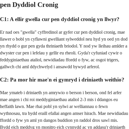
pen Dyddiol Cronig
C1: A ellir gwella cur pen dyddiol cronig yn llwyr?
Er nad oes "gwella" cyffredinol ar gyfer cur pen dyddiol cronig, mae
llawer o bobl yn cyflawni gwelliant sylweddol neu hyd yn oed yn dod
yn rhydd o gur pen gyda thriniaeth briodol. Y nod yw lleihau amlder a
dwyster cur pen i lefelau y gellir eu rheoli. Gyda'r cyfuniad cywir o
feddyginiaethau ataliol, newidiadau ffordd o fyw, ac osgoi trigers,
gallwch chi aml ddychwelyd i ansawdd bywyd arferol.
C2: Pa mor hir mae'n ei gymryd i driniaeth weithio?
Mae ymateb i driniaeth yn amrywio o berson i berson, ond fel arfer
mae angen i chi roi meddyginiaethau ataliol 2-3 mis i ddangos eu
heffaith lawn. Mae rhai pobl yn sylwi ar welliannau o fewn
wythnosau, tra bydd eraill efallai angen amser hirach. Mae newidiadau
ffordd o fyw yn aml yn dangos buddion yn raddol dros sawl mis.
Bydd eich meddyg yn monitro eich cynnydd ac yn addasu'r driniaeth