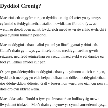
Dyddiol Cronig?
Mae triniaeth ar gyfer cur pen dyddiol cronig fel arfer yn cynnwys
cyfuniad o feddyginiaethau ataliol, newidiadau ffordd o fyw, ac
weithiau rheoli poen acíwt. Bydd eich meddyg yn gweithio gyda chi i
greu cynllun triniaeth personol.
Mae meddyginiaethau ataliol yn aml yn llinell gyntaf y driniaeth.
Gallai'r rhain gynnwys gwrthiselyddion, meddyginiaethau gwrth-
seizures, neu feddyginiaethau pwysedd gwaed sydd wedi dangos eu
bod yn lleihau amlder cur pen.
Os yw gor-ddefnyddio meddyginiaethau yn cyfrannu at eich cur pen,
bydd eich meddyg yn eich helpu i leihau neu ddileu meddyginiaethau
gor-ddefnyddio'n ddiogel. Gall y broses hon waethygu eich cur pen yn
dros dro cyn iddynt wella.
Mae addasiadau ffordd o fyw yn chwarae rhan hollbwysig mewn
llwyddiant triniaeth. Mae'r rhain yn cynnwys cynnal amserlenni cysgu