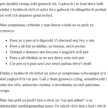
pen dyddiol cronig sydd gennych chi. Gadewch i ni fynd drwy beth
efallai y byddwch chi'n ei sylwi fel y gallwch chi ddisgrifio'ch profiad
yn well i'ch darparwr gofal iechyd.
Mae symptomau cyffredin y mae llawer o bobl yn eu profi yn
cynnwys:
Poen yn y pen sy'n digwydd 15 diwrnod neu fwy y mis
Poen a all fod yn ddiflas, yn boenus, neu'n pwlsio
Teimlad o densiwn neu bwysau o amgylch eich pen
Poen a all effeithio ar un neu ddwy ochr eich pen
Cur pen sy'n para sawl awr neu'n parhau drwy'r dydd
Efallai y byddwch chi hefyd yn sylwi ar symptomau ychwanegol sy'n
dod ynghyd â'ch cur pen. Gall y rhain gynnwys cyfog, sensitifrwydd i
olau neu sŵn, anhawster crynhoi, a newidiadau yn eich patrymau
cysgu.
Mae rhai pobl yn profi'r hyn a elwir yn "cur pen adlam" o or-
ddefnyddio meddyginiaethau poen. Os ydych chi'n dod o hyd i chi'ch