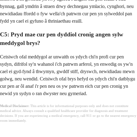
bynnag, gall ymdrin â straen drwy dechnegau ymlacio, cynghori, neu
newidiadau ffordd o fyw wella'ch patrwm cur pen yn sylweddol pan
fydd yn cael ei gyfuno â thriniaethau eraill.
C5: Pryd mae cur pen dyddiol cronig angen sylw
meddygol brys?
Ceisiwch ofal meddygol ar unwaith os ydych chi'n profi cur pen
sydyn, difrifol sy'n wahanol i'ch patrwm arferol, yn enwedig os yw'n
cael ei gyd-fynd â thwymyn, gwddf stiff, dryswch, newidiadau mewn
golwg, neu wendid. Ceisiwch ofal brys hefyd os ydych chi'n datblygu
cur pen ar ôl anaf i'r pen neu os yw patrwm eich cur pen cronig yn
newid yn sydyn o ran dwyster neu gymeriad.
Medical Disclaimer:
This article is for informational purposes only and does not constitute
medical advice. Always consult a qualified healthcare provider for diagnosis and treatment
decisions. If you are experiencing a medical emergency, call 911 or go to the nearest emergency
room immediately.