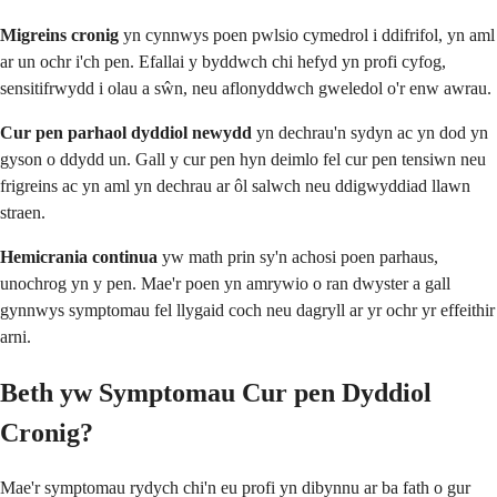
Migreins cronig
yn cynnwys poen pwlsio cymedrol i ddifrifol, yn aml
ar un ochr i'ch pen. Efallai y byddwch chi hefyd yn profi cyfog,
sensitifrwydd i olau a sŵn, neu aflonyddwch gweledol o'r enw awrau.
Cur pen parhaol dyddiol newydd
yn dechrau'n sydyn ac yn dod yn
gyson o ddydd un. Gall y cur pen hyn deimlo fel cur pen tensiwn neu
frigreins ac yn aml yn dechrau ar ôl salwch neu ddigwyddiad llawn
straen.
Hemicrania continua
yw math prin sy'n achosi poen parhaus,
unochrog yn y pen. Mae'r poen yn amrywio o ran dwyster a gall
gynnwys symptomau fel llygaid coch neu dagryll ar yr ochr yr effeithir
arni.
Beth yw Symptomau Cur pen Dyddiol
Cronig?
Mae'r symptomau rydych chi'n eu profi yn dibynnu ar ba fath o gur