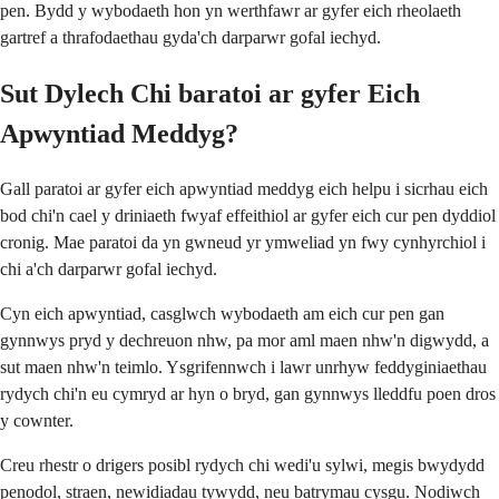
pen. Bydd y wybodaeth hon yn werthfawr ar gyfer eich rheolaeth
gartref a thrafodaethau gyda'ch darparwr gofal iechyd.
Sut Dylech Chi baratoi ar gyfer Eich
Apwyntiad Meddyg?
Gall paratoi ar gyfer eich apwyntiad meddyg eich helpu i sicrhau eich
bod chi'n cael y driniaeth fwyaf effeithiol ar gyfer eich cur pen dyddiol
cronig. Mae paratoi da yn gwneud yr ymweliad yn fwy cynhyrchiol i
chi a'ch darparwr gofal iechyd.
Cyn eich apwyntiad, casglwch wybodaeth am eich cur pen gan
gynnwys pryd y dechreuon nhw, pa mor aml maen nhw'n digwydd, a
sut maen nhw'n teimlo. Ysgrifennwch i lawr unrhyw feddyginiaethau
rydych chi'n eu cymryd ar hyn o bryd, gan gynnwys lleddfu poen dros
y cownter.
Creu rhestr o drigers posibl rydych chi wedi'u sylwi, megis bwydydd
penodol, straen, newidiadau tywydd, neu batrymau cysgu. Nodiwch