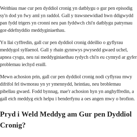
Weithiau mae cur pen dyddiol cronig yn datblygu o gur pen episodig
sy'n dod yn fwy aml yn raddol. Gall y trawsnewidiad hwn ddigwydd
pan fydd trigers yn cronni neu pan fyddwch chi'n datblygu patrymau
gor-ddefnyddio meddyginiaethau.
Yn llai cyffredin, gall cur pen dyddiol cronig ddeillio o gyflyrau
meddygol sylfaenol. Gall y rhain gynnwys pwysedd gwaed uchel,
apnea cysgu, neu rai meddyginiaethau rydych chi'n eu cymryd ar gyfer
problemau iechyd eraill.
Mewn achosion prin, gall cur pen dyddiol cronig nodi cyflyrau mwy
difrifol fel tiwmorau yn yr ymennydd, heintiau, neu broblemau
pibellau gwaed. Fodd bynnag, mae'r achosion hyn yn anghyffredin, a
gall eich meddyg eich helpu i benderfynu a oes angen mwy o brofion.
Pryd i Weld Meddyg am Gur pen Dyddiol
Cronig?