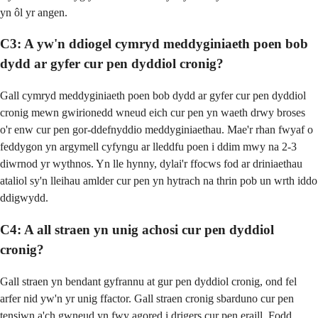
yn ôl yr angen.
C3: A yw'n ddiogel cymryd meddyginiaeth poen bob
dydd ar gyfer cur pen dyddiol cronig?
Gall cymryd meddyginiaeth poen bob dydd ar gyfer cur pen dyddiol
cronig mewn gwirionedd wneud eich cur pen yn waeth drwy broses
o'r enw cur pen gor-ddefnyddio meddyginiaethau. Mae'r rhan fwyaf o
feddygon yn argymell cyfyngu ar lleddfu poen i ddim mwy na 2-3
diwrnod yr wythnos. Yn lle hynny, dylai'r ffocws fod ar driniaethau
ataliol sy'n lleihau amlder cur pen yn hytrach na thrin pob un wrth iddo
ddigwydd.
C4: A all straen yn unig achosi cur pen dyddiol
cronig?
Gall straen yn bendant gyfrannu at gur pen dyddiol cronig, ond fel
arfer nid yw'n yr unig ffactor. Gall straen cronig sbarduno cur pen
tensiwn a'ch gwneud yn fwy agored i drigers cur pen eraill. Fodd