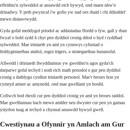
effeithio'n sylweddol ar ansawdd eich bywyd, ond maen nhw'n
drinadwy. Y peth pwysicaf i'w gofio yw nad oes rhaid i chi ddioddef
mewn distawrwydd.
Gyda gofal meddygol priodol ac addasiadau ffordd o fyw, gall y rhan
fwyaf o bobl sydd â chyr pen dyddiol cronig ddod o hyd i ryddhad
sylweddol. Mae triniaeth yn aml yn cynnwys cyfuniad o
feddyginiaethau ataliol, osgoi trigers, a strategaethau hunanofal.
Allwedd i driniaeth llwyddiannus yw gweithio'n agos gyda'ch
darparwr gofal iechyd i nodi eich math penodol o gur pen dyddiol
cronig a datblygu cynllun triniaeth personol. Mae'r broses hon yn
cymryd amser ac amynedd, ond mae gwelliant yn bosibl.
Cofiwch bod rheoli cur pen dyddiol cronig yn aml yn broses raddol.
Mae gwelliannau bach mewn amlder neu dwyster cur pen yn gamau
ystyrlon tuag at iechyd a chynnal ansawdd bywyd gwell.
Cwestiynau a Ofynnir yn Amlach am Gur