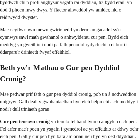
byddwch chi'n profi anghysur ysgafn rai dyddiau, tra bydd eraill yn
dod â phoen mwy dwys. Y ffactor allweddol yw amlder, nid o
reidrwydd dwyster.
Mae'r cyflwr hwn mewn gwirionedd yn derm amgaeadol sy'n
cynnwys sawl math gwahanol o anhwylderau cur pen. Bydd eich
meddyg yn gweithio i nodi pa fath penodol rydych chi'n ei brofi i
ddarparu'r driniaeth fwyaf effeithiol.
Beth yw'r Mathau o Gur pen Dyddiol
Cronig?
Mae pedwar prif fath o gur pen dyddiol cronig, pob un â nodweddion
unigryw. Gall deall y gwahaniaethau hyn eich helpu chi a'ch meddyg i
nodi'r dull triniaeth gorau.
Cur pen tensiwn cronig
yn teimlo fel band tynn o amgylch eich pen.
Fel arfer mae'r poen yn ysgafn i gymedrol ac yn effeithio ar ddwy ochr
eich pen. Gall y cur pen hyn bara am oriau neu hyd yn oed ddyddiau.