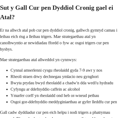
Sut y Gall Cur pen Dyddiol Cronig gael ei
Atal?
Er na allwch atal pob cur pen dyddiol cronig, gallwch gymryd camau i
leihau eich risg a lleihau trigers. Mae strategaethau atal yn
canolbwyntio ar newidiadau ffordd o fyw ac osgoi trigers cur pen
hysbys.
Mae strategaethau atal allweddol yn cynnwys:
Cynnal amserlenni cysgu rheolaidd gyda 7-9 awr y nos
Rheoli straen drwy dechnegau ymlacio neu gynghori
Bwyta prydau bwyd rheolaidd a chadw'n dda wedi'u hydradu
Cyfyngu ar ddefnyddio caffein ac alcohol
Ymarfer corff yn rheolaidd ond heb or-wneud pethau
Osgoi gor-ddefnyddio meddyginiaethau ar gyfer lleddfu cur pen
Gall cadw dyddiadur cur pen eich helpu i nodi trigers a phatrymau