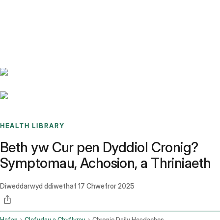
Benchmarks
Stories
FAQ
Sign up / Log in
HEALTH LIBRARY
Beth yw Cur pen Dyddiol Cronig?
Symptomau, Achosion, a Thriniaeth
Diweddarwyd ddiwethaf
17 Chwefror 2025
Hafan
Clefydau a Chyflyrau
Chronic Daily Headaches