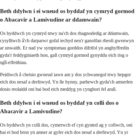
Beth ddylwn i ei wneud os byddaf yn cymryd gormod
o Abacavir a Lamivudine ar ddamwain?
Os byddwch yn cymryd mwy na'ch dos rhagnodedig ar ddamwain,
cysylltwch â'ch darparwr gofal iechyd neu'r ganolfan rheoli gwenwyn
ar unwaith. Er nad yw symptomau gorddos difrifol yn anghyffredin
gyda'r feddyginiaeth hon, gall cymryd gormod gynyddu eich risg o
sgîl-effeithiau.
Peidiwch â cheisio gwneud iawn am y dos ychwanegol trwy hepgor
eich dos nesaf a drefnwyd. Yn lle hynny, parhewch gyda'ch amserlen
dosio reolaidd oni bai bod eich meddyg yn cynghori fel arall.
Beth ddylwn i ei wneud os byddaf yn colli dos o
Abacavir a Lamivudine?
Os byddwch yn colli dos, cymerwch ef cyn gynted ag y cofiwch, oni
bai ei bod bron yn amser ar gyfer eich dos nesaf a drefnwyd. Yn yr