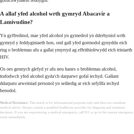
goruchwyliaeth feddygol.
A allaf yfed alcohol wrth gymryd Abacavir a
Lamivudine?
Yn gyffredinol, mae yfed alcohol yn gymedrol yn dderbyniol wrth
gymryd y feddyginiaeth hon, ond gall yfed gormodol gynyddu eich
risg o broblemau afu a gallai ymyrryd ag effeithiolrwydd eich triniaeth
HIV.
Os oes gennych glefyd yr afu neu hanes o broblemau alcohol,
trafodwch yfed alcohol gyda'ch darparwr gofal iechyd. Gallant
ddarparu arweiniad personol yn seiliedig ar eich sefyllfa iechyd
benodol.
Medical Disclaimer:
This article is for informational purposes only and does not constitute
medical advice. Always consult a qualified healthcare provider for diagnosis and treatment
decisions. If you are experiencing a medical emergency, call 911 or go to the nearest emergency
room immediately.