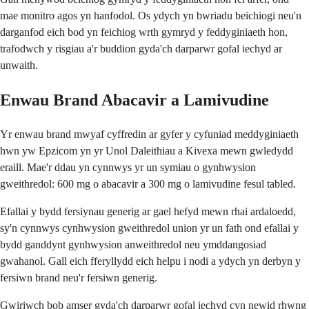
mae monitro agos yn hanfodol. Os ydych yn bwriadu beichiogi neu'n
darganfod eich bod yn feichiog wrth gymryd y feddyginiaeth hon,
trafodwch y risgiau a'r buddion gyda'ch darparwr gofal iechyd ar
unwaith.
Enwau Brand Abacavir a Lamivudine
Yr enwau brand mwyaf cyffredin ar gyfer y cyfuniad meddyginiaeth
hwn yw Epzicom yn yr Unol Daleithiau a Kivexa mewn gwledydd
eraill. Mae'r ddau yn cynnwys yr un symiau o gynhwysion
gweithredol: 600 mg o abacavir a 300 mg o lamivudine fesul tabled.
Efallai y bydd fersiynau generig ar gael hefyd mewn rhai ardaloedd,
sy'n cynnwys cynhwysion gweithredol union yr un fath ond efallai y
bydd ganddynt gynhwysion anweithredol neu ymddangosiad
gwahanol. Gall eich fferyllydd eich helpu i nodi a ydych yn derbyn y
fersiwn brand neu'r fersiwn generig.
Gwiriwch bob amser gyda'ch darparwr gofal iechyd cyn newid rhwng