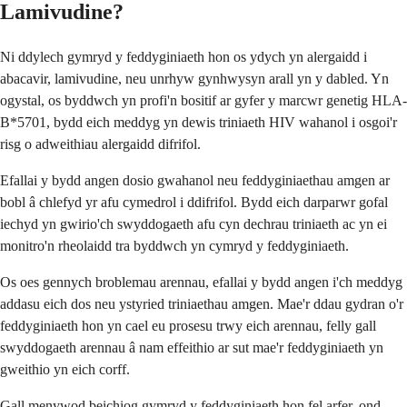
Lamivudine?
Ni ddylech gymryd y feddyginiaeth hon os ydych yn alergaidd i
abacavir, lamivudine, neu unrhyw gynhwysyn arall yn y dabled. Yn
ogystal, os byddwch yn profi'n bositif ar gyfer y marcwr genetig HLA-
B*5701, bydd eich meddyg yn dewis triniaeth HIV wahanol i osgoi'r
risg o adweithiau alergaidd difrifol.
Efallai y bydd angen dosio gwahanol neu feddyginiaethau amgen ar
bobl â chlefyd yr afu cymedrol i ddifrifol. Bydd eich darparwr gofal
iechyd yn gwirio'ch swyddogaeth afu cyn dechrau triniaeth ac yn ei
monitro'n rheolaidd tra byddwch yn cymryd y feddyginiaeth.
Os oes gennych broblemau arennau, efallai y bydd angen i'ch meddyg
addasu eich dos neu ystyried triniaethau amgen. Mae'r ddau gydran o'r
feddyginiaeth hon yn cael eu prosesu trwy eich arennau, felly gall
swyddogaeth arennau â nam effeithio ar sut mae'r feddyginiaeth yn
gweithio yn eich corff.
Gall menywod beichiog gymryd y feddyginiaeth hon fel arfer, ond