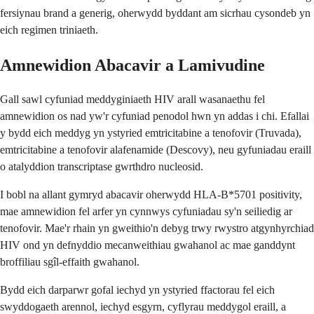
fersiynau brand a generig, oherwydd byddant am sicrhau cysondeb yn
eich regimen triniaeth.
Amnewidion Abacavir a Lamivudine
Gall sawl cyfuniad meddyginiaeth HIV arall wasanaethu fel
amnewidion os nad yw'r cyfuniad penodol hwn yn addas i chi. Efallai
y bydd eich meddyg yn ystyried emtricitabine a tenofovir (Truvada),
emtricitabine a tenofovir alafenamide (Descovy), neu gyfuniadau eraill
o atalyddion transcriptase gwrthdro nucleosid.
I bobl na allant gymryd abacavir oherwydd HLA-B*5701 positivity,
mae amnewidion fel arfer yn cynnwys cyfuniadau sy'n seiliedig ar
tenofovir. Mae'r rhain yn gweithio'n debyg trwy rwystro atgynhyrchiad
HIV ond yn defnyddio mecanweithiau gwahanol ac mae ganddynt
broffiliau sgîl-effaith gwahanol.
Bydd eich darparwr gofal iechyd yn ystyried ffactorau fel eich
swyddogaeth arennol, iechyd esgyrn, cyflyrau meddygol eraill, a