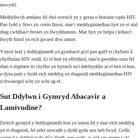
newydd.
Meddyliwch amdano fel rhoi wrench yn y gerau o beiriant copïo HIV.
Pan fydd y firws yn ceisio lluosi, mae'r meddyginiaethau hyn yn ei atal
rhag cwblhau'r broses yn llwyddiannus. Mae hyn yn helpu i leihau'r
llwyth firaol yn eich gwaed dros amser.
Ystyrir bod y feddyginiaeth yn gymharol gryf pan gaiff ei chyfuno â
chyffuriau HIV eraill. Er ei bod yn effeithiol, mae'n gweithio orau fel
rhan o regimen tri chyffur yn hytrach na'i ddefnyddio ar ei ben ei hun,
a dyna pam y bydd eich meddyg yn rhagnodi meddyginiaethau HIV
ychwanegol ochr yn ochr ag ef.
Sut Ddylwn i Gymryd Abacavir a
Lamivudine?
Dylech gymryd y feddyginiaeth hon yn union fel y mae eich meddyg
yn ei rhagnodi, fel arfer unwaith y dydd gyda neu heb fwyd. Gellir
cymryd y dabled gyda dŵr, llaeth, neu sudd, ac nid oes angen i chi