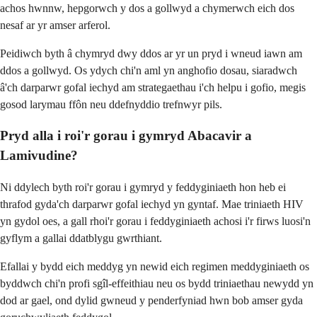
achos hwnnw, hepgorwch y dos a gollwyd a chymerwch eich dos
nesaf ar yr amser arferol.
Peidiwch byth â chymryd dwy ddos ​​ar yr un pryd i wneud iawn am
ddos ​​a gollwyd. Os ydych chi'n aml yn anghofio dosau, siaradwch
â'ch darparwr gofal iechyd am strategaethau i'ch helpu i gofio, megis
gosod larymau ffôn neu ddefnyddio trefnwyr pils.
Pryd alla i roi'r gorau i gymryd Abacavir a
Lamivudine?
Ni ddylech byth roi'r gorau i gymryd y feddyginiaeth hon heb ei
thrafod gyda'ch darparwr gofal iechyd yn gyntaf. Mae triniaeth HIV
yn gydol oes, a gall rhoi'r gorau i feddyginiaeth achosi i'r firws luosi'n
gyflym a gallai ddatblygu gwrthiant.
Efallai y bydd eich meddyg yn newid eich regimen meddyginiaeth os
byddwch chi'n profi sgîl-effeithiau neu os bydd triniaethau newydd yn
dod ar gael, ond dylid gwneud y penderfyniad hwn bob amser gyda