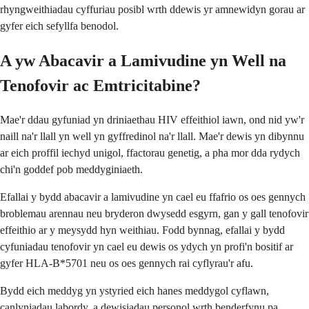
rhyngweithiadau cyffuriau posibl wrth ddewis yr amnewidyn gorau ar
gyfer eich sefyllfa benodol.
A yw Abacavir a Lamivudine yn Well na
Tenofovir ac Emtricitabine?
Mae'r ddau gyfuniad yn driniaethau HIV effeithiol iawn, ond nid yw'r
naill na'r llall yn well yn gyffredinol na'r llall. Mae'r dewis yn dibynnu
ar eich proffil iechyd unigol, ffactorau genetig, a pha mor dda rydych
chi'n goddef pob meddyginiaeth.
Efallai y bydd abacavir a lamivudine yn cael eu ffafrio os oes gennych
broblemau arennau neu bryderon dwysedd esgyrn, gan y gall tenofovir
effeithio ar y meysydd hyn weithiau. Fodd bynnag, efallai y bydd
cyfuniadau tenofovir yn cael eu dewis os ydych yn profi'n bositif ar
gyfer HLA-B*5701 neu os oes gennych rai cyflyrau'r afu.
Bydd eich meddyg yn ystyried eich hanes meddygol cyflawn,
canlyniadau labordy, a dewisiadau personol wrth benderfynu pa