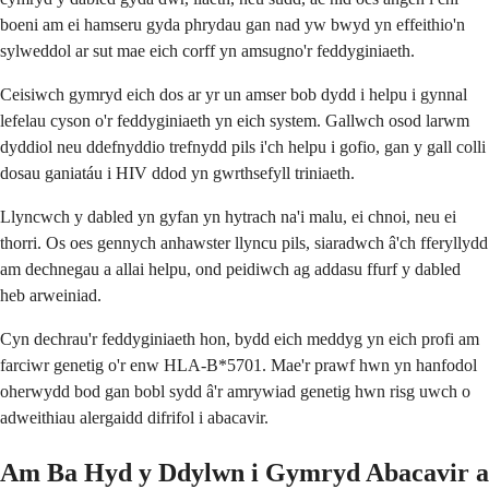
boeni am ei hamseru gyda phrydau gan nad yw bwyd yn effeithio'n
sylweddol ar sut mae eich corff yn amsugno'r feddyginiaeth.
Ceisiwch gymryd eich dos ar yr un amser bob dydd i helpu i gynnal
lefelau cyson o'r feddyginiaeth yn eich system. Gallwch osod larwm
dyddiol neu ddefnyddio trefnydd pils i'ch helpu i gofio, gan y gall colli
dosau ganiatáu i HIV ddod yn gwrthsefyll triniaeth.
Llyncwch y dabled yn gyfan yn hytrach na'i malu, ei chnoi, neu ei
thorri. Os oes gennych anhawster llyncu pils, siaradwch â'ch fferyllydd
am dechnegau a allai helpu, ond peidiwch ag addasu ffurf y dabled
heb arweiniad.
Cyn dechrau'r feddyginiaeth hon, bydd eich meddyg yn eich profi am
farciwr genetig o'r enw HLA-B*5701. Mae'r prawf hwn yn hanfodol
oherwydd bod gan bobl sydd â'r amrywiad genetig hwn risg uwch o
adweithiau alergaidd difrifol i abacavir.
Am Ba Hyd y Ddylwn i Gymryd Abacavir a