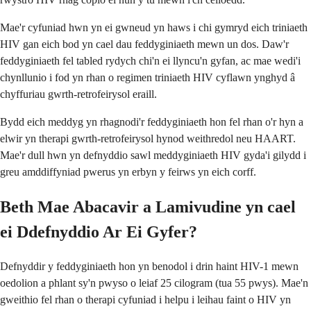
Mae'r cyfuniad hwn yn ei gwneud yn haws i chi gymryd eich triniaeth
HIV gan eich bod yn cael dau feddyginiaeth mewn un dos. Daw'r
feddyginiaeth fel tabled rydych chi'n ei llyncu'n gyfan, ac mae wedi'i
chynllunio i fod yn rhan o regimen triniaeth HIV cyflawn ynghyd â
chyffuriau gwrth-retrofeirysol eraill.
Bydd eich meddyg yn rhagnodi'r feddyginiaeth hon fel rhan o'r hyn a
elwir yn therapi gwrth-retrofeirysol hynod weithredol neu HAART.
Mae'r dull hwn yn defnyddio sawl meddyginiaeth HIV gyda'i gilydd i
greu amddiffyniad pwerus yn erbyn y feirws yn eich corff.
Beth Mae Abacavir a Lamivudine yn cael
ei Ddefnyddio Ar Ei Gyfer?
Defnyddir y feddyginiaeth hon yn benodol i drin haint HIV-1 mewn
oedolion a phlant sy'n pwyso o leiaf 25 cilogram (tua 55 pwys). Mae'n
gweithio fel rhan o therapi cyfuniad i helpu i leihau faint o HIV yn