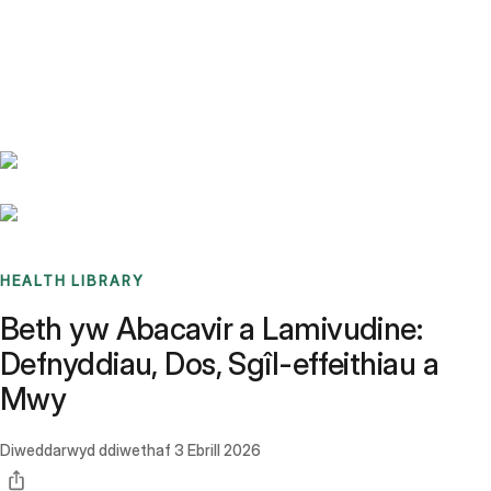
Benchmarks
Stories
FAQ
Sign up / Log in
HEALTH LIBRARY
Beth yw Abacavir a Lamivudine:
Defnyddiau, Dos, Sgîl-effeithiau a
Mwy
Diweddarwyd ddiwethaf
3 Ebrill 2026