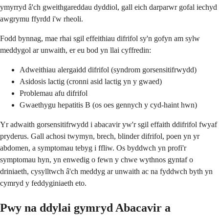
ymyrryd â'ch gweithgareddau dyddiol, gall eich darparwr gofal iechyd
awgrymu ffyrdd i'w rheoli.
Fodd bynnag, mae rhai sgil effeithiau difrifol sy'n gofyn am sylw
meddygol ar unwaith, er eu bod yn llai cyffredin:
Adweithiau alergaidd difrifol (syndrom gorsensitifrwydd)
Asidosis lactig (cronni asid lactig yn y gwaed)
Problemau afu difrifol
Gwaethygu hepatitis B (os oes gennych y cyd-haint hwn)
Yr adwaith gorsensitifrwydd i abacavir yw'r sgil effaith ddifrifol fwyaf
pryderus. Gall achosi twymyn, brech, blinder difrifol, poen yn yr
abdomen, a symptomau tebyg i ffliw. Os byddwch yn profi'r
symptomau hyn, yn enwedig o fewn y chwe wythnos gyntaf o
driniaeth, cysylltwch â'ch meddyg ar unwaith ac na fyddwch byth yn
cymryd y feddyginiaeth eto.
Pwy na ddylai gymryd Abacavir a