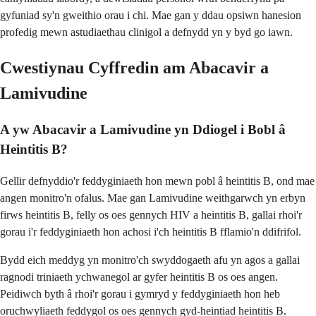
gyfuniad sy'n gweithio orau i chi. Mae gan y ddau opsiwn hanesion
profedig mewn astudiaethau clinigol a defnydd yn y byd go iawn.
Cwestiynau Cyffredin am Abacavir a
Lamivudine
A yw Abacavir a Lamivudine yn Ddiogel i Bobl â
Heintitis B?
Gellir defnyddio'r feddyginiaeth hon mewn pobl â heintitis B, ond mae
angen monitro'n ofalus. Mae gan Lamivudine weithgarwch yn erbyn
firws heintitis B, felly os oes gennych HIV a heintitis B, gallai rhoi'r
gorau i'r feddyginiaeth hon achosi i'ch heintitis B fflamio'n ddifrifol.
Bydd eich meddyg yn monitro'ch swyddogaeth afu yn agos a gallai
ragnodi triniaeth ychwanegol ar gyfer heintitis B os oes angen.
Peidiwch byth â rhoi'r gorau i gymryd y feddyginiaeth hon heb
oruchwyliaeth feddygol os oes gennych gyd-heintiad heintitis B.