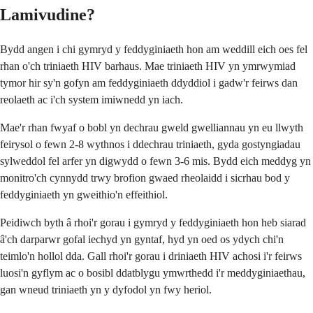
Lamivudine?
Bydd angen i chi gymryd y feddyginiaeth hon am weddill eich oes fel
rhan o'ch triniaeth HIV barhaus. Mae triniaeth HIV yn ymrwymiad
tymor hir sy'n gofyn am feddyginiaeth ddyddiol i gadw'r feirws dan
reolaeth ac i'ch system imiwnedd yn iach.
Mae'r rhan fwyaf o bobl yn dechrau gweld gwelliannau yn eu llwyth
feirysol o fewn 2-8 wythnos i ddechrau triniaeth, gyda gostyngiadau
sylweddol fel arfer yn digwydd o fewn 3-6 mis. Bydd eich meddyg yn
monitro'ch cynnydd trwy brofion gwaed rheolaidd i sicrhau bod y
feddyginiaeth yn gweithio'n effeithiol.
Peidiwch byth â rhoi'r gorau i gymryd y feddyginiaeth hon heb siarad
â'ch darparwr gofal iechyd yn gyntaf, hyd yn oed os ydych chi'n
teimlo'n hollol dda. Gall rhoi'r gorau i driniaeth HIV achosi i'r feirws
luosi'n gyflym ac o bosibl ddatblygu ymwrthedd i'r meddyginiaethau,
gan wneud triniaeth yn y dyfodol yn fwy heriol.