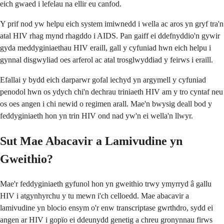
eich gwaed i lefelau na ellir eu canfod.
Y prif nod yw helpu eich system imiwnedd i wella ac aros yn gryf tra'n
atal HIV rhag mynd rhagddo i AIDS. Pan gaiff ei ddefnyddio'n gywir
gyda meddyginiaethau HIV eraill, gall y cyfuniad hwn eich helpu i
gynnal disgwyliad oes arferol ac atal trosglwyddiad y feirws i eraill.
Efallai y bydd eich darparwr gofal iechyd yn argymell y cyfuniad
penodol hwn os ydych chi'n dechrau triniaeth HIV am y tro cyntaf neu
os oes angen i chi newid o regimen arall. Mae'n bwysig deall bod y
feddyginiaeth hon yn trin HIV ond nad yw'n ei wella'n llwyr.
Sut Mae Abacavir a Lamivudine yn
Gweithio?
Mae'r feddyginiaeth gyfunol hon yn gweithio trwy ymyrryd â gallu
HIV i atgynhyrchu y tu mewn i'ch celloedd. Mae abacavir a
lamivudine yn blocio ensym o'r enw transcriptase gwrthdro, sydd ei
angen ar HIV i gopïo ei ddeunydd genetig a chreu gronynnau firws