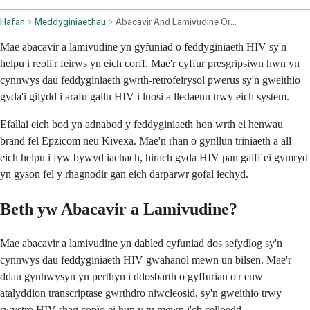
Hafan
Meddyginiaethau
Abacavir And Lamivudine Oral Route
Mae abacavir a lamivudine yn gyfuniad o feddyginiaeth HIV sy'n
helpu i reoli'r feirws yn eich corff. Mae'r cyffur presgripsiwn hwn yn
cynnwys dau feddyginiaeth gwrth-retrofeirysol pwerus sy'n gweithio
gyda'i gilydd i arafu gallu HIV i luosi a lledaenu trwy eich system.
Efallai eich bod yn adnabod y feddyginiaeth hon wrth ei henwau
brand fel Epzicom neu Kivexa. Mae'n rhan o gynllun triniaeth a all
eich helpu i fyw bywyd iachach, hirach gyda HIV pan gaiff ei gymryd
yn gyson fel y rhagnodir gan eich darparwr gofal iechyd.
Beth yw Abacavir a Lamivudine?
Mae abacavir a lamivudine yn dabled cyfuniad dos sefydlog sy'n
cynnwys dau feddyginiaeth HIV gwahanol mewn un bilsen. Mae'r
ddau gynhwysyn yn perthyn i ddosbarth o gyffuriau o'r enw
atalyddion transcriptase gwrthdro niwcleosid, sy'n gweithio trwy
rwystro HIV rhag copïo ei hun y tu mewn i'ch celloedd.