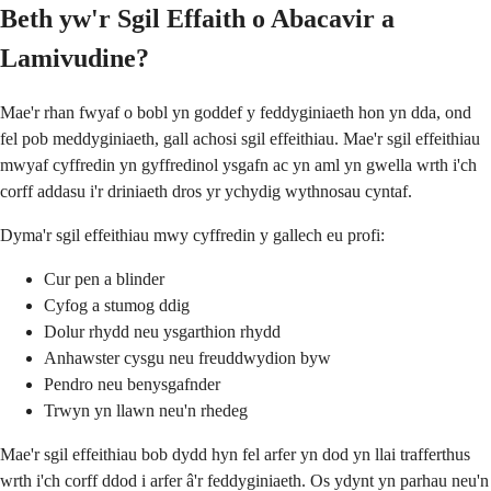
Beth yw'r Sgil Effaith o Abacavir a
Lamivudine?
Mae'r rhan fwyaf o bobl yn goddef y feddyginiaeth hon yn dda, ond
fel pob meddyginiaeth, gall achosi sgil effeithiau. Mae'r sgil effeithiau
mwyaf cyffredin yn gyffredinol ysgafn ac yn aml yn gwella wrth i'ch
corff addasu i'r driniaeth dros yr ychydig wythnosau cyntaf.
Dyma'r sgil effeithiau mwy cyffredin y gallech eu profi:
Cur pen a blinder
Cyfog a stumog ddig
Dolur rhydd neu ysgarthion rhydd
Anhawster cysgu neu freuddwydion byw
Pendro neu benysgafnder
Trwyn yn llawn neu'n rhedeg
Mae'r sgil effeithiau bob dydd hyn fel arfer yn dod yn llai trafferthus
wrth i'ch corff ddod i arfer â'r feddyginiaeth. Os ydynt yn parhau neu'n